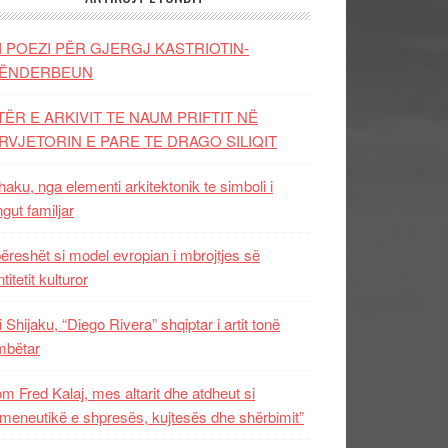
I POEZI PËR GJERGJ KASTRIOTIN-
ËNDERBEUN
TËR E ARKIVIT TE NAUM PRIFTIT NË
RVJETORIN E PARE TE DRAGO SILIQIT
aku, nga elementi arkitektonik te simboli i
ngut familjar
ëreshët si model evropian i mbrojtjes së
titetit kulturor
i Shijaku, “Diego Rivera” shqiptar i artit tonë
mbëtar
m Fred Kalaj, mes altarit dhe atdheut si
meneutikë e shpresës, kujtesës dhe shërbimit”