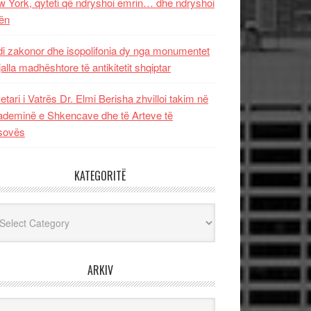
 York, qyteti që ndryshoi emrin… dhe ndryshoi
ën
i zakonor dhe isopolifonia dy nga monumentet
jalla madhështore të antikitetit shqiptar
etari i Vatrës Dr. Elmi Berisha zhvilloi takim në
deminë e Shkencave dhe të Arteve të
sovës
KATEGORITË
egoritë
ARKIV
iv