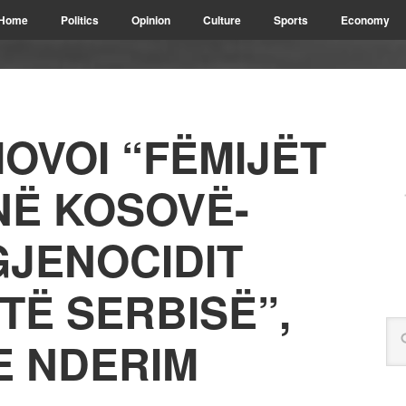
Home
Politics
Opinion
Culture
Sports
Economy
OVOI “FËMIJËT
NË KOSOVË-
GJENOCIDIT
TË SERBISË”,
E NDERIM