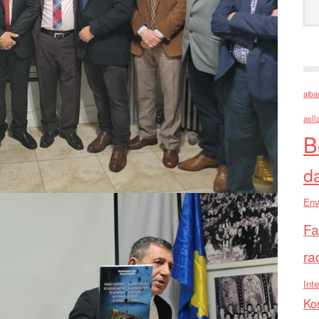
alba
asll
B
d
Env
Fa
ra
Inte
Ko