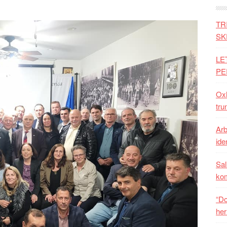
TR
SK
LE
PE
Oxh
tru
Arb
iden
Sal
ko
“Do
her