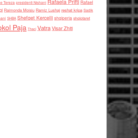
Rafaela Prifti
Rafael
e Tereza
presidenti Nishani
qi
Raimonda Moisiu
Ramiz Lushaj
reshat kripa
Sadik
Shefqet Kercelli
shqiperia
hani
shqiptaret
SHBA
kol Paja
Vatra
Visar Zhiti
Thaci