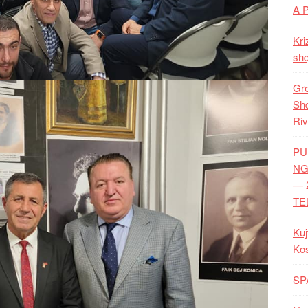
A 
Kri
shq
Gre
Shq
Riv
PU
NG
— 
TE
Kuj
Ko
SP