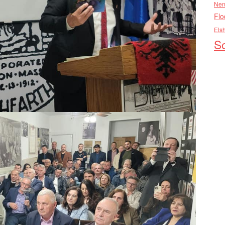
Nen
Flo
Els
So