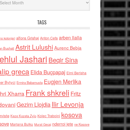
TAGS
arben llalla
alfons Grishaj
Anton Cefa
no kolonjari
Astrit Lulushi
Aurenc Bebja
an Bushati
ehlul Jashari
Beqir Sina
alip greca
Elida Buçpapaj
Elmi Berisha
Eugjen Merlika
er Bytyci
Ermira Babamusta
Frank shkreli
hri Xharra
Fritz
Ilir Levonja
Gezim Llojdia
dovani
kosova
rviste
Kolec Traboini
Keze Kozeta Zylo
sove
nderroi jete
Marjana Bulku
ne Kosove
Murat Gecaj