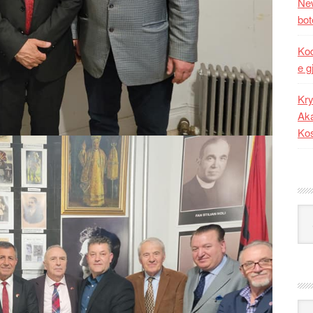
New
bot
Kod
e g
Kry
Aka
Ko
Kat
Ark