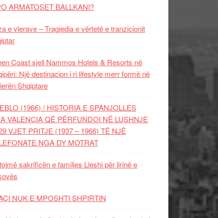
PO ARMATOSET BALLKANI?
za e vlerave – Tragjedia e vërtetë e tranzicionit
iptar
en Coast sjell Nammos Hotels & Resorts në
ipëri: Një destinacion i ri lifestyle merr formë në
ierën Shqiptare
EBLO (1966) / HISTORIA E SPANJOLLES
A VALENCIA QË PËRFUNDOI NË LUSHNJE
29 VJET PRITJE (1937 – 1966) TË NJË
LEFONATE NGA DY MOTRAT
tojmë sakrificën e familjes Lleshi për lirinë e
sovës
AÇI NUK E MPOSHTI SHPIRTIN