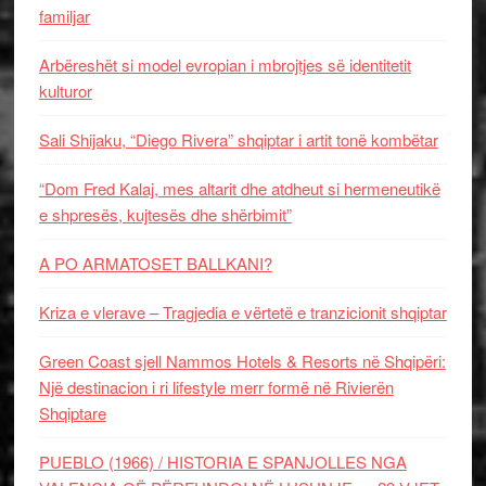
familjar
Arbëreshët si model evropian i mbrojtjes së identitetit
kulturor
Sali Shijaku, “Diego Rivera” shqiptar i artit tonë kombëtar
“Dom Fred Kalaj, mes altarit dhe atdheut si hermeneutikë
e shpresës, kujtesës dhe shërbimit”
A PO ARMATOSET BALLKANI?
Kriza e vlerave – Tragjedia e vërtetë e tranzicionit shqiptar
Green Coast sjell Nammos Hotels & Resorts në Shqipëri:
Një destinacion i ri lifestyle merr formë në Rivierën
Shqiptare
PUEBLO (1966) / HISTORIA E SPANJOLLES NGA