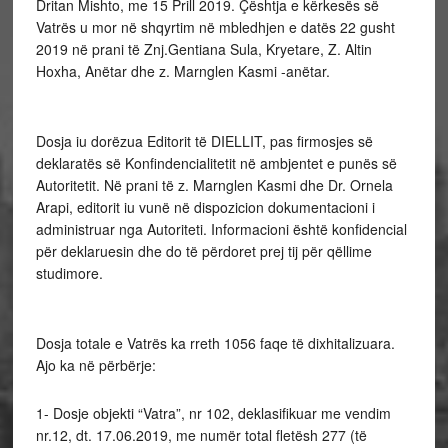
Dritan Mishto, me 15 Prill 2019. Çështja e kërkesës së
Vatrës u mor në shqyrtim në mbledhjen e datës 22 gusht
2019 në prani të Znj.Gentiana Sula, Kryetare, Z. Altin
Hoxha, Anëtar dhe z. Marnglen Kasmi -anëtar.
Dosja iu dorëzua Editorit të DIELLIT, pas firmosjes së
deklaratës së Konfindencialitetit në ambjentet e punës së
Autoritetit. Në prani të z. Marnglen Kasmi dhe Dr. Ornela
Arapi, editorit iu vunë në dispozicion dokumentacioni i
administruar nga Autoriteti. Informacioni është konfidencial
për deklaruesin dhe do të përdoret prej tij për qëllime
studimore.
Dosja totale e Vatrës ka rreth 1056 faqe të dixhitalizuara.
Ajo ka në përbërje:
1- Dosje objekti “Vatra”, nr 102, deklasifikuar me vendim
nr.12, dt. 17.06.2019, me numër total fletësh 277 (të