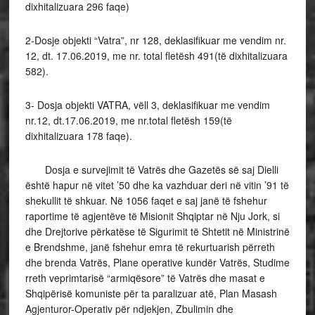
dixhitalizuara 296 faqe)
2-Dosje objekti “Vatra”, nr 128, deklasifikuar me vendim nr.
12, dt. 17.06.2019, me nr. total fletësh 491(të dixhitalizuara
582).
3- Dosja objekti VATRA, vëll 3, deklasifikuar me vendim
nr.12, dt.17.06.2019, me nr.total fletësh 159(të
dixhitalizuara 178 faqe).
Dosja e survejimit të Vatrës dhe Gazetës së saj Dielli
është hapur në vitet ’50 dhe ka vazhduar deri në vitin ’91 të
shekullit të shkuar. Në 1056 faqet e saj janë të fshehur
raportime të agjentëve të Misionit Shqiptar në Nju Jork, si
dhe Drejtorive përkatëse të Sigurimit të Shtetit në Ministrinë
e Brendshme, janë fshehur emra të rekurtuarish përreth
dhe brenda Vatrës, Plane operative kundër Vatrës, Studime
rreth veprimtarisë “armiqësore” të Vatrës dhe masat e
Shqipërisë komuniste për ta paralizuar atë, Plan Masash
Agjenturor-Operativ për ndjekjen, Zbulimin dhe