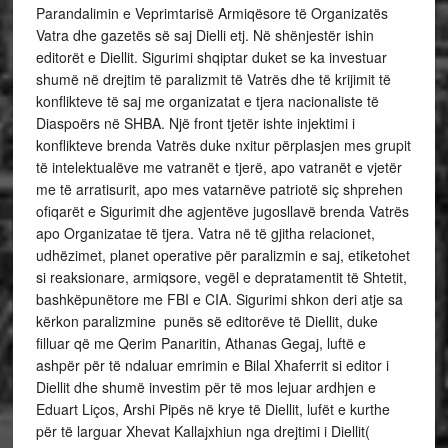
Parandalimin e Veprimtarisë Armiqësore të Organizatës
Vatra dhe gazetës së saj Dielli etj. Në shënjestër ishin
editorët e Diellit. Sigurimi shqiptar duket se ka investuar
shumë në drejtim të paralizmit të Vatrës dhe të krijimit të
konflikteve të saj me organizatat e tjera nacionaliste të
Diaspoërs në SHBA. Një front tjetër ishte injektimi i
konflikteve brenda Vatrës duke nxitur përplasjen mes grupit
të intelektualëve me vatranët e tjerë, apo vatranët e vjetër
me të arratisurit, apo mes vatarnëve patriotë siç shprehen
ofiqarët e Sigurimit dhe agjentëve jugosllavë brenda Vatrës
apo Organizatae të tjera. Vatra në të gjitha relacionet,
udhëzimet, planet operative për paralizmin e saj, etiketohet
si reaksionare, armiqsore, vegël e depratamentit të Shtetit,
bashkëpunëtore me FBI e CIA. Sigurimi shkon deri atje sa
kërkon paralizmine punës së editorëve të Diellit, duke
filluar që me Qerim Panaritin, Athanas Gegaj, luftë e
ashpër për të ndaluar emrimin e Bilal Xhaferrit si editor i
Diellit dhe shumë investim për të mos lejuar ardhjen e
Eduart Liços, Arshi Pipës në krye të Diellit, lufët e kurthe
për të larguar Xhevat Kallajxhiun nga drejtimi i Diellit(