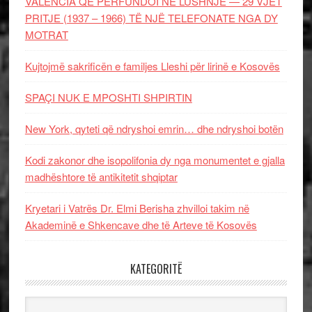
VALENCIA QË PËRFUNDOI NË LUSHNJE — 29 VJET
PRITJE (1937 – 1966) TË NJË TELEFONATE NGA DY
MOTRAT
Kujtojmë sakrificën e familjes Lleshi për lirinë e Kosovës
SPAÇI NUK E MPOSHTI SHPIRTIN
New York, qyteti që ndryshoi emrin… dhe ndryshoi botën
Kodi zakonor dhe isopolifonia dy nga monumentet e gjalla
madhështore të antikitetit shqiptar
Kryetari i Vatrës Dr. Elmi Berisha zhvilloi takim në
Akademinë e Shkencave dhe të Arteve të Kosovës
KATEGORITË
Kategoritë