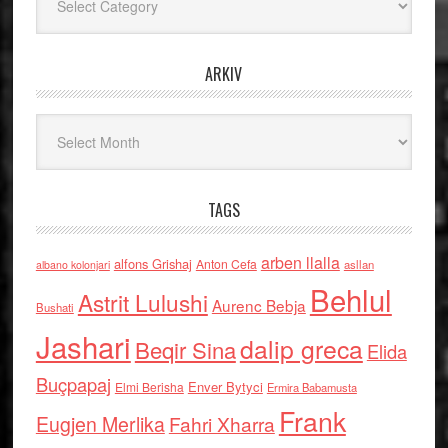
ARKIV
Arkiv
TAGS
arben llalla
alfons Grishaj
Anton Cefa
asllan
albano kolonjari
Behlul
Astrit Lulushi
Aurenc Bebja
Bushati
Jashari
dalip greca
Beqir Sina
Elida
Buçpapaj
Enver Bytyci
Elmi Berisha
Ermira Babamusta
Frank
Eugjen Merlika
Fahri Xharra