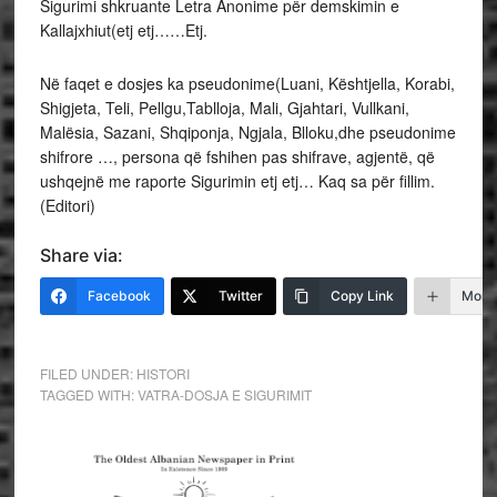
Sigurimi shkruante Letra Anonime për demskimin e
Kallajxhiut(etj etj……Etj.
Në faqet e dosjes ka pseudonime(Luani, Kështjella, Korabi,
Shigjeta, Teli, Pellgu,Tablloja, Mali, Gjahtari, Vullkani,
Malësia, Sazani, Shqiponja, Ngjala, Blloku,dhe pseudonime
shifrore …, persona që fshihen pas shifrave, agjentë, që
ushqejnë me raporte Sigurimin etj etj… Kaq sa për fillim.
(Editori)
Share via:
Facebook
Twitter
Copy Link
More
FILED UNDER:
HISTORI
TAGGED WITH:
VATRA-DOSJA E SIGURIMIT