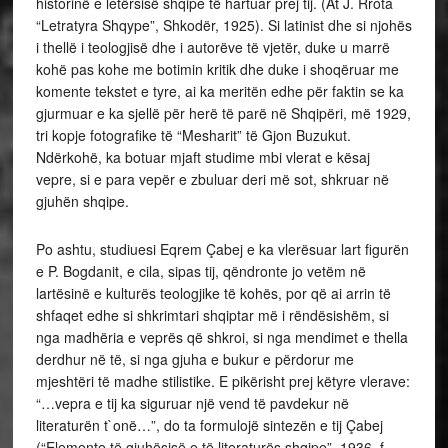
historinë e letërsisë shqipe të hartuar prej tij. (Át J. Rrota
“Letratyra Shqype”, Shkodër, 1925). Si latinist dhe si njohës
i thellë i teologjisë dhe i autorëve të vjetër, duke u marrë
kohë pas kohe me botimin kritik dhe duke i shoqëruar me
komente tekstet e tyre, ai ka meritën edhe për faktin se ka
gjurmuar e ka sjellë për herë të parë në Shqipëri, më 1929,
tri kopje fotografike të “Mesharit” të Gjon Buzukut.
Ndërkohë, ka botuar mjaft studime mbi vlerat e kësaj
vepre, si e para vepër e zbuluar deri më sot, shkruar në
gjuhën shqipe.
Po ashtu, studiuesi Eqrem Çabej e ka vlerësuar lart figurën
e P. Bogdanit, e cila, sipas tij, qëndronte jo vetëm në
lartësinë e kulturës teologjike të kohës, por që ai arrin të
shfaqet edhe si shkrimtari shqiptar më i rëndësishëm, si
nga madhëria e veprës që shkroi, si nga mendimet e thella
derdhur në të, si nga gjuha e bukur e përdorur me
mjeshtëri të madhe stilistike. E pikërisht prej këtyre vlerave:
“…vepra e tij ka siguruar një vend të pavdekur në
literaturën t`onë…”, do ta formulojë sintezën e tij Çabej
(“Elemente të gjuhësisë e të literaturës shqipe”, 1936, f.