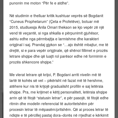
punonin me moton “Për fe e atdhe”.
Në studimin e thelluar kritik kushtuar veprës së Bogdanit
“Cuneus Prophetarum” (Çeta e Profetëve), botuar më
2015, studiuesja Anila Omari thekson se kjo vepër zë një
vend të veçantë, si nga shkalla e përpunimit gjuhësor,
ashtu edhe nga përmbajtja e larmishme dhe karakteri
origjinal i saj. Prandaj gjykon se “…ajo është mbajtur, me të
drejtë, si e para vepër origjinale, që shënoi fillimet e prozës
letrare shqipe dhe që luajti rol parësor edhe në formimin e
prozës shkencore shqipe.”
Me vlerat letrare që krijoi, P. Bogdani arriti nivelin më të
lartë të kohës së vet – pikërisht në fazat më të hershme,
atëhere kur nis të krijojë gradualisht profilin e saj letërsia
shqipe. Pra, me krijimet e këtij personaliteti, letërsia shqipe
arrin që të fitojë “statusin letrar”, e për pasojë, të fitojë edhe
ritmin dhe modelin referencial të autoritetshëm për
procesin letrar të mëpasëm/pritshëm. Që ai proces letrar të
ndiqte e të përcillej pastaj dora–dorës në rrjedhat e kërkimit