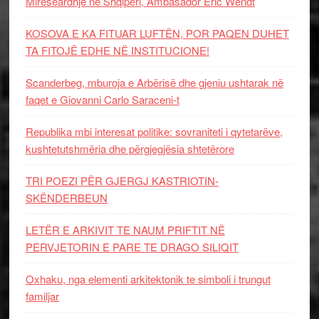
Mirëseardhje në Shqipëri, Ambasador Eric Wendt
KOSOVA E KA FITUAR LUFTËN, POR PAQEN DUHET
TA FITOJË EDHE NË INSTITUCIONE!
Scanderbeg, mburoja e Arbërisë dhe gjeniu ushtarak në
faqet e Giovanni Carlo Saraceni-t
Republika mbi interesat politike: sovraniteti i qytetarëve,
kushtetutshmëria dhe përgjegjësia shtetërore
TRI POEZI PËR GJERGJ KASTRIOTIN-
SKËNDERBEUN
LETËR E ARKIVIT TE NAUM PRIFTIT NË
PERVJETORIN E PARE TE DRAGO SILIQIT
Oxhaku, nga elementi arkitektonik te simboli i trungut
familjar