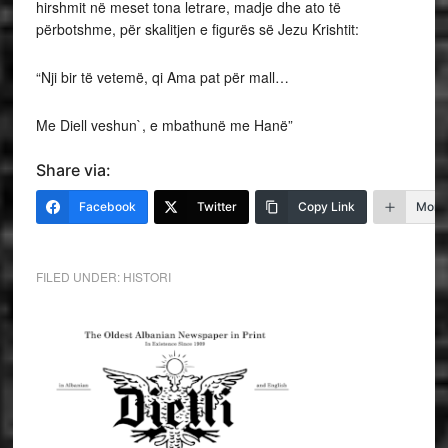
hirshmit në meset tona letrare, madje dhe ato të
përbotshme, për skalitjen e figurës së Jezu Krishtit:
“Nji bir të vetemë, qi Ama pat për mall…
Me Diell veshun`, e mbathunë me Hanë”
Share via:
Facebook
Twitter
Copy Link
More
FILED UNDER:
HISTORI