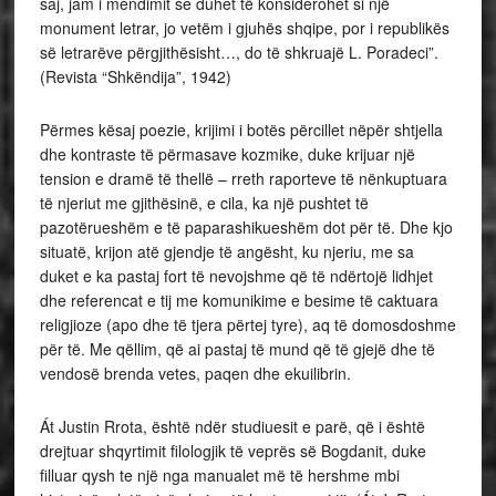
saj, jam i mendimit se duhet të konsiderohet si një
monument letrar, jo vetëm i gjuhës shqipe, por i republikës
së letrarëve përgjithësisht…, do të shkruajë L. Poradeci”.
(Revista “Shkëndija”, 1942)
Përmes kësaj poezie, krijimi i botës përcillet nëpër shtjella
dhe kontraste të përmasave kozmike, duke krijuar një
tension e dramë të thellë – rreth raporteve të nënkuptuara
të njeriut me gjithësinë, e cila, ka një pushtet të
pazotërueshëm e të paparashikueshëm dot për të. Dhe kjo
situatë, krijon atë gjendje të angësht, ku njeriu, me sa
duket e ka pastaj fort të nevojshme që të ndërtojë lidhjet
dhe referencat e tij me komunikime e besime të caktuara
religjioze (apo dhe të tjera përtej tyre), aq të domosdoshme
për të. Me qëllim, që ai pastaj të mund që të gjejë dhe të
vendosë brenda vetes, paqen dhe ekuilibrin.
Át Justin Rrota, është ndër studiuesit e parë, që i është
drejtuar shqyrtimit filologjik të veprës së Bogdanit, duke
filluar qysh te një nga manualet më të hershme mbi