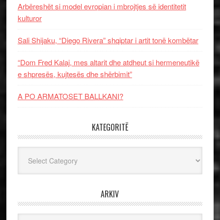
Arbëreshët si model evropian i mbrojtjes së identitetit
kulturor
Sali Shijaku, “Diego Rivera” shqiptar i artit tonë kombëtar
“Dom Fred Kalaj, mes altarit dhe atdheut si hermeneutikë
e shpresës, kujtesës dhe shërbimit”
A PO ARMATOSET BALLKANI?
KATEGORITË
Kategoritë
ARKIV
Arkiv