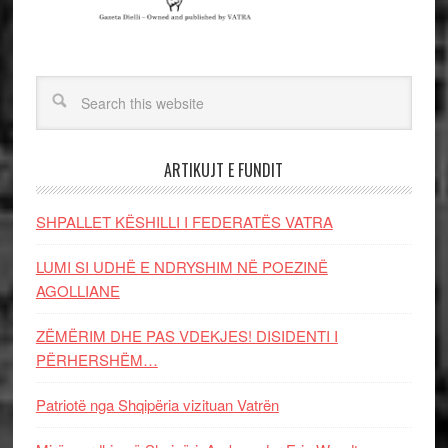
ARTIKUJT E FUNDIT
SHPALLET KËSHILLI I FEDERATËS VATRA
LUMI SI UDHË E NDRYSHIM NË POEZINË
AGOLLIANE
ZËMËRIM DHE PAS VDEKJES! DISIDENTI I
PËRHERSHËM…
Patriotë nga Shqipëria vizituan Vatrën