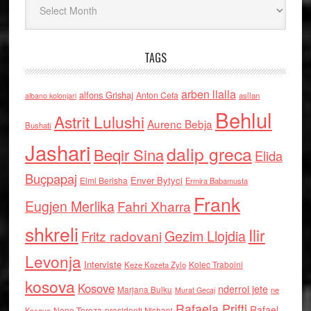
TAGS
arben llalla
alfons Grishaj
Anton Cefa
asllan
albano kolonjari
Behlul
Astrit Lulushi
Aurenc Bebja
Bushati
Jashari
dalip greca
Beqir Sina
Elida
Buçpapaj
Enver Bytyci
Elmi Berisha
Ermira Babamusta
Frank
Eugjen Merlika
Fahri Xharra
shkreli
Ilir
Gezim Llojdia
Fritz radovani
Levonja
Interviste
Kolec Traboini
Keze Kozeta Zylo
kosova
Kosove
nderroi jete
Marjana Bulku
ne
Murat Gecaj
Rafaela Prifti
Rafael
Nene Tereza
Kosove
presidenti Nishani