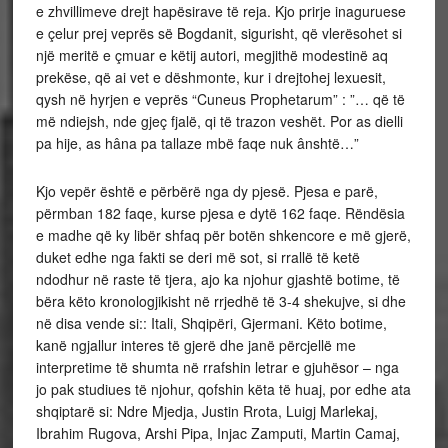
e zhvillimeve drejt hapësirave të reja. Kjo prirje inaguruese
e çelur prej veprës së Bogdanit, sigurisht, që vlerësohet si
një meritë e çmuar e këtij autori, megjithë modestinë aq
prekëse, që ai vet e dëshmonte, kur i drejtohej lexuesit,
qysh në hyrjen e veprës “Cuneus Prophetarum” : ”… që të
më ndiejsh, nde gjeç fjalë, qi të trazon veshët. Por as dielli
pa hije, as hâna pa tallaze mbë faqe nuk ânshtë…”
Kjo vepër është e përbërë nga dy pjesë. Pjesa e parë,
përmban 182 faqe, kurse pjesa e dytë 162 faqe. Rëndësia
e madhe që ky libër shfaq për botën shkencore e më gjerë,
duket edhe nga fakti se deri më sot, si rrallë të ketë
ndodhur në raste të tjera, ajo ka njohur gjashtë botime, të
bëra këto kronologjikisht në rrjedhë të 3-4 shekujve, si dhe
në disa vende si:: Itali, Shqipëri, Gjermani. Këto botime,
kanë ngjallur interes të gjerë dhe janë përcjellë me
interpretime të shumta në rrafshin letrar e gjuhësor – nga
jo pak studiues të njohur, qofshin këta të huaj, por edhe ata
shqiptarë si: Ndre Mjedja, Justin Rrota, Luigj Marlekaj,
Ibrahim Rugova, Arshi Pipa, Injac Zamputi, Martin Camaj,