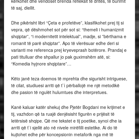
kërkohet dhe vendoset brenda refleksit të dritës, të burimit
të saj, diellit.
Dhe pikërisht libri “Çeta e profetëve”, klasifikohet prej tij si
vepra, që dëshmohet sot për sot si: “themeli i humanizmit
shqiptar”, “i modernitetit intelektual”, madje, si ”bërthama e
romanit të parë shqiptar”. Apo të vlerësuar edhe deri si
varianti me referenca prej kryeveprash botërore. Prandaj e
pati titulluar dhe shpallur jo pak guximshëm atë, si:
“Komedia hyjnore shqiptare”…
Këto janë teza doemos të mprehta dhe sigurisht intriguese,
të cilat, studiuesi arriti që t`ì përballojë me një metodikë
dhe pasion të ngulët hulumtues dhe interpretues.
Kanë kaluar katër shekuj dhe Pjetër Bogdani me krijimet e
tij, vazhdon që ta ruajë denjësisht figurën e prijësit të
letërsisë shqipe. Që me tekstet e tij poetike, synoi dhe ia
arriti që t`i sjellë ato në nivele mirëfilli estetike. Ai do të
kujtohet edhe për koncepsionin metaforik nga më të