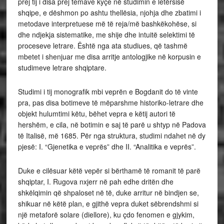
prej tij i disa prej temave kyçe në studimin e letërsisë
shqipe, e dëshmon po ashtu thellësia, njohja dhe zbatimi i
metodave interpretuese më të reja/më bashkëkohëse, si
dhe ndjekja sistematike, me shije dhe intuitë selektimi të
proceseve letrare. Është nga ata studiues, që tashmë
mbetet i shenjuar me disa arritje antologjike në korpusin e
studimeve letrare shqiptare.
Studimi i tij monografik mbi veprën e Bogdanit do të vinte
pra, pas disa botimeve të mëparshme historiko-letrare dhe
objekt hulumtimi këtu, bëhet vepra e këtij autori të
hershëm, e cila, në botimin e saj të parë u shtyp në Padova
të Italisë, më 1685. Për nga struktura, studimi ndahet në dy
pjesë: I. “Gjenetika e veprës” dhe II. “Analitika e veprës”.
Duke e cilësuar këtë vepër si bërthamë të romanit të parë
shqiptar, I. Rugova nxjerr në pah edhe dritën dhe
shkëlqimin që shpaloset në të, duke arritur në bindjen se,
shikuar në këtë plan, e gjithë vepra duket sëbrendshmi si
një metaforë solare (diellore), ku çdo fenomen e gjykim,