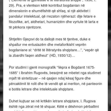
29). Pra, e vlerëson këtë kontribut bogdanian në
dimensionin e shumëfishtë që shfaq, si një aktivitet i
pandalur intelektual, që rrezaton njëherazi: dije fetare e
filozofike, art, atdhetari, humanizëm dhe vyrtute të larta e
të përkora njerëzore.
Shtjefën Gjeçovi do ta dallojë mes të tjerëve, duke e
shpallur me entusiazëm dhe metaforikisht veprën
bogdaniane si: “dritë të litëratyrës shqiptare…”, “vepër që
ia zbardhi faqen atdheut” (HD, 1930/12)…
Por studimi i gjerë monografik “Vepra e Bogdanit 1675-
1685” i Ibrahim Rugovës, besojmë se mbetet nga studimet
mjaft të sintetizuar – në qasjen ndaj kësaj figure dhe
përcaktimit të rolit dhe të vendit që ai meriton, në panteonin
e botës letrare dhe intelektuale shqiptare.
Duhet kujtuar se në kritikën letrare shqiptare, I. Rugova
është nga zërat më të shquar. Këtë e dëshmon përballimi