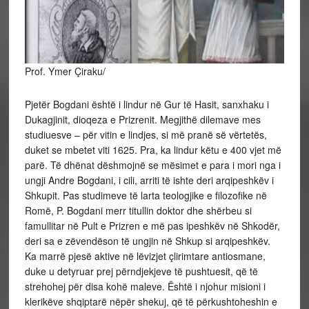
Prof. Ymer Çiraku/
Pjetër Bogdani është i lindur në Gur të Hasit, sanxhaku i
Dukagjinit, dioqeza e Prizrenit. Megjithë dilemave mes
studiuesve – për vitin e lindjes, si më pranë së vërtetës,
duket se mbetet viti 1625. Pra, ka lindur këtu e 400 vjet më
parë. Të dhënat dëshmojnë se mësimet e para i mori nga i
ungji Andre Bogdani, i cili, arriti të ishte deri arqipeshkëv i
Shkupit. Pas studimeve të larta teologjike e filozofike në
Romë,
P. Bogdani merr titullin doktor dhe shërbeu si
famullitar në Pult e Prizren e më pas ipeshkëv në Shkodër,
deri sa e zëvendëson të ungjin në Shkup si arqipeshkëv.
Ka marrë pjesë aktive në lëvizjet çlirimtare antiosmane,
duke u detyruar prej përndjekjeve të pushtuesit, që të
strehohej për disa kohë maleve. Është i njohur misioni i
klerikëve shqiptarë nëpër shekuj, që të përkushtoheshin e