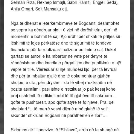
Selman Riza, Rexhep Ismajli, Sabri Hamiti, Engjëll Sedaj,
Anila Omari, Seit Mansaku etj.
Nga të dhënat e letërkëmbimeve të Bogdanit, dëshmohet
se vepra ka qëndruar plot 10 vjet në dorëshkrim, deri në
momentin e botimit të saj. Kjo erdhi për shkak të pritjes së
lëshimit të lejes përkatëse dhe të sigurimit të fondeve
financiare për ta realizuar/finalizuar botimin e saj. Duket
qartazi se autori e ka mbartur në vete për detyrë të
rëndësishme dhe imediate përgatitjen dhe publikimin e një
vepre të tillë. Vlerësuar si një mundësi kjo, për ta lëvruar
dhe për ta mbajtur gjallë dhe të dokumentuar gjuhën
shqipe, e cila, përndryshe – do të vihej rrezikshëm në
pozita asimilimi, pasi ishte e rrezikuar jo pak kësaj kohe
prej ushtrimit të ndikimit mbi të të gjuhëve të shkruara –
qoftë të pushtuesit, apo qoftë atyre të fqinjëve. Pra, që
shqiptari “…të marrë vesht dijenë mbë giuhë të vet”,
sikundër shkruan Bogdani në parathënien e librit…
Sidomos cikli i poezive të “Sibilave”, arrin që ta shfaqë në