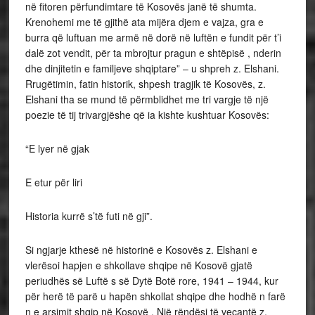
në fitoren përfundimtare të Kosovës janë të shumta.
Krenohemi me të gjithë ata mijëra djem e vajza, gra e
burra që luftuan me armë në dorë në luftën e fundit për t’i
dalë zot vendit, për ta mbrojtur pragun e shtëpisë , nderin
dhe dinjitetin e familjeve shqiptare” – u shpreh z. Elshani.
Rrugëtimin, fatin historik, shpesh tragjik të Kosovës, z.
Elshani tha se mund të përmblidhet me tri vargje të një
poezie të tij trivargjëshe që ia kishte kushtuar Kosovës:
“E lyer në gjak
E etur për liri
Historia kurrë s’të futi në gji”.
Si ngjarje kthesë në historinë e Kosovës z. Elshani e
vlerësoi hapjen e shkollave shqipe në Kosovë gjatë
periudhës së Luftë s së Dytë Botë rore, 1941 – 1944, kur
për herë të parë u hapën shkollat shqipe dhe hodhë n farë
n e arsimit shqip në Kosovë . Një rëndësi të veçantë z.