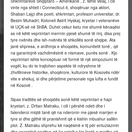
Shkrimtarëve Shqiptaro – Amerikanë , z. Mhill Velaj, i cili
vinte nga shteti i Connecticut-it, shoqëruar nga aktori,
Shaban Lajçi dhe poeti, shkrimtari, profesori universitar, dr.
Besim Muhadri; Koloneli Astrit Hyskaj, kryetar i veteranëve
të UÇK-së në ShBA. Duhet cekur ketu me shumë kënaqësi
se në këtë veprimtari merrnin pjesë shumë të rinj, disa prej
tyre nxënës dhe ish-nxënës të shkollës sonë shqipe. Ata
janë shpresa, e ardhmja e shoqatës, komunitetit tonë , që
na garantojnë vazhdimësinë e nismave, punës sonë . Kjo
veprimtari ishte konceptuar në formë të një simpoziumi të
vogël, ku do te trajtohen aspekte të ndryshme të
zhvillimeve historike, shoqërore, kulturore të Kosovës ndër
vite e shekuj, si dhe përjetime personale nga lufta e fundit
në Kosovë .
Sipas traditës së shoqatës sonë këtë veprimtari e hapi
kryetari, z. Dritan Matraku, i cili i përshë ndeti dhe i
falenderoi miqtë tanë që na nderonin me pjesë marrjen e
tyre si dhe gjithë të pranishmit që e kishin mbushur sallën
plot. Z. Matraku shprehu kë naqësinë e tij për entuziazmin
dhe energjinë pozitive që ka ngjallur kjo festë e madhe në