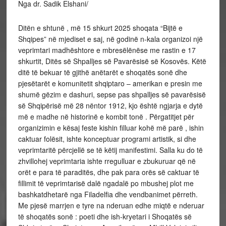
Nga dr. Sadik Elshani/
Ditën e shtunë , më 15 shkurt 2025 shoqata “Bijtë e
Shqipes” në mjediset e saj, në godinë n-kala organizoi një
veprimtari madhështore e mbresëlënëse me rastin e 17
shkurtit, Ditës së Shpalljes së Pavarësisë së Kosovës. Këtë
ditë të bekuar të gjithë anëtarët e shoqatës sonë dhe
pjesëtarët e komunitetit shqiptaro – amerikan e presin me
shumë gëzim e dashuri, sepse pas shpalljes së pavarësisë
së Shqipërisë më 28 nëntor 1912, kjo është ngjarja e dytë
më e madhe në historinë e kombit tonë . Përgatitjet për
organizimin e kësaj feste kishin filluar kohë më parë , ishin
caktuar folësit, ishte konceptuar programi artistik, si dhe
veprimtaritë përcjellë se të këtij manifestimi. Salla ku do të
zhvillohej veprimtaria ishte rregulluar e zbukuruar që në
orët e para të paraditës, dhe pak para orës së caktuar të
fillimit të veprimtarisë dalë ngadalë po mbushej plot me
bashkatdhetarë nga Filadelfia dhe vendbanimet përreth.
Me pjesë marrjen e tyre na nderuan edhe miqtë e nderuar
të shoqatës sonë : poeti dhe ish-kryetari i Shoqatës së