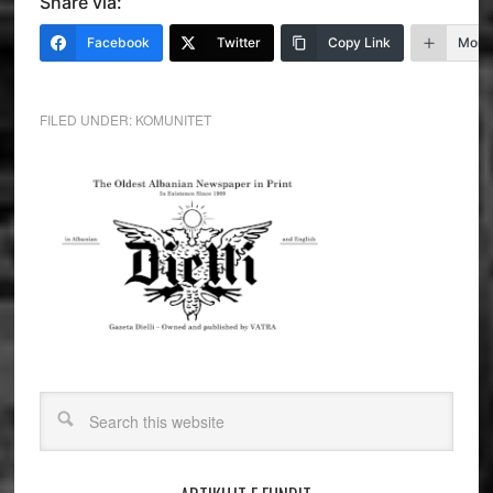
Share via:
Facebook
Twitter
Copy Link
More
FILED UNDER:
KOMUNITET