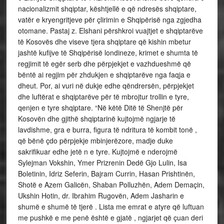
nacionalizmit shqiptar, kështjellë e që ndresës shqiptare,
vatër e kryengritjeve për çlirimin e Shqipërisë nga zgjedha
otomane. Pastaj z. Elshani përshkroi vuajtjet e shqiptarëve
të Kosovës dhe viseve tjera shqiptare që kishin mbetur
jashtë kufijve të Shqipërisë londineze, krimet e shumta të
regjimit të egër serb dhe përpjekjet e vazhdueshmë që
bëntë ai regjim për zhdukjen e shqiptarëve nga faqja e
dheut. Por, ai vuri në dukje edhe qëndrersën, përpjekjet
dhe luftërat e shqiptarëve për të mbrojtur trollin e tyre,
qenjen e tyre shqiptare. “Në këtë Ditë të Shenjtë për
Kosovën dhe gjithë shqiptarinë kujtojmë ngjarje të
lavdishme, gra e burra, figura të ndritura të kombit tonë ,
që bënë çdo përpjekje mbinjerëzore, madje duke
sakrifikuar edhe jetë n e tyre. Kujtojmë e nderojmë
Sylejman Vokshin, Ymer Prizrenin Dedë Gjo Lulin, Isa
Boletinin, Idriz Seferin, Bajram Currin, Hasan Prishtinën,
Shotë e Azem Galicën, Shaban Polluzhën, Adem Demaçin,
Ukshin Hotin, dr. Ibrahim Rugovën, Adem Jasharin e
shumë e shumë të tjerë . Lista me emrat e atyre që luftuan
me pushkë e me penë është e gjatë , ngjarjet që çuan deri