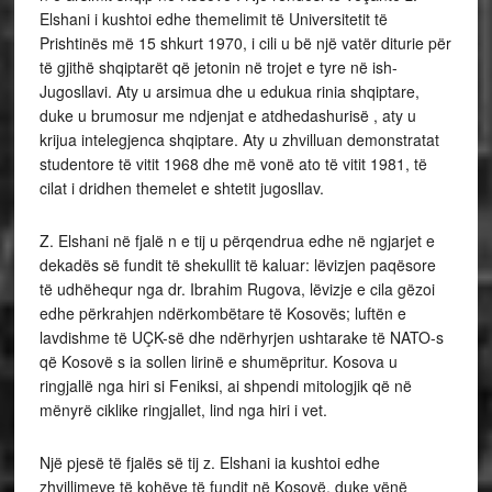
Elshani i kushtoi edhe themelimit të Universitetit të
Prishtinës më 15 shkurt 1970, i cili u bë një vatër diturie për
të gjithë shqiptarët që jetonin në trojet e tyre në ish-
Jugosllavi. Aty u arsimua dhe u edukua rinia shqiptare,
duke u brumosur me ndjenjat e atdhedashurisë , aty u
krijua intelegjenca shqiptare. Aty u zhvilluan demonstratat
studentore të vitit 1968 dhe më vonë ato të vitit 1981, të
cilat i dridhen themelet e shtetit jugosllav.
Z. Elshani në fjalë n e tij u përqendrua edhe në ngjarjet e
dekadës së fundit të shekullit të kaluar: lëvizjen paqësore
të udhëhequr nga dr. Ibrahim Rugova, lëvizje e cila gëzoi
edhe përkrahjen ndërkombëtare të Kosovës; luftën e
lavdishme të UÇK-së dhe ndërhyrjen ushtarake të NATO-s
që Kosovë s ia sollen lirinë e shumëpritur. Kosova u
ringjallë nga hiri si Feniksi, ai shpendi mitologjik që në
mënyrë ciklike ringjallet, lind nga hiri i vet.
Një pjesë të fjalës së tij z. Elshani ia kushtoi edhe
zhvillimeve të kohëve të fundit në Kosovë, duke vënë