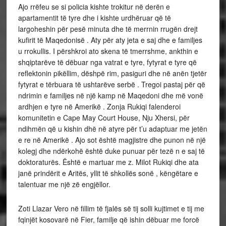
Ajo rrëfeu se si policia kishte trokitur në derën e
apartamentit të tyre dhe i kishte urdhëruar që të
largoheshin për pesë minuta dhe të merrnin rrugën drejt
kufirit të Maqedonisë . Aty për aty jeta e saj dhe e familjes
u rrokullis. I përshkroi ato skena të tmerrshme, ankthin e
shqiptarëve të dëbuar nga vatrat e tyre, fytyrat e tyre që
reflektonin pikëllim, dëshpë rim, pasiguri dhe në anën tjetër
fytyrat e tërbuara të ushtarëve serbë . Tregoi pastaj për që
ndrimin e familjes në një kamp në Maqedoni dhe më vonë
ardhjen e tyre në Amerikë . Zonja Rukiqi falenderoi
komunitetin e Cape May Court House, Nju Xhersi, për
ndihmën që u kishin dhë në atyre për t’u adaptuar me jetën
e re në Amerikë . Ajo sot është magjistre dhe punon në një
kolegj dhe ndërkohë është duke punuar për tezë n e saj të
doktoraturës. Është e martuar me z. Milot Rukiqi dhe ata
janë prindërit e Aritës, yllit të shkollës sonë , këngëtare e
talentuar me një zë engjëllor.
Zoti Llazar Vero në fillim të fjalës së tij solli kujtimet e tij me
fqinjët kosovarë në Fier, familje që ishin dëbuar me forcë