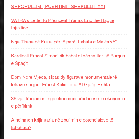
SHPOPULLIMI, PUSHTIMI I SHEKULLIT XXI
VATRA’s Letter to President Trump: End the Hague
Injustice
Nga Tirana në Kukaj për të parë “Lahuta e Malësisë”
Kardinali Ernest Simoni rikthehet si dëshmitar në Burgun
e Spaçit
Dom Ndre Mjeda, sipas dy figurave monumentale të
letrave shqipe, Ernest Koliqit dhe At Gjergj Fishta
36 vjet tranzicion, nga ekonomia prodhuese te ekonomia
e përfitimit
A ndihmon krijimtaria në zbulimin e potencialeve të
fshehura?