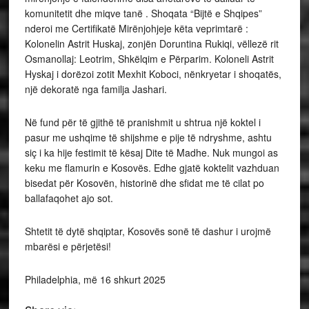
komunitetit dhe miqve tanë . Shoqata “Bijtë e Shqipes”
nderoi me Certifikatë Mirënjohjeje këta veprimtarë :
Kolonelin Astrit Huskaj, zonjën Doruntina Rukiqi, vëllezë rit
Osmanollaj: Leotrim, Shkëlqim e Përparim. Koloneli Astrit
Hyskaj i dorëzoi zotit Mexhit Koboci, nënkryetar i shoqatës,
një dekoratë nga familja Jashari.
Në fund për të gjithë të pranishmit u shtrua një koktel i
pasur me ushqime të shijshme e pije të ndryshme, ashtu
siç i ka hije festimit të kësaj Dite të Madhe. Nuk mungoi as
keku me flamurin e Kosovës. Edhe gjatë koktelit vazhduan
bisedat për Kosovën, historinë dhe sfidat me të cilat po
ballafaqohet ajo sot.
Shtetit të dytë shqiptar, Kosovës sonë të dashur i urojmë
mbarësi e përjetësi!
Philadelphia, më 16 shkurt 2025