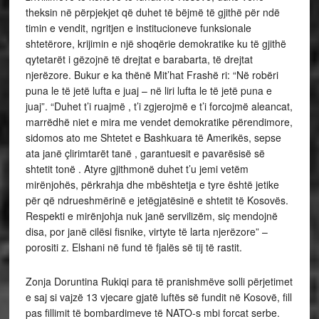
theksin në përpjekjet që duhet të bëjmë të gjithë për ndë
timin e vendit, ngritjen e institucioneve funksionale
shtetërore, krijimin e një shoqërie demokratike ku të gjithë
qytetarët i gëzojnë të drejtat e barabarta, të drejtat
njerëzore. Bukur e ka thënë Mit’hat Frashë ri: “Në robëri
puna le të jetë lufta e juaj – në liri lufta le të jetë puna e
juaj”. “Duhet t’i ruajmë , t’i zgjerojmë e t’i forcojmë aleancat,
marrëdhë niet e mira me vendet demokratike përendimore,
sidomos ato me Shtetet e Bashkuara të Amerikës, sepse
ata janë çlirimtarët tanë , garantuesit e pavarësisë së
shtetit tonë . Atyre gjithmonë duhet t’u jemi vetëm
mirënjohës, përkrahja dhe mbështetja e tyre është jetike
për që ndrueshmërinë e jetëgjatësinë e shtetit të Kosovës.
Respekti e mirënjohja nuk janë servilizëm, siç mendojnë
disa, por janë cilësi fisnike, virtyte të larta njerëzore” –
porositi z. Elshani në fund të fjalës së tij të rastit.
Zonja Doruntina Rukiqi para të pranishmëve solli përjetimet
e saj si vajzë 13 vjecare gjatë luftës së fundit në Kosovë, fill
pas fillimit të bombardimeve të NATO-s mbi forcat serbe.