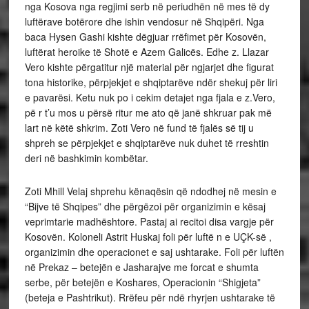
nga Kosova nga regjimi serb në periudhën në mes të dy
luftërave botërore dhe ishin vendosur në Shqipëri. Nga
baca Hysen Gashi kishte dëgjuar rrëfimet për Kosovën,
luftërat heroike të Shotë e Azem Galicës. Edhe z. Llazar
Vero kishte përgatitur një material për ngjarjet dhe figurat
tona historike, përpjekjet e shqiptarëve ndër shekuj për liri
e pavarësi. Ketu nuk po i cekim detajet nga fjala e z.Vero,
pë r t’u mos u përsë ritur me ato që janë shkruar pak më
lart në këtë shkrim. Zoti Vero në fund të fjalës së tij u
shpreh se përpjekjet e shqiptarëve nuk duhet të rreshtin
deri në bashkimin kombëtar.
Zoti Mhill Velaj shprehu kënaqësin që ndodhej në mesin e
“Bijve të Shqipes” dhe përgëzoi për organizimin e kësaj
veprimtarie madhështore. Pastaj ai recitoi disa vargje për
Kosovën. Koloneli Astrit Huskaj foli për luftë n e UÇK-së ,
organizimin dhe operacionet e saj ushtarake. Foli për luftën
në Prekaz – betejën e Jasharajve me forcat e shumta
serbe, për betejën e Koshares, Operacionin “Shigjeta”
(beteja e Pashtrikut). Rrëfeu për ndë rhyrjen ushtarake të