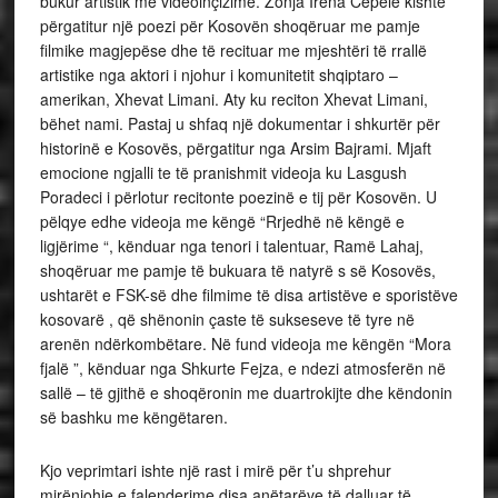
bukur artistik me videoinçizime. Zonja Irena Cepele kishte
përgatitur një poezi për Kosovën shoqëruar me pamje
filmike magjepëse dhe të recituar me mjeshtëri të rrallë
artistike nga aktori i njohur i komunitetit shqiptaro –
amerikan, Xhevat Limani. Aty ku reciton Xhevat Limani,
bëhet nami. Pastaj u shfaq një dokumentar i shkurtër për
historinë e Kosovës, përgatitur nga Arsim Bajrami. Mjaft
emocione ngjalli te të pranishmit videoja ku Lasgush
Poradeci i përlotur recitonte poezinë e tij për Kosovën. U
pëlqye edhe videoja me këngë “Rrjedhë në këngë e
ligjërime “, kënduar nga tenori i talentuar, Ramë Lahaj,
shoqëruar me pamje të bukuara të natyrë s së Kosovës,
ushtarët e FSK-së dhe filmime të disa artistëve e sporistëve
kosovarë , që shënonin çaste të sukseseve të tyre në
arenën ndërkombëtare. Në fund videoja me këngën “Mora
fjalë ”, kënduar nga Shkurte Fejza, e ndezi atmosferën në
sallë – të gjithë e shoqëronin me duartrokijte dhe këndonin
së bashku me këngëtaren.
Kjo veprimtari ishte një rast i mirë për t’u shprehur
mirënjohje e falenderime disa anëtarëve të dalluar të