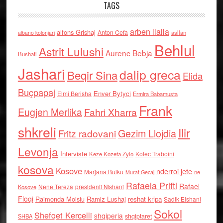
TAGS
arben llalla
alfons Grishaj
Anton Cefa
asllan
albano kolonjari
Behlul
Astrit Lulushi
Aurenc Bebja
Bushati
Jashari
dalip greca
Beqir Sina
Elida
Buçpapaj
Enver Bytyci
Elmi Berisha
Ermira Babamusta
Frank
Eugjen Merlika
Fahri Xharra
shkreli
Ilir
Gezim Llojdia
Fritz radovani
Levonja
Interviste
Kolec Traboini
Keze Kozeta Zylo
kosova
Kosove
nderroi jete
Marjana Bulku
ne
Murat Gecaj
Rafaela Prifti
Rafael
Nene Tereza
Kosove
presidenti Nishani
Floqi
Raimonda Moisiu
Ramiz Lushaj
reshat kripa
Sadik Elshani
Sokol
Shefqet Kercelli
shqiperia
shqiptaret
SHBA