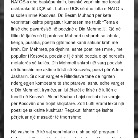
NATOS-s dhe baskëpunimin, bashkë veprimin me forcat
ushtarake të UÇK-së . Lufta e UCK-së dhe lufta e NATO-s
ia sollën lirinë Kosovës. Dr. Besim Muhadri për këtë
veprimtari kishte përgatitur kumtesën me titull: “Tema e
lirisë dhe pavarësisë në poezinë e Din Mehmetit”. Që në
fillim të fjalës së tij profesor Muhadri u shpreh se lahuta,
kënga, pushka, poezia gjitnmonë kanë shkuar krah më
krah. Din Mehmeti, pa dyshim, është poeti më i mirë , më
popullor i Kosovës, poezia e tij ë shtë poezia e që ndresës,
metaforës së kullës. Din Mehmeti shkroi një varg poezish
që lidheshin me aktin e lirisë së Kosovës, poezi për Adem
Jasharin. Si dikur vargjet e Rilindësve tanë që ngriten
ndërgjegjen kombëtare të shqiptarëve, ashtu edhe vargjet
e Din Mehmetit frymëzuan luftëtarët e lirisë në luftën e
fundit në Kosovë . Aktori Shaban Lajçi recitoi disa vargje
për Kosovën dhe trojet shqiptare. Zoti Lutfi Brami lexoi një
poezi që ia kishte kushtuar Reçakut, fshatit që kishte
përjetuar një masakër të tmerrshme.
Në vazhdim të kë saj veprimtarie u shfaq një program i