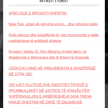
ARTIKUJT E FUNDIT
SPAÇI NUK E MPOSHTI SHPIRTIN
New York, qyteti që ndryshoi emrin… dhe ndryshoi botën
Kodi zakonor dhe isopolifonia dy nga monumentet e gjalla
madhështore të antikitetit shqiptar
Kryetari i Vatrës Dr. Elmi Berisha zhvilloi takim në
Akademinë e Shkencave dhe të Arteve të Kosovës
ÇËSHTJA ÇAME NË PARLAMENTIN E SHQIPËRISË
NË VITIN 1921
300 VJET KUJTESË DHE IDENTITET-TRYEZË E
RRUMBULLAKËT NË OSTROS TË KRAJËS PËR
SHPËRNGULJEN E ARBËRESHËVE NGA TREVA
KRAJË-SHESTAN NË ZARË TË DALMACISË