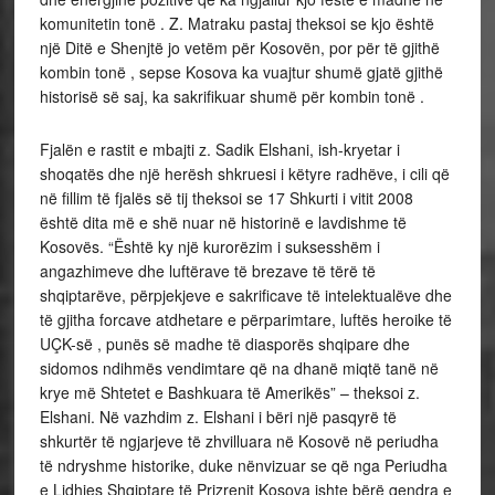
komunitetin tonë . Z. Matraku pastaj theksoi se kjo është
një Ditë e Shenjtë jo vetëm për Kosovën, por për të gjithë
kombin tonë , sepse Kosova ka vuajtur shumë gjatë gjithë
historisë së saj, ka sakrifikuar shumë për kombin tonë .
Fjalën e rastit e mbajti z. Sadik Elshani, ish-kryetar i
shoqatës dhe një herësh shkruesi i këtyre radhëve, i cili që
në fillim të fjalës së tij theksoi se 17 Shkurti i vitit 2008
është dita më e shë nuar në historinë e lavdishme të
Kosovës. “Është ky një kurorëzim i suksesshëm i
angazhimeve dhe luftërave të brezave të tërë të
shqiptarëve, përpjekjeve e sakrificave të intelektualëve dhe
të gjitha forcave atdhetare e përparimtare, luftës heroike të
UÇK-së , punës së madhe të diasporës shqipare dhe
sidomos ndihmës vendimtare që na dhanë miqtë tanë në
krye më Shtetet e Bashkuara të Amerikës” – theksoi z.
Elshani. Në vazhdim z. Elshani i bëri një pasqyrë të
shkurtër të ngjarjeve të zhvilluara në Kosovë në periudha
të ndryshme historike, duke nënvizuar se që nga Periudha
e Lidhjes Shqiptare të Prizrenit Kosova ishte bërë qendra e