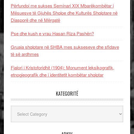
Përfundoi me sukses Seminari XIX Mbarëkombëtar i
Mësuesve të Gjuhës Shqipe dhe Kulturës Shqiptare në
Diasporë dhe në Mërgatë
Pse dhe kush e vrau Hasan Riza Pashën?
Gruaja shqiptare në SHBA mes sukseseve dhe sfidave
të së ardhmes
Fjalori i Kristoforidhit (1904): Monument leksikografik,
etnogjeografik dhe i identitetit kombëtar shqiptar
KATEGORITË
Kategoritë