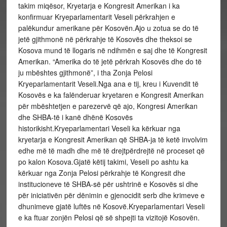
takim miqësor, Kryetarja e Kongresit Amerikan i ka
konfirmuar Kryeparlamentarit Veseli përkrahjen e
palëkundur amerikane për Kosovën.Ajo u zotua se do të
jetë gjithmonë në përkrahje të Kosovës dhe theksoi se
Kosova mund të llogaris në ndihmën e saj dhe të Kongresit
Amerikan. “Amerika do të jetë përkrah Kosovës dhe do të
ju mbështes gjithmonë”, i tha Zonja Pelosi
Kryeparlamentarit Veseli.Nga ana e tij, kreu i Kuvendit të
Kosovës e ka falënderuar kryetaren e Kongresit Amerikan
për mbështetjen e parezervë që ajo, Kongresi Amerikan
dhe SHBA-të i kanë dhënë Kosovës
historikisht.Kryeparlamentari Veseli ka kërkuar nga
kryetarja e Kongresit Amerikan që SHBA-ja të ketë involvim
edhe më të madh dhe më të drejtpërdrejtë në proceset që
po kalon Kosova.Gjatë këtij takimi, Veseli po ashtu ka
kërkuar nga Zonja Pelosi përkrahje të Kongresit dhe
institucioneve të SHBA-së për ushtrinë e Kosovës si dhe
për iniciativën për dënimin e gjenocidit serb dhe krimeve e
dhunimeve gjatë luftës në Kosovë.Kryeparlamentari Veseli
e ka ftuar zonjën Pelosi që së shpejti ta vizitojë Kosovën.​