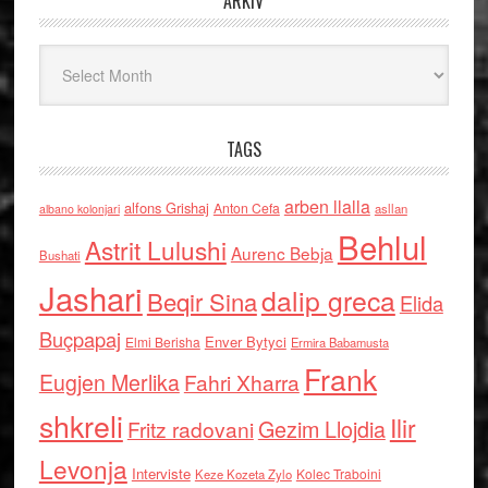
ARKIV
Arkiv
TAGS
arben llalla
alfons Grishaj
Anton Cefa
asllan
albano kolonjari
Behlul
Astrit Lulushi
Aurenc Bebja
Bushati
Jashari
dalip greca
Beqir Sina
Elida
Buçpapaj
Enver Bytyci
Elmi Berisha
Ermira Babamusta
Frank
Eugjen Merlika
Fahri Xharra
shkreli
Ilir
Gezim Llojdia
Fritz radovani
Levonja
Interviste
Kolec Traboini
Keze Kozeta Zylo