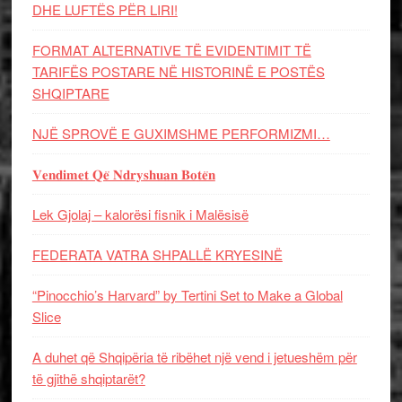
DHE LUFTЁS PЁR LIRI!
FORMAT ALTERNATIVE TË EVIDENTIMIT TË
TARIFËS POSTARE NË HISTORINË E POSTËS
SHQIPTARE
NJË SPROVË E GUXIMSHME PERFORMIZMI…
𝐕𝐞𝐧𝐝𝐢𝐦𝐞𝐭 𝐐𝐞̈ 𝐍𝐝𝐫𝐲𝐬𝐡𝐮𝐚𝐧 𝐁𝐨𝐭𝐞̈𝐧
Lek Gjolaj – kalorësi fisnik i Malësisë
FEDERATA VATRA SHPALLË KRYESINË
“Pinocchio’s Harvard” by Tertini Set to Make a Global
Slice
A duhet që Shqipëria të ribëhet një vend i jetueshëm për
të gjithë shqiptarët?