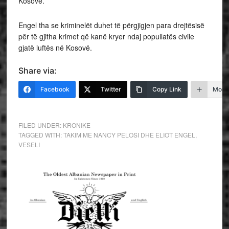
Kosovë.
Engel tha se kriminelët duhet të përgjigjen para drejtësisë
për të gjitha krimet që kanë kryer ndaj popullatës civile
gjatë luftës në Kosovë.
Share via:
Facebook
Twitter
Copy Link
More
FILED UNDER:
KRONIKE
TAGGED WITH:
TAKIM ME NANCY PELOSI DHE ELIOT ENGEL
,
VESELI