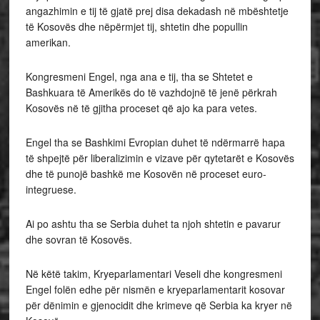
angazhimin e tij të gjatë prej disa dekadash në mbështetje
të Kosovës dhe nëpërmjet tij, shtetin dhe popullin
amerikan.
Kongresmeni Engel, nga ana e tij, tha se Shtetet e
Bashkuara të Amerikës do të vazhdojnë të jenë përkrah
Kosovës në të gjitha proceset që ajo ka para vetes.
Engel tha se Bashkimi Evropian duhet të ndërmarrë hapa
të shpejtë për liberalizimin e vizave për qytetarët e Kosovës
dhe të punojë bashkë me Kosovën në proceset euro-
integruese.
Ai po ashtu tha se Serbia duhet ta njoh shtetin e pavarur
dhe sovran të Kosovës.
Në këtë takim, Kryeparlamentari Veseli dhe kongresmeni
Engel folën edhe për nismën e kryeparlamentarit kosovar
për dënimin e gjenocidit dhe krimeve që Serbia ka kryer në