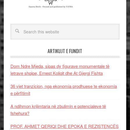
ARTIKUJT E FUNDIT
Dom Ndre Mjeda, sipas dy figurave monumentale të
letrave shqipe, Ernest Koliqit dhe At Gjergj Fishta
36 vjet tranzicion, nga ekonomia prodhuese te ekonomia
e përfitimit
A ndihmon krijimtaria në zbulimin e potencialeve të
fshehura?
PROF. AHMET QERIQI DHE EPOKA E REZISTENCЁS