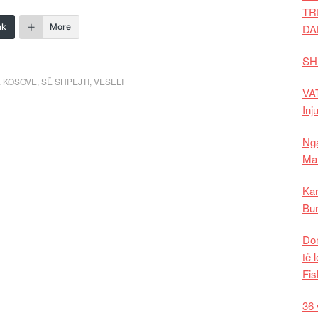
TR
nk
More
DA
SH
 KOSOVE
,
SË SHPEJTI
,
VESELI
VAT
Inj
Nga
Mal
Kar
Bur
Dom
të 
Fis
36 