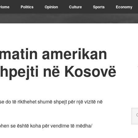
Home
Politics
Opinion
Culture
Sports
Economy
matin amerikan
hpejti në Kosovë
e do të rikthehet shumë shpejt për një vizitë në
tohen se është koha për vendime të mëdha/