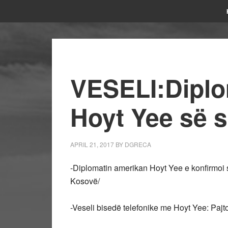
VESELI:Diplo
Hoyt Yee së s
APRIL 21, 2017
BY
DGRECA
-Diplomatin amerikan Hoyt Yee e konfirmoi s
Kosovë/
-Veseli bisedë telefonike me Hoyt Yee: Paj