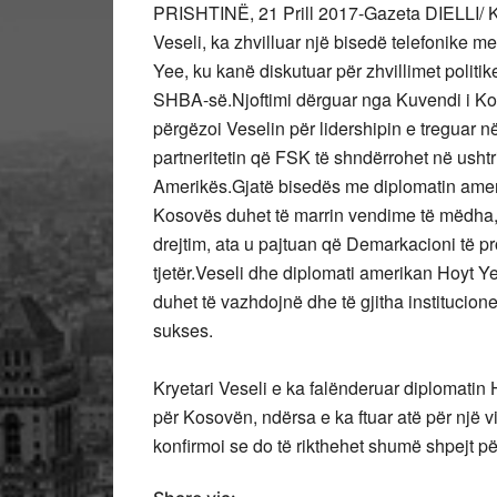
PRISHTINË, 21 Prill 2017-Gazeta DIELLI/ Kr
Veseli, ka zhvilluar një bisedë telefonike
Yee, ku kanë diskutuar për zhvillimet pol
SHBA-së.Njoftimi dërguar nga Kuvendi i Ko
përgëzoi Veselin për lidershipin e treguar 
partneritetin që FSK të shndërrohet në usht
Amerikës.Gjatë bisedës me diplomatin amerik
Kosovës duhet të marrin vendime të mëdha, 
drejtim, ata u pajtuan që Demarkacioni të 
tjetër.Veseli dhe diplomati amerikan Hoyt Ye
duhet të vazhdojnë dhe të gjitha institucion
sukses.
Kryetari Veseli e ka falënderuar diplomat
për Kosovën, ndërsa e ka ftuar atë për një 
konfirmoi se do të rikthehet shumë shpejt për