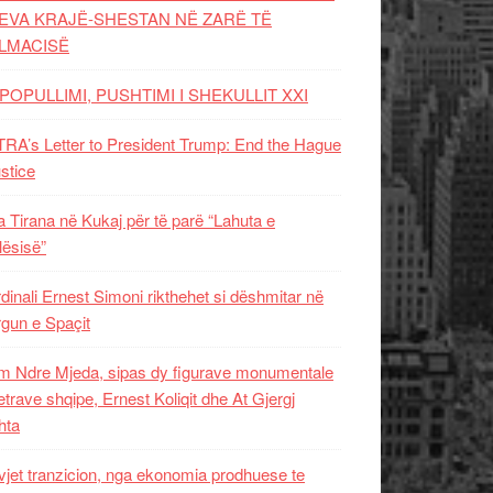
EVA KRAJË-SHESTAN NË ZARË TË
LMACISË
POPULLIMI, PUSHTIMI I SHEKULLIT XXI
RA’s Letter to President Trump: End the Hague
ustice
 Tirana në Kukaj për të parë “Lahuta e
ësisë”
dinali Ernest Simoni rikthehet si dëshmitar në
gun e Spaçit
 Ndre Mjeda, sipas dy figurave monumentale
letrave shqipe, Ernest Koliqit dhe At Gjergj
hta
vjet tranzicion, nga ekonomia prodhuese te