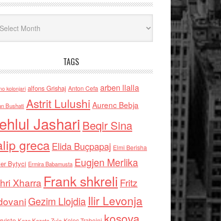
iv
TAGS
arben llalla
alfons Grishaj
Anton Cefa
no kolonjari
Astrit Lulushi
Aurenc Bebja
an Bushati
ehlul Jashari
Beqir Sina
alip greca
Elida Buçpapaj
Elmi Berisha
Eugjen Merlika
er Bytyci
Ermira Babamusta
Frank shkreli
hri Xharra
Fritz
Ilir Levonja
Gezim Llojdia
dovani
kosova
rviste
Kolec Traboini
Keze Kozeta Zylo