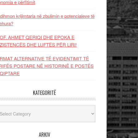
nomia e përfitimit
dihmon krijimtaria në zbulimin e potencialeve të
ehura?
OF. AHMET QERIQI DHE EPOKA E
ZISTENCЁS DHE LUFTЁS PЁR LIRI!
RMAT ALTERNATIVE TË EVIDENTIMIT TË
RIFËS POSTARE NË HISTORINË E POSTËS
QIPTARE
KATEGORITË
egoritë
ARKIV