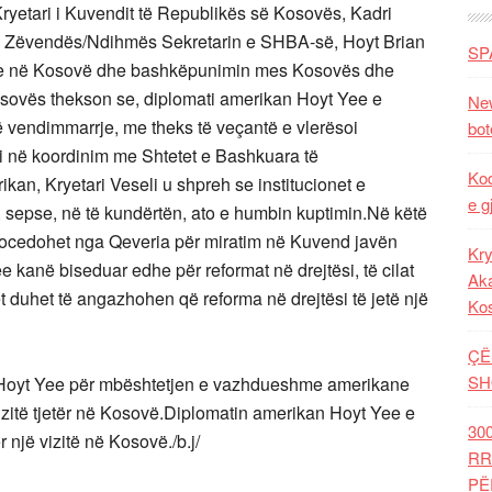
yetari i Kuvendit të Republikës së Kosovës, Kadri
 me Zëvendës/Ndihmës Sekretarin e SHBA-së, Hoyt Brian
SP
itike në Kosovë dhe bashkëpunimin mes Kosovës dhe
sovës thekson se, diplomati amerikan Hoyt Yee e
New
në vendimmarrje, me theks të veçantë e vlerësoi
bot
ri në koordinim me Shtetet e Bashkuara të
Kod
an, Kryetari Veseli u shpreh se institucionet e
e g
sepse, në të kundërtën, ato e humbin kuptimin.Në këtë
procedohet nga Qeveria për miratim në Kuvend javën
Kry
e kanë biseduar edhe për reformat në drejtësi, të cilat
Aka
et duhet të angazhohen që reforma në drejtësi të jetë një
Ko
ÇË
SH
in Hoyt Yee për mbështetjen e vazhdueshme amerikane
vizitë tjetër në Kosovë.Diplomatin amerikan Hoyt Yee e
30
 një vizitë në Kosovë./b.j/
RR
PË