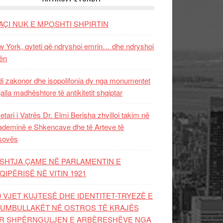
AÇI NUK E MPOSHTI SHPIRTIN
 York, qyteti që ndryshoi emrin… dhe ndryshoi
ën
i zakonor dhe isopolifonia dy nga monumentet
jalla madhështore të antikitetit shqiptar
etari i Vatrës Dr. Elmi Berisha zhvilloi takim në
deminë e Shkencave dhe të Arteve të
sovës
SHTJA ÇAME NË PARLAMENTIN E
QIPËRISË NË VITIN 1921
0 VJET KUJTESË DHE IDENTITET-TRYEZË E
UMBULLAKËT NË OSTROS TË KRAJËS
R SHPËRNGULJEN E ARBËRESHËVE NGA