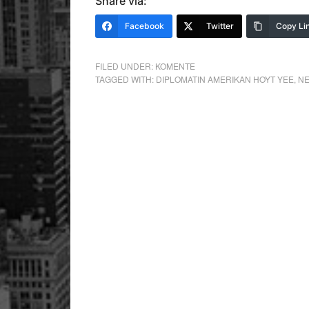
Share via:
Facebook
Twitter
Copy Li
FILED UNDER:
KOMENTE
TAGGED WITH:
DIPLOMATIN AMERIKAN HOYT YEE
,
NE