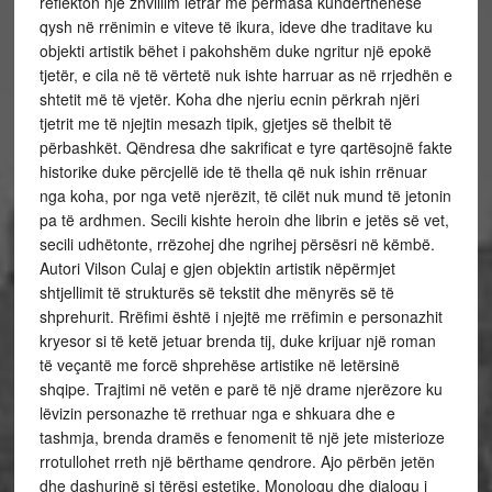
reflekton një zhvillim letrar me përmasa kundërthënëse
qysh në rrënimin e viteve të ikura, ideve dhe traditave ku
objekti artistik bëhet i pakohshëm duke ngritur një epokë
tjetër, e cila në të vërtetë nuk ishte harruar as në rrjedhën e
shtetit më të vjetër. Koha dhe njeriu ecnin përkrah njëri
tjetrit me të njejtin mesazh tipik, gjetjes së thelbit të
përbashkët. Qëndresa dhe sakrificat e tyre qartësojnë fakte
historike duke përcjellë ide të thella që nuk ishin rrënuar
nga koha, por nga vetë njerëzit, të cilët nuk mund të jetonin
pa të ardhmen. Secili kishte heroin dhe librin e jetës së vet,
secili udhëtonte, rrëzohej dhe ngrihej përsësri në këmbë.
Autori Vilson Culaj e gjen objektin artistik nëpërmjet
shtjellimit të strukturës së tekstit dhe mënyrës së të
shprehurit. Rrëfimi është i njejtë me rrëfimin e personazhit
kryesor si të ketë jetuar brenda tij, duke krijuar një roman
të veçantë me forcë shprehëse artistike në letërsinë
shqipe. Trajtimi në vetën e parë të një drame njerëzore ku
lëvizin personazhe të rrethuar nga e shkuara dhe e
tashmja, brenda dramës e fenomenit të një jete misterioze
rrotullohet rreth një bërthame qendrore. Ajo përbën jetën
dhe dashurinë si tërësi estetike. Monologu dhe dialogu i