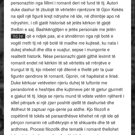
personazhin nga fillimi i romanit deri në fund të tij. Autori
duke dashur të zbulojë të vërtetën njerëzore të Gjon Kekës
na sjell një figurë krejt ndryshe në ide, në dhimbje apo në
ndryshim, i cili gjatë historisë së jetës kërkon të gjejë
thelbin e saj. Bashkëngjitjen e jetës personale me jetën
që e ndjek pas, ai e shndërron nga një botë e
`hije`
vogël rreth tij në një botë të madhe me kujtesë, ku nata i
dukej shekull dhe dita e vuajtur, sepse i mungonte e
realitetit historik. Nëse personazhi gjatë gjithë leximit të
romanit endet në kërkim të së vërtetës së rrënjëve e
trungut të tij, kjo mbetet një dilemë e thellë për ta çuar
figurën qendrore të romanit, Gjonin, në hapësirat e lirisë.
Duke kërkuar vetëveten njeriu duhej të luftonte me
perandorinë e heshtjes dhe kujtimeve për të gjetur gjurmët
e gjakut të tij. Ideja se njeriu mund të vdiste vetëm njëherë i
sillet përqark si një zjarr poshtë qiellit të dashurisë dhe
Atdheut të zaptuar nga qenie pa atdhe. Kjo filozofi e
copëtimit të tokës së paraardhësve kthehet në një ide që
përçon romanin në udhëkryqin e të shkuarës dhe të së
ardhmes. Procesi filozofik dhe tematik i romanit thellohet