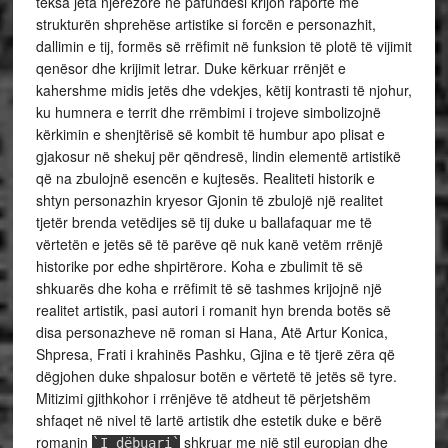
teksa jeta njerëzore në pafundësi krijon raporte me
strukturën shprehëse artistike si forcën e personazhit,
dallimin e tij, formës së rrëfimit në funksion të plotë të vijimit
qenësor dhe krijimit letrar. Duke kërkuar rrënjët e
kahershme midis jetës dhe vdekjes, këtij kontrasti të njohur,
ku humnera e territ dhe rrëmbimi i trojeve simbolizojnë
kërkimin e shenjtërisë së kombit të humbur apo plisat e
gjakosur në shekuj për qëndresë, lindin elementë artistikë
që na zbulojnë esencën e kujtesës. Realiteti historik e
shtyn personazhin kryesor Gjonin të zbulojë një realitet
tjetër brenda vetëdijes së tij duke u ballafaquar me të
vërtetën e jetës së të parëve që nuk kanë vetëm rrënjë
historike por edhe shpirtërore. Koha e zbulimit të së
shkuarës dhe koha e rrëfimit të së tashmes krijojnë një
realitet artistik, pasi autori i romanit hyn brenda botës së
disa personazheve në roman si Hana, Atë Artur Konica,
Shpresa, Frati i krahinës Pashku, Gjina e të tjerë zëra që
dëgjohen duke shpalosur botën e vërtetë të jetës së tyre.
Mitizimi gjithkohor i rrënjëve të atdheut të përjetshëm
shfaqet në nivel të lartë artistik dhe estetik duke e bërë
romanin
shkruar me një stil europian dhe
`I dëbuari`