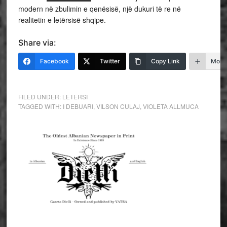
modern në zbulimin e qenësisë, një dukuri të re në
realitetin e letërsisë shqipe.
Share via:
Facebook
Twitter
Copy Link
More
FILED UNDER:
LETERSI
TAGGED WITH:
I DEBUARI
,
VILSON CULAJ
,
VIOLETA ALLMUCA