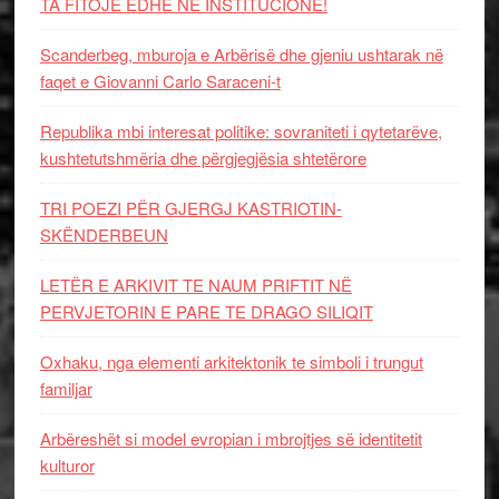
TA FITOJË EDHE NË INSTITUCIONE!
Scanderbeg, mburoja e Arbërisë dhe gjeniu ushtarak në
faqet e Giovanni Carlo Saraceni-t
Republika mbi interesat politike: sovraniteti i qytetarëve,
kushtetutshmëria dhe përgjegjësia shtetërore
TRI POEZI PËR GJERGJ KASTRIOTIN-
SKËNDERBEUN
LETËR E ARKIVIT TE NAUM PRIFTIT NË
PERVJETORIN E PARE TE DRAGO SILIQIT
Oxhaku, nga elementi arkitektonik te simboli i trungut
familjar
Arbëreshët si model evropian i mbrojtjes së identitetit
kulturor