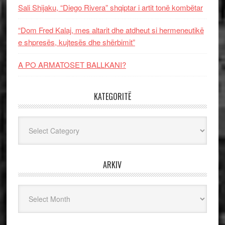
Sali Shijaku, “Diego Rivera” shqiptar i artit tonë kombëtar
“Dom Fred Kalaj, mes altarit dhe atdheut si hermeneutikë
e shpresës, kujtesës dhe shërbimit”
A PO ARMATOSET BALLKANI?
KATEGORITË
Kategoritë
ARKIV
Arkiv