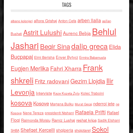
TAGS
arben llalla
alfons Grishaj
Anton Cefa
asllan
albano kolonjari
Behlul
Astrit Lulushi
Aurenc Bebja
Bushati
Jashari
dalip greca
Beqir Sina
Elida
Buçpapaj
Enver Bytyci
Elmi Berisha
Ermira Babamusta
Frank
Eugjen Merlika
Fahri Xharra
shkreli
Ilir
Gezim Llojdia
Fritz radovani
Levonja
Interviste
Kolec Traboini
Keze Kozeta Zylo
kosova
Kosove
nderroi jete
Marjana Bulku
ne
Murat Gecaj
Rafaela Prifti
Rafael
Nene Tereza
Kosove
presidenti Nishani
Floqi
Raimonda Moisiu
Ramiz Lushaj
reshat kripa
Sadik Elshani
Sokol
Shefqet Kercelli
shqiperia
shqiptaret
SHBA