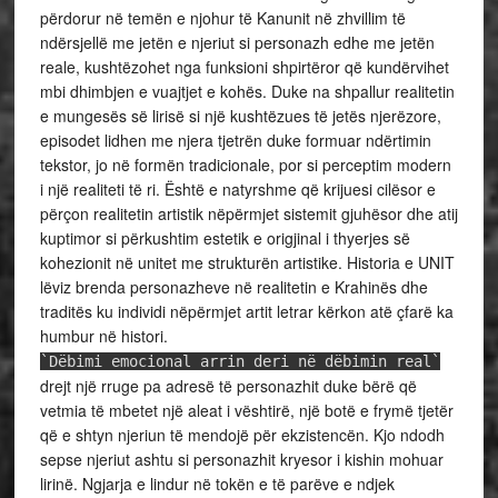
përdorur në temën e njohur të Kanunit në zhvillim të
ndërsjellë me jetën e njeriut si personazh edhe me jetën
reale, kushtëzohet nga funksioni shpirtëror që kundërvihet
mbi dhimbjen e vuajtjet e kohës. Duke na shpallur realitetin
e mungesës së lirisë si një kushtëzues të jetës njerëzore,
episodet lidhen me njera tjetrën duke formuar ndërtimin
tekstor, jo në formën tradicionale, por si perceptim modern
i një realiteti të ri. Është e natyrshme që krijuesi cilësor e
përçon realitetin artistik nëpërmjet sistemit gjuhësor dhe atij
kuptimor si përkushtim estetik e origjinal i thyerjes së
kohezionit në unitet me strukturën artistike. Historia e UNIT
lëviz brenda personazheve në realitetin e Krahinës dhe
traditës ku individi nëpërmjet artit letrar kërkon atë çfarë ka
humbur në histori.
`Dëbimi emocional arrin deri në dëbimin real`
drejt një rruge pa adresë të personazhit duke bërë që
vetmia të mbetet një aleat i vështirë, një botë e frymë tjetër
që e shtyn njeriun të mendojë për ekzistencën. Kjo ndodh
sepse njeriut ashtu si personazhit kryesor i kishin mohuar
lirinë. Ngjarja e lindur në tokën e të parëve e ndjek