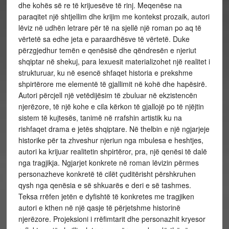
dhe kohës së re të krijuesëve të rinj. Meqenëse na
paraqitet një shtjellim dhe krijim me kontekst prozaik, autori
lëviz në udhën letrare për të na sjellë një roman po aq të
vërtetë sa edhe jeta e paraardhësve të vërtetë. Duke
përzgjedhur temën e qenësisë dhe qëndresën e njeriut
shqiptar në shekuj, para lexuesit materializohet një realitet i
strukturuar, ku në esencë shfaqet historia e prekshme
shpirtërore me elementë të gjallimit në kohë dhe hapësirë.
Autori përcjell një vetëdijësim të zbuluar në ekzistencën
njerëzore, të një kohe e cila kërkon të gjallojë po të njëjtin
sistem të kujtesës, tanimë në rrafshin artistik ku na
rishfaqet drama e jetës shqiptare. Në thelbin e një ngjarjeje
historike për ta zhveshur njeriun nga mbulesa e heshtjes,
autori ka krijuar realitetin shpirtëror, pra, një qenësi të dalë
nga tragjikja. Ngjarjet konkrete në roman lëvizin përmes
personazheve konkretë të cilët çuditërisht përshkruhen
qysh nga qenësia e së shkuarës e deri e së tashmes.
Teksa rrëfen jetën e dyfishtë të konkretes me tragjiken
autori e kthen në një qasje të përjetshme historinë
njerëzore. Projeksioni i rrëfimtarit dhe personazhit kryesor