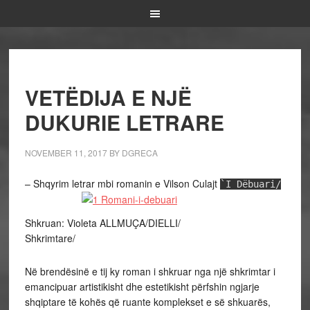
VETËDIJA E NJË
DUKURIE LETRARE
NOVEMBER 11, 2017
BY
DGRECA
– Shqyrim letrar mbi romanin e Vilson Culajt
`I Dëbuari/
Shkruan: Violeta ALLMUÇA/DIELLI/
Shkrimtare/
Në brendësinë e tij ky roman i shkruar nga një shkrimtar i
emancipuar artistikisht dhe estetikisht përfshin ngjarje
shqiptare të kohës që ruante komplekset e së shkuarës,