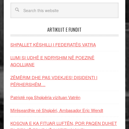
ARTIKUJT E FUNDIT
SHPALLET KËSHILLI I FEDERATËS VATRA
LUMI SI UDHË E NDRYSHIM NË POEZINË
AGOLLIANE
ZËMËRIM DHE PAS VDEKJES! DISIDENTI I
PËRHERSHËM…
Patriotë nga Shqipëria vizituan Vatrën
Mirëseardhje në Shqipëri, Ambasador Eric Wendt
KOSOVA E KA FITUAR LUFTËN, POR PAQEN DUHET