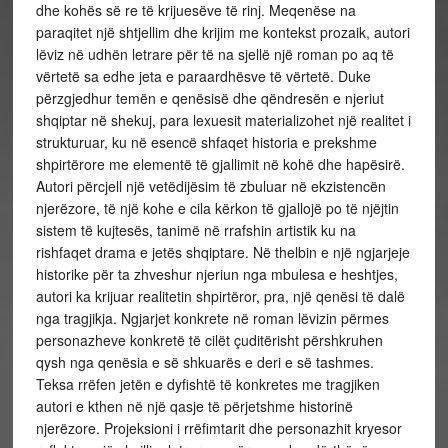
dhe kohës së re të krijuesëve të rinj. Meqenëse na
paraqitet një shtjellim dhe krijim me kontekst prozaik, autori
lëviz në udhën letrare për të na sjellë një roman po aq të
vërtetë sa edhe jeta e paraardhësve të vërtetë. Duke
përzgjedhur temën e qenësisë dhe qëndresën e njeriut
shqiptar në shekuj, para lexuesit materializohet një realitet i
strukturuar, ku në esencë shfaqet historia e prekshme
shpirtërore me elementë të gjallimit në kohë dhe hapësirë.
Autori përcjell një vetëdijësim të zbuluar në ekzistencën
njerëzore, të një kohe e cila kërkon të gjallojë po të njëjtin
sistem të kujtesës, tanimë në rrafshin artistik ku na
rishfaqet drama e jetës shqiptare. Në thelbin e një ngjarjeje
historike për ta zhveshur njeriun nga mbulesa e heshtjes,
autori ka krijuar realitetin shpirtëror, pra, një qenësi të dalë
nga tragjikja. Ngjarjet konkrete në roman lëvizin përmes
personazheve konkretë të cilët çuditërisht përshkruhen
qysh nga qenësia e së shkuarës e deri e së tashmes.
Teksa rrëfen jetën e dyfishtë të konkretes me tragjiken
autori e kthen në një qasje të përjetshme historinë
njerëzore. Projeksioni i rrëfimtarit dhe personazhit kryesor