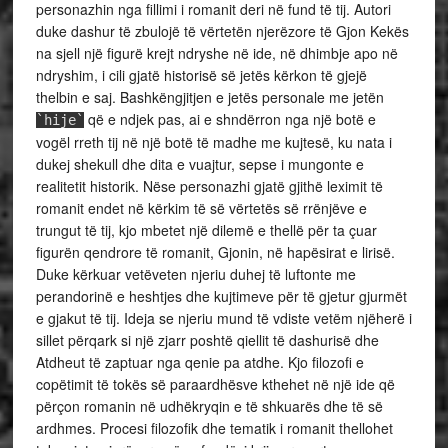
personazhin nga fillimi i romanit deri në fund të tij. Autori
duke dashur të zbulojë të vërtetën njerëzore të Gjon Kekës
na sjell një figurë krejt ndryshe në ide, në dhimbje apo në
ndryshim, i cili gjatë historisë së jetës kërkon të gjejë
thelbin e saj. Bashkëngjitjen e jetës personale me jetën
që e ndjek pas, ai e shndërron nga një botë e
`hije`
vogël rreth tij në një botë të madhe me kujtesë, ku nata i
dukej shekull dhe dita e vuajtur, sepse i mungonte e
realitetit historik. Nëse personazhi gjatë gjithë leximit të
romanit endet në kërkim të së vërtetës së rrënjëve e
trungut të tij, kjo mbetet një dilemë e thellë për ta çuar
figurën qendrore të romanit, Gjonin, në hapësirat e lirisë.
Duke kërkuar vetëveten njeriu duhej të luftonte me
perandorinë e heshtjes dhe kujtimeve për të gjetur gjurmët
e gjakut të tij. Ideja se njeriu mund të vdiste vetëm njëherë i
sillet përqark si një zjarr poshtë qiellit të dashurisë dhe
Atdheut të zaptuar nga qenie pa atdhe. Kjo filozofi e
copëtimit të tokës së paraardhësve kthehet në një ide që
përçon romanin në udhëkryqin e të shkuarës dhe të së
ardhmes. Procesi filozofik dhe tematik i romanit thellohet