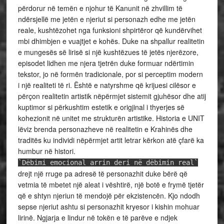
përdorur në temën e njohur të Kanunit në zhvillim të
ndërsjellë me jetën e njeriut si personazh edhe me jetën
reale, kushtëzohet nga funksioni shpirtëror që kundërvihet
mbi dhimbjen e vuajtjet e kohës. Duke na shpallur realitetin
e mungesës së lirisë si një kushtëzues të jetës njerëzore,
episodet lidhen me njera tjetrën duke formuar ndërtimin
tekstor, jo në formën tradicionale, por si perceptim modern
i një realiteti të ri. Është e natyrshme që krijuesi cilësor e
përçon realitetin artistik nëpërmjet sistemit gjuhësor dhe atij
kuptimor si përkushtim estetik e origjinal i thyerjes së
kohezionit në unitet me strukturën artistike. Historia e UNIT
lëviz brenda personazheve në realitetin e Krahinës dhe
traditës ku individi nëpërmjet artit letrar kërkon atë çfarë ka
humbur në histori.
`Dëbimi emocional arrin deri në dëbimin real`
drejt një rruge pa adresë të personazhit duke bërë që
vetmia të mbetet një aleat i vështirë, një botë e frymë tjetër
që e shtyn njeriun të mendojë për ekzistencën. Kjo ndodh
sepse njeriut ashtu si personazhit kryesor i kishin mohuar
lirinë. Ngjarja e lindur në tokën e të parëve e ndjek