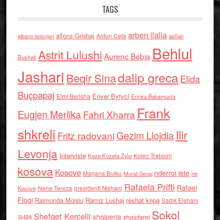
TAGS
arben llalla
alfons Grishaj
Anton Cefa
asllan
albano kolonjari
Behlul
Astrit Lulushi
Aurenc Bebja
Bushati
Jashari
dalip greca
Beqir Sina
Elida
Buçpapaj
Enver Bytyci
Elmi Berisha
Ermira Babamusta
Frank
Eugjen Merlika
Fahri Xharra
shkreli
Ilir
Gezim Llojdia
Fritz radovani
Levonja
Interviste
Kolec Traboini
Keze Kozeta Zylo
kosova
Kosove
nderroi jete
Marjana Bulku
ne
Murat Gecaj
Rafaela Prifti
Rafael
Nene Tereza
Kosove
presidenti Nishani
Floqi
Raimonda Moisiu
Ramiz Lushaj
reshat kripa
Sadik Elshani
Sokol
Shefqet Kercelli
shqiperia
shqiptaret
SHBA