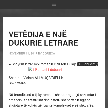
VETËDIJA E NJË
DUKURIE LETRARE
NOVEMBER 11, 2017
BY
DGRECA
– Shqyrim letrar mbi romanin e Vilson Culajt
`I Dëbuari/
Shkruan: Violeta ALLMUÇA/DIELLI/
Shkrimtare/
Në brendësinë e tij ky roman i shkruar nga një shkrimtar i
emancipuar artistikisht dhe estetikisht përfshin ngjarje
shqiptare të kohës që ruante komplekset e së shkuarës,