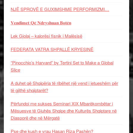
NJË SPROVË E GUXIMSHME PERFORMIZMI…
𝐕𝐞𝐧𝐝𝐢𝐦𝐞𝐭 𝐐𝐞̈ 𝐍𝐝𝐫𝐲𝐬𝐡𝐮𝐚𝐧 𝐁𝐨𝐭𝐞̈𝐧
Lek Gjolaj – kalorësi fisnik i Malësisë
FEDERATA VATRA SHPALLË KRYESINË
“Pinocchio’s Harvard” by Tertini Set to Make a Global
Slice
A duhet që Shqipëria të ribëhet një vend i jetueshëm për
të gjithë shqiptarët?
Përfundoi me sukses Seminari XIX Mbarëkombëtar i
Mësuesve të Gjuhës Shqipe dhe Kulturës Shqiptare në
Diasporë dhe në Mërgatë
Pse dhe kush e vrau Hasan Riza Pashën?