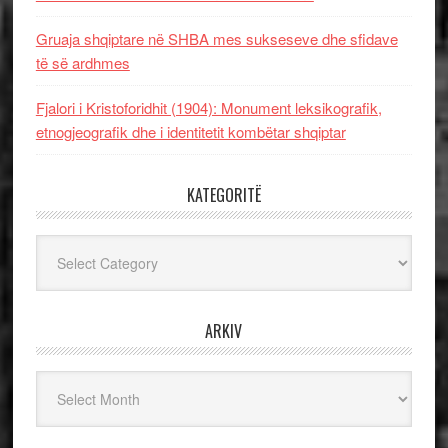
Gruaja shqiptare në SHBA mes sukseseve dhe sfidave
të së ardhmes
Fjalori i Kristoforidhit (1904): Monument leksikografik,
etnogjeografik dhe i identitetit kombëtar shqiptar
KATEGORITË
Kategoritë
ARKIV
Arkiv