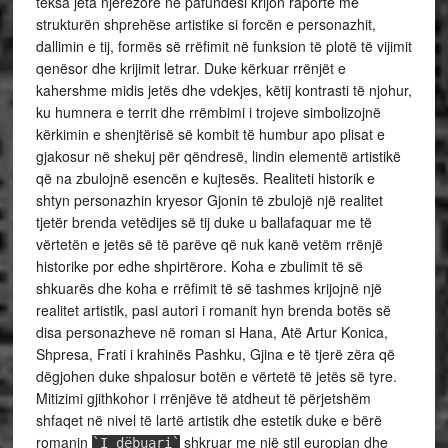
teksa jeta njerëzore në pafundësi krijon raporte me
strukturën shprehëse artistike si forcën e personazhit,
dallimin e tij, formës së rrëfimit në funksion të plotë të vijimit
qenësor dhe krijimit letrar. Duke kërkuar rrënjët e
kahershme midis jetës dhe vdekjes, këtij kontrasti të njohur,
ku humnera e territ dhe rrëmbimi i trojeve simbolizojnë
kërkimin e shenjtërisë së kombit të humbur apo plisat e
gjakosur në shekuj për qëndresë, lindin elementë artistikë
që na zbulojnë esencën e kujtesës. Realiteti historik e
shtyn personazhin kryesor Gjonin të zbulojë një realitet
tjetër brenda vetëdijes së tij duke u ballafaquar me të
vërtetën e jetës së të parëve që nuk kanë vetëm rrënjë
historike por edhe shpirtërore. Koha e zbulimit të së
shkuarës dhe koha e rrëfimit të së tashmes krijojnë një
realitet artistik, pasi autori i romanit hyn brenda botës së
disa personazheve në roman si Hana, Atë Artur Konica,
Shpresa, Frati i krahinës Pashku, Gjina e të tjerë zëra që
dëgjohen duke shpalosur botën e vërtetë të jetës së tyre.
Mitizimi gjithkohor i rrënjëve të atdheut të përjetshëm
shfaqet në nivel të lartë artistik dhe estetik duke e bërë
romanin
shkruar me një stil europian dhe
`I dëbuari`