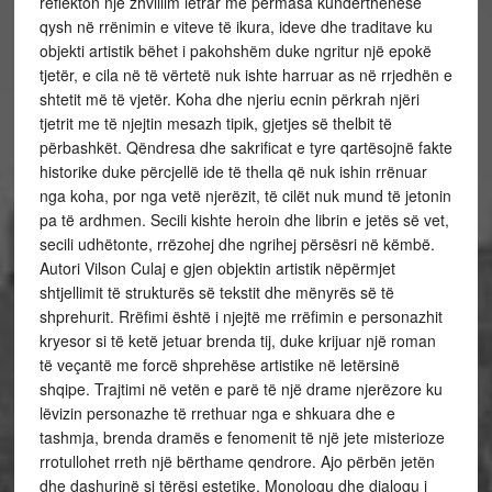
reflekton një zhvillim letrar me përmasa kundërthënëse
qysh në rrënimin e viteve të ikura, ideve dhe traditave ku
objekti artistik bëhet i pakohshëm duke ngritur një epokë
tjetër, e cila në të vërtetë nuk ishte harruar as në rrjedhën e
shtetit më të vjetër. Koha dhe njeriu ecnin përkrah njëri
tjetrit me të njejtin mesazh tipik, gjetjes së thelbit të
përbashkët. Qëndresa dhe sakrificat e tyre qartësojnë fakte
historike duke përcjellë ide të thella që nuk ishin rrënuar
nga koha, por nga vetë njerëzit, të cilët nuk mund të jetonin
pa të ardhmen. Secili kishte heroin dhe librin e jetës së vet,
secili udhëtonte, rrëzohej dhe ngrihej përsësri në këmbë.
Autori Vilson Culaj e gjen objektin artistik nëpërmjet
shtjellimit të strukturës së tekstit dhe mënyrës së të
shprehurit. Rrëfimi është i njejtë me rrëfimin e personazhit
kryesor si të ketë jetuar brenda tij, duke krijuar një roman
të veçantë me forcë shprehëse artistike në letërsinë
shqipe. Trajtimi në vetën e parë të një drame njerëzore ku
lëvizin personazhe të rrethuar nga e shkuara dhe e
tashmja, brenda dramës e fenomenit të një jete misterioze
rrotullohet rreth një bërthame qendrore. Ajo përbën jetën
dhe dashurinë si tërësi estetike. Monologu dhe dialogu i