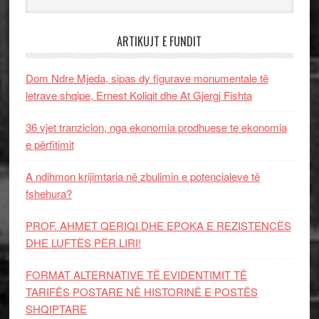
ARTIKUJT E FUNDIT
Dom Ndre Mjeda, sipas dy figurave monumentale të
letrave shqipe, Ernest Koliqit dhe At Gjergj Fishta
36 vjet tranzicion, nga ekonomia prodhuese te ekonomia
e përfitimit
A ndihmon krijimtaria në zbulimin e potencialeve të
fshehura?
PROF. AHMET QERIQI DHE EPOKA E REZISTENCЁS
DHE LUFTЁS PЁR LIRI!
FORMAT ALTERNATIVE TË EVIDENTIMIT TË
TARIFËS POSTARE NË HISTORINË E POSTËS
SHQIPTARE