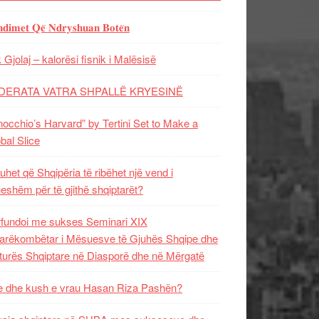
𝐝𝐢𝐦𝐞𝐭 𝐐𝐞̈ 𝐍𝐝𝐫𝐲𝐬𝐡𝐮𝐚𝐧 𝐁𝐨𝐭𝐞̈𝐧
 Gjolaj – kalorësi fisnik i Malësisë
DERATA VATRA SHPALLË KRYESINË
nocchio’s Harvard” by Tertini Set to Make a
bal Slice
uhet që Shqipëria të ribëhet një vend i
ueshëm për të gjithë shqiptarët?
fundoi me sukses Seminari XIX
rëkombëtar i Mësuesve të Gjuhës Shqipe dhe
turës Shqiptare në Diasporë dhe në Mërgatë
 dhe kush e vrau Hasan Riza Pashën?