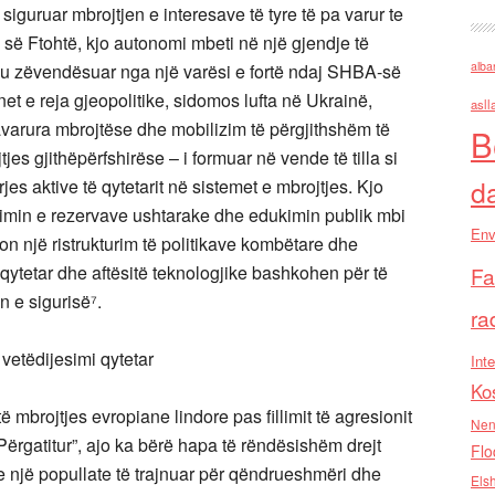
iguruar mbrojtjen e interesave të tyre të pa varur te
 së Ftohtë, kjo autonomi mbeti në një gjendje të
alba
u zëvendësuar nga një varësi e fortë ndaj SHBA-së
et e reja gjeopolitike, sidomos lufta në Ukrainë,
asll
varura mbrojtëse dhe mobilizim të përgjithshëm të
B
jes gjithëpërfshirëse – i formuar në vende të tilla si
d
jes aktive të qytetarit në sistemet e mbrojtjes. Kjo
lizimin e rezervave ushtarake dhe edukimin publik mbi
Env
kon një ristrukturim të politikave kombëtare dhe
t qytetar dhe aftësitë teknologjike bashkohen për të
Fa
n e sigurisë⁷.
ra
vetëdijesimi qytetar
Inte
Ko
ë mbrojtjes evropiane lindore pas fillimit të agresionit
Nen
ërgatitur”, ajo ka bërë hapa të rëndësishëm drejt
Flo
e një popullate të trajnuar për qëndrueshmëri dhe
Els