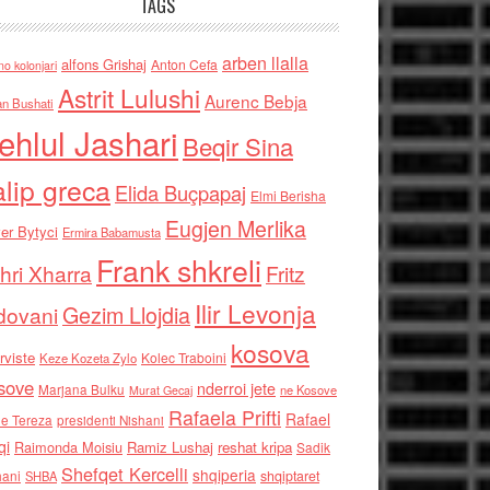
TAGS
arben llalla
alfons Grishaj
Anton Cefa
no kolonjari
Astrit Lulushi
Aurenc Bebja
an Bushati
ehlul Jashari
Beqir Sina
alip greca
Elida Buçpapaj
Elmi Berisha
Eugjen Merlika
er Bytyci
Ermira Babamusta
Frank shkreli
hri Xharra
Fritz
Ilir Levonja
Gezim Llojdia
dovani
kosova
rviste
Kolec Traboini
Keze Kozeta Zylo
sove
nderroi jete
Marjana Bulku
ne Kosove
Murat Gecaj
Rafaela Prifti
Rafael
e Tereza
presidenti Nishani
qi
Raimonda Moisiu
Ramiz Lushaj
reshat kripa
Sadik
Shefqet Kercelli
shqiperia
hani
shqiptaret
SHBA