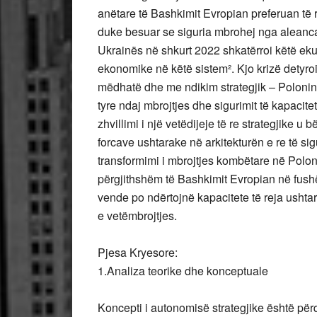
anëtare të Bashkimit Evropian preferuan të r
duke besuar se siguria mbrohej nga aleanca 
Ukrainës në shkurt 2022 shkatërroi këtë eku
ekonomike në këtë sistem². Kjo krizë detyro
mëdhatë dhe me ndikim strategjik – Poloninë
tyre ndaj mbrojtjes dhe sigurimit të kapaci
zhvillimi i një vetëdijeje të re strategjike u 
forcave ushtarake në arkitekturën e re të si
transformimi i mbrojtjes kombëtare në Polon
përgjithshëm të Bashkimit Evropian në fushën
vende po ndërtojnë kapacitete të reja ushta
e vetëmbrojtjes.
Pjesa Kryesore:
1.Analiza teorike dhe konceptuale
Koncepti i autonomisë strategjike është përq