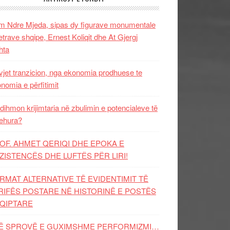
 Ndre Mjeda, sipas dy figurave monumentale
letrave shqipe, Ernest Koliqit dhe At Gjergj
hta
vjet tranzicion, nga ekonomia prodhuese te
nomia e përfitimit
dihmon krijimtaria në zbulimin e potencialeve të
ehura?
OF. AHMET QERIQI DHE EPOKA E
ZISTENCЁS DHE LUFTЁS PЁR LIRI!
RMAT ALTERNATIVE TË EVIDENTIMIT TË
RIFËS POSTARE NË HISTORINË E POSTËS
QIPTARE
Ë SPROVË E GUXIMSHME PERFORMIZMI…