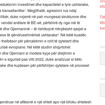
Gr
eduktonin investimet dhe kapacitetet e tyre ushtarake,
sfi
transatlantike¹. Megjithatë, agresioni rus ndaj
ilibër, duke nxjerrë në pah mungesat strukturore dhe
Fja
lek
i vendet anëtare të BE-së, përfshirë dy nga më të
kom
 dhe Gjermaninë – të rishikojnë rrënjësisht qasjet e
teteve të qëndrueshmërisë ushtarake³. Në këtë kuadër,
bë thelbësor për përcaktimin e rolit të qytetarit dhe
gurisë evropiane. Në këtë studim shqyrtohet
i dhe Gjermani si modele kyçe për drejtimin e
Kat
 e sigurisë pas vitit 2022, duke analizuar si këto
rake dhe kujdesen për përfshirjen qytetare në proceset
Ark
endruar në aftësinë e një shteti apo një blloku shtetesh