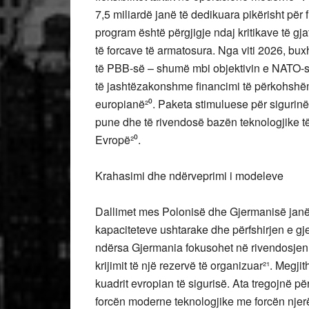
7,5 miliardë janë të dedikuara pikërisht për 
program është përgjigje ndaj kritikave të gj
të forcave të armatosura. Nga viti 2026, bux
të PBB-së – shumë mbi objektivin e NATO-s
të jashtëzakonshme financimi të përkohshë
europianë²⁰. Paketa stimuluese për sigurinë 
pune dhe të rivendosë bazën teknologjike t
Evropë²⁰.
Krahasimi dhe ndërveprimi i modeleve
Dallimet mes Polonisë dhe Gjermanisë janë t
kapaciteteve ushtarake dhe përfshirjen e gj
ndërsa Gjermania fokusohet në rivendosjen 
krijimit të një rezervë të organizuar²¹. Megj
kuadrit evropian të sigurisë. Ata tregojnë pë
forcën moderne teknologjike me forcën njerë