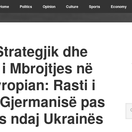
Home
Politics
Opinion
Culture
Sports
Economy
Strategjik dhe
i Mbrojtjes në
opian: Rasti i
 Gjermanisë pas
s ndaj Ukrainës