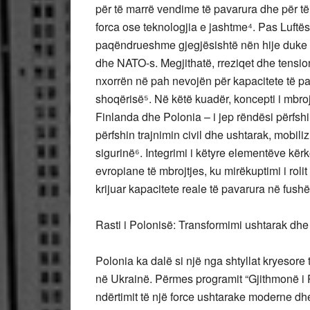
për të marrë vendime të pavarura dhe për të s
forca ose teknologjia e jashtme⁴. Pas Luftës
paqëndrueshme gjegjësishtë nën hije duke 
dhe NATO-s. Megjithatë, rreziqet dhe tension
nxorrën në pah nevojën për kapacitete të pa
shoqërisë⁵. Në këtë kuadër, koncepti i mbrojt
Finlanda dhe Polonia – i jep rëndësi përfshir
përfshin trajnimin civil dhe ushtarak, mobi
sigurinë⁶. Integrimi i këtyre elementëve kër
evropiane të mbrojtjes, ku mirëkuptimi i roli
krijuar kapacitete reale të pavarura në fushë
Rasti i Polonisë: Transformimi ushtarak dhe 
Polonia ka dalë si një nga shtyllat kryesore t
në Ukrainë. Përmes programit “Gjithmonë i P
ndërtimit të një force ushtarake moderne dh