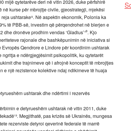
0 mijë qytetarëve deri në vitin 2026, duke përfshirë
So
 në kurse për mbrojtje civile, gjeostrategji, mjekësi
ë reja ushtarake⁹. Në aspektin ekonomik, Polonia ka
3.9% të PBB-së, investim që përqendrohet në blerjen e
K2 dhe dronëve prodhim vendas ‘Gladius’¹⁰. Kjo
rtneriteteve rajonale dhe bashkëpunimin në iniciativa si
 të Evropës Qendrore e Lindore për koordinim ushtarak
gritja e ndërgjegjësimit psikopolitik, ku qytetarët
ukimit dhe trajnimeve që i afrojnë konceptit të mbrojtjes
in e një rezistence kolektive ndaj ndikimeve të huaja
detyrueshëm ushtarak dhe ndërtimi i rezervës
ërbimin e detyrueshëm ushtarak në vitin 2011, duke
ë dekadë¹³. Megjithatë, pas krizës së Ukrainës, mungesa
tete rezerviste detyroi qeverinë federale të marrë