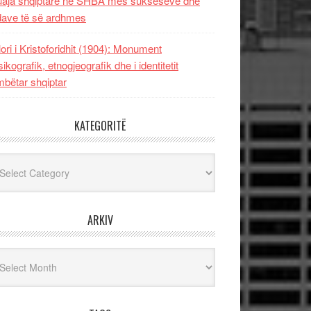
uaja shqiptare në SHBA mes sukseseve dhe
dave të së ardhmes
lori i Kristoforidhit (1904): Monument
sikografik, etnogjeografik dhe i identitetit
bëtar shqiptar
KATEGORITË
egoritë
ARKIV
iv