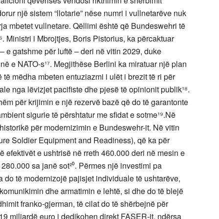
koalicioni qeverisës vendosi rikthimin e shërbimit
orur një sistem “llotarie” nëse numri i vullnetarëve nuk
rja mbetet vullnetare. Qëllimi është që Bundeswehri të
⁶. Ministri i Mbrojtjes, Boris Pistorius, ka përcaktuar
– e gatshme për luftë – deri në vitin 2029, duke
inë e NATO-s¹⁷. Megjithëse Berlini ka miratuar një plan
ë të mëdha mbeten entuziazmi i ulët i brezit të ri për
e nga lëvizjet pacifiste dhe pjesë të opinionit publik¹⁸.
hëm për krijimin e një rezervë bazë që do të garantonte
 ambient sigurie të përshtatur me sfidat e sotme¹⁹.Në
istorikë për modernizimin e Bundeswehr-it. Në vitin
ture Soldier Equipment and Readiness), që ka për
së efektivët e ushtrisë në rreth 460.000 deri në mesin e
80.000 sa janë sot²⁰. Përmes një investimi pa
 do të modernizojë pajisjet individuale të ushtarëve,
, komunikimin dhe armatimin e lehtë, si dhe do të blejë
himit franko-gjerman, të cilat do të shërbejnë për
. 19 miliardë euro i dedikohen direkt FASER-it, ndërsa