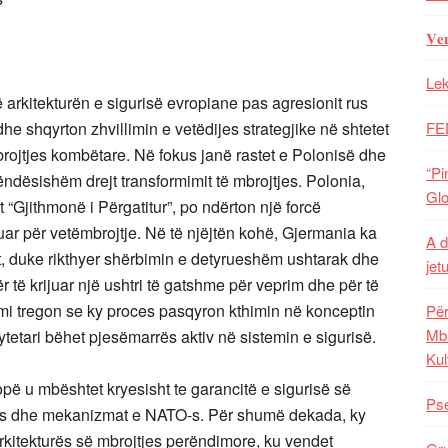
𝐕𝐞
Lek
arkitekturën e sigurisë evropiane pas agresionit rus
e shqyrton zhvillimin e vetëdijes strategjike në shtetet
FE
brojtjes kombëtare. Në fokus janë rastet e Polonisë dhe
“Pi
ëndësishëm drejt transformimit të mbrojtjes. Polonia,
Glo
Gjithmonë i Përgatitur”, po ndërton një forcë
uar për vetëmbrojtje. Në të njëjtën kohë, Gjermania ka
A d
it, duke rikthyer shërbimin e detyrueshëm ushtarak dhe
jet
të krijuar një ushtri të gatshme për veprim dhe për të
imi tregon se ky proces pasqyron kthimin në konceptin
Për
Mba
ytetari bëhet pjesëmarrës aktiv në sistemin e sigurisë.
Kul
pë u mbështet kryesisht te garancitë e sigurisë së
Pse
kës dhe mekanizmat e NATO-s. Për shumë dekada, ky
arkitekturës së mbrojtjes perëndimore, ku vendet