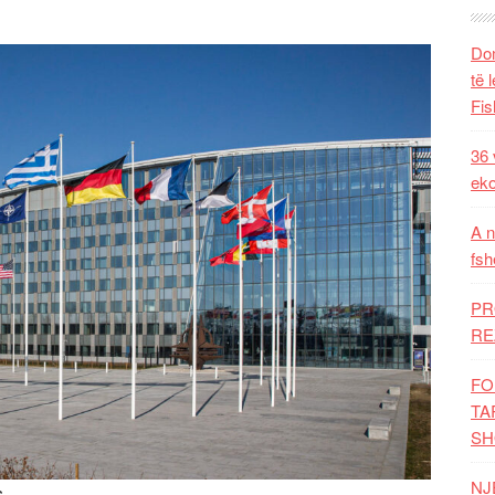
Dom
të 
Fis
36 
eko
A n
fsh
PR
RE
FO
TA
SH
NJ
s