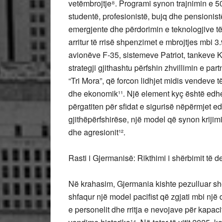
vetëmbrojtje⁸. Programi synon trajnimin e 50
studentë, profesionistë, bujq dhe pensionistë
emergjente dhe përdorimin e teknologjive t
arritur të rrisë shpenzimet e mbrojtjes mbi 
avionëve F-35, sistemeve Patriot, tankeve 
strategji gjithashtu përfshin zhvillimin e pa
“Tri Mora”, që forcon lidhjet midis vendeve
dhe ekonomik¹¹. Një element kyç është edhe n
përgatiten për sfidat e sigurisë nëpërmjet ed
gjithëpërfshirëse, një model që synon krijim
dhe agresionit¹².
Rasti i Gjermanisë: Rikthimi i shërbimit të 
Në krahasim, Gjermania kishte pezulluar sh
shfaqur një model pacifist që zgjati mbi nj
e personelit dhe rritja e nevojave për kapaci