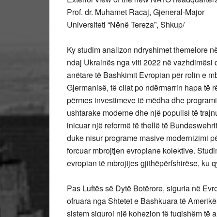
Prof. dr. Muhamet Racaj, Gjeneral-Major
Universiteti “Nënë Tereza”, Shkup/
Ky studim analizon ndryshimet themelore në 
ndaj Ukrainës nga viti 2022 në vazhdimësi dh
anëtare të Bashkimit Evropian për rolin e m
Gjermanisë, të cilat po ndërmarrin hapa të r
përmes investimeve të mëdha dhe programit “
ushtarake moderne dhe një popullsi të trajn
inicuar një reformë të thellë të Bundeswehr
duke nisur programe masive modernizimi për 
forcuar mbrojtjen evropiane kolektive. Stud
evropian të mbrojtjes gjithëpërfshirëse, ku q
Pas Luftës së Dytë Botërore, siguria në Evro
ofruara nga Shtetet e Bashkuara të Ameri
sistem siguroi një kohezion të fuqishëm të 