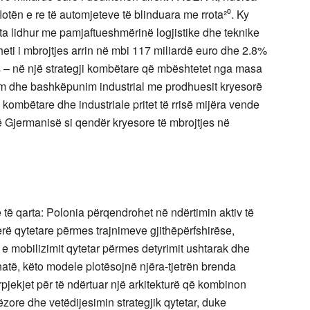
flotën e re të automjeteve të blinduara me rrota²⁰. Ky
ata lidhur me pamjaftueshmërinë logjistike dhe teknike
heti i mbrojtjes arrin në mbi 117 miliardë euro dhe 2.8%
 – në një strategji kombëtare që mbështetet nga masa
m dhe bashkëpunim industrial me prodhuesit kryesorë
kombëtare dhe industriale pritet të rrisë mijëra vende
ë Gjermanisë si qendër kryesore të mbrojtjes në
ë qarta: Polonia përqendrohet në ndërtimin aktiv të
erë qytetare përmes trajnimeve gjithëpërfshirëse,
e mobilizimit qytetar përmes detyrimit ushtarak dhe
ithatë, këto modele plotësojnë njëra-tjetrën brenda
rpjekjet për të ndërtuar një arkitekturë që kombinon
zore dhe vetëdijesimin strategjik qytetar, duke