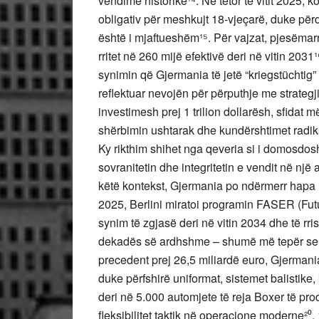
vendime historike¹⁴. Në tetor të vitit 2025, 
obligativ për meshkujt 18-vjeçarë, duke përd
është i mjaftueshëm¹⁵. Për vajzat, pjesëmar
rritet në 260 mijë efektivë deri në vitin 2031¹
synimin që Gjermania të jetë “kriegstüchtig” 
reflektuar nevojën për përputhje me strategj
investimesh prej 1 trilion dollarësh, sfidat m
shërbimin ushtarak dhe kundërshtimet radikal
Ky rikthim shihet nga qeveria si i domosdos
sovranitetin dhe integritetin e vendit në një
këtë kontekst, Gjermania po ndërmerr hapa h
2025, Berlini miratoi programin FASER (Fu
synim të zgjasë deri në vitin 2034 dhe të rri
dekadës së ardhshme – shumë më tepër se 2
precedent prej 26,5 miliardë euro, Gjermania
duke përfshirë uniformat, sistemet balistike
deri në 5.000 automjete të reja Boxer të prod
fleksibilitet taktik në operacione moderne²⁰