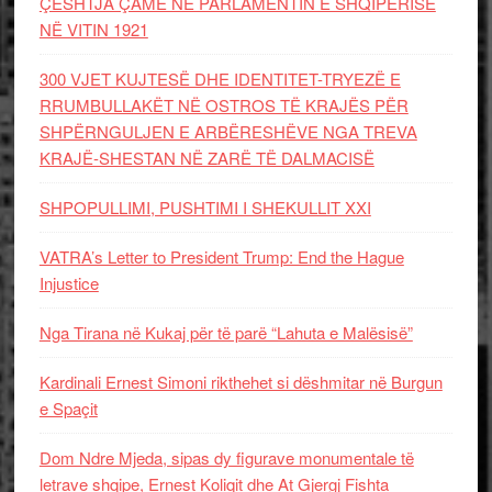
ÇËSHTJA ÇAME NË PARLAMENTIN E SHQIPËRISË
NË VITIN 1921
300 VJET KUJTESË DHE IDENTITET-TRYEZË E
RRUMBULLAKËT NË OSTROS TË KRAJËS PËR
SHPËRNGULJEN E ARBËRESHËVE NGA TREVA
KRAJË-SHESTAN NË ZARË TË DALMACISË
SHPOPULLIMI, PUSHTIMI I SHEKULLIT XXI
VATRA’s Letter to President Trump: End the Hague
Injustice
Nga Tirana në Kukaj për të parë “Lahuta e Malësisë”
Kardinali Ernest Simoni rikthehet si dëshmitar në Burgun
e Spaçit
Dom Ndre Mjeda, sipas dy figurave monumentale të
letrave shqipe, Ernest Koliqit dhe At Gjergj Fishta