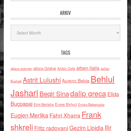
ARKIV
Arkiv
TAGS
arben llalla
alfons Grishaj
Anton Cefa
asllan
albano kolonjari
Behlul
Astrit Lulushi
Aurenc Bebja
Bushati
Jashari
dalip greca
Beqir Sina
Elida
Buçpapaj
Enver Bytyci
Elmi Berisha
Ermira Babamusta
Frank
Eugjen Merlika
Fahri Xharra
shkreli
Ilir
Gezim Llojdia
Fritz radovani