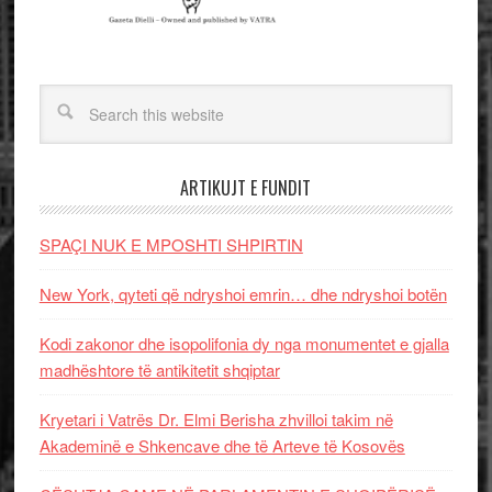
ARTIKUJT E FUNDIT
SPAÇI NUK E MPOSHTI SHPIRTIN
New York, qyteti që ndryshoi emrin… dhe ndryshoi botën
Kodi zakonor dhe isopolifonia dy nga monumentet e gjalla
madhështore të antikitetit shqiptar
Kryetari i Vatrës Dr. Elmi Berisha zhvilloi takim në
Akademinë e Shkencave dhe të Arteve të Kosovës