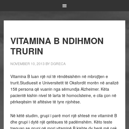
VITAMINA B NDIHMON
TRURIN
NOVEMBER 10, 2013
BY
DGRECA
Vitamina B luan një rol të rëndësishëm në mbrojtjen e
trurit.Studiuesit e Universitetit të Oksfordit morën në analizë
158 persona që vuanin nga sëmundja Alzheimer. Këta
pacientë kishin nivel të larta të homocIsteine, e cila çon në
përkeqësim të aftësive të tyre njohëse.
Në këtë studim, grupi i parë mori një shtesë me vitaminë B
dhe grupi i dytë një qetësues të padëmshëm. Këto teste
treguan se grupi që mori vitaminë B kishte dy herë më pak