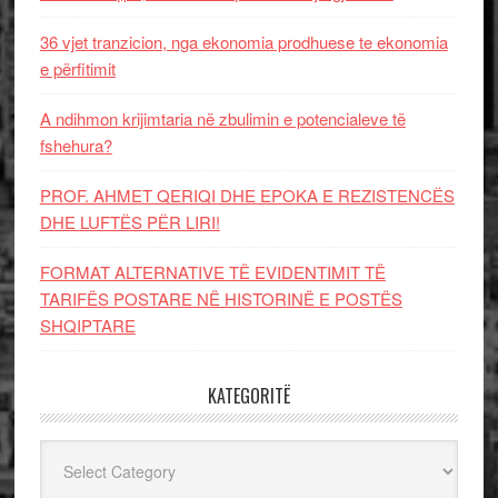
36 vjet tranzicion, nga ekonomia prodhuese te ekonomia
e përfitimit
A ndihmon krijimtaria në zbulimin e potencialeve të
fshehura?
PROF. AHMET QERIQI DHE EPOKA E REZISTENCЁS
DHE LUFTЁS PЁR LIRI!
FORMAT ALTERNATIVE TË EVIDENTIMIT TË
TARIFËS POSTARE NË HISTORINË E POSTËS
SHQIPTARE
KATEGORITË
Kategoritë