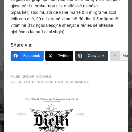
gjasa për t’u prekur nga ulja e aftësisë njohëse.
Sipas këtij studimi, ata që kanë marrë 0.8 miligramë acid
folik çdo ditë, 20 miligramë vitaminë B6 dhe 0.5 miligramë
vitaminë B12 ngadalësojnë shenjat e rënies së aftësisë
njohëse.o.k/noa(Lajmi shqip)
Share via:
Facebook
Twitter
Copy Link
More
FILED UNDER:
SOCIALE
TAGGED WITH:
NDIHMON TRURIN
,
VITAMINA B