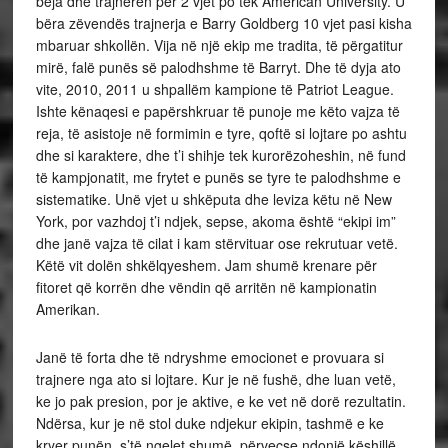
bëja dhe trajneren për 2 vjet po tek American University. U
bëra zëvendës trajnerja e Barry Goldberg 10 vjet pasi kisha
mbaruar shkollën. Vija në një ekip me tradita, të përgatitur
mirë, falë punës së palodhshme të Barryt. Dhe të dyja ato
vite, 2010, 2011 u shpallëm kampione të Patriot League.
Ishte kënaqesi e papërshkruar të punoje me këto vajza të
reja, të asistoje në formimin e tyre, qoftë si lojtare po ashtu
dhe si karaktere, dhe t’i shihje tek kurorëzoheshin, në fund
të kampjonatit, me frytet e punës se tyre te palodhshme e
sistematike. Unë vjet u shkëputa dhe leviza këtu në New
York, por vazhdoj t’i ndjek, sepse, akoma është “ekipi im”
dhe janë vajza të cilat i kam stërvituar ose rekrutuar vetë.
Këtë vit dolën shkëlqyeshem. Jam shumë krenare për
fitoret që korrën dhe vëndin që arritën në kampionatin
Amerikan.
Janë të forta dhe të ndryshme emocionet e provuara si
trajnere nga ato si lojtare. Kur je në fushë, dhe luan vetë,
ke jo pak presion, por je aktive, e ke vet në dorë rezultatin.
Ndërsa, kur je në stol duke ndjekur ekipin, tashmë e ke
kryer punën, s’të ngelet shumë, përveçse ndonjë këshillë