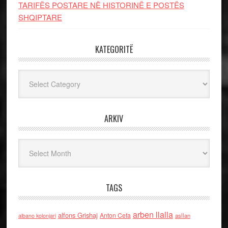
TARIFËS POSTARE NË HISTORINË E POSTËS
SHQIPTARE
KATEGORITË
Kategoritë
ARKIV
Arkiv
TAGS
arben llalla
alfons Grishaj
Anton Cefa
asllan
albano kolonjari