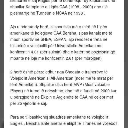
skuadrën e saj Eagles për të udhëhequr dy kapionate dhe
shpallur Kampione e Ligës CAA (1998 , 2000) dhe një
pjesmarrje në Turneun e NCAA në 1998 .
Ajo u nderua dy herë, si sportistja më e mirë në Ligën
amerikane të kolegjeve CAA Berisha, sipas kanalit më të
madh sportiv në SHBA, ESPAN, ajo renditet e treta në
historinë e volejbollit për Universitetin Amerikan me
konficentin 4.01 (për sulmin) dhe e katërt në pozicionin që
mbante në lojë me konficentin 2.61 (për mbrojtjen)
2 herë është përzgjedhur nga Shoqata e trajnerëve të
Volejbollit Amerikan si All-American (ndër më te mirat për
tërë Amerikën). Shpallur disa herë MVP (Most valuable
Player) në turne të ndryshme, dhe më e fundit në 2009 kur
u përzgjodhë në Ekipin e Argjendtë të CAA në celebrimet
për 25 vjetorin e saj.
Para se t’i bashkohej skuadrës amerikane të volejbollit
Eagles , Berisha ishte anëtar e ekipit të Tiranës në voljeboll