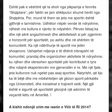
Eshtë pak e vështirë që ta shoh nga pikpamja e femrës
“Shqiptare”, për faktin se jam shkëputur shumë herët nga
Shqipëria. Por, mund të them se jeta me sportin është
gjithnjë e larmishme. Udhëton nëpër vende të ndryshme,
njihesh me kultura e njerëz te ndyshëm. Përvec kësaj ka
dhe një sërë angazhimesh dhe aktivitetesh si për zgjerimin
e horizontit për sportistët, po ashtu dhe në shërbim të
komunitetit. Ka një ndërthurje të sportit me jetën
shoqerore. Ushqehet ndjenja e të dhënit mbrapsht në
komunitet, prandaj dhe organizohen aktivitete të ndryshme,
ku njihen dhe vlersohen sportistët për kontributet e tyre
dhe ndajnë eksperiencën me gjeneratën e re. Me një fjale,
jeta kulturore nuk ngelet pas asaj sportive. Natyrisht, që kjo
ka të bëjë dhe me mbështetjen që gëzon sporti përkatës
nga Universiteti, dhe iniciativat e trajnerit vetë. Një gjë
është e sigurtë që sportistët gëzojnë një admirim të
veçantë këtu në Amerikë. !
A kishit ndonjë urim me rastin e Vitit të Ri 2014?