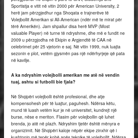
Sportistja e vitit në vitin 2000 për American University, 2
herë jam përzgjedhur nga Shoqata e trajnerëve të
Volejbollit Amerikan si All-American (ndër më te mirat për
tërë Amerikën). Jam shpallur disa herë MVP (Most
valuable Player) në turne të ndryshme, dhe më e fundit ne
2009 u përzgjodha në Ekipin e Argjendtë të CAA në
celebrimet për 25 vjetorin e saj. Në vitin 1999, nuk luajta
sezonin e plot, vetëm gjysmën pas një ndërhyrjeje që pata
në kavilje.
A ka ndryshim volejbolli amerikan me atë në vendin
tuaj, ashtu si futbolli bie fjala?
Në Shqipëri volejbolli është profesional, dhe atje
kompensohesh për të luajtur, paguhesh. Ndërsa këtu,
mund të luash vetëm kur je në universitet, kundrejt një
burse, nëse e meriton. Flasim për volejbollin që luhet
brenda, jo atë në plazh. Ndryshim tjetër është mënyra e
organizimit. Në Shqipëri kaloje nëpër ekipe zinxhir që i
kushtonin më tepër kohë anës teknike të volejbollit. Ndërsa