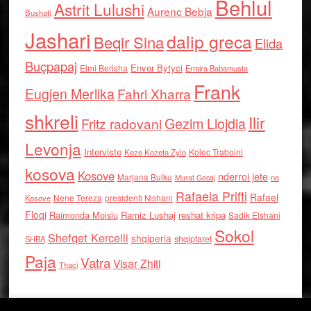
Behlul
Astrit Lulushi
Aurenc Bebja
Bushati
Jashari
dalip greca
Beqir Sina
Elida
Buçpapaj
Enver Bytyci
Elmi Berisha
Ermira Babamusta
Frank
Eugjen Merlika
Fahri Xharra
shkreli
Ilir
Gezim Llojdia
Fritz radovani
Levonja
Interviste
Kolec Traboini
Keze Kozeta Zylo
kosova
Kosove
nderroi jete
Marjana Bulku
ne
Murat Gecaj
Rafaela Prifti
Rafael
Nene Tereza
Kosove
presidenti Nishani
Floqi
Raimonda Moisiu
Ramiz Lushaj
reshat kripa
Sadik Elshani
Sokol
Shefqet Kercelli
shqiperia
shqiptaret
SHBA
Paja
Vatra
Visar Zhiti
Thaci