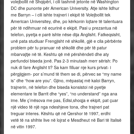
volejbollit në Shqipëri, i cili tashmë jetonte në Washington
DC dhe punonte për American University. Atje ishte lidhur
me Barryn – i cili ishte trajneri i ekipit të Volejbollit tek
American Universitey, dhe, po kërkonin lojtare të talentuara
për të ndihmuar në ecurinë e ekipit. Pasi u prezantua në
telefon, pyetja e parë ishte nëse dija Anglisht. Fatkeqsisht,
unë pata studiuar Frengjisht në shkollë, gjë e cila përbënte
problem për tu pranuar në shkollë dhe për të patur
mbarvajtje në të. Keshtu që më përshëndeti dhe aty
perfundoi biseda jonë. Pas 2-3 minutash merr sërish: Po
nuk di fare Anglisht ti? Sa kam filluar nje kurs privat- i
përgjigjem- por s’mund të them se di, përvec se “my name
is” dhe “how are you”. Gjino, mëpastaj më kaloi Barryn,
trajnerin, në telefon dhe biseda konsistoi në pyetje
elementare te Barrit dhe “yes”, “no understand” nga ana
ime. Me ç’mësova me pas, Edisi,shoqja e ekipit, pat çuar
një video të një nga ndeshjeve tona, dhe trajneri pat
treguar interes. Kështu që në Qershor të 1997, erdhi
vetë të na shihte live në lojrat e Mesdheut në Bari të Italisë
në vitin 1997.