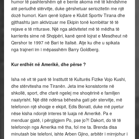
humor të pashtershëm që e bente akoma më të këndshme
atë periudhë stërvitje, duke gërshetuar seriozitetin me një
dozë humori. Kam qenë lojtare e Klubit Sportiv Tirana dhe
gjithashtu jam aktivizuar me Ekipin tonë kombëtar të të
rejave e të rriturave. Një nga aktivitetet më të mëdha të
karrierës sime në Shqipëri, kanë qenë lojrat e Mesdheut në
Qershor te 1997 në Bari te Italisë. Atje ku dhe u spikata
nga trajneri im i mëpasshëm Barry Goldberg.
Kur erdhët në Amerikë, dhe përse ?
Isha në vit të parë të Institutit të Kulturës Fizike Vojo Kushi,
dhe stërvitesha me Tiranën. Jeta ime konsistonte në
shkollë, sport, dhe cfarë ngelej me shoqërinë e familjen
naatyrisht. Një ditë ndërsa bëhesha gati për stervitje, më
telefonon një shoqje e ekipit, Edis Bonati, duke më pyetur
nëse kisha ndonjë interes të luaja në Amerikë. Pa e
menduar gjatë, i përgjigjem Po, pse jo?! Dakort, do të të
telefonojn nga Amerika më tha, fol me ta. Brenda disa
minutash bie telefoni, ishte Arben Gjino, arbitër i mirnjohur i