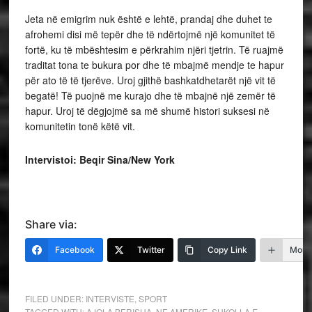
Jeta në emigrim nuk është e lehtë, prandaj dhe duhet te
afrohemi disi më tepër dhe të ndërtojmë një komunitet të
fortë, ku të mbështesim e përkrahim njëri tjetrin. Të ruajmë
traditat tona te bukura por dhe të mbajmë mendje te hapur
për ato të të tjerëve. Uroj gjithë bashkatdhetarët një vit të
begatë! Të puojnë me kurajo dhe të mbajnë një zemër të
hapur. Uroj të dëgjojmë sa më shumë histori suksesi në
komunitetin tonë këtë vit.
Intervistoi: Beqir Sina/New York
Share via:
Facebook
Twitter
Copy Link
More
FILED UNDER:
INTERVISTE
,
SPORT
TAGGED WITH:
AJOLA BERISHA
,
NE AMERIKE
,
SHKOLLA E