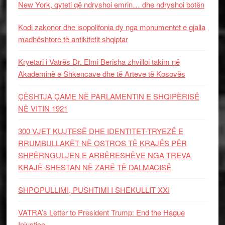
New York, qyteti që ndryshoi emrin… dhe ndryshoi botën
Kodi zakonor dhe isopolifonia dy nga monumentet e gjalla
madhështore të antikitetit shqiptar
Kryetari i Vatrës Dr. Elmi Berisha zhvilloi takim në
Akademinë e Shkencave dhe të Arteve të Kosovës
ÇËSHTJA ÇAME NË PARLAMENTIN E SHQIPËRISË
NË VITIN 1921
300 VJET KUJTESË DHE IDENTITET-TRYEZË E
RRUMBULLAKËT NË OSTROS TË KRAJËS PËR
SHPËRNGULJEN E ARBËRESHËVE NGA TREVA
KRAJË-SHESTAN NË ZARË TË DALMACISË
SHPOPULLIMI, PUSHTIMI I SHEKULLIT XXI
VATRA’s Letter to President Trump: End the Hague
Injustice