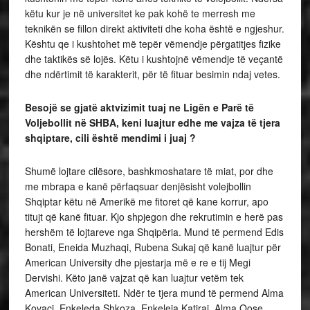
këtu kur je në universitet ke pak kohë te merresh me
teknikën se fillon direkt aktiviteti dhe koha është e ngjeshur.
Kështu qe i kushtohet më tepër vëmendje përgatitjes fizike
dhe taktikës së lojës. Këtu i kushtojnë vëmendje të veçantë
dhe ndërtimit të karakterit, për të fituar besimin ndaj vetes.
Besojë se gjatë aktvizimit tuaj ne Ligën e Parë të
Voljebollit në SHBA, keni luajtur edhe me vajza të tjera
shqiptare, cili është mendimi i juaj ?
Shumë lojtare cilësore, bashkmoshatare të miat, por dhe
me mbrapa e kanë përfaqsuar denjësisht volejbollin
Shqiptar këtu në Amerikë me fitoret që kane korrur, apo
titujt që kanë fituar. Kjo shpjegon dhe rekrutimin e herë pas
hershëm të lojtareve nga Shqipëria. Mund të permend Edis
Bonati, Eneida Muzhaqi, Rubena Sukaj që kanë luajtur për
American University dhe pjestarja më e re e tij Megi
Dervishi. Këto janë vajzat që kan luajtur vetëm tek
American Universiteti. Ndër te tjera mund të permend Alma
Kovaci, Enkeleda Shkoza, Enkeleja Katiraj, Alma Qose,