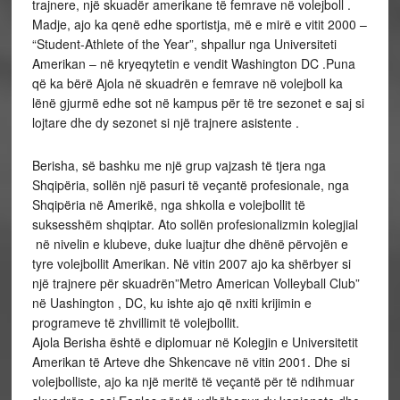
trajnere, një skuadër amerikane të femrave në volejboll .
Madje, ajo ka qenë edhe sportistja, më e mirë e vitit 2000 –
“Student-Athlete of the Year”, shpallur nga Universiteti
Amerikan – në kryeqytetin e vendit Washington DC .Puna
që ka bërë Ajola në skuadrën e femrave në volejboll ka
lënë gjurmë edhe sot në kampus për të tre sezonet e saj si
lojtare dhe dy sezonet si një trajnere asistente .
Berisha, së bashku me një grup vajzash të tjera nga
Shqipëria, sollën një pasuri të veçantë profesionale, nga
Shqipëria në Amerikë, nga shkolla e volejbollit të
suksesshëm shqiptar. Ato sollën profesionalizmin kolegjial
në nivelin e klubeve, duke luajtur dhe dhënë përvojën e
tyre volejbollit Amerikan. Në vitin 2007 ajo ka shërbyer si
një trajnere për skuadrën”Metro American Volleyball Club”
në Uashington , DC, ku ishte ajo që nxiti krijimin e
programeve të zhvillimit të volejbollit.
Ajola Berisha është e diplomuar në Kolegjin e Universitetit
Amerikan të Arteve dhe Shkencave në vitin 2001. Dhe si
volejbolliste, ajo ka një meritë të veçantë për të ndihmuar