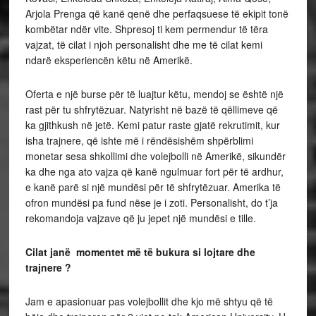
Arjola Prenga që kanë qenë dhe perfaqsuese të ekipit tonë
kombëtar ndër vite. Shpresoj ti kem permendur të tëra
vajzat, të cilat i njoh personalisht dhe me të cilat kemi
ndarë eksperiencën këtu në Amerikë.
Oferta e një burse për të luajtur këtu, mendoj se është një
rast për tu shfrytëzuar. Natyrisht në bazë të qëllimeve që
ka gjithkush në jetë. Kemi patur raste gjatë rekrutimit, kur
isha trajnere, që ishte më i rëndësishëm shpërblimi
monetar sesa shkollimi dhe volejbolli në Amerikë, sikundër
ka dhe nga ato vajza që kanë ngulmuar fort për të ardhur,
e kanë parë si një mundësi për të shfrytëzuar. Amerika të
ofron mundësi pa fund nëse je i zoti. Personalisht, do t’ja
rekomandoja vajzave që ju jepet një mundësi e tille.
Cilat janë momentet më të bukura si lojtare dhe
trajnere ?
Jam e apasionuar pas volejbollit dhe kjo më shtyu që të