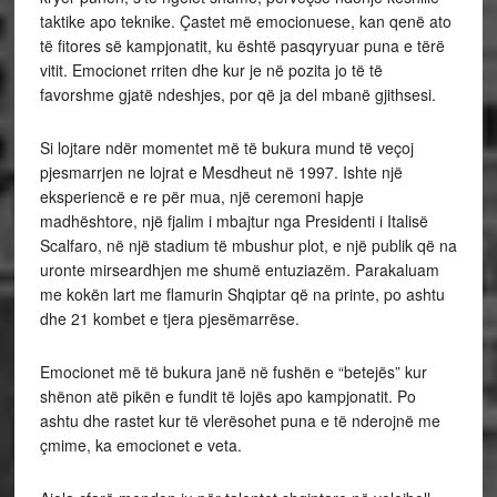
taktike apo teknike. Çastet më emocionuese, kan qenë ato
të fitores së kampjonatit, ku është pasqyryuar puna e tërë
vitit. Emocionet rriten dhe kur je në pozita jo të të
favorshme gjatë ndeshjes, por që ja del mbanë gjithsesi.
Si lojtare ndër momentet më të bukura mund të veçoj
pjesmarrjen ne lojrat e Mesdheut në 1997. Ishte një
eksperiencë e re për mua, një ceremoni hapje
madhështore, një fjalim i mbajtur nga Presidenti i Italisë
Scalfaro, në një stadium të mbushur plot, e një publik që na
uronte mirseardhjen me shumë entuziazëm. Parakaluam
me kokën lart me flamurin Shqiptar që na printe, po ashtu
dhe 21 kombet e tjera pjesëmarrëse.
Emocionet më të bukura janë në fushën e “betejës” kur
shënon atë pikën e fundit të lojës apo kampjonatit. Po
ashtu dhe rastet kur të vlerësohet puna e të nderojnë me
çmime, ka emocionet e veta.