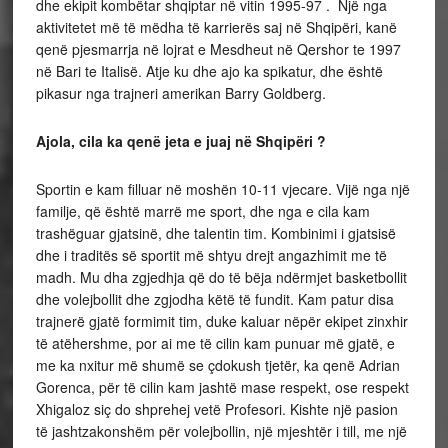
dhe ekipit kombëtar shqiptar në vitin 1995-97 . Një nga
aktivitetet më të mëdha të karrierës saj në Shqipëri, kanë
qenë pjesmarrja në lojrat e Mesdheut në Qershor te 1997
në Bari te Italisë. Atje ku dhe ajo ka spikatur, dhe është
pikasur nga trajneri amerikan Barry Goldberg.
Ajola, cila ka qenë jeta e juaj në Shqipëri ?
Sportin e kam filluar në moshën 10-11 vjecare. Vijë nga një
familje, që është marrë me sport, dhe nga e cila kam
trashëguar gjatsinë, dhe talentin tim. Kombinimi i gjatsisë
dhe i traditës së sportit më shtyu drejt angazhimit me të
madh. Mu dha zgjedhja që do të bëja ndërmjet basketbollit
dhe volejbollit dhe zgjodha këtë të fundit. Kam patur disa
trajnerë gjatë formimit tim, duke kaluar nëpër ekipet zinxhir
të atëhershme, por ai me të cilin kam punuar më gjatë, e
me ka nxitur më shumë se çdokush tjetër, ka qenë Adrian
Gorenca, për të cilin kam jashtë mase respekt, ose respekt
Xhigaloz siç do shprehej vetë Profesori. Kishte një pasion
të jashtzakonshëm për volejbollin, një mjeshtër i till, me një