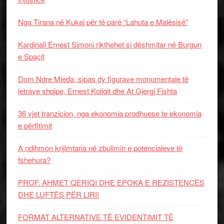
Nga Tirana në Kukaj për të parë “Lahuta e Malësisë”
Kardinali Ernest Simoni rikthehet si dëshmitar në Burgun
e Spaçit
Dom Ndre Mjeda, sipas dy figurave monumentale të
letrave shqipe, Ernest Koliqit dhe At Gjergj Fishta
36 vjet tranzicion, nga ekonomia prodhuese te ekonomia
e përfitimit
A ndihmon krijimtaria në zbulimin e potencialeve të
fshehura?
PROF. AHMET QERIQI DHE EPOKA E REZISTENCЁS
DHE LUFTЁS PЁR LIRI!
FORMAT ALTERNATIVE TË EVIDENTIMIT TË