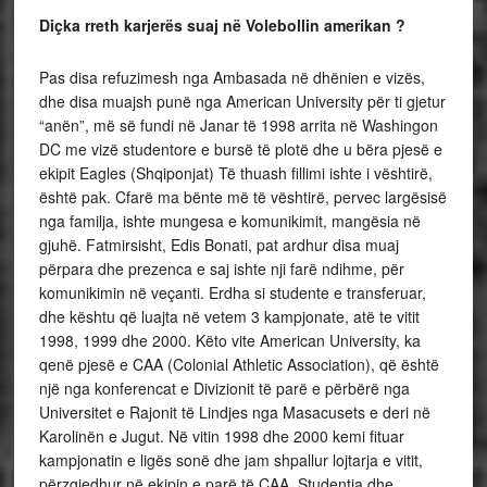
Diçka rreth karjerës suaj në Volebollin amerikan ?
Pas disa refuzimesh nga Ambasada në dhënien e vizës,
dhe disa muajsh punë nga American University për ti gjetur
“anën”, më së fundi në Janar të 1998 arrita në Washingon
DC me vizë studentore e bursë të plotë dhe u bëra pjesë e
ekipit Eagles (Shqiponjat) Të thuash fillimi ishte i vështirë,
është pak. Cfarë ma bënte më të vështirë, pervec largësisë
nga familja, ishte mungesa e komunikimit, mangësia në
gjuhë. Fatmirsisht, Edis Bonati, pat ardhur disa muaj
përpara dhe prezenca e saj ishte nji farë ndihme, për
komunikimin në veçanti. Erdha si studente e transferuar,
dhe kështu që luajta në vetem 3 kampjonate, atë te vitit
1998, 1999 dhe 2000. Këto vite American University, ka
qenë pjesë e CAA (Colonial Athletic Association), që është
një nga konferencat e Divizionit të parë e përbërë nga
Universitet e Rajonit të Lindjes nga Masacusets e deri në
Karolinën e Jugut. Në vitin 1998 dhe 2000 kemi fituar
kampjonatin e ligës sonë dhe jam shpallur lojtarja e vitit,
përzgjedhur në ekipin e parë të CAA, Studentja dhe