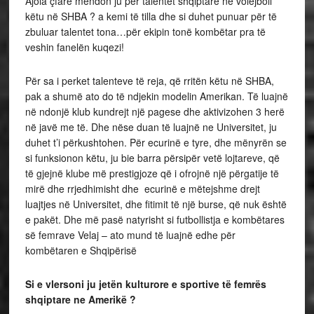
Ajola çfarë mendon ju për talentet shqiptare në volejboll
këtu në SHBA ? a kemi të tilla dhe si duhet punuar për të
zbuluar talentet tona…për ekipin tonë kombëtar pra të
veshin fanelën kuqezi!
Për sa i perket talenteve të reja, që rritën këtu në SHBA,
pak a shumë ato do të ndjekin modelin Amerikan. Të luajnë
në ndonjë klub kundrejt një pagese dhe aktivizohen 3 herë
në javë me të. Dhe nëse duan të luajnë ne Universitet, ju
duhet t’i përkushtohen. Për ecurinë e tyre, dhe mënyrën se
si funksionon këtu, ju bie barra përsipër vetë lojtareve, që
të gjejnë klube më prestigjoze që i ofrojnë një përgatije të
mirë dhe rrjedhimisht dhe ecurinë e mëtejshme drejt
luajtjes në Universitet, dhe fitimit të një burse, që nuk është
e pakët. Dhe më pasë natyrisht si futbollistja e kombëtares
së femrave Velaj – ato mund të luajnë edhe për
kombëtaren e Shqipërisë
Si e vlersoni ju jetën kulturore e sportive të femrës
shqiptare ne Amerikë ?