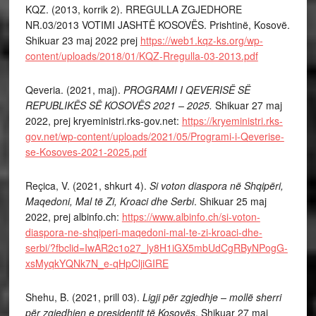
KQZ. (2013, korrik 2). RREGULLA ZGJEDHORE
NR.03/2013 VOTIMI JASHTË KOSOVËS. Prishtinë, Kosovë.
Shikuar 23 maj 2022 prej
https://web1.kqz-ks.org/wp-
content/uploads/2018/01/KQZ-Rregulla-03-2013.pdf
Qeveria. (2021, maj).
PROGRAMI I QEVERISË SË
REPUBLIKËS SË KOSOVËS 2021 – 2025.
Shikuar 27 maj
2022, prej kryeministri.rks-gov.net:
https://kryeministri.rks-
gov.net/wp-content/uploads/2021/05/Programi-i-Qeverise-
se-Kosoves-2021-2025.pdf
Reçica, V. (2021, shkurt 4).
Si voton diaspora në Shqipëri,
Maqedoni, Mal të Zi, Kroaci dhe Serbi
. Shikuar 25 maj
2022, prej albinfo.ch:
https://www.albinfo.ch/si-voton-
diaspora-ne-shqiperi-maqedoni-mal-te-zi-kroaci-dhe-
serbi/?fbclid=IwAR2c1o27_ly8H1iGX5mbUdCgRByNPogG-
xsMyqkYQNk7N_e-qHpCljiGIRE
Shehu, B. (2021, prill 03).
Ligji për zgjedhje – mollë sherri
për zgjedhjen e presidentit të Kosovës
. Shikuar 27 maj