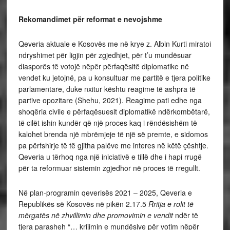
Rekomandimet për reformat e nevojshme
Qeveria aktuale e Kosovës me në krye z. Albin Kurti miratoi
ndryshimet për ligjin për zgjedhjet, për t’u mundësuar
diasporës të votojë nëpër përfaqësitë diplomatike në
vendet ku jetojnë, pa u konsultuar me partitë e tjera politike
parlamentare, duke nxitur kështu reagime të ashpra të
partive opozitare (Shehu, 2021). Reagime pati edhe nga
shoqëria civile e përfaqësuesit diplomatikë ndërkombëtarë,
të cilët ishin kundër që një proces kaq i rëndësishëm të
kalohet brenda një mbrëmjeje të një së premte, e sidomos
pa përfshirje të të gjitha palëve me interes në këtë çështje.
Qeveria u tërhoq nga një iniciativë e tillë dhe i hapi rrugë
për ta reformuar sistemin zgjedhor në proces të rregullt.
Në plan-programin qeverisës 2021 – 2025, Qeveria e
Republikës së Kosovës në pikën 2.17.5
Rritja e rolit të
mërgatës në zhvillimin dhe promovimin e vendit
ndër të
tjera parasheh “… krijimin e mundësive për votim nëpër