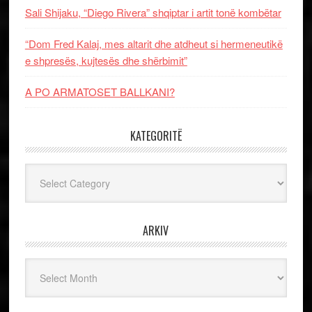
Sali Shijaku, “Diego Rivera” shqiptar i artit tonë kombëtar
“Dom Fred Kalaj, mes altarit dhe atdheut si hermeneutikë
e shpresës, kujtesës dhe shërbimit”
A PO ARMATOSET BALLKANI?
KATEGORITË
Kategoritë
ARKIV
Arkiv