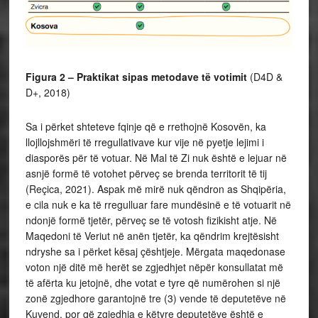
Figura 2 – Praktikat sipas metodave të votimit
(D4D &
D+, 2018)
Sa i përket shteteve fqinje që e rrethojnë Kosovën, ka
llojllojshmëri të rregullativave kur vije në pyetje lejimi i
diasporës për të votuar. Në Mal të Zi nuk është e lejuar në
asnjë formë të votohet përveç se brenda territorit të tij
(Reçica, 2021). Aspak më mirë nuk qëndron as Shqipëria,
e cila nuk e ka të rregulluar fare mundësinë e të votuarit në
ndonjë formë tjetër, përveç se të votosh fizikisht atje. Në
Maqedoni të Veriut në anën tjetër, ka qëndrim krejtësisht
ndryshe sa i përket kësaj çështjeje. Mërgata maqedonase
voton një ditë më herët se zgjedhjet nëpër konsullatat më
të afërta ku jetojnë, dhe votat e tyre që numërohen si një
zonë zgjedhore garantojnë tre (3) vende të deputetëve në
Kuvend, por që zgjedhja e këtyre deputetëve është e