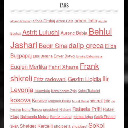
TAGS
arben llalla
alfons Grishaj
Anton Cefa
asllan
albano kolonjari
Behlul
Astrit Lulushi
Aurenc Bebja
Bushati
Jashari
dalip greca
Beqir Sina
Elida
Buçpapaj
Enver Bytyci
Elmi Berisha
Ermira Babamusta
Frank
Eugjen Merlika
Fahri Xharra
shkreli
Ilir
Gezim Llojdia
Fritz radovani
Levonja
Interviste
Kolec Traboini
Keze Kozeta Zylo
kosova
Kosove
nderroi jete
Marjana Bulku
ne
Murat Gecaj
Rafaela Prifti
Rafael
Nene Tereza
Kosove
presidenti Nishani
Floqi
Raimonda Moisiu
Ramiz Lushaj
reshat kripa
Sadik Elshani
Sokol
Shefqet Kercelli
shqiperia
shqiptaret
SHBA