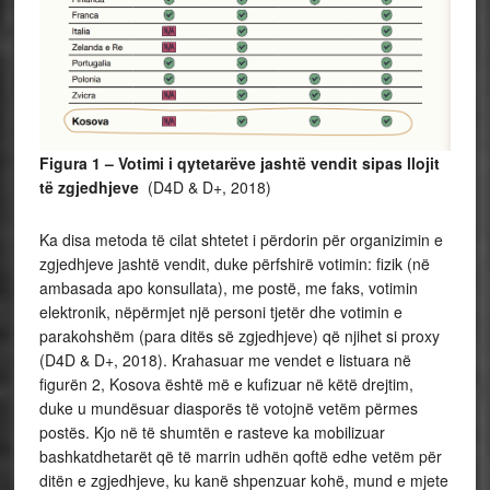
Figura 1 – Votimi i qytetarëve jashtë vendit sipas llojit
të zgjedhjeve
(D4D & D+, 2018)
Ka disa metoda të cilat shtetet i përdorin për organizimin e
zgjedhjeve jashtë vendit, duke përfshirë votimin: fizik (në
ambasada apo konsullata), me postë, me faks, votimin
elektronik, nëpërmjet një personi tjetër dhe votimin e
parakohshëm (para ditës së zgjedhjeve) që njihet si proxy
(D4D & D+, 2018). Krahasuar me vendet e listuara në
figurën 2, Kosova është më e kufizuar në këtë drejtim,
duke u mundësuar diasporës të votojnë vetëm përmes
postës. Kjo në të shumtën e rasteve ka mobilizuar
bashkatdhetarët që të marrin udhën qoftë edhe vetëm për
ditën e zgjedhjeve, ku kanë shpenzuar kohë, mund e mjete