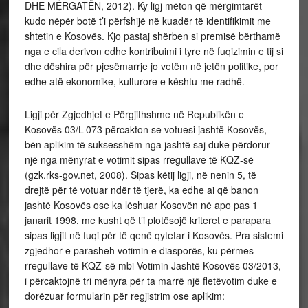
DHE MËRGATËN, 2012). Ky ligj mëton që mërgimtarët
kudo nëpër botë t’i përfshijë në kuadër të identifikimit me
shtetin e Kosovës. Kjo pastaj shërben si premisë bërthamë
nga e cila derivon edhe kontribuimi i tyre në fuqizimin e tij si
dhe dëshira për pjesëmarrje jo vetëm në jetën politike, por
edhe atë ekonomike, kulturore e kështu me radhë.
Ligji për Zgjedhjet e Përgjithshme në Republikën e
Kosovës 03/L-073 përcakton se votuesi jashtë Kosovës,
bën aplikim të suksesshëm nga jashtë saj duke përdorur
një nga mënyrat e votimit sipas rregullave të KQZ-së
(gzk.rks-gov.net, 2008). Sipas këtij ligji, në nenin 5, të
drejtë për të votuar ndër të tjerë, ka edhe ai që banon
jashtë Kosovës ose ka lëshuar Kosovën në apo pas 1
janarit 1998, me kusht që t’i plotësojë kriteret e parapara
sipas ligjit në fuqi për të qenë qytetar i Kosovës. Pra sistemi
zgjedhor e parasheh votimin e diasporës, ku përmes
rregullave të KQZ-së mbi Votimin Jashtë Kosovës 03/2013,
i përcaktojnë tri mënyra për ta marrë një fletëvotim duke e
dorëzuar formularin për regjistrim ose aplikim: