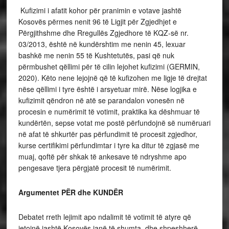
Kufizimi i afatit kohor për pranimin e votave jashtë
Kosovës përmes nenit 96 të Ligjit për Zgjedhjet e
Përgjithshme dhe Rregullës Zgjedhore të KQZ-së nr.
03/2013, është në kundërshtim me nenin 45, lexuar
bashkë me nenin 55 të Kushtetutës, pasi që nuk
përmbushet qëllimi për të cilin lejohet kufizimi (GERMIN,
2020). Këto nene lejojnë që të kufizohen me ligje të drejtat
nëse qëllimi i tyre është i arsyetuar mirë. Nëse logjika e
kufizimit qëndron në atë se parandalon vonesën në
procesin e numërimit të votimit, praktika ka dëshmuar të
kundërtën, sepse votat me postë përfundojnë së numëruari
në afat të shkurtër pas përfundimit të procesit zgjedhor,
kurse certifikimi përfundimtar i tyre ka ditur të zgjasë me
muaj, qoftë për shkak të ankesave të ndryshme apo
pengesave tjera përgjatë procesit të numërimit.
Argumentet PËR dhe KUNDËR
Debatet rreth lejimit apo ndalimit të votimit të atyre që
jetojnë jashtë Kosovës janë të shumta, dhe shpeshherë