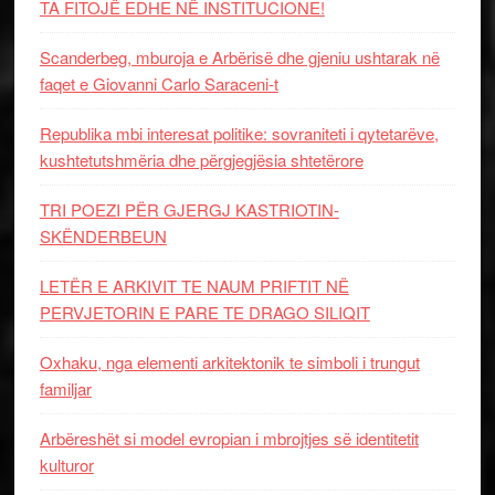
TA FITOJË EDHE NË INSTITUCIONE!
Scanderbeg, mburoja e Arbërisë dhe gjeniu ushtarak në
faqet e Giovanni Carlo Saraceni-t
Republika mbi interesat politike: sovraniteti i qytetarëve,
kushtetutshmëria dhe përgjegjësia shtetërore
TRI POEZI PËR GJERGJ KASTRIOTIN-
SKËNDERBEUN
LETËR E ARKIVIT TE NAUM PRIFTIT NË
PERVJETORIN E PARE TE DRAGO SILIQIT
Oxhaku, nga elementi arkitektonik te simboli i trungut
familjar
Arbëreshët si model evropian i mbrojtjes së identitetit
kulturor