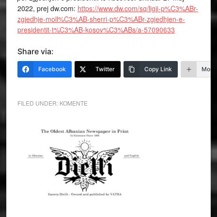
2022, prej dw.com:
https://www.dw.com/sq/ligji-p%C3%ABr-
zgjedhje-moll%C3%AB-sherri-p%C3%ABr-zgjedhjen-e-
presidentit-t%C3%AB-kosov%C3%ABs/a-57090633
Share via:
Facebook
Twitter
Copy Link
More
FILED UNDER:
KOMENTE