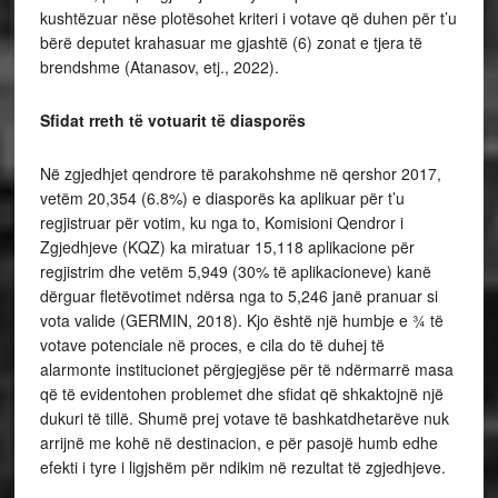
kushtëzuar nëse plotësohet kriteri i votave që duhen për t’u
bërë deputet krahasuar me gjashtë (6) zonat e tjera të
brendshme (Atanasov, etj., 2022).
Sfidat rreth të votuarit të diasporës
Në zgjedhjet qendrore të parakohshme në qershor 2017,
vetëm 20,354 (6.8%) e diasporës ka aplikuar për t’u
regjistruar për votim, ku nga to, Komisioni Qendror i
Zgjedhjeve (KQZ) ka miratuar 15,118 aplikacione për
regjistrim dhe vetëm 5,949 (30% të aplikacioneve) kanë
dërguar fletëvotimet ndërsa nga to 5,246 janë pranuar si
vota valide (GERMIN, 2018). Kjo është një humbje e ¾ të
votave potenciale në proces, e cila do të duhej të
alarmonte institucionet përgjegjëse për të ndërmarrë masa
që të evidentohen problemet dhe sfidat që shkaktojnë një
dukuri të tillë. Shumë prej votave të bashkatdhetarëve nuk
arrijnë me kohë në destinacion, e për pasojë humb edhe
efekti i tyre i ligjshëm për ndikim në rezultat të zgjedhjeve.