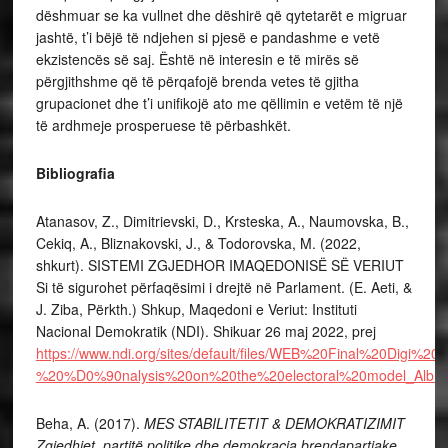
dëshmuar se ka vullnet dhe dëshirë që qytetarët e migruar
jashtë, t’i bëjë të ndjehen si pjesë e pandashme e vetë
ekzistencës së saj. Është në interesin e të mirës së
përgjithshme që të përqafojë brenda vetes të gjitha
grupacionet dhe t’i unifikojë ato me qëllimin e vetëm të një
të ardhmeje prosperuese të përbashkët.
Bibliografia
Atanasov, Z., Dimitrievski, D., Krsteska, A., Naumovska, B.,
Cekiq, A., Bliznakovski, J., & Todorovska, M. (2022,
shkurt). SISTEMI ZGJEDHOR IMAQEDONISË SË VERIUT
Si të sigurohet përfaqësimi i drejtë në Parlament. (E. Aeti, &
J. Ziba, Përkth.) Shkup, Maqedoni e Veriut: Instituti
Nacional Demokratik (NDI). Shikuar 26 maj 2022, prej
https://www.ndi.org/sites/default/files/WEB%20Final%20Digi%20-
%20%D0%90nalysis%20on%20the%20electoral%20model_Alb.p
Beha, A. (2017).
MES STABILITETIT & DEMOKRATIZIMIT
Zgjedhjet, partitë politike dhe demokracia brendapartiake