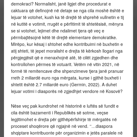
demokraci? Normalisht, janë ligjet dhe procedurat e
caktuara që definojnë në detaje se nga cila moshë është e
lejuar të votohet, kush ka të drejtë të shprehë vullnetin e tij
në kutitë e votimit, rrugët e përfitimit të shtetësisë, mënyra
se si votohet, lejimet dhe ndalimet tjera që veç e
përmbajtësojnë këtë të drejtë elementare demokratike.
Mirëpo, kur kësaj i shtohet edhe kontribuimi në buxhetin e
atij shteti, të jepet moralisht e drejta të kërkosh llogari nga
përgjegjësit që e menaxhojnë atë, të cilët zgjedhen dhe
kontrollohen përmes të votuarit. Vetëm në vitin 2021, në
formë të remitencave dhe shpenzimeve tjera janë pranuar
rreth 2 miliardë euro nga mërgata, kurse i gjithë buxheti i
shtetit është 2.7 miliardë euro (Germin, 2022). A duhet
lejuar votimi i diasporës në zgjedhjet vendore në Kosovë?
Nëse veç pak kundrohet në historinë e luftës së fundit e
cila është bazamenti i Republikës së sotme, veçse
legjitimohet e drejta për gjithëpërfshirje të mërgatës në
proceset shoqërore që ngjajnë në vend. ‘‘…diaspora
shqiptare kontribuonte për organizimin e jetës paralele në