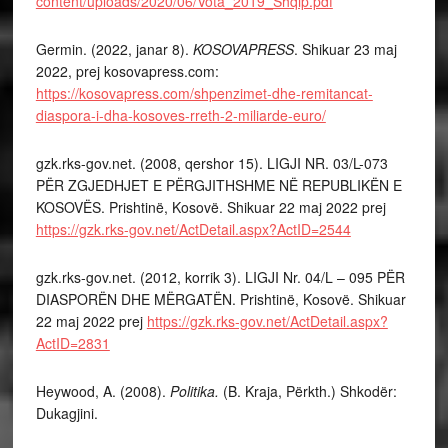
content/uploads/2020/06/Vota_2019_Shqip.pdf
Germin. (2022, janar 8).
KOSOVAPRESS
. Shikuar 23 maj
2022, prej kosovapress.com:
https://kosovapress.com/shpenzimet-dhe-remitancat-
diaspora-i-dha-kosoves-rreth-2-miliarde-euro/
gzk.rks-gov.net. (2008, qershor 15). LIGJI NR. 03/L-073
PËR ZGJEDHJET E PËRGJITHSHME NË REPUBLIKËN E
KOSOVËS. Prishtinë, Kosovë. Shikuar 22 maj 2022 prej
https://gzk.rks-gov.net/ActDetail.aspx?ActID=2544
gzk.rks-gov.net. (2012, korrik 3). LIGJI Nr. 04/L – 095 PËR
DIASPORËN DHE MËRGATËN. Prishtinë, Kosovë. Shikuar
22 maj 2022 prej
https://gzk.rks-gov.net/ActDetail.aspx?
ActID=2831
Heywood, A. (2008).
Politika.
(B. Kraja, Përkth.) Shkodër:
Dukagjini.