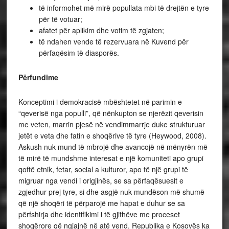
të informohet më mirë popullata mbi të drejtën e tyre
për të votuar;
afatet për aplikim dhe votim të zgjaten;
të ndahen vende të rezervuara në Kuvend për
përfaqësim të diasporës.
Përfundime
Konceptimi i demokracisë mbështetet në parimin e
“qeverisë nga populli”, që nënkupton se njerëzit qeverisin
me veten, marrin pjesë në vendimmarrje duke strukturuar
jetët e veta dhe fatin e shoqërive të tyre (Heywood, 2008).
Askush nuk mund të mbrojë dhe avancojë në mënyrën më
të mirë të mundshme interesat e një komuniteti apo grupi
qoftë etnik, fetar, social a kulturor, apo të një grupi të
migruar nga vendi i origjinës, se sa përfaqësuesit e
zgjedhur prej tyre, si dhe asgjë nuk mundëson më shumë
që një shoqëri të përparojë me hapat e duhur se sa
përfshirja dhe identifikimi i të gjithëve me proceset
shoqërore që ngjajnë në atë vend. Republika e Kosovës ka