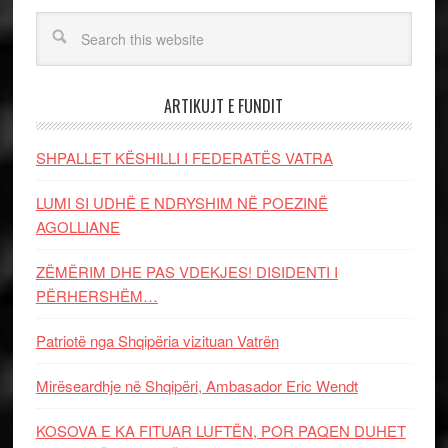
ARTIKUJT E FUNDIT
SHPALLET KËSHILLI I FEDERATËS VATRA
LUMI SI UDHË E NDRYSHIM NË POEZINË
AGOLLIANE
ZËMËRIM DHE PAS VDEKJES! DISIDENTI I
PËRHERSHËM…
Patriotë nga Shqipëria vizituan Vatrën
Mirëseardhje në Shqipëri, Ambasador Eric Wendt
KOSOVA E KA FITUAR LUFTËN, POR PAQEN DUHET