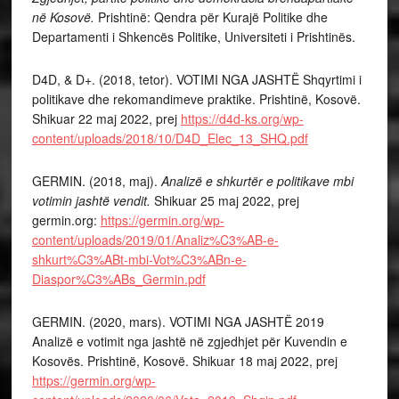
në Kosovë.
Prishtinë: Qendra për Kurajë Politike dhe
Departamenti i Shkencës Politike, Universiteti i Prishtinës.
D4D, & D+. (2018, tetor). VOTIMI NGA JASHTË Shqyrtimi i
politikave dhe rekomandimeve praktike. Prishtinë, Kosovë.
Shikuar 22 maj 2022, prej
https://d4d-ks.org/wp-
content/uploads/2018/10/D4D_Elec_13_SHQ.pdf
GERMIN. (2018, maj).
Analizë e shkurtër e politikave mbi
votimin jashtë vendit.
Shikuar 25 maj 2022, prej
germin.org:
https://germin.org/wp-
content/uploads/2019/01/Analiz%C3%AB-e-
shkurt%C3%ABt-mbi-Vot%C3%ABn-e-
Diaspor%C3%ABs_Germin.pdf
GERMIN. (2020, mars). VOTIMI NGA JASHTË 2019
Analizë e votimit nga jashtë në zgjedhjet për Kuvendin e
Kosovës. Prishtinë, Kosovë. Shikuar 18 maj 2022, prej
https://germin.org/wp-