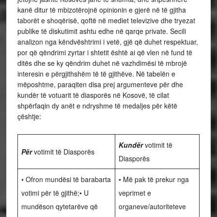
kanë ditur të mbizotërojnë opinionin e gjerë në të gjitha
taborët e shoqërisë, qoftë në mediet televizive dhe tryezat
publike të diskutimit ashtu edhe në qarqe private. Secili
analizon nga këndvështrimi i vetë, gjë që duhet respektuar,
por që qëndrimi zyrtar i shtetit është ai që vlen në fund të
ditës dhe se ky qëndrim duhet në vazhdimësi të mbrojë
interesin e përgjithshëm të të gjithëve. Në tabelën e
mëposhtme, paraqiten disa prej argumenteve për dhe
kundër të votuarit të diasporës në Kosovë, të cilat
shpërfaqin dy anët e ndryshme të medaljes për këtë
çështje:
Kundër
votimit të
Për
votimit të Diasporës
Diasporës
• Ofron mundësi të barabarta
• Më pak të prekur nga
votimi për të gjithë;• U
veprimet e
mundëson qytetarëve që
organeve/autoriteteve