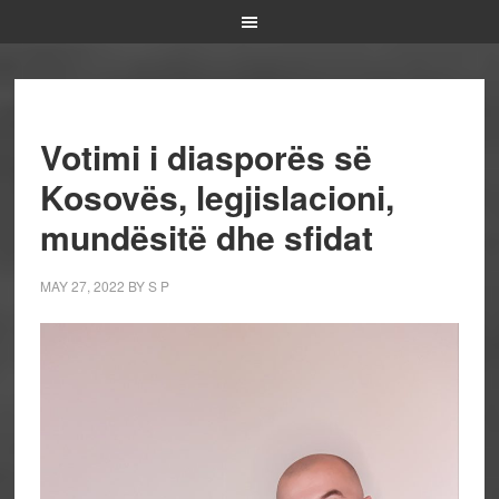
Votimi i diasporës së
Kosovës, legjislacioni,
mundësitë dhe sfidat
MAY 27, 2022
BY
S P