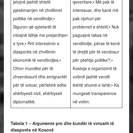
jetojnë jashtë shtetit
qeveritare;• Më pak të
pjesëmarrjen në zhvillimet
interesuar, dhe kanë më
politike në vendlindje;•
pak njohuri për
Siguron që qytetarët të
problemet e shtetit;• Nuk
mbajnë lidhje me prejardhjen
paguajnë taksa në
e tyre;• Rrit interesimin e
vendlindje, përse të kenë
diasporës në zhvillimin
të drejtë për të vendosur
ekonomik të vendlindjes;•
për çështje politike?;•
Ofron mundësi për të
Kostoja e organizimit të
zhvendosurit dhe emigrantët
votimit jashtë vendit
për të votuar, përfshirë edhe
është shumë e lartë;• Ka
shërbyesit civil, shërbyesit
mungesë transparence
diplomatikë.
në votim.
Tabela 1 – Argumente pro dhe kundër të votuarit të
diasporës në Kosovë