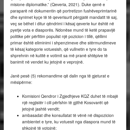
misione diplomatike.” (Qeveria, 2021). Duke qenë e
paraparë në dokumentin që portretizon fushëveprimtarinë
dhe synimet kyçe të të qeverisurit përgjatë mandatit të saj,
veç se bëhet i ditur qëndrimi i kësaj qeverie kur është në
pyetje vota e diasporës. Ndonëse mund të ketë prapavijë
politike për përfitim populist një pozicion i tillë, qëllimi
primar është eliminimi i shpenzimeve dhe stërmundimeve
të kësaj kategorie votuesish, që vullnetin e tyre do ta
shprehnin në kutitë e votimit sa më pranë shtëpive të
banimit në vendet ku jetojnë e veprojnë.
Janë pesë (5) rekomandime që dalin nga të gjeturat e
mësipërme:
Komisioni Qendror i Zgjedhjeve KQZ duhet të mbajë
një regjistër i cili përfshin të gjithë Kosovarët që
jetojnë jashtë vendit;
ambasadat dhe konsullatat të vënë në dispozicion
ambientet e tyre, ku votuesit nga diaspora mund të
shkojnë të votojnë;