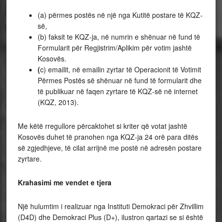
(a) përmes postës në një nga Kutitë postare të KQZ-
së,
(b) faksit te KQZ-ja, në numrin e shënuar në fund të
Formularit për Regjistrim/Aplikim për votim jashtë
Kosovës.
(
c) emailit, në emailin zyrtar të Operacionit të Votimit
Përmes Postës së shënuar në fund të formularit dhe
të publikuar në faqen zyrtare të KQZ-së në internet
(KQZ, 2013).
Me këtë rregullore përcaktohet si kriter që votat jashtë
Kosovës duhet të pranohen nga KQZ-ja 24 orë para ditës
së zgjedhjeve, të cilat arrijnë me postë në adresën postare
zyrtare.
Krahasimi me vendet e tjera
Një hulumtim i realizuar nga Instituti Demokraci për Zhvillim
(D4D) dhe Demokraci Plus (D+), ilustron qartazi se si është