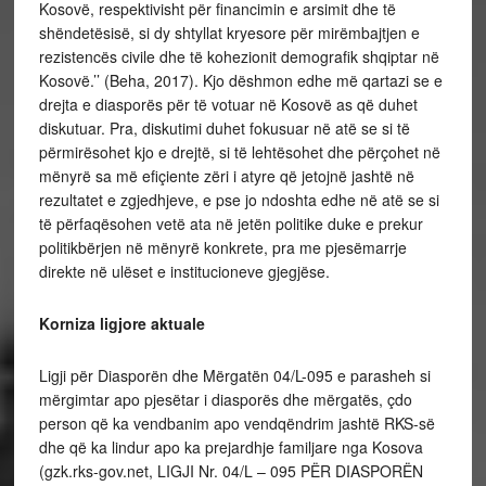
Kosovë, respektivisht për financimin e arsimit dhe të
shëndetësisë, si dy shtyllat kryesore për mirëmbajtjen e
rezistencës civile dhe të kohezionit demografik shqiptar në
Kosovë.’’ (Beha, 2017). Kjo dëshmon edhe më qartazi se e
drejta e diasporës për të votuar në Kosovë as që duhet
diskutuar. Pra, diskutimi duhet fokusuar në atë se si të
përmirësohet kjo e drejtë, si të lehtësohet dhe përçohet në
mënyrë sa më efiçiente zëri i atyre që jetojnë jashtë në
rezultatet e zgjedhjeve, e pse jo ndoshta edhe në atë se si
të përfaqësohen vetë ata në jetën politike duke e prekur
politikbërjen në mënyrë konkrete, pra me pjesëmarrje
direkte në ulëset e institucioneve gjegjëse.
Korniza ligjore aktuale
Ligji për Diasporën dhe Mërgatën 04/L-095 e parasheh si
mërgimtar apo pjesëtar i diasporës dhe mërgatës, çdo
person që ka vendbanim apo vendqëndrim jashtë RKS-së
dhe që ka lindur apo ka prejardhje familjare nga Kosova
(gzk.rks-gov.net, LIGJI Nr. 04/L – 095 PËR DIASPORËN