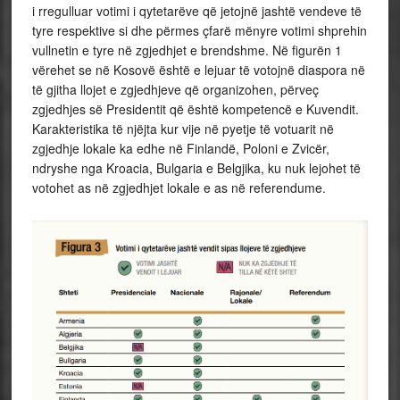
i rregulluar votimi i qytetarëve që jetojnë jashtë vendeve të
tyre respektive si dhe përmes çfarë mënyre votimi shprehin
vullnetin e tyre në zgjedhjet e brendshme. Në figurën 1
vërehet se në Kosovë është e lejuar të votojnë diaspora në
të gjitha llojet e zgjedhjeve që organizohen, përveç
zgjedhjes së Presidentit që është kompetencë e Kuvendit.
Karakteristika të njëjta kur vije në pyetje të votuarit në
zgjedhje lokale ka edhe në Finlandë, Poloni e Zvicër,
ndryshe nga Kroacia, Bulgaria e Belgjika, ku nuk lejohet të
votohet as në zgjedhjet lokale e as në referendume.