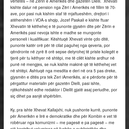
vërtetës – në Zërin e Amerikës dhe gazetën Dielli. Xhevati
kishte dalur në pension nga Zëri i Amerikës në fillim të 70-
ave, por pasi nuk kishim staf të mjaftueshëm, drejtori i
atëhershëm i VOA-s shqip, Jozef Paskali e kishte ftuar
Xhevatin të këthehej e të punonte gjysëm dite për Zërin e
Amerikës pasi nevoja ishte e madhe se mungonte
personeli i kualifikuar. Kështuqë Xhevati vinte çdo ditë,
punonte katër orë për të cilat paguhej nga qeveria, por
qëndronte në zyrë 8 orë sepse detyrohej të priste kolegët e
tjerë për tu këthyer në shtëpi, me të cilët kishte ardhur në
punë në mengjes, se nuk kishte makinë që të këthehej vet
në shtëpi. Ashtuqë nga mesdita e deri në ora 5 pas dreke,
gjysmën e ditës pra tek Zeri iAmerikës, ai e përdorte për të
përgatitur materialin për gazetën Dielli, pasi ishte,
njëkohësisht edhe redaktor i Diellit gjatë asaj periudhe, por
siç dihet pa asnjë shpërblim.
Ky, pra ishte Xhevat Kallajxhi, nuk pushonte kurrë, punonte
për Amerikën e lirë e demokratike dhe për Kombin e vet të
robëruar nga komunizmi – me pagesë e pa pagesë – me
një kontribut voluminoz në fushën e publicistikës dhe