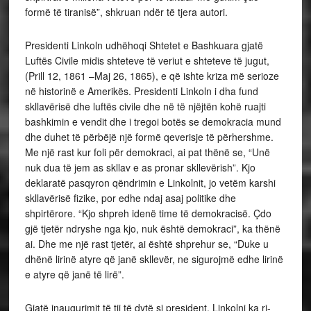
formë të tiranisë”, shkruan ndër të tjera autori.
Presidenti Linkoln udhëhoqi Shtetet e Bashkuara gjatë
Luftës Civile midis shteteve të veriut e shteteve të jugut,
(Prill 12, 1861 –Maj 26, 1865), e që ishte kriza më serioze
në historinë e Amerikës. Presidenti Linkoln i dha fund
skllavërisë dhe luftës civile dhe në të njëjtën kohë ruajti
bashkimin e vendit dhe i tregoi botës se demokracia mund
dhe duhet të përbëjë një formë qeverisje të përhershme.
Me një rast kur foli për demokraci, ai pat thënë se, “Unë
nuk dua të jem as skllav e as pronar skllevërish”. Kjo
deklaratë pasqyron qëndrimin e Linkolnit, jo vetëm karshi
skllavërisë fizike, por edhe ndaj asaj politike dhe
shpirtërore. “Kjo shpreh idenë time të demokracisë. Çdo
gjë tjetër ndryshe nga kjo, nuk është demokraci”, ka thënë
ai. Dhe me një rast tjetër, ai është shprehur se, “Duke u
dhënë lirinë atyre që janë skllevër, ne sigurojmë edhe lirinë
e atyre që janë të lirë”.
Gjatë inaugurimit të tij të dytë si president, Linkolni ka ri-