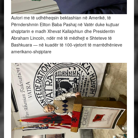
Autori me të udhëheqsin bektashian në Amerikë, të
Përndershmin Eliton Baba Pashaj në Vatër duke kujtuar
shqiptarin e madh Xhevat Kallajxhiun dhe Presidentin
Abraham Lincoln, ndër më të mëdhejt e Shteteve të
Bashkuara — në kuadër të 100-vjetorit të marrëdhënieve
amerikano-shqiptare