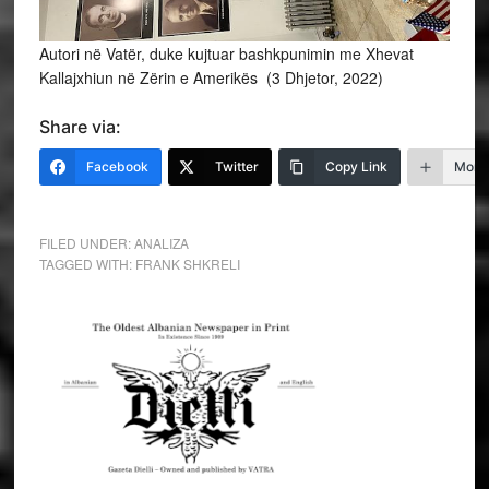
Autori në Vatër, duke kujtuar bashkpunimin me Xhevat
Kallajxhiun në Zërin e Amerikës (3 Dhjetor, 2022)
Share via:
Facebook
Twitter
Copy Link
More
FILED UNDER:
ANALIZA
TAGGED WITH:
FRANK SHKRELI