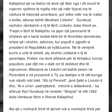
Kallajxhiut që na lëshoi në dorë një libër nga i cili mund të
nxjerrim njoftime të mjafta mbi një ndër fytyrat ma të
ndritura të historisë amerikane, por edhe ndër ma të rrallat
e botës, sikurse është Abraham Linkolni”. Gurakuqi
vazhdon vlerësimin e tij të librit, Linkolni, duke thenë se,
“Faqet e librit të Kallajxhiu na japin një panoramë të
virtyteve që e kanë stolisë këtë bir të Amerikës demokrate,
virtyte që i shohim, sidomos, kur populli e zgjodhi si
president të Republikës së hyllëzueme. Në të vërejmë
burrin e urtë të shtetit, aty shohim zotësinë e tij të
qeverisjes. Prekim me dorë aftësinë për të tërhjekur turmat
popullore, pse dijti me u dalë zot të dobëvet dhe të
mjeruemve. Mësojmë se Linkolni vet kishte besim në
Perendinë e në provaninë e Tij, pa dashjen e të cilit kurrgja
nuk ndodh mbi tokë. “Kâ nji Perendi”, janë fjalët e Lincoln-it
dhe, “Ai e urren padrejtësinë, mëninë e skllavëninë..” ka
shkruar Karl Gurakuqi në revistën “Shejzat” të vitit 1962
duke vlerësuar librin e Xhevat Kallajxhiut.
Ata që u mohojnë lirinë të tjervet nuk e meritojnë lirinë për