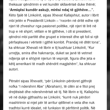
theksuar qëndrimin e vet kundër skllavërisë duke thënë;
“
Armiqësi kundër askujt, mirësi ndaj të gjithëve…”.
Këto fjalë të Linkolnit, sipas Xhevat Kallajxhiut, autor i librit
mbi jetën e Presidentit Linkoln – “nxorën në dritë edhe një
njeri të zhveshur nga pasionet politike, një njeri të lirë në
trup e në shpirt, vëllain e të gjithëve, i cili si president,
qëndroi mbi partitë dhe grupet e interesit dhe që foli si një
përfaqësues i vërtetë i gjithë kombit. Prandaj në ditët tona”,
ka shkruar Xhevati në librin e tij kushtuar Linkolnit, “Kur
urrejtja, smira dhe hakmarrja, duket se janë të vetmet
ndjenja që e shtyjnë njeriun të veprojë, figura dhe jeta e
këtij amerikani të madh shëndrit magjishëm”, ka shkruar
autori.
Përsëri sipas Xhevatit, “për Linkolnin përdoret gjithnjë
nofka “i ndershmi Abe” (Abraham), të cilën ai e fitoi prej
drejtësisë dhe ndershmërisë së tij. Në librin e tij, Kallajxhiu
vë në dukje gjithashtu se Linkolni, “kurrë nuk përdori
mashtrimin si mjet për të arritur qëllimet e veta dhe nuk
tradhtoi kurrë idealet, në funksion të përfitimit politik. Në