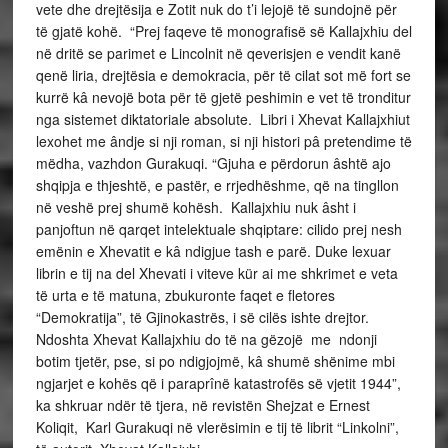
vete dhe drejtësija e Zotit nuk do t’i lejojë të sundojnë për
të gjatë kohë. “Prej faqeve të monografisë së Kallajxhiu del
në dritë se parimet e Lincolnit në qeverisjen e vendit kanë
qenë liria, drejtësia e demokracia, për të cilat sot më fort se
kurrë kâ nevojë bota për të gjetë peshimin e vet të tronditur
nga sistemet diktatoriale absolute. Libri i Xhevat Kallajxhiut
lexohet me ândje si nji roman, si nji histori pâ pretendime të
mëdha, vazhdon Gurakuqi. “Gjuha e përdorun âshtë ajo
shqipja e thjeshtë, e pastër, e rrjedhëshme, që na tingllon
në veshë prej shumë kohësh. Kallajxhiu nuk âsht i
panjoftun në qarqet intelektuale shqiptare: cilido prej nesh
emënin e Xhevatit e kâ ndigjue tash e parë. Duke lexuar
librin e tij na del Xhevati i viteve kür ai me shkrimet e veta
të urta e të matuna, zbukuronte faqet e fletores
“Demokratija”, të Gjinokastrës, i së cilës ishte drejtor.
Ndoshta Xhevat Kallajxhiu do të na gëzojë me ndonji
botim tjetër, pse, si po ndigjojmë, kâ shumë shënime mbi
ngjarjet e kohës që i paraprînë katastrofës së vjetit 1944”,
ka shkruar ndër të tjera, në revistën Shejzat e Ernest
Koliqit, Karl Gurakuqi në vlerësimin e tij të librit “Linkolni”,