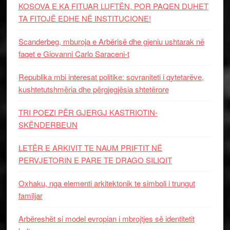
KOSOVA E KA FITUAR LUFTËN, POR PAQEN DUHET
TA FITOJË EDHE NË INSTITUCIONE!
Scanderbeg, mburoja e Arbërisë dhe gjeniu ushtarak në
faqet e Giovanni Carlo Saraceni-t
Republika mbi interesat politike: sovraniteti i qytetarëve,
kushtetutshmëria dhe përgjegjësia shtetërore
TRI POEZI PËR GJERGJ KASTRIOTIN-
SKËNDERBEUN
LETËR E ARKIVIT TE NAUM PRIFTIT NË
PERVJETORIN E PARE TE DRAGO SILIQIT
Oxhaku, nga elementi arkitektonik te simboli i trungut
familjar
Arbëreshët si model evropian i mbrojtjes së identitetit