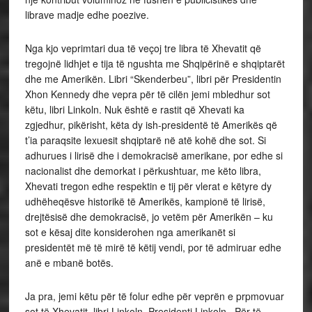
librave madje edhe poezive.
Nga kjo veprimtari dua të veçoj tre libra të Xhevatit që
tregojnë lidhjet e tija të ngushta me Shqipërinë e shqiptarët
dhe me Amerikën. Libri “Skenderbeu”, libri për Presidentin
Xhon Kennedy dhe vepra për të cilën jemi mbledhur sot
këtu, libri Linkoln. Nuk është e rastit që Xhevati ka
zgjedhur, pikërisht, këta dy ish-presidentë të Amerikës që
t’ia paraqsite lexuesit shqiptarë në atë kohë dhe sot. Si
adhurues i lirisë dhe i demokracisë amerikane, por edhe si
nacionalist dhe demorkat i përkushtuar, me këto libra,
Xhevati tregon edhe respektin e tij për vlerat e këtyre dy
udhëheqësve historikë të Amerikës, kampionë të lirisë,
drejtësisë dhe demokracisë, jo vetëm për Amerikën – ku
sot e kësaj dite konsiderohen nga amerikanët si
presidentët më të mirë të këtij vendi, por të admiruar edhe
anë e mbanë botës.
Ja pra, jemi këtu për të folur edhe për veprën e prpmovuar
sot të Xhevatit, libri Linkoln. Presidenti Linkoln. Për të