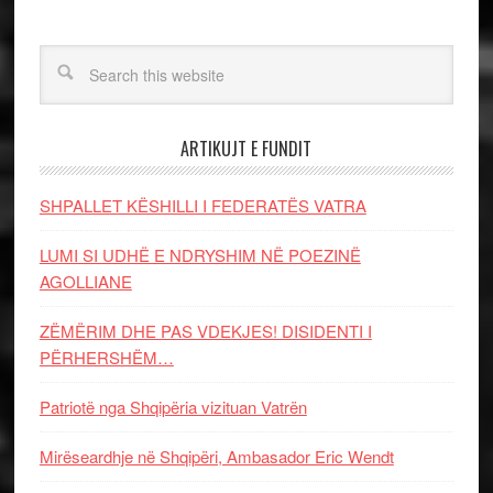
ARTIKUJT E FUNDIT
SHPALLET KËSHILLI I FEDERATËS VATRA
LUMI SI UDHË E NDRYSHIM NË POEZINË
AGOLLIANE
ZËMËRIM DHE PAS VDEKJES! DISIDENTI I
PËRHERSHËM…
Patriotë nga Shqipëria vizituan Vatrën
Mirëseardhje në Shqipëri, Ambasador Eric Wendt