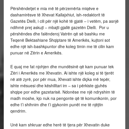
Përshëndetjet e mia më të përzemërta miqëve e
dashamirësve të Xhevat Kallajxhiut, ish-redaktorit të
Gazetës Dielli, i cili për një kohë të gjatë – i vetëm, pa asnjë
ndihmë prej askujt – mbajti gjallë gazetën Dielli. Por u
përshëndes dhe falënderoj Vatrën që së bashku me
Teqenë Bektashiane Shqiptare të Amerikës, kujtoni sot
edhe një ish-bashkpuntor dhe koleg timin me të cilin kam
punuar në Zërin e Amerikës.
E quaj me fat njohjen dhe mundësinë që kam punuar tek
Zëri i Amerikës me Xhevatin. Ai ishte një koleg si të tjerët
në atë zyrë, por për mua, Xhevati ishte diçka më tepër,
ishte mësuesi dhe këshilltari im – sa i përkiste gjuhës
shqipe por edhe gazetarisë. Ndonëse me një ndryshim të
madh moshe, kjo nuk na pengonte që të komunikonin, por
edhe t’i shihnim dhe t’i gjykonim punët me të njëjtin
qendrim.
Unë kam shkruar edhe herë të tjera për Xhevatin duke