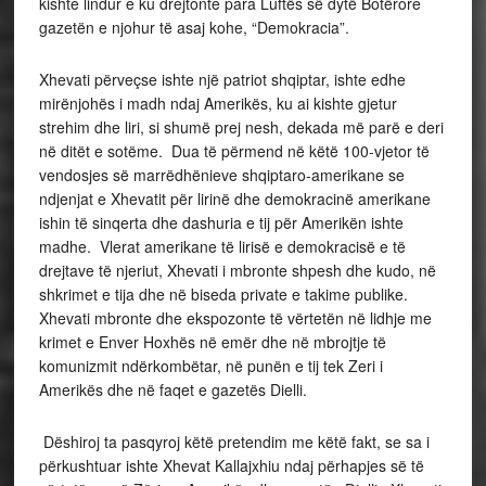
kishte lindur e ku drejtonte para Luftës së dytë Botërore
gazetën e njohur të asaj kohe, “Demokracia”.
Xhevati përveçse ishte një patriot shqiptar, ishte edhe
mirënjohës i madh ndaj Amerikës, ku ai kishte gjetur
strehim dhe liri, si shumë prej nesh, dekada më parë e deri
në ditët e sotëme. Dua të përmend në këtë 100-vjetor të
vendosjes së marrëdhënieve shqiptaro-amerikane se
ndjenjat e Xhevatit për lirinë dhe demokracinë amerikane
ishin të sinqerta dhe dashuria e tij për Amerikën ishte
madhe. Vlerat amerikane të lirisë e demokracisë e të
drejtave të njeriut, Xhevati i mbronte shpesh dhe kudo, në
shkrimet e tija dhe në biseda private e takime publike.
Xhevati mbronte dhe ekspozonte të vërtetën në lidhje me
krimet e Enver Hoxhës në emër dhe në mbrojtje të
komunizmit ndërkombëtar, në punën e tij tek Zeri i
Amerikës dhe në faqet e gazetës Dielli.
Dëshiroj ta pasqyroj këtë pretendim me këtë fakt, se sa i
përkushtuar ishte Xhevat Kallajxhiu ndaj përhapjes së të