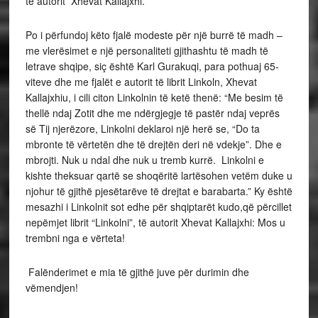
të autorit Xhevat Kallajxhi.
Po i përfundoj këto fjalë modeste për një burrë të madh –
me vlerësimet e një personaliteti gjithashtu të madh të
letrave shqipe, siç është Karl Gurakuqi, para pothuaj 65-
viteve dhe me fjalët e autorit të librit Linkoln, Xhevat
Kallajxhiu, i cili citon Linkolnin të ketë thenë: “Me besim të
thellë ndaj Zotit dhe me ndërgjegje të pastër ndaj veprës
së Tij njerëzore, Linkolni deklaroi një herë se, “Do ta
mbronte të vërtetën dhe të drejtën deri në vdekje”. Dhe e
mbrojti. Nuk u ndal dhe nuk u tremb kurrë. Linkolni e
kishte theksuar qartë se shoqëritë lartësohen vetëm duke u
njohur të gjithë pjesëtarëve të drejtat e barabarta.” Ky është
mesazhi i Linkolnit sot edhe për shqiptarët kudo,që përcillet
nepëmjet librit “Linkolni”, të autorit Xhevat Kallajxhi: Mos u
trembni nga e vërteta!
Falënderimet e mia të gjithë juve për durimin dhe
vëmendjen!