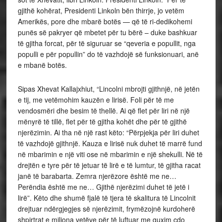
gjithë kohërat, Presidenti Linkoln bën thirrje, jo vetëm
Amerikës, pore dhe mbarë botës — që të ri-dedikohemi
punës së pakryer që mbetet për tu bërë – duke bashkuar
të gjitha forcat, për të siguruar se “qeveria e popullit, nga
populli e për popullin” do të vazhdojë së funksionuari, anë
e mbanë botës.
Sipas Xhevat Kallajxhiut, “Lincolni mbrojti gjithnjë, në jetën
e tij, me vetëmohim kauzën e lirisë. Foli për të me
vendosmëri dhe besim të thellë. Ai që flet për liri në një
mënyrë të tillë, flet për të gjitha kohët dhe për të gjithë
njerëzimin. Ai tha në një rast këto: “Përpjekja për liri duhet
të vazhdojë gjithnjë. Kauza e lirisë nuk duhet të marrë fund
në mbarimin e një viti ose në mbarimin e një shekulli. Në të
drejtën e tyre për të jetuar të lirë e të lumtur, të gjitha racat
janë të barabarta. Zemra njerëzore është me ne…
Perëndia është me ne… Gjithë njerëzimi duhet të jetë i
lirë”. Këto dhe shumë fjalë të tjera të skalitura të Lincolnit
drejtuar ndërgjegjes së njerëzimit, frymëzojnë kurdoherë
shpirtrat e miliona vetëve për të luftuar me guxim çdo