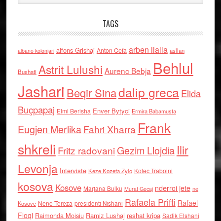
TAGS
arben llalla
alfons Grishaj
Anton Cefa
asllan
albano kolonjari
Behlul
Astrit Lulushi
Aurenc Bebja
Bushati
Jashari
dalip greca
Beqir Sina
Elida
Buçpapaj
Enver Bytyci
Elmi Berisha
Ermira Babamusta
Frank
Eugjen Merlika
Fahri Xharra
shkreli
Ilir
Gezim Llojdia
Fritz radovani
Levonja
Interviste
Kolec Traboini
Keze Kozeta Zylo
kosova
Kosove
nderroi jete
Marjana Bulku
ne
Murat Gecaj
Rafaela Prifti
Rafael
Nene Tereza
Kosove
presidenti Nishani
Floqi
Raimonda Moisiu
Ramiz Lushaj
reshat kripa
Sadik Elshani