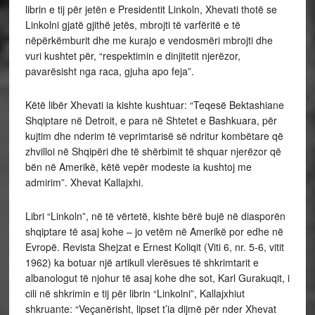
librin e tij për jetën e Presidentit Linkoln, Xhevati thotë se
Linkolni gjatë gjithë jetës, mbrojti të varfëritë e të
nëpërkëmburit dhe me kurajo e vendosmëri mbrojti dhe
vuri kushtet për, “respektimin e dinjitetit njerëzor,
pavarësisht nga raca, gjuha apo feja”.
Këtë libër Xhevati ia kishte kushtuar: “Teqesë Bektashiane
Shqiptare në Detroit, e para në Shtetet e Bashkuara, për
kujtim dhe nderim të veprimtarisë së ndritur kombëtare që
zhvilloi në Shqipëri dhe të shërbimit të shquar njerëzor që
bën në Amerikë, këtë vepër modeste ia kushtoj me
admirim”. Xhevat Kallajxhi.
Libri “Linkoln”, në të vërtetë, kishte bërë bujë në diasporën
shqiptare të asaj kohe – jo vetëm në Amerikë por edhe në
Evropë. Revista Shejzat e Ernest Koliqit (Viti 6, nr. 5-6, vitit
1962) ka botuar një artikull vlerësues të shkrimtarit e
albanologut të njohur të asaj kohe dhe sot, Karl Gurakuqit, i
cili në shkrimin e tij për librin “Linkolni”, Kallajxhiut
shkruante: “Veçanërisht, lipset t’ia dijmë për nder Xhevat