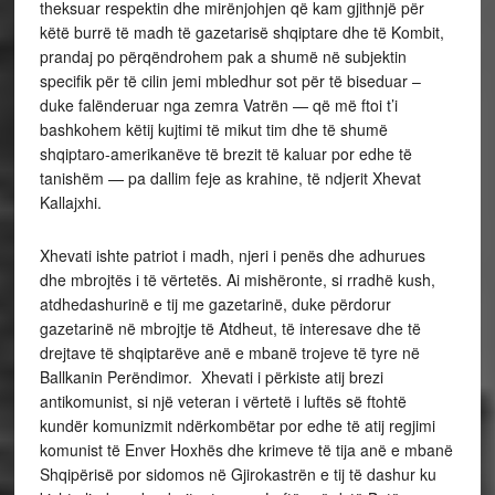
theksuar respektin dhe mirënjohjen që kam gjithnjë për
këtë burrë të madh të gazetarisë shqiptare dhe të Kombit,
prandaj po përqëndrohem pak a shumë në subjektin
specifik për të cilin jemi mbledhur sot për të biseduar –
duke falënderuar nga zemra Vatrën — që më ftoi t’i
bashkohem këtij kujtimi të mikut tim dhe të shumë
shqiptaro-amerikanëve të brezit të kaluar por edhe të
tanishëm — pa dallim feje as krahine, të ndjerit Xhevat
Kallajxhi.
Xhevati ishte patriot i madh, njeri i penës dhe adhurues
dhe mbrojtës i të vërtetës. Ai mishëronte, si rradhë kush,
atdhedashurinë e tij me gazetarinë, duke përdorur
gazetarinë në mbrojtje të Atdheut, të interesave dhe të
drejtave të shqiptarëve anë e mbanë trojeve të tyre në
Ballkanin Perëndimor. Xhevati i përkiste atij brezi
antikomunist, si një veteran i vërtetë i luftës së ftohtë
kundër komunizmit ndërkombëtar por edhe të atij regjimi
komunist të Enver Hoxhës dhe krimeve të tija anë e mbanë
Shqipërisë por sidomos në Gjirokastrën e tij të dashur ku