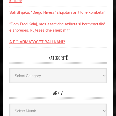
kulturor
Sali Shijaku, “Diego Rivera” shqiptar i artit tonë kombëtar
“Dom Fred Kalaj, mes altarit dhe atdheut si hermeneutikë
e shpresës, kujtesës dhe shërbimit”
A PO ARMATOSET BALLKANI?
KATEGORITË
Kategoritë
ARKIV
Arkiv