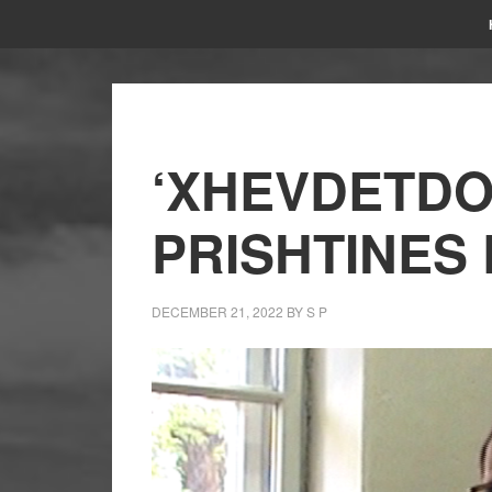
‘XHEVDETDO
PRISHTINES 
DECEMBER 21, 2022
BY
S P