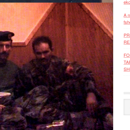
eko
A n
fsh
PR
RE
FO
TA
SH
Kat