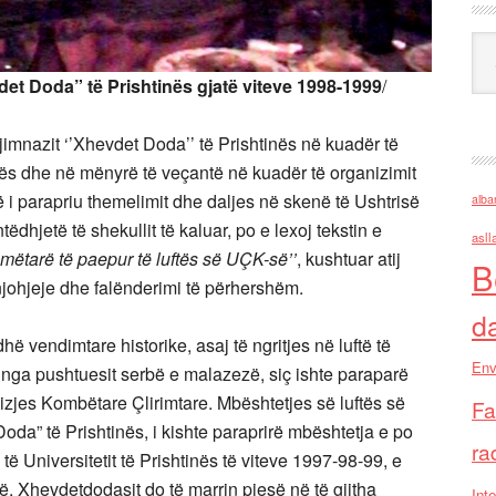
Ark
vdet Doda” të Prishtinës gjatë viteve 1998-1999
/
jimnazit ‘’Xhevdet Doda’’ të Prishtinës në kuadër të
ovës dhe në mënyrë të veçantë në kuadër të organizimit
ë i parapriu themelimit dhe daljes në skenë të Ushtrisë
alba
tëdhjetë të shekullit të kaluar, po e lexoj tekstin e
asll
mëtarë të paepur të luftës së UÇK-së’’
, kushtuar atij
B
ënjohjeje dhe falënderimi të përhershëm.
d
ë vendimtare historike, asaj të ngritjes në luftë të
Env
r nga pushtuesit serbë e malazezë, siç ishte paraparë
izjes Kombëtare Çlirimtare. Mbështetjes së luftës së
Fa
da” të Prishtinës, i kishte paraprirë mbështetja e po
ra
 Universitetit të Prishtinës të viteve 1997-98-99, e
së. Xhevdetdodasit do të marrin pjesë në të gjitha
Inte