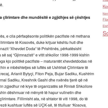
ë.
Ko
Nen
ta çlirimtare dhe mundësitë e zgjidhjes së çështjes
Flo
Els
So
s, e cila përfaqësonte politikën pacifiste në rrethana
irimtare të Kosovës, duke krijuar kështu huti dhe
mnazit “Xhevdet Doda” të Prishtinës, përkatësisht
së saj “Gjimnazisti” e vitit shkollor 1998-1999 kishin
a kjo politikë pacifiste – maturantët xhevdetdodas në
in e mbështetjes së luftës së Ushtrisë Çlirimtare të
caj, Arianit Bytyçi, Fiton Peja, Bujar Sadiku, Kushtrim
mal Sadiku, Kreshnik Gashi dhe nxënës tjerë që në
shin zgjedhur në krye të organizatës së Rinisë Shkollore
kishin dëshmuar në mënyrë të hapur vullnetin dhe
irimtare. Fillimisht ata, në shtator të viti 1998, do të
ryezë kushtuar luftës së UÇK-së, të titulluar
“Kosova,