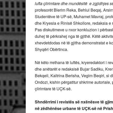
lufta çlirimtare dhe mundësitë e zgjidhjes s
profesorët Blerim Reka, Behlul Beqaj, Arsim 
Studentëve të UP-së, Muhamet Mavraj, profeso
dhe Kryesia e Rinisë Shkollore, redaksia e r
Pas diskutimeve u nxor konkluzion i përbash
duhej të përkrahej nga të gjithë. Këtë aktiv
xhevdetdodas në të gjitha demonstratat e kohë
Shyqëri Obërtinca.
Në këto rrethana të luftës, kryeredaktori i rev
dhe anëtarët e redaksisë Bujar Sadiku, Kr
Bekqeli, Kaltrina Berisha, Vegim Beqiri, si
Ondozi, kishin përgatitur shkrime autoriale, 
çlirimtare të UÇK-së.
Shndërrimi i revistës së nxënësve të gji
në zëdhënëse urbane të UÇK-së në Prish