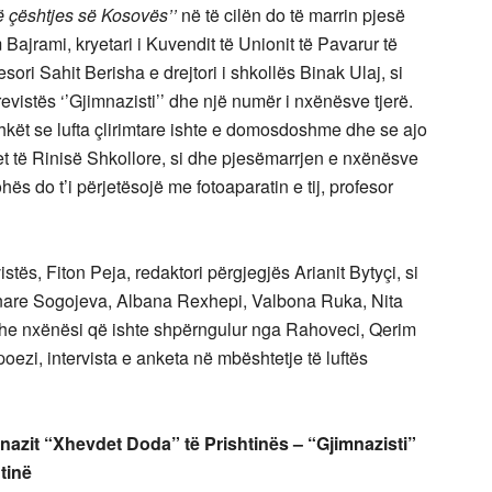
ë çështjes së Kosovës’’
në të cilën do të marrin pjesë
Bajrami, kryetari i Kuvendit të Unionit të Pavarur të
ri Sahit Berisha e drejtori i shkollës Binak Ulaj, si
evistës ‘’Gjimnazisti’’ dhe një numër i nxënësve tjerë.
kët se lufta çlirimtare ishte e domosdoshme dhe se ajo
itet të Rinisë Shkollore, si dhe pjesëmarrjen e nxënësve
s do t’i përjetësojë me fotoaparatin e tij, profesor
istës, Fiton Peja, redaktori përgjegjës Arianit Bytyçi, si
enare Sogojeva, Albana Rexhepi, Valbona Ruka, Nita
 dhe nxënësi që ishte shpërngulur nga Rahoveci, Qerim
poezi, intervista e anketa në mbështetje të luftës
mnazit “Xhevdet Doda” të Prishtinës – “Gjimnazisti”
tinë