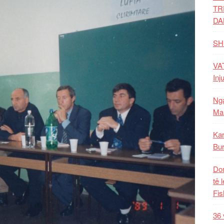
TR
DA
SH
VAT
Inj
Nga
Mal
Kar
Bur
Dom
të 
Fis
36 