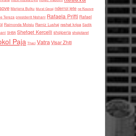
sove
nderroi jete
Marjana Bulku
ne Kosove
Murat Gecaj
Rafaela Prifti
Rafael
e Tereza
presidenti Nishani
qi
Raimonda Moisiu
Ramiz Lushaj
reshat kripa
Sadik
Shefqet Kercelli
shqiperia
hani
shqiptaret
SHBA
kol Paja
Vatra
Visar Zhiti
Thaci