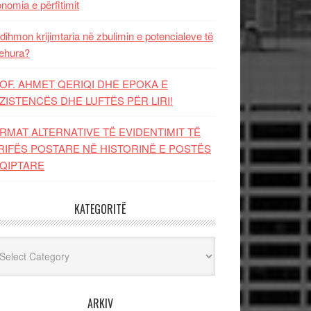
nomia e përfitimit
dihmon krijimtaria në zbulimin e potencialeve të
ehura?
OF. AHMET QERIQI DHE EPOKA E
ZISTENCЁS DHE LUFTЁS PЁR LIRI!
RMAT ALTERNATIVE TË EVIDENTIMIT TË
RIFËS POSTARE NË HISTORINË E POSTËS
QIPTARE
KATEGORITË
egoritë
ARKIV