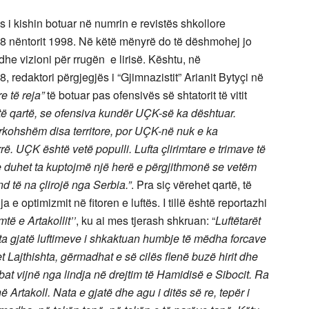
s i kishin botuar në numrin e revistës shkollore
 28 nëntorit 1998. Në këtë mënyrë do të dëshmohej jo
dhe vizioni për rrugën e lirisë. Kështu, në
8, redaktori përgjegjës i “Gjimnazistit” Arianit Bytyçi në
re të reja”
të botuar pas ofensivës së shtatorit të vitit
 të qartë, se ofensiva kundër UÇK-së ka dështuar.
ërkohshëm disa territore, por UÇK-në nuk e ka
ë. UÇK është vetë populli. Lufta çlirimtare e trimave të
e duhet ta kuptojmë një herë e përgjithmonë se vetëm
d të na çlirojë nga Serbia.”
. Pra siç vërehet qartë, të
e optimizmit në fitoren e luftës. I tillë është reportazhi
ë e Artakollit’’
, ku ai mes tjerash shkruan: “
Luftëtarët
. Ata gjatë luftimeve i shkaktuan humbje të mëdha forcave
t Lajthishta, gërmadhat e së cilës flenë buzë hirit dhe
at vijnë nga lindja në drejtim të Hamidisë e Sibocit. Ra
ë Artakoll. Nata e gjatë dhe agu i ditës së re, tepër i