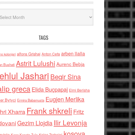
iv
TAGS
arben llalla
alfons Grishaj
Anton Cefa
no kolonjari
Astrit Lulushi
Aurenc Bebja
an Bushati
ehlul Jashari
Beqir Sina
alip greca
Elida Buçpapaj
Elmi Berisha
Eugjen Merlika
er Bytyci
Ermira Babamusta
Frank shkreli
hri Xharra
Fritz
Ilir Levonja
Gezim Llojdia
dovani
kosova
rviste
Kolec Traboini
Keze Kozeta Zylo