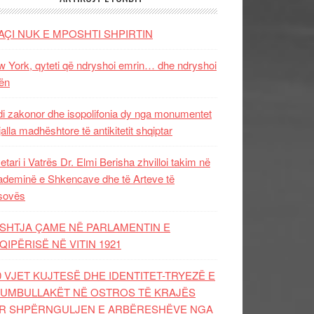
AÇI NUK E MPOSHTI SHPIRTIN
 York, qyteti që ndryshoi emrin… dhe ndryshoi
ën
i zakonor dhe isopolifonia dy nga monumentet
jalla madhështore të antikitetit shqiptar
etari i Vatrës Dr. Elmi Berisha zhvilloi takim në
deminë e Shkencave dhe të Arteve të
sovës
SHTJA ÇAME NË PARLAMENTIN E
QIPËRISË NË VITIN 1921
0 VJET KUJTESË DHE IDENTITET-TRYEZË E
UMBULLAKËT NË OSTROS TË KRAJËS
R SHPËRNGULJEN E ARBËRESHËVE NGA