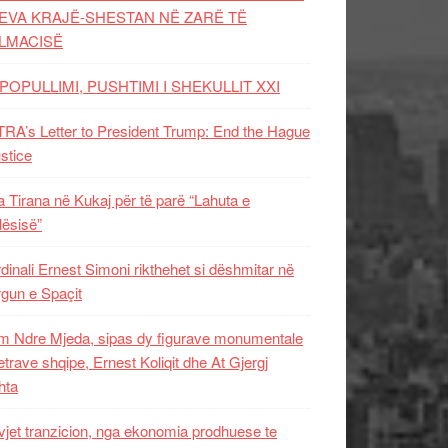
EVA KRAJË-SHESTAN NË ZARË TË
LMACISË
POPULLIMI, PUSHTIMI I SHEKULLIT XXI
RA’s Letter to President Trump: End the Hague
ustice
 Tirana në Kukaj për të parë “Lahuta e
ësisë”
dinali Ernest Simoni rikthehet si dëshmitar në
gun e Spaçit
 Ndre Mjeda, sipas dy figurave monumentale
letrave shqipe, Ernest Koliqit dhe At Gjergj
hta
vjet tranzicion, nga ekonomia prodhuese te