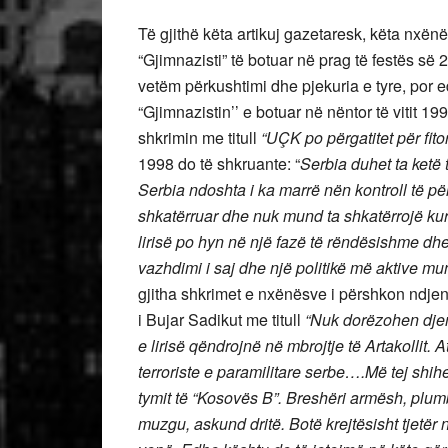
Të gjithë këta artikuj gazetaresk, këta nxënë
“Gjimnazisti” të botuar në prag të festës së
vetëm përkushtimi dhe pjekuria e tyre, por e
“Gjimnazistin’’ e botuar në nëntor të vitit 199
shkrimin me titull
“UÇK po përgatitet për fito
1998 do të shkruante: “
Serbia duhet ta ketë
Serbia ndoshta i ka marrë nën kontroll të p
shkatërruar dhe nuk mund ta shkatërrojë kurr
lirisë po hyn në një fazë të rëndësishme dh
vazhdimi i saj dhe një politikë më aktive mun
gjitha shkrimet e nxënësve i përshkon ndjenja 
i Bujar Sadikut me titull
“Nuk dorëzohen djemt
e lirisë qëndrojnë në mbrojtje të Artakollit
terroriste e paramilitare serbe….Më tej shihe
tymit të “Kosovës B”. Breshëri armësh, plumb
muzgu, askund dritë. Botë krejtësisht tjetër n