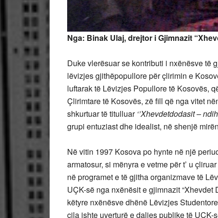
Nga: Binak Ulaj, drejtor i Gjimnazit “Xhe
Duke vlerësuar se kontributi i nxënësve të g
lëvizjes gjithëpopullore për çlirimin e Kos
luftarak të Lëvizjes Popullore të Kosovës, q
Çlirimtare të Kosovës, zë fill që nga vitet nën
shkurtuar të titulluar
‘’Xhevdetdodasit – ndih
grupi entuziast dhe idealist, në shenjë mir
Në vitin 1997 Kosova po hynte në një periudh
armatosur, si mënyra e vetme për t’ u çlirua
në programet e të gjitha organizmave të Lëv
UÇK-së nga nxënësit e gjimnazit “Xhevdet Do
këtyre nxënësve dhënë Lëvizjes Studentore të
cila ishte uverturë e daljes publike të UÇK-