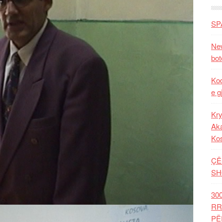
SP
New
bot
Kod
e g
Kry
Aka
Ko
ÇË
SH
30
RR
PË