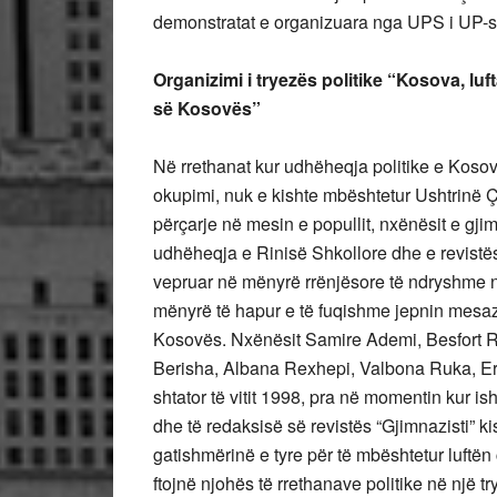
demonstratat e organizuara nga UPS i UP-s
Organizimi i tryezës politike “Kosova, luf
së Kosovës”
Në rrethanat kur udhëheqja politike e Kosovë
okupimi, nuk e kishte mbështetur Ushtrinë Çl
përçarje në mesin e popullit, nxënësit e gji
udhëheqja e Rinisë Shkollore dhe e revistës 
vepruar në mënyrë rrënjësore të ndryshme ng
mënyrë të hapur e të fuqishme jepnin mesazh
Kosovës. Nxënësit Samire Ademi, Besfort Rre
Berisha, Albana Rexhepi, Valbona Ruka, Er
shtator të vitit 1998, pra në momentin kur i
dhe të redaksisë së revistës “Gjimnazisti” 
gatishmërinë e tyre për të mbështetur luftën çl
ftojnë njohës të rrethanave politike në një t