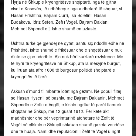
Hyrja në Shkup e kryengritësve shqiptarë, nga të gjitha
viset e Kosovës, të udhëhequr nga atdhetarë të shquar, si
Hasan Prishtina, Bajram Curri, Isa Boletini, Hasan
Budakova, Idriz Seferi, Zefi i Vogël, Bajram Daklani,
Mehmet Shpendi etj. ishte shumë entuziaste.
Ushtria turke që gjendej në qytet, ashtu siç ndodhi edhe në
Prishtinë, ishte shumë e frikësuar dhe e shqetësuar e nuk
dinte se ç’po ndodhte. Ajo nuk bëri kurrfarë rezistence. Me
të hyrë të kryengritësve në Shkup, ata ia mësyjnë burgut,
ku liruan ata afro 1000 të burgosur politikë shqiptarë e
kryengritës të tjerë.
Askush s’mund t’i mbante lotët nga gëzimi. Në popull flitej
se Hasan Hyseni, së bashku me Bajram Daklanin, Mehmet
Shpendin e Zefin e Vogël, e kishin ngritur të parët flamurin
shqiptar në Shkup, më 12 gusht 1912. Për këtë akt
madhështor dhe për veprimtarinë atdhetare të Zefit të
Vogël në çlirimin e Shkupit shkruan shumë gazeta vendëse
dhe të huaja. Nami dhe reputacioni i Zefit të Vogël u ngrit