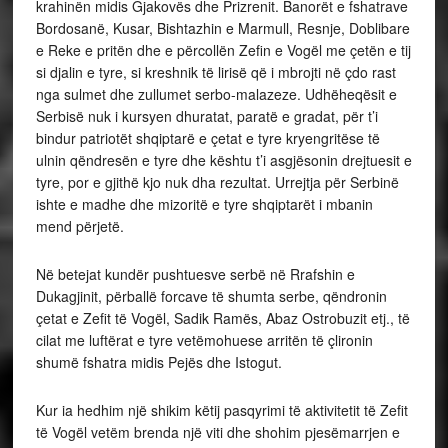
krahinën midis Gjakovës dhe Prizrenit. Banorët e fshatrave
Bordosanë, Kusar, Bishtazhin e Marmull, Resnje, Doblibare
e Reke e pritën dhe e përcollën Zefin e Vogël me çetën e tij
si djalin e tyre, si kreshnik të lirisë që i mbrojti në çdo rast
nga sulmet dhe zullumet serbo-malazeze. Udhëheqësit e
Serbisë nuk i kursyen dhuratat, paratë e gradat, për t’i
bindur patriotët shqiptarë e çetat e tyre kryengritëse të
ulnin qëndresën e tyre dhe kështu t’i asgjësonin drejtuesit e
tyre, por e gjithë kjo nuk dha rezultat. Urrejtja për Serbinë
ishte e madhe dhe mizoritë e tyre shqiptarët i mbanin
mend përjetë.
Në betejat kundër pushtuesve serbë në Rrafshin e
Dukagjinit, përballë forcave të shumta serbe, qëndronin
çetat e Zefit të Vogël, Sadik Ramës, Abaz Ostrobuzit etj., të
cilat me luftërat e tyre vetëmohuese arritën të çlironin
shumë fshatra midis Pejës dhe Istogut.
Kur ia hedhim një shikim këtij pasqyrimi të aktivitetit të Zefit
të Vogël vetëm brenda një viti dhe shohim pjesëmarrjen e