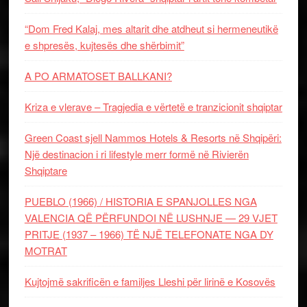
“Dom Fred Kalaj, mes altarit dhe atdheut si hermeneutikë
e shpresës, kujtesës dhe shërbimit”
A PO ARMATOSET BALLKANI?
Kriza e vlerave – Tragjedia e vërtetë e tranzicionit shqiptar
Green Coast sjell Nammos Hotels & Resorts në Shqipëri:
Një destinacion i ri lifestyle merr formë në Rivierën
Shqiptare
PUEBLO (1966) / HISTORIA E SPANJOLLES NGA
VALENCIA QË PËRFUNDOI NË LUSHNJE — 29 VJET
PRITJE (1937 – 1966) TË NJË TELEFONATE NGA DY
MOTRAT
Kujtojmë sakrificën e familjes Lleshi për lirinë e Kosovës