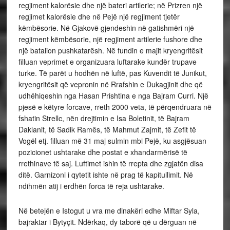
regjiment kalorësie dhe një bateri artilerie; në Prizren një
regjimet kalorësie dhe në Pejë një regjiment tjetër
këmbësorie. Në Gjakovë gjendeshin në gatishmëri një
regjiment këmbësorie, një regjiment artilerie fushore dhe
një batalion pushkatarësh. Në fundin e majit kryengritësit
filluan veprimet e organizuara luftarake kundër trupave
turke. Të parët u hodhën në luftë, pas Kuvendit të Junikut,
kryengritësit që vepronin në Rrafshin e Dukagjinit dhe që
udhëhiqeshin nga Hasan Prishtina e nga Bajram Curri. Një
pjesë e këtyre forcave, rreth 2000 veta, të përqendruara në
fshatin Strellc, nën drejtimin e Isa Boletinit, të Bajram
Daklanit, të Sadik Ramës, të Mahmut Zajmit, të Zefit të
Vogël etj. filluan më 31 maj sulmin mbi Pejë, ku asgjësuan
pozicionet ushtarake dhe postat e xhandarmërisë të
rrethinave të saj. Luftimet ishin të rrepta dhe zgjatën disa
ditë. Garnizoni i qytetit ishte në prag të kapitullimit. Në
ndihmën atij i erdhën forca të reja ushtarake.
Në betejën e Istogut u vra me dinakëri edhe Miftar Syla,
bajraktar i Bytyçit. Ndërkaq, dy taborë që u dërguan në