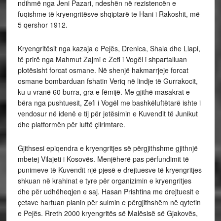
ndihmë nga Jeni Pazari, ndeshën në rezistencën e
fuqishme të kryengritësve shqiptarë te Hani i Rakoshit, më
5 qershor 1912.
Kryengritësit nga kazaja e Pejës, Drenica, Shala dhe Llapi,
të prirë nga Mahmut Zajmi e Zefi i Vogël i shpartalluan
plotësisht forcat osmane. Në shenjë hakmarrjeje forcat
osmane bombarduan fshatin Veriq në lindje të Gurrakocit,
ku u vranë 60 burra, gra e fëmijë. Me gjithë masakrat e
bëra nga pushtuesit, Zefi i Vogël me bashkëluftëtarë ishte i
vendosur në idenë e tij për jetësimin e Kuvendit të Junikut
dhe platformën për luftë çlirimtare.
Gjithsesi epiqendra e kryengritjes së përgjithshme gjithnjë
mbetej Vilajeti i Kosovës. Menjëherë pas përfundimit të
punimeve të Kuvendit një pjesë e drejtuesve të kryengritjes
shkuan në krahinat e tyre për organizimin e kryengritjes
dhe për udhëheqjen e saj. Hasan Prishtina me drejtuesit e
çetave hartuan planin për sulmin e përgjithshëm në qytetin
e Pejës. Rreth 2000 kryengritës së Malësisë së Gjakovës,