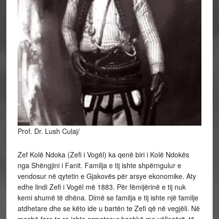
Prof. Dr. Lush Culaj/
Zef Kolë Ndoka (Zefi i Vogël) ka qenë biri i Kolë Ndokës
nga Shëngjini i Fanit. Familja e tij ishte shpërngulur e
vendosur në qytetin e Gjakovës për arsye ekonomike. Aty
edhe lindi Zefi i Vogël më 1883. Për fëmijërinë e tij nuk
kemi shumë të dhëna. Dimë se familja e tij ishte një familje
atdhetare dhe se këto ide u bartën te Zefi që në vegjëli. Në
moshë fare te re ishte armatosur bashkë me vëllezërit, të