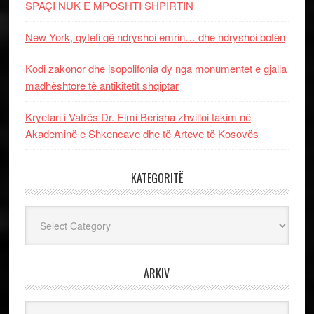
SPAÇI NUK E MPOSHTI SHPIRTIN
New York, qyteti që ndryshoi emrin… dhe ndryshoi botën
Kodi zakonor dhe isopolifonia dy nga monumentet e gjalla
madhështore të antikitetit shqiptar
Kryetari i Vatrës Dr. Elmi Berisha zhvilloi takim në
Akademinë e Shkencave dhe të Arteve të Kosovës
KATEGORITË
Kategoritë
ARKIV
Arkiv