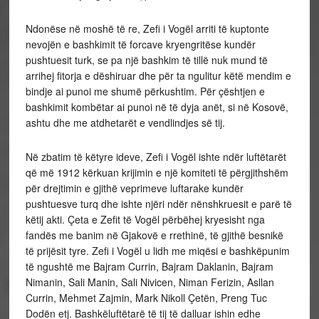
Ndonëse në moshë të re, Zefi i Vogël arriti të kuptonte
nevojën e bashkimit të forcave kryengritëse kundër
pushtuesit turk, se pa një bashkim të tillë nuk mund të
arrihej fitorja e dëshiruar dhe për ta ngulitur këtë mendim e
bindje ai punoi me shumë përkushtim. Për çështjen e
bashkimit kombëtar ai punoi në të dyja anët, si në Kosovë,
ashtu dhe me atdhetarët e vendlindjes së tij.
Në zbatim të këtyre ideve, Zefi i Vogël ishte ndër luftëtarët
që më 1912 kërkuan krijimin e një komiteti të përgjithshëm
për drejtimin e gjithë veprimeve luftarake kundër
pushtuesve turq dhe ishte njëri ndër nënshkruesit e parë të
këtij akti. Çeta e Zefit të Vogël përbëhej kryesisht nga
fandës me banim në Gjakovë e rrethinë, të gjithë besnikë
të prijësit tyre. Zefi i Vogël u lidh me miqësi e bashkëpunim
të ngushtë me Bajram Currin, Bajram Daklanin, Bajram
Nimanin, Sali Manin, Sali Nivicen, Niman Ferizin, Asllan
Currin, Mehmet Zajmin, Mark Nikoll Çetën, Preng Tuc
Dodën etj. Bashkëluftëtarë të tij të dalluar ishin edhe