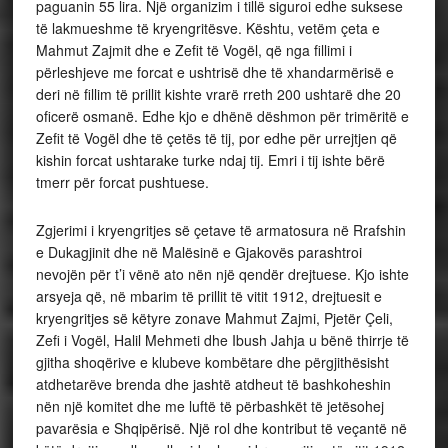
paguanin 55 lira. Një organizim i tillë siguroi edhe suksese
të lakmueshme të kryengritësve. Kështu, vetëm çeta e
Mahmut Zajmit dhe e Zefit të Vogël, që nga fillimi i
përleshjeve me forcat e ushtrisë dhe të xhandarmërisë e
deri në fillim të prillit kishte vrarë rreth 200 ushtarë dhe 20
oficerë osmanë. Edhe kjo e dhënë dëshmon për trimëritë e
Zefit të Vogël dhe të çetës të tij, por edhe për urrejtjen që
kishin forcat ushtarake turke ndaj tij. Emri i tij ishte bërë
tmerr për forcat pushtuese.
Zgjerimi i kryengritjes së çetave të armatosura në Rrafshin
e Dukagjinit dhe në Malësinë e Gjakovës parashtroi
nevojën për t’i vënë ato nën një qendër drejtuese. Kjo ishte
arsyeja që, në mbarim të prillit të vitit 1912, drejtuesit e
kryengritjes së këtyre zonave Mahmut Zajmi, Pjetër Çeli,
Zefi i Vogël, Halil Mehmeti dhe Ibush Jahja u bënë thirrje të
gjitha shoqërive e klubeve kombëtare dhe përgjithësisht
atdhetarëve brenda dhe jashtë atdheut të bashkoheshin
nën një komitet dhe me luftë të përbashkët të jetësohej
pavarësia e Shqipërisë. Një rol dhe kontribut të veçantë në