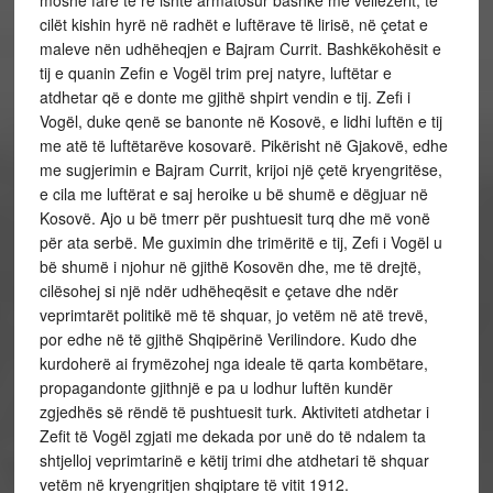
cilët
kishin hyrë në radhët e luftërave të lirisë, në çetat e
maleve nën udhëheqjen e Bajram Currit. Bashkëkohësit e
tij e quanin Zefin e Vogël trim prej natyre, luftëtar e
atdhetar që e donte me gjithë shpirt vendin e tij. Zefi i
Vogël, duke qenë se banonte në Kosovë, e lidhi luftën e tij
me atë të luftëtarëve kosovarë. Pikërisht në Gjakovë, edhe
me sugjerimin e Bajram Currit, krijoi një çetë kryengritëse,
e cila me luftërat e saj heroike u bë shumë e dëgjuar në
Kosovë. Ajo u bë tmerr për pushtuesit turq dhe më vonë
për ata serbë. Me guximin dhe trimëritë e tij, Zefi i Vogël u
bë shumë i njohur në gjithë Kosovën dhe, me të drejtë,
cilësohej si një ndër udhëheqësit e çetave dhe ndër
veprimtarët politikë më të shquar, jo vetëm në atë trevë,
por edhe në të gjithë Shqipërinë Verilindore. Kudo dhe
kurdoherë ai frymëzohej nga ideale të qarta kombëtare,
propagandonte gjithnjë e pa u lodhur luftën kundër
zgjedhës së rëndë të pushtuesit turk. Aktiviteti atdhetar i
Zefit të Vogël zgjati me dekada por unë do të ndalem ta
shtjelloj veprimtarinë e këtij trimi dhe atdhetari të shquar
vetëm në kryengritjen shqiptare të vitit 1912.