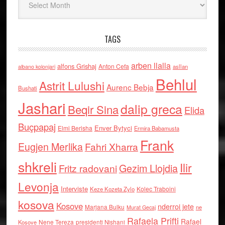
TAGS
arben llalla
alfons Grishaj
Anton Cefa
asllan
albano kolonjari
Behlul
Astrit Lulushi
Aurenc Bebja
Bushati
Jashari
dalip greca
Beqir Sina
Elida
Buçpapaj
Enver Bytyci
Elmi Berisha
Ermira Babamusta
Frank
Eugjen Merlika
Fahri Xharra
shkreli
Ilir
Gezim Llojdia
Fritz radovani
Levonja
Interviste
Kolec Traboini
Keze Kozeta Zylo
kosova
Kosove
nderroi jete
Marjana Bulku
ne
Murat Gecaj
Rafaela Prifti
Rafael
Nene Tereza
Kosove
presidenti Nishani