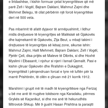
e liridashëse, i kishin formuar çetat kryengritësve që më
parë Zefi i Vogël, Bajram Daklani, Mahmut Zajmi dhe
Mehmet Belegu, të cilat përbënin një forcë kryengritëse
deri në 500 veta.
Pas mbarimit të afatit dyjavor të armëpushimit, i lidhur
midis drejtuesve të kryengritjes së Malësisë së Gjakovës
dhe kajmekamit të Gjakovës, Zija Beut, u mbajt takimi i
drejtuesve të kryengritjes së kësaj zone, sikurse ishin:
Mahmut Zajmi, Halil Mehmeti, Bajram Daklani, Zefi i Vogël,
Pjetër Çeli, disa prijës së Maleve të Dibrës, si dhe Hoxhë
Myslimi i Elbasanit, i njohur si njeri i Ismail Qemalit. Pasi e
kishin çliruar Gjakovën dhe Rrafshin e Dukagjinit,
kryengritësit i përqendruan forcat e tyre në luftën për ta
marrë Prishtinën, të cilën e çliruan më 21 korrik 1912.
Marshimi i grupit më të madh të kryengritësve nga Ferizaj
u bë me anë të rrugëve tokësore nga Karadaku, përmes
Grykës së Kaçanikut, si dhe me anë të hekurudhës
Mitrovicë-Shkup. Më 9 gusht Hasan Prishtina ia paraqiti