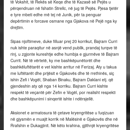
të Vokshit, të Rekës së Keqe dhe të Kazasë së Pejës u
përqendruan në fshatin Strellc, në jug të Pejës. Pjesa tjetër
e tyre mbeti edhe më tej në Junik, për ta penguar
depërtimin e forcave osmane nga Gjakova në Pejë nga ky
drejtim.
Sipas njoftimeve, duke filluar prej 20 korrikut, Bajram Curri
nuk ishte paraqitur në asnjë vend publik, prandaj turqve të
rinj, u zgjonte kureshtje edhe humbja e gjurmëve të Bajram
Currit. Në të vërtetë, ky me bashkëpunëtorët dhe
bashkëluftëtarët e vet kishte arritur në Ferizaj. Aty u takua
me luftëtarët dhe prijësit e Gjakovës dhe të rrethinës, siç
ishin Zefi i Vogël, Shaban Binaku, Bajram Daklani etj. që
gjendeshin aty që nga 14 korriku. Bajram Curri kishte
respekt të veçantë për Zefin e Vogël, por realisht respekti
dhe bashkëpunimi i sinqertë ishte i ndërsjellë.
Aksionet e armatosura të çetave kryengritëse u fuqizuan
në gjysmën e muajit korrik në Malësinë e Gjakovës dhe në
Rrafshin e Dukagjinit. Në këto krahina, gjithnjë kryengritëse