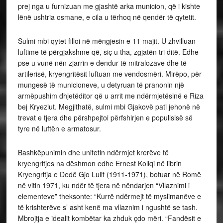
prej nga u furnizuan me gjashtë arka municion, që i kishte
lënë ushtria osmane, e cila u tërhoq në qendër të qytetit.
Sulmi mbi qytet filloi në mëngjesin e 11 majit. U zhvilluan
luftime të përgjakshme që, siç u tha, zgjatën tri ditë. Edhe
pse u vunë nën zjarrin e dendur të mitralozave dhe të
artilerisë, kryengritësit luftuan me vendosmëri. Mirëpo, për
mungesë të municioneve, u detyruan të pranonin një
armëpushim dhjetëditor që u arrit me ndërmjetësinë e Riza
bej Kryeziut. Megjithatë, sulmi mbi Gjakovë pati jehonë në
trevat e tjera dhe përshpejtoi përfshirjen e popullsisë së
tyre në luftën e armatosur.
Bashkëpunimin dhe unitetin ndërmjet krerëve të
kryengritjes na dëshmon edhe Ernest Koliqi në librin
Kryengritja e Dedë Gjo Lulit (1911-1971), botuar në Romë
në vitin 1971, ku ndër të tjera në nëndarjen “Vllaznimi i
elementeve” theksonte: “Kurrë ndërmejt të myslimanëve e
të krishterëve s’ asht kenë ma vllaznim i ngushtë se tash.
Mbrojtja e idealit kombëtar ka zhduk çdo mëri. “Fandësit e