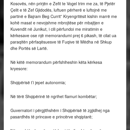
Kosovës, nën prirjën e Zefit te Vogel trim me za, të Pjetër
Çelit e të Zef Gjidodës, luftuen përherë e luftojnë me
partinë e Bajram Beg Currit” Kryengritësit kishin marrë me
kohë masat e nevojshme mbrojtëse për mbajtjen e
Kuvendit në Junikut, i cili përfundoi me miratimin e
kërkesave ose një memorandumi prej 6 pikash, të cilat ua
paraqitën përfaqësuesve të Fuqive të Mëdha në Shkup
dhe Portës së Lartë.
Në këtë memorandum përfshiheshin këta kërkesa
kryesore:
Shqipërisë t’i jepet autonomia;
Në tërë Shqipërinë të ngrihet flamuri kombëtar;
Guvernatori i përgjithshëm i Shqipërisë të zgjidhej nga
pasardhës të princave e princërve shqiptarë;