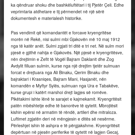
ka qëndruar shoku dhe bashkëluftëtari i tij Pjetër Çeli. Edhe
veprimtaria atdhetare e tij përmendet në një sërë
dokumentesh e materialesh historike.
Pas vendimit që komandantët e forcave kryengritëse
morën në Rekë, nisi sulmi mbi Gjakovën më 10 maj 1912
nga të katër anët. Sulmi zgjati tri ditë e tri net. Në sulm mori
pjesë e gjithë nahija e Gjakovës. Një pjesë e kryengritësve,
nën drejtimin e Zefit të Vogël Bajram Daklanit dhe Zog
Avdylit filluan sulmin, kurse nga një drejtim tjetër sulmuan
forcat e drejtuara nga Ali Binaku, Qerim Binaku dhe
bajraktari i Krasniqes, Bajram Mani, Hasjanët, nën
komandën e Myftyr Sylës, sulmuan nga Ura e Tabakëve,
kurse grupi i katërt marshoi drejt lagjes së romëve.
Pikëtakimi ishte lënë te sarajet e kajmekamit. Kryengritësit
patën mbështetje edhe të banorëve të qytetit. Mbrojtësit
kishin epërsi në armatim të rëndë, artileri dhe mitraloza.
Luftimet zgjatën deri në mëngjesin e ditës së nesërme.
Përleshjet ishin të ashpra e të përgjakshme. Kryengritësit
depërtuan në pjesën periferike të qytetit në lagjen Gecaj,