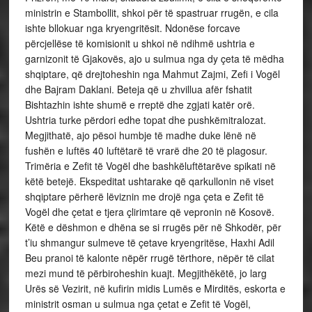
ministrin e Stambollit, shkoi për të spastruar rrugën, e cila
ishte bllokuar nga kryengritësit. Ndonëse forcave
përcjellëse të komisionit u shkoi në ndihmë ushtria e
garnizonit të Gjakovës, ajo u sulmua nga dy çeta të mëdha
shqiptare, që drejtoheshin nga Mahmut Zajmi, Zefi i Vogël
dhe Bajram Daklani. Beteja që u zhvillua afër fshatit
Bishtazhin ishte shumë e rreptë dhe zgjati katër orë.
Ushtria turke përdori edhe topat dhe pushkëmitralozat.
Megjithatë, ajo pësoi humbje të madhe duke lënë në
fushën e luftës 40 luftëtarë të vrarë dhe 20 të plagosur.
Trimëria e Zefit të Vogël dhe bashkëluftëtarëve spikati në
këtë betejë. Ekspeditat ushtarake që qarkullonin në viset
shqiptare përherë lëviznin me drojë nga çeta e Zefit të
Vogël dhe çetat e tjera çlirimtare që vepronin në Kosovë.
Këtë e dëshmon e dhëna se si rrugës për në Shkodër, për
t’iu shmangur sulmeve të çetave kryengritëse, Haxhi Adil
Beu pranoi të kalonte nëpër rrugë tërthore, nëpër të cilat
mezi mund të përbiroheshin kuajt. Megjithëkëtë, jo larg
Urës së Vezirit, në kufirin midis Lumës e Mirditës, eskorta e
ministrit osman u sulmua nga çetat e Zefit të Vogël,