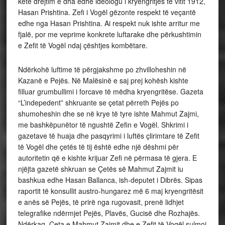
këtë drejtim e dha edhe ideologu i kryengritjes të vitit 1912,
Hasan Prishtina. Zefi i Vogël gëzonte respekt të veçantë
edhe nga Hasan Prishtina. Ai respekt nuk ishte arritur me
fjalë, por me veprime konkrete luftarake dhe përkushtimin
e Zefit të Vogël ndaj çështjes kombëtare.
Ndërkohë luftime të përgjakshme po zhvilloheshin në
Kazanë e Pejës. Në Malësinë e saj prej kohësh kishte
filluar grumbullimi i forcave të mëdha kryengritëse. Gazeta
“L’indepedent” shkruante se çetat përreth Pejës po
shumoheshin dhe se në krye të tyre ishte Mahmut Zajmi,
me bashkëpunëtor të ngushtë Zefin e Vogël. Shkrimi i
gazetave të huaja dhe pasqyrimi i luftës çlirimtare të Zefit
të Vogël dhe çetës të tij është edhe një dëshmi për
autoritetin që e kishte krijuar Zefi në përmasa të gjera. E
njëjta gazetë shkruan se Çetës së Mahmut Zajmit iu
bashkua edhe Hasan Ballanca, ish-deputet i Dibrës. Sipas
raportit të konsullit austro-hungarez më 6 maj kryengritësit
e anës së Pejës, të prirë nga rugovasit, prenë lidhjet
telegrafike ndërmjet Pejës, Plavës, Gucisë dhe Rozhajës.
Ndërkaq, Çeta e Mahmut Zajmit dhe e Zefit të Vogël sulmoi