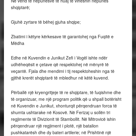
Në vend të nëpunësve të huaj të viheshin nëpunës
shqiptarë;
Gjuhë zyrtare të bëhej gjuha shqipe;
Zbatimi i këtyre kërkesave të garantohej nga Fuqitë e
Mëdha
Edhe në Kuvendin e Junikut Zefi i Vogël ishte ndër
udhëheqësit e çetave që respektohej në mënyrë të
veçantë. Fjala dhe mendimi i tij respektoheshin nga të
gjithë krerët shqiptarë të mbledhur në këtë kuvend.
Përballë një kryengritjeje të re shqiptare, të fuqishme dhe
të organizuar, me një program politik që u shpall botërisht
në Kuvendin e Junikut, xhonturqit përqendruan forca të
shumta ushtarake në Kosovë. Në Ferizaj u sollën tri
regjimente të Divizionit të Stambollit. Në Mitrovicë ishin
përqendruar një regjiment i plotë, një batalion
pushkatarësh dhe dy bateri artilerie; në Prishtinë një