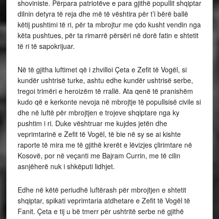
shoviniste. Përpara patriotëve e para gjithë popullit shqiptar
dilnin detyra të reja dhe më të vështira për t’i bërë ballë
këtij pushtimi të ri, për ta mbrojtur me çdo kusht vendin nga
këta pushtues, për ta rimarrë përsëri në dorë fatin e shtetit
të ri të sapokrijuar.
Në të gjitha luftimet që i zhvilloi Çeta e Zefit të Vogël, si
kundër ushtrisë turke, ashtu edhe kundër ushtrisë serbe,
tregoi trimëri e heroizëm të rrallë. Ata qenë të pranishëm
kudo që e kerkonte nevoja në mbrojtje të popullsisë civile si
dhe në luftë për mbrojtjen e trojeve shqiptare nga ky
pushtim i ri. Duke vështruar me kujdes jetën dhe
veprimtarinë e Zefit të Vogël, të bie në sy se ai kishte
raporte të mira me të gjithë krerët e lëvizjes çlirimtare në
Kosovë, por në veçanti me Bajram Currin, me të cilin
asnjëherë nuk i shkëputi lidhjet.
Edhe në këtë periudhë luftërash për mbrojtjen e shtetit
shqiptar, spikati veprimtaria atdhetare e Zefit të Vogël të
Fanit. Çeta e tij u bë tmerr për ushtritë serbe në gjithë