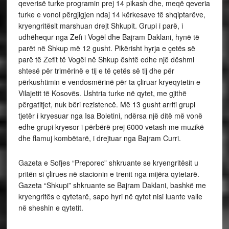
qeverisë turke programin prej 14 pikash dhe, meqë qeveria
turke e vonoi përgjigjen ndaj 14 kërkesave të shqiptarëve,
kryengritësit marshuan drejt Shkupit. Grupi i parë, i
udhëhequr nga Zefi i Vogël dhe Bajram Daklani, hynë të
parët në Shkup më 12 gusht. Pikërisht hyrja e çetës së
parë të Zefit të Vogël në Shkup është edhe një dëshmi
shtesë për trimërinë e tij e të çetës së tij dhe për
përkushtimin e vendosmërinë për ta çliruar kryeqytetin e
Vilajetit të Kosovës. Ushtria turke në qytet, me gjithë
përgatitjet, nuk bëri rezistencë. Më 13 gusht arriti grupi
tjetër i kryesuar nga Isa Boletini, ndërsa një ditë më vonë
edhe grupi kryesor i përbërë prej 6000 vetash me muzikë
dhe flamuj kombëtarë, i drejtuar nga Bajram Curri.
Gazeta e Sofjes “Preporec” shkruante se kryengritësit u
pritën si çlirues në stacionin e trenit nga mijëra qytetarë.
Gazeta “Shkupi” shkruante se Bajram Daklani, bashkë me
kryengritës e qytetarë, sapo hyri në qytet nisi luante valle
në sheshin e qytetit.