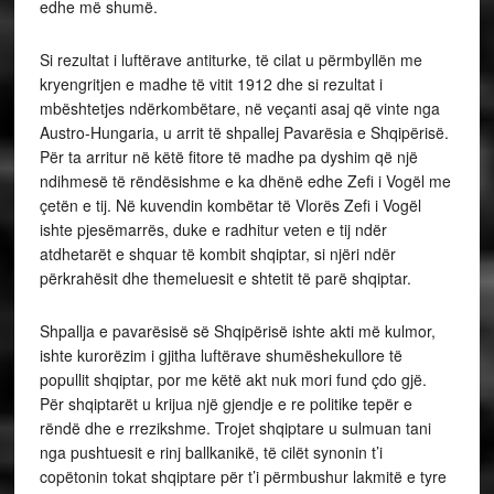
edhe më shumë.
Si rezultat i luftërave antiturke, të cilat u përmbyllën me
kryengritjen e madhe të vitit 1912 dhe si rezultat i
mbështetjes ndërkombëtare, në veçanti asaj që vinte nga
Austro-Hungaria, u arrit të shpallej Pavarësia e Shqipërisë.
Për ta arritur në këtë fitore të madhe pa dyshim që një
ndihmesë të rëndësishme e ka dhënë edhe Zefi i Vogël me
çetën e tij. Në kuvendin kombëtar të Vlorës Zefi i Vogël
ishte pjesëmarrës, duke e radhitur veten e tij ndër
atdhetarët e shquar të kombit shqiptar, si njëri ndër
përkrahësit dhe themeluesit e shtetit të parë shqiptar.
Shpallja e pavarësisë së Shqipërisë ishte akti më kulmor,
ishte kurorëzim i gjitha luftërave shumëshekullore të
popullit shqiptar, por me këtë akt nuk mori fund çdo gjë.
Për shqiptarët u krijua një gjendje e re politike tepër e
rëndë dhe e rrezikshme. Trojet shqiptare u sulmuan tani
nga pushtuesit e rinj ballkanikë, të cilët synonin t’i
copëtonin tokat shqiptare për t’i përmbushur lakmitë e tyre