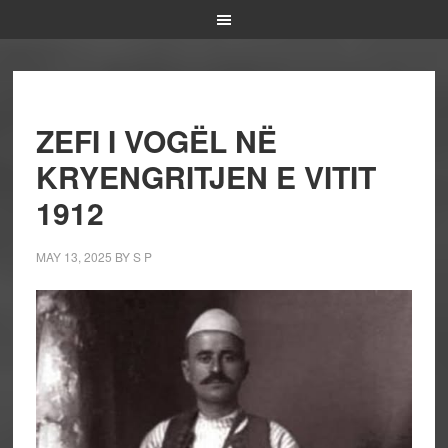
ZEFI I VOGËL NË
KRYENGRITJEN E VITIT
1912
MAY 13, 2025
BY
S P