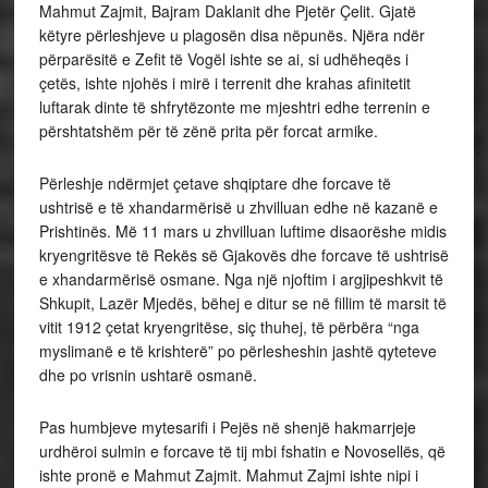
Mahmut Zajmit, Bajram Daklanit dhe Pjetër Çelit. Gjatë
këtyre përleshjeve u plagosën disa nëpunës. Njëra ndër
përparësitë e Zefit të Vogël ishte se ai, si udhëheqës i
çetës, ishte njohës i mirë i terrenit dhe krahas afinitetit
luftarak dinte të shfrytëzonte me mjeshtri edhe terrenin e
përshtatshëm për të zënë prita për forcat armike.
Përleshje ndërmjet çetave shqiptare dhe forcave të
ushtrisë e të xhandarmërisë u zhvilluan edhe në kazanë e
Prishtinës. Më 11 mars u zhvilluan luftime disaorëshe midis
kryengritësve të Rekës së Gjakovës dhe forcave të ushtrisë
e xhandarmërisë osmane. Nga një njoftim i argjipeshkvit të
Shkupit, Lazër Mjedës, bëhej e ditur se në fillim të marsit të
vitit 1912 çetat kryengritëse, siç thuhej, të përbëra “nga
myslimanë e të krishterë” po përlesheshin jashtë qyteteve
dhe po vrisnin ushtarë osmanë.
Pas humbjeve mytesarifi i Pejës në shenjë hakmarrjeje
urdhëroi sulmin e forcave të tij mbi fshatin e Novosellës, që
ishte pronë e Mahmut Zajmit. Mahmut Zajmi ishte nipi i