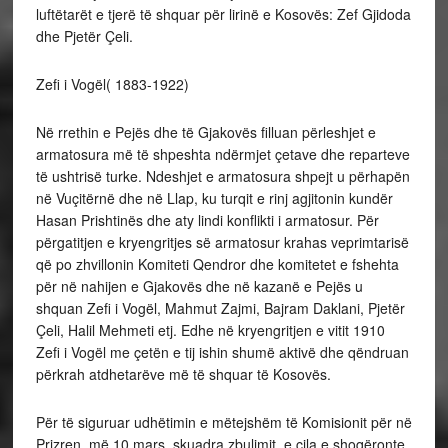
luftëtarët e tjerë të shquar për lirinë e Kosovës: Zef Gjidoda
dhe Pjetër Çeli.
Zefi i Vogël( 1883-1922)
Në rrethin e Pejës dhe të Gjakovës filluan përleshjet e
armatosura më të shpeshta ndërmjet çetave dhe reparteve
të ushtrisë turke. Ndeshjet e armatosura shpejt u përhapën
në Vuçitërnë dhe në Llap, ku turqit e rinj agjitonin kundër
Hasan Prishtinës dhe aty lindi konflikti i armatosur. Për
përgatitjen e kryengritjes së armatosur krahas veprimtarisë
që po zhvillonin Komiteti Qendror dhe komitetet e fshehta
për në nahijen e Gjakovës dhe në kazanë e Pejës u
shquan Zefi i Vogël, Mahmut Zajmi, Bajram Daklani, Pjetër
Çeli, Halil Mehmeti etj. Edhe në kryengritjen e vitit 1910
Zefi i Vogël me çetën e tij ishin shumë aktivë dhe qëndruan
përkrah atdhetarëve më të shquar të Kosovës.
Për të siguruar udhëtimin e mëtejshëm të Komisionit për në
Prizren, më 10 mars, skuadra zbulimit, e cila e shoqëronte