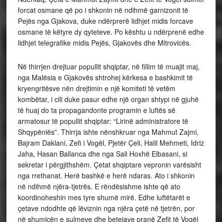
forcat osmane që po i shkonin në ndihmë garnizonit të
Pejës nga Gjakova, duke ndërprerë lidhjet midis forcave
osmane të këtyre dy qyteteve. Po kështu u ndërprenë edhe
lidhjet telegrafike midis Pejës, Gjakovës dhe Mitrovicës.
Në thirrjen drejtuar popullit shqiptar, në fillim të muajit maj,
nga Malësia e Gjakovës shtrohej kërkesa e bashkimit të
kryengritësve nën drejtimin e një komiteti të vetëm
kombëtar, i cili duke pasur edhe një organ shtypi në gjuhë
të huaj do ta propagandonte programin e luftës së
armatosur të popullit shqiptar: “Lirinë administratore të
Shqypëniës”. Thirrja ishte nënshkruar nga Mahmut Zajmi,
Bajram Daklani, Zefi i Vogël, Pjetër Çeli, Halil Mehmeti, Idriz
Jaha, Hasan Ballanca dhe nga Sali Hoxhë Elbasani, si
sekretar i përgjithshëm. Çetat shqiptare vepronin varësisht
nga rrethanat. Herë bashkë e herë ndaras. Ato i shkonin
në ndihmë njëra-tjetrës. E rëndësishme ishte që ato
koordinoheshin mes tyre shumë mirë. Edhe luftëtarët e
çetave ndodhte që lëviznin nga njëra çetë në tjetrën, por
në shumicën e sulmeve dhe betejave pranë Zefit të Vogël