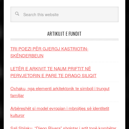
ARTIKUJT E FUNDIT
TRI POEZI PËR GJERGJ KASTRIOTIN-
SKËNDERBEUN
LETËR E ARKIVIT TE NAUM PRIFTIT NË
PERVJETORIN E PARE TE DRAGO SILIQIT
Oxhaku, nga elementi arkitektonik te simboli i trungut
familjar
Arbëreshët si model evropian i mbrojtjes së identitetit
kulturor
Sali Shijaku, “Diego Rivera” shqiptar i artit tonë kombëtar