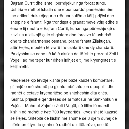
Bajram Currit dhe ishte i përndjekur nga forcat turke.
Ushtria e rrethoi fshatin dhe e bombardoi pamëshirshëm
me artileri, duke djegur e rrënuar kullën e këtij prijësi dhe
shtëpinë e fshatit. Nga tronditjet e granatimeve vdiq edhe e
ëma e tij (motra e Bajram Currit, kurse nga përleshje që u
zhvillua midis një çete shqiptare dhe forcave të ushtrisë
dhe të xhandarmërisë osmane, pranë fshatit Zllakuçan,
afër Pejës, mbetën të vrarë tre ushtarë dhe dy xhandarë.
Pa dyshim se edhe në këtë aksion do të ishte prezent Zefi i
Vogël, aq më tepër kur dihen lidhjet e tij me kryengritësit e
këtij rrethi.
Meqenëse kjo lëvizje kishte për bazë kauzën kombëtare,
gjithnjë e më shumë po gjente mbështetjen e popullit dhe
radhët e çetave kryengritëse po shtoheshin dita ditës.
Kështu, prijësit e qëndresës së armatosur në Sanxhakun e
Pejës – Mahmut Zajmi e Zefi i Vogël, në fillim të marsit
kishin në radhët e tyre 700 kryengritës, kryesisht të kazasë
së Pejës. Shtëpitë që kishin më shumë se 3 djem duhej që
njërin prej tyre ta çonin në radhët e luftëtarëve, ose të