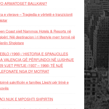
PO ARMATOSET BALLKANI?
za e vlerave – Tragjedia e vërtetë e tranzicionit
iptar
en Coast sjell Nammos Hotels & Resorts në
ipëri: Një destinacion i ri lifestyle merr formë në
ierën Shqiptare
EBLO (1966) / HISTORIA E SPANJOLLES
A VALENCIA QË PËRFUNDOI NË LUSHNJE
29 VJET PRITJE (1937 – 1966) TË NJË
LEFONATE NGA DY MOTRAT
tojmë sakrificën e familjes Lleshi për lirinë e
sovës
AÇI NUK E MPOSHTI SHPIRTIN