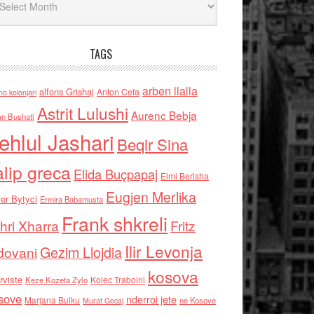
TAGS
arben llalla
alfons Grishaj
Anton Cefa
no kolonjari
Astrit Lulushi
Aurenc Bebja
an Bushati
ehlul Jashari
Beqir Sina
alip greca
Elida Buçpapaj
Elmi Berisha
Eugjen Merlika
er Bytyci
Ermira Babamusta
Frank shkreli
hri Xharra
Fritz
Ilir Levonja
Gezim Llojdia
dovani
kosova
rviste
Kolec Traboini
Keze Kozeta Zylo
sove
nderroi jete
Marjana Bulku
ne Kosove
Murat Gecaj