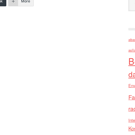
nk
More
alba
asll
B
d
Env
Fa
ra
Inte
Ko