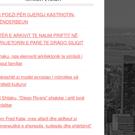
I POEZI PËR GJERGJ KASTRIOTIN-
ËNDERBEUN
TËR E ARKIVIT TE NAUM PRIFTIT NË
RVJETORIN E PARE TE DRAGO SILIQIT
aku, nga elementi arkitektonik te simboli i
ngut familjar
ëreshët si model evropian i mbrojtjes së
titetit kulturor
i Shijaku, “Diego Rivera” shqiptar i artit tonë
mbëtar
m Fred Kalaj, mes altarit dhe atdheut si
meneutikë e shpresës, kujtesës dhe shërbimit”