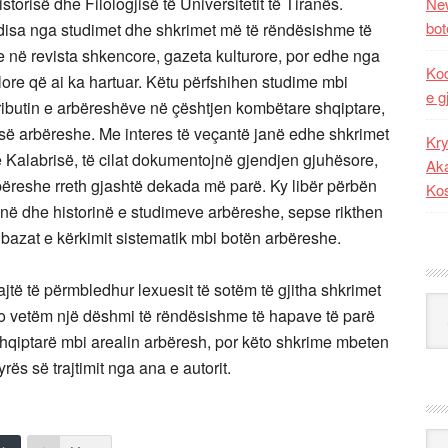
orisë dhe Filologjisë të Universitetit të Tiranës.
New
bot
disa nga studimet dhe shkrimet më të rëndësishme të
e në revista shkencore, gazeta kulturore, por edhe nga
Kod
lore që ai ka hartuar. Këtu përfshihen studime mbi
e g
tributin e arbëreshëve në çështjen kombëtare shqiptare,
sisë arbëreshe. Me interes të veçantë janë edhe shkrimet
Kry
ë Kalabrisë, të cilat dokumentojnë gjendjen gjuhësore,
Aka
bëreshe rreth gjashtë dekada më parë. Ky libër përbën
Ko
inë dhe historinë e studimeve arbëreshe, sepse rikthen
bazat e kërkimit sistematik mbi botën arbëreshe.
rajtë të përmbledhur lexuesit të sotëm të gjitha shkrimet
Kat
në jo vetëm një dëshmi të rëndësishme të hapave të parë
ve shqiptarë mbi arealin arbëresh, por këto shkrime mbeten
ës së trajtimit nga ana e autorit.
Ark