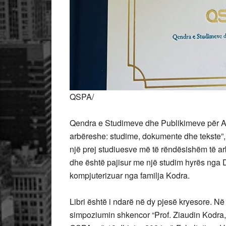
QSPA/
Qendra e Studimeve dhe Publikimeve për Arb
arbëreshe: studime, dokumente dhe tekste”,
një prej studiuesve më të rëndësishëm të ar
dhe është pajisur me një studim hyrës nga D
kompjuterizuar nga familja Kodra.
Libri është i ndarë në dy pjesë kryesore. N
simpoziumin shkencor “Prof. Ziaudin Kodra, 