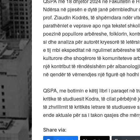
QSPA më 18 dhjetor 2024 në Fakultetin e Hist
Ndërsa në pjesën e dytë janë përmbledhur 
prof. Ziaudin Kodrës, të shpërndara ndër vit
parathëniet e veprave apo nga tekstet shkol
poezinë popullore arbëreshe, folklorin, kon
si dhe analiza për autorët kryesorë të letër
e tij mbi ekspeditat në ngulimet arbëreshe t
kulturore dhe shoqërore të komuniteteve ar
një kontribut të rëndësishëm për albanologj
në qendër të vëmendjes një figurë që hodhi 
QSPA, me botimin e këtij libri i paraqet në t
kritike të studiuesit Kodra, të cilat përbëj
të zhvillimit të kritikës letrare të studiues
ende aktuale për sa i takon qasjes dhe mënyr
Share via: