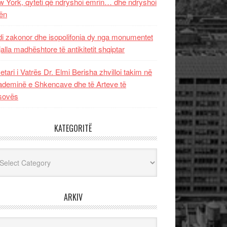
 York, qyteti që ndryshoi emrin… dhe ndryshoi
ën
i zakonor dhe isopolifonia dy nga monumentet
jalla madhështore të antikitetit shqiptar
etari i Vatrës Dr. Elmi Berisha zhvilloi takim në
deminë e Shkencave dhe të Arteve të
sovës
KATEGORITË
egoritë
ARKIV
iv