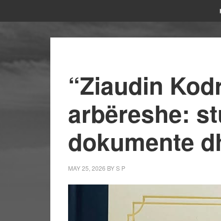
“Ziaudin Kod
arbëreshe: s
dokumente dh
MAY 25, 2026
BY
S P