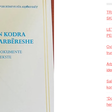
TR
SK
LE
PE
Oxh
tru
Arb
iden
Sal
ko
“Do
her