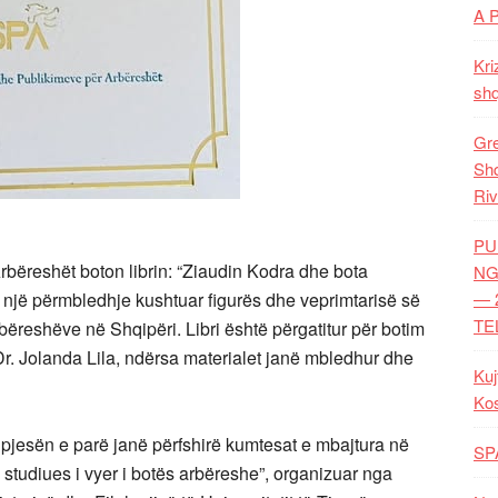
A 
Kri
shq
Gre
Shq
Riv
PU
ëreshët boton librin: “Ziaudin Kodra dhe bota
NG
 një përmbledhje kushtuar figurës dhe veprimtarisë së
— 
TE
bëreshëve në Shqipëri. Libri është përgatitur për botim
r. Jolanda Lila, ndërsa materialet janë mbledhur dhe
Kuj
Ko
ë pjesën e parë janë përfshirë kumtesat e mbajtura në
SP
studiues i vyer i botës arbëreshe”, organizuar nga