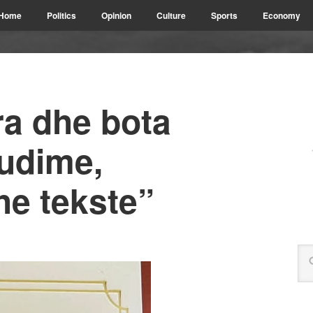
Home
Politics
Opinion
Culture
Sports
Economy
ra dhe bota
tudime,
e tekste”