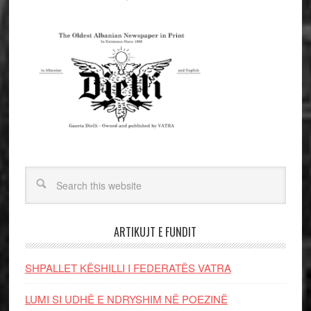
ARTIKUJT E FUNDIT
SHPALLET KËSHILLI I FEDERATËS VATRA
LUMI SI UDHË E NDRYSHIM NË POEZINË