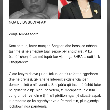
NGA ELIDA BUÇPAPAJ/
Zonja Ambasadore,/
Keni pothuaj katër muaj në Shqipëri dhe besoj se ndiheni
tashmë si në shtëpinë tuaj, sepse për shqiptarët Miku
është i shenjtë, aq më tepër kur vjen nga SHBA, aleati jetik
i shqiptarëve.
Gjatë këtyre ditëve ju jeni fokusuar tek reforma zgjedhore
dhe në drejtësi, që janë të interesit ekzistencial për
demokracinë e një vendi si Shqipëria që tashmë është futur
në grushtin e një njeriu të vetëm, të mbrapshtë, një Kim
Jong-un për vendin e tij, i cili përfiton nga një situatë aspak
interesante që ka ngërthyer vetë Perëndimin, plus gjendja
lockdown nga pandemia.