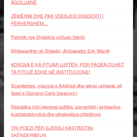
AGOLLIANE
ZËMËRIM DHE PAS VDEKJES! DISIDENTI I
PËRHERSHËM…
Patriotë nga Shqipëria vizituan Vatrën
Mirëseardhje në Shqipëri, Ambasador Eric Wendt
KOSOVA E KA FITUAR LUFTËN, POR PAQEN DUHET
TA FITOJË EDHE NË INSTITUCIONE!
Scanderbeg, mburoja e Arbërisë dhe gjeniu ushtarak në
faqet e Giovanni Carlo Saraceni-t
Republika mbi interesat politike: sovraniteti i qytetarëve,
kushtetutshmëria dhe përgjegjësia shtetërore
TRI POEZI PËR GJERGJ KASTRIOTIN-
SKËNDERBEUN