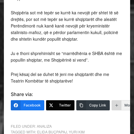
Shqipëria sot më tepër se kurrë ka nevojë për shtet të së
drejtës, por sot më tepër se kurrë shqiptarët dhe aleatët
Perëndimorë nuk kanë kanë nevojë për kryeministër
stalinisto-mafioz, që e përdor parlamentin kukull, policinë
dhe shtetin kundër popullit shqiptar.
Ju e thoni shprehimisht se “marrëdhënia e SHBA është me
popullin shqiptar, me Shqipërinë si vend”.
Prej kësaj del se duhet të jeni me shqiptarët dhe me
Teatrin Kombëtar të shqiptarëve!
Share via:
Facebook
Twitter
Copy Link
More
FILED UNDER:
ANALIZA
TAGGED WITH:
ELIDA BUÇPAPAJ
,
YURI KIM