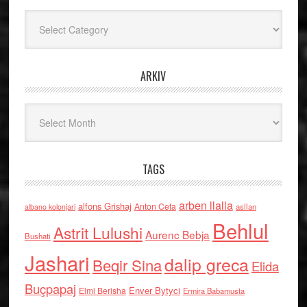
Kategoritë
ARKIV
Arkiv
TAGS
arben llalla
alfons Grishaj
Anton Cefa
asllan
albano kolonjari
Behlul
Astrit Lulushi
Aurenc Bebja
Bushati
Jashari
dalip greca
Beqir Sina
Elida
Buçpapaj
Enver Bytyci
Elmi Berisha
Ermira Babamusta