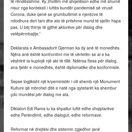
të rëndësishme. Ky zhvillim më shqetëson edhe më shumë
nisur nga konteksti i luftës kundër pandemisë së virusit
Corona, duke qenë se grumbullimet e njerëzve të
ndodhura deri tani dhe ato të pritshme mund të sjellin hapa
pas. U bëj thirrje të gjithë aktorëve për dialog dhe
vetëpërmbajtje.”
Deklarata e Ambasadorit Gjerman ka dy anë të monedhës.
Njëra anë është konfrontimi me të vërtetën se ai e ka
vështirë ta kuptojë një akt të tillë. Ndërsa ftesa për dialog,
ana tjetër e monedhës, është diplomatike dhe konformiste.
Sepse logjikisht një kryeministër i cili shemb një Monument
Kulture që mbrohet ditë e natë nga qytetarët ka shembur
çdo mundësi për dialog me ata.
Diktatori Edi Rama iu ka shpallur luftë edhe shqiptarëve
edhe Perëndimit, edhe dialogut, edhe reformave.
Reformat në drejtësi dhe sistemin zgjedhor janë