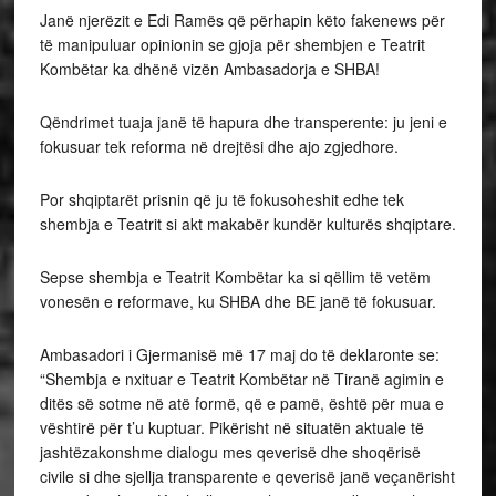
Janë njerëzit e Edi Ramës që përhapin këto fakenews për
të manipuluar opinionin se gjoja për shembjen e Teatrit
Kombëtar ka dhënë vizën Ambasadorja e SHBA!
Qëndrimet tuaja janë të hapura dhe transperente: ju jeni e
fokusuar tek reforma në drejtësi dhe ajo zgjedhore.
Por shqiptarët prisnin që ju të fokusoheshit edhe tek
shembja e Teatrit si akt makabër kundër kulturës shqiptare.
Sepse shembja e Teatrit Kombëtar ka si qëllim të vetëm
vonesën e reformave, ku SHBA dhe BE janë të fokusuar.
Ambasadori i Gjermanisë më 17 maj do të deklaronte se:
“Shembja e nxituar e Teatrit Kombëtar në Tiranë agimin e
ditës së sotme në atë formë, që e pamë, është për mua e
vështirë për t’u kuptuar. Pikërisht në situatën aktuale të
jashtëzakonshme dialogu mes qeverisë dhe shoqërisë
civile si dhe sjellja transparente e qeverisë janë veçanërisht