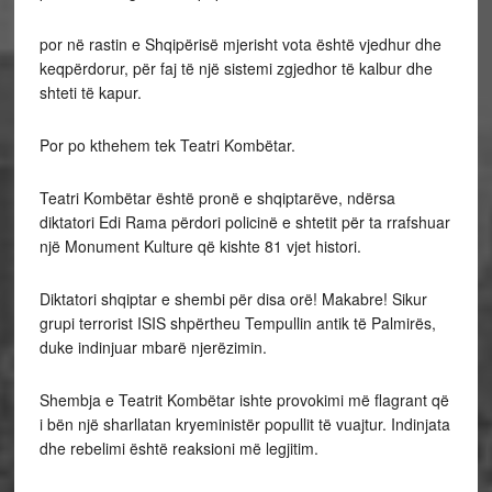
por në rastin e Shqipërisë mjerisht vota është vjedhur dhe
keqpërdorur, për faj të një sistemi zgjedhor të kalbur dhe
shteti të kapur.
Por po kthehem tek Teatri Kombëtar.
Teatri Kombëtar është pronë e shqiptarëve, ndërsa
diktatori Edi Rama përdori policinë e shtetit për ta rrafshuar
një Monument Kulture që kishte 81 vjet histori.
Diktatori shqiptar e shembi për disa orë! Makabre! Sikur
grupi terrorist ISIS shpërtheu Tempullin antik të Palmirës,
duke indinjuar mbarë njerëzimin.
Shembja e Teatrit Kombëtar ishte provokimi më flagrant që
i bën një sharllatan kryeministër popullit të vuajtur. Indinjata
dhe rebelimi është reaksioni më legjitim.