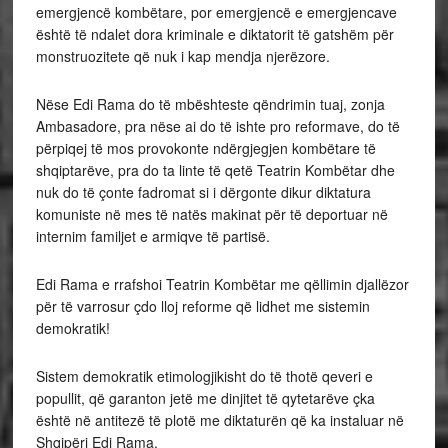
emergjencë kombëtare, por emergjencë e emergjencave
është të ndalet dora kriminale e diktatorit të gatshëm për
monstruozitete që nuk i kap mendja njerëzore.
Nëse Edi Rama do të mbështeste qëndrimin tuaj, zonja
Ambasadore, pra nëse ai do të ishte pro reformave, do të
përpiqej të mos provokonte ndërgjegjen kombëtare të
shqiptarëve, pra do ta linte të qetë Teatrin Kombëtar dhe
nuk do të çonte fadromat si i dërgonte dikur diktatura
komuniste në mes të natës makinat për të deportuar në
internim familjet e armiqve të partisë.
Edi Rama e rrafshoi Teatrin Kombëtar me qëllimin djallëzor
për të varrosur çdo lloj reforme që lidhet me sistemin
demokratik!
Sistem demokratik etimologjikisht do të thotë qeveri e
popullit, që garanton jetë me dinjitet të qytetarëve çka
është në antitezë të plotë me diktaturën që ka instaluar në
Shqipëri Edi Rama.