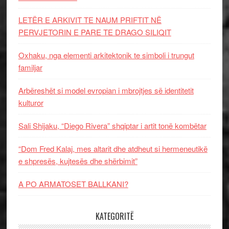
LETËR E ARKIVIT TE NAUM PRIFTIT NË
PERVJETORIN E PARE TE DRAGO SILIQIT
Oxhaku, nga elementi arkitektonik te simboli i trungut
familjar
Arbëreshët si model evropian i mbrojtjes së identitetit
kulturor
Sali Shijaku, “Diego Rivera” shqiptar i artit tonë kombëtar
“Dom Fred Kalaj, mes altarit dhe atdheut si hermeneutikë
e shpresës, kujtesës dhe shërbimit”
A PO ARMATOSET BALLKANI?
KATEGORITË