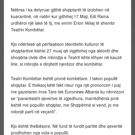
Ndërsa i ka detyruar gjithë shqiptarët të izolohen në
kuarantinë, në natën kur gdhihej 17 Maji, Edi Rama
urdhëroi një laké të tij, me emrin Erion Veliaj të shembi
Teatrin Kombëtar.
Kjo ndërtesë që përfaqëson identitetin kulturor të
shqiptarëve kishte 27 muaj që vigjëlohej nga aktorët dhe
shoqëria civile dhe mbrojtja e Teatrit ishte kthyer në kauzë
lirie, si mbrojte e dinjitetit njerëzor dhe kombëtar.
Teatri Kombëtar është pronë kombëtare. I takon popullit
shqiptar. E theksoj këtë fakt nisur nga një prononcim i juaj
me gazetaren Inva Tare tek Euronews Albania ku nënvizoni
se “pavarësisht qeverive të zgjedhura, marrëdhënia jonë
është me popullin shqiptar, me Shqipërinë si vend, jo me
ndonjë parti në veçanti”.
Kjo është thelbësore. Në fund të fundit partitë dhe qeveritë
prodhohen nga vota e popullit,