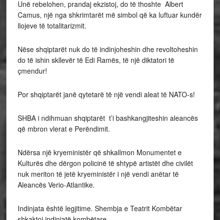
Unë rebelohen, prandaj ekzistoj, do të thoshte Albert
Camus, një nga shkrimtarët më simbol që ka luftuar kundër
llojeve të totalitarizmit.
Nëse shqiptarët nuk do të indinjoheshin dhe revoltoheshin
do të ishin skllevër të Edi Ramës, të një diktatori të
çmendur!
Por shqiptarët janë qytetarë të një vendi aleat të NATO-s!
SHBA i ndihmuan shqiptarët t’i bashkangjiteshin aleancës
që mbron vlerat e Perëndimit.
Ndërsa një kryeministër që shkallmon Monumentet e
Kulturës dhe dërgon policinë të shtypë artistët dhe civilët
nuk meriton të jetë kryeministër i një vendi anëtar të
Aleancës Verio-Atlantike.
Indinjata është legjitime. Shembja e Teatrit Kombëtar
shkaktoi indinjatë kombëtare.