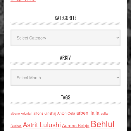
KATEGORITË
Kategoritë
ARKIV
Arkiv
TAGS
arben llalla
alfons Grishaj
Anton Cefa
asllan
albano kolonjari
Behlul
Astrit Lulushi
Aurenc Bebja
Bushati