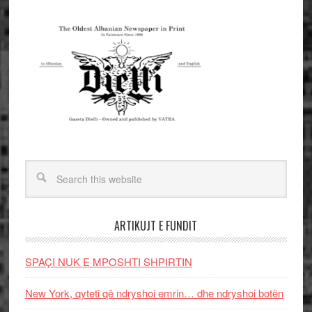
ARTIKUJT E FUNDIT
SPAÇI NUK E MPOSHTI SHPIRTIN
New York, qyteti që ndryshoi emrin… dhe ndryshoi botën