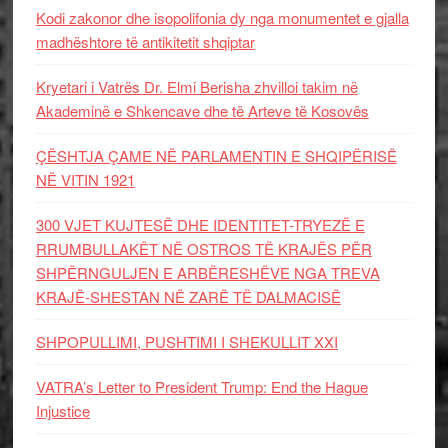
Kodi zakonor dhe isopolifonia dy nga monumentet e gjalla
madhështore të antikitetit shqiptar
Kryetari i Vatrës Dr. Elmi Berisha zhvilloi takim në
Akademinë e Shkencave dhe të Arteve të Kosovës
ÇËSHTJA ÇAME NË PARLAMENTIN E SHQIPËRISË
NË VITIN 1921
300 VJET KUJTESË DHE IDENTITET-TRYEZË E
RRUMBULLAKËT NË OSTROS TË KRAJËS PËR
SHPËRNGULJEN E ARBËRESHËVE NGA TREVA
KRAJË-SHESTAN NË ZARË TË DALMACISË
SHPOPULLIMI, PUSHTIMI I SHEKULLIT XXI
VATRA’s Letter to President Trump: End the Hague
Injustice