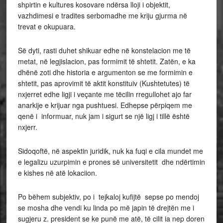
shpirtin e kultures kosovare ndërsa lloji i objektit,
vazhdimesi e tradites serbomadhe me kriju gjurma në
trevat e okupuara.
Së dyti, rasti duhet shikuar edhe në konstelacion me të
metat, në legjislacion, pas formimit të shtetit. Zatën, e ka
dhënë zoti dhe historia e argumenton se me formimin e
shtetit, pas aprovimit të aktit konstituiv (Kushtetutes) të
nxjerret edhe ligji i veçante me tëcilin rregullohet ajo far
anarkije e krijuar nga pushtuesi. Edhepse përpiqem me
qenë i informuar, nuk jam i sigurt se një ligj i tillë është
nxjerr.
Sidoqoftë, në aspektin juridik, nuk ka fuqi e cila mundet me
e legalizu uzurpimin e prones së universitetit dhe ndërtimin
e kishes në atë lokaciion.
Po bëhem subjektiv, po i tejkaloj kufijtë sepse po mendoj
se mosha dhe vendi ku linda po më japin të drejtën me i
sugjeru z. president se ke punë me atë, të cilit ia nep doren