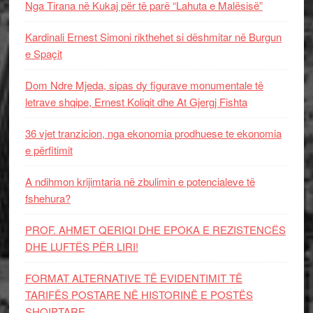
Nga Tirana në Kukaj për të parë “Lahuta e Malësisë”
Kardinali Ernest Simoni rikthehet si dëshmitar në Burgun
e Spaçit
Dom Ndre Mjeda, sipas dy figurave monumentale të
letrave shqipe, Ernest Koliqit dhe At Gjergj Fishta
36 vjet tranzicion, nga ekonomia prodhuese te ekonomia
e përfitimit
A ndihmon krijimtaria në zbulimin e potencialeve të
fshehura?
PROF. AHMET QERIQI DHE EPOKA E REZISTENCЁS
DHE LUFTЁS PЁR LIRI!
FORMAT ALTERNATIVE TË EVIDENTIMIT TË
TARIFËS POSTARE NË HISTORINË E POSTËS
SHQIPTARE