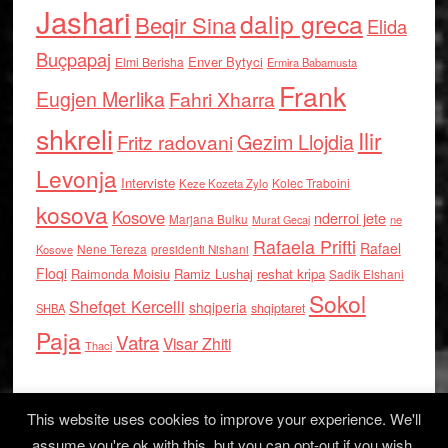
Jashari
dalip greca
Beqir Sina
Elida
Buçpapaj
Enver Bytyci
Elmi Berisha
Ermira Babamusta
Frank
Eugjen Merlika
Fahri Xharra
shkreli
Ilir
Gezim Llojdia
Fritz radovani
Levonja
Interviste
Kolec Traboini
Keze Kozeta Zylo
kosova
Kosove
nderroi jete
Marjana Bulku
ne
Murat Gecaj
Rafaela Prifti
Rafael
Nene Tereza
Kosove
presidenti Nishani
Floqi
Raimonda Moisiu
Ramiz Lushaj
reshat kripa
Sadik Elshani
Sokol
Shefqet Kercelli
shqiperia
shqiptaret
SHBA
Paja
Vatra
Visar Zhiti
Thaci
This website uses cookies to improve your experience. We'll
assume you're ok with this, but you can opt-out if you wish.