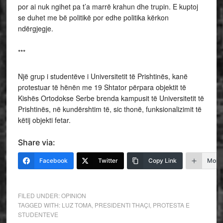
por ai nuk ngihet pa t’a marrë krahun dhe trupin. E kuptoj
se duhet me bë politikë por edhe politika kërkon
ndërgjegje.
***
Një grup i studentëve i Universitetit të Prishtinës, kanë
protestuar të hënën me 19 Shtator përpara objektit të
Kishës Ortodokse Serbe brenda kampusit të Universitetit të
Prishtinës, në kundërshtim të, sic thonë, funksionalizimit të
këtij objekti fetar.
Share via:
Facebook
Twitter
Copy Link
More
FILED UNDER:
OPINION
TAGGED WITH:
LUZ TOMA
,
PRESIDENTI THAÇI
,
PROTESTA E
STUDENTEVE