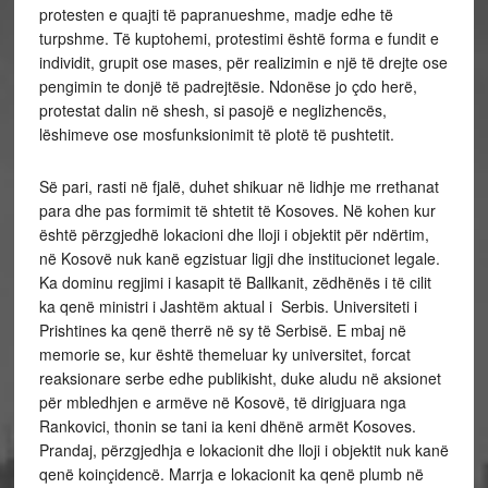
protesten e quajti të papranueshme, madje edhe të
turpshme. Të kuptohemi, protestimi është forma e fundit e
individit, grupit ose mases, për realizimin e një të drejte ose
pengimin te donjë të padrejtësie. Ndonëse jo çdo herë,
protestat dalin në shesh, si pasojë e neglizhencës,
lëshimeve ose mosfunksionimit të plotë të pushtetit.
Së pari, rasti në fjalë, duhet shikuar në lidhje me rrethanat
para dhe pas formimit të shtetit të Kosoves. Në kohen kur
është përzgjedhë lokacioni dhe lloji i objektit për ndërtim,
në Kosovë nuk kanë egzistuar ligji dhe institucionet legale.
Ka dominu regjimi i kasapit të Ballkanit, zëdhënës i të cilit
ka qenë ministri i Jashtëm aktual i Serbis. Universiteti i
Prishtines ka qenë therrë në sy të Serbisë. E mbaj në
memorie se, kur është themeluar ky universitet, forcat
reaksionare serbe edhe publikisht, duke aludu në aksionet
për mbledhjen e armëve në Kosovë, të dirigjuara nga
Rankovici, thonin se tani ia keni dhënë armët Kosoves.
Prandaj, përzgjedhja e lokacionit dhe lloji i objektit nuk kanë
qenë koinçidencë. Marrja e lokacionit ka qenë plumb në