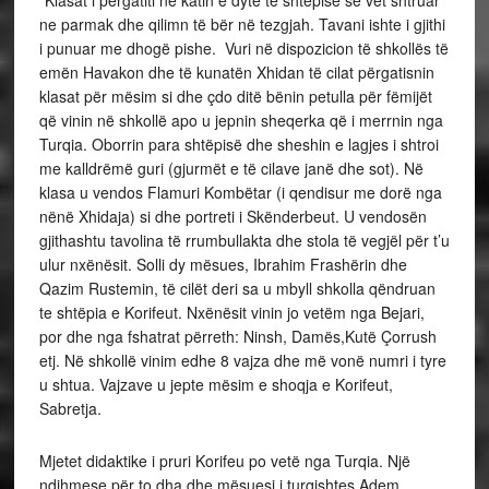
ne parmak dhe qilimn të bër në tezgjah. Tavani ishte i gjithi
i punuar me dhogë pishe. Vuri në dispozicion të shkollës të
emën Havakon dhe të kunatën Xhidan të cilat përgatisnin
klasat për mësim si dhe çdo ditë bënin petulla për fëmijët
që vinin në shkollë apo u jepnin sheqerka që i merrnin nga
Turqia. Oborrin para shtëpisë dhe sheshin e lagjes i shtroi
me kalldrëmë guri (gjurmët e të cilave janë dhe sot). Në
klasa u vendos Flamuri Kombëtar (i qendisur me dorë nga
nënë Xhidaja) si dhe portreti i Skënderbeut. U vendosën
gjithashtu tavolina të rrumbullakta dhe stola të vegjël për t’u
ulur nxënësit. Solli dy mësues, Ibrahim Frashërin dhe
Qazim Rustemin, të cilët deri sa u mbyll shkolla qëndruan
te shtëpia e Korifeut. Nxënësit vinin jo vetëm nga Bejari,
por dhe nga fshatrat përreth: Ninsh, Damës,Kutë Çorrush
etj. Në shkollë vinim edhe 8 vajza dhe më vonë numri i tyre
u shtua. Vajzave u jepte mësim e shoqja e Korifeut,
Sabretja.
Mjetet didaktike i pruri Korifeu po vetë nga Turqia. Një
ndihmese për to dha dhe mësuesi i turqishtes Adem