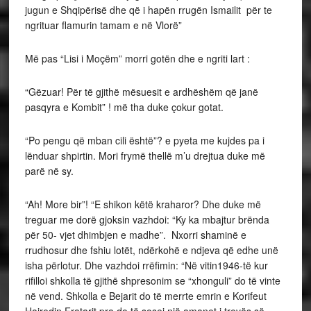
jugun e Shqipërisë dhe që i hapën rrugën Ismailit për te
ngrituar flamurin tamam e në Vlorë”
Më pas “Lisi i Moçëm” morri gotën dhe e ngriti lart :
“Gëzuar! Për të gjithë mësuesit e ardhëshëm që janë
pasqyra e Kombit” ! më tha duke çokur gotat.
“Po pengu që mban cili është”? e pyeta me kujdes pa i
lënduar shpirtin. Mori frymë thellë m’u drejtua duke më
parë në sy.
“Ah! More bir”! “E shikon këtë kraharor? Dhe duke më
treguar me dorë gjoksin vazhdoi: “Ky ka mbajtur brënda
për 50- vjet dhimbjen e madhe”. Nxorri shaminë e
rrudhosur dhe fshiu lotët, ndërkohë e ndjeva që edhe unë
isha përlotur. Dhe vazhdoi rrëfimin: “Në vitin1946-të kur
rifilloi shkolla të gjithë shpresonim se “xhonguli” do të vinte
në vend. Shkolla e Bejarit do të merrte emrin e Korifeut
Hajredin Fratarit pra do të sosej një amanet i trevës së