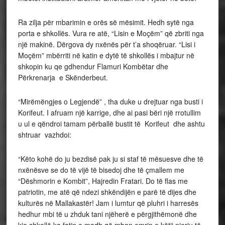
Ra zilja për mbarimin e orës së mësimit. Hedh sytë nga
porta e shkollës. Vura re atë, “Lisin e Moçëm” që zbriti nga
një makinë. Dërgova dy nxënës për t’a shoqëruar. “Lisi i
Moçëm” mbërriti në katin e dytë të shkollës i mbajtur në
shkopin ku qe gdhendur Flamuri Kombëtar dhe
Përkrenarja e Skënderbeut.
“Mirëmëngjes o Legjendë” , tha duke u drejtuar nga busti i
Korifeut. I afruam një karrige, dhe ai pasi bëri një rrotullim
u ul e qëndroi tamam përballë bustit të Korifeut dhe ashtu
shtruar vazhdoi:
“Këto kohë do ju bezdisë pak ju si staf të mësuesve dhe të
nxënësve se do të vijë të bisedoj dhe të çmallem me
“Dëshmorin e Kombit”, Hajredin Fratari. Do të flas me
patriotin, me atë që ndezi shkëndijën e parë të dijes dhe
kulturës në Mallakastër! Jam i lumtur që pluhri i harresës
hedhur mbi të u zhduk tani njëherë e përgjithëmonë dhe
kjo shkollë ka fatin e madh që mban emrin e këtij njeriu të