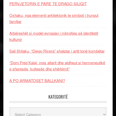
PERVJETORIN E PARE TE DRAGO SILIQIT
Oxhaku, nga elementi arkitektonik te simboli i trungut
familjar
Arbëreshët si model evropian i mbrojtjes së identitetit
kulturor
Sali Shijaku, “Diego Rivera” shqiptar i artit tonë kombëtar
“Dom Fred Kalaj, mes altarit dhe atdheut si hermeneutikë
e shpresës, kujtesës dhe shërbimit”
A PO ARMATOSET BALLKANI?
KATEGORITË
Kategoritë