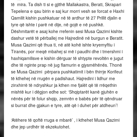
të mira. Ta dish ti si e gjithë Mallakastra, Berati, Skrapari
Tepelena e qau birin e saj kur morri vesh se forcat e Haxhi
Qamilit kishin pushkatuar në të ardhur të 27 Prillit djalin e
tyre që ishte i parë në dije, në gojë e në pushkë.
Dëshmitarët e asaj kohe rrefenin sesi Musa Qazimi kishte
dashur vetë të përballej me Hajredinë në burgun e Beratit.
Musa Qazimi që thua ti, në atë kohë ishte kryemyftiu i
Tiranës, por meqë mbahej si më i paudhi dhe i tmershmi i
haxhiqamilisve e kishin dërguar të shtypte revoltën e jugut
dhe të nginte prap në jug flamurin e gjysmëhënës. Thonë
se Musa Qazimi përpara pushkatimit i bën thirrje Korifeut
të kthehej në rrugën e padishaut. Hajredini i lidhur me
zinxhirrë të ndryshkur ja kthen me fjalët që të rrëqethin
mishtë kur i dëgjon edhe sot: ‘Shqiptarët kanë gjuhën e
nënës për të folur shqip, zemrën e babës për të qëndruar
si burrat dhe gjakun e tyre, atë që i duhet për atdheun’!
‘Atëhere të qoftë rruga e mbarë’ , i kthehet Musa Qazimi
dhe jep urdhër të ekzekutohet.