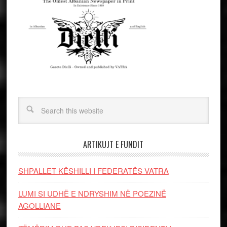
ARTIKUJT E FUNDIT
SHPALLET KËSHILLI I FEDERATËS VATRA
LUMI SI UDHË E NDRYSHIM NË POEZINË
AGOLLIANE