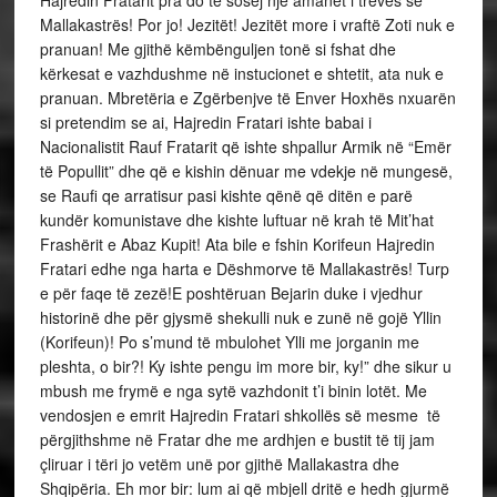
Mallakastrës! Por jo! Jezitët! Jezitët more i vraftë Zoti nuk e
pranuan! Me gjithë këmbënguljen tonë si fshat dhe
kërkesat e vazhdushme në instucionet e shtetit, ata nuk e
pranuan. Mbretëria e Zgërbenjve të Enver Hoxhës nxuarën
si pretendim se ai, Hajredin Fratari ishte babai i
Nacionalistit Rauf Fratarit që ishte shpallur Armik në “Emër
të Popullit” dhe që e kishin dënuar me vdekje në mungesë,
se Raufi qe arratisur pasi kishte qënë që ditën e parë
kundër komunistave dhe kishte luftuar në krah të Mit’hat
Frashërit e Abaz Kupit! Ata bile e fshin Korifeun Hajredin
Fratari edhe nga harta e Dëshmorve të Mallakastrës! Turp
e për faqe të zezë!E poshtëruan Bejarin duke i vjedhur
historinë dhe për gjysmë shekulli nuk e zunë në gojë Yllin
(Korifeun)! Po s’mund të mbulohet Ylli me jorganin me
pleshta, o bir?! Ky ishte pengu im more bir, ky!” dhe sikur u
mbush me frymë e nga sytë vazhdonit t’i binin lotët. Me
vendosjen e emrit Hajredin Fratari shkollës së mesme të
përgjithshme në Fratar dhe me ardhjen e bustit të tij jam
çliruar i tëri jo vetëm unë por gjithë Mallakastra dhe
Shqipëria. Eh mor bir: lum ai që mbjell dritë e hedh gjurmë