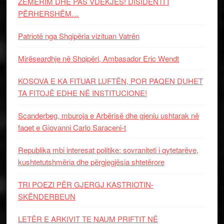
ZËMËRIM DHE PAS VDEKJES! DISIDENTI I
PËRHERSHËM…
Patriotë nga Shqipëria vizituan Vatrën
Mirëseardhje në Shqipëri, Ambasador Eric Wendt
KOSOVA E KA FITUAR LUFTËN, POR PAQEN DUHET
TA FITOJË EDHE NË INSTITUCIONE!
Scanderbeg, mburoja e Arbërisë dhe gjeniu ushtarak në
faqet e Giovanni Carlo Saraceni-t
Republika mbi interesat politike: sovraniteti i qytetarëve,
kushtetutshmëria dhe përgjegjësia shtetërore
TRI POEZI PËR GJERGJ KASTRIOTIN-
SKËNDERBEUN
LETËR E ARKIVIT TE NAUM PRIFTIT NË