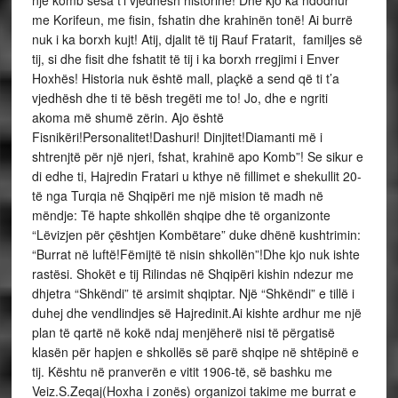
me Korifeun, me fisin, fshatin dhe krahinën tonë! Ai burrë
nuk i ka borxh kujt! Atij, djalit të tij Rauf Fratarit, familjes së
tij, si dhe fisit dhe fshatit të tij i ka borxh rregjimi i Enver
Hoxhës! Historia nuk është mall, plaçkë a send që ti t’a
vjedhësh dhe ti të bësh tregëti me to! Jo, dhe e ngriti
akoma më shumë zërin. Ajo është
Fisnikëri!Personalitet!Dashuri! Dinjitet!Diamanti më i
shtrenjtë për një njeri, fshat, krahinë apo Komb”! Se sikur e
di edhe ti, Hajredin Fratari u kthye në fillimet e shekullit 20-
të nga Turqia në Shqipëri me një mision të madh në
mëndje: Të hapte shkollën shqipe dhe të organizonte
“Lëvizjen për çështjen Kombëtare” duke dhënë kushtrimin:
“Burrat në luftë!Fëmijtë të nisin shkollën”!Dhe kjo nuk ishte
rastësi. Shokët e tij Rilindas në Shqipëri kishin ndezur me
dhjetra “Shkëndi” të arsimit shqiptar. Një “Shkëndi” e tillë i
duhej dhe vendlindjes së Hajredinit.Ai kishte ardhur me një
plan të qartë në kokë ndaj menjëherë nisi të përgatisë
klasën për hapjen e shkollës së parë shqipe në shtëpinë e
tij. Kështu në pranverën e vitit 1906-të, së bashku me
Veiz.S.Zeqaj(Hoxha i zonës) organizoi takime me burrat e