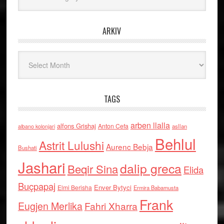
ARKIV
Arkiv
TAGS
arben llalla
alfons Grishaj
Anton Cefa
asllan
albano kolonjari
Behlul
Astrit Lulushi
Aurenc Bebja
Bushati
Jashari
dalip greca
Beqir Sina
Elida
Buçpapaj
Enver Bytyci
Elmi Berisha
Ermira Babamusta
Frank
Eugjen Merlika
Fahri Xharra