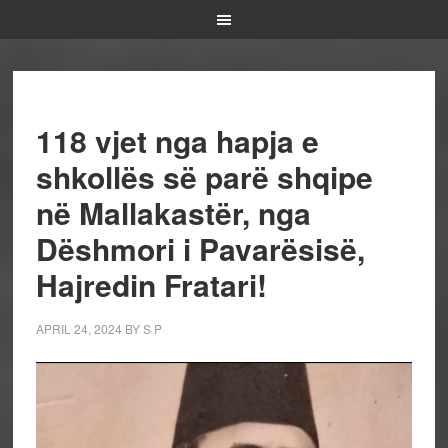
118 vjet nga hapja e
shkollës së parë shqipe
në Mallakastër, nga
Dëshmori i Pavarësisë,
Hajredin Fratari!
APRIL 24, 2024
BY
S P