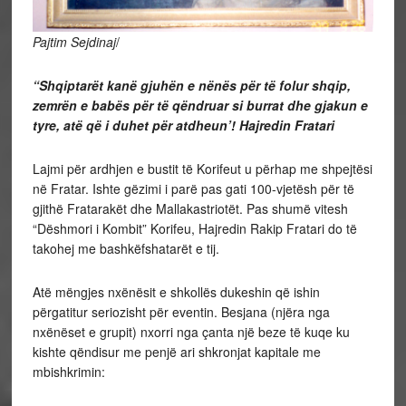
Pajtim Sejdinaj
/
“Shqiptarët kanë gjuhën e nënës për të folur shqip,
zemrën e babës për të qëndruar si burrat dhe gjakun e
tyre, atë që i duhet për atdheun’! Hajredin Fratari
Lajmi për ardhjen e bustit të Korifeut u përhap me shpejtësi
në Fratar. Ishte gëzimi i parë pas gati 100-vjetësh për të
gjithë Fratarakët dhe Mallakastriotët. Pas shumë vitesh
“Dëshmori i Kombit” Korifeu, Hajredin Rakip Fratari do të
takohej me bashkëfshatarët e tij.
Atë mëngjes nxënësit e shkollës dukeshin që ishin
përgatitur seriozisht për eventin. Besjana (njëra nga
nxënëset e grupit) nxorri nga çanta një beze të kuqe ku
kishte qëndisur me penjë ari shkronjat kapitale me
mbishkrimin: