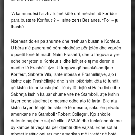
“A ka mundësi t’a zhvillojmë këtë orë mësimi në korridor
para bustit të Korifeut”? – ishte zëri i Besianës. “Po” – ju
thashë.
Nxënësit dolën pa zhurmë dhe rrethuan bustin e Korifeut.
U bëra një panoramë përmbledhëse për jetën dhe veprën
e poetit tonë të madh Naim Frashëri, dhe u tregova atyre
edhe për jetën e Korifeut si dhe lidhjet e tij me derën e
madhe të Frashëllinjve. U tregova që bashkëshortja e
Korifeut, Sabrete Vila, ishte mbesa e Frashëllinjve, ajo i
kishte dajo Frashëllinjtë dhe ishin pikërisht këta të fundit
që kishin bluar krushqinë. Të dy të rinjtë si Hajredini edhe
Sabretja kishin kaluar shumë vite në Stamboll, atje kishin
kryer edhe studimet e mesme edhe ato të larta. Bile ata
kishin kryer të njëjtën shkollë të mesme, shkollën private
amerikane në Stamboll “Robert College”. Kjo shkollë
datonte hapjen e saj në vitin 1863-të dhe funksiononte me
dy kampe të veçanta për djemtë dhe vajzat. Edhe sot ai
mbetet institucioni arsimor amerikan më i vjetër në botë.