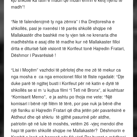
madh”!
“Ne të falenderojmë ty nga zëmra” i tha Drejtoresha e
shkollës, pasi je nxenësi i të parës shkollë shqipe në
Mallakastër dhe bashkë me ty vjen tek ne krenaria dhe
madhështia e asaj dite të madhe kur në Mallakaster filloi
drita e diturisë falë visionit të Korifeut tonë Hajredin Fratari,
Dëshmor i Pavarësisë !
“Lisi i Moçëm” vazhdoi të përlotej dhe me zë të mekur ca
nga mosha e ca nga emocionet filloi të fliste ngadalë: “Dje
duke parë të ngjitej busti i Korifeut për në katin e dytë të
shkollës se si m ‘u kujtua filmi “I Teti në Bronx”, ai kushtuar
“Komisarit Memo”, e ja ashtu po thoja me vete: “Një
komisari i bënë një filëm të tërë, por pse nuk ja bënë dhe
një fisniku si Hajredin Fratari që dha jetën për pavarësinë e
Atdheut dhe që shkriu të gjithë pasurinë për atdhe,
patriotin që në lule të moshës, vetëm 26 -vjeç mendoi dhe
hapi të parën shkollë shqipe ne Mallakastër? Dëshmorin e
Kombit e lanë në harresë për 50-vjet! Por burrat e mëdhenj