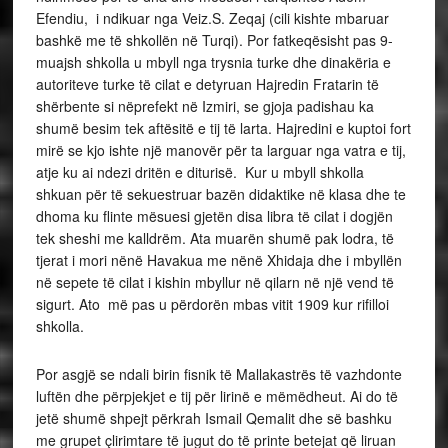
Efendiu, i ndikuar nga Veiz.S. Zeqaj (cili kishte mbaruar
bashkë me të shkollën në Turqi). Por fatkeqësisht pas 9-
muajsh shkolla u mbyll nga trysnia turke dhe dinakëria e
autoriteve turke të cilat e detyruan Hajredin Fratarin të
shërbente si nëprefekt në Izmiri, se gjoja padishau ka
shumë besim tek aftësitë e tij të larta. Hajredini e kuptoi fort
mirë se kjo ishte një manovër për ta larguar nga vatra e tij,
atje ku ai ndezi dritën e diturisë. Kur u mbyll shkolla
shkuan për të sekuestruar bazën didaktike në klasa dhe te
dhoma ku flinte mësuesi gjetën disa libra të cilat i dogjën
tek sheshi me kalldrëm. Ata muarën shumë pak lodra, të
tjerat i mori nënë Havakua me nënë Xhidaja dhe i mbyllën
në sepete të cilat i kishin mbyllur në qilarn në një vend të
sigurt. Ato më pas u përdorën mbas vitit 1909 kur rifilloi
shkolla.
Por asgjë se ndali birin fisnik të Mallakastrës të vazhdonte
luftën dhe përpjekjet e tij për lirinë e mëmëdheut. Ai do të
jetë shumë shpejt përkrah Ismail Qemalit dhe së bashku
me grupet çlirimtare të jugut do të printe betejat që liruan