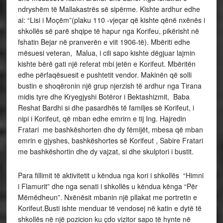
ndryshëm të Mallakastrës së sipërme. Kishte ardhur edhe
ai: “Lisi i Moçëm”(plaku 110 -vjeçar që kishte qënë nxënës i
shkollës së parë shqipe të hapur nga Korifeu, pikërisht në
fshatin Bejar në pranverën e viit 1906-të). Mbëriti edhe
mësuesi veteran, Malua, i cili sapo kishte dëgjuar lajmin
kishte bërë gati një referat mbi jetën e Korifeut. Mbëritën
edhe përfaqësuesit e pushtetit vendor. Makinën që solli
bustin e shoqëronin një grup njerzish të ardhur nga Tirana
midis tyre dhe Kryegjyshi Botëror i Bektashizmit, Baba
Reshat Bardhi si dhe pasardhës të familjes së Korifeut, i
nipi i Korifeut, që mban edhe emrirn e tij Ing. Hajredin
Fratari me bashkëshorten dhe dy fëmijët, mbesa që mban
emrin e gjyshes, bashkëshortes së Korifeut , Sabire Fratari
me bashkëshortin dhe dy vajzat, si dhe skulptori i bustit.
Para fillimit të aktivitetit u këndua nga kori i shkollës “Himni
i Flamurit” dhe nga senati i shkollës u këndua kënga “Për
Mëmëdheun”. Nxënësit mbanin një pllakat me portretin e
Korifeut.Busti ishte menduar të vendosej në katin e dytë të
shkollës në një pozicion ku çdo vizitor sapo të hynte në