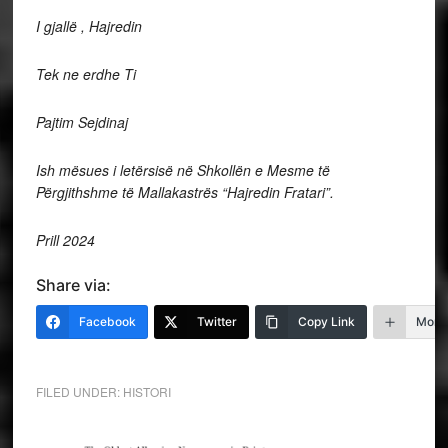
I gjallë , Hajredin
Tek ne erdhe Ti
Pajtim Sejdinaj
Ish mësues i letërsisë në Shkollën e Mesme të
Përgjithshme të Mallakastrës “Hajredin Fratari”.
Prill 2024
Share via:
Facebook
Twitter
Copy Link
More
FILED UNDER:
HISTORI