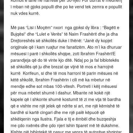
i mban në gjoks populli dhe po ke vend tek zemra e popullit
nuk vdes kurrë.
Më pas “Lisi i Moçëm” nxori nga gjoksi dy libra : “Bagëti e
Bujqësi” dhe “Lulet e Verës” të Naim Frashërit dhe ja dha
Drejtoreshës së shkollës duke i thënë: “Janë dy kopjet
origjinale që i kam ruajtur me fanatizëm. Ato m’i ka dhuruar
mësuesi i parë i shkollës shqipe, zoti Ibrahim Frashëri!E
parandjeja që do të vinte kjo ditë. Ndaj po ja fal biblotekës
së shkollës që ju dhe brezat qe vijnë të mos e harrojnë
kurrë Korifeun, si dhe të mos harroni të parin mësues në
këtë shkollë, Ibrahim Frashërin i cili më ka mbetur në
mendje edhe sot mbas 100-vitesh. Portreti i këij mësuesi
për mua mbetet shumë i dashur. Mbante në kokë një
kapele që i shkonte shumë kostumit të zi me vija të bardha
që e vishte me një jelek që ndrite si ari, me një këmishë të
bardhë si kartë cingari dhe me një palë këpucë që
shkëlqenin nga llustra. Fjala e tij e ëmbël dhe buzqeshja
me çdo nxënës dhe çdo njeri ishin tiparet më të dukshme.
Kishte një biblotekë të pasur me vepra të autorëve shqiptar