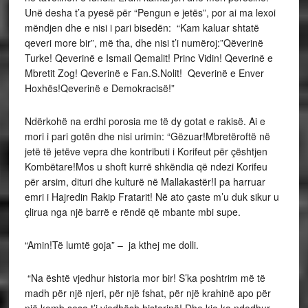
Unë desha t’a pyesë për “Pengun e jetës”, por ai ma lexoi
mëndjen dhe e nisi i pari bisedën: “Kam kaluar shtatë
qeveri more bir”, më tha, dhe nisi t’i numëroj:”Qëverinë
Turke! Qeverinë e Ismail Qemalit! Princ Vidin! Qeverinë e
Mbretit Zog! Qeverinë e Fan.S.Nolit! Qeverinë e Enver
Hoxhës!Qeverinë e Demokracisë!”
Ndërkohë na erdhi porosia me të dy gotat e rakisë. Ai e
mori i pari gotën dhe nisi urimin: “Gëzuar!Mbretëroftë në
jetë të jetëve vepra dhe kontributi i Korifeut për çështjen
Kombëtare!Mos u shoft kurrë shkëndia që ndezi Korifeu
për arsim, dituri dhe kulturë në Mallakastër!I pa harruar
emri i Hajredin Rakip Fratarit! Në ato çaste m’u duk sikur u
çlirua nga një barrë e rëndë që mbante mbi supe.
“Amin!Të lumtë goja” – ja kthej me dolli.
“Na është vjedhur historia mor bir! S’ka poshtrim më të
madh për një njeri, për një fshat, për një krahinë apo për
një komb sesa t’i vjedhësh historinë! Dhe kjo ka ndodhur