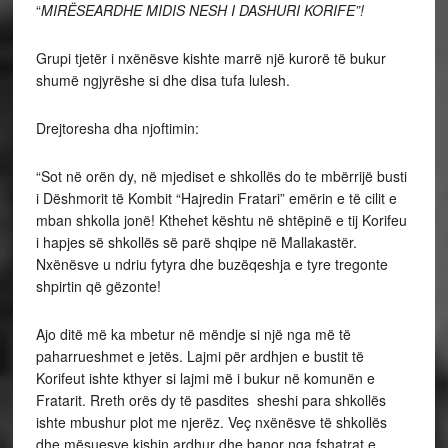
“
MIRËSEARDHE MIDIS NESH I DASHURI KORIFE”!
Grupi tjetër i nxënësve kishte marrë një kurorë të bukur
shumë ngjyrëshe si dhe disa tufa lulesh.
Drejtoresha dha njoftimin:
“Sot në orën dy, në mjediset e shkollës do te mbërrijë busti
i Dëshmorit të Kombit “Hajredin Fratari” emërin e të cilit e
mban shkolla jonë! Kthehet kështu në shtëpinë e tij Korifeu
i hapjes së shkollës së parë shqipe në Mallakastër.
Nxënësve u ndriu fytyra dhe buzëqeshja e tyre tregonte
shpirtin që gëzonte!
Ajo ditë më ka mbetur në mëndje si një nga më të
paharrueshmet e jetës. Lajmi për ardhjen e bustit të
Korifeut ishte kthyer si lajmi më i bukur në komunën e
Fratarit. Rreth orës dy të pasdites sheshi para shkollës
ishte mbushur plot me njerëz. Veç nxënësve të shkollës
dhe mësuesve kishin ardhur dhe banor nga fshatrat e