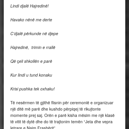
Lindi djalë Hajredinë!
Havako nënë me derte
C’djalë përkunde në djepe
Hajredinë, trimin e rrallë
Që
ç
eli shkollën e parë
Kur lindi u tund konaku
Krisi pushka tek oxhaku!
Të nesërmen të gjithë flisnin për ceremonië e organizuar
një ditë më parë dhe kushdo përpiqej të rikujtonte
momente prej saj. Orën e parë kisha mësim me një klasë
të vitit të dytë dhe do të trajtonim temën “Jeta dhe vepra
letrare e Naim Frashërit”.