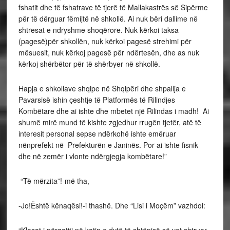
fshatit dhe të fshatrave të tjerë të Mallakastrës së Sipërme
për të dërguar fëmijtë në shkollë. Ai nuk bëri dallime në
shtresat e ndryshme shoqërore. Nuk kërkoi taksa
(pagesë)për shkollën, nuk kërkoi pagesë strehimi për
mësuesit, nuk kërkoj pagesë për ndërtesën, dhe as nuk
kërkoj shërbëtor për të shërbyer në shkollë.
Hapja e shkollave shqipe në Shqipëri dhe shpallja e
Pavarsisë ishin çeshtje të Platformës të Rilindjes
Kombëtare dhe ai ishte dhe mbetet një Rilindas i madh! Ai
shumë mirë mund të kishte zgjedhur rrugën tjetër, atë të
interesit personal sepse ndërkohë ishte emëruar
nënprefekt në Prefekturën e Janinës. Por ai ishte fisnik
dhe në zemër i vlonte ndërgjegja kombëtare!”
“Të mërzita”!-më tha,
-Jo!Është kënaqësi!-i thashë. Dhe “Lisi i Moçëm” vazhdoi:
“Klasat i përgatiti në katin e dytë të shtëpisë së vet shtruar