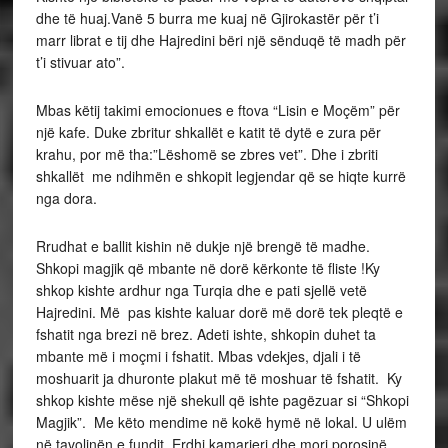
dhe të huaj.Vanë 5 burra me kuaj në Gjirokastër për t’i
marr librat e tij dhe Hajredini bëri një sënduqë të madh për
t’i stivuar ato”.
Mbas këtij takimi emocionues e ftova “Lisin e Moçëm” për
një kafe. Duke zbritur shkallët e katit të dytë e zura për
krahu, por më tha:”Lëshomë se zbres vet”. Dhe i zbriti
shkallët me ndihmën e shkopit legjendar që se hiqte kurrë
nga dora.
Rrudhat e ballit kishin në dukje një brengë të madhe.
Shkopi magjik që mbante në dorë kërkonte të fliste !Ky
shkop kishte ardhur nga Turqia dhe e pati sjellë vetë
Hajredini. Më pas kishte kaluar dorë më dorë tek pleqtë e
fshatit nga brezi në brez. Adeti ishte, shkopin duhet ta
mbante më i moçmi i fshatit. Mbas vdekjes, djali i të
moshuarit ja dhuronte plakut më të moshuar të fshatit. Ky
shkop kishte mëse një shekull që ishte pagëzuar si “Shkopi
Magjik”. Me këto mendime në kokë hymë në lokal. U ulëm
në tavolinën e fundit. Erdhi kamarjeri dhe mori porosinë.