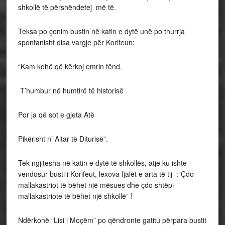
shkollë të përshëndetej më të.
Teksa po çonim bustin në katin e dytë unë po thurrja
spontanisht disa vargje për Korifeun:
“Kam kohë që kërkoj emrin tënd.
T’humbur në humtirë të historisë
Por ja që sot e gjeta Atë
Pikërisht n’ Altar të Diturisë”.
Tek ngjitesha në katin e dytë të shkollës, atje ku ishte
vendosur busti i Korifeut, lexova fjalët e arta të tij :”Çdo
mallakastriot të bëhet një mësues dhe çdo shtëpi
mallakastriote të bëhet një shkollë” !
Ndërkohë “Lisi i Moçëm” po qëndronte gatitu përpara bustit