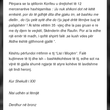
Përpara se ta qëllonin Korifeu u drejtohet të 12
mercenarëve haxhiqamilsa : ‘
Ju nuk shikoni dot në këtë
errësirë, por do të gdhijë dita dhe gjaku im, së bashku me
diellin , do t’ju çelë sytë dhe do t’ju japë dritë fëmijve tuaj të
pafajshëm’
! Ai ishte vëtëm 35 -vjeç dhe la pas gruan e re
me dy djem te veçkël, Skënderin dhe Raufin. Por ai la edhe
një emër të madh, i qoftë shpirti falë ,se kush vdes për
Atdhe është gjithmonë gjallë ”.
Kështu përfundoi rrëfimin e tij “Lisi i Moçëm”. Falë
kujtimeve të tij dhe ish – bashkëkohësve të tij, edhe sot na
vijnë të gjalla shumë ngjarje të atyre kohëve të lavdishme
që lindi heronj.
Kur Shekulli i XXI
Nisi udhën si fëmijë
Derdhur në bronz