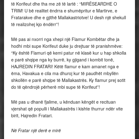
të Korifeut dhe tha me zë të lartë : “MIRËSEARDHE O
TRIM! U bë realitet ëndrra e shumëpritur e Martirve, e
Fratarakve dhe e gjithë Mallakastriotve! U desh një shekull
të realizohej kjo ëndërr”!
Më pas ai nxorri nga xhepi një Flamur Kombëtar dhe ja
hodhi mbi supe Korifeut duke ju drejtuar të pranishmëve:
“Ky është Flamuri që kemi patur në klasë kur u hap shkolla
e parë shqipe nga ky burrë, ky gjigand i kombit tonë,
HAJREDIN FRATARI! Këtë flamur e kam amanet nga e
ëma, Havakua e cila ma dhuroj kur të paudhët mbyllën
shkollën e parë shqipe të Mallakastrës. Ky flamur prej sotit
do të qëndrojë përherë mbi supe të Korifeut”!
Më pas u dhanë fjalime, u kënduan këngët e recituan
vjershat që populli i Mallakastrës i kishte thurrur ndër vite
birit, Hajredin Fratari.
Në Fratar një derë e mirë