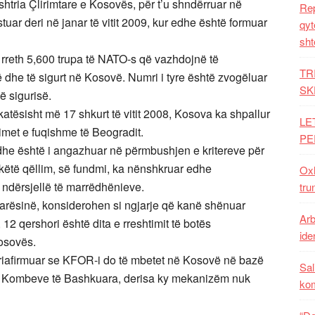
htria Çlirimtare e Kosovës, për t’u shndërruar në
Rep
uar deri në janar të vitit 2009, kur edhe është formuar
qyt
sht
ë rreth 5,600 trupa të NATO-s që vazhdojnë të
TR
të dhe të sigurt në Kosovë. Numri i tyre është zvogëluar
SK
së sigurisë.
katësisht më 17 shkurt të vitit 2008, Kosova ka shpallur
LE
imet e fuqishme të Beogradit.
PE
e dhe është i angazhuar në përmbushjen e kritereve për
 këtë qëllim, së fundmi, ka nënshkruar edhe
Oxh
ndërsjellë të marrëdhënieve.
tru
arësinë, konsiderohen si ngjarje që kanë shënuar
Arb
12 qershori është dita e rreshtimit të botës
iden
Kosovës.
iafirmuar se KFOR-i do të mbetet në Kosovë në bazë
Sal
t të Kombeve të Bashkuara, derisa ky mekanizëm nuk
ko