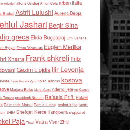
arben llalla
alfons Grishaj
Anton Cefa
no kolonjari
Astrit Lulushi
Aurenc Bebja
an Bushati
ehlul Jashari
Beqir Sina
alip greca
Elida Buçpapaj
Elmi Berisha
Eugjen Merlika
er Bytyci
Ermira Babamusta
Frank shkreli
hri Xharra
Fritz
Ilir Levonja
Gezim Llojdia
dovani
kosova
rviste
Kolec Traboini
Keze Kozeta Zylo
sove
nderroi jete
Marjana Bulku
ne Kosove
Murat Gecaj
Rafaela Prifti
Rafael
e Tereza
presidenti Nishani
qi
Raimonda Moisiu
Ramiz Lushaj
reshat kripa
Sadik
Shefqet Kercelli
shqiperia
hani
shqiptaret
SHBA
kol Paja
Vatra
Visar Zhiti
Thaci