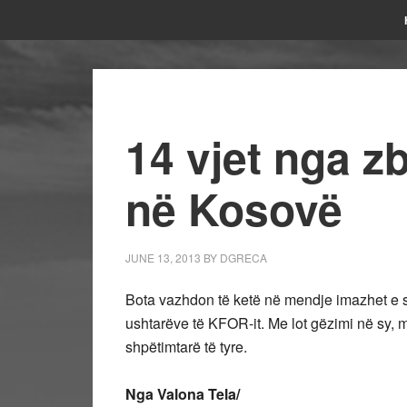
14 vjet nga z
në Kosovë
JUNE 13, 2013
BY
DGRECA
Bota vazhdon të ketë në mendje imazhet e 
ushtarëve të KFOR-it. Me lot gëzimi në sy
shpëtimtarë të tyre.
Nga Valona Tela/