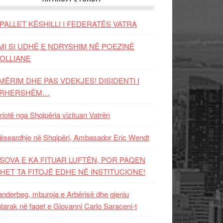
PALLET KËSHILLI I FEDERATËS VATRA
MI SI UDHË E NDRYSHIM NË POEZINË
OLLIANE
MËRIM DHE PAS VDEKJES! DISIDENTI I
ËRHERSHËM…
riotë nga Shqipëria vizituan Vatrën
ëseardhje në Shqipëri, Ambasador Eric Wendt
SOVA E KA FITUAR LUFTËN, POR PAQEN
HET TA FITOJË EDHE NË INSTITUCIONE!
nderbeg, mburoja e Arbërisë dhe gjeniu
tarak në faqet e Giovanni Carlo Saraceni-t