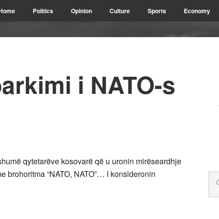
Home
Politics
Opinion
Culture
Sports
Economy
barkimi i NATO-s
shumë qytetarëve kosovarë që u uronin mirëseardhje
, me brohoritma “NATO, NATO”… I konsideronin