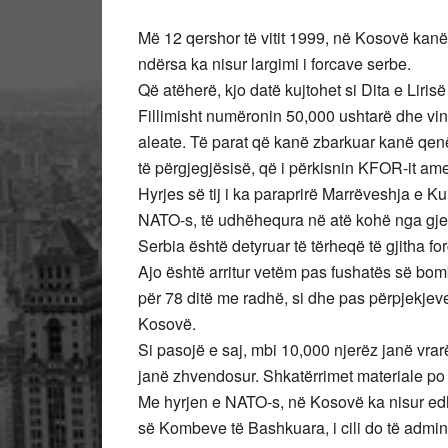
Më 12 qershor të vitit 1999, në Kosovë kan
ndërsa ka nisur largimi i forcave serbe.
Që atëherë, kjo datë kujtohet si Dita e Liri
Fillimisht numëronin 50,000 ushtarë dhe vi
aleate. Të parat që kanë zbarkuar kanë qenë 
të përgjegjësisë, që i përkisnin KFOR-it ame
Hyrjes së tij i ka paraprirë Marrëveshja e 
NATO-s, të udhëhequra në atë kohë nga gjen
Serbia është detyruar të tërheqë të gjitha f
Ajo është arritur vetëm pas fushatës së bom
për 78 ditë me radhë, si dhe pas përpjekjeve
Kosovë.
Si pasojë e saj, mbi 10,000 njerëz janë vrarë
janë zhvendosur. Shkatërrimet materiale p
Me hyrjen e NATO-s, në Kosovë ka nisur ed
së Kombeve të Bashkuara, i cili do të admin