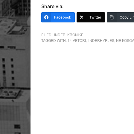
Share via:
Facebook
Twitter
Copy Li
FILED UNDER:
KRONIKE
TAGGED WITH:
14 VETORI
,
I NDERHYRJES
,
NE KOSO