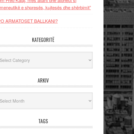
m Fred Kalaj, mes altarit dhe atdheut si
meneutikë e shpresës, kujtesës dhe shërbimit”
PO ARMATOSET BALLKANI?
KATEGORITË
egoritë
ARKIV
iv
TAGS