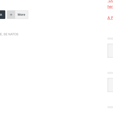
“Do
her
nk
More
A 
VE
,
SE NATOS
Kat
Ark