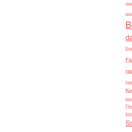
alba
asll
B
d
Env
Fa
ra
Inte
Ko
Nen
Flo
Els
So