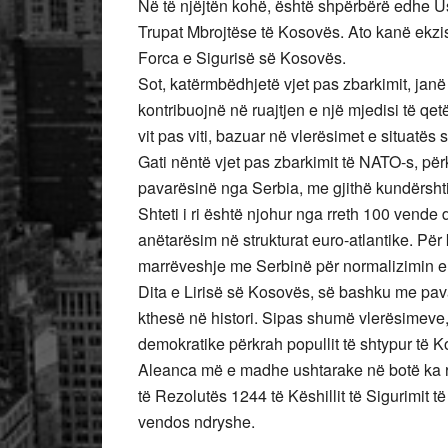
Në të njëjtën kohë, është shpërbërë edhe Us
Trupat Mbrojtëse të Kosovës. Ato kanë ekzist
Forca e Sigurisë së Kosovës.
Sot, katërmbëdhjetë vjet pas zbarkimit, jan
kontribuojnë në ruajtjen e një mjedisi të qe
vit pas viti, bazuar në vlerësimet e situatës 
Gati nëntë vjet pas zbarkimit të NATO-s, për
pavarësinë nga Serbia, me gjithë kundërsht
Shteti i ri është njohur nga rreth 100 vend
anëtarësim në strukturat euro-atlantike. Për
marrëveshje me Serbinë për normalizimin e 
Dita e Lirisë së Kosovës, së bashku me pav
kthesë në histori. Sipas shumë vlerësimeve, 
demokratike përkrah popullit të shtypur të 
Aleanca më e madhe ushtarake në botë ka r
të Rezolutës 1244 të Këshillit të Sigurimi
vendos ndryshe.