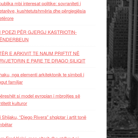
ublika mbi interesat politike: sovraniteti i
etarëve, kushtetutshmëria dhe përgjegjësia
etërore
I POEZI PËR GJERGJ KASTRIOTIN-
ËNDERBEUN
TËR E ARKIVIT TE NAUM PRIFTIT NË
RVJETORIN E PARE TE DRAGO SILIQIT
aku, nga elementi arkitektonik te simboli i
ngut familjar
ëreshët si model evropian i mbrojtjes së
titetit kulturor
i Shijaku, “Diego Rivera” shqiptar i artit tonë
mbëtar