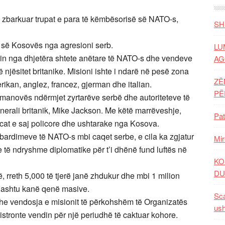
ë zbarkuar trupat e para të këmbësorisë së NATO-s,
SH
së së Kosovës nga agresioni serb.
LU
nin nga dhjetëra shtete anëtare të NATO-s dhe vendeve
AG
njësitet britanike. Misioni ishte i ndarë në pesë zona
ZË
rikan, anglez, francez, gjerman dhe italian.
P
Kumanovës ndërmjet zyrtarëve serbë dhe autoriteteve të
erali britanik, Mike Jackson. Me këtë marrëveshje,
Pat
orcat e saj policore dhe ushtarake nga Kosova.
bardimeve të NATO-s mbi caqet serbe, e cila ka zgjatur
Mir
 të ndryshme diplomatike për t’i dhënë fund luftës në
KO
DU
, rreth 5,000 të tjerë janë zhdukur dhe mbi 1 milion
o ashtu kanë qenë masive.
Sca
he vendosja e misionit të përkohshëm të Organizatës
ush
istronte vendin për një periudhë të caktuar kohore.