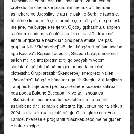
Jugosllavisë vetëm pse ishin shqiptarë, vetëm pse ne
protestonim dhe nuk e pranonim, ne nuk u integruam
asnjëherë në Jugosllavi e aq më pak në Serbinë fashiste,
të cilën e luftuam në çdo formë e çdo mënyrë, me protesta
me jetë, me burgje e të tjera”. Gjocaj, gjithashtu, u shpreh
se ëndrra ende nuk është e realizuar, pasi ëndrra jonë
është Shqipëria e bashkuar, Shqipëria etnike. Më pas,
grupi artistik “Skënderbej” këndon këngën “Unë jam shqipe
nga Kosova”. Rapsodi popullor, Shaban Lajçi, emocionoi
sallën me një interpretim të tij që padyshim vetëm
shqiptarët që jetojnë në emigrim mund ta ndiejnë
plotësisht. Grupi artistik “Skënderbej” interpretoi vallen
“Pavarësia”, këngë e kënduar nga Ilir Shaqiri. Znj. Majlinda
Tafaj recitoi një poezi për pavarësinë e Kosovës shkruar
nga poetja Bukurie Bucpapaj. Kryetari i shoqatës
“Skënderbej” Inc. prezantoi rezolutën e miratuar në
asamblenë dhe senatin e shtetit të Nju Jorkut më 12 shkurt
2024, e cila u lexua e plotë në gjuhën angleze nga Erla
Lamce, nxënëse e programit “Bashkëbisedojmë në gjuhën
e bukur shqipe”.