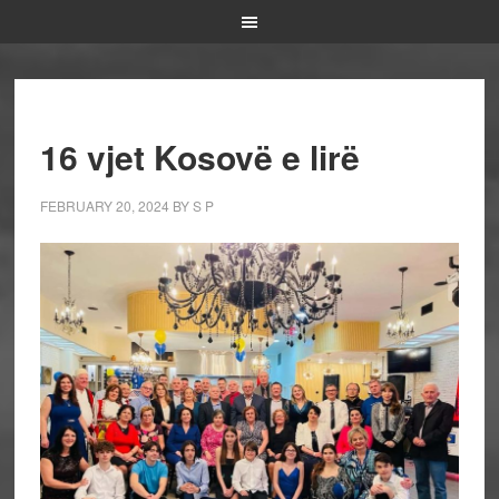
16 vjet Kosovë e lirë
FEBRUARY 20, 2024
BY
S P