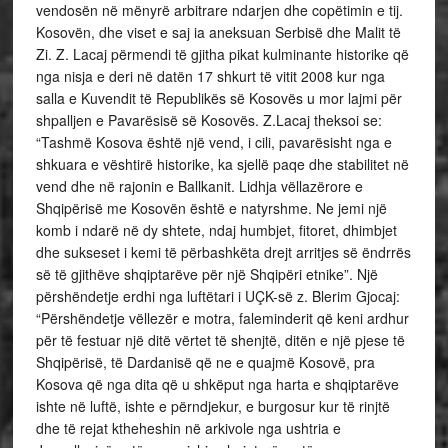
vendosën në mënyrë arbitrare ndarjen dhe copëtimin e tij.
Kosovën, dhe viset e saj ia aneksuan Serbisë dhe Malit të
Zi. Z. Lacaj përmendi të gjitha pikat kulminante historike që
nga nisja e deri në datën 17 shkurt të vitit 2008 kur nga
salla e Kuvendit të Republikës së Kosovës u mor lajmi për
shpalljen e Pavarësisë së Kosovës. Z.Lacaj theksoi se:
“Tashmë Kosova është një vend, i cili, pavarësisht nga e
shkuara e vështirë historike, ka sjellë paqe dhe stabilitet në
vend dhe në rajonin e Ballkanit. Lidhja vëllazërore e
Shqipërisë me Kosovën është e natyrshme. Ne jemi një
komb i ndarë në dy shtete, ndaj humbjet, fitoret, dhimbjet
dhe sukseset i kemi të përbashkëta drejt arritjes së ëndrrës
së të gjithëve shqiptarëve për një Shqipëri etnike”. Një
përshëndetje erdhi nga luftëtari i UÇK-së z. Blerim Gjocaj:
“Përshëndetje vëllezër e motra, faleminderit që keni ardhur
për të festuar një ditë vërtet të shenjtë, ditën e një pjese të
Shqipërisë, të Dardanisë që ne e quajmë Kosovë, pra
Kosova që nga dita që u shkëput nga harta e shqiptarëve
ishte në luftë, ishte e përndjekur, e burgosur kur të rinjtë
dhe të rejat ktheheshin në arkivole nga ushtria e