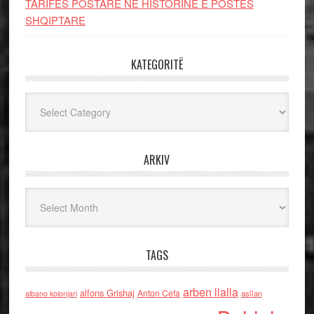
TARIFËS POSTARE NË HISTORINË E POSTËS
SHQIPTARE
KATEGORITË
Kategoritë
ARKIV
Arkiv
TAGS
arben llalla
alfons Grishaj
Anton Cefa
asllan
albano kolonjari