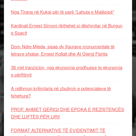
Nga Tirana në Kukaj për të parë “Lahuta e Malësisë”
Kardinali Ernest Simoni rikthehet si dëshmitar në Burgun
e Spaçit
Dom Ndre Mjeda, sipas dy figurave monumentale të
letrave shqipe, Ernest Koliqit dhe At Gjergj Fishta
36 vjet tranzicion, nga ekonomia prodhuese te ekonomia
e përfitimit
A ndihmon krijimtaria në zbulimin e potencialeve të
fshehura?
PROF. AHMET QERIQI DHE EPOKA E REZISTENCЁS
DHE LUFTЁS PЁR LIRI!
FORMAT ALTERNATIVE TË EVIDENTIMIT TË