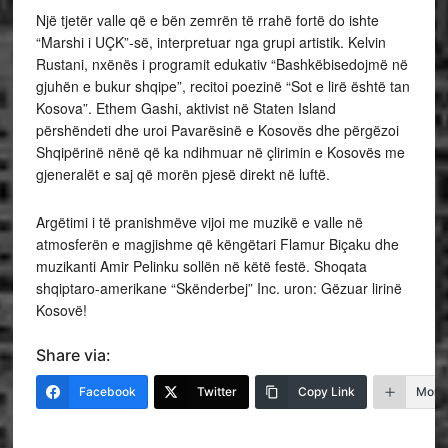
Një tjetër valle që e bën zemrën të rrahë fortë do ishte
“Marshi i UÇK”-së, interpretuar nga grupi artistik. Kelvin
Rustani, nxënës i programit edukativ “Bashkëbisedojmë në
gjuhën e bukur shqipe”, recitoi poezinë “Sot e lirë është tan
Kosova”. Ethem Gashi, aktivist në Staten Island
përshëndeti dhe uroi Pavarësinë e Kosovës dhe përgëzoi
Shqipërinë nënë që ka ndihmuar në çlirimin e Kosovës me
gjeneralët e saj që morën pjesë direkt në luftë.
Argëtimi i të pranishmëve vijoi me muzikë e valle në
atmosferën e magjishme që këngëtari Flamur Biçaku dhe
muzikanti Amir Pelinku sollën në këtë festë. Shoqata
shqiptaro-amerikane “Skënderbej” Inc. uron: Gëzuar lirinë
Kosovë!
Share via:
Facebook
Twitter
Copy Link
More