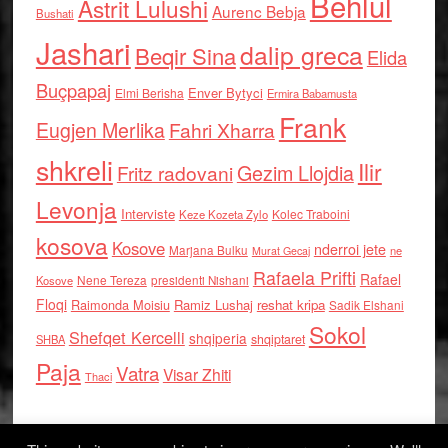
Behlul
Astrit Lulushi
Aurenc Bebja
Bushati
Jashari
dalip greca
Beqir Sina
Elida
Buçpapaj
Enver Bytyci
Elmi Berisha
Ermira Babamusta
Frank
Eugjen Merlika
Fahri Xharra
shkreli
Ilir
Gezim Llojdia
Fritz radovani
Levonja
Interviste
Kolec Traboini
Keze Kozeta Zylo
kosova
Kosove
nderroi jete
Marjana Bulku
ne
Murat Gecaj
Rafaela Prifti
Rafael
Nene Tereza
Kosove
presidenti Nishani
Floqi
Raimonda Moisiu
Ramiz Lushaj
reshat kripa
Sadik Elshani
Sokol
Shefqet Kercelli
shqiperia
shqiptaret
SHBA
Paja
Vatra
Visar Zhiti
Thaci