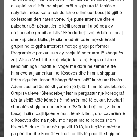
e kuptoi se si ikën aq shpejt orët e zgjatura të festës e
natyrisht, nëse koha nuk do ishte e limituar besoj të gjithë
do festonin deri natën vonë. Një punë intensive dhe e
palodhur për përgatitjen e këtij programi u bë nga dy
drejtueset e grupit artistik “Skënderbej”, znj. Adelina Lacaj
dhe znj. Gela Bulku, të cilat e udhëhoqën mjeshtërisht
grupin në të gjitha interpretimet që grupi performoi.
Programin e prezantuan dy zonja të nderuara të shoqatës,
znj. Alketa Veshi dhe znj. Majlinda Tafaj. Hapja nisi me
këndimin nga i madh e i vogël me dorë në zemër e tre
himneve atij amerikan, të Kosovës dhe himnit shqiptar.
Edhe sigurisht tashmë kënga “Mora fjalë” kushtuar Bacës
Adem Jashari është kthyer në një tjetër himn të shqiptarisë.
Grupi i valleve “Skënderbej” kishin përgatitur një koreografi
për ta sjellë këtë këngë në mënyrën më të bukur. Kryetari i
shoqatës shqiptaro-amerikane “Skënderbej” Inc., z. Imer
Lacaj, i cili mbajti fjalën e rastit të aktivitetit, uroi pavarësinë
e Kosovës dhe na njohu me hapat më të rëndësishëm
historikë, duke filluar që nga viti 1913, ku fuqitë e mëdha
pa përfillur dhe kundër vullnetit politik të popullit shqiptar,