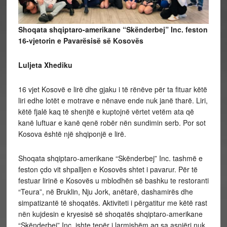
Shoqata shqiptaro-amerikane “Skënderbej” Inc. feston
16-vjetorin e Pavarësisë së Kosovës
Luljeta Xhediku
16 vjet Kosovë e lirë dhe gjaku i të rënëve për ta fituar këtë
liri edhe lotët e motrave e nënave ende nuk janë tharë. Liri,
këtë fjalë kaq të shenjtë e kuptojnë vërtet vetëm ata që
kanë luftuar e kanë qenë robër nën sundimin serb. Por sot
Kosova është një shqiponjë e lirë.
Shoqata shqiptaro-amerikane “Skënderbej” Inc. tashmë e
feston çdo vit shpalljen e Kosovës shtet i pavarur. Për të
festuar lirinë e Kosovës u mblodhën së bashku te restoranti
“Teura”, në Bruklin, Nju Jork, anëtarë, dashamirës dhe
simpatizantë të shoqatës. Aktiviteti i përgatitur me këtë rast
nën kujdesin e kryesisë së shoqatës shqiptaro-amerikane
“Skënderbej” Inc. ishte tepër i larmishëm aq sa asnjëri nuk