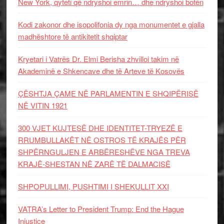
New York, qyteti që ndryshoi emrin… dhe ndryshoi botën
Kodi zakonor dhe isopolifonia dy nga monumentet e gjalla
madhështore të antikitetit shqiptar
Kryetari i Vatrës Dr. Elmi Berisha zhvilloi takim në
Akademinë e Shkencave dhe të Arteve të Kosovës
ÇËSHTJA ÇAME NË PARLAMENTIN E SHQIPËRISË
NË VITIN 1921
300 VJET KUJTESË DHE IDENTITET-TRYEZË E
RRUMBULLAKËT NË OSTROS TË KRAJËS PËR
SHPËRNGULJEN E ARBËRESHËVE NGA TREVA
KRAJË-SHESTAN NË ZARË TË DALMACISË
SHPOPULLIMI, PUSHTIMI I SHEKULLIT XXI
VATRA’s Letter to President Trump: End the Hague
Injustice