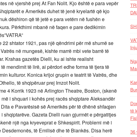
tes në vjershë prej At Fan Nolit. Kjo është e para vepër
TR
Shqiptarët e Amerikës duhet të jenë kryelartë që kjo
DA
 nuk dëshiron që të jetë e para vetëm në fushën e
SH
bukura. Përkthimi mbanë në faqen e pare dedikimin
kës”VATRA”
VAT
me 22 shtator 1921, pas një qëndrimi për më shumë se
Inj
 Vatrës në mungesë, kishte marrë mbi vete barrë të
. Krahas gazetës Dielli, ku ai ishte realisht
Nga
 të mendimit të lirë, ai përdori edhe forma të tjera të
Mal
min kulturor. Konica krijoi grupin e teatrit të Vatrës, dhe
Kar
thello, të shqipëruar prej Imzot Nolit.
Bur
ë me 4 Korrik 1923 në Arlington Theatre, Boston, (skenë
 më i shquari i kohës prej racës shqiptare Aleksandër
Dom
 Dita e Pavarësisë së Amerikës për të dhënë shfaqjen
të 
 i shqiptarëve. Gazeta Dielli ruan gjurmët e përgatitjes
Fis
skenë një nga kryeveprat e Shkespirit. Problemi më i
 e Desdemonës, të Emilisë dhe të Biankës. Disa herë
36 