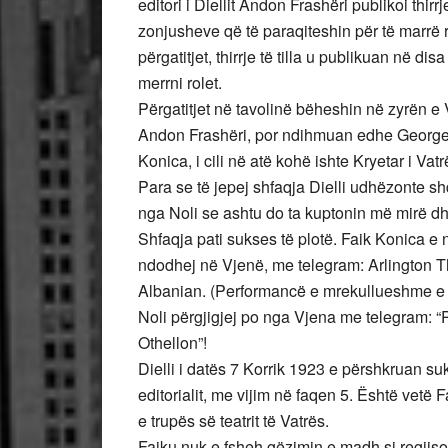
editori i Diellit Andon Frashëri publikoi thir
zonjusheve që të paraqiteshin për të marrë ro
përgatitjet, thirrje të tilla u publikuan në d
merrni rolet.
Përgatitjet në tavolinë bëheshin në zyrën e 
Andon Frashëri, por ndihmuan edhe George Pri
Konica, i cili në atë kohë ishte Kryetar i Vat
Para se të jepej shfaqja Dielli udhëzonte sh
nga Noli se ashtu do ta kuptonin më mirë dh
Shfaqja pati sukses të plotë. Faik Konica e 
ndodhej në Vjenë, me telegram: Arlington Th
Albanian. (Performancë e mrekullueshme e
Noli përgjigjej po nga Vjena me telegram: “P
Othellon”!
Dielli i datës 7 Korrik 1923 e përshkruan s
editorialit, me vijim në faqen 5. Është vetë 
e trupës së teatrit të Vatrës.
Faiku nuk e fsheh gëzimin e madh si regjisor 