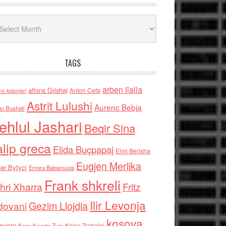
iv
TAGS
arben llalla
alfons Grishaj
Anton Cefa
no kolonjari
Astrit Lulushi
Aurenc Bebja
an Bushati
ehlul Jashari
Beqir Sina
alip greca
Elida Buçpapaj
Elmi Berisha
Eugjen Merlika
er Bytyci
Ermira Babamusta
Frank shkreli
hri Xharra
Fritz
Ilir Levonja
Gezim Llojdia
dovani
kosova
rviste
Kolec Traboini
Keze Kozeta Zylo