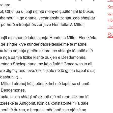
netare.
Ko
t; Othellua u luajt në një mënyrë çuditërisht të bukur,
Nen
shembullin që dhanë, veçanërisht zonjat, çdo shqiptar
Flo
të përherë mirënjohës zonjave Henrietta V. Miller,
Els
So
jti me shumë talent zonja Henrietta Miller- Fisnikëria
r që s’ngre krye kundër padrejtësisë më të madhe,
ha këto ndjenja gjetën aktore me shfaqje të hollë e të
dhe nga pamja fizike kishte dukjen e Desdemonës.
roinën Shekspiriane me këto fjalë:” Grace was in all
e dignity and love.”( Hiri ishte në të gjitha hapat e saj,
e dashuri. “)…
 Miller i afrohej këtij përshkrimi më tepër se shumë
n e Desdemonës.
osta, e cila shfaqi në skenë një rol dramatik me të
ktoreske të Antigonit, Konica konstatonte:” Pa dalë
herë të duken, e hequr si mënjanë, me një zë aq