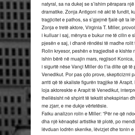
natyral, sa na dukej se s’ishim përapara një
dramatike. Zonja Antigoni në akt të fundit, ku
tragjicitet e pathos, sa s’gjejmë fjalë që ta l
Zonja e tretë aktore, Virginia T. Miller, prov
i kulluar i saj, mënyra e bukur me të cilin e 
pjesën e saj, i dhanë rëndësi të madhe rolit 
Rolin kryesor, peshën e tragjedisë e kishte m
ishin bërë në muajin mars, regjisori Konica,
i sigurtë nëse Vançi Miller do t’ia dilte që të
Venedikut. Por pas çdo prove, skepticizmi 
arriti që të skaliste figurën tragjike të Arapi
loja aktoreskte e Arapit të Venedikut, interpr
thellësisht në shpirit të tekstit shekspirian 
me zjarr, e me dukje vërtetësie.
Faiku analizon rolin e Miller: ”Për ne që ndo
dha një kënaqësi artistike të plotë, po men
lëvduan lodrën skenike, lëvizjet dhe tonin e z