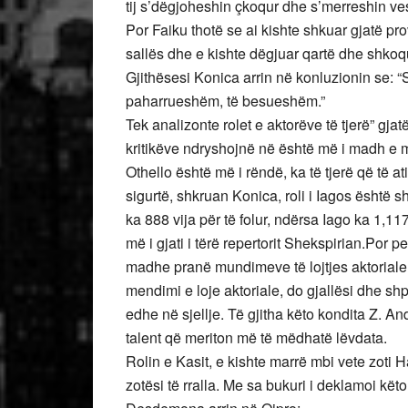
tij s’dëgjoheshin çkoqur dhe s’merreshin ves
Por Faiku thotë se ai kishte shkuar gjatë pr
sallës dhe e kishte dëgjuar qartë dhe shkoqu
Gjithësesi Konica arrin në konluzionin se: “Si
paharrueshëm, të besueshëm.”
Tek analizonte rolet e aktorëve të tjerë” gja
kritikëve ndryshojnë në është më i madh e më
Othello është më i rëndë, ka të tjerë që të at
sigurtë, shkruan Konica, roli i Iagos është s
ka 888 vija për të folur, ndërsa Iago ka 1,117
më i gjati i tërë repertorit Shekspirian.Por p
madhe pranë mundimeve të lojtjes aktoriale. 
mendimi e loje aktoriale, do gjallësi dhe sh
edhe në sjellje. Të gjitha këto kondita Z. An
talent që meriton më të mëdhatë lëvdata.
Rolin e Kasit, e kishte marrë mbi vete zoti Ha
zotësi të rralla. Me sa bukuri i deklamoi këto