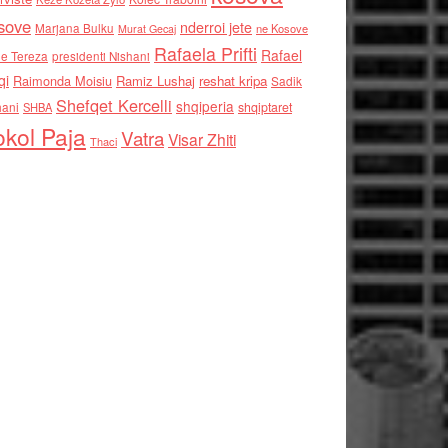
sove
nderroi jete
Marjana Bulku
ne Kosove
Murat Gecaj
Rafaela Prifti
Rafael
e Tereza
presidenti Nishani
qi
Raimonda Moisiu
Ramiz Lushaj
reshat kripa
Sadik
Shefqet Kercelli
shqiperia
hani
shqiptaret
SHBA
kol Paja
Vatra
Visar Zhiti
Thaci