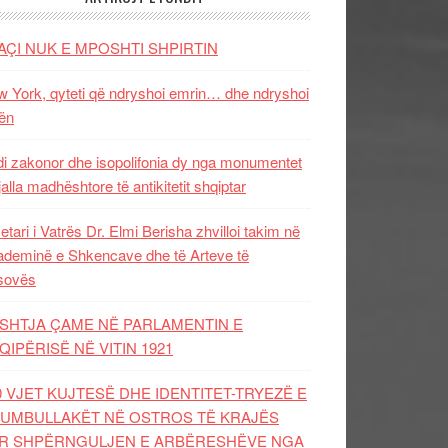
AÇI NUK E MPOSHTI SHPIRTIN
 York, qyteti që ndryshoi emrin… dhe ndryshoi
ën
i zakonor dhe isopolifonia dy nga monumentet
jalla madhështore të antikitetit shqiptar
etari i Vatrës Dr. Elmi Berisha zhvilloi takim në
deminë e Shkencave dhe të Arteve të
sovës
SHTJA ÇAME NË PARLAMENTIN E
QIPËRISË NË VITIN 1921
0 VJET KUJTESË DHE IDENTITET-TRYEZË E
UMBULLAKËT NË OSTROS TË KRAJËS
R SHPËRNGULJEN E ARBËRESHËVE NGA