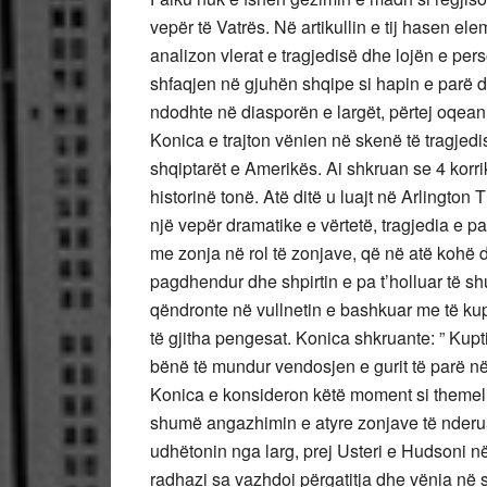
vepër të Vatrës. Në artikullin e tij hasen ele
analizon vlerat e tragjedisë dhe lojën e pe
shfaqjen në gjuhën shqipe si hapin e parë dre
ndodhte në diasporën e largët, përtej oqean
Konica e trajton vënien në skenë të tragjedi
shqiptarët e Amerikës. Ai shkruan se 4 korri
historinë tonë. Atë ditë u luajt në Arlington
një vepër dramatike e vërtetë, tragjedia e 
me zonja në rol të zonjave, që në atë kohë d
pagdhendur dhe shpirtin e pa t’holluar të s
qëndronte në vullnetin e bashkuar me të kupt
të gjitha pengesat. Konica shkruante: ” Kuptim
bënë të mundur vendosjen e gurit të parë në t
Konica e konsideron këtë moment si themelim
shumë angazhimin e atyre zonjave të nderuar
udhëtonin nga larg, prej Usteri e Hudsoni n
radhazi sa vazhdoi përgatitja dhe vënia në s