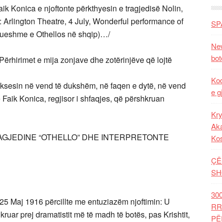
ik Konica e njoftonte përkthyesin e tragjedisë Nolin,
 Arlington Theatre, 4 July, Wonderful performance of
SP
llueshme e Othellos në shqip)…/
New
bot
Përhirimet e mija zonjave dhe zotërinjëve që lojtë
Kod
suksesin në vend të dukshëm, në faqen e dytë, në vend
e g
të Faik Konica, regjisor i shfaqjes, që përshkruan
Kry
Aka
RAGJEDINE “OTHELLO” DHE INTERPRETONTE
Ko
ÇË
SH
30
t 25 Maj 1916 përcillte me entuziazëm njoftimin: U
RR
ruar prej dramatistit më të madh të botës, pas Krishtit,
PË