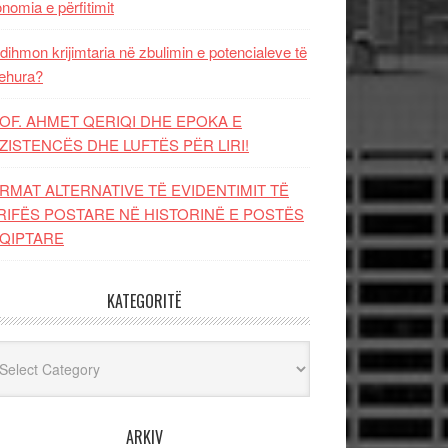
nomia e përfitimit
dihmon krijimtaria në zbulimin e potencialeve të
ehura?
OF. AHMET QERIQI DHE EPOKA E
ZISTENCЁS DHE LUFTЁS PЁR LIRI!
RMAT ALTERNATIVE TË EVIDENTIMIT TË
RIFËS POSTARE NË HISTORINË E POSTËS
QIPTARE
KATEGORITË
egoritë
ARKIV