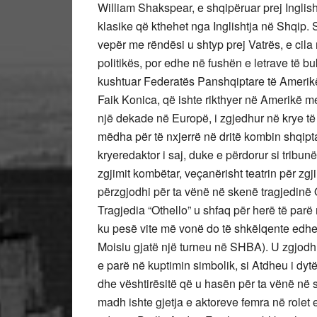
William Shakspear, e shqipëruar prej Inglish
klasike që kthehet nga Inglishtja në Shqip. 
vepër me rëndësi u shtyp prej Vatrës, e cila
politikës, por edhe në fushën e letrave të 
kushtuar Federatës Panshqiptare të Ameri
Faik Konica, që ishte rikthyer në Amerikë 
një dekade në Europë, i zgjedhur në krye të
mëdha për të nxjerrë në dritë kombin shqiptar
kryeredaktor i saj, duke e përdorur si tribunë
zgjimit kombëtar, veçanërisht teatrin për zgji
përzgjodhi për ta vënë në skenë tragjedinë O
Tragjedia “Othello” u shfaq për herë të par
ku pesë vite më vonë do të shkëlqente edhe
Moisiu gjatë një turneu në SHBA). U zgjodh
e parë në kuptimin simbolik, si Atdheu i dytë
dhe vështirësitë që u hasën për ta vënë në 
madh ishte gjetja e aktoreve femra në rolet