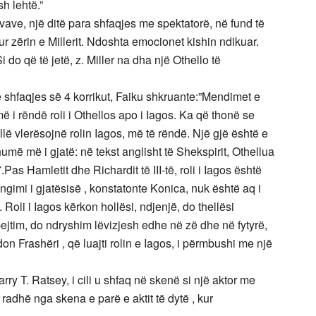
h lehtë.”
ovave, një ditë para shfaqjes me spektatorë, në fund të
r zërin e Millerit. Ndoshta emocionet kishin ndikuar.
 do që të jetë, z. Miller na dha një Othello të
të shfaqjes së 4 korrikut, Faiku shkruante:”Mendimet e
 i rëndë roli i Othellos apo i Iagos. Ka që thonë se
illë vlerësojnë rolin Iagos, më të rëndë. Një gjë është e
humë më i gjatë: në tekst anglisht të Shekspirit, Othellua
.Pas Hamletit dhe Richardit të III-të, roli i Iagos është
engimi i gjatësisë , konstatonte Konica, nuk është aq i
Roli i Iagos kërkon hollësi, ndjenjë, do thellësi
pejtim, do ndryshim lëvizjesh edhe në zë dhe në fytyrë,
don Frashëri , që luajti rolin e Iagos, i përmbushi me një
rry T. Ratsey, i cili u shfaq në skenë si një aktor me
 radhë nga skena e parë e aktit të dytë , kur