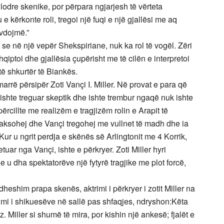
 lodre skenike, por përpara ngjarjesh të vërteta
 e kërkonte roli, tregoi një fuqi e një gjallësi me aq
ëvdojmë.”
oi se në një vepër Shekspiriane, nuk ka rol të vogël. Zëri
shqiptoi dhe gjallësia çupërisht me të cilën e interpretoi
të shkurtër të Biankës.
arrë përsipër Zoti Vançi I. Miller. Në provat e para që
 ishte treguar skeptik dhe ishte trembur ngaqë nuk ishte
 përcillte me realizëm e tragjizëm rolin e Arapit të
paksohej dhe Vançi tregohej me vullnet të madh dhe ia
t. Kur u ngrit perdja e skënës së Arlingtonit me 4 Korrik,
etuar nga Vançi, ishte e përkryer. Zoti Miller hyri
dhe u dha spektatorëve një fytyrë tragjike me plot forcë,
dheshim prapa skenës, aktrimi i përkryer i zotit Miller na
dimi i shikuesëve në sallë pas shfaqjes, ndryshon:Këta
. Miller si shumë të mira, por kishin një ankesë; fjalët e