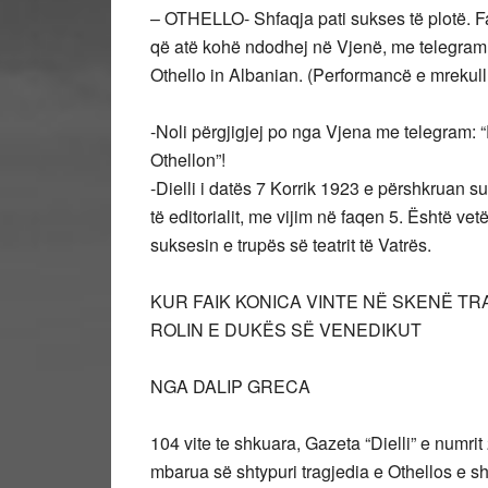
– OTHELLO- Shfaqja pati sukses të plotë. Fa
që atë kohë ndodhej në Vjenë, me telegram:
Othello in Albanian. (Performancë e mreku
-Noli përgjigjej po nga Vjena me telegram: “
Othellon”!
-Dielli i datës 7 Korrik 1923 e përshkruan 
të editorialit, me vijim në faqen 5. Është ve
suksesin e trupës së teatrit të Vatrës.
KUR FAIK KONICA VINTE NË SKENË T
ROLIN E DUKËS SË VENEDIKUT
NGA DALIP GRECA
104 vite te shkuara, Gazeta “Dielli” e numri
mbarua së shtypuri tragjedia e Othellos e shk