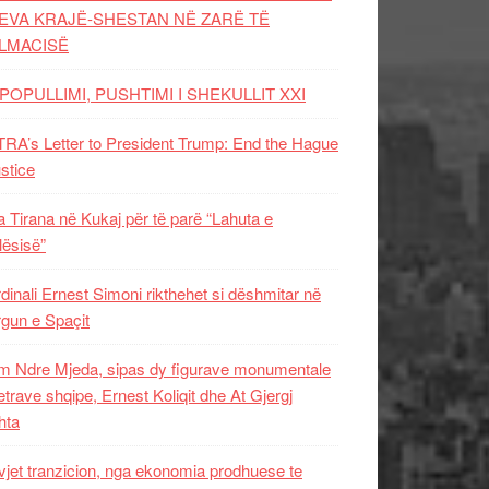
EVA KRAJË-SHESTAN NË ZARË TË
LMACISË
POPULLIMI, PUSHTIMI I SHEKULLIT XXI
RA’s Letter to President Trump: End the Hague
ustice
 Tirana në Kukaj për të parë “Lahuta e
ësisë”
dinali Ernest Simoni rikthehet si dëshmitar në
gun e Spaçit
 Ndre Mjeda, sipas dy figurave monumentale
letrave shqipe, Ernest Koliqit dhe At Gjergj
hta
vjet tranzicion, nga ekonomia prodhuese te