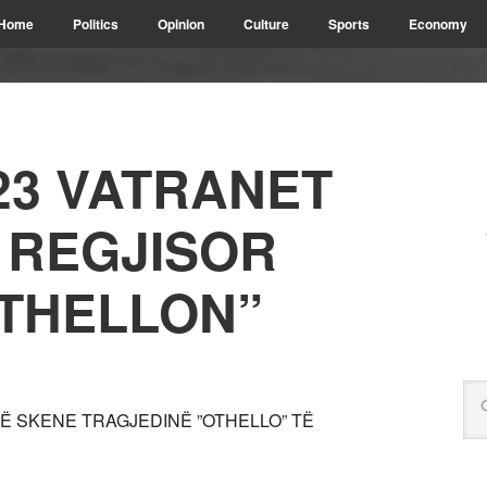
Home
Politics
Opinion
Culture
Sports
Economy
23 VATRANET
 REGJISOR
THELLON”
 NË SKENE TRAGJEDINË ”OTHELLO” TË