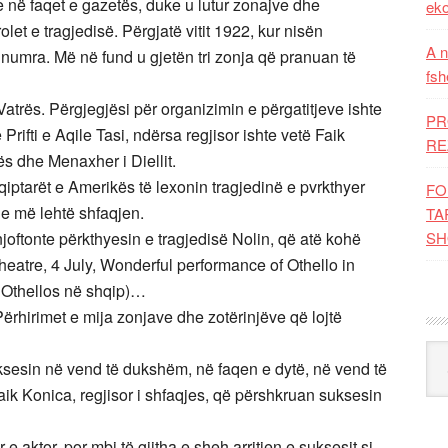
rje në faqet e gazetës, duke u lutur zonajve dhe
eko
let e tragjedisë. Përgjatë vitit 1922, kur nisën
A n
isa numra. Më në fund u gjetën tri zonja që pranuan të
fsh
Vatrës. Përgjegjësi për organizimin e përgatitjeve ishte
PR
fti e Aqile Tasi, ndërsa regjisor ishte vetë Faik
RE
rës dhe Menaxher i Diellit.
qiptarët e Amerikës të lexonin tragjedinë e pvrkthyer
FO
e më lehtë shfaqjen.
TA
njoftonte përkthyesin e tragjedisë Nolin, që atë kohë
SH
eatre, 4 July, Wonderful performance of Othello in
 Othellos në shqip)…
ërhirimet e mija zonjave dhe zotërinjëve që lojtë
Kat
uksesin në vend të dukshëm, në faqen e dytë, në vend të
Faik Konica, regjisor i shfaqjes, që përshkruan suksesin
e aktor, por mbi të gjitha e sheh arritjen e suksesit si