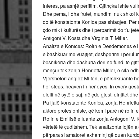
interes, pa asnjë përfitim. Gjithçka ishte vull
Dhe pema, i dha frutet, mundimi nuk shkoi ko
do të konstatonte Konica pas shfaqjes. Për 
çdo mik i kulturës dhe i përparimit do t’u je
Antigoni V. Kosta dhe Virginia T. Miller.
Analiza e Konicës: Rolin e Desdemonës e lua
e bashkuar me vuajtjet, dëshpërimi i përulu
besnikëria dhe dashuria deri në fund, të gjit
mënçur tek zonja Henrietta Miller, e cila e
Vjershëtori anglez Milton, e përshkruante he
her steps, heaven in her eyes, In every gestur
qielli në sytë e saj, në çdo gjest, dinjitet dh
Pa fjalë konstatonte Konica, zonja Henrietta
aktore profesioniste, që kemi parë në roli
Rolin e Emilisë e luante zonja Antogoni V. K
vërtetë të çuditshëm. Tek analizonte lojën a
përpara si amatoret axhaminj që duan kurdo