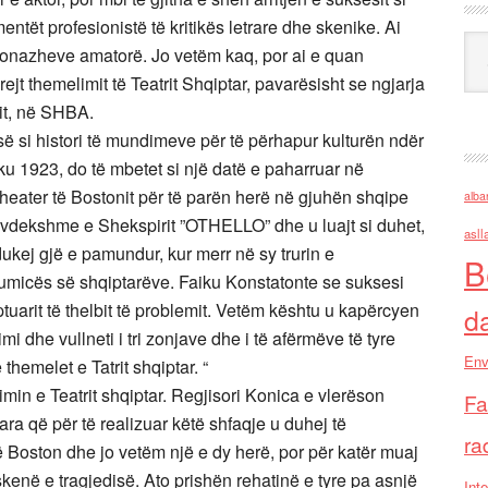
mentët profesionistë të kritikës letrare dhe skenike. Ai
Ark
rsonazheve amatorë. Jo vetëm kaq, por ai e quan
jt themelimit të Teatrit Shqiptar, pavarësisht se ngjarja
it, në SHBA.
së si histori të mundimeve për të përhapur kulturën ndër
ku 1923, do të mbetet si një datë e paharruar në
 Theater të Bostonit për të parën herë në gjuhën shqipe
alba
pavdekshme e Shekspirit ”OTHELLO” dhe u luajt si duhet,
asll
ukej gjë e pamundur, kur merr në sy trurin e
B
humicës së shqiptarëve. Faiku Konstatonte se suksesi
uarit të thelbit të problemit. Vetëm kështu u kapërcyen
d
i dhe vullneti i tri zonjave dhe i të afërmëve të tyre
Env
hemelet e Tatrit shqiptar. “
in e Teatrit shqiptar. Regjisori Konica e vlerëson
Fa
a që për të realizuar këtë shfaqje u duhej të
ra
ë Boston dhe jo vetëm një e dy herë, por për katër muaj
kenë e tragjedisë. Ato prishën rehatinë e tyre pa asnjë
Inte