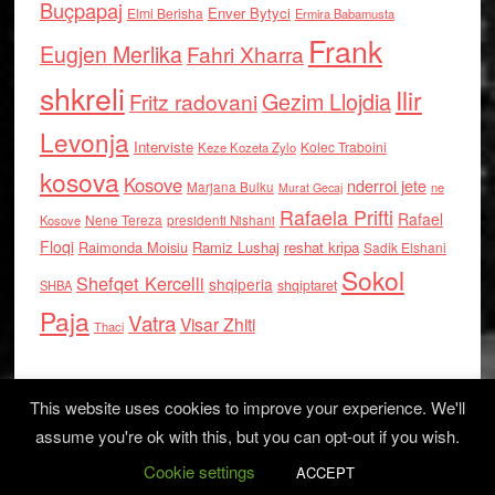
Buçpapaj
Enver Bytyci
Elmi Berisha
Ermira Babamusta
Frank
Eugjen Merlika
Fahri Xharra
shkreli
Ilir
Gezim Llojdia
Fritz radovani
Levonja
Interviste
Kolec Traboini
Keze Kozeta Zylo
kosova
Kosove
nderroi jete
Marjana Bulku
ne
Murat Gecaj
Rafaela Prifti
Rafael
Nene Tereza
Kosove
presidenti Nishani
Floqi
Raimonda Moisiu
Ramiz Lushaj
reshat kripa
Sadik Elshani
Sokol
Shefqet Kercelli
shqiperia
shqiptaret
SHBA
Paja
Vatra
Visar Zhiti
Thaci
This website uses cookies to improve your experience. We'll
assume you're ok with this, but you can opt-out if you wish.
Cookie settings
Log in
ACCEPT