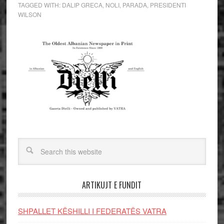
TAGGED WITH:
DALIP GRECA
,
NOLI
,
PARADA
,
PRESIDENTI
WILSON
ARTIKUJT E FUNDIT
SHPALLET KËSHILLI I FEDERATËS VATRA