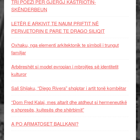
TRI POEZI PËR GJERGJ KASTRIOTIN-
SKËNDERBEUN
LETËR E ARKIVIT TE NAUM PRIFTIT NË
PERVJETORIN E PARE TE DRAGO SILIQIT
Oxhaku, nga elementi arkitektonik te simboli i trungut
familjar
Arbëreshët si model evropian i mbrojtjes së identitetit
kulturor
Sali Shijaku, “Diego Rivera” shqiptar i artit tonë kombëtar
“Dom Fred Kalaj, mes altarit dhe atdheut si hermeneutikë
e shpresës, kujtesës dhe shërbimit”
A PO ARMATOSET BALLKANI?