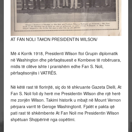
AT FAN NOLI TAKON PRESIDENTIN WILSON/
Më 4 Korrik 1918, Presidenti Wilson ftoi Grupin diplomatik
në Washington dhe përfaqësuesit e Kombeve të robëruara,
midis të cilëve ishte i pranishëm edhe Fan S. Noli,
përfaqësonjës i VATRËS.
Në këtë rast të florinjtë, siç do të shkruante Gazeta Dielli, At
Fan S. Noli foli dy herë me Presidentin Wilson dhe një herë
me zonjën Wilson. Takimi historik u mbajt në Mount Vernon
përpara varrit të Geroge Washingtonit. Fjalët e pakta që
pati rast të shkëmbente At Fan Noli me Presidentin Wilson
shpëtuan Shqipërinë nga copëtimi.