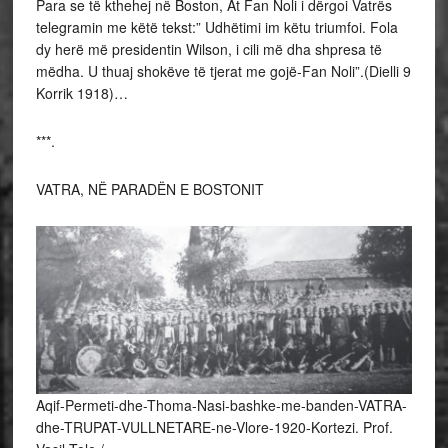
Para se të kthehej në Boston, At Fan Noli i dërgoi Vatrës
telegramin me këtë tekst:” Udhëtimi im këtu triumfoi. Fola
dy herë më presidentin Wilson, i cili më dha shpresa të
mëdha. U thuaj shokëve të tjerat me gojë-Fan Noli”.(Dielli 9
Korrik 1918)…
***.
VATRA, NË PARADËN E BOSTONIT
Aqif-Permeti-dhe-Thoma-Nasi-bashke-me-banden-VATRA-
dhe-TRUPAT-VULLNETARE-ne-Vlore-1920-Kortezi. Prof.