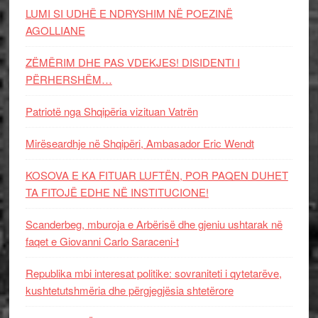
LUMI SI UDHË E NDRYSHIM NË POEZINË
AGOLLIANE
ZËMËRIM DHE PAS VDEKJES! DISIDENTI I
PËRHERSHËM…
Patriotë nga Shqipëria vizituan Vatrën
Mirëseardhje në Shqipëri, Ambasador Eric Wendt
KOSOVA E KA FITUAR LUFTËN, POR PAQEN DUHET
TA FITOJË EDHE NË INSTITUCIONE!
Scanderbeg, mburoja e Arbërisë dhe gjeniu ushtarak në
faqet e Giovanni Carlo Saraceni-t
Republika mbi interesat politike: sovraniteti i qytetarëve,
kushtetutshmëria dhe përgjegjësia shtetërore