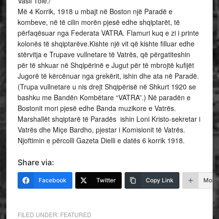
Vasil Tole./
Më 4 Korrik, 1918 u mbajt në Boston një Paradë e
kombeve, në të cilin morën pjesë edhe shqiptarët, të
përfaqësuar nga Federata VATRA. Flamuri kuq e zi i printe
kolonës të shqiptarëve.Kishte një vit që kishte filluar edhe
stërvitja e Trupave vullnetare të Vatrës, që përgatiteshin
për të shkuar në Shqipërinë e Jugut për të mbrojtë kufijët
Jugorë të kërcënuar nga grekërit, ishin dhe ata në Paradë.
(Trupa vullnetare u nis drejt Shqipërisë në Shkurt 1920 se
bashku me Bandën Kombëtare “VATRA”.) Në paradën e
Bostonit mori pjesë edhe Banda muzikore e Vatrës.
Marshallët shqiptarë të Paradës ishin Loni Kristo-sekretar i
Vatrës dhe Miçe Bardho, pjestar i Komisionit të Vatrës.
Njoftimin e përcolli Gazeta Dielli e datës 6 korrik 1918.
Share via:
Facebook
Twitter
Copy Link
More
FILED UNDER:
FEATURED