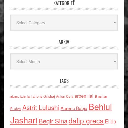
KATEGORITË
Kategoritë
ARKIV
Arkiv
TAGS
arben llalla
alfons Grishaj
Anton Cefa
asllan
albano kolonjari
Behlul
Astrit Lulushi
Aurenc Bebja
Bushati
Jashari
dalip greca
Beqir Sina
Elida