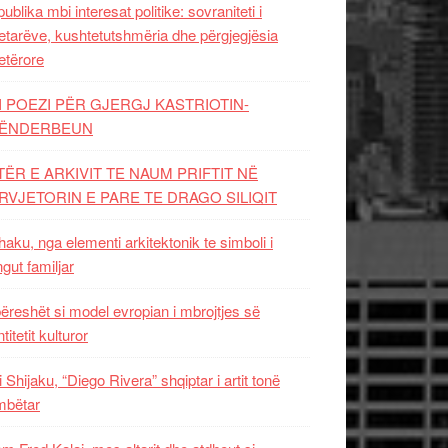
ublika mbi interesat politike: sovraniteti i
etarëve, kushtetutshmëria dhe përgjegjësia
etërore
I POEZI PËR GJERGJ KASTRIOTIN-
ËNDERBEUN
TËR E ARKIVIT TE NAUM PRIFTIT NË
RVJETORIN E PARE TE DRAGO SILIQIT
aku, nga elementi arkitektonik te simboli i
ngut familjar
ëreshët si model evropian i mbrojtjes së
titetit kulturor
i Shijaku, “Diego Rivera” shqiptar i artit tonë
mbëtar