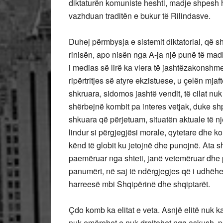
diktaturën komuniste heshti, madje shpesh h
vazhduan traditën e bukur të Rilindasve.
Duhej përmbysja e sistemit diktatorial, që sh
rinisën, apo nisën nga A-ja një punë të mad
i medias së lirë ka vlera të jashtëzakonshme
ripërtritjes së atyre ekzistuese, u çelën mjaf
shkruara, sidomos jashtë vendit, të cilat nuk
shërbejnë kombit pa interes vetjak, duke shpa
shkuara që përjetuam, situatën aktuale të nj
lindur si përgjegjësi morale, qytetare dhe ko
kënd të globit ku jetojnë dhe punojnë. Ata
paemëruar nga shteti, janë vetemëruar dhe
panumërt, në saj të ndërgjegjes që i udhëhe
harreesë mbi Shqipërinë dhe shqiptarët.
Çdo komb ka elitat e veta. Asnjë elitë nuk ka
nuk emërohet e nuk drejtohet nga askush, po