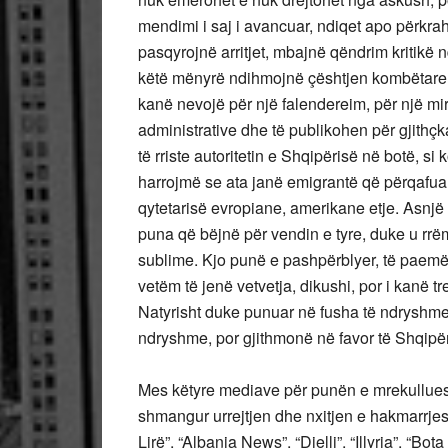
mendimi i saj i avancuar, ndiqet apo përkrahe
pasqyrojnë arritjet, mbajnë qëndrim kritikë 
këtë mënyrë ndihmojnë çështjen kombëtare shq
kanë nevojë për një falendereim, për një mi
administrative dhe të publikohen për gjithçka 
të rriste autoritetin e Shqipërisë në botë, si
harrojmë se ata janë emigrantë që përqafuan 
qytetarisë evropiane, amerikane etje. Asnjë 
puna që bëjnë për vendin e tyre, duke u rrë
sublime. Kjo punë e pashpërblyer, të paemëru
vetëm të jenë vetvetja, dikushi, por i kanë t
Natyrisht duke punuar në fusha të ndryshme, 
ndryshme, por gjithmonë në favor të Shqipër
Mes këtyre mediave për punën e mrekullues
shmangur urrejtjen dhe nxitjen e hakmarrjes, 
Lirë”, “Albania News”, “Dielli”, “Illyria”, “B