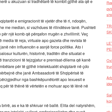
erë u akuzuan si tradhëtarë të kombit gjithë ata që e
Rep
qyt
sht
qiptarët e emigracionit të vjetër dhe të ri, ndoqën,
TR
he me median, si vazhdues të rilindësve tanë. Pushteti
SK
 për një komb që përqafon rrugën e zhvillimit. Veç
të media të reja, virtuale apo gazeta dhe revista të
LE
 janë nën influencën e asnjë force politike. Ato i
PE
losur kulturën, historinë, traditën dhe situatat e
ë tranzicioni të tejzgjatur e premisat-dilema që kanë
Oxh
mbëtare për të gjithë intelektualët shqiptarë në çdo
tru
 shërbejnë dhe janë Ambasadorë të Shqipërisë të
Arb
 përzgjedhur nga bashkëpunëtorët apo lexuesit e
iden
q për të thënë të vërtetën e mohuar apo të lënë në
Sal
ko
 brirë, as e ka të shkruar në ballë. Elita del natyrshëm,
r me intelekt, vullnet, profesionalizëm dhe punë,