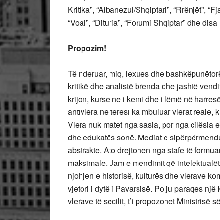
Kritika”, “Albanezul/Shqiptari”, “Rrënjët”, “
“Voal”, “Dituria”, “Forumi Shqiptar” dhe dis
Propozim!
Të nderuar, miq, lexues dhe bashkëpunëtorë
kritikë dhe analistë brenda dhe jashtë vendit
krijon, kurse ne i kemi dhe i lëmë në harre
antivlera në tërësi ka mbuluar vlerat reale
Vlera nuk matet nga sasia, por nga cilësia e
dhe edukatës sonë. Mediat e sipërpërmendu
abstrakte. Ato drejtohen nga stafe të formu
maksimale. Jam e mendimit që intelektualët
njohjen e historisë, kulturës dhe vlerave kom
vjetori i dytë i Pavarsisë. Po ju paraqes një
vlerave të secilit, t’i propozohet Ministrisë së