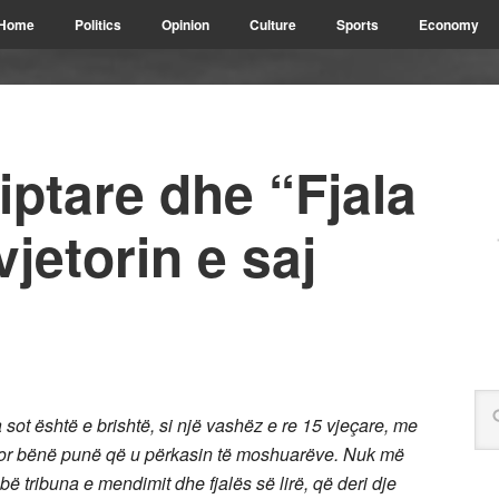
Home
Politics
Opinion
Culture
Sports
Economy
ptare dhe “Fjala
vjetorin e saj
a sot është e brishtë, si një vashëz e re 15 vjeçare, me
 por bënë punë që u përkasin të moshuarëve. Nuk më
 bë tribuna e mendimit dhe fjalës së lirë, që deri dje