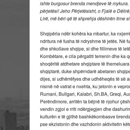
ishte burgosur brenda mendjeve të mykura. R
përjetësi! Jeho Përjetësisht, o Fjalë e Dëlir
Lirë, më bëri që të shprehja dëshirën time 
Shqipëria ndër kohëra ka mbartur, ka nxjerrë 
ndritura në fusha të ndryshme të jetës. Në fu
dhe shkollave shqipe, si dhe fillimeve të le
Kombëtare, e cila përgatiti terrenin dhe ka
shoqëritë atdhetare shqiptare të themeluara
shqiptarë, duke shpërndarë abetaren shqipe 
dijes, si udhërrëfyes dhe udhëheqës të së 
nismë në vatrat e nxehta, ku jetonin e vepro
Rumani, Bullgari, Kalabri, Sh.BA, Greqi, A
Perëndimore, arritën ta bëjnë të njohur çësh
vendin zgjoi e rriti ndërgjegjen dhe dashurin
kulturën e të gjithë bashkëkombasve brenda
pse ekzistonin dhe vazhdonin aktivitetin këto