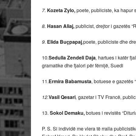
7.
Kozeta Zylo,
poete, publiciste, ka hapur 
8.
Hasan Aliaj,
publicist, drejtor i gazetës “Rr
9.
Elida Buçpapaj
,
poete, publiciste dhe dre
10.
Sedulla Zendeli Daja
,
hartues i katër fj
gramatike dhe fjalori për fëmijë, Suedi
11.
Ermira Babamusta
, botuese e gazetës 
12.
Vasil Qesari
,
gazetar i TV Francë, publici
13.
Sokol Demaku,
botues i revistës “Ditur
P. S. Si individë me vlera të rralla publicist