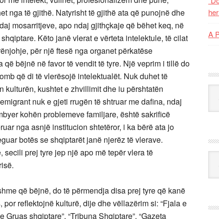
“Do
t nga të gjithë. Natyrisht të gjithë ata që punojnë dhe
her
ndaj mosarritjeve, apo ndaj gjithçkaje që bëhet keq, në
A 
iptare. Këto janë vlerat e vërteta intelektule, të cilat
rënjohje, për një ftesë nga organet përkatëse
që bëjnë në favor të vendit të tyre. Një veprim i tillë do
 komb që di të vlerësojë intelektualët. Nuk duhet të
kulturën, kushtet e zhvillimit dhe iu përshtatën
Kat
emigrant nuk e gjeti rrugën të shtruar me dafina, ndaj
mbyer kohën problemeve familjare, është sakrificë
ar nga asnjë institucion shtetëror, i ka bërë ata jo
reguar botës se shqiptarët janë njerëz të vlerave.
secili prej tyre jep një apo më tepër vlera të
Ark
isë.
hme që bëjnë, do të përmendja disa prej tyre që kanë
por reflektojnë kulturë, dije dhe vëllazërim si: “Fjala e
ota e Gruas shqiptare”, “Tribuna Shqiptare”, “Gazeta