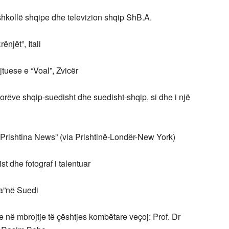
shkollë shqipe dhe televizion shqip ShB.A.
ënjët”, Itali
jtuese e “Voal”, Zvicër
alorëve shqip-suedisht dhe suedisht-shqip, si dhe i një
“Prishtina News” (via Prishtinë-Londër-New York)
st dhe fotograf i talentuar
ia”në Suedi
ike në mbrojtje të çështjes kombëtare veçoj: Prof. Dr