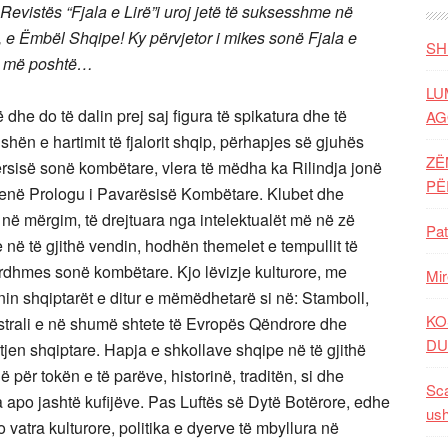
evistës “Fjala e Lirë”i uroj jetë të suksesshme në
ë, e Ëmbël Shqipe! Ky përvjetor i mikes sonë Fjala e
SH
si më poshtë…
LU
dhe do të dalin prej saj figura të spikatura dhe të
AG
shën e hartimit të fjalorit shqip, përhapjes së gjuhës
ZË
tërsisë sonë kombëtare, vlera të mëdha ka Rilindja jonë
P
 qenë Prologu i Pavarësisë Kombëtare. Klubet dhe
 në mërgim, të drejtuara nga intelektualët më në zë
Pat
në të gjithë vendin, hodhën themelet e tempullit të
ardhmes sonë kombëtare. Kjo lëvizje kulturore, me
Mir
nin shqiptarët e ditur e mëmëdhetarë si në: Stamboll,
KO
ustrali e në shumë shtete të Evropës Qëndrore dhe
DU
tjen shqiptare. Hapja e shkollave shqipe në të gjithë
ë për tokën e të parëve, historinë, traditën, si dhe
Sca
 apo jashtë kufijëve. Pas Luftës së Dytë Botërore, edhe
ush
 vatra kulturore, politika e dyerve të mbyllura në