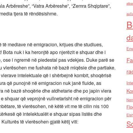
alba
Fjala Arbëreshe”, “Vatra Arbëreshe”, “Zemra Shqiptare”,
a media tjera të rëndësishme.
asll
B
d
 të mediave në emigracion, krijues dhe studiues,
Env
! Bota nuk i ka heronjtë apo njerëzit e shquar dhe i
Fa
së, ose i ngremë në piedestal pas vdekjes. Duke parë se
, ku vlerësohen me fushata në bazë miqësie dhe partiake.
ra
 vlerave intelektuale që i shërbejnë kombit, shoqërisë
ra që punojnë në emigracion nuk janë fluide, as
Inte
ara në bazë shoqërie dhe atdhetarie dhe po japin vlera
Ko
 e shquar që veprojnë vullnetarisht në emigracion për
Nen
bëtare, të vlerësohen, në këtë vit me të cilin nis 100
Flo
 kërkesë që intelektualët e shquar sipas listës dhe
Els
 Kulturës të vlerësohen gjatë këtij viti:
So