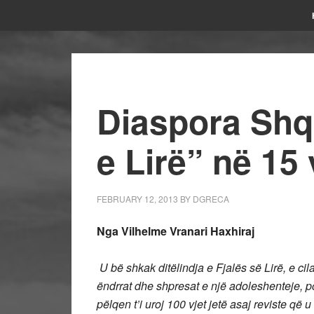
Diaspora Shqi
e Lirë” në 15 
FEBRUARY 12, 2013
BY
DGRECA
Nga Vilhelme Vranari Haxhiraj
U bë shkak ditëlindja e Fjalës së Lirë, e cil
ëndrrat dhe shpresat e një adoleshenteje,
pëlqen t’i uroj 100 vjet jetë asaj reviste që u