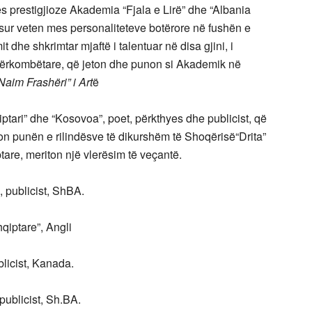
tës prestigjioze Akademia “Fjala e Lirë” dhe “Albania
osur veten mes personaliteteve botërore në fushën e
it dhe shkrimtar mjaftë i talentuar në disa gjini, i
ërkombëtare, që jeton dhe punon si Akademik në
Naim Frashëri” i Art
ë
iptari” dhe “Kosovoa”, poet, përkthyes dhe publicist, që
on punën e rilindësve të dikurshëm të Shoqërisë“Drita”
are, meriton një vlerësim të veçantë.
”, publicist, ShBA.
hqiptare”, Angli
blicist, Kanada.
 publicist, Sh.BA.