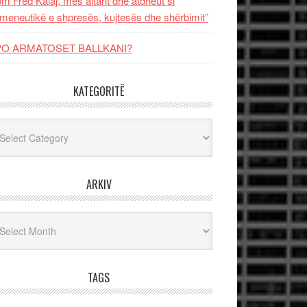
m Fred Kalaj, mes altarit dhe atdheut si
meneutikë e shpresës, kujtesës dhe shërbimit”
PO ARMATOSET BALLKANI?
KATEGORITË
egoritë
ARKIV
iv
TAGS