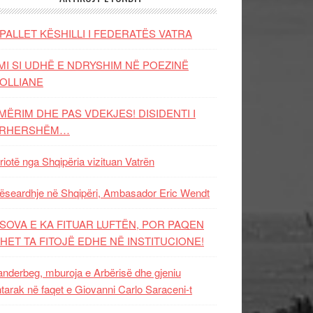
PALLET KËSHILLI I FEDERATËS VATRA
MI SI UDHË E NDRYSHIM NË POEZINË
OLLIANE
MËRIM DHE PAS VDEKJES! DISIDENTI I
ËRHERSHËM…
riotë nga Shqipëria vizituan Vatrën
ëseardhje në Shqipëri, Ambasador Eric Wendt
SOVA E KA FITUAR LUFTËN, POR PAQEN
HET TA FITOJË EDHE NË INSTITUCIONE!
nderbeg, mburoja e Arbërisë dhe gjeniu
tarak në faqet e Giovanni Carlo Saraceni-t