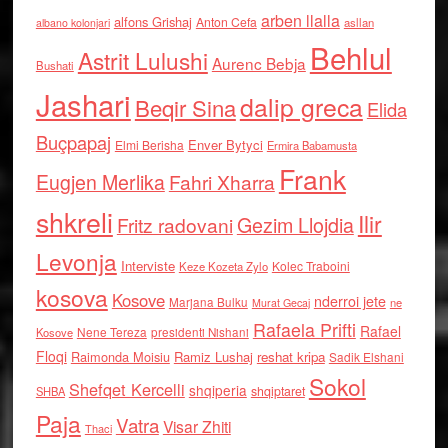
arben llalla
alfons Grishaj
Anton Cefa
asllan
albano kolonjari
Behlul
Astrit Lulushi
Aurenc Bebja
Bushati
Jashari
dalip greca
Beqir Sina
Elida
Buçpapaj
Enver Bytyci
Elmi Berisha
Ermira Babamusta
Frank
Eugjen Merlika
Fahri Xharra
shkreli
Ilir
Gezim Llojdia
Fritz radovani
Levonja
Interviste
Kolec Traboini
Keze Kozeta Zylo
kosova
Kosove
nderroi jete
Marjana Bulku
ne
Murat Gecaj
Rafaela Prifti
Rafael
Nene Tereza
Kosove
presidenti Nishani
Floqi
Raimonda Moisiu
Ramiz Lushaj
reshat kripa
Sadik Elshani
Sokol
Shefqet Kercelli
shqiperia
shqiptaret
SHBA
Paja
Vatra
Visar Zhiti
Thaci