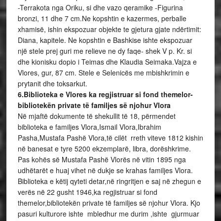
-Terrakota nga Oriku, si dhe vazo qeramike -Figurina
bronzi, 11 dhe 7 cm.Ne kopshtin e kazermes, perballe
xhamisë, ishin ekspozuar objekte te gjetura gjate ndërtimit:
Diana, kapitele. Ne kopshtin e Bashkise ishte ekspozuar
një stele prej guri me relieve ne dy faqe- shek V p. Kr. si
dhe kionisku dopio i Teimas dhe Klaudia Seimaka.Vajza e
Vlores, gur, 87 cm. Stele e Selenicës me mbishkrimin e
prytanit dhe toksarkut.
6.Biblioteka e Vlores ka regjistruar si fond themelor-
bibliotekën private të familjes së njohur Vlora
Në mjaftë dokumente të shekullit të 18, përmendet
biblioteka e familjes Vlora,Ismail Vlora,Ibrahim
Pasha,Mustafa Pashë Vlora,të cilët rreth viteve 1812 kishin
në banesat e tyre 5200 ekzemplarë, libra, dorëshkrime.
Pas kohës së Mustafa Pashë Vlorës në vitin 1895 nga
udhëtarët e huaj vihet në dukje se krahas familjes Vlora.
Biblioteka e këtij qyteti detar,në ringritjen e saj në zhegun e
verës në 22 gusht 1946,ka regjistruar si fond
themelor,bibliotekën private të familjes së njohur Vlora. Kjo
pasuri kulturore ishte mbledhur me durim ,ishte gjurmuar