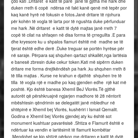
çdo kati .Dritaret e katit të parë janë të gjitha me hark dhe
duken rreth 6 copë ndërsa në fakt kanë qenë më tepër por
kaq kanë hyrë në fokusin e fotos.Janë dritare të njohura
për kohën të vogla të larta por të ngushta duke përfunduar
me hark .Në dritaret e katit të dytë majtas janë rreth 7
copë të cilat na shfaqen në disa forma të çrregullta .E para
dhe kryesore ku u shpalos flamuri është më madhe se të
tjerat është edhe derë .Duke treguar se portën hyrëse për
në saraje. Përpara saj shquhen qartazi shkallët,nga lartësia
e banesë zbresin duke cekur token.Kati më sipërm duken
dritare me forma drejtkëndësh pa hark ,ku shquhen rreth 8
të tilla majtas . Kurse ne krahun e djathtë shquhen tre të
tilla të vogla një e madhe po kaq gjenden edhe një kat më
poshtë. Kjo është banesa Xhemil BeJ Vlorës.Të gjithë
autorët që përshkruajnë ngjarjen madhore të 28 nëntorit
mbështesin qëndrimin se delegatët janë mbledhur në
shtëpinë e Xhemil bej Vlorës, kushëriri i Ismail Qemalit.
Godina e Xhemil bej Vlorës gjendej aty ku është sot
monument kushtuar pavarësisë .Shtiza e Flamurit është e
ndërtuar ka vendin e lartësimit të flamurit kombëtar
.Mendohet se kjo shtizë përkon me dritaren e katit të dytë