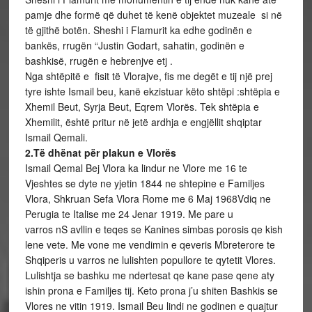
pamje dhe formë që duhet të kenë objektet muzeale si në
të gjithë botën. Sheshi i Flamurit ka edhe godinën e
bankës, rrugën “Justin Godart, sahatin, godinën e
bashkisë, rrugën e hebrenjve etj .
Nga shtëpitë e fisit të Vlorajve, fis me degët e tij një prej
tyre ishte Ismail beu, kanë ekzistuar këto shtëpi :shtëpia e
Xhemil Beut, Syrja Beut, Eqrem Vlorës. Tek shtëpia e
Xhemilit, është pritur në jetë ardhja e engjëllit shqiptar
Ismail Qemali.
2.Të dhënat për plakun e Vlorës
Ismail Qemal Bej Vlora ka lindur ne Vlore me 16 te
Vjeshtes se dyte ne yjetin 1844 ne shtepine e Familjes
Vlora, Shkruan Sefa Vlora Rome me 6 Maj 1968Vdiq ne
Perugia te Italise me 24 Jenar 1919. Me pare u
varros nS avllin e teqes se Kanines simbas porosis qe kish
lene vete. Me vone me vendimin e qeveris Mbreterore te
Shqiperis u varros ne lulishten popullore te qytetit Vlores.
Lulishtja se bashku me ndertesat qe kane pase qene aty
ishin prona e Familjes tij. Keto prona j’u shiten Bashkis se
Vlores ne vitin 1919. Ismail Beu lindi ne godinen e quajtur