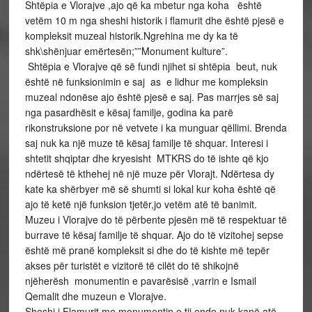
Shtëpia e Vlorajve ,ajo që ka mbetur nga koha është
vetëm 10 m nga sheshi historik i flamurit dhe është pjesë e
kompleksit muzeal historik.Ngrehina me dy ka të
shk\shënjuar emërtesën;””Monument kulture”.
Shtëpia e Vlorajve që së fundi njihet si shtëpia beut, nuk
është në funksionimin e saj as e lidhur me kompleksin
muzeal ndonëse ajo është pjesë e saj. Pas marrjes së saj
nga pasardhësit e kësaj familje, godina ka parë
rikonstruksione por në vetvete i ka munguar qëllimi. Brenda
saj nuk ka një muze të kësaj familje të shquar. Interesi i
shtetit shqiptar dhe kryesisht MTKRS do të ishte që kjo
ndërtesë të kthehej në një muze për Vlorajt. Ndërtesa dy
kate ka shërbyer më së shumti si lokal kur koha është që
ajo të ketë një funksion tjetër,jo vetëm atë të banimit.
Muzeu i Vlorajve do të përbente pjesën më të respektuar të
burrave të kësaj familje të shquar. Ajo do të vizitohej sepse
është më pranë kompleksit si dhe do të kishte më tepër
akses për turistët e vizitorë të cilët do të shikojnë
njëherësh monumentin e pavarësisë ,varrin e Ismail
Qemalit dhe muzeun e Vlorajve.
Sheshi i Flamurit me monumentin e tij ende nuk kanë atë