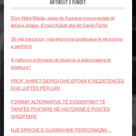
ARTIKUJT E FUNDIT
Dom Ndre Mjeda, sipas dy figurave monumentale të
letrave shqipe, Ernest Koliqit dhe At Gjergj Fishta
36 vjet tranzicion, nga ekonomia prodhuese te ekonomia
e përfitimit
A ndihmon krijimtaria në zbulimin e potencialeve të
fshehura?
PROF. AHMET QERIQI DHE EPOKA E REZISTENCЁS
DHE LUFTЁS PЁR LIRI!
FORMAT ALTERNATIVE TË EVIDENTIMIT TË
TARIFËS POSTARE NË HISTORINË E POSTËS
SHQIPTARE
NJË SPROVË E GUXIMSHME PERFORMIZMI…