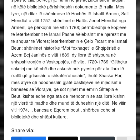
në këtë bibliotekë përfshiheshin dokumente të rralla. Mes
tyre, një ditar të shënimeve të Hoxhës të fshatit Armen, Sali
Efendiut e vitit 1757; shënimet e Hafës Zenel Efendiut nga
Armeni, që përkojnë me vitin 1768; përmbledhje e kopjeve
të letërkëmbimit të Ismail Pashë Velebishtit me njerëzit më
të shquar të Vlorës; letërkëmbimin e Çelo Picarit me Ismail
Beun; shënimet historike “Mbi “oxhaqet” e Shqipërisë e
Azem Bej Janinës e vitit 1889; dy libra të shtypura në
shtypshkronjën e Voskopojës, në vitet 1720-1769 “Gjithçka
shkelej me këmbë dhe askush nuk pyeste për ata libra të
rrallë që griseshin e shkatërroheshin”, thotë Shaska.Por,
mes atyre që ndodheshin gjatë bastisjeve në mjediset e
banesës së Vlorajve, që sot njihet me emrin Shtëpia e
Beut, kishte edhe nga ata që mendonin se ata libra kishin
një vlerë të madhe dhe mund të duheshin një ditë. Ne vitin
viti 1974, , banesa e Eqerem beut , shërbeu edhe si
bibliotekë dhe shtëpi kulture.
Share via: