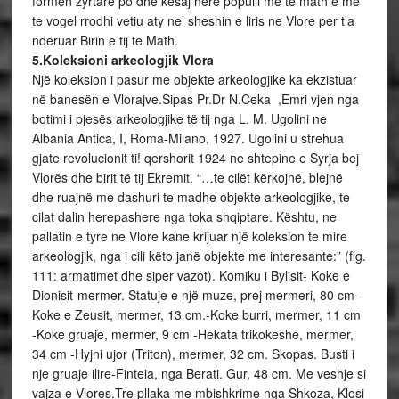
formen zyrtare po dhe kesaj here populli me te math e me
te vogel rrodhi vetiu aty ne’ sheshin e liris ne Vlore per t’a
nderuar Birin e tij te Math.
5.Koleksioni arkeologjik Vlora
Një koleksion i pasur me objekte arkeologjike ka ekzistuar
në banesën e Vlorajve.Sipas Pr.Dr N.Ceka ,Emri vjen nga
botimi i pjesës arkeologjike të tij nga L. M. Ugolini ne
Albania Antica, I, Roma-Milano, 1927. Ugolini u strehua
gjate revolucionit ti! qershorit 1924 ne shtepine e Syrja bej
Vlorës dhe birit të tij Ekremit. “…te cilët kërkojnë, blejnë
dhe ruajnë me dashuri te madhe objekte arkeologjike, te
cilat dalin herepashere nga toka shqiptare. Kështu, ne
pallatin e tyre ne Vlore kane krijuar një koleksion te mire
arkeologjik, nga i cili këto janë objekte me interesante:” (fig.
111: armatimet dhe siper vazot). Komiku i Bylisit- Koke e
Dionisit-mermer. Statuje e një muze, prej mermeri, 80 cm -
Koke e Zeusit, mermer, 13 cm.-Koke burri, mermer, 11 cm
-Koke gruaje, mermer, 9 cm -Hekata trikokeshe, mermer,
34 cm -Hyjni ujor (Triton), mermer, 32 cm. Skopas. Busti i
nje gruaje ilire-Finteia, nga Berati. Gur, 48 cm. Me veshje si
vajza e Vlores.Tre pllaka me mbishkrime nga Shkoza, Klosi