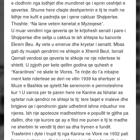
e clodhnin nga lodhjet dhe mundimet qe i epnin ceshtjet e
qeverise. Shume here cfaqte deshperimin e tij te math ne
lidhje me kufit e padrejta qe i qene caktuar Shqiperise.
Thoshte: “Na lane vetem kenetat e Myzeqese”.
U muar vendimi nga qeveria qe te krijohesh senati i pare-i
Shqiperise dhe selija u caktua te ish shtepia ku banonte
Ekrem Beu. Ay vete u emerue dhe kryetar i senatit. Mbas
gati dy muajsh qendrimi ne shtepin e Xhemil Beut, Ismail
Qemali vendosi qe qeveria te shkoje ne nje ndertese te
shtetit. U zgjoth per kete qellim godina qe quhesh e
“Karantines” ne skele te Vlores. Te rinjte do t’a mbajne
ment kete ndertese se deri ne vitin 1939 ka sherbyer si
Muze e Bashkis se qytetit.Ne seremonin e permoteshme
kur ‘i U varros per te paren here ne Kanine as fshatar as
qytetar nuk qendroi ne shtepi te tij: tere faqet e maleve dhe
brigjeve qe i qendronin gjate udhetimit ishne mbushur me
njeres. Ish nje apoteoze madheshtore e popullit te gjithe pa
dallim, dhe nje kurore qe ay e fitoi me punen e tij te madhe
ne sherbim te vendit tij deri sa dha frymen e fundit.
Trasferimi i dyte i trupit tij nga Kanina ne Vlore ne 1932 pati