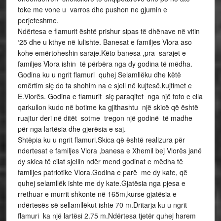
toke me vone u varros dhe pushon ne gjumin e
perjeteshme.
Ndërtesa e flamurit është prishur sipas të dhënave në vitin
‘25 dhe u kthye në lulishte. Banesat e familjes Vlora aso
kohe emërtoheshin saraje.Këto banesa ,pra sarajet e
familjes Vlora ishin të përbëra nga dy godina të mëdha.
Godina ku u ngrit flamuri quhej Selamllëku dhe këtë
emërtim siç do ta shohim na e sjell në kujtesë,kujtimet e
E.Vlorës. Godina e flamurit siç paraqitet nga një foto e cila
qarkullon kudo në botime ka gjithashtu një skicë që është
ruajtur deri në ditët sotme tregon një godinë të madhe
për nga lartësia dhe gjerësia e saj.
Shtëpia ku u ngrit flamuri.Skica që është realizura për
ndertesat e familjes Vlora ,banesa e Xhemil bej Vlorës janë
dy skica të cilat sjellin ndër mend godinat e mëdha të
familjes patriotike Vlora.Godina e parë me dy kate, që
quhej selamllëk ishte me dy kate.Gjatësia nga pjesa e
rrethuar e murrit shkonte në 165m,kurse gjatësia e
ndërtesës së sellamllëkut ishte 70 m.Dritarja ku u ngrit
flamuri ka një lartësi 2.75 m.Ndërtesa tjetër quhej harem