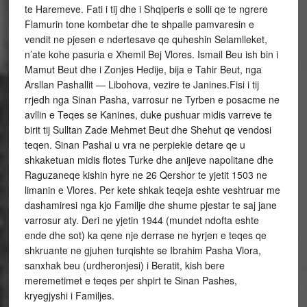
te Haremeve. Fati i tij dhe i Shqiperis e solli qe te ngrere
Flamurin tone kombetar dhe te shpalle pamvaresin e
vendit ne pjesen e ndertesave qe quheshin Selamlleket,
n’ate kohe pasuria e Xhemil Bej Vlores. Ismail Beu ish bin i
Mamut Beut dhe i Zonjes Hedije, bija e Tahir Beut, nga
Arsllan Pashallit — Libohova, vezire te Janines.Fisi i tij
rrjedh nga Sinan Pasha, varrosur ne Tyrben e posacme ne
avllin e Teqes se Kanines, duke pushuar midis varreve te
birit tij Sulltan Zade Mehmet Beut dhe Shehut qe vendosi
teqen. Sinan Pashai u vra ne perpiekie detare qe u
shkaketuan midis flotes Turke dhe anijeve napolitane dhe
Raguzaneqe kishin hyre ne 26 Qershor te yjetit 1503 ne
limanin e Vlores. Per kete shkak teqeja eshte veshtruar me
dashamiresi nga kjo Familje dhe shume pjestar te saj jane
varrosur aty. Deri ne yjetin 1944 (mundet ndofta eshte
ende dhe sot) ka qene nje derrase ne hyrjen e teqes qe
shkruante ne gjuhen turqishte se Ibrahim Pasha Vlora,
sanxhak beu (urdheronjesi) i Beratit, kish bere
meremetimet e teqes per shpirt te Sinan Pashes,
kryegjyshi i Familjes.