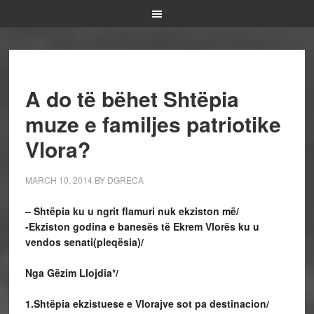
A do të bëhet Shtëpia
muze e familjes patriotike
Vlora?
MARCH 10, 2014
BY
DGRECA
– Shtëpia ku u ngrit flamuri nuk ekziston më/
-Ekziston godina e banesës të Ekrem Vlorës ku u
vendos senati(pleqësia)/
Nga Gëzim Llojdia*/
1.Shtëpia ekzistuese e Vlorajve sot pa destinacion/