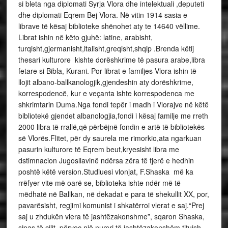
si bleta nga diplomati Syrja Vlora dhe intelektuali ,deputeti
dhe diplomati Eqrem Bej Vlora. Në vitin 1914 sasia e
librave të kësaj biblioteke shënohet aty te 14640 vëllime.
Librat ishin në këto gjuhë: latine, arabisht,
turqisht,gjermanisht,italisht,
greqisht,shqip .Brenda këtij
thesari kulturore kishte dorëshkrime të pasura arabe,libra
fetare si Bibla, Kurani. Por librat e familjes Vlora ishin të
llojit albano-ballkanologjik,
gjendeshin aty dorëshkrime,
korrespodencë, kur e veçanta ishte korrespodenca me
shkrimtarin Duma.Nga fondi tepër i madh i Vlorajve në këtë
bibliotekë gjendet albanologjia,fondi i kësaj familje me rreth
2000 libra të rrallë,që përbëjnë fondin e artë të bibliotekës
së Vlorës.Flitet, për dy saurela me rimorkio,ata ngarkuan
pasurin kulturore të Eqrem beut,kryesisht libra me
dstimnacion Jugosllavinë ndërsa zëra të tjerë e hedhin
poshtë këtë version.Studiuesi vlonjat, F.Shaska më ka
rrëfyer vite më oarë se, biblioteka ishte ndër më të
mëdhatë në Ballkan, në dekadat e para të shekullit XX, por,
pavarësisht, regjimi komunist i shkatërroi vlerat e saj.“Prej
saj u zhdukën vlera të jashtëzakonshme”, sqaron Shaska,
sipas të cilit, përveç një numri të jashtëzakonshëm titujsh,