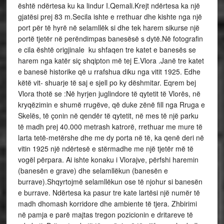
është ndërtesa ku ka lindur I.Qemali.Krejt ndërtesa ka një
gjatësi prej 83 m.Secila ishte e rrethuar dhe kishte nga një
port për të hyrë në selamllëk si dhe tek harem sikurse një
portë tjetër në perëndimpas banesësë s dytë.Në fotografin
e cila është origjinale ku shfaqen tre katet e banesës se
harem nga katër siç shqipton më tej E.Vlora .Janë tre katet
e banesë historike që u rrafshua diku nga vitit 1925. Edhe
këtë vit- shuarje të saj e sjell po ky dëshmitar. Eqrem bej
Vlora thotë se :Në hyrjen juglindore të qytetit të Vlorës, në
kryqëzimin e shumë rrugëve, që duke zënë fill nga Rruga e
Skelës, të çonin në qendër të qytetit, në mes të një parku
të madh prej 40.000 metrash katrorë, rrethuar me mure të
larta tetë-metërshe dhe me dy porta në të, ka qenë deri në
vitin 1925 një ndërtesë e stërmadhe me një tjetër më të
vogël përpara. Ai ishte konaku i Vlorajve, përfshi haremin
(banesën e grave) dhe selamllëkun (banesën e
burrave).Shqyrtojmë selamllëkun ose të njohur si banesën
e burrave. Ndërtesa ka pasur tre kate lartësi një numër të
madh dhomash korridore dhe ambiente të tjera. Zhbirimi
në pamja e parë majtas tregon pozicionin e dritareve të