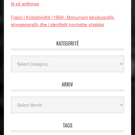
të së ardhmes
Fjalori i Kristoforidhit (1904): Monument leksikografik,
etnogjeografik dhe i identitetit kombëtar shqiptar
KATEGORITË
Kategoritë
ARKIV
Arkiv
TAGS