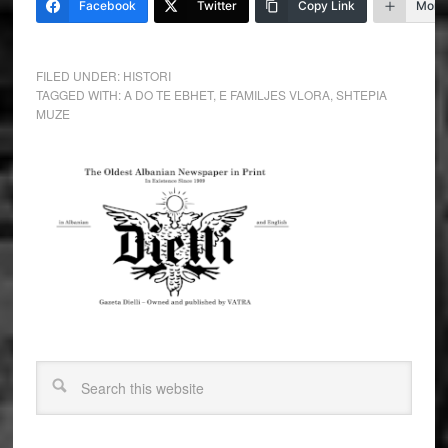
Facebook
Twitter
Copy Link
More
FILED UNDER:
HISTORI
TAGGED WITH:
A DO TE EBHET
,
E FAMILJES VLORA
,
SHTEPIA
MUZE