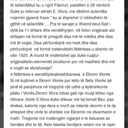
të selamllëkut ku u ngrit Flamuri, pasditen e 28 nëntorit.
Duke ju referuar sërish E. Vlora,.me dëshmi autentike
nxjerrim gjysmë fraze ” ku ai shprehet U mblodhëm të
gjithë në selamllëk ….Pra te sarajet e Xhemil beut.Kati i
dytë,ka 11 dritare dhe vendëhyrjen, në foton origjinale ato
shfaqen në formë të çrregullt disa më të mëdha dhe disa
më të vogla. Disa përfundojnë me hark dhe disa
përfundojnë në formë trekëndëshi.Ndërtesa u shemb në
vitin 1925 .A mund të rindërtohet ajo duke ruajtur
origjinalitetin,elementët strukturor por në madhësi dhe më
e vogël se ekzistuesja?
4.Ndërtesa e senatit(pleqësisë)banesa e Ekrem Vlorës
Si në kujtimet e Ekrem Vlorës por këto të Sefa Vlorës që
janë të panjohura në tregojnë një udhë q ëpërshkonte
plaku i Vlorës.Ekrem Vlora mbas gati nje muaji ktheu nga
Himara ,thotë S.Vlora duke shkuar më tej:Ismail Beu, pas
drekes, kalonte nga dera e murit qe ndante oborrin e te dy
shtepive dhe vinte te shetiste me Ekremin ne divanhanin e
math. Tregonte me mallengjim ngjarjet e te kaluares se
familjes dhe te tijt. Keto biseda familjare vetem me te nipin