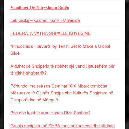
𝐕𝐞𝐧𝐝𝐢𝐦𝐞𝐭 𝐐𝐞̈ 𝐍𝐝𝐫𝐲𝐬𝐡𝐮𝐚𝐧 𝐁𝐨𝐭𝐞̈𝐧
Lek Gjolaj – kalorësi fisnik i Malësisë
FEDERATA VATRA SHPALLË KRYESINË
“Pinocchio’s Harvard” by Tertini Set to Make a Global
Slice
A duhet që Shqipëria të ribëhet një vend i jetueshëm për
të gjithë shqiptarët?
Përfundoi me sukses Seminari XIX Mbarëkombëtar i
Mësuesve të Gjuhës Shqipe dhe Kulturës Shqiptare në
Diasporë dhe në Mërgatë
Pse dhe kush e vrau Hasan Riza Pashën?
Gruaja shqiptare në SHBA mes sukseseve dhe sfidave