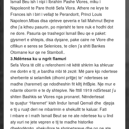
Ismail Beu ish i nipi i Ibrahim Pashe Vlores, miku i
Napoleonit te Pare thotë Sefa Vlora. Athere ne krye te
Frances ish i biri i vellajt te Perandorit, Princi Louis
Napoleon.Mbas disa vjeteve qeveria e fali Mahmut Bejne
dhe j’a ktheu pasurin, po mjerisht te tere nuk e hodhi dot
ne dore. Pasuria qe trashegoi Ismail Beu qe e paket:
gjysmert e shtepis, disa dyqane, pake caire ne Vlore dhe
ciflikun e seres se Selenices, te cilen j’a shiti Bankes
Otomane kur qe ne Stamboll..
3.Ndërtesa ku u
ngrit
flamuri
Sefa Vlora të cilit u referohemi në këtë shkrim ka shkruar
me dorën e tij ,e bardha mbi të zezë: Më pare kjo ndertese
sherbente si selamllek (dhomi pritjje) te” nderteses se
madhe (haremet) qe ndodheshin fit klltj ihtBpie. Nje mur e
ndante oborrin e te dy shtepive. Ne fttill 1919 ndSrtesat j’u
shiten Bashkis se Vlores nga pronaret. Nëndertesat
te quajtur “Haremet” kish lindur Ismail Qemali dhe djepja
e tij u ruajt deri ne mbarimin e shekullit te kaluar. Fati
i mbare e i math Ismail Beut se ne ate ndertese ku u lind
aty vuri ne jete vepren e tij te madhe historike
dheëndërrën shekullore te shqipetareve dhe po ne ate