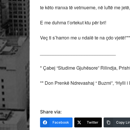
te këto rranxa të vetmueme, në luftë me jetë
E me duhma t’ortekut ktu për bri!
Veç ti s’harron me u ndalë te na çdo vjetë!”*
_____________________________
* Çabej “Studime Gjuhësore” Rilindja, Prish
** Don Prenkë Ndrevashaj “ Buzmi”, “Hylli i D
Share via:
Facebook
Twitter
Copy Li