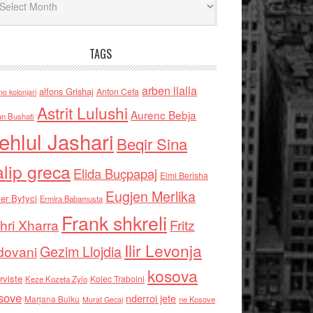
TAGS
arben llalla
alfons Grishaj
Anton Cefa
no kolonjari
Astrit Lulushi
Aurenc Bebja
an Bushati
ehlul Jashari
Beqir Sina
alip greca
Elida Buçpapaj
Elmi Berisha
Eugjen Merlika
er Bytyci
Ermira Babamusta
Frank shkreli
hri Xharra
Fritz
Ilir Levonja
Gezim Llojdia
dovani
kosova
rviste
Kolec Traboini
Keze Kozeta Zylo
sove
nderroi jete
Marjana Bulku
ne Kosove
Murat Gecaj