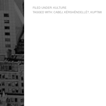
FILED UNDER:
KULTURE
TAGGED WITH:
CABEJ
,
KËRSHËNDELLË?
,
KUPTIMI