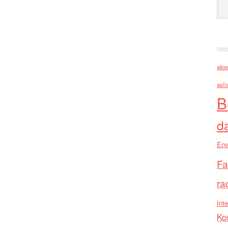
alba
asll
B
d
Env
Fa
ra
Inte
Ko