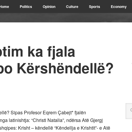
Home
Politics
Opinion
Culture
Sports
Economy
tim ka fjala
po Kërshëndellë?
llë? Sipas Profesor Eqrem Çabejt* fjalën
ga latinishtja: “Christi Natalia”, ndërsa Atë Gjergj
hqipes: Krisht – këndellë “Këndellja e Krishtit”- e Atë