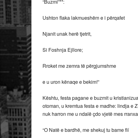
“Buzmi”**:
Ushton flaka lakmueshëm e i përqafet
Njanit unak herë tjetrit,
Si Foshnja Ejllore;
Rroket me zemra të përgjumshme
e u uron kënaqe e bekim!”
Kështu, festa pagane e buzmit u kristianiz
otoman, u kremtua festa e madhe: lindja e Z
nuk harron me u ndalë çdo vjetë mes rranx
“O Natë e bardhë, me shekuj tu bame flí