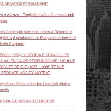
PO ARMATOSET BALLKANI?
za e vlerave – Tragjedia e vërtetë e tranzicionit
iptar
en Coast sjell Nammos Hotels & Resorts në
ipëri: Një destinacion i ri lifestyle merr formë në
ierën Shqiptare
EBLO (1966) / HISTORIA E SPANJOLLES
A VALENCIA QË PËRFUNDOI NË LUSHNJE
29 VJET PRITJE (1937 – 1966) TË NJË
LEFONATE NGA DY MOTRAT
tojmë sakrificën e familjes Lleshi për lirinë e
sovës
AÇI NUK E MPOSHTI SHPIRTIN