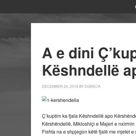
A e dini Ç’kup
Këshndellë a
DECEMBER 24, 2016
BY
DGRECA
Ç’kuptim ka fjala Këshndellë apo Kërshënde
Kërshëndellë, Mikloshiçi e Majeri e nxirrnin n
Fishta na e shpjegon këtë fjalë me mjetet e s