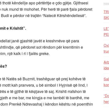
thotë këndellje apo përtëritje e çdo gjëje. Gjithsesi
re nuk mund të mohohet. Për herë të parë fjala përdoret
TR
Budi e përdor në trajtën “Natecë Kërshëndellesë”.
SK
mit e Krishtit”.
LE
PE
ndellat janë gjashtë javët e kreshmëve që para
Oxh
shtlindje, që përdoret sot rëndom për kremtimin e
tru
m, një kalk i ri i fjalës greke.
Arb
stës?
iden
të Natës së Buzmit, trashëguar që prej kohëve të
Sal
ko
të motit kah pranvera, u bë simbol i Hyjnisë që lind, i
trës e të gjithë të këqijave të saj. Krishti rrafshon të
“Do
e gjeth e me bar, me kingja e me tambël të bardhë, me
her
ti dom Prenkë Ndrevashaj i këndon kështu në poemthin