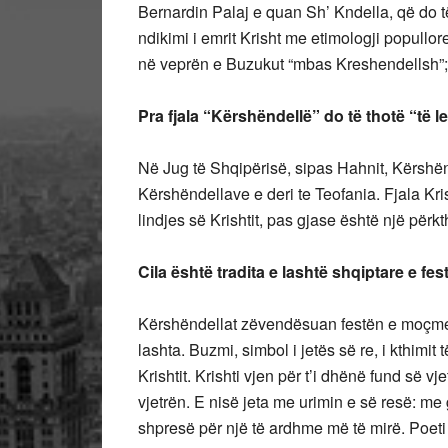
Bernardin Palaj e quan Sh’ Kndella, që do të 
ndikimi i emrit Krisht me etimologji popullo
në veprën e Buzukut “mbas Kreshendellsh”; 
Pra fjala “Kërshëndellë” do të thotë “të le
Në Jug të Shqipërisë, sipas Hahnit, Kërshë
Kërshëndellave e deri te Teofania. Fjala Kri
lindjes së Krishtit, pas gjase është një përkthi
Cila është tradita e lashtë shqiptare e fe
Kërshëndellat zëvendësuan festën e moçme 
lashta. Buzmi, simbol i jetës së re, i kthimit 
Krishtit. Krishti vjen për t’i dhënë fund së vje
vjetrën. E nisë jeta me urimin e së resë: m
shpresë për një të ardhme më të mirë. Poe