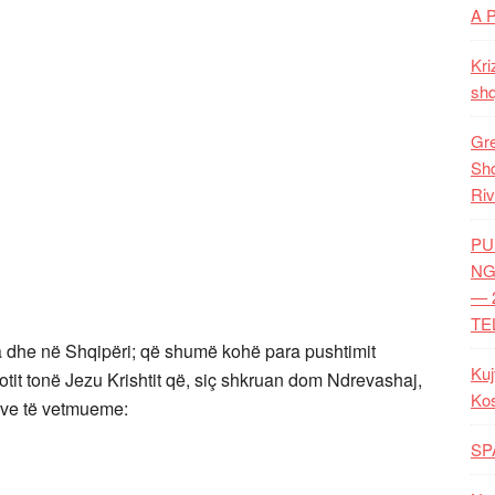
A 
Kri
shq
Gre
Shq
Riv
PU
NG
— 
TE
ua dhe në Shqipëri; që shumë kohë para pushtimit
Kuj
otit tonë Jezu Krishtit që, siç shkruan dom Ndrevashaj,
Ko
ave të vetmueme:
SP