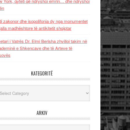
 York, qyteti që ndryshoi emrin… dhe ndryshoi
ën
i zakonor dhe isopolifonia dy nga monumentet
jalla madhështore të antikitetit shqiptar
etari i Vatrës Dr. Elmi Berisha zhvilloi takim në
deminë e Shkencave dhe të Arteve të
sovës
KATEGORITË
egoritë
ARKIV
iv