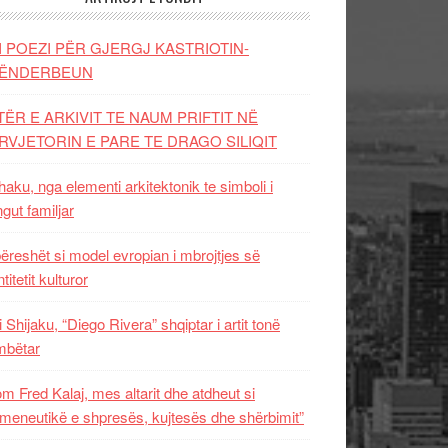
I POEZI PËR GJERGJ KASTRIOTIN-
ËNDERBEUN
TËR E ARKIVIT TE NAUM PRIFTIT NË
RVJETORIN E PARE TE DRAGO SILIQIT
aku, nga elementi arkitektonik te simboli i
ngut familjar
ëreshët si model evropian i mbrojtjes së
titetit kulturor
i Shijaku, “Diego Rivera” shqiptar i artit tonë
mbëtar
m Fred Kalaj, mes altarit dhe atdheut si
meneutikë e shpresës, kujtesës dhe shërbimit”