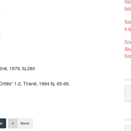
New
,
bot
Kod
e g
*
Kry
Aka
Ko
tinë, 1976, fq.280
ritës” 1-2, Tiranë, 1994 fq. 65-66.
Kat
nk
More
Ark