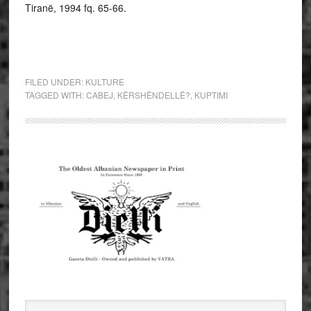
Tiranë, 1994 fq. 65-66.
FILED UNDER:
KULTURE
TAGGED WITH:
CABEJ
,
KËRSHËNDELLË?
,
KUPTIMI