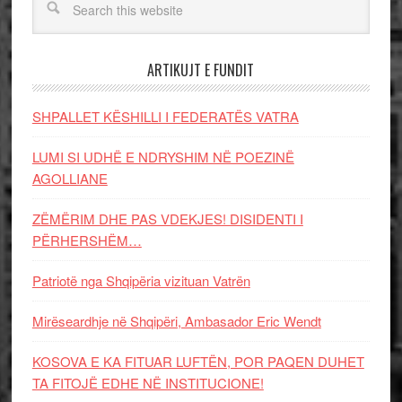
ARTIKUJT E FUNDIT
SHPALLET KËSHILLI I FEDERATËS VATRA
LUMI SI UDHË E NDRYSHIM NË POEZINË
AGOLLIANE
ZËMËRIM DHE PAS VDEKJES! DISIDENTI I
PËRHERSHËM…
Patriotë nga Shqipëria vizituan Vatrën
Mirëseardhje në Shqipëri, Ambasador Eric Wendt
KOSOVA E KA FITUAR LUFTËN, POR PAQEN DUHET
TA FITOJË EDHE NË INSTITUCIONE!