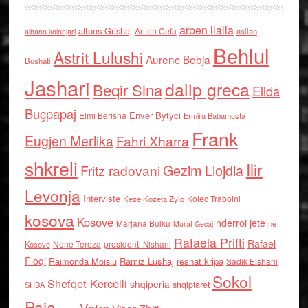
arben llalla
alfons Grishaj
Anton Cefa
asllan
albano kolonjari
Behlul
Astrit Lulushi
Aurenc Bebja
Bushati
Jashari
dalip greca
Beqir Sina
Elida
Buçpapaj
Enver Bytyci
Elmi Berisha
Ermira Babamusta
Frank
Eugjen Merlika
Fahri Xharra
shkreli
Ilir
Gezim Llojdia
Fritz radovani
Levonja
Interviste
Kolec Traboini
Keze Kozeta Zylo
kosova
Kosove
nderroi jete
Marjana Bulku
ne
Murat Gecaj
Rafaela Prifti
Rafael
Nene Tereza
Kosove
presidenti Nishani
Floqi
Raimonda Moisiu
Ramiz Lushaj
reshat kripa
Sadik Elshani
Sokol
Shefqet Kercelli
shqiperia
shqiptaret
SHBA
Paja
Vatra