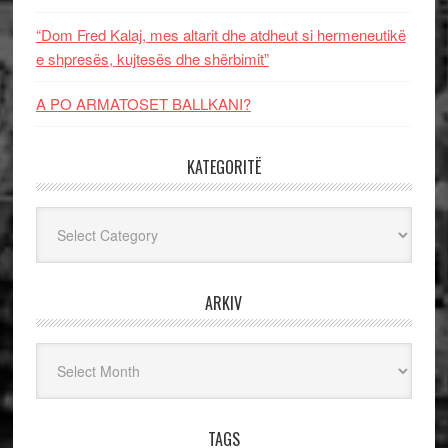
“Dom Fred Kalaj, mes altarit dhe atdheut si hermeneutikë
e shpresës, kujtesës dhe shërbimit”
A PO ARMATOSET BALLKANI?
KATEGORITË
Kategoritë
ARKIV
Arkiv
TAGS