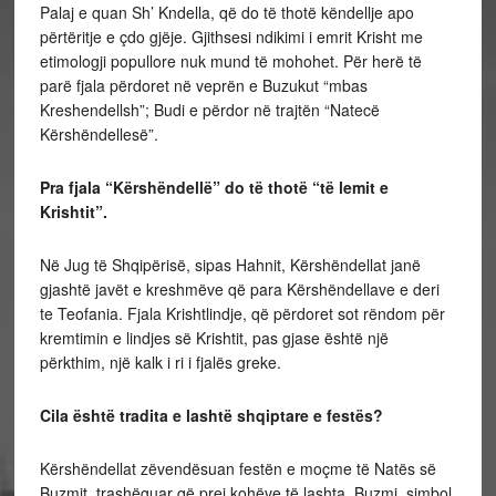
Palaj e quan Sh’ Kndella, që do të thotë këndellje apo
përtëritje e çdo gjëje. Gjithsesi ndikimi i emrit Krisht me
etimologji popullore nuk mund të mohohet. Për herë të
parë fjala përdoret në veprën e Buzukut “mbas
Kreshendellsh”; Budi e përdor në trajtën “Natecë
Kërshëndellesë”.
Pra fjala “Kërshëndellë” do të thotë “të lemit e
Krishtit”.
Në Jug të Shqipërisë, sipas Hahnit, Kërshëndellat janë
gjashtë javët e kreshmëve që para Kërshëndellave e deri
te Teofania. Fjala Krishtlindje, që përdoret sot rëndom për
kremtimin e lindjes së Krishtit, pas gjase është një
përkthim, një kalk i ri i fjalës greke.
Cila është tradita e lashtë shqiptare e festës?
Kërshëndellat zëvendësuan festën e moçme të Natës së
Buzmit, trashëguar që prej kohëve të lashta. Buzmi, simbol