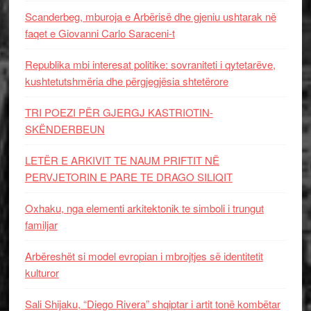
Scanderbeg, mburoja e Arbërisë dhe gjeniu ushtarak në
faqet e Giovanni Carlo Saraceni-t
Republika mbi interesat politike: sovraniteti i qytetarëve,
kushtetutshmëria dhe përgjegjësia shtetërore
TRI POEZI PËR GJERGJ KASTRIOTIN-
SKËNDERBEUN
LETËR E ARKIVIT TE NAUM PRIFTIT NË
PERVJETORIN E PARE TE DRAGO SILIQIT
Oxhaku, nga elementi arkitektonik te simboli i trungut
familjar
Arbëreshët si model evropian i mbrojtjes së identitetit
kulturor
Sali Shijaku, “Diego Rivera” shqiptar i artit tonë kombëtar