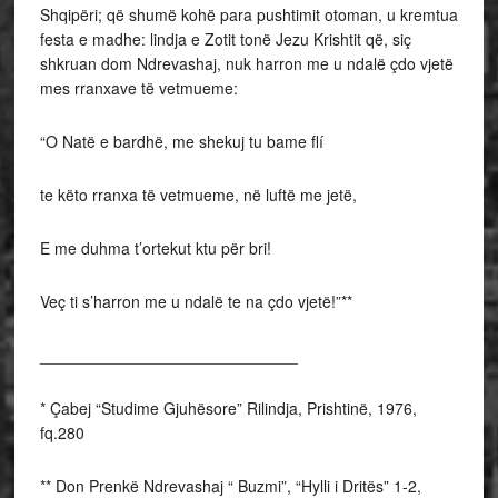
Shqipëri; që shumë kohë para pushtimit otoman, u kremtua
festa e madhe: lindja e Zotit tonë Jezu Krishtit që, siç
shkruan dom Ndrevashaj, nuk harron me u ndalë çdo vjetë
mes rranxave të vetmueme:
“O Natë e bardhë, me shekuj tu bame flí
te këto rranxa të vetmueme, në luftë me jetë,
E me duhma t’ortekut ktu për bri!
Veç ti s’harron me u ndalë te na çdo vjetë!”**
_____________________________
* Çabej “Studime Gjuhësore” Rilindja, Prishtinë, 1976,
fq.280
** Don Prenkë Ndrevashaj “ Buzmi”, “Hylli i Dritës” 1-2,