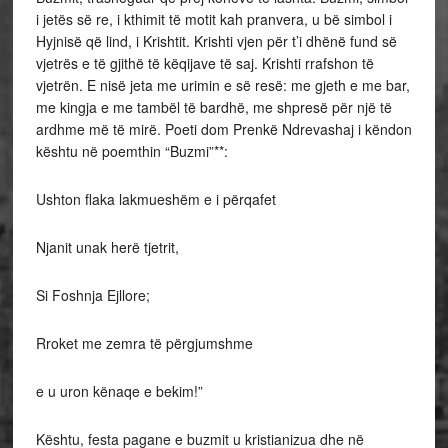
i jetës së re, i kthimit të motit kah pranvera, u bë simbol i
Hyjnisë që lind, i Krishtit. Krishti vjen për t’i dhënë fund së
vjetrës e të gjithë të këqijave të saj. Krishti rrafshon të
vjetrën. E nisë jeta me urimin e së resë: me gjeth e me bar,
me kingja e me tambël të bardhë, me shpresë për një të
ardhme më të mirë. Poeti dom Prenkë Ndrevashaj i këndon
kështu në poemthin “Buzmi”**:
Ushton flaka lakmueshëm e i përqafet
Njanit unak herë tjetrit,
Si Foshnja Ejllore;
Rroket me zemra të përgjumshme
e u uron kënaqe e bekim!”
Kështu, festa pagane e buzmit u kristianizua dhe në