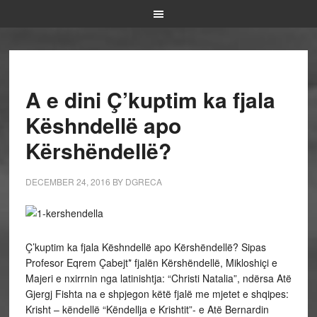
A e dini Ç’kuptim ka fjala
Këshndellë apo
Kërshëndellë?
DECEMBER 24, 2016
BY
DGRECA
Ç’kuptim ka fjala Këshndellë apo Kërshëndellë? Sipas
Profesor Eqrem Çabejt* fjalën Kërshëndellë, Mikloshiçi e
Majeri e nxirrnin nga latinishtja: “Christi Natalia”, ndërsa Atë
Gjergj Fishta na e shpjegon këtë fjalë me mjetet e shqipes:
Krisht – këndellë “Këndellja e Krishtit”- e Atë Bernardin