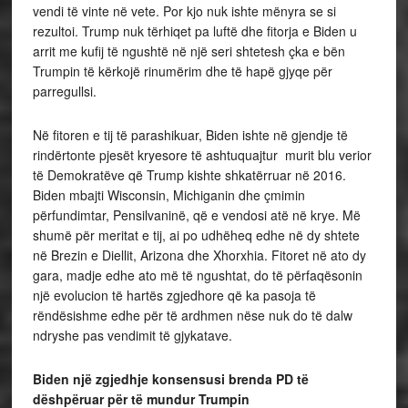
vendi të vinte në vete. Por kjo nuk ishte mënyra se si
rezultoi. Trump nuk tërhiqet pa luftë dhe fitorja e Biden u
arrit me kufij të ngushtë në një seri shtetesh çka e bën
Trumpin të kërkojë rinumërim dhe të hapë gjyqe për
parregullsi.
Në fitoren e tij të parashikuar, Biden ishte në gjendje të
rindërtonte pjesët kryesore të ashtuquajtur murit blu verior
të Demokratëve që Trump kishte shkatërruar në 2016.
Biden mbajti Wisconsin, Michiganin dhe çmimin
përfundimtar, Pensilvaninë, që e vendosi atë në krye. Më
shumë për meritat e tij, ai po udhëheq edhe në dy shtete
në Brezin e Diellit, Arizona dhe Xhorxhia. Fitoret në ato dy
gara, madje edhe ato më të ngushtat, do të përfaqësonin
një evolucion të hartës zgjedhore që ka pasoja të
rëndësishme edhe për të ardhmen nëse nuk do të dalw
ndryshe pas vendimit të gjykatave.
Biden një zgjedhje konsensusi brenda PD të
dëshpëruar për të mundur Trumpin