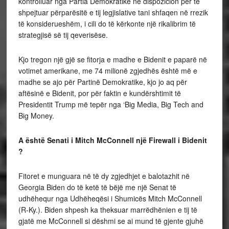
kontrolluar nga Partia Demokratike në dispozicion për të
shpejtuar përparësitë e tij legjislative tani shfaqen në rrezik
të konsiderueshëm, i cili do të kërkonte një rikalibrim të
strategjisë së tij qeverisëse.
Kjo tregon një gjë se fitorja e madhe e Bidenit e paparë në
votimet amerikane, me 74 milionë zgjedhës është më e
madhe se ajo për Partinë Demokratike, kjo jo aq për
aftësinë e Bidenit, por për faktin e kundërshtimit të
Presidentit Trump më tepër nga ‘Big Media, Big Tech and
Big Money.
A është Senati i Mitch McConnell një Firewall i Bidenit
?
Fitoret e munguara në të dy zgjedhjet e balotazhit në
Georgia Biden do të ketë të bëjë me një Senat të
udhëhequr nga Udhëheqësi i Shumicës Mitch McConnell
(R-Ky.). Biden shpesh ka theksuar marrëdhënien e tij të
gjatë me McConnell si dëshmi se ai mund të gjente gjuhë