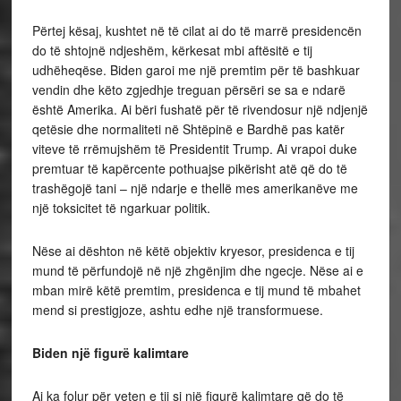
Përtej kësaj, kushtet në të cilat ai do të marrë presidencën
do të shtojnë ndjeshëm, kërkesat mbi aftësitë e tij
udhëheqëse. Biden garoi me një premtim për të bashkuar
vendin dhe këto zgjedhje treguan përsëri se sa e ndarë
është Amerika. Ai bëri fushatë për të rivendosur një ndjenjë
qetësie dhe normaliteti në Shtëpinë e Bardhë pas katër
viteve të rrëmujshëm të Presidentit Trump. Ai vrapoi duke
premtuar të kapërcente pothuajse pikërisht atë që do të
trashëgojë tani – një ndarje e thellë mes amerikanëve me
një toksicitet të ngarkuar politik.
Nëse ai dështon në këtë objektiv kryesor, presidenca e tij
mund të përfundojë në një zhgënjim dhe ngecje. Nëse ai e
mban mirë këtë premtim, presidenca e tij mund të mbahet
mend si prestigjoze, ashtu edhe një transformuese.
Biden një figurë kalimtare
Ai ka folur për veten e tij si një figurë kalimtare që do të