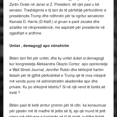
Zyrën Ovale në Janar si Z. President, 48 vjet pasi u bë
senator. Trashëgimia e tij tani do të përfshijë përfundimin e
presidencës Trump dhe ndihmën për ta ngritur senatoren
Kamala D. Harris (D-Kalif.) si gruan e parë zezake dhe
aziatike në nënpresidencë, me aspiratë për presidente në
zgjedhjet e ardhme.
Unitet , demagogji apo nënshtrim
Biden tani flet për unitet, dhe ky unitet duket si demagogji
kur kongresistja Aleksandra Okazio Cortez apo opinionistja
e Wall Street Journal, Jennifer Rubin dhe kërkojnë hartim
listash për të gjithë përkrahësit e Trump që të mos mbajnë
më vende pune në administratën akademike apo dhe
private. Ku po shkojmë kështu? Si në një vend të botës së
tretë ?
Biden pasi të ketë arritur çmimin për të cilin ka konsumuar
për pjesën më të madhe të jetës së tij, ajo që mund të jetë
pjesa më sfiduese e karrierës së tij të gjatë, publike është