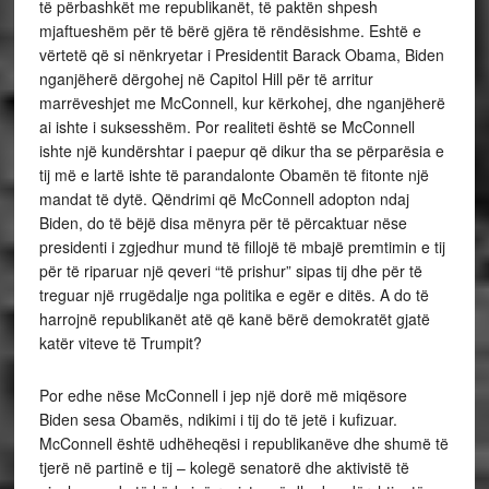
të përbashkët me republikanët, të paktën shpesh
mjaftueshëm për të bërë gjëra të rëndësishme. Eshtë e
vërtetë që si nënkryetar i Presidentit Barack Obama, Biden
nganjëherë dërgohej në Capitol Hill për të arritur
marrëveshjet me McConnell, kur kërkohej, dhe nganjëherë
ai ishte i suksesshëm. Por realiteti është se McConnell
ishte një kundërshtar i paepur që dikur tha se përparësia e
tij më e lartë ishte të parandalonte Obamën të fitonte një
mandat të dytë. Qëndrimi që McConnell adopton ndaj
Biden, do të bëjë disa mënyra për të përcaktuar nëse
presidenti i zgjedhur mund të fillojë të mbajë premtimin e tij
për të riparuar një qeveri “të prishur” sipas tij dhe për të
treguar një rrugëdalje nga politika e egër e ditës. A do të
harrojnë republikanët atë që kanë bërë demokratët gjatë
katër viteve të Trumpit?
Por edhe nëse McConnell i jep një dorë më miqësore
Biden sesa Obamës, ndikimi i tij do të jetë i kufizuar.
McConnell është udhëheqësi i republikanëve dhe shumë të
tjerë në partinë e tij – kolegë senatorë dhe aktivistë të