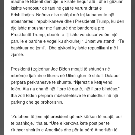
madhe të Bidenit deri dje, e kishte hequr atë , dhe i gëzuar
kishte vendosur që tani në çati të varura dritat e
Krishtlindjes. Ndërsa disa shtëpi më tej ku banonte një
mbështetës i republikanëve dhe i Presidentit Trump, ku deri
dje ishte mbushur me flamurë dhe banderola pro
Presidentit Trump, oborrin e tij ishte vendosur vetëm një
parullë e bardhë e vogël ku shkruhej “ Unitet we stand”. “Të
bashkuar ne jemi”. Dhe gjykoni ky ishte republikani më i
zjarrtë.
Presidenti i zgjedhur Joe Biden mbajti të shtunën në
mbrëmje fjalimin e fitores në Uilmington të shtetit Delauer
përpara përkrahësve të shumtë. “Njerëzit e këtij vendi
folën. Ata na dhanë një fitore të qartë, një fitore bindëse,”
tha zoti Biden përpara mbështetësve të mbledhur në një
parking dhe që brohorisnin.
“Zotohem të jem një president që nuk kërkon të ndajë, por
të bashkojë,” tha ai. “Unë e kërkova këtë post për të
rikthyer shpirtin e Amerikës dhe për ta bërë Amerikën të