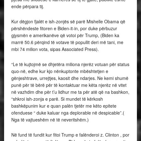
ende përpara tij.
Kur dëgjon fjalët e ish-zonjës së parë Mishelle Obama që
përshëndeste fitoren e Biden-it-in, por duke përbuzur
gjysmën e amerikanëve që votoi për Trump, (Biden ka
marrë 50.6 përqind të votave të popullit deri më tani, me
mbi 74 milion vota, sipas Associated Press).
“Le të kujtojmë se dhjetëra miliona njerëz votuan për status
quo-në, edhe kur kjo nënkuptonte mbështetjen e
gënjeshtrave, urrejtjes, kaosit dhe ndarjes. Ne kemi shumë
punë për të bërë për të kontaktuar me këta njerëz në vitet
në vazhdim dhe për t’u lidhur me ta për atë që na bashkon,
“shkroi ish-zonja e parë. Si mundet të kërkosh
bashkëpunim kur e quan palën tjetër me këto epitete
ofenduese “ duke kaluar nga deplorable në despicable”.(
Nga të vajtueshëm në të neveritshëm.)
Në fund të fundit kur fitoi Trump e falënderoi z. Clinton , por