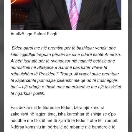
Analizë nga Rafael Floqi/
Biden garoi me një premtim për të bashkuar vendin dhe
këto zgjedhje treguan përsëri se sa e ndarë është Amerika.
Ai bëri fushatë për të rivendosur një ndjenjë qetësie dhe
normaliteti në Shtëpinë e Bardhë pas katër viteve të
rrëmujshëm të Presidentit Trump. Ai vrapoi duke premtuar
të kapërcente pothuajse pikërisht atë që do të trashëgojë
tani – një ndarje e thellë mes amerikanëve me një toksicitet
të ngarkuar politik.
Pas deklarimit te fitores së Biden, bëra një xhiro si
zakonisht në lagjen time, isha kureshtar të shihja se ç’po
ndodhte me tifozët më të zjarrtë të Bidenit dhe të Trumpit.
Ndërsa komshiu im përballë që mbante një banderolë të