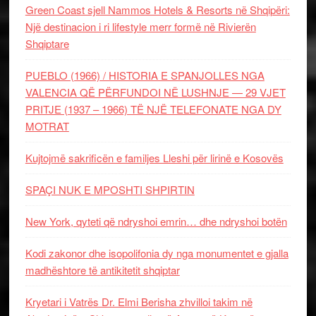
Green Coast sjell Nammos Hotels & Resorts në Shqipëri:
Një destinacion i ri lifestyle merr formë në Rivierën
Shqiptare
PUEBLO (1966) / HISTORIA E SPANJOLLES NGA
VALENCIA QË PËRFUNDOI NË LUSHNJE — 29 VJET
PRITJE (1937 – 1966) TË NJË TELEFONATE NGA DY
MOTRAT
Kujtojmë sakrificën e familjes Lleshi për lirinë e Kosovës
SPAÇI NUK E MPOSHTI SHPIRTIN
New York, qyteti që ndryshoi emrin… dhe ndryshoi botën
Kodi zakonor dhe isopolifonia dy nga monumentet e gjalla
madhështore të antikitetit shqiptar
Kryetari i Vatrës Dr. Elmi Berisha zhvilloi takim në