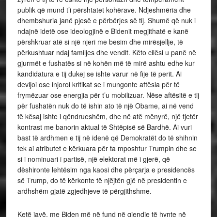
publik që mund t’i përshtatet kohërave. Ndjeshmëria dhe
dhembshuria janë pjesë e përbërjes së tij. Shumë që nuk i
ndajnë idetë ose ideologjinë e Bidenit megjithatë e kanë
përshkruar atë si një njeri me besim dhe mirësjellje, të
përkushtuar ndaj familjes dhe vendit. Këto cilësi u panë në
gjurmët e fushatës si në kohën më të mirë ashtu edhe kur
kandidatura e tij dukej se ishte varur në fije të perit. Ai
devijoi ose injoroi kritikat se i mungonte aftësia për të
frymëzuar ose energjia për t’u mobilizuar. Nëse aftësitë e tij
për fushatën nuk do të ishin ato të një Obame, ai në vend
të kësaj ishte i qëndrueshëm, dhe në atë mënyrë, një tjetër
kontrast me banorin aktual të Shtëpisë së Bardhë. Ai vuri
bast të ardhmen e tij në idenë që Demokratët do të shihnin
tek ai atributet e kërkuara për ta mposhtur Trumpin dhe se
si i nominuari i partisë, një elektorat më i gjerë, që
dëshironte lehtësim nga kaosi dhe përçarja e presidencës
së Trump, do të kërkonte të njëjtën gjë në presidentin e
ardhshëm gjatë zgjedhjeve të përgjithshme.
Ketë javë, me Biden më në fund në gjendje të hynte në