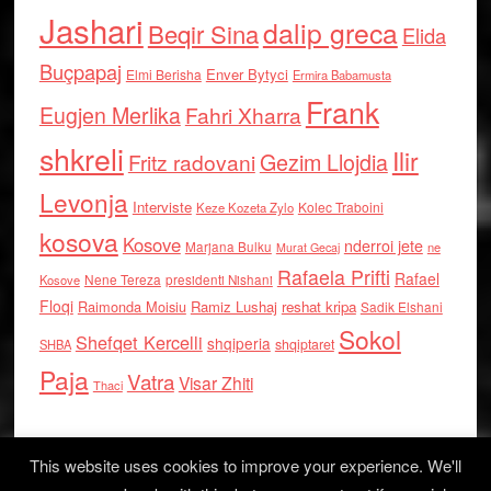
Jashari
dalip greca
Beqir Sina
Elida
Buçpapaj
Enver Bytyci
Elmi Berisha
Ermira Babamusta
Frank
Eugjen Merlika
Fahri Xharra
shkreli
Ilir
Gezim Llojdia
Fritz radovani
Levonja
Interviste
Kolec Traboini
Keze Kozeta Zylo
kosova
Kosove
nderroi jete
Marjana Bulku
ne
Murat Gecaj
Rafaela Prifti
Rafael
Nene Tereza
Kosove
presidenti Nishani
Floqi
Raimonda Moisiu
Ramiz Lushaj
reshat kripa
Sadik Elshani
Sokol
Shefqet Kercelli
shqiperia
shqiptaret
SHBA
Paja
Vatra
Visar Zhiti
Thaci
This website uses cookies to improve your experience. We'll