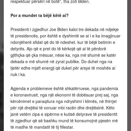
respektuar përsëri në botë”, tha zoti Biden.
Por a mundet ta bëjë këtë ai?
Presidenti i zgjedhur Joe Biden kaloi tre dekada në ndjekje
të presidencës, por është e dyshimtë se ai i e ka imagjinuar
ndonjëherë sfidat që do të ndeshet. kur të bëjë betimin e
detyrës. Ajo që e pret do të kërkojë që ai të përdorë
gjithçka që çka mësuar, nëse ka, nga më shumë se katër
dekada e më shumë në zyrat publike. Do duhet nga na
tjetër edhe mjaft energji që duket për arsye të moshës ai
nuk i ka.
Agjenda e problemeve është shkatërruese, nga pandemia
e koronavirusit, nga një ekonomi të dobësuar prej saj, nga
kërcënimet e paraqitura nga ndryshimi i klimës, në thirrjet
për një drejtësi të vonuar mbi racën dhe drejtësinë. Këto
janë vetëm cipa e sipërme e kutisë detyrave të presidentit
të zgjedhur që së bashku mund të konsumojnë pjesën më
të madhe të mandatit të tij fillestar.