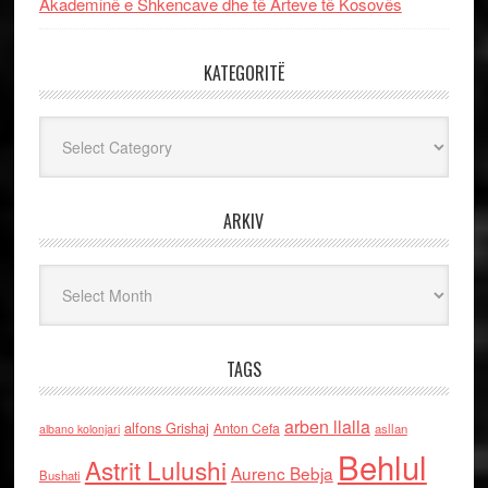
Akademinë e Shkencave dhe të Arteve të Kosovës
KATEGORITË
Kategoritë
ARKIV
Arkiv
TAGS
arben llalla
alfons Grishaj
Anton Cefa
asllan
albano kolonjari
Behlul
Astrit Lulushi
Aurenc Bebja
Bushati