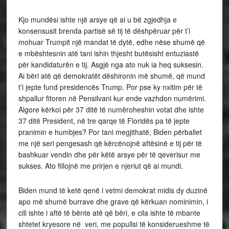
Kjo mundësi ishte një arsye që ai u bë zgjedhja e
konsensusit brenda partisë së tij të dëshpëruar për t’i
mohuar Trumpit një mandat të dytë, edhe nëse shumë që
e mbështesnin atë tani ishin thjesht butësisht entuziastë
për kandidaturën e tij. Asgjë nga ato nuk ia heq suksesin.
Ai bëri atë që demokratët dëshironin më shumë, që mund
t’i jepte fund presidencës Trump. Por pse ky nxitim për të
shpallur fitoren në Pensilvani kur ende vazhdon numërimi.
Algore kërkoi për 37 ditë të numëroheshin votat dhe ishte
37 ditë President, në tre qarqe të Floridës pa të jepte
pranimin e humbjes? Por tani megjithatë, Biden përballet
me një seri pengesash që kërcënojnë aftësinë e tij për të
bashkuar vendin dhe për këtë arsye për të qeverisur me
sukses. Ato fillojnë me prirjen e njeriut që ai mundi.
Biden mund të ketë qenë i vetmi demokrat midis dy duzinë
apo më shumë burrave dhe grave që kërkuan nominimin, i
cili ishte i aftë të bënte atë që bëri, e cila ishte të mbante
shtetet kryesore në veri, me popullsi të konsiderueshme të