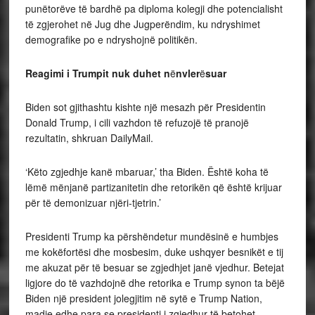
punëtorëve të bardhë pa diploma kolegji dhe potencialisht
të zgjerohet në Jug dhe Jugperëndim, ku ndryshimet
demografike po e ndryshojnë politikën.
Reagimi i Trumpit nuk duhet n
ë
nvler
ë
suar
Biden sot gjithashtu kishte një mesazh për Presidentin
Donald Trump, i cili vazhdon të refuzojë të pranojë
rezultatin, shkruan DailyMail.
‘Këto zgjedhje kanë mbaruar,’ tha Biden. Është koha të
lëmë mënjanë partizanitetin dhe retorikën që është krijuar
për të demonizuar njëri-tjetrin.’
Presidenti Trump ka përshëndetur mundësinë e humbjes
me kokëfortësi dhe mosbesim, duke ushqyer besnikët e tij
me akuzat për të besuar se zgjedhjet janë vjedhur. Betejat
ligjore do të vazhdojnë dhe retorika e Trump synon ta bëjë
Biden një president jolegjitim në sytë e Trump Nation,
madje edhe para se presidenti i zgjedhur të betohet.