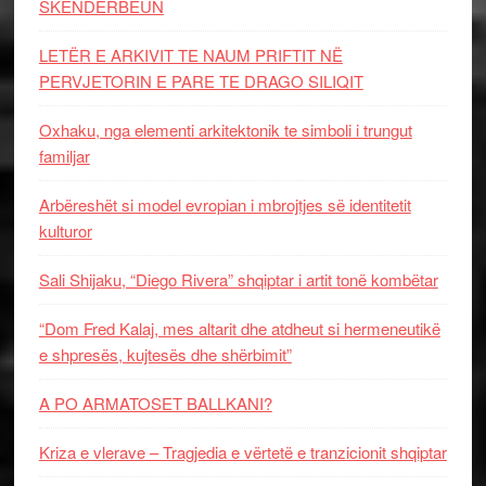
SKËNDERBEUN
LETËR E ARKIVIT TE NAUM PRIFTIT NË
PERVJETORIN E PARE TE DRAGO SILIQIT
Oxhaku, nga elementi arkitektonik te simboli i trungut
familjar
Arbëreshët si model evropian i mbrojtjes së identitetit
kulturor
Sali Shijaku, “Diego Rivera” shqiptar i artit tonë kombëtar
“Dom Fred Kalaj, mes altarit dhe atdheut si hermeneutikë
e shpresës, kujtesës dhe shërbimit”
A PO ARMATOSET BALLKANI?
Kriza e vlerave – Tragjedia e vërtetë e tranzicionit shqiptar