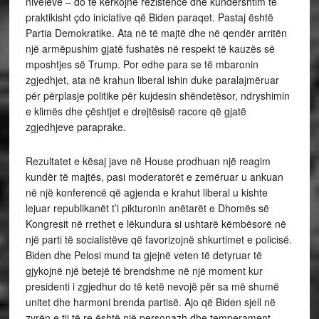
niveleve – do të kërkojnë rezistencë dhe kundërshtim të
praktikisht çdo iniciative që Biden paraqet. Pastaj është
Partia Demokratike. Ata në të majtë dhe në qendër arritën
një armëpushim gjatë fushatës në respekt të kauzës së
mposhtjes së Trump. Por edhe para se të mbaronin
zgjedhjet, ata në krahun liberal ishin duke paralajmëruar
për përplasje politike për kujdesin shëndetësor, ndryshimin
e klimës dhe çështjet e drejtësisë racore që gjatë
zgjedhjeve paraprake.
Rezultatet e kësaj jave në House prodhuan një reagim
kundër të majtës, pasi moderatorët e zemëruar u ankuan
në një konferencë që agjenda e krahut liberal u kishte
lejuar republikanët t’i pikturonin anëtarët e Dhomës së
Kongresit në rrethet e lëkundura si ushtarë këmbësorë në
një parti të socialistëve që favorizojnë shkurtimet e policisë.
Biden dhe Pelosi mund ta gjejnë veten të detyruar të
gjykojnë një betejë të brendshme në një moment kur
presidenti i zgjedhur do të ketë nevojë për sa më shumë
unitet dhe harmoni brenda partisë. Ajo që Biden sjell në
zyrën e tij të re është një personazh dhe temperament