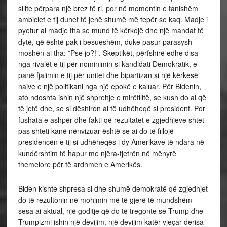
sillte përpara një brez të ri, por në momentin e tanishëm
ambiciet e tij duhet të jenë shumë më tepër se kaq. Madje i
pyetur ai madje tha se mund të kërkojë dhe një mandat të
dytë, që është pak i besueshëm, duke pasur parasysh
moshën ai tha: ”Pse jo?!”. Skeptikët, përfshirë edhe disa
nga rivalët e tij për nominimin si kandidati Demokratik, e
panë fjalimin e tij për unitet dhe bipartizan si një kërkesë
naive e një politikani nga një epokë e kaluar. Për Bidenin,
ato ndoshta ishin një shprehje e mirëfilltë, se kush do ai që
të jetë dhe, se si dëshiron ai të udhëheqë si president. Por
fushata e ashpër dhe fakti që rezultatet e zgjedhjeve shtet
pas shteti kanë nënvizuar është se ai do të fillojë
presidencën e tij si udhëheqës i dy Amerikave të ndara në
kundërshtim të hapur me njëra-tjetrën në mënyrë
themelore për të ardhmen e Amerikës.
Biden kishte shpresa si dhe shumë demokratë që zgjedhjet
do të rezultonin në mohimin më të gjerë të mundshëm
sesa ai aktual, një goditje që do të tregonte se Trump dhe
Trumpizmi ishin një devijim, një devijim katër-vjeçar derisa