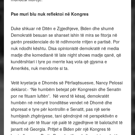
Pse muri blu nuk reflektoi në Kongres
Duke shkuar në Ditën e Zgjedhjeve, Biden dhe shumë
Demokratë besuan se shanset ishin të mira se fitorja në
garën presidenciale do të ndihmonte rritjen e partisë. Por
nuk ndodhi kështu. Disa opinionistë demokratë në media
madje dhe komedianë të late night shows madje qanë, që
kundërshtari i tyre po merrte kaq vota që gjysma e
Amerikës, nuk mendonte si ta.
Vetë kryetarja e Dhomës së Përfaqësuesve, Nancy Pelossi
deklaroi:- “Ne humbëm betejat për Kongresin dhe Senatin
por ne fituam luftën”. Në vend të kësaj, demokratët
humbën në mënyrë tronditëse vendet në Dhomë dhe
shpresat e tyre për kontrollin e Senatit, pas një serie
humbjesh zhgënjyese, tani qëndrojnë në perspektivën e
lëkundur për të fituar një palë të zgjedhjeve të balotazhit të
janarit në Georgia. Pritjet e Biden për një Kongres të