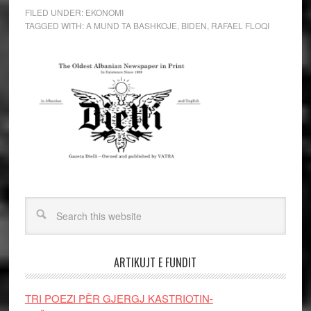
FILED UNDER:
EKONOMI
TAGGED WITH:
A MUND TA BASHKOJE
,
BIDEN
,
RAFAEL FLOQI
ARTIKUJT E FUNDIT
TRI POEZI PËR GJERGJ KASTRIOTIN-