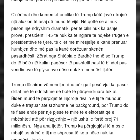
Cicërimat dhe komentet publike të Trump këtë javë ofrojnë
një aluzion të asaj që mund të vijë. Në qoftë se ai nuk
pëson një ndryshim dramatik, për të cilin nuk ka asnjë
provë, presidenti i 45-të nuk ka të ngjarë të ndjekë rrugën e
presidentëve të tjerë, të cilët me mirësjellje e kanë pranuar
humbjen dhe më pas ia kanë dorëzuar skenën
pasardhësit. Zërat nga Shtëpia e Bardhë thonë se Trump
do të bëjë një kalim paqësor të pushtetit pasi të bindet pas
vendimeve të gjykatave nëse nuk ka mundësi tjetër.
Trump dëshiron vëmendjen dhe për gati pesë vjet ka pasur
dritat më të ndritshme në botë të përqendruara tek ai.
Biden mund të përpiqet të injorojë rivalin e tij të mundur,
duke e trajtuar atë si zhurmë në background, por Trump do
të flasë ende për një pjesë të mirë të elektoratit që e
mbështeti atë për rizgjedhje – një ushtri e fortë prej 71
milionësh. Nga ana tjetër, Trump ka përgjegjësi të mos e
mbajë ushtrinë e tij me shpresa të kota nëse nuk ka
mundësi fitoreje.