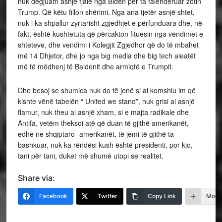
nuk dëgjuam asnjë fjalë nga Biden për ta falënderuar zotin
Trump. Që këtu fillon shërimi. Nga ana tjetër asnjë shtet,
nuk i ka shpallur zyrtarisht zgjedhjet e përfunduara dhe, në
fakt, është kushtetuta që përcakton fituesin nga vendimet e
shteteve, dhe vendimi i Kolegjit Zgjedhor që do të mbahet
më 14 Dhjetor, dhe jo nga big media dhe big tech aleatët
më të mëdhenj të Baidenit dhe armiqtë e Trumpit.
Dhe besoj se shumica nuk do të jenë si ai komshiu im që
kishte vënë tabelën “ United we stand”, nuk grisi ai asnjë
flamur, nuk theu ai asnjë xham, si e majta radikale dhe
Antifa, vetëm theksoi atë që duan të gjithë amerikanët,
edhe ne shqiptaro -amerikanët, të jemi të gjithë ta
bashkuar, nuk ka rëndësi kush është presidenti, por kjo,
tani për tani, duket më shumë utopi se realitet.
Share via:
Facebook
Twitter
Copy Link
More