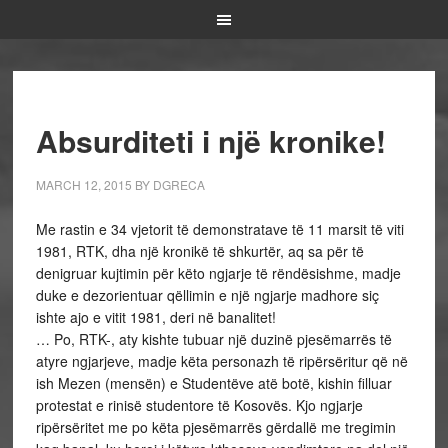
Absurditeti i një kronike!
MARCH 12, 2015
BY
DGRECA
Me rastin e 34 vjetorit të demonstratave të 11 marsit të viti
1981, RTK, dha një kronikë të shkurtër, aq sa për të
denigruar kujtimin për këto ngjarje të rëndësishme, madje
duke e dezorientuar qëllimin e një ngjarje madhore siç
ishte ajo e vitit 1981, deri në banalitet!
… Po, RTK-, aty kishte tubuar një duzinë pjesëmarrës të
atyre ngjarjeve, madje këta personazh të ripërsëritur që në
ish Mezen (mensën) e Studentëve atë botë, kishin filluar
protestat e rinisë studentore të Kosovës. Kjo ngjarje
ripërsëritet me po këta pjesëmarrës gërdallë me tregimin