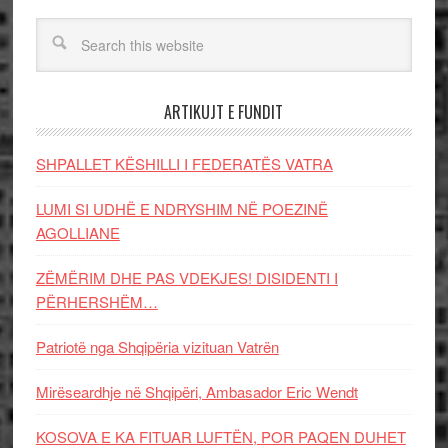
ARTIKUJT E FUNDIT
SHPALLET KËSHILLI I FEDERATËS VATRA
LUMI SI UDHË E NDRYSHIM NË POEZINË
AGOLLIANE
ZËMËRIM DHE PAS VDEKJES! DISIDENTI I
PËRHERSHËM…
Patriotë nga Shqipëria vizituan Vatrën
Mirëseardhje në Shqipëri, Ambasador Eric Wendt
KOSOVA E KA FITUAR LUFTËN, POR PAQEN DUHET