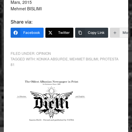
Mars, 2015
Mehmet BISLIMI
Share via:
Facebook
Twitter
Copy Link
More
FILED UNDER:
OPINION
TAGGED WITH:
KONIKA ABSURDE
,
MEHMET BISLIMI
,
PROTESTA
81