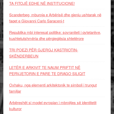
TA FITOJË EDHE NË INSTITUCIONE!
Scanderbeg, mburoja e Arbërisë dhe gjeniu ushtarak në
faqet e Giovanni Carlo Saraceni-t
Republika mbi interesat politike: sovraniteti i qytetarëve,
kushtetutshmëria dhe përgjegjësia shtetërore
TRI POEZI PËR GJERGJ KASTRIOTIN-
SKËNDERBEUN
LETËR E ARKIVIT TE NAUM PRIFTIT NË
PERVJETORIN E PARE TE DRAGO SILIQIT
Oxhaku, nga elementi arkitektonik te simboli i trungut
familjar
Arbëreshët si model evropian i mbrojtjes së identitetit
kulturor