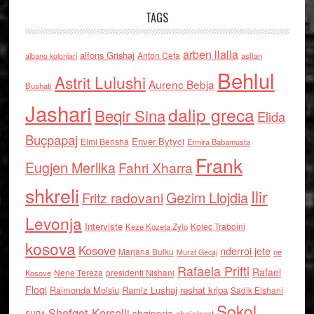
TAGS
arben llalla
alfons Grishaj
Anton Cefa
asllan
albano kolonjari
Behlul
Astrit Lulushi
Aurenc Bebja
Bushati
Jashari
dalip greca
Beqir Sina
Elida
Buçpapaj
Enver Bytyci
Elmi Berisha
Ermira Babamusta
Frank
Eugjen Merlika
Fahri Xharra
shkreli
Ilir
Gezim Llojdia
Fritz radovani
Levonja
Interviste
Kolec Traboini
Keze Kozeta Zylo
kosova
Kosove
nderroi jete
Marjana Bulku
ne
Murat Gecaj
Rafaela Prifti
Rafael
Nene Tereza
Kosove
presidenti Nishani
Floqi
Raimonda Moisiu
Ramiz Lushaj
reshat kripa
Sadik Elshani
Sokol
Shefqet Kercelli
shqiperia