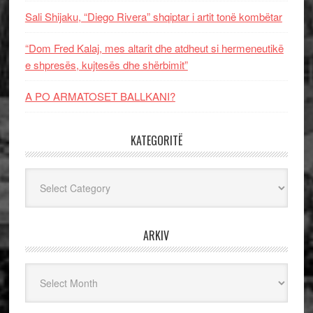
Sali Shijaku, “Diego Rivera” shqiptar i artit tonë kombëtar
“Dom Fred Kalaj, mes altarit dhe atdheut si hermeneutikë
e shpresës, kujtesës dhe shërbimit”
A PO ARMATOSET BALLKANI?
KATEGORITË
Kategoritë
ARKIV
Arkiv