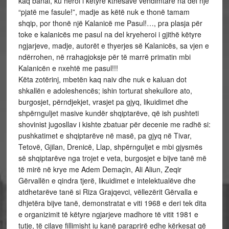
kaq banal, ku heroi i këtyre kthesave vendimtare na del një
“pjatë me fasule!”, madje as këtë nuk e thonë tamam
shqip, por thonë një Kalanicë me Pasul!…, pra plasja për
toke e kalanicës me pasul na del kryeheroi i gjithë këtyre
ngjarjeve, madje, autorët e thyerjes së Kalanicës, sa vjen e
ndërrohen, në rrahagjoksje për të marrë primatin mbi
Kalanicën e nxehtë me pasul!!!
Këta zotërinj, mbetën kaq naiv dhe nuk e kaluan dot
shkallën e adoleshencës; ishin torturat shekullore ato,
burgosjet, përndjekjet, vrasjet pa gjyq, likuidimet dhe
shpërnguljet masive kundër shqiptarëve, që ish pushteti
shovinist jugosllav i kishte zbatuar për decenie me radhë si:
pushkatimet e shqiptarëve në masë, pa gjyq në Tivar,
Tetovë, Gjilan, Drenicë, Llap, shpërnguljet e mbi gjysmës
së shqiptarëve nga trojet e veta, burgosjet e bijve tanë më
të mirë në krye me Adem Demaçin, Ali Aliun, Zeqir
Gërvallën e qindra tjerë, likuidimet e intelektualëve dhe
atdhetarëve tanë si Riza Grajqevci, vëllezërit Gërvalla e
dhjetëra bijve tanë, demonstratat e viti 1968 e deri tek dita
e organizimit të këtyre ngjarjeve madhore të vitit 1981 e
tutje, të cilave fillimisht iu kanë paraprirë edhe kërkesat që