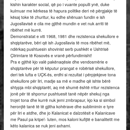
kishin karakter social, që po i vuante populli ynë, duke
kulmuar me kërkesa të hapura politike deri në përgjakje të
kësaj toke të zhuritur, ku edhe shënuan fundin e ish
Jugosllavisë e cila me gjithë mundin e vet nuk arriti të
ribëhet më kurrë.
Demonstratat e viti 1968, 1981 dhe rezistenca shekullore e
shqiptarëve, bëri që ish Jugosllavia të mos ribëhet më,
ndërkaq pushtuesin shovinist serb pushkët e Ushtrisë
Çlirimtare të Kosovës e vranë përfundimisht!
Pra e gjithë kjo valë pakënaqësie dhe vendosmërie e
shqiptarëve për të këputur prangat e robërisë shekullore,
deri tek lufta e UÇK-ës, erdhi si rezultat i përpjekjeve tona
shekullore për liri, madje sa më e madhe që ishte bërë
shtypja mbi shqiptarët, aq më shumë është rritur rezistenca
jonë për të shporrur pushtuesit tanë nëpër shekuj nga
trojet tona dhe kurrë nuk jemi zmbrapsur, kjo ka si simbol
heronjtë tanë të të gjitha kohërave dhe sublimimin e tyre
për liri e atdhe, dhe jo Kalanicat e dalzotësit e Kalanicave
me Pasul pa kripe!- luten, mos kaloni kufijtë e banalitetit me
këto kalanica se nuk jeni axhami.