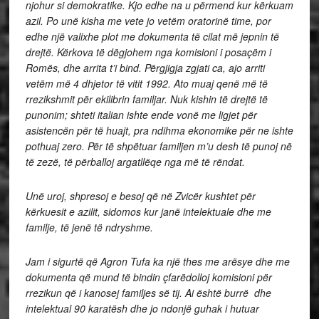
njohur si demokratike. Kjo edhe na u përmend kur kërkuam
azil. Po unë kisha me vete jo vetëm oratorinë time, por
edhe një valixhe plot me dokumenta të cilat më jepnin të
drejtë. Kërkova të dëgjohem nga komisioni i posaçëm i
Romës, dhe arrita t’i bind. Përgjigja zgjati ca, ajo arriti
vetëm më 4 dhjetor të vitit 1992. Ato muaj qenë më të
rrezikshmit për ekilibrin familjar. Nuk kishin të drejtë të
punonim; shteti italian ishte ende vonë me ligjet për
asistencën për të huajt, pra ndihma ekonomike për ne ishte
pothuaj zero. Për të shpëtuar familjen m’u desh të punoj në
të zezë, të përballoj argatllëqe nga më të rëndat.
Unë uroj, shpresoj e besoj që në Zvicër kushtet për
kërkuesit e azilit, sidomos kur janë intelektuale dhe me
familje, të jenë të ndryshme.
Jam i sigurtë që Agron Tufa ka një thes me arësye dhe me
dokumenta që mund të bindin çfarëdolloj komisioni për
rrezikun që i kanosej familjes së tij. Ai është burrë dhe
intelektual 90 karatësh dhe jo ndonjë guhak i hutuar