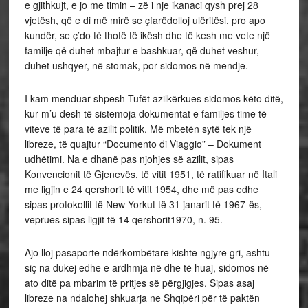
e gjithkujt, e jo me timin – zë i nje ikanaci qysh prej 28
vjetësh, që e di më mirë se çfarëdolloj ulëritësi, pro apo
kundër, se ç’do të thotë të ikësh dhe të kesh me vete një
familje që duhet mbajtur e bashkuar, që duhet veshur,
duhet ushqyer, në stomak, por sidomos në mendje.
I kam menduar shpesh Tufët azilkërkues sidomos këto ditë,
kur m’u desh të sistemoja dokumentat e familjes time të
viteve të para të azilit politik. Më mbetën sytë tek një
libreze, të quajtur “Documento di Viaggio” – Dokument
udhëtimi. Na e dhanë pas njohjes së azilit, sipas
Konvencionit të Gjenevës, të vitit 1951, të ratifikuar në Itali
me ligjin e 24 qershorit të vitit 1954, dhe më pas edhe
sipas protokollit të New Yorkut të 31 janarit të 1967-ës,
veprues sipas ligjit të 14 qershorit1970, n. 95.
Ajo lloj pasaporte ndërkombëtare kishte ngjyre gri, ashtu
siç na dukej edhe e ardhmja në dhe të huaj, sidomos në
ato ditë pa mbarim të pritjes së përgjigjes. Sipas asaj
libreze na ndalohej shkuarja ne Shqipëri për të paktën