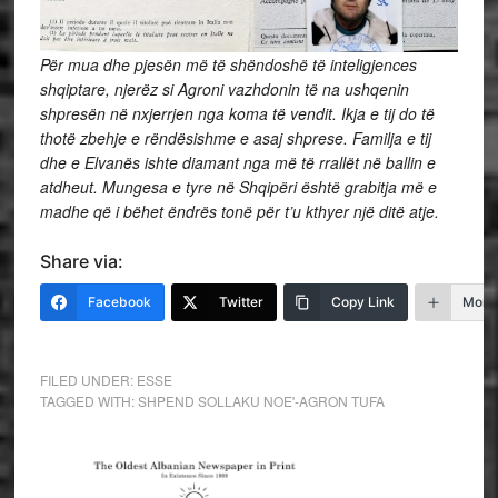
Për mua dhe pjesën më të shëndoshë të inteligjences
shqiptare, njerëz si Agroni vazhdonin të na ushqenin
shpresën në nxjerrjen nga koma të vendit. Ikja e tij do të
thotë zbehje e rëndësishme e asaj shprese. Familja e tij
dhe e Elvanës ishte diamant nga më të rrallët në ballin e
atdheut. Mungesa e tyre në Shqipëri është grabitja më e
madhe që i bëhet ëndrës tonë për t’u kthyer një ditë atje.
Share via:
Facebook
Twitter
Copy Link
More
FILED UNDER:
ESSE
TAGGED WITH:
SHPEND SOLLAKU NOE'-AGRON TUFA