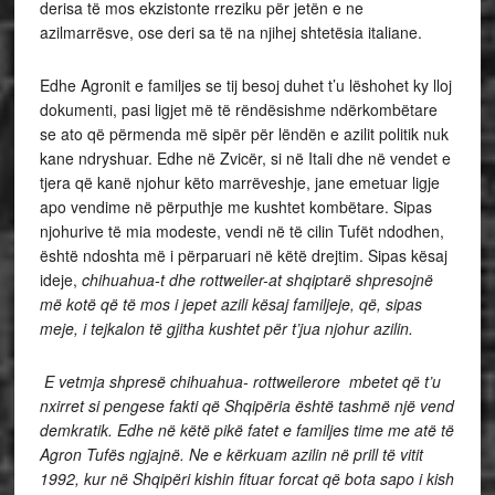
derisa të mos ekzistonte rreziku për jetën e ne
azilmarrësve, ose deri sa të na njihej shtetësia italiane.
Edhe Agronit e familjes se tij besoj duhet t’u lëshohet ky lloj
dokumenti, pasi ligjet më të rëndësishme ndërkombëtare
se ato që përmenda më sipër për lëndën e azilit politik nuk
kane ndryshuar. Edhe në Zvicër, si në Itali dhe në vendet e
tjera që kanë njohur këto marrëveshje, jane emetuar ligje
apo vendime në përputhje me kushtet kombëtare. Sipas
njohurive të mia modeste, vendi në të cilin Tufët ndodhen,
është ndoshta më i përparuari në këtë drejtim. Sipas kësaj
ideje,
chihuahua-t dhe rottweiler-at shqiptarë shpresojnë
më kotë që të mos i jepet azili kësaj familjeje, që, sipas
meje, i tejkalon të gjitha kushtet për t’jua njohur azilin.
E vetmja shpresë chihuahua- rottweilerore mbetet që t’u
nxirret si pengese fakti që Shqipëria është tashmë një vend
demkratik. Edhe në këtë pikë fatet e familjes time me atë të
Agron Tufës ngjajnë. Ne e kërkuam azilin në prill të vitit
1992, kur në Shqipëri kishin fituar forcat që bota sapo i kish