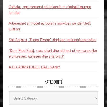
Oxhaku, nga elementi arkitektonik te simboli i trungut
familjar
Arbëreshët si model evropian i mbrojtjes së identitetit
kulturor
Sali Shijaku, “Diego Rivera” shqiptar i artit tonë kombëtar
“Dom Fred Kalaj, mes altarit dhe atdheut si hermeneutikë
e shpresës, kujtesës dhe shërbimit”
A PO ARMATOSET BALLKANI?
KATEGORITË
Kategoritë