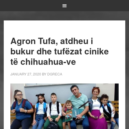
Agron Tufa, atdheu i
bukur dhe tufëzat cinike
të chihuahua-ve
JANUARY 27, 2020
BY
DGRECA