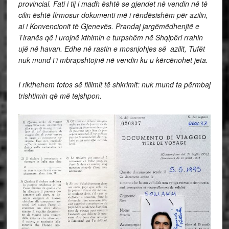
provincial. Fati i tij i madh është se gjendet në vendin në të
cilin është firmosur dokumenti më i rëndësishëm për azilin,
ai i Konvencionit të Gjenevës. Prandaj jargëmëdhenjtë e
Tiranës që i urojnë kthimin e turpshëm në Shqipëri rrahin
ujë në havan. Edhe në rastin e mosnjohjes së azilit, Tufët
nuk mund t’i mbrapshtojnë në vendin ku u kërcënohet jeta.
I rikthehem fotos së fillimit të shkrimit: nuk mund ta përmbaj
trishtimin që më tejshpon.