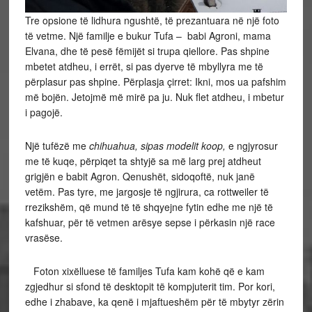
Tre opsione të lidhura ngushtë, të prezantuara në një foto
të vetme. Një familje e bukur Tufa – babi Agroni, mama
Elvana, dhe të pesë fëmijët si trupa qiellore. Pas shpine
mbetet atdheu, i errët, si pas dyerve të mbyllyra me të
përplasur pas shpine. Përplasja çirret: Ikni, mos ua pafshim
më bojën. Jetojmë më mirë pa ju. Nuk flet atdheu, i mbetur
i pagojë.
Një tufëzë me
chihuahua, sipas modelit koop,
e ngjyrosur
me të kuqe, përpiqet ta shtyjë sa më larg prej atdheut
grigjën e babit Agron. Qenushët, sidoqoftë, nuk janë
vetëm. Pas tyre, me jargosje të ngjirura, ca rottweiler të
rrezikshëm, që mund të të shqyejne fytin edhe me një të
kafshuar, për të vetmen arësye sepse i përkasin një race
vrasëse.
Foton xixëlluese të familjes Tufa kam kohë që e kam
zgjedhur si sfond të desktopit të kompjuterit tim. Por kori,
edhe i zhabave, ka qenë i mjaftueshëm për të mbytyr zërin