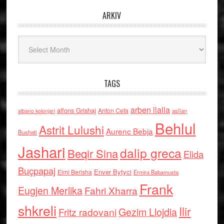
ARKIV
Arkiv
TAGS
arben llalla
alfons Grishaj
Anton Cefa
asllan
albano kolonjari
Behlul
Astrit Lulushi
Aurenc Bebja
Bushati
Jashari
dalip greca
Beqir Sina
Elida
Buçpapaj
Enver Bytyci
Elmi Berisha
Ermira Babamusta
Frank
Eugjen Merlika
Fahri Xharra
shkreli
Ilir
Gezim Llojdia
Fritz radovani