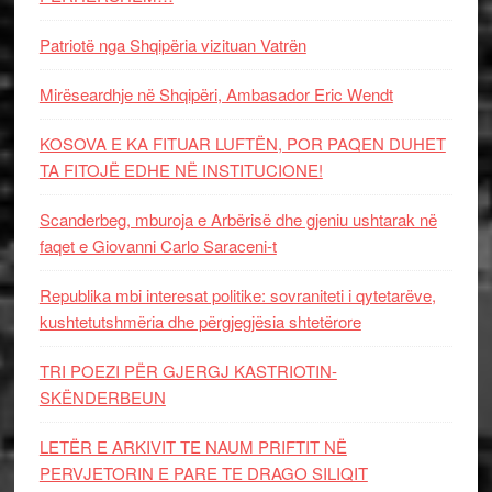
Patriotë nga Shqipëria vizituan Vatrën
Mirëseardhje në Shqipëri, Ambasador Eric Wendt
KOSOVA E KA FITUAR LUFTËN, POR PAQEN DUHET
TA FITOJË EDHE NË INSTITUCIONE!
Scanderbeg, mburoja e Arbërisë dhe gjeniu ushtarak në
faqet e Giovanni Carlo Saraceni-t
Republika mbi interesat politike: sovraniteti i qytetarëve,
kushtetutshmëria dhe përgjegjësia shtetërore
TRI POEZI PËR GJERGJ KASTRIOTIN-
SKËNDERBEUN
LETËR E ARKIVIT TE NAUM PRIFTIT NË
PERVJETORIN E PARE TE DRAGO SILIQIT