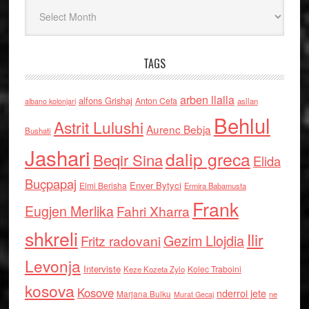
Arkiv
TAGS
arben llalla
alfons Grishaj
Anton Cefa
asllan
albano kolonjari
Behlul
Astrit Lulushi
Aurenc Bebja
Bushati
Jashari
dalip greca
Beqir Sina
Elida
Buçpapaj
Enver Bytyci
Elmi Berisha
Ermira Babamusta
Frank
Eugjen Merlika
Fahri Xharra
shkreli
Ilir
Gezim Llojdia
Fritz radovani
Levonja
Interviste
Kolec Traboini
Keze Kozeta Zylo
kosova
Kosove
nderroi jete
Marjana Bulku
ne
Murat Gecaj