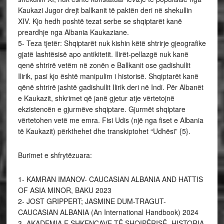
Kaukazi Jugor drejt ballkanit të paktën deri në shekullin
XIV. Kjo hedh poshtë tezat serbe se shqiptarët kanë
preardhje nga Albania Kaukaziane.
5- Teza tjetër: Shqiptarët nuk kishin këtë shtrirje gjeografike
gjatë lashtësisë apo antikitetit. Ilirët-pellazgë nuk kanë
qenë shtrirë vetëm në zonën e Ballkanit ose gadishullit
Ilirik, pasi kjo është manipulim i historisë. Shqiptarët kanë
qënë shtrirë jashtë gadishullit Ilirik deri në Indi. Për Albanët
e Kaukazit, shkrimet që janë gjetur atje vërtetojnë
ekzistencën e gjurmëve shqiptare. Gjurmët shqiptare
vërtetohen vetë me emra. Fisi Udis (një nga fiset e Albania
të Kaukazit) përkthehet dhe transkiptohet “Udhësi” {5}.
Burimet e shfrytëzuara:
1- KAMRAN IMANOV- CAUCASIAN ALBANIA AND HATTIS
OF ASIA MINOR, BAKU 2023
2- JOST GRIPPERT; JASMINE DUM-TRAGUT-
CAUCASIAN ALBANIA (An International Handbook) 2024
3- AKADEMIA E SHKENCAVE TË SHQIPËRISË- HISTORIA