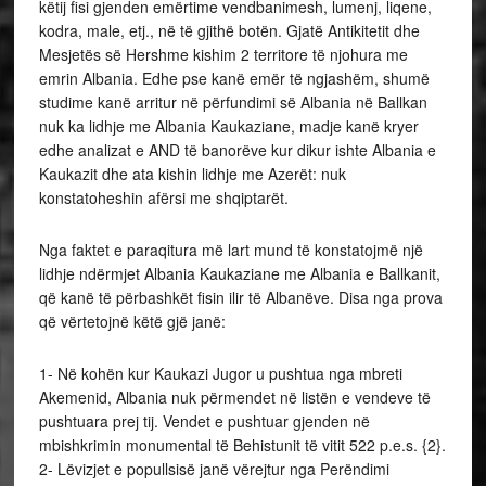
këtij fisi gjenden emërtime vendbanimesh, lumenj, liqene,
kodra, male, etj., në të gjithë botën. Gjatë Antikitetit dhe
Mesjetës së Hershme kishim 2 territore të njohura me
emrin Albania. Edhe pse kanë emër të ngjashëm, shumë
studime kanë arritur në përfundimi së Albania në Ballkan
nuk ka lidhje me Albania Kaukaziane, madje kanë kryer
edhe analizat e AND të banorëve kur dikur ishte Albania e
Kaukazit dhe ata kishin lidhje me Azerët: nuk
konstatoheshin afërsi me shqiptarët.
Nga faktet e paraqitura më lart mund të konstatojmë një
lidhje ndërmjet Albania Kaukaziane me Albania e Ballkanit,
që kanë të përbashkët fisin ilir të Albanëve. Disa nga prova
që vërtetojnë këtë gjë janë:
1- Në kohën kur Kaukazi Jugor u pushtua nga mbreti
Akemenid, Albania nuk përmendet në listën e vendeve të
pushtuara prej tij. Vendet e pushtuar gjenden në
mbishkrimin monumental të Behistunit të vitit 522 p.e.s. {2}.
2- Lëvizjet e popullsisë janë vërejtur nga Perëndimi