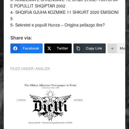
E POPULLIT SHQIPTAR 2002
4- SHQIPJA GJUHA KOZMIKE 11 SHKURT 2020 EMISIONI
5
5- Sekretet e populli Hunza – Origjina pellazgo ilire?
Share via:
Facebook
Twitter
Copy Link
More
FILED UNDER:
ANALIZA