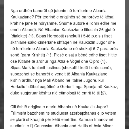
Nga erdhën banorët që jetonin në territorin e Albania
Kaukaziane? Për teorinë e origjinës së banorëve të kësaj
krahine janë të ndryshme. Shumë autorë e lidhin edhe me
emrin Alban(i). Në Albanian Kaukaziane fliteshin 26 gjuhë
(dialekte) {1}. Sipas Herodotit (shekulli i 5-të p.e.s.) fiset
skithiane-sako-cimeriane shfaqen në Kaukazin Jugor dhe
në territorin e Albania Kaukaziane në shekujt 6-7 para erës
sonë (para Krishtit) {1}. Pjesë e saj u bënë edhe fiset Hitite
ose Kitianë të ardhur nga Azia e Vogël dhe Qipro {1}.
Sipas Mark Iunianit Iustinus (shekulli i tretë i erës sonë),
supozohet se banorët e vendit të Albania Kaukaziane,
kishin ardhur nga Mali Albano në Italinë Jugore, kur
Herkuliu i dëboi bagëtinë e Gerionit nga Spanja në Kaukaz,
duke sugjeruar kështu një etimologji të emrit të tij {2}.
Cili është origjina e emrin Albania në Kaukazin Jugor?
Fillimisht bazohemi te studiuesit azerbajxhanas e jo vetëm
se çfarë shkruajnë për këtë emërtim. Kamran Imanov në
studimin e tij Caucasian Albania and Hattis of Asia Minor