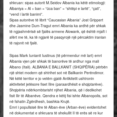
shkruan: sipas autorit M.Seidov Albania ka këtë etimologji:
Albaniya = Al + ban = “üca ban” = “shtëpi e lartë”, “çati”,
“vend i lartë banimi”.
Sipas autorëve të librit “Caucasian Albania” Jost Grippert
dhe Jasmine Dum-Tragut emri Albania ka ardhë për shkak
të ngjashmërisë së fjalës armene Alowank, që është mjaft i
afërt me të, ka të ngjarë të pasqyrojë një përcaktim iranian
të rajonit në fjalë.
Sipas Mark Iunianit Iustinus (të përmendur më lart) emri
Albania vjen për shkak të banorëve të ardhur nga mali
Albano (Itali). ALBANIA E BALLKANIT (SHQIPËRIA) përbën
një shtet modern që shtrihet sot në Ballkanin Perëndimor.
Në këtë territor e jo vetëm gjatë Antikitetit ushtronin
aktivitetet jetësore fiset Ilire (paraardhësit e shqiptarëve).
Shqipëria ndërkombtarisht njihet Albania, që i dedikohet
fisit Ilir të Albanëve. Qendra e këtij fisi ishte Albanopolis, sot
në fshatin Zgërdhesh, bashkia Krujë.
Emri i popullsisë ilire të Alban-ëve (Arban-ëve) evidentohet
në dokumentat e shkruara të shekullit II të erës së re kur