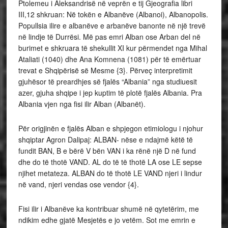
Ptolemeu i Aleksandrisë në veprën e tij Gjeografia libri
III,12 shkruan: Në tokën e Albanëve (Albanoi), Albanopolis.
Popullsia ilire e albanëve e arbanëve banonte në një trevë
në lindje të Durrësi. Më pas emri Alban ose Arban del në
burimet e shkruara të shekullit XI kur përmendet nga Mihal
Ataliati (1040) dhe Ana Komnena (1081) për të emërtuar
trevat e Shqipërisë së Mesme {3}. Përveç interpretimit
gjuhësor të preardhjes së fjalës “Albania” nga studiuesit
azer, gjuha shqipe i jep kuptim të plotë fjalës Albania. Pra
Albania vjen nga fisi ilir Alban (Albanët).
Për origjinën e fjalës Alban e shpjegon etimiologu i njohur
shqiptar Agron Dalipaj: ALBAN- nëse e ndajmë këtë të
fundit BAN, B e bërë V bën VAN i ka rënë një D në fund
dhe do të thotë VAND. AL do të të thotë LA ose LE sepse
njihet metateza. ALBAN do të thotë LE VAND njeri i lindur
në vand, njeri vendas ose vendor {4}.
Fisi ilir i Albanëve ka kontribuar shumë në qytetërim, me
ndikim edhe gjatë Mesjetës e jo vetëm. Sot me emrin e