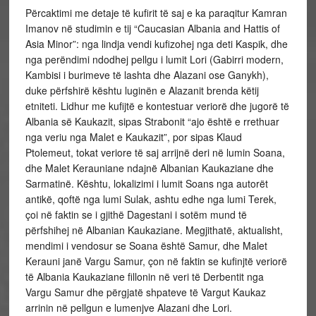
Përcaktimi me detaje të kufirit të saj e ka paraqitur Kamran
Imanov në studimin e tij “Caucasian Albania and Hattis of
Asia Minor”: nga lindja vendi kufizohej nga deti Kaspik, dhe
nga perëndimi ndodhej pellgu i lumit Lori (Gabirri modern,
Kambisi i burimeve të lashta dhe Alazani ose Ganykh),
duke përfshirë kështu luginën e Alazanit brenda këtij
etniteti. Lidhur me kufijtë e kontestuar veriorë dhe jugorë të
Albania së Kaukazit, sipas Strabonit “ajo është e rrethuar
nga veriu nga Malet e Kaukazit”, por sipas Klaud
Ptolemeut, tokat veriore të saj arrijnë deri në lumin Soana,
dhe Malet Kerauniane ndajnë Albanian Kaukaziane dhe
Sarmatinë. Kështu, lokalizimi i lumit Soans nga autorët
antikë, qoftë nga lumi Sulak, ashtu edhe nga lumi Terek,
çoi në faktin se i gjithë Dagestani i sotëm mund të
përfshihej në Albanian Kaukaziane. Megjithatë, aktualisht,
mendimi i vendosur se Soana është Samur, dhe Malet
Kerauni janë Vargu Samur, çon në faktin se kufinjtë veriorë
të Albania Kaukaziane fillonin në veri të Derbentit nga
Vargu Samur dhe përgjatë shpateve të Vargut Kaukaz
arrinin në pellgun e lumenjve Alazani dhe Lori.