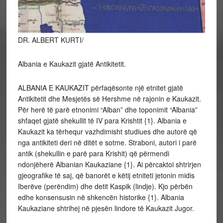
DR. ALBERT KURTI/
Albania e Kaukazit gjatë Antikitetit.
ALBANIA E KAUKAZIT përfaqësonte një etnitet gjatë
Antikitetit dhe Mesjetës së Hershme në rajonin e Kaukazit.
Për herë të parë etnonimi “Alban” dhe toponimit “Albania”
shfaqet gjatë shekullit të IV para Krishtit {1}. Albania e
Kaukazit ka tërhequr vazhdimisht studiues dhe autorë që
nga antikiteti deri në ditët e sotme. Straboni, autori i parë
antik (shekullin e parë para Krishit) që përmendi
ndonjëherë Albanian Kaukaziane {1}. Ai përcaktoi shtrirjen
gjeografike të saj, që banorët e këtij etniteti jetonin midis
Iberëve (perëndim) dhe detit Kaspik (lindje). Kjo përbën
edhe konsensusin në shkencën historike {1}. Albania
Kaukaziane shtrihej në pjesën lindore të Kaukazit Jugor.