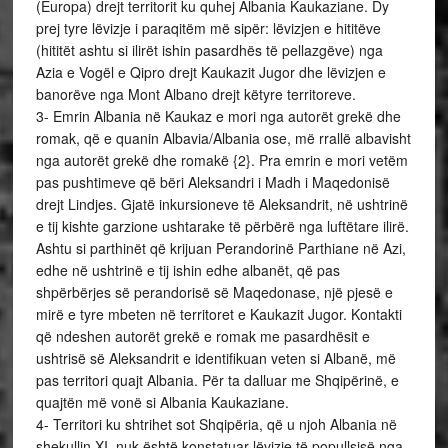
(Europa) drejt territorit ku quhej Albania Kaukaziane. Dy
prej tyre lëvizje i paraqitëm më sipër: lëvizjen e hititëve
(hititët ashtu si ilirët ishin pasardhës të pellazgëve) nga
Azia e Vogël e Qipro drejt Kaukazit Jugor dhe lëvizjen e
banorëve nga Mont Albano drejt këtyre territoreve.
3- Emrin Albania në Kaukaz e mori nga autorët grekë dhe
romak, që e quanin Albavia/Albania ose, më rrallë albavisht
nga autorët grekë dhe romakë {2}. Pra emrin e mori vetëm
pas pushtimeve që bëri Aleksandri i Madh i Maqedonisë
drejt Lindjes. Gjatë inkursioneve të Aleksandrit, në ushtrinë
e tij kishte garzione ushtarake të përbërë nga luftëtare ilirë.
Ashtu si parthinët që krijuan Perandorinë Parthiane në Azi,
edhe në ushtrinë e tij ishin edhe albanët, që pas
shpërbërjes së perandorisë së Maqedonase, një pjesë e
mirë e tyre mbeten në territoret e Kaukazit Jugor. Kontakti
që ndeshen autorët grekë e romak me pasardhësit e
ushtrisë së Aleksandrit e identifikuan veten si Albanë, më
pas territori quajt Albania. Për ta dalluar me Shqipërinë, e
quajtën më vonë si Albania Kaukaziane.
4- Territori ku shtrihet sot Shqipëria, që u njoh Albania në
shekullin XI, nuk është konstatuar lëvizje të popullsisë nga