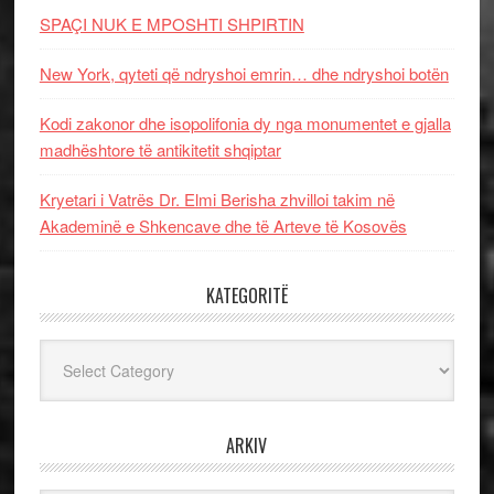
SPAÇI NUK E MPOSHTI SHPIRTIN
New York, qyteti që ndryshoi emrin… dhe ndryshoi botën
Kodi zakonor dhe isopolifonia dy nga monumentet e gjalla
madhështore të antikitetit shqiptar
Kryetari i Vatrës Dr. Elmi Berisha zhvilloi takim në
Akademinë e Shkencave dhe të Arteve të Kosovës
KATEGORITË
Kategoritë
ARKIV