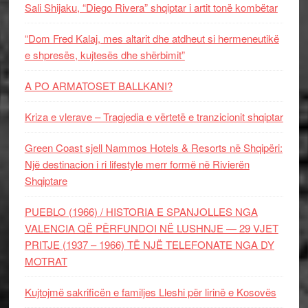
Sali Shijaku, “Diego Rivera” shqiptar i artit tonë kombëtar
“Dom Fred Kalaj, mes altarit dhe atdheut si hermeneutikë
e shpresës, kujtesës dhe shërbimit”
A PO ARMATOSET BALLKANI?
Kriza e vlerave – Tragjedia e vërtetë e tranzicionit shqiptar
Green Coast sjell Nammos Hotels & Resorts në Shqipëri:
Një destinacion i ri lifestyle merr formë në Rivierën
Shqiptare
PUEBLO (1966) / HISTORIA E SPANJOLLES NGA
VALENCIA QË PËRFUNDOI NË LUSHNJE — 29 VJET
PRITJE (1937 – 1966) TË NJË TELEFONATE NGA DY
MOTRAT
Kujtojmë sakrificën e familjes Lleshi për lirinë e Kosovës