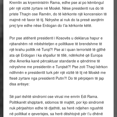
Kremlin as kryeministrin Rama, edhe pse ai po këmbngul
për një vizitë zyrtare në Moskë. Nëse presidenti rus do të
priste Thaçin ose Ramën, do të kërkonte një koncension të
majmë në favor të tij. Ndryshe ai nuk do ta presë asnjërin
prej tyre edhe nëse Erdogan do t’ia kërkonte këtë.
Por pse atëherë presidenti i Kosovës u deklarua hapur e
njëanshëm në mbështetjen e politikave të brendshme të
një krahu politik në Turqi?! Pse ai i quan terroristë të gjithë
ata që Erdogan i ka shpallur të tillë, ndërkohë që Europa
dhe Amerika kanë përcaktuar standarde e qëndrime të
ndryshme me presidentin e Turqisë?! Pse zoti Thaçi kërkon
ndihmën e presidentit turk për një vizitë të tij në Moskë me
ftesë zyrtare nga presidenti Putin?! Do të përpiqem të jap
disa arësye:
Së pari është sindromi ose virusi me emrin Edi Rama.
Politikanët shqiptarë, sidomos të majtët, por kjo sindromë
nuk përjashton edhe të djathtë, sa herë ndjehen ngushtë
në politikat e qeverisjes, sa herë dështojnë për t’u dhënë