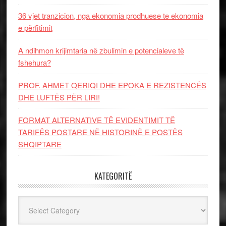
36 vjet tranzicion, nga ekonomia prodhuese te ekonomia
e përfitimit
A ndihmon krijimtaria në zbulimin e potencialeve të
fshehura?
PROF. AHMET QERIQI DHE EPOKA E REZISTENCЁS
DHE LUFTЁS PЁR LIRI!
FORMAT ALTERNATIVE TË EVIDENTIMIT TË
TARIFËS POSTARE NË HISTORINË E POSTËS
SHQIPTARE
KATEGORITË
Kategoritë