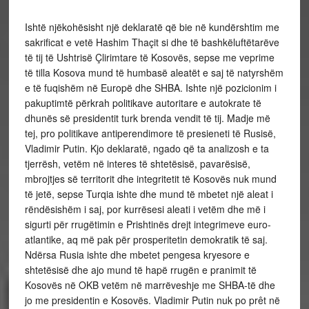
Ishtë njëkohësisht një deklaratë që bie në kundërshtim me
sakrificat e vetë Hashim Thaçit si dhe të bashkëluftëtarëve
të tij të Ushtrisë Çlirimtare të Kosovës, sepse me veprime
të tilla Kosova mund të humbasë aleatët e saj të natyrshëm
e të fuqishëm në Europë dhe SHBA. Ishte një pozicionim i
pakuptimtë përkrah politikave autoritare e autokrate të
dhunës së presidentit turk brenda vendit të tij. Madje më
tej, pro politikave antiperendimore të presieneti të Rusisë,
Vladimir Putin. Kjo deklaratë, ngado që ta analizosh e ta
tjerrësh, vetëm në interes të shtetësisë, pavarësisë,
mbrojtjes së territorit dhe integritetit të Kosovës nuk mund
të jetë, sepse Turqia ishte dhe mund të mbetet një aleat i
rëndësishëm i saj, por kurrësesi aleati i vetëm dhe më i
sigurti për rrugëtimin e Prishtinës drejt integrimeve euro-
atlantike, aq më pak për prosperitetin demokratik të saj.
Ndërsa Rusia ishte dhe mbetet pengesa kryesore e
shtetësisë dhe ajo mund të hapë rrugën e pranimit të
Kosovës në OKB vetëm në marrëveshje me SHBA-të dhe
jo me presidentin e Kosovës. Vladimir Putin nuk po prêt në