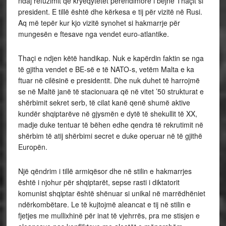
ndaj refuzimit që kryeqytetet perendimore i bëjne Thaçit si
president. E tillë është dhe kërkesa e tij për vizitë në Rusi.
Aq më tepër kur kjo vizitë synohet si hakmarrje për
mungesën e ftesave nga vendet euro-atlantike.
Thaçi e ndjen këtë handikap. Nuk e kapërdin faktin se nga
të gjitha vendet e BE-së e të NATO-s, vetëm Malta e ka
ftuar në cilësinë e presidentit. Dhe nuk duhet të harrojmë
se në Maltë janë të stacionuara që në vitet ’50 strukturat e
shërbimit sekret serb, të cilat kanë qenë shumë aktive
kundër shqiptarëve në gjysmën e dytë të shekullit të XX,
madje duke tentuar të bëhen edhe qendra të rekrutimit në
shërbim të atij shërbimi secret e duke operuar në të gjithë
Europën.
Një qëndrim i tillë armiqësor dhe në stilin e hakmarrjes
është i njohur për shqiptarët, sepse rasti i diktatorit
komunist shqiptar është shënuar si unikal në marrëdhëniet
ndërkombëtare. Le të kujtojmë aleancat e tij në stilin e
fjetjes me mullixhinë për inat të vjehrrës, pra me stisjen e