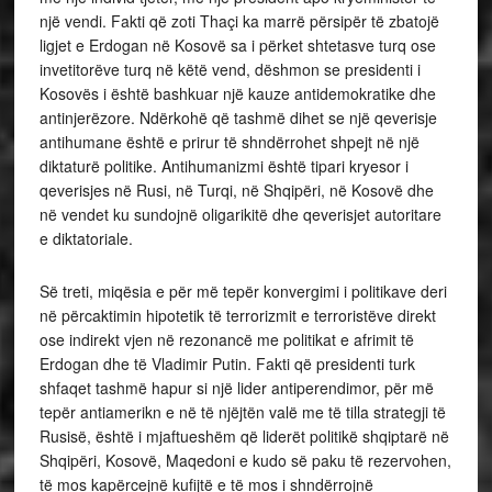
një vendi. Fakti që zoti Thaçi ka marrë përsipër të zbatojë
ligjet e Erdogan në Kosovë sa i përket shtetasve turq ose
invetitorëve turq në këtë vend, dëshmon se presidenti i
Kosovës i është bashkuar një kauze antidemokratike dhe
antinjerëzore. Ndërkohë që tashmë dihet se një qeverisje
antihumane është e prirur të shndërrohet shpejt në një
diktaturë politike. Antihumanizmi është tipari kryesor i
qeverisjes në Rusi, në Turqi, në Shqipëri, në Kosovë dhe
në vendet ku sundojnë oligarikitë dhe qeverisjet autoritare
e diktatoriale.
Së treti, miqësia e për më tepër konvergimi i politikave deri
në përcaktimin hipotetik të terrorizmit e terroristëve direkt
ose indirekt vjen në rezonancë me politikat e afrimit të
Erdogan dhe të Vladimir Putin. Fakti që presidenti turk
shfaqet tashmë hapur si një lider antiperendimor, për më
tepër antiamerikn e në të njëjtën valë me të tilla strategji të
Rusisë, është i mjaftueshëm që liderët politikë shqiptarë në
Shqipëri, Kosovë, Maqedoni e kudo së paku të rezervohen,
të mos kapërcejnë kufijtë e të mos i shndërrojnë