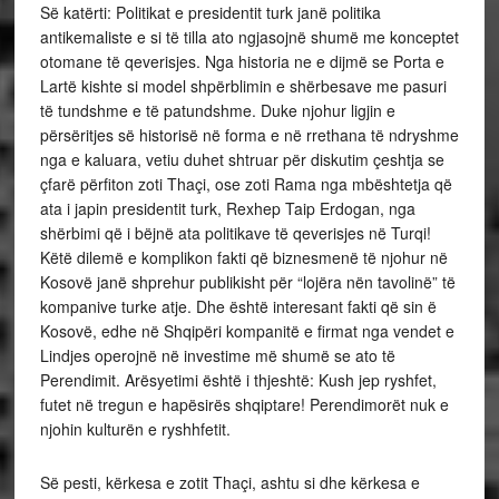
Së katërti: Politikat e presidentit turk janë politika
antikemaliste e si të tilla ato ngjasojnë shumë me konceptet
otomane të qeverisjes. Nga historia ne e dijmë se Porta e
Lartë kishte si model shpërblimin e shërbesave me pasuri
të tundshme e të patundshme. Duke njohur ligjin e
përsëritjes së historisë në forma e në rrethana të ndryshme
nga e kaluara, vetiu duhet shtruar për diskutim çeshtja se
çfarë përfiton zoti Thaçi, ose zoti Rama nga mbështetja që
ata i japin presidentit turk, Rexhep Taip Erdogan, nga
shërbimi që i bëjnë ata politikave të qeverisjes në Turqi!
Këtë dilemë e komplikon fakti që biznesmenë të njohur në
Kosovë janë shprehur publikisht për “lojëra nën tavolinë” të
kompanive turke atje. Dhe është interesant fakti që sin ë
Kosovë, edhe në Shqipëri kompanitë e firmat nga vendet e
Lindjes operojnë në investime më shumë se ato të
Perendimit. Arësyetimi është i thjeshtë: Kush jep ryshfet,
futet në tregun e hapësirës shqiptare! Perendimorët nuk e
njohin kulturën e ryshhfetit.
Së pesti, kërkesa e zotit Thaçi, ashtu si dhe kërkesa e