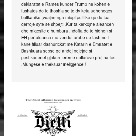
deklaratat e Rames kunder Trump ne kohen e
fushates do te thoshja se te dy keta udheheqes
ballkanike ,vuajne nga miopi politike qe do tua
qerroje syte se shpejti ,Kur ta kerkojne aleancen
dhe miqesite e humbura ,ndofta do te hidhen si
EH per aleanca me vendet arabe qe tashme i
kane filluar dashurickat me Katarin e Emiratet e
Bashkuara sepse qe andej ndjejne si
peshkaqenet gjakun ,eren e dollareve prej naftes
.Mungese e theksuar ineligjence !