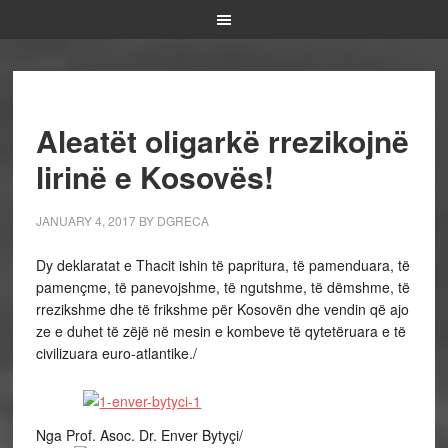
Aleatët oligarkë rrezikojnë
lirinë e Kosovës!
JANUARY 4, 2017
BY
DGRECA
Dy deklaratat e Thacit ishin të papritura, të pamenduara, të
pamençme, të panevojshme, të ngutshme, të dëmshme, të
rrezikshme dhe të frikshme për Kosovën dhe vendin që ajo
ze e duhet të zëjë në mesin e kombeve të qytetëruara e të
civilizuara euro-atlantike./
Nga Prof. Asoc. Dr. Enver Bytyçi/