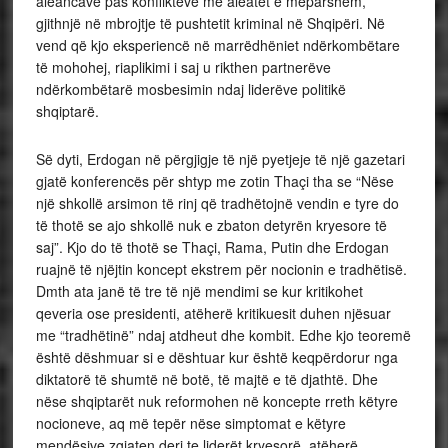
aleancave pas konflikteve me aleatët e mëparshëm,
gjithnjë në mbrojtje të pushtetit kriminal në Shqipëri. Në
vend që kjo eksperiencë në marrëdhëniet ndërkombëtare
të mohohej, riaplikimi i saj u rikthen partnerëve
ndërkombëtarë mosbesimin ndaj liderëve politikë
shqiptarë.
Së dyti, Erdogan në përgjigje të një pyetjeje të një gazetari
gjatë konferencës për shtyp me zotin Thaçi tha se “Nëse
një shkollë arsimon të rinj që tradhëtojnë vendin e tyre do
të thotë se ajo shkollë nuk e zbaton detyrën kryesore të
saj”. Kjo do të thotë se Thaçi, Rama, Putin dhe Erdogan
ruajnë të njëjtin koncept ekstrem për nocionin e tradhëtisë.
Dmth ata janë të tre të një mendimi se kur kritikohet
qeveria ose presidenti, atëherë kritikuesit duhen njësuar
me “tradhëtinë” ndaj atdheut dhe kombit. Edhe kjo teoremë
është dëshmuar si e dështuar kur është keqpërdorur nga
diktatorë të shumtë në botë, të majtë e të djathtë. Dhe
nëse shqiptarët nuk reformohen në koncepte rreth këtyre
nocioneve, aq më tepër nëse simptomat e këtyre
mendësive zgjaten deri te liderët kryesorë, atëherë