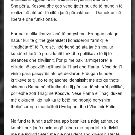
Shqipëria, Kosova dhe çdo vend tjetër nuk do të mundin të
realizojnë atë për të cilën janë përcaktuar: – Demokracinë
liberale dhe funksionale.
Format e etiketimeve janë të ndryshme. Erdogan shfaqet
hapur kur të gjithë gylenistët i konsideron “armiq” e
“tradhëtarë” të Turqisë, ndërkohë që ata janë shpallur
kundërshtarë të presidentit turk dhe politikave të tij të
aleancës dhe zhvillimit. Por jo më pak “armiqësore” e
etiketojnë opozitën gjithashtu Thaçi dhe Rama. Nëse do t’i
vinim para pasqyrës ato që deklaron Erdogan kundër
kritikëve të tij, do të ngjasonte identikisht me ato që thotë
sidomos Rama në etiketimet e tij për kundërshtarët politikë,
por edhe zoti Thaçi në Kosovë. Nëse Rama e Thaçi duken
më elokuent, kjo nuk ka të bëjë me ndonjë ndryshim
thelbësor nga mentaliteti i Erdogan dhe i Vladimir Putin.
Në fund të fundit tradhëtia apo besnikëria ndaj atdheut e
kombit nuk janë nocione që lidhen me raportet e individit
me një individ tjetër, më një president apo kryeministër të