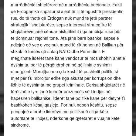
marrëdhëniet shtetërore në marrëdhënie personale. Fakti
që Erdogan ka shpallur si aleat të tij të ngushtë presidentin
rus, do të thotë që Erdogan nuk mund të jetë partner
strategjik i shqiptarëve, sepse interesat strategjike të
shqiptarëve janë cënuar historikisht nga ambicja ruse për
të dominuar rajonin tonë. Ata janë bërë bashkë, sepse e
ndjejnë që veç e veç nuk mund të rikthehen në Ballkan për
shkak të forcës që shfaq NATO dhe Perendimi. E
megjithatë liderët tanë kanë vendosur të mos shohin anët e
dyshimta, por të përqëndrohen në qëllimin e synimin
emergjent: Mbrojtjen me çdo kusht të pushtetit politik, si
mjet për t’u mbrojtur edhe nga akuzat për korrupsion dhe
lidhje të dyshimta me grupet kriminale. Derisa shqiptarët në
tërësinë e tyre janë kundër prezencës së Lindjes në
hapësirën ballkanike, liderët tanë politikë kanë për detyrë t’i
bashkohen kësaj qasjeje. Por nuk ndodh kështu, sepse
pengojnë aferat e liderëve me politikanë oligarkë e
autoritarë të lindjes, ndërkohë që qytetarët e vuajnë këtë
sindromë.