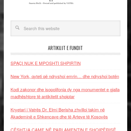
ARTIKUJT E FUNDIT
SPAÇI NUK E MPOSHTI SHPIRTIN
New York, qyteti që ndryshoi emrin… dhe ndryshoi botën
Kodi zakonor dhe isopolifonia dy nga monumentet e gjalla
madhështore të antikitetit shqiptar
Kryetari i Vatrës Dr. Elmi Berisha zhvilloi takim në
Akademinë e Shkencave dhe të Arteve të Kosovës
ÇËSHTJA ÇAME NË PARLAMENTIN E SHQIPËRISË