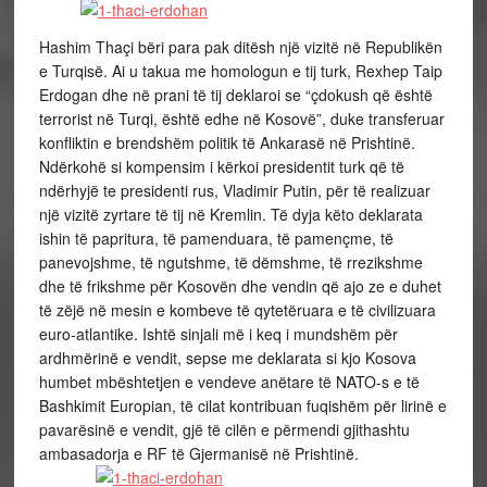
Hashim Thaçi bëri para pak ditësh një vizitë në Republikën
e Turqisë. Ai u takua me homologun e tij turk, Rexhep Taip
Erdogan dhe në prani të tij deklaroi se “çdokush që është
terrorist në Turqi, është edhe në Kosovë”, duke transferuar
konfliktin e brendshëm politik të Ankarasë në Prishtinë.
Ndërkohë si kompensim i kërkoi presidentit turk që të
ndërhyjë te presidenti rus, Vladimir Putin, për të realizuar
një vizitë zyrtare të tij në Kremlin. Të dyja këto deklarata
ishin të papritura, të pamenduara, të pamençme, të
panevojshme, të ngutshme, të dëmshme, të rrezikshme
dhe të frikshme për Kosovën dhe vendin që ajo ze e duhet
të zëjë në mesin e kombeve të qytetëruara e të civilizuara
euro-atlantike. Ishtë sinjali më i keq i mundshëm për
ardhmërinë e vendit, sepse me deklarata si kjo Kosova
humbet mbështetjen e vendeve anëtare të NATO-s e të
Bashkimit Europian, të cilat kontribuan fuqishëm për lirinë e
pavarësinë e vendit, gjë të cilën e përmendi gjithashtu
ambasadorja e RF të Gjermanisë në Prishtinë.