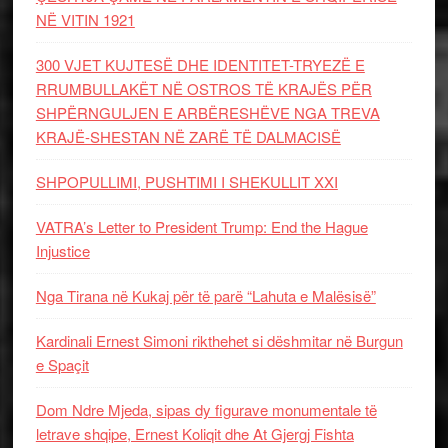
NË VITIN 1921
300 VJET KUJTESË DHE IDENTITET-TRYEZË E
RRUMBULLAKËT NË OSTROS TË KRAJËS PËR
SHPËRNGULJEN E ARBËRESHËVE NGA TREVA
KRAJË-SHESTAN NË ZARË TË DALMACISË
SHPOPULLIMI, PUSHTIMI I SHEKULLIT XXI
VATRA’s Letter to President Trump: End the Hague
Injustice
Nga Tirana në Kukaj për të parë “Lahuta e Malësisë”
Kardinali Ernest Simoni rikthehet si dëshmitar në Burgun
e Spaçit
Dom Ndre Mjeda, sipas dy figurave monumentale të
letrave shqipe, Ernest Koliqit dhe At Gjergj Fishta