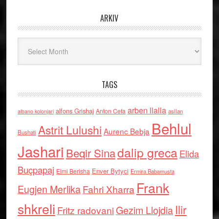
ARKIV
Arkiv
TAGS
arben llalla
alfons Grishaj
Anton Cefa
asllan
albano kolonjari
Behlul
Astrit Lulushi
Aurenc Bebja
Bushati
Jashari
dalip greca
Beqir Sina
Elida
Buçpapaj
Enver Bytyci
Elmi Berisha
Ermira Babamusta
Frank
Eugjen Merlika
Fahri Xharra
shkreli
Ilir
Gezim Llojdia
Fritz radovani