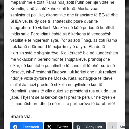
mëparshme e zotit Rama ndaj zotit Putin për një vizitë në
Kremlin, janë jashtë kohezionit tonë. Moska vuan
sanksionet politike, ekonomike dhe financiare të BE-së dhe
SHBA-ve, ku dy ose tri shtetet shqiptare duan të
integrohen. Të vizitosh Moskën në këtë periudhë konflikti
midis saj e Perendimit është sit ë kërkohs të vendosësh
vetullat e të nxjerrësh sytë. Por as zoti Thaçi, as zoti Rama
nuk kanë ndërmend të nxjerrin sytë e tyre. Ata do të
nxirrnin sytë e shqiptarëve. Kjo kërkesë bie në kundërshtim
me vokacionin perendimor të shqiptarëve, prandaj dhe
dikur, në kushtet e pushtimit e të sundimit të ehër serb në
Kosovë, ish-Presidenti Rugova nuk kërkoi dhe nuk realizoi
ndonjë vizitë zyrtare në Moskë. Këta nostalgjikë të ideve
staliniste mezi presin të shkelin ne qylimin e kuq të
Kremlinit, shans të cilin duket se presidenti rus nuk do t’ua
japë. Thjesht se ai kërkon që t’i pres të përulur në zyrën e
tij madhështore dhe jo në rolin e partnerëve të barabartë!
Share via:
Facebook
Twitter
Copy Link
More