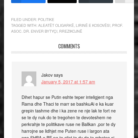
FILED UNDER:
POLITIKE
TAGGED WITH:
ALEATËT OLIGARKË
,
LIRINË E KOSOVËS!
,
PROF.
ASOC. DR. ENVER BYTYÇI
,
RREZIKOJNË
COMMENTS
Jakov
says
January 5, 2017 at 1:57 am
Dihet hapur se Putin eshte teper inteligjent nga
Rama dhe Thaci te marr se bashkuAi e ka kuar
grepin tashme dhe i ka zene ne nje lak te fort ne
se te dy nuk do te tregohen te devoteshem ne
perkrahje te politikave ruse ne Ballkan ,por te dy
harrojne se lidhjet me Puten ruse i largon ata
nga SHBA e BE pa te cilet te dy do te mbeten si