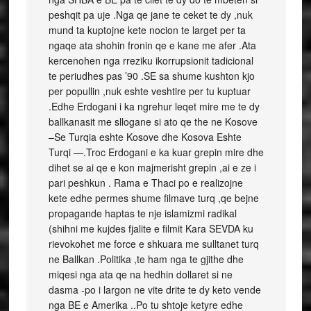
peshqit pa uje .Nga qe jane te ceket te dy ,nuk
mund ta kuptojne kete nocion te larget per ta
ngaqe ata shohin fronin qe e kane me afer .Ata
kercenohen nga rreziku ikorrupsionit tadicional
te periudhes pas ’90 .SE sa shume kushton kjo
per popullin ,nuk eshte veshtire per tu kuptuar
.Edhe Erdogani i ka ngrehur leqet mire me te dy
ballkanasit me sllogane si ato qe the ne Kosove
–Se Turqia eshte Kosove dhe Kosova Eshte
Turqi —.Troc Erdogani e ka kuar grepin mire dhe
dihet se ai qe e kon majmerisht grepin ,ai e ze i
pari peshkun . Rama e Thaci po e realizojne
kete edhe permes shume filmave turq ,qe bejne
propagande haptas te nje islamizmi radikal
(shihni me kujdes fjalite e filmit Kara SEVDA ku
rievokohet me force e shkuara me sulltanet turq
ne Ballkan .Politika ,te ham nga te gjithe dhe
miqesi nga ata qe na hedhin dollaret si ne
dasma -po i largon ne vite drite te dy keto vende
nga BE e Amerika ..Po tu shtoje ketyre edhe