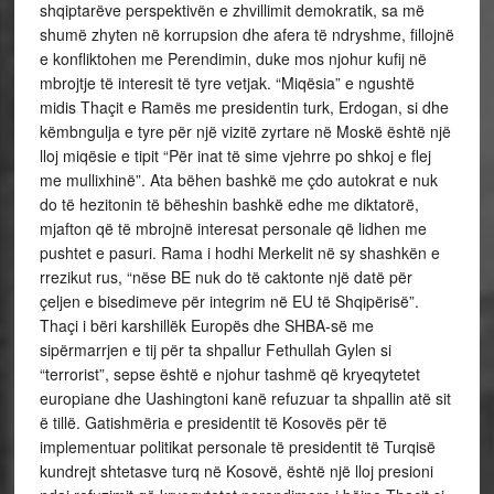
shqiptarëve perspektivën e zhvillimit demokratik, sa më
shumë zhyten në korrupsion dhe afera të ndryshme, fillojnë
e konfliktohen me Perendimin, duke mos njohur kufij në
mbrojtje të interesit të tyre vetjak. “Miqësia” e ngushtë
midis Thaçit e Ramës me presidentin turk, Erdogan, si dhe
këmbngulja e tyre për një vizitë zyrtare në Moskë është një
lloj miqësie e tipit “Për inat të sime vjehrre po shkoj e flej
me mullixhinë”. Ata bëhen bashkë me çdo autokrat e nuk
do të hezitonin të bëheshin bashkë edhe me diktatorë,
mjafton që të mbrojnë interesat personale që lidhen me
pushtet e pasuri. Rama i hodhi Merkelit në sy shashkën e
rrezikut rus, “nëse BE nuk do të caktonte një datë për
çeljen e bisedimeve për integrim në EU të Shqipërisë”.
Thaçi i bëri karshillëk Europës dhe SHBA-së me
sipërmarrjen e tij për ta shpallur Fethullah Gylen si
“terrorist”, sepse është e njohur tashmë që kryeqytetet
europiane dhe Uashingtoni kanë refuzuar ta shpallin atë sit
ë tillë. Gatishmëria e presidentit të Kosovës për të
implementuar politikat personale të presidentit të Turqisë
kundrejt shtetasve turq në Kosovë, është një lloj presioni