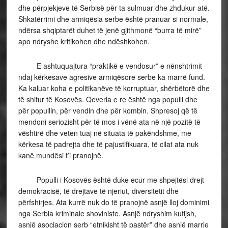
dhe përpjekjeve të Serbisë për ta sulmuar dhe zhdukur atë.
Shkatërrimi dhe armiqësia serbe është pranuar si normale,
ndërsa shqiptarët duhet të jenë gjithmonë “burra të mirë”
apo ndryshe kritikohen dhe ndëshkohen.
E ashtuquajtura “praktikë e vendosur” e nënshtrimit
ndaj kërkesave agresive armiqësore serbe ka marrë fund.
Ka kaluar koha e politikanëve të korruptuar, shërbëtorë dhe
të shitur të Kosovës. Qeveria e re është nga populli dhe
për popullin, për vendin dhe për kombin. Shpresoj që të
mendoni seriozisht për të mos i vënë ata në një pozitë të
vështirë dhe veten tuaj në situata të pakëndshme, me
kërkesa të padrejta dhe të pajustifikuara, të cilat ata nuk
kanë mundësi t’i pranojnë.
Populli i Kosovës është duke ecur me shpejtësi drejt
demokracisë, të drejtave të njeriut, diversitetit dhe
përfshirjes. Ata kurrë nuk do të pranojnë asnjë lloj dominimi
nga Serbia kriminale shoviniste. Asnjë ndryshim kufijsh,
asnjë asociacion serb “etnikisht të pastër” dhe asnjë marrje