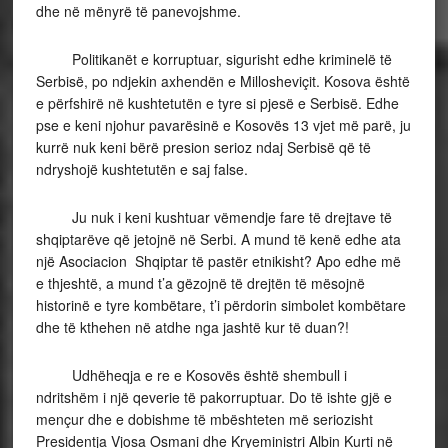
dhe në mënyrë të panevojshme.
Politikanët e korruptuar, sigurisht edhe kriminelë të
Serbisë, po ndjekin axhendën e Millosheviçit. Kosova është
e përfshirë në kushtetutën e tyre si pjesë e Serbisë. Edhe
pse e keni njohur pavarësinë e Kosovës 13 vjet më parë, ju
kurrë nuk keni bërë presion serioz ndaj Serbisë që të
ndryshojë kushtetutën e saj false.
Ju nuk i keni kushtuar vëmendje fare të drejtave të
shqiptarëve që jetojnë në Serbi. A mund të kenë edhe ata
një Asociacion Shqiptar të pastër etnikisht? Apo edhe më
e thjeshtë, a mund t’a gëzojnë të drejtën të mësojnë
historinë e tyre kombëtare, t’i përdorin simbolet kombëtare
dhe të kthehen në atdhe nga jashtë kur të duan?!
Udhëheqja e re e Kosovës është shembull i
ndritshëm i një qeverie të pakorruptuar. Do të ishte gjë e
mençur dhe e dobishme të mbështeten më seriozisht
Presidentja Vjosa Osmani dhe Kryeministri Albin Kurti në