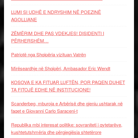
LUMI SI UDHË E NDRYSHIM NË POEZINË
AGOLLIANE
ZËMËRIM DHE PAS VDEKJES! DISIDENTI I
PËRHERSHËM…
Patriotë nga Shqipëria vizituan Vatrën
Mirëseardhje në Shqipëri, Ambasador Eric Wendt
KOSOVA E KA FITUAR LUFTËN, POR PAQEN DUHET
TA FITOJË EDHE NË INSTITUCIONE!
Scanderbeg, mburoja e Arbërisë dhe gjeniu ushtarak në
faqet e Giovanni Carlo Saraceni-t
Republika mbi interesat politike: sovraniteti i qytetarëve,
kushtetutshmëria dhe përgjegjësia shtetërore