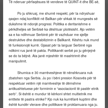
Të nderuar përfaqësues të vendeve të QUINT-it dhe BE-së,
Po ju shkruaj, me shumë respekt, për ta ndryshuar
qasjen ndaj konfliktit në Ballkan për shkak të mungesës së
dukshme të ndonjë progresi. Politika e deritanishme e
përkdheljes së Serbisë ka dështuar plotësisht. Ajo vetëm
sa e ka ndihmuar Serbinë për të vazhduar me sjellje
destruktive dhe destabilizimin e Ballkanit. Kështu nuk mund
të funksionojë kurrë. Gjasat për ta larguar Serbinë nga
ndikimi rus janë të pakta. Politikanët serbë po ju gënjejnë
se do ta bëjnë. Ata janë mjeshtër të mashtrimit dhe
manipulimit.
Shumica e 30 marrëveshjeve të nënshkruara nuk
zbatohen nga Serbia. Ju po i bëni presion Kosovës për të
respektuar vetëm një marrëveshje të dëmshme
antikushtetuese për formimin e “asociacionit të pastër etnik
serb”. Si është e mundur të kërkoni shtet multietnik me
entitete të pastra etnike? Kjo nuk ka kurrëfarë kuptimi dhe
është kundër vlerave dhe politikave të proklamuara nga ju.