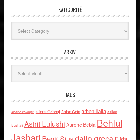
KATEGORITË
Kategoritë
ARKIV
Arkiv
TAGS
arben llalla
alfons Grishaj
Anton Cefa
asllan
albano kolonjari
Behlul
Astrit Lulushi
Aurenc Bebja
Bushati
Jashari
dalip greca
Beqir Sina
Elida