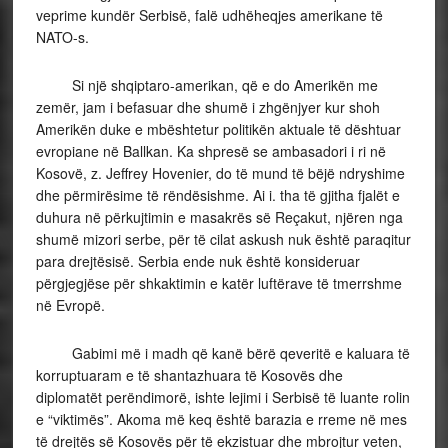
veprime kundër Serbisë, falë udhëheqjes amerikane të
NATO-s.
Si një shqiptaro-amerikan, që e do Amerikën me
zemër, jam i befasuar dhe shumë i zhgënjyer kur shoh
Amerikën duke e mbështetur politikën aktuale të dështuar
evropiane në Ballkan. Ka shpresë se ambasadori i ri në
Kosovë, z. Jeffrey Hovenier, do të mund të bëjë ndryshime
dhe përmirësime të rëndësishme. Ai i. tha të gjitha fjalët e
duhura në përkujtimin e masakrës së Reçakut, njëren nga
shumë mizori serbe, për të cilat askush nuk është paraqitur
para drejtësisë. Serbia ende nuk është konsideruar
përgjegjëse për shkaktimin e katër luftërave të tmerrshme
në Evropë.
Gabimi më i madh që kanë bërë qeveritë e kaluara të
korruptuaram e të shantazhuara të Kosovës dhe
diplomatët perëndimorë, ishte lejimi i Serbisë të luante rolin
e “viktimës”. Akoma më keq është barazia e rreme në mes
të drejtës së Kosovës për të ekzistuar dhe mbrojtur veten,