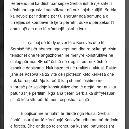
Referendumi ka dështuar sepse Serbia është një shtet i
dështuar, agresiv, i pacivilizuar që nuk i njeh kufijtë. Serbia
ka nevojë për ndihmë për t’u shëruar nga sëmundja e
urrejtjes së kombeve të tjera përreth, duke u përpjekur t’i
dominojë ata dhe të rrëmbejë tokat e tyre.
Thirrja juaj që të dy qeveritë e Kosovës dhe të
Serbisë “të përmbahen nga veprimet dhe retorika që rrisin
tensionet dhe të angazhohen në mënyrë konstruktive në
dialog përmes BE-së” është në rregull, por nuk është
aspak e dobishme. Nuk bazohet në realitetin aktual. Faktet
janë se Kosova ka 22 vite që i plotëson këto kërkesa dhe
nuk ka respekt. Ajo ka bërë kaq shumë lëshime me
shpresë për zgjidhje konstruktive dhe të drejtë, por nuk ka
patur asnjë përfitim. Nga ana tjetër, Serbia ka shfrytëzuar
gjithë këto vite për të mos respektuar asgjë.
E pajisur me armatim te rëndë nga Rusia, Serbia
është inkurajuar të kërcënojë Kosovën edhe me përdorimin
e forcës. Dhe ende po tolerohet, pa kushte, pafundësisht