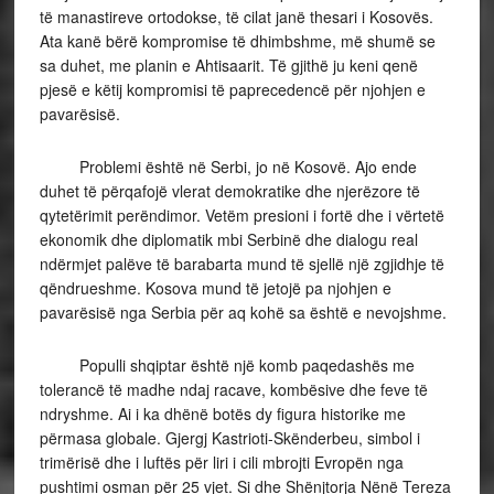
të manastireve ortodokse, të cilat janë thesari i Kosovës.
Ata kanë bërë kompromise të dhimbshme, më shumë se
sa duhet, me planin e Ahtisaarit. Të gjithë ju keni qenë
pjesë e këtij kompromisi të paprecedencë për njohjen e
pavarësisë.
Problemi është në Serbi, jo në Kosovë. Ajo ende
duhet të përqafojë vlerat demokratike dhe njerëzore të
qytetërimit perëndimor. Vetëm presioni i fortë dhe i vërtetë
ekonomik dhe diplomatik mbi Serbinë dhe dialogu real
ndërmjet palëve të barabarta mund të sjellë një zgjidhje të
qëndrueshme. Kosova mund të jetojë pa njohjen e
pavarësisë nga Serbia për aq kohë sa është e nevojshme.
Populli shqiptar është një komb paqedashës me
tolerancë të madhe ndaj racave, kombësive dhe feve të
ndryshme. Ai i ka dhënë botës dy figura historike me
përmasa globale. Gjergj Kastrioti-Skënderbeu, simbol i
trimërisë dhe i luftës për liri i cili mbrojti Evropën nga
pushtimi osman për 25 vjet. Si dhe Shënjtorja Nënë Tereza