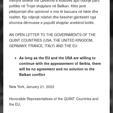
mënyrë direkte me Qeverinë e Kosovës apo ndonjë parti
politike në Trojet shqiptare në Ballkan. Këto janë
pikëpamjet dhe opinionet e mia të bazuara në fakte dhe
realitet. Kjo ndjenjë ndahet dhe besohet gjerësisht nga
shumica dërmuese e popullit shqiptar anekënd botës.
AN OPEN LETTER TO THE GOVERNMENTS OF THE
QUINT COUNTRIES (USA, THE UNITED KINGDOM,
GERMANY, FRANCE, ITALY) AND THE EU
As long as the EU and the USA are willing to
continue with the appeasement of Serbia, there
will be no agreement and no solution to the
Balkan conflict
New York, January 21, 2022
Honorable Representatives of the QUINT Countries and
the EU,