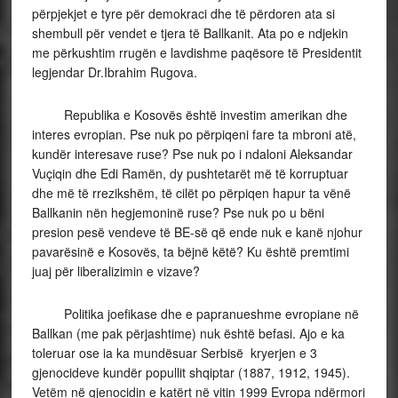
përpjekjet e tyre për demokraci dhe të përdoren ata si
shembull për vendet e tjera të Ballkanit. Ata po e ndjekin
me përkushtim rrugën e lavdishme paqësore të Presidentit
legjendar Dr.Ibrahim Rugova.
Republika e Kosovës është investim amerikan dhe
interes evropian. Pse nuk po përpiqeni fare ta mbroni atë,
kundër interesave ruse? Pse nuk po i ndaloni Aleksandar
Vuçiqin dhe Edi Ramën, dy pushtetarët më të korruptuar
dhe më të rrezikshëm, të cilët po përpiqen hapur ta vënë
Ballkanin nën hegjemoninë ruse? Pse nuk po u bëni
presion pesë vendeve të BE-së që ende nuk e kanë njohur
pavarësinë e Kosovës, ta bëjnë këtë? Ku është premtimi
juaj për liberalizimin e vizave?
Politika joefikase dhe e papranueshme evropiane në
Ballkan (me pak përjashtime) nuk është befasi. Ajo e ka
toleruar ose ia ka mundësuar Serbisë kryerjen e 3
gjenocideve kundër popullit shqiptar (1887, 1912, 1945).
Vetëm në gjenocidin e katërt në vitin 1999 Evropa ndërmori