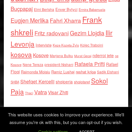
Buçpapaj
Enver Bytyci
Elmi Berisha
Ermira Babamusta
Frank
Eugjen Merlika
Fahri Xharra
shkreli
Ilir
Gezim Llojdia
Fritz radovani
Levonja
Interviste
Kolec Traboini
Keze Kozeta Zylo
kosova
Kosove
nderroi jete
Marjana Bulku
ne
Murat Gecaj
Rafaela Prifti
Rafael
Nene Tereza
Kosove
presidenti Nishani
Floqi
Raimonda Moisiu
Ramiz Lushaj
reshat kripa
Sadik Elshani
Sokol
Shefqet Kercelli
shqiperia
shqiptaret
SHBA
Paja
Vatra
Visar Zhiti
Thaci
This website uses cookies to improve your experience. We'll
assume you're ok with this, but you can opt-out if you wish.
Cookie settings
Log in
ACCEPT