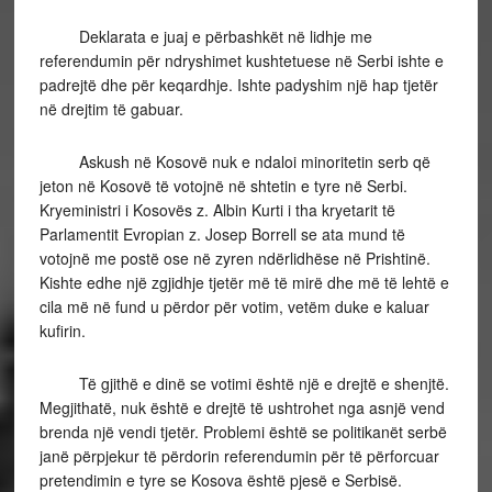
Deklarata e juaj e përbashkët në lidhje me
referendumin për ndryshimet kushtetuese në Serbi ishte e
padrejtë dhe për keqardhje. Ishte padyshim një hap tjetër
në drejtim të gabuar.
Askush në Kosovë nuk e ndaloi minoritetin serb që
jeton në Kosovë të votojnë në shtetin e tyre në Serbi.
Kryeministri i Kosovës z. Albin Kurti i tha kryetarit të
Parlamentit Evropian z. Josep Borrell se ata mund të
votojnë me postë ose në zyren ndërlidhëse në Prishtinë.
Kishte edhe një zgjidhje tjetër më të mirë dhe më të lehtë e
cila më në fund u përdor për votim, vetëm duke e kaluar
kufirin.
Të gjithë e dinë se votimi është një e drejtë e shenjtë.
Megjithatë, nuk është e drejtë të ushtrohet nga asnjë vend
brenda një vendi tjetër. Problemi është se politikanët serbë
janë përpjekur të përdorin referendumin për të përforcuar
pretendimin e tyre se Kosova është pjesë e Serbisë.