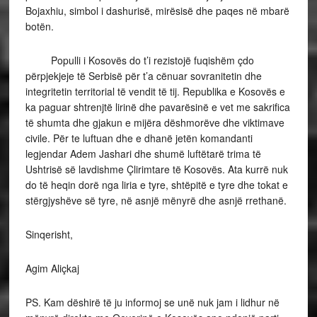
Bojaxhiu, simbol i dashurisë, mirësisë dhe paqes në mbarë
botën.
Populli i Kosovës do t’i rezistojë fuqishëm çdo
përpjekjeje të Serbisë për t’a cënuar sovranitetin dhe
integritetin territorial të vendit të tij. Republika e Kosovës e
ka paguar shtrenjtë lirinë dhe pavarësinë e vet me sakrifica
të shumta dhe gjakun e mijëra dëshmorëve dhe viktimave
civile. Për te luftuan dhe e dhanë jetën komandanti
legjendar Adem Jashari dhe shumë luftëtarë trima të
Ushtrisë së lavdishme Çlirimtare të Kosovës. Ata kurrë nuk
do të heqin dorë nga liria e tyre, shtëpitë e tyre dhe tokat e
stërgjyshëve së tyre, në asnjë mënyrë dhe asnjë rrethanë.
Sinqerisht,
Agim Aliçkaj
PS. Kam dëshirë të ju informoj se unë nuk jam i lidhur në