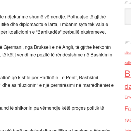
Ark
ishte ndjekur me shumë vëmendje. Pothuajse të gjithë
itike dhe diplomacitë e larta, i mbanin sytë tek vala e
të për koalicionin e “Barrikadës” përballë ekstremeve.
ë Gjermani, nga Brukseli e në Angli, të gjithë kërkonin
alba
 të këtij vendi me pozitë të rëndësishme në Bashkimin
asll
B
atinë që kishte për Partinë e Le Penit, Bashkimi
d
” dhe as “iluzionin” e një përmirësimi në marrëdhëniet e
Env
Fa
nd të shikonin pa vëmendje këtë proçes politik të
ra
he një herë pozicioni dhe politika e jashtme e Francës
Inte