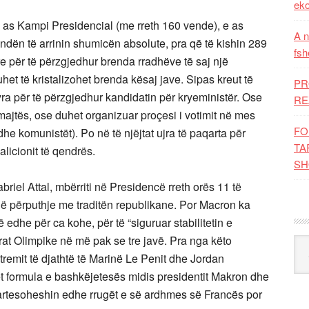
eko
), as Kampi Presidencial (me rreth 160 vende), e as
A n
ën të arrinin shumicën absolute, pra që të kishin 289
fsh
e për të përzgjedhur brenda rradhëve të saj një
uhet të kristalizohet brenda kësaj jave. Sipas kreut të
PR
yra për të përzgjedhur kandidatin për kryeministër. Ose
RE
majtës, ose duhet organizuar proçesi i votimit në mes
FO
t dhe komunistët). Po në të njëjtat ujra të paqarta për
TA
licionit të qendrës.
SH
briel Attal, mbërriti në Presidencë rreth orës 11 të
 në përputhje me traditën republikane. Por Macron ka
 edhe për ca kohe, për të “siguruar stabilitetin e
rat Olimpike në më pak se tre javë. Pra nga këto
Kat
ekstremit të djathtë të Marinë Le Penit dhe Jordan
et formula e bashkëjetesës midis presidentit Makron dhe
 qartesoheshin edhe rrugët e së ardhmes së Francës por