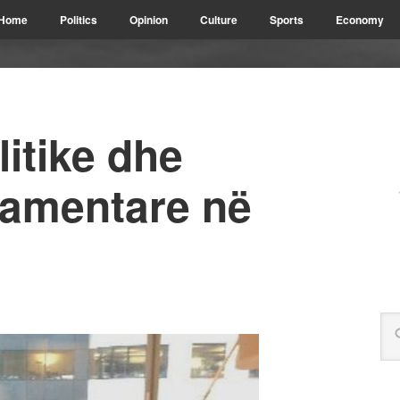
Home
Politics
Opinion
Culture
Sports
Economy
itike dhe
lamentare në