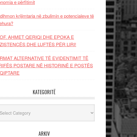
nomia e përfitimit
dihmon krijimtaria në zbulimin e potencialeve të
ehura?
OF. AHMET QERIQI DHE EPOKA E
ZISTENCЁS DHE LUFTЁS PЁR LIRI!
RMAT ALTERNATIVE TË EVIDENTIMIT TË
RIFËS POSTARE NË HISTORINË E POSTËS
QIPTARE
KATEGORITË
egoritë
ARKIV