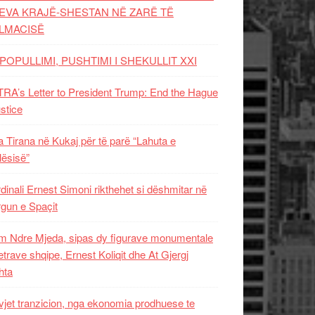
EVA KRAJË-SHESTAN NË ZARË TË
LMACISË
POPULLIMI, PUSHTIMI I SHEKULLIT XXI
RA’s Letter to President Trump: End the Hague
ustice
 Tirana në Kukaj për të parë “Lahuta e
ësisë”
dinali Ernest Simoni rikthehet si dëshmitar në
gun e Spaçit
 Ndre Mjeda, sipas dy figurave monumentale
letrave shqipe, Ernest Koliqit dhe At Gjergj
hta
vjet tranzicion, nga ekonomia prodhuese te