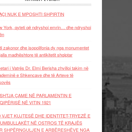
AÇI NUK E MPOSHTI SHPIRTIN
 York, qyteti që ndryshoi emrin… dhe ndryshoi
ën
i zakonor dhe isopolifonia dy nga monumentet
jalla madhështore të antikitetit shqiptar
etari i Vatrës Dr. Elmi Berisha zhvilloi takim në
deminë e Shkencave dhe të Arteve të
sovës
SHTJA ÇAME NË PARLAMENTIN E
QIPËRISË NË VITIN 1921
0 VJET KUJTESË DHE IDENTITET-TRYEZË E
UMBULLAKËT NË OSTROS TË KRAJËS
R SHPËRNGULJEN E ARBËRESHËVE NGA