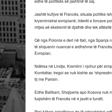
edhe të politikës së jashtmë të saj.
Jashtë kufijve të Francës, situata politike 
kryeministrat evropianë, liderët e forcave pol
rritjes së ekstremit të djathtë dhe tek aftësi
Që nga Polonia e deri në Itali, nga Spanja n
të shquanin nuancat e ardhshme të Francës,
Evropian.
Ndërsa në Lindje, Kremlini i njohur për simp
Kombëtar, tregoi se nuk kishte as “shpresën
tij me Parisin.
Edhe Ballkani, Shqiperia apo Kosova nuk mu
fuqishëm të Francës në 4 javët e fundit.
Prej këtyre zgjedhjeve do të përcaktohej ed