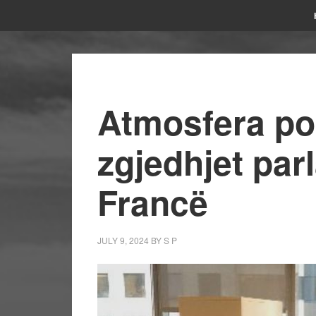
Atmosfera pol
zgjedhjet par
Francë
JULY 9, 2024
BY
S P