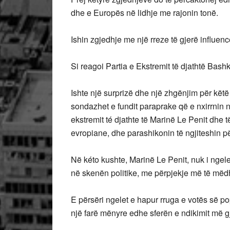
dhe e Europës në lidhje me rajonin tonë.
Ishin zgjedhje me një rreze të gjerë influen
Si reagoi Partia e Ekstremit të djathtë Bas
Ishte një surprizë dhe një zhgënjim për këtë 
sondazhet e fundit paraprake që e nxirrnin në
ekstremit té djathte të Marinë Le Penit dhe 
evropiane, dhe parashikonin të ngjiteshin p
Në kéto kushte, Marinë Le Penit, nuk i ngelet
në skenën politike, me përpjekje më të mëdha
E përsëri ngelet e hapur rruga e votës së pop
një farë mënyre edhe sferën e ndikimit më g