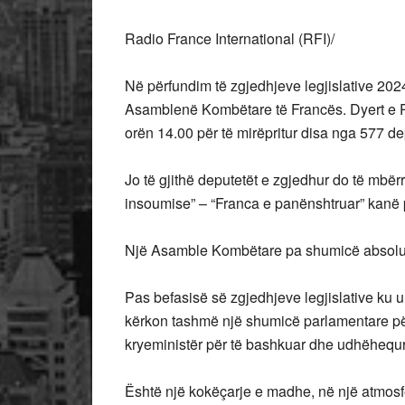
Radio France International (RFI)/
Në
përfundim të zgjedhjeve legjislative 2024
Asamblenë Kombëtare të Francës. Dyert e Pa
orën 14.00 për të mirëpritur disa nga 577 dep
Jo të gjithë deputetët e zgjedhur do të mbërr
insoumise” – “Franca e panënshtruar” kanë 
Një Asamble Kombëtare pa shumicë absolu
Pas befasisë së zgjedhjeve legjislative ku u 
kërkon tashmë një shumicë parlamentare përp
kryeministër për të bashkuar dhe udhëhequr 
Është një kokëçarje e madhe, në një atmosferë