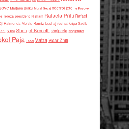
sove
nderroi jete
Marjana Bulku
ne Kosove
Murat Gecaj
Rafaela Prifti
Rafael
e Tereza
presidenti Nishani
qi
Raimonda Moisiu
Ramiz Lushaj
reshat kripa
Sadik
Shefqet Kercelli
shqiperia
hani
shqiptaret
SHBA
kol Paja
Vatra
Visar Zhiti
Thaci