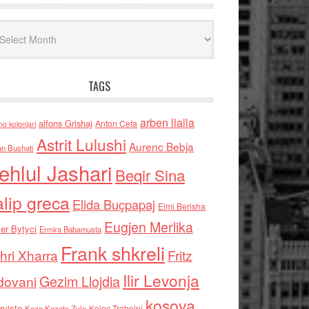
iv
TAGS
arben llalla
alfons Grishaj
Anton Cefa
no kolonjari
Astrit Lulushi
Aurenc Bebja
an Bushati
ehlul Jashari
Beqir Sina
alip greca
Elida Buçpapaj
Elmi Berisha
Eugjen Merlika
er Bytyci
Ermira Babamusta
Frank shkreli
hri Xharra
Fritz
Ilir Levonja
Gezim Llojdia
dovani
kosova
rviste
Kolec Traboini
Keze Kozeta Zylo