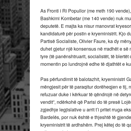
As Fronti i Ri Popullor (me rreth 190 vende
Bashkimi Kombetar (me 140 vende) nuk mund
deputetë. E majta ka nisur manovrat kryesor
kandidaturë për postin e kryeministrit. Kjo d
Partisë Socialiste, Olivier Faure, ka dy mën
duhet gjetur një konsensus në rradhët e së 
tyre (të panënshtruarit, socialistët, të blertë
momentin po lundrojnë edhe të djathtët e kua
Pas përfundimit të balotazhit, kryeministri Ga
mëngjesit për të paraqitur dorëheqjen e tij,
refuzuar duke i kërkuar të qëndrojë në detyrë
vendit”, ndërkohë që Parisi do të presë Lojë
zgjedhje legjislative u arrit t’i pritet rruga 
Bardelës, por nuk është e thjeshtë të gjend
kryeministrit të ardhshëm. Prej këtej do të