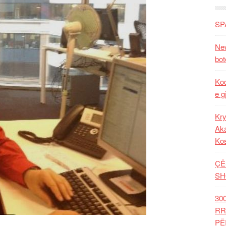
SP
New
bot
Kod
e g
Kry
Aka
Ko
ÇË
SH
30
RR
PË