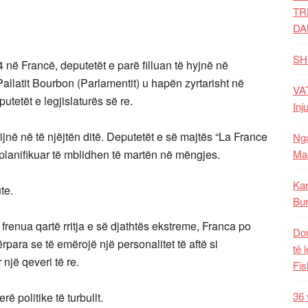
TR
DA
SH
 në Francë, deputetët e parë filluan të hyjnë në
llatit Bourbon (Parlamentit) u hapën zyrtarisht në
VAT
utetët e legjislaturës së re.
Inj
ijnë në të njëjtën ditë. Deputetët e së majtës “La France
Nga
planifikuar të mblidhen të martën në mëngjes.
Mal
Kar
te.
Bur
frenua qartë rritja e së djathtës ekstreme, Franca po
Dom
ara se të emërojë një personalitet të aftë si
të 
një qeveri të re.
Fis
36 
 politike të turbullt.