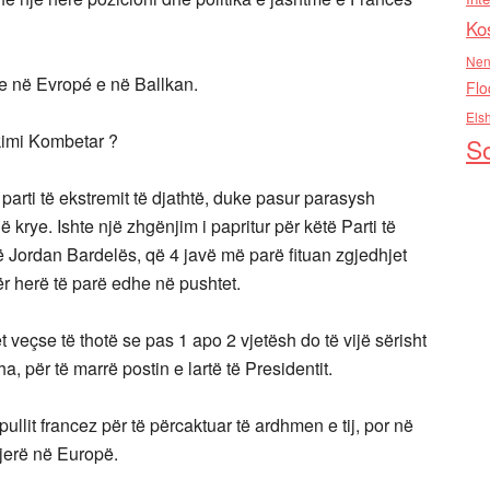
Ko
Nen
ce në Evropé e në Ballkan.
Flo
Els
hkimi Kombetar ?
So
parti të ekstremit të djathtë, duke pasur parasysh
 krye. Ishte një zhgënjim i papritur për këtë Parti të
të Jordan Bardelës, që 4 javë më parë fituan zgjedhjet
ër herë të parë edhe në pushtet.
 veçse të thotë se pas 1 apo 2 vjetësh do të vijë sërisht
, për të marrë postin e lartë të Presidentit.
ullit francez për të përcaktuar të ardhmen e tij, por në
jerë në Europë.