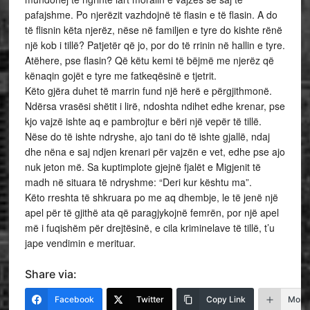
pafajshme. Po njerëzit vazhdojnë të flasin e të flasin. A do
të flisnin këta njerëz, nëse në familjen e tyre do kishte rënë
një kob i tillë? Patjetër që jo, por do të rrinin në hallin e tyre.
Atëhere, pse flasin? Që këtu kemi të bëjmë me njerëz që
kënaqin gojët e tyre me fatkeqësinë e tjetrit.
Këto gjëra duhet të marrin fund një herë e përgjithmonë.
Ndërsa vrasësi shëtit i lirë, ndoshta ndihet edhe krenar, pse
kjo vajzë ishte aq e pambrojtur e bëri një vepër të tillë.
Nëse do të ishte ndryshe, ajo tani do të ishte gjallë, ndaj
dhe nëna e saj ndjen krenari për vajzën e vet, edhe pse ajo
nuk jeton më. Sa kuptimplote gjejnë fjalët e Migjenit të
madh në situara të ndryshme: “Deri kur kështu ma”.
Këto rreshta të shkruara po me aq dhembje, le të jenë një
apel për të gjithë ata që paragjykojnë femrën, por një apel
më i fuqishëm për drejtësinë, e cila kriminelave të tillë, t’u
jape vendimin e merituar.
Share via:
Facebook
Twitter
Copy Link
More