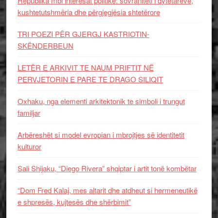
Republika mbi interesat politike: sovraniteti i qytetarëve,
kushtetutshmëria dhe përgjegjësia shtetërore
TRI POEZI PËR GJERGJ KASTRIOTIN-
SKËNDERBEUN
LETËR E ARKIVIT TE NAUM PRIFTIT NË
PERVJETORIN E PARE TE DRAGO SILIQIT
Oxhaku, nga elementi arkitektonik te simboli i trungut
familjar
Arbëreshët si model evropian i mbrojtjes së identitetit
kulturor
Sali Shijaku, “Diego Rivera” shqiptar i artit tonë kombëtar
“Dom Fred Kalaj, mes altarit dhe atdheut si hermeneutikë
e shpresës, kujtesës dhe shërbimit”