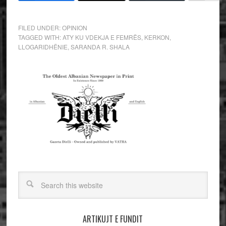
FILED UNDER:
OPINION
TAGGED WITH:
ATY KU VDEKJA E FEMRËS
,
KERKON
,
LLOGARIDHËNIE
,
SARANDA R. SHALA
ARTIKUJT E FUNDIT