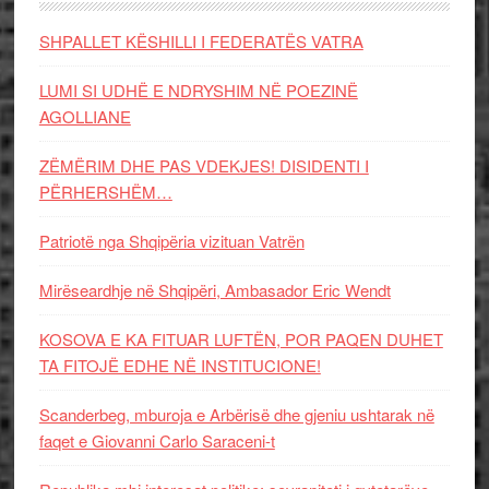
SHPALLET KËSHILLI I FEDERATËS VATRA
LUMI SI UDHË E NDRYSHIM NË POEZINË
AGOLLIANE
ZËMËRIM DHE PAS VDEKJES! DISIDENTI I
PËRHERSHËM…
Patriotë nga Shqipëria vizituan Vatrën
Mirëseardhje në Shqipëri, Ambasador Eric Wendt
KOSOVA E KA FITUAR LUFTËN, POR PAQEN DUHET
TA FITOJË EDHE NË INSTITUCIONE!
Scanderbeg, mburoja e Arbërisë dhe gjeniu ushtarak në
faqet e Giovanni Carlo Saraceni-t