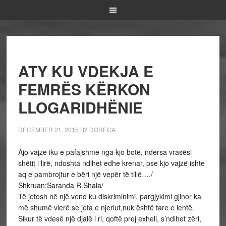
ATY KU VDEKJA E
FEMRËS KËRKON
LLOGARIDHËNIE
DECEMBER 21, 2015
BY
DGRECA
Ajo vajze iku e pafajshme nga kjo bote, ndersa vrasësi
shëtit i lirë, ndoshta ndihet edhe krenar, pse kjo vajzë ishte
aq e pambrojtur e bëri një vepër të tillë…./
Shkruan:Saranda R.Shala/
Të jetosh në një vend ku diskriminimi, pargjykimi gjinor ka
më shumë vlerë se jeta e njeriut,nuk është fare e lehtë.
Sikur të vdesë një djalë i ri, qoftë prej exheli, s’ndihet zëri,