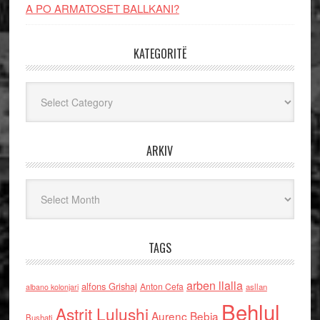
A PO ARMATOSET BALLKANI?
KATEGORITË
Kategoritë
ARKIV
Arkiv
TAGS
arben llalla
alfons Grishaj
Anton Cefa
asllan
albano kolonjari
Behlul
Astrit Lulushi
Aurenc Bebja
Bushati