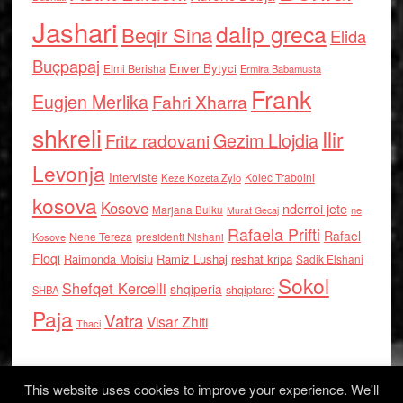
Jashari
dalip greca
Beqir Sina
Elida
Buçpapaj
Enver Bytyci
Elmi Berisha
Ermira Babamusta
Frank
Eugjen Merlika
Fahri Xharra
shkreli
Ilir
Gezim Llojdia
Fritz radovani
Levonja
Interviste
Kolec Traboini
Keze Kozeta Zylo
kosova
Kosove
nderroi jete
Marjana Bulku
ne
Murat Gecaj
Rafaela Prifti
Rafael
Nene Tereza
Kosove
presidenti Nishani
Floqi
Raimonda Moisiu
Ramiz Lushaj
reshat kripa
Sadik Elshani
Sokol
Shefqet Kercelli
shqiperia
shqiptaret
SHBA
Paja
Vatra
Visar Zhiti
Thaci
This website uses cookies to improve your experience. We'll