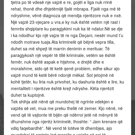
tjetra po të vdesë nje vajzë e re, gojët e liga nuk rrinë
rehat, thonë dhe dhjetëmijë fjalë mbrapa. Fjalë nga më të
ndryshme, vënë diagnoza që mendja njerëzore nuk e nxë.
Një vajzë 23-vjeçare u vra,e ky nuk është vetëm një rast i
femrës shqiptare ku paragjykimi nuk ka të ndalur.Në se dje
i ka ndodhur kjo një vajze të re nga Deçani, nesër mund t’u
ndodh motrave tuaja.Ata kriminelë që bëjnë vepra tilla,
duhet sa më shpejt të marrin denimin e merituar. Të
paragjykosh një vepër të tillë kriminale, vetëm se është
femër, nuk është aspak e hijshme, e drejtë dhe e
moralshme, sido që të ketë qenë problem, edhe sikur ajo
vajzë mund të ketë bërë ndonjë mëkat. Sot jetojmë në
kohë tjetër, ku liria nuk privohet, ku dashuria është e lire, ku
mentaliteti i njerëzve është krejt ndryshe. Këta njerëzit
duhet ta kuptojnë.
Tek shihja atë nënë që mundohej të ngrinte vdekjen e
vajzës së vet, mua me preku thellë në zemer. Kjo nënë, në
vend që të vajtonte të bijën që ndërroi jetë në mënyrë të
dhunshme nga njerëz kriminelë, thoshte: “ Jam krenare që
vdiq faqebardhë”. Në vend të lotëve të dhembjes, ajo
mundohej të ngrinte lart moralin e vajzës së saj të