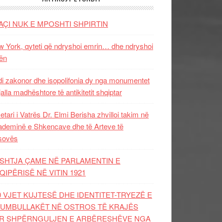
AÇI NUK E MPOSHTI SHPIRTIN
 York, qyteti që ndryshoi emrin… dhe ndryshoi
ën
i zakonor dhe isopolifonia dy nga monumentet
jalla madhështore të antikitetit shqiptar
etari i Vatrës Dr. Elmi Berisha zhvilloi takim në
deminë e Shkencave dhe të Arteve të
sovës
SHTJA ÇAME NË PARLAMENTIN E
QIPËRISË NË VITIN 1921
0 VJET KUJTESË DHE IDENTITET-TRYEZË E
UMBULLAKËT NË OSTROS TË KRAJËS
R SHPËRNGULJEN E ARBËRESHËVE NGA