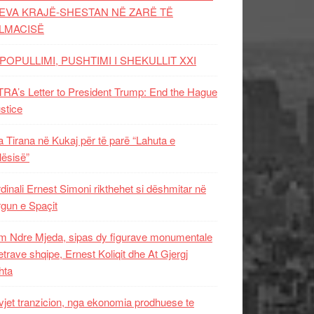
EVA KRAJË-SHESTAN NË ZARË TË
LMACISË
POPULLIMI, PUSHTIMI I SHEKULLIT XXI
RA’s Letter to President Trump: End the Hague
ustice
 Tirana në Kukaj për të parë “Lahuta e
ësisë”
dinali Ernest Simoni rikthehet si dëshmitar në
gun e Spaçit
 Ndre Mjeda, sipas dy figurave monumentale
letrave shqipe, Ernest Koliqit dhe At Gjergj
hta
vjet tranzicion, nga ekonomia prodhuese te