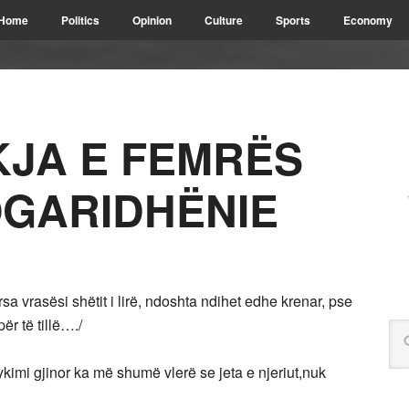
Home
Politics
Opinion
Culture
Sports
Economy
KJA E FEMRËS
GARIDHËNIE
sa vrasësi shëtit i lirë, ndoshta ndihet edhe krenar, pse
ër të tillë…./
ykimi gjinor ka më shumë vlerë se jeta e njeriut,nuk