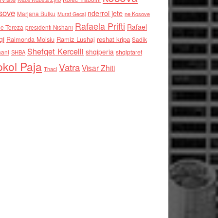
sove
nderroi jete
Marjana Bulku
ne Kosove
Murat Gecaj
Rafaela Prifti
Rafael
e Tereza
presidenti Nishani
qi
Raimonda Moisiu
Ramiz Lushaj
reshat kripa
Sadik
Shefqet Kercelli
shqiperia
hani
shqiptaret
SHBA
kol Paja
Vatra
Visar Zhiti
Thaci