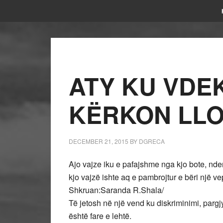
ATY KU VDE
KËRKON LLO
DECEMBER 21, 2015
BY
DGRECA
Ajo vajze iku e pafajshme nga kjo bote, nder
kjo vajzë ishte aq e pambrojtur e bëri një vep
Shkruan:Saranda R.Shala/
Të jetosh në një vend ku diskriminimi, pargj
është fare e lehtë.