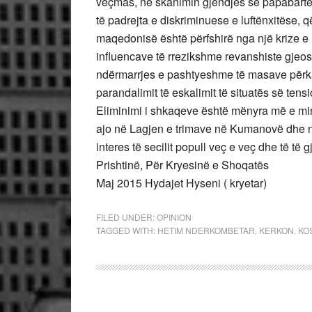
veçmas, në skanimin gjendjes së papabartë 
të padrejta e diskriminuese e luftënxitëse, q
maqedonisë është përfshirë nga një krize e 
influencave të rrezikshme revanshiste gjeos
ndërmarrjes e pashtyeshme të masave përka
parandalimit të eskalimit të situatës së te
Eliminimi i shkaqeve është mënyra më e mirë
ajo në Lagjen e trimave në Kumanovë dhe nd
interes të secilit popull veç e veç dhe të të 
Prishtinë, Për Kryesinë e Shoqatës
Maj 2015 Hydajet Hyseni ( kryetar)
FILED UNDER:
OPINION
TAGGED WITH:
HETIM NDERKOMBETAR
,
KERKON
,
KO