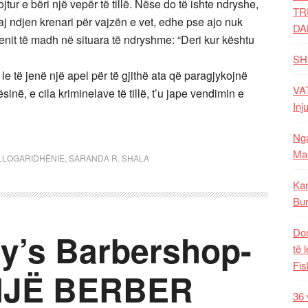
tur e bëri një vepër të tillë. Nëse do të ishte ndryshe,
TR
saj ndjen krenari për vajzën e vet, edhe pse ajo nuk
DA
jenit të madh në situara të ndryshme: “Deri kur kështu
SH
e të jenë një apel për të gjithë ata që paragjykojnë
VAT
inë, e cila kriminelave të tillë, t’u jape vendimin e
Inj
Nga
Mal
LLOGARIDHËNIE
,
SARANDA R. SHALA
Kar
Bur
Dom
y’s Barbershop-
të 
Fis
NJË BERBER
36 