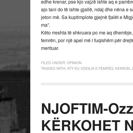
edhe krenar, pse kjo vajzë ishte aq e pambroj
ajo tani do të ishte gjallë, ndaj dhe nëna e 
jeton më. Sa kuptimplote gjejnë fjalët e Mig
ma”.
Këto rreshta të shkruara po me aq dhembje, l
femrën, por një apel më i fuqishëm për drejtës
merituar.
FILED UNDER:
OPINION
TAGGED WITH:
ATY KU VDEKJA E FEMRËS
,
KERKON
,
NJOFTIM-Ozz
KËRKOHET 