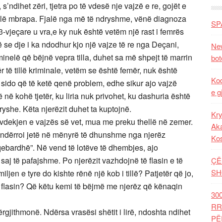
, s’ndihet zëri, tjetra po të vdesë nje vajzë e re, gojët e
fjalë mbrapa. Fjalë nga më të ndryshme, vënë diagnoza
SP
-vjeçare u vra,e ky nuk është vetëm një rast i femrës
 se dje i ka ndodhur kjo një vajze të re nga Deçani,
New
inelë që bëjnë vepra tilla, duhet sa më shpejt të marrin
bot
 të tillë kriminale, vetëm se është femër, nuk është
Kod
sido që të ketë qenë problem, edhe sikur ajo vajzë
e g
në kohë tjetër, ku liria nuk privohet, ku dashuria është
ndryshe. Këta njerëzit duhet ta kuptojnë.
Kry
vdekjen e vajzës së vet, mua me preku thellë në zemer.
Aka
ë ndërroi jetë në mënyrë të dhunshme nga njerëz
Ko
aqebardhë”. Në vend të lotëve të dhembjes, ajo
saj të pafajshme. Po njerëzit vazhdojnë të flasin e të
ÇË
SH
miljen e tyre do kishte rënë një kob i tillë? Patjetër që jo,
pse flasin? Që këtu kemi të bëjmë me njerëz që kënaqin
30
RR
rgjithmonë. Ndërsa vrasësi shëtit i lirë, ndoshta ndihet
PË