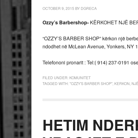
OCTOBER 9, 2015
BY
DGRECA
Ozzy’s Barbershop-
KËRKOHET NJË BE
“OZZY’S BARBER SHOP” kërkon një berber,
ndodhet në McLean Avenue, Yonkers, NY 
Telefononi pronarit : Tel:( 914) 237-0191 o
FILED UNDER:
KOMUNITET
TAGGED WITH:
"OZZY'S BARBER SHOP"
,
KERKON
,
NJ
HETIM NDER