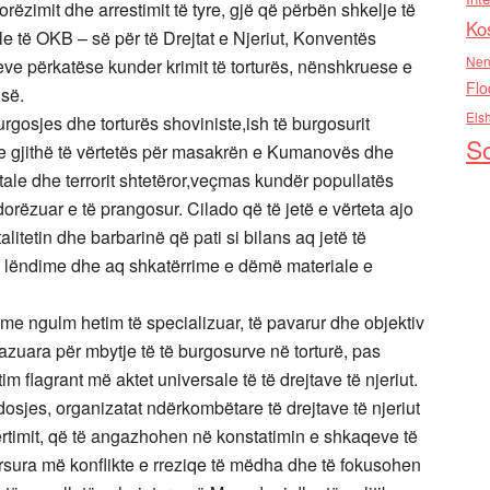
rëzimit dhe arrestimit të tyre, gjë që përbën shkelje të
Ko
e të OKB – së për të Drejtat e Njeriut, Konventës
Nen
leve përkatëse kunder krimit të torturës, nënshkruese e
Flo
së.
Els
gosjes dhe torturës shoviniste,ish të burgosurit
So
 e gjithë të vërtetës për masakrën e Kumanovës dhe
ale dhe terrorit shtetëror,veçmas kundër popullatës
dorëzuar e të prangosur. Cilado që të jetë e vërteta ajo
litetin dhe barbarinë që pati si bilans aq jetë të
 lëndime dhe aq shkatërrime e dëmë materiale e
 me ngulm hetim të specializuar, të pavarur dhe objektiv
zuara për mbytje të të burgosurve në torturë, pas
im flagrant më aktet universale të të drejtave të njeriut.
sjes, organizatat ndërkombëtare të drejtave të njeriut
imit, që të angazhohen në konstatimin e shkaqeve të
barsura më konflikte e rreziqe të mëdha dhe të fokusohen