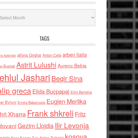
iv
TAGS
arben llalla
alfons Grishaj
Anton Cefa
no kolonjari
Astrit Lulushi
Aurenc Bebja
an Bushati
ehlul Jashari
Beqir Sina
alip greca
Elida Buçpapaj
Elmi Berisha
Eugjen Merlika
er Bytyci
Ermira Babamusta
Frank shkreli
hri Xharra
Fritz
Ilir Levonja
Gezim Llojdia
dovani
kosova
rviste
Kolec Traboini
Keze Kozeta Zylo