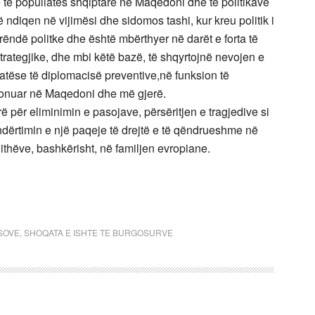
të popullatës shqiptare në Maqedoni dhe të politikave
ë ndiqen në vijimësi dhe sidomos tashi, kur kreu politik i
rëndë politke dhe është mbërthyer në darët e forta të
trategjike, dhe mbi këtë bazë, të shqyrtojnë nevojen e
tëse të diplomacisë preventive,në funksion të
nsionuar në Maqedoni dhe më gjerë.
 për eliminimin e pasojave, përsëritjen e tragjedive si
ërtimin e një paqeje të drejtë e të qëndrueshme në
gjithëve, bashkërisht, në familjen evropiane.
SOVE
,
SHOQATA E ISHTE TE BURGOSURVE