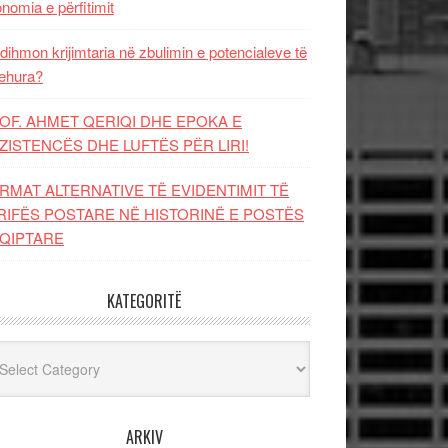
nomia e përfitimit
dihmon krijimtaria në zbulimin e potencialeve të
ehura?
OF. AHMET QERIQI DHE EPOKA E
ZISTENCЁS DHE LUFTЁS PЁR LIRI!
RMAT ALTERNATIVE TË EVIDENTIMIT TË
RIFËS POSTARE NË HISTORINË E POSTËS
QIPTARE
KATEGORITË
egoritë
ARKIV