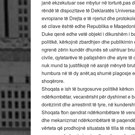
janë ekzekutuar ose mbytur në torturë,pas do
rëndë të dispozitave të Deklaratës Universal
evropiane të Drejta e të njeriut dhe protoko
së cilave është edhe Republika e Maqedoni
Duke qenë edhe vetë objekt i dikurshëm i bur
politikë, kërkojnë zbardhjen dhe publikimin
ngrenë zërin kundër dhunës së ushtruar brut
civile, qytetarëve të pafajshëm dhe atyre të 
nuk mund ta justifikojë në asnjë mënyrë bruta
humbura në të dy anët,aq shumë plagosje e
shoqërore.
Shoqata e ish të burgosurve politikë kërkon
ndërkombëtar, vecanërisht për dyshimet e ba
dorëzimit dhe arrestimit të tyre, në kundersht
Shoqata fton qendrat ndërkombëtare të vendo
dhe mekanizmat ndërkombëtarë të paqendërt
vërteta që prodhojnë situatata të tilla të m