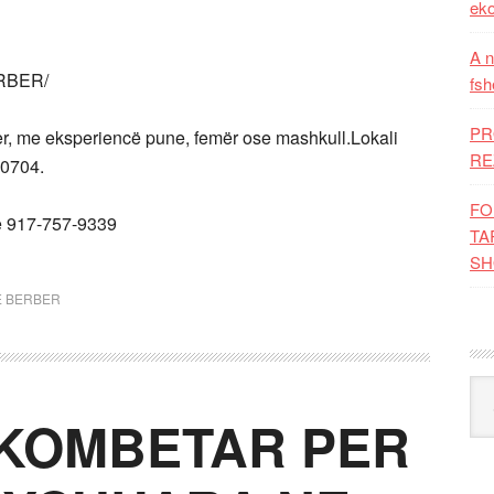
eko
A n
RBER/
fsh
PR
 me eksperiencë pune, femër ose mashkull.Lokali
RE
10704.
FO
se 917-757-9339
TA
SH
Ë BERBER
Kat
KOMBETAR PER