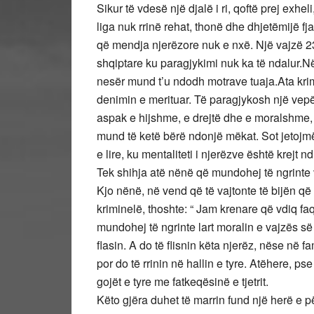
Sikur të vdesë një djalë i ri, qoftë prej exheli
liga nuk rrinë rehat, thonë dhe dhjetëmijë 
që mendja njerëzore nuk e nxë. Një vajzë 23
shqiptare ku paragjykimi nuk ka të ndalur.Në
nesër mund t’u ndodh motrave tuaja.Ata krim
denimin e merituar. Të paragjykosh një vepër
aspak e hijshme, e drejtë dhe e moralshme, 
mund të ketë bërë ndonjë mëkat. Sot jetojmë 
e lire, ku mentaliteti i njerëzve është krejt 
Tek shihja atë nënë që mundohej të ngrinte 
Kjo nënë, në vend që të vajtonte të bijën q
kriminelë, thoshte: “ Jam krenare që vdiq f
mundohej të ngrinte lart moralin e vajzës së 
flasin. A do të flisnin këta njerëz, nëse në fa
por do të rrinin në hallin e tyre. Atëhere, 
gojët e tyre me fatkeqësinë e tjetrit.
Këto gjëra duhet të marrin fund një herë e pë