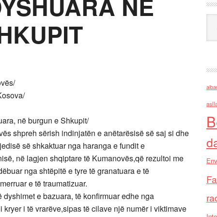
DYSHUARA NE
Ark
HKUPIT
ovës/
alba
 Kosova/
asll
B
uara, në burgun e Shkupit/
vës shpreh sërish indinjatën e anëtarësisë së saj si dhe
d
agjedisë së shkaktuar nga haranga e fundit e
isë, në lagjen shqiptare të Kumanovës,që rezultoi me
Env
dëbuar nga shtëpitë e tyre të granatuara e të
Fa
merruar e të traumatizuar.
 dyshimet e bazuara, të konfirmuar edhe nga
ra
kryer i të vrarëve,sipas të cilave një numër i viktimave
Inte