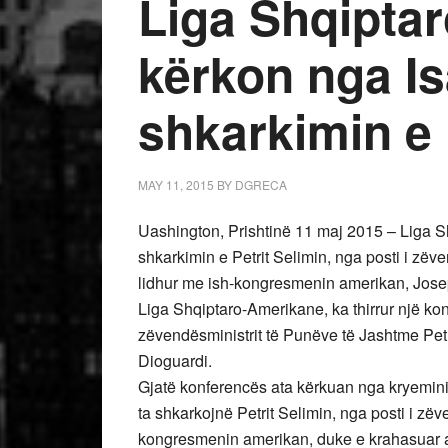
Liga Shqipta
kërkon nga I
shkarkimin e 
MAY 11, 2015
BY
DGRECA
Uashington, Prishtinë 11 maj 2015 – Liga S
shkarkimin e Petrit Selimin, nga posti i zëven
lidhur me ish-kongresmenin amerikan, Jose
Liga Shqiptaro-Amerikane, ka thirrur një ko
zëvendësministrit të Punëve të Jashtme Pet
Dioguardi.
Gjatë konferencës ata kërkuan nga kryeminis
ta shkarkojnë Petrit Selimin, nga posti i zëve
kongresmenin amerikan, duke e krahasuar a