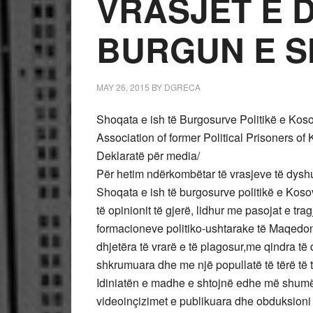
VRASJET E 
BURGUN E S
MAY 26, 2015
BY
DGRECA
Shoqata e ish të Burgosurve Politikë e Kos
Association of former Political Prisoners of
Deklaratë për media/
Për hetim ndërkombëtar të vrasjeve të dysh
Shoqata e ish të burgosurve politikë e Koso
të opinionit të gjerë, lidhur me pasojat e tr
formacioneve politiko-ushtarake të Maqedon
dhjetëra të vrarë e të plagosur,me qindra të 
shkrumuara dhe me një popullatë të tërë të t
Idiniatën e madhe e shtojnë edhe më shumë
videoinçizimet e publikuara dhe obduksioni i 