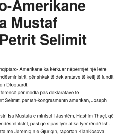
ro-Amerikane
sa Mustaf
Petrit Selimit
hqiptaro- Amerikane ka kërkuar nëpërmjet një letre
dësministrit, për shkak të deklaratave të këtij të fundit
ph Dioguardi.
nferencë për media pas deklaratave të
rit Selimit, për ish-kongresmenin amerikan, Joseph
tri Isa Mustafa e ministri i Jashtëm, Hashim Thaçi, që
ndësministrit, pasi që sipas tyre ai ka fyer rëndë ish-
të me Jeremiqin e Gjuriqin, raporton KlanKosova.