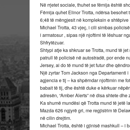
Në rrjetet sociale, thuhet se fëmija është s
Fëmija quhet Elinor Trotta, ndërsa besohet të 
6;48 të mëngjesit në kompleksin e shtëpive
Michael Trotta, 43 vjeç, i cili simbas polici
i armatosur , sipas një njoftimi të lëshuar
Shfrytëzuar.
Shtypi atje ka shkruar se Trotta, mund të je
patrull të policisë në autostradë, por ende
Jersey, ai do të mund të jet futur dhe qëndro
Një zyrtar Tom Jackson nga Departamenti i 
agjencia e tij – ka shpërndar njoftimin me 
babait të tij, dhe është duke e kërkuar nëpër
adresën, “Amber Alerts” në disa shtete dhe z
Ka shumë mundësi që Trotta mund të jetë la
Mazda 626 ngjyrë gri, me regjistrim të Del
në cilin drejtim.
Michael Trotta, është i gjinisë mashkull – i b