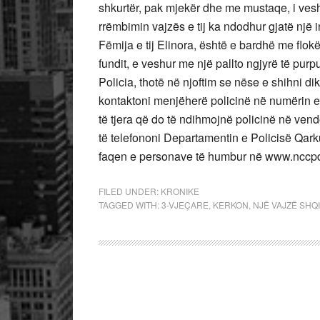
shkurtër, pak mjekër dhe me mustaqe, i vesh
rrëmbimin vajzës e tij ka ndodhur gjatë një i
Fëmija e tij Elinora, është e bardhë me flo
fundit, e veshur me një pallto ngjyrë të purp
Policia, thotë në njoftim se nëse e shihni d
kontaktoni menjëherë policinë në numërin e 
të tjera që do të ndihmojnë policinë në ven
të telefononi Departamentin e Policisë Qar
faqen e personave të humbur në www.nccpd
FILED UNDER:
KRONIKE
TAGGED WITH:
3-VJEÇARE
,
KERKON
,
NJË VAJZË SHQ