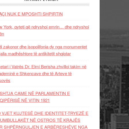
AÇI NUK E MPOSHTI SHPIRTIN
 York, qyteti që ndryshoi emrin… dhe ndryshoi
ën
i zakonor dhe isopolifonia dy nga monumentet
jalla madhështore të antikitetit shqiptar
etari i Vatrës Dr. Elmi Berisha zhvilloi takim në
deminë e Shkencave dhe të Arteve të
sovës
SHTJA ÇAME NË PARLAMENTIN E
QIPËRISË NË VITIN 1921
0 VJET KUJTESË DHE IDENTITET-TRYEZË E
UMBULLAKËT NË OSTROS TË KRAJËS
R SHPËRNGULJEN E ARBËRESHËVE NGA