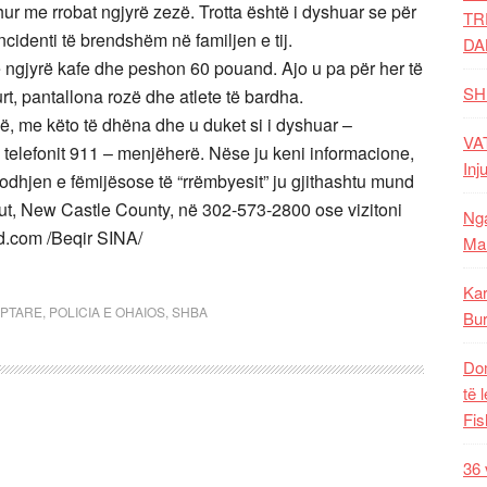
ur me rrobat ngjyrë zezë. Trotta është i dyshuar se për
TR
ncidenti të brendshëm në familjen e tij.
DA
kë ngjyrë kafe dhe peshon 60 pouand. Ajo u pa për her të
SH
urt, pantallona rozë dhe atlete të bardha.
ikë, me këto të dhëna dhe u duket si i dyshuar –
VAT
telefonit 911 – menjëherë. Nëse ju keni informacione,
Inj
dodhjen e fëmijësose të “rrëmbyesit” ju gjithashtu mund
kut, New Castle County, në 302-573-2800 ose vizitoni
Nga
.com /Beqir SINA/
Mal
Kar
IPTARE
,
POLICIA E OHAIOS
,
SHBA
Bur
Dom
të 
Fis
36 