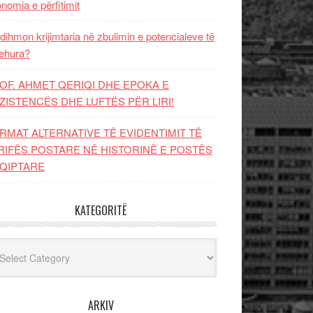
nomia e përfitimit
dihmon krijimtaria në zbulimin e potencialeve të
ehura?
OF. AHMET QERIQI DHE EPOKA E
ZISTENCЁS DHE LUFTЁS PЁR LIRI!
RMAT ALTERNATIVE TË EVIDENTIMIT TË
RIFËS POSTARE NË HISTORINË E POSTËS
QIPTARE
KATEGORITË
egoritë
ARKIV