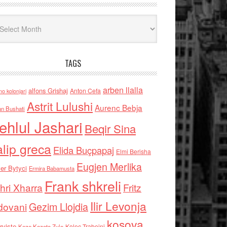
iv
TAGS
arben llalla
alfons Grishaj
Anton Cefa
no kolonjari
Astrit Lulushi
Aurenc Bebja
an Bushati
ehlul Jashari
Beqir Sina
alip greca
Elida Buçpapaj
Elmi Berisha
Eugjen Merlika
er Bytyci
Ermira Babamusta
Frank shkreli
hri Xharra
Fritz
Ilir Levonja
Gezim Llojdia
dovani
kosova
rviste
Kolec Traboini
Keze Kozeta Zylo