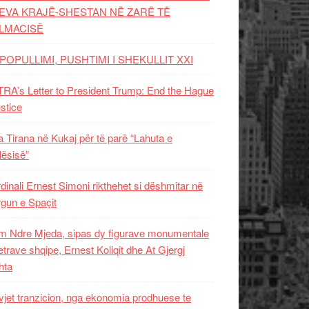
EVA KRAJË-SHESTAN NË ZARË TË
LMACISË
POPULLIMI, PUSHTIMI I SHEKULLIT XXI
RA’s Letter to President Trump: End the Hague
ustice
 Tirana në Kukaj për të parë “Lahuta e
ësisë”
dinali Ernest Simoni rikthehet si dëshmitar në
gun e Spaçit
 Ndre Mjeda, sipas dy figurave monumentale
letrave shqipe, Ernest Koliqit dhe At Gjergj
hta
vjet tranzicion, nga ekonomia prodhuese te