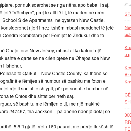
hqiptare, por nuk sqarohet se nga nëna apo babai i saj.
jetë “rrëmbyer”, prej të atit të tij, të martën në orën
SP
 ” School Side Apartments” në qytezën New Castle.
New
së konsiderohet njeri i rrezikshëm mbasi mendohet të jetë
bot
 nga Qendra Kombëtare për Fëmijët të Zhdukur dhe të
Kod
t në Ohajo, ose New Jersey, mbasi ai ka kaluar një
e g
 nuk është e qartë se në cilën pjesë në Ohajos soe New
n i fshehur.
Kry
Policisë të Qarkut – New Castle County, ka thënë se
Aka
fotografinë e fëmijës së humbur së bashku me foton e
Ko
mjet rrjetit social, e shtypit, për personat e humbur në
ÇË
ona të Ohios dhe shtet për rreth saj.
SH
rguar, së bashku me fëmijën e tij, me një makinë
aware 247457, tha Jackson – pa dhënë ndonjë detaj se
30
RR
ardhë, 5’8 “i gjatë, rreth 160 paund, me prerje flokësh të
PË