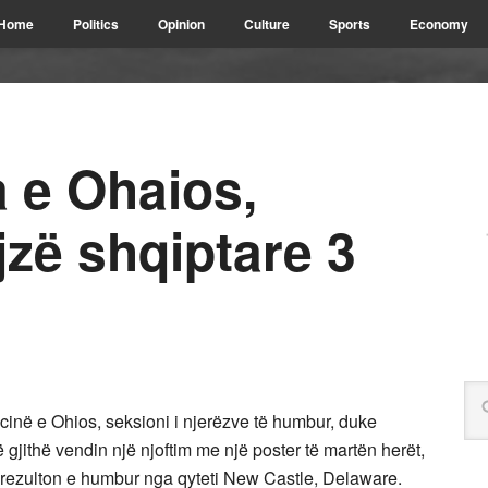
Home
Politics
Opinion
Culture
Sports
Economy
 e Ohaios,
jzë shqiptare 3
licinë e Ohios, seksioni i njerëzve të humbur, duke
gjithë vendin një njoftim me një poster të martën herët,
la rezulton e humbur nga qyteti New Castle, Delaware.