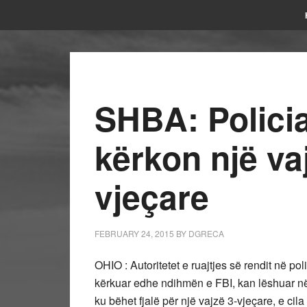
SHBA: Policia
kërkon një va
vjeçare
FEBRUARY 24, 2015
BY
DGRECA
OHIO : Autoritetet e ruajtjes së rendit në po
kërkuar edhe ndihmën e FBI, kan lëshuar në 
ku bëhet fjalë për një vajzë 3-vjeçare, e ci