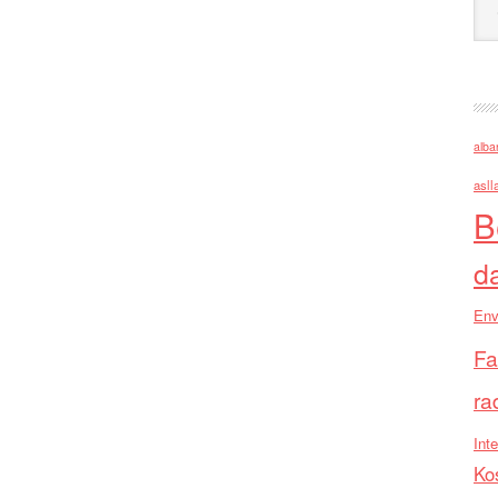
alba
asll
B
d
Env
Fa
ra
Inte
Ko