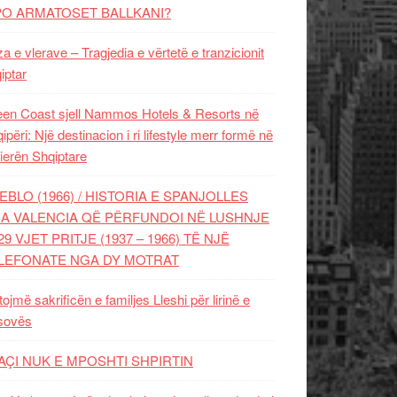
PO ARMATOSET BALLKANI?
za e vlerave – Tragjedia e vërtetë e tranzicionit
iptar
en Coast sjell Nammos Hotels & Resorts në
ipëri: Një destinacion i ri lifestyle merr formë në
ierën Shqiptare
EBLO (1966) / HISTORIA E SPANJOLLES
A VALENCIA QË PËRFUNDOI NË LUSHNJE
29 VJET PRITJE (1937 – 1966) TË NJË
LEFONATE NGA DY MOTRAT
tojmë sakrificën e familjes Lleshi për lirinë e
sovës
AÇI NUK E MPOSHTI SHPIRTIN