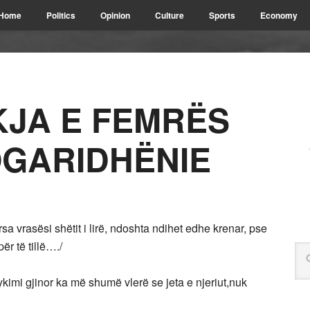
Home
Politics
Opinion
Culture
Sports
Economy
KJA E FEMRËS
GARIDHËNIE
sa vrasësi shëtit i lirë, ndoshta ndihet edhe krenar, pse
ër të tillë…./
ykimi gjinor ka më shumë vlerë se jeta e njeriut,nuk