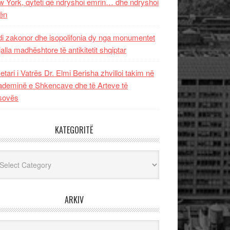
 York, qyteti që ndryshoi emrin… dhe ndryshoi
ën
i zakonor dhe isopolifonia dy nga monumentet
jalla madhështore të antikitetit shqiptar
etari i Vatrës Dr. Elmi Berisha zhvilloi takim në
deminë e Shkencave dhe të Arteve të
sovës
KATEGORITË
egoritë
ARKIV
iv