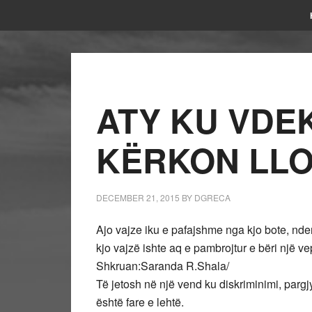
ATY KU VDE
KËRKON LLO
DECEMBER 21, 2015
BY
DGRECA
Ajo vajze iku e pafajshme nga kjo bote, nder
kjo vajzë ishte aq e pambrojtur e bëri një vep
Shkruan:Saranda R.Shala/
Të jetosh në një vend ku diskriminimi, pargj
është fare e lehtë.