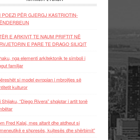
I POEZI PËR GJERGJ KASTRIOTIN-
ËNDERBEUN
TËR E ARKIVIT TE NAUM PRIFTIT NË
RVJETORIN E PARE TE DRAGO SILIQIT
aku, nga elementi arkitektonik te simboli i
ngut familjar
ëreshët si model evropian i mbrojtjes së
titetit kulturor
i Shijaku, “Diego Rivera” shqiptar i artit tonë
mbëtar
m Fred Kalaj, mes altarit dhe atdheut si
meneutikë e shpresës, kujtesës dhe shërbimit”