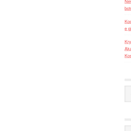
New
bot
Kod
e g
Kry
Aka
Ko
Kat
Ark