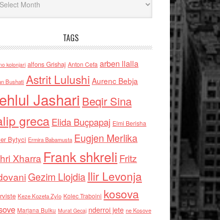
TAGS
arben llalla
alfons Grishaj
Anton Cefa
no kolonjari
Astrit Lulushi
Aurenc Bebja
an Bushati
ehlul Jashari
Beqir Sina
alip greca
Elida Buçpapaj
Elmi Berisha
Eugjen Merlika
er Bytyci
Ermira Babamusta
Frank shkreli
hri Xharra
Fritz
Ilir Levonja
Gezim Llojdia
dovani
kosova
rviste
Kolec Traboini
Keze Kozeta Zylo
sove
nderroi jete
Marjana Bulku
ne Kosove
Murat Gecaj