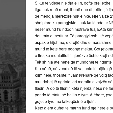
Sikur të vdesë një djalë i ri, qoftë prej exheli
liga nuk rrinë rehat, thonë dhe dhjetëmijë 
që mendja njerëzore nuk e nxë. Një vajzë 23
shqiptare ku paragjykimi nuk ka të ndalur.Në
nesër mund t’u ndodh motrave tuaja.Ata krim
denimin e merituar. Të paragjykosh një vepër
aspak e hijshme, e drejtë dhe e moralshme, 
mund të ketë bërë ndonjë mëkat. Sot jetojmë 
e lire, ku mentaliteti i njerëzve është krejt 
Tek shihja atë nënë që mundohej të ngrinte 
Kjo nënë, në vend që të vajtonte të bijën q
kriminelë, thoshte: “ Jam krenare që vdiq f
mundohej të ngrinte lart moralin e vajzës së 
flasin. A do të flisnin këta njerëz, nëse në fa
por do të rrinin në hallin e tyre. Atëhere, 
gojët e tyre me fatkeqësinë e tjetrit.
Këto gjëra duhet të marrin fund një herë e pë