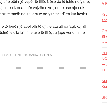
tur e bëri një vepër të tillë. Nëse do të ishte ndryshe,
A 
saj ndjen krenari për vajzën e vet, edhe pse ajo nuk
jenit të madh në situara të ndryshme: “Deri kur kështu
Kri
shq
e të jenë një apel për të gjithë ata që paragjykojnë
Gre
inë, e cila kriminelave të tillë, t’u jape vendimin e
Shq
Riv
PU
LLOGARIDHËNIE
,
SARANDA R. SHALA
NG
— 
TE
Kuj
Ko
SP