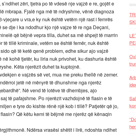
, s’ndihet zëri, tjetra po të vdesë nje vajzë e re, gojët e
fjalë mbrapa. Fjalë nga më të ndryshme, vënë diagnoza
TR
-vjeçare u vra,e ky nuk është vetëm një rast i femrës
SK
 se dje i ka ndodhur kjo një vajze të re nga Deçani,
inelë që bëjnë vepra tilla, duhet sa më shpejt të marrin
LE
 të tillë kriminale, vetëm se është femër, nuk është
PE
sido që të ketë qenë problem, edhe sikur ajo vajzë
Oxh
në kohë tjetër, ku liria nuk privohet, ku dashuria është
tru
ndryshe. Këta njerëzit duhet ta kuptojnë.
vdekjen e vajzës së vet, mua me preku thellë në zemer.
Arb
ë ndërroi jetë në mënyrë të dhunshme nga njerëz
iden
aqebardhë”. Në vend të lotëve të dhembjes, ajo
saj të pafajshme. Po njerëzit vazhdojnë të flasin e të
Sal
ko
miljen e tyre do kishte rënë një kob i tillë? Patjetër që jo,
pse flasin? Që këtu kemi të bëjmë me njerëz që kënaqin
“Do
her
rgjithmonë. Ndërsa vrasësi shëtit i lirë, ndoshta ndihet