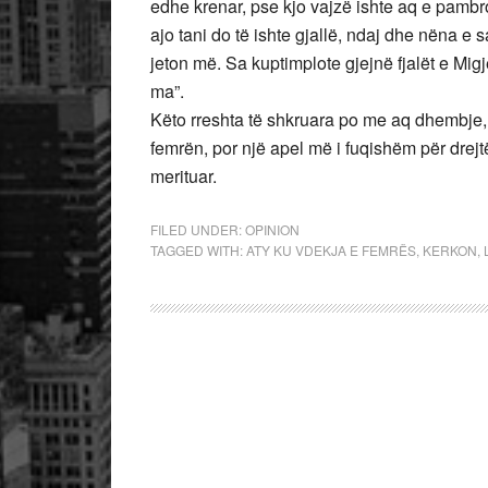
edhe krenar, pse kjo vajzë ishte aq e pambroj
ajo tani do të ishte gjallë, ndaj dhe nëna e 
jeton më. Sa kuptimplote gjejnë fjalët e Mig
ma”.
Këto rreshta të shkruara po me aq dhembje, l
femrën, por një apel më i fuqishëm për drejtës
merituar.
FILED UNDER:
OPINION
TAGGED WITH:
ATY KU VDEKJA E FEMRËS
,
KERKON
,