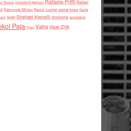
Rafaela Prifti
Rafael
e Tereza
presidenti Nishani
qi
Raimonda Moisiu
Ramiz Lushaj
reshat kripa
Sadik
Shefqet Kercelli
shqiperia
hani
shqiptaret
SHBA
kol Paja
Vatra
Visar Zhiti
Thaci