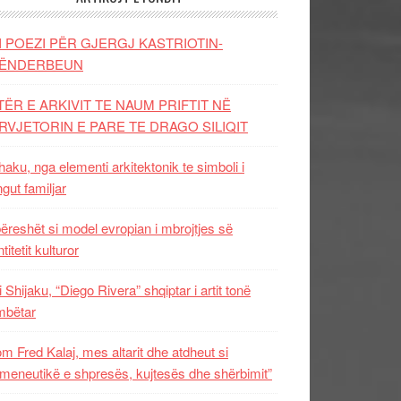
I POEZI PËR GJERGJ KASTRIOTIN-
ËNDERBEUN
TËR E ARKIVIT TE NAUM PRIFTIT NË
RVJETORIN E PARE TE DRAGO SILIQIT
aku, nga elementi arkitektonik te simboli i
ngut familjar
ëreshët si model evropian i mbrojtjes së
titetit kulturor
i Shijaku, “Diego Rivera” shqiptar i artit tonë
mbëtar
m Fred Kalaj, mes altarit dhe atdheut si
meneutikë e shpresës, kujtesës dhe shërbimit”