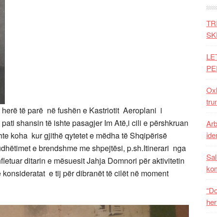
TR
SK
LE
PE
Oxh
tru
 herë të parë në fushën e Kastriotit Aeroplani i
pati shansin të ishte pasagjer Im Atë,i cili e përshkruan
Arb
hte koha kur gjithë qytetet e mëdha të Shqipërisë
iden
udhëtimet e brendshme me shpejtësi, p.sh.Itinerari nga
Sal
letuar ditarin e mësuesit Jahja Domnori për aktivitetin
ko
 konsideratat e tij për dibranët të cilët në moment
“Do
her