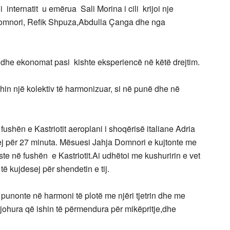
 internatit u emërua Sali Morina i cili krijoi nje
omnori, Refik Shpuza,Abdulla Çanga dhe nga
e ekonomat pasi kishte eksperiencë në këtë drejtim.
hin një kolektiv të harmonizuar, si në punë dhe në
fushën e Kastriotit aeroplani i shoqërisë italiane Adria
j për 27 minuta. Mësuesi Jahja Domnori e kujtonte me
e në fushën e Kastriotit.Ai udhëtoi me kushuririn e vet
të kujdesej për shendetin e tij.
punonte në harmoni të plotë me njëri tjetrin dhe me
njohura që ishin të përmendura për mikëpritje,dhe