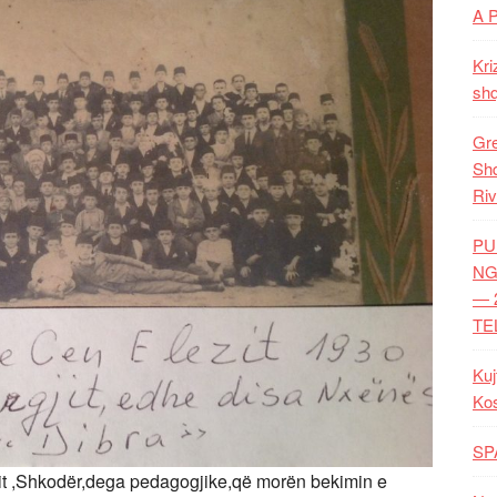
A 
Kri
shq
Gre
Shq
Riv
PU
NG
— 
TE
Kuj
Ko
SP
etit ,Shkodër,dega pedagogjike,që morën bekimin e