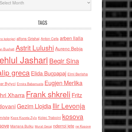
TAGS
arben llalla
alfons Grishaj
Anton Cefa
no kolonjari
Astrit Lulushi
Aurenc Bebja
an Bushati
ehlul Jashari
Beqir Sina
alip greca
Elida Buçpapaj
Elmi Berisha
Eugjen Merlika
er Bytyci
Ermira Babamusta
Frank shkreli
hri Xharra
Fritz
Ilir Levonja
Gezim Llojdia
dovani
kosova
rviste
Kolec Traboini
Keze Kozeta Zylo
sove
nderroi jete
Marjana Bulku
ne Kosove
Murat Gecaj