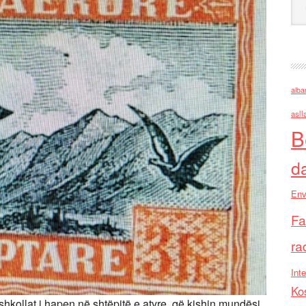
alba
asll
B
d
Env
Fa
ra
Inte
Ko
 shkollat i hapen në shtëpitë e atyre, që kishin mundësi