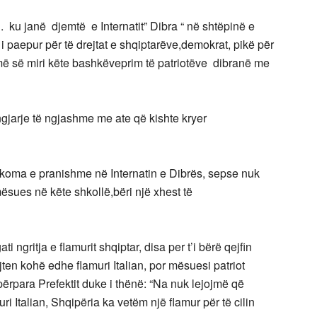
D. ku janë djemtë e Internatit” Dibra “ në shtëpinë e
ar i paepur për të drejtat e shqiptarëve,demokrat, pikë për
n më së miri këte bashkëveprim të patriotëve dibranë me
ngjarje të ngjashme me ate që kishte kryer
e akoma e pranishme në Internatin e Dibrës, sepse nuk
e mësues në këte shkollë,bëri një xhest të
 ngritja e flamurit shqiptar, disa per t’i bërë qejfin
jten kohë edhe flamuri Italian, por mësuesi patriot
ërpara Prefektit duke i thënë: “Na nuk lejojmë që
ri Italian, Shqipëria ka vetëm një flamur për të cilin