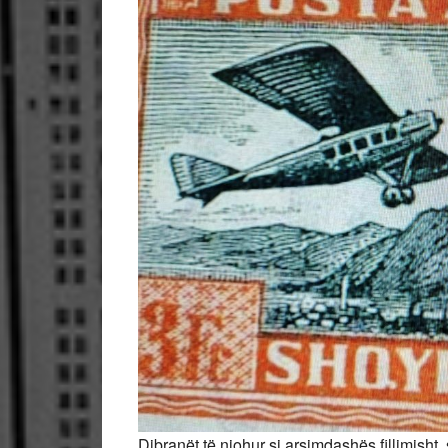
Dibranët të njohur si arsimdashës,fillimisht,