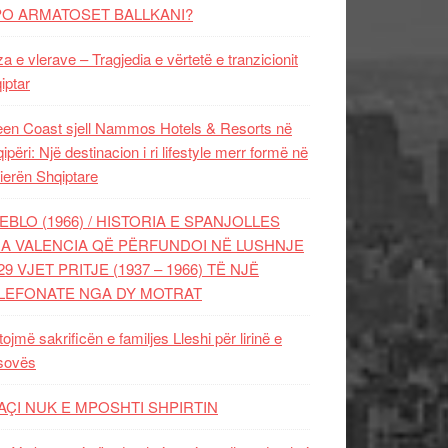
PO ARMATOSET BALLKANI?
za e vlerave – Tragjedia e vërtetë e tranzicionit
iptar
en Coast sjell Nammos Hotels & Resorts në
ipëri: Një destinacion i ri lifestyle merr formë në
ierën Shqiptare
EBLO (1966) / HISTORIA E SPANJOLLES
A VALENCIA QË PËRFUNDOI NË LUSHNJE
29 VJET PRITJE (1937 – 1966) TË NJË
LEFONATE NGA DY MOTRAT
tojmë sakrificën e familjes Lleshi për lirinë e
sovës
AÇI NUK E MPOSHTI SHPIRTIN