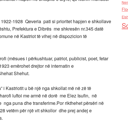
Nen
Flo
Els
r 1922-1928 Qeveria pati si prioritet hapjen e shkollave
So
ështu, Prefektura e Dibrës me shkresën nr.345 datë
mune në Kastriot të vihej në dispozicion të
rofi (mësues i përkushtuar, patriot, publicist, poet, fetar
 1923 emërohet drejtor në internatin e
e Shehat Shehut.
” i Kastriotit u bë një nga shkollat më në zë të
arofi luftoi me armë në dorë me Elez Isufin, në
me nga puna dhe transferime.Por rikthehet përsëri në
928 vetëm për një vit shkollor dhe prej andej e
s.