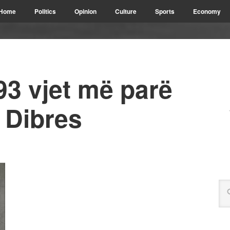
Home
Politics
Opinion
Culture
Sports
Economy
 93 vjet më parë
ë Dibres