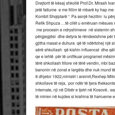
Drejtorit të kësaj shkollë Prof.Dr. Mirash Iv
jetë fatlume e me fillim të mbarë ky hap me 
Kombit Shqiptarë “ Pa asnjë hezitim iu përg
Refik Shpuza …të cilët u emëruan mësues në
me procesin e ndryshimeve në sistemin shko
përgjegjësi dhe detyra te rëndesishme për t
gjitha masat e duhura që të ndërtohej një s
sërë shkollash që kishin influencat dhe qël
qe e lehtë për të unifikuar programet mësimore
tërë shkollash fillore në tërë vendin, mbi baz
banonin në zonat e largëta dhe nuk mund të
8 dhjetor 1922,ministri i arsimit,Rexhep Mit
shkollave të reja, por ndër të tjera thekso
internate, nji në Dibër e tjetri në Kosovë.. 
të mirren në kujdes si krahina të harrueme