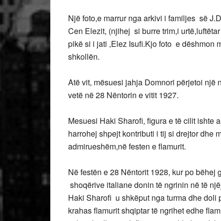
Një foto,e marrur nga arkivi i familjes së J.
Cen Elezit, (njihej si burre trim,i urtë,luftët
pikë si i jati ,Elez Isufi.Kjo foto e dëshmo
shkollën.
Atë vit, mësuesi jahja Domnori përjetoi një 
vetë në 28 Nëntorin e vitit 1927.
Mesuesi Haki Sharofi, figura e të cilit isht
harrohej shpejt kontributi i tij si drejtor dh
admirueshëm,në festen e flamurit.
Në festën e 28 Nëntorit 1928, kur po bëhej gati
shoqërive italiane donin të ngrinin në të një
Haki Sharofi u shkëput nga turma dhe doli p
krahas flamurit shqiptar të ngrihet edhe flamu