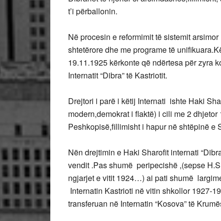
t’i përballonin.
Në procesin e reformimit të sistemit arsimo
shtetërore dhe me programe të unifikuara.K
19.11.1925 kërkonte që ndërtesa për zyra ko
Internatit “Dibra” të Kastriotit.
Drejtori i parë i këtij Internati ishte Haki Sha
modern,demokrat i flaktë) i cili me 2 dhjetor
Peshkopisë,fillimisht i hapur në shtëpinë 
Nën drejtimin e Haki Sharofit internati “Dibra
vendit .Pas shumë peripecishë ,(sepse H.Sh
ngjarjet e vitit 1924…) ai pati shumë largi
Internatin Kastrioti në vitin shkollor 1927-1
transferuan në Internatin “Kosova” të Krumë