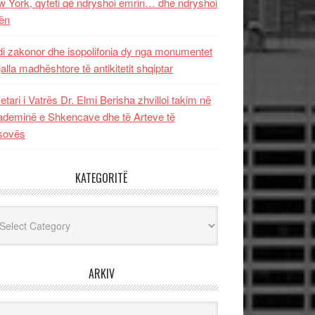
 York, qyteti që ndryshoi emrin… dhe ndryshoi
ën
i zakonor dhe isopolifonia dy nga monumentet
jalla madhështore të antikitetit shqiptar
etari i Vatrës Dr. Elmi Berisha zhvilloi takim në
deminë e Shkencave dhe të Arteve të
sovës
KATEGORITË
egoritë
ARKIV
iv