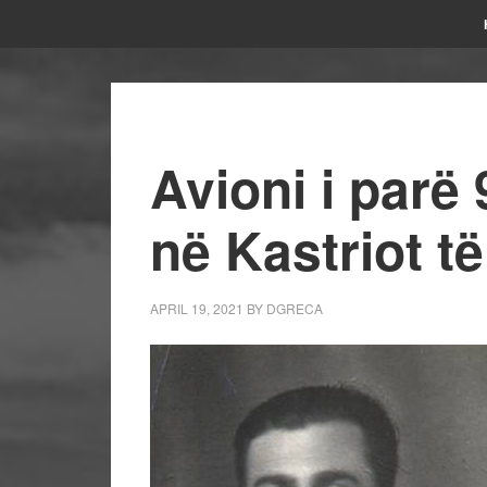
Avioni i parë
në Kastriot t
APRIL 19, 2021
BY
DGRECA