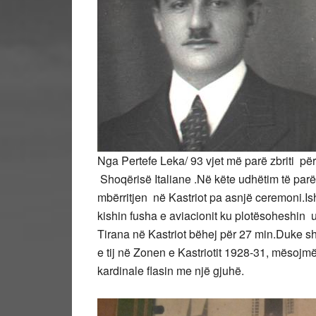
Nga Pertefe Leka/ 93 vjet më parë zbriti për
Shoqërisë Italiane .Në këte udhëtim të parë 
mbërritjen në Kastriot pa asnjë ceremoni.Is
kishin fusha e aviacionit ku plotësoheshin 
Tirana në Kastriot bëhej për 27 min.Duke shf
e tij në Zonen e Kastriotit 1928-31, mësojmë
kardinale flasin me një gjuhë.