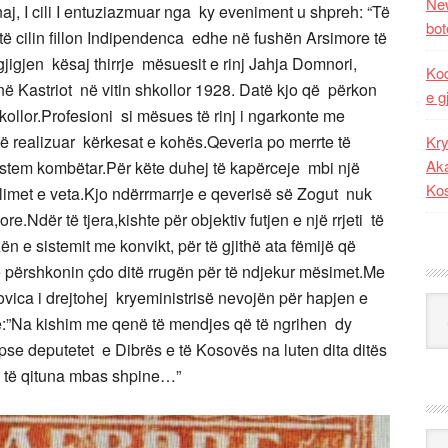
New
anaj, I cili I entuziazmuar nga ky eveniment u shpreh: “Të
bot
të cilin fillon Indipendenca edhe në fushën Arsimore të
jigjen kësaj thirrje mësuesit e rinj Jahja Domnori,
Kod
 Kastriot në vitin shkollor 1928. Datë kjo që përkon
e g
llor.Profesioni si mësues të rinj i ngarkonte me
ë realizuar kërkesat e kohës.Qeveria po merrte të
Kry
Aka
istem kombëtar.Për këte duhej të kapërceje mbi një
Ko
limet e veta.Kjo ndërrmarrje e qeverisë së Zogut nuk
.Ndër të tjera,kishte për objektiv futjen e një rrjeti të
ën e sistemit me konvikt, për të gjithë ata fëmijë që
 përshkonin çdo ditë rrugën për të ndjekur mësimet.Me
rovica i drejtohej kryeministrisë nevojën për hapjen e
Kat
nte:”Na kishim me qenë të mendjes që të ngrihen dy
sepse deputetet e Dibrës e të Kosovës na luten dita ditës
 e të qituna mbas shpine…”
Ark