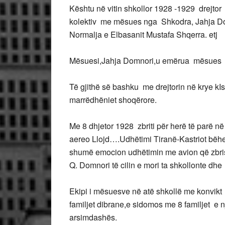
Kështu në vitin shkollor 1928 -1929 drejtor i
kolektiv me mësues nga Shkodra, Jahja D
Normalja e Elbasanit Mustafa Shqerra. etj
Mësuesi,Jahja Domnori,u emërua mësues dh
Të gjithë së bashku me drejtorin në krye kIs
marrëdhëniet shoqërore.
Me 8 dhjetor 1928 zbriti për herë të parë në 
aereo Llojd….Udhëtimi Tiranë-Kastriot bëhe
shumë emocion udhëtimin me avion që zbrist
Q. Domnori të cilin e mori ta shkollonte dhe 
Ekipi i mësuesve në atë shkollë me konvikt 
familjet dibrane,e sidomos me 8 familjet e 
arsimdashës.