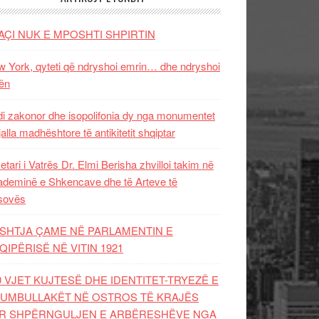
AÇI NUK E MPOSHTI SHPIRTIN
 York, qyteti që ndryshoi emrin… dhe ndryshoi
ën
i zakonor dhe isopolifonia dy nga monumentet
jalla madhështore të antikitetit shqiptar
etari i Vatrës Dr. Elmi Berisha zhvilloi takim në
deminë e Shkencave dhe të Arteve të
sovës
SHTJA ÇAME NË PARLAMENTIN E
QIPËRISË NË VITIN 1921
0 VJET KUJTESË DHE IDENTITET-TRYEZË E
UMBULLAKËT NË OSTROS TË KRAJËS
R SHPËRNGULJEN E ARBËRESHËVE NGA