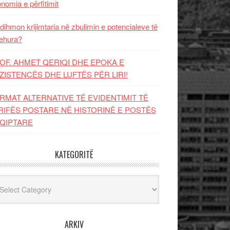
nomia e përfitimit
dihmon krijimtaria në zbulimin e potencialeve të
ehura?
OF. AHMET QERIQI DHE EPOKA E
ZISTENCЁS DHE LUFTЁS PЁR LIRI!
RMAT ALTERNATIVE TË EVIDENTIMIT TË
RIFËS POSTARE NË HISTORINË E POSTËS
QIPTARE
KATEGORITË
egoritë
ARKIV