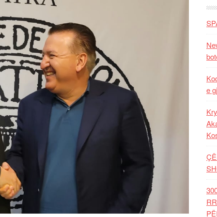
SP
New
bot
Kod
e g
Kry
Aka
Ko
ÇË
SH
30
RR
PË