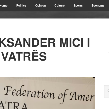
Home
Politics
Opinion
Culture
Sports
Economy
KSANDER MICI I
 VATRËS