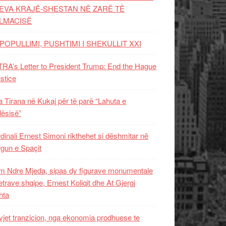
EVA KRAJË-SHESTAN NË ZARË TË
LMACISË
POPULLIMI, PUSHTIMI I SHEKULLIT XXI
RA’s Letter to President Trump: End the Hague
ustice
 Tirana në Kukaj për të parë “Lahuta e
ësisë”
dinali Ernest Simoni rikthehet si dëshmitar në
gun e Spaçit
 Ndre Mjeda, sipas dy figurave monumentale
letrave shqipe, Ernest Koliqit dhe At Gjergj
hta
vjet tranzicion, nga ekonomia prodhuese te