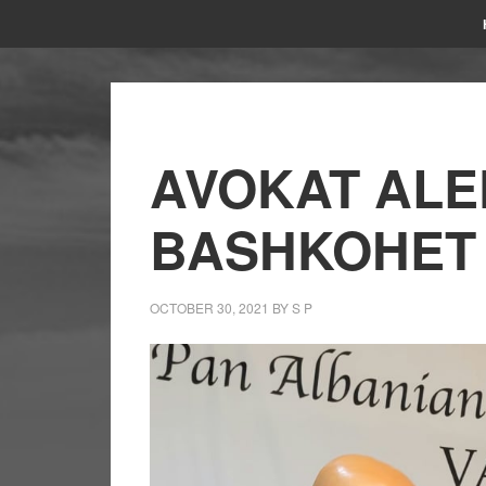
AVOKAT ALE
BASHKOHET
OCTOBER 30, 2021
BY
S P