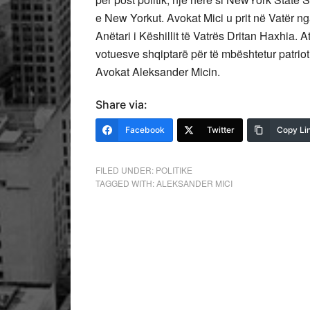
e New Yorkut. Avokat Mici u prit në Vatër nga 
Anëtari i Këshillit të Vatrës Dritan Haxhia. 
votuesve shqiptarë për të mbështetur patriot
Avokat Aleksander Micin.
Share via:
Facebook
Twitter
Copy Li
FILED UNDER:
POLITIKE
TAGGED WITH:
ALEKSANDER MICI