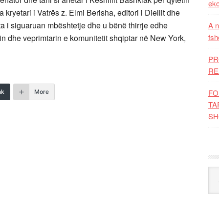
eko
kryetari i Vatrës z. Elmi Berisha, editori i Diellit dhe
Ata i siguaruan mbështetje dhe u bënë thirrje edhe
A n
fsh
in dhe veprimtarin e komunitetit shqiptar në New York,
PR
RE
FO
nk
More
TA
SH
Kat