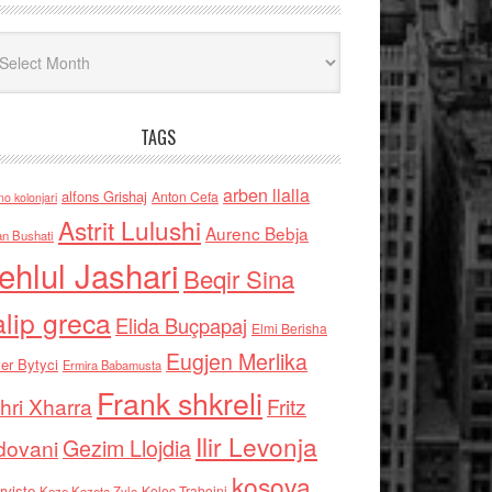
iv
TAGS
arben llalla
alfons Grishaj
Anton Cefa
no kolonjari
Astrit Lulushi
Aurenc Bebja
an Bushati
ehlul Jashari
Beqir Sina
alip greca
Elida Buçpapaj
Elmi Berisha
Eugjen Merlika
er Bytyci
Ermira Babamusta
Frank shkreli
hri Xharra
Fritz
Ilir Levonja
Gezim Llojdia
dovani
kosova
rviste
Kolec Traboini
Keze Kozeta Zylo