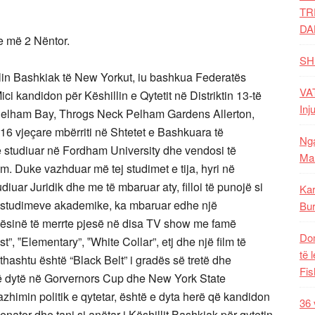
TR
DA
me më 2 Nëntor.
SH
lin Bashkiak të New Yorkut, iu bashkua Federatës
VAT
 kandidon për Këshillin e Qytetit në Distriktin 13-të
Inj
Pelham Bay, Throgs Neck Pelham Gardens Allerton,
16 vjeçare mbërriti në Shtetet e Bashkuara të
Nga
 të studiuar në Fordham University dhe vendosi të
Mal
. Duke vazhduar më tej studimet e tija, hyri në
iuar Juridik dhe me të mbaruar aty, filloi të punojë si
Kar
 studimeve akademike, ka mbaruar edhe një
Bur
ndësinë të merrte pjesë në disa TV show me famë
Dom
st”, ‟Elementary”, ‟White Collar”, etj dhe një film të
të 
hashtu është “Black Belt” i gradës së tretë dhe
Fis
të dytë në Gorvernors Cup dhe New York State
himin politik e qytetar, është e dyta herë që kandidon
36 
enator dhe tani si anëtar i Këshillit Bashkiak për qytetin