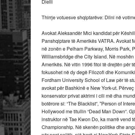
Dielli
Thirrje votuesve shqiptarëve: Dilni në voti
Avokat Aleksandër Mici kandidat për Këshil
Panshqiptare të Amerikës VATRA. Avokat Mici
në zonën e Pelham Parkway, Morris Park, 
Williamsbridge dhe City Island. Në moshën 
Amerikës. Në vitin 1996 fitoi të drejtën për
fokusohet në dy degë Filozofi dhe Komunikim
Fordham University School of Law për të stud
avokat për Bashkinë e New York-ut. Përveç
konservator privat aktrimi i cili më dha mu
botërore si: “The Blacklist”, ‟Person of Intere
Hollywood me titullin “Dead Man Down”. Gjit
instruktor në Tae Kwon Do, ka marrë vend 
Championship. Në skenën politike dhe angaz
për post politik, një herë si NewYork State S