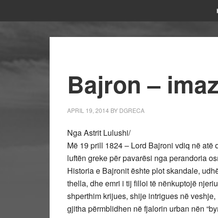
Bajron – imaz
APRIL 19, 2014
BY
DGRECA
Nga Astrit Lulushi/
Më 19 prill 1824 – Lord Bajroni vdiq në atë 
luftën greke për pavarësi nga perandoria os
Historia e Bajronit ështe plot skandale, udhë
thella, dhe emri i tij filloi të nënkuptojë njeri
shperthim krijues, shije intrigues në veshje,
gjitha përmblidhen në fjalorin urban nën “by