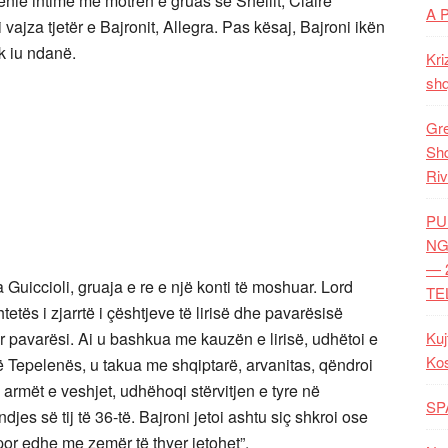
ënie intime me motrën e gruas së Shellit, Claire
A 
 vajza tjetër e Bajronit, Allegra. Pas kësaj, Bajroni ikën
k iu ndanë.
Kri
shq
Gre
Shq
Riv
PU
NG
— 
 Guiccioli, gruaja e re e një konti të moshuar. Lord
TE
tës i zjarrtë i çështjeve të lirisë dhe pavarësisë
 pavarësi. Ai u bashkua me kauzën e lirisë, udhëtoi e
Kuj
Ko
hë Tepelenës, u takua me shqiptarë, arvanitas, qëndroi
, armët e veshjet, udhëhoqi stërvitjen e tyre në
SP
djes së tij të 36-të. Bajroni jetoi ashtu siç shkroi ose
 por edhe me zemër të thyer jetohet”.