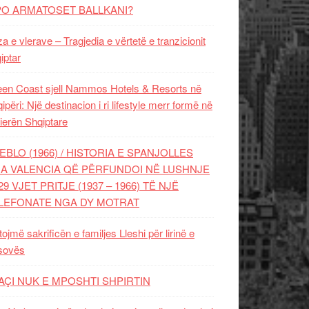
PO ARMATOSET BALLKANI?
za e vlerave – Tragjedia e vërtetë e tranzicionit
iptar
en Coast sjell Nammos Hotels & Resorts në
ipëri: Një destinacion i ri lifestyle merr formë në
ierën Shqiptare
EBLO (1966) / HISTORIA E SPANJOLLES
A VALENCIA QË PËRFUNDOI NË LUSHNJE
29 VJET PRITJE (1937 – 1966) TË NJË
LEFONATE NGA DY MOTRAT
tojmë sakrificën e familjes Lleshi për lirinë e
sovës
AÇI NUK E MPOSHTI SHPIRTIN