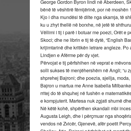
George Gordon Byron lindi në Aberdeen, Skoc
bënë të vështirë fëmijërinë, por në moshën 10 
Kjo i dha mundësi të dilte nga skamja, të sh
ku u zhyt thellë në borxhe, në jetë të shthu
Vëllimi i tij i parë i botuar me poezi, Orët 
Skoci; dhe ne librin e tij të dytë, “English
krijimtarinë dhe kritikën letrare angleze. Po 
Lindjen e Afërme për dy vjet.
Përvojat e tij përfshihen në veprat e mëvons
solli sukses të menjëhershëm në Angli; “u z
shprehej Bajroni; dhe poezia, sjellja, moda, s
Bajron u martua me Anne Isabella Milbanke, 
rritej do të shquhej në fushën e matematikë
e kompjuterit. Martesa nuk zgjati shumë dhe ç
Në këtë kohë, shpërthen skandali mbi incest
Augusta Leigh, dhe i përçmuar nga shoqëria, 
vendos në Zvicër, Gjenevë, afër poetit Perc