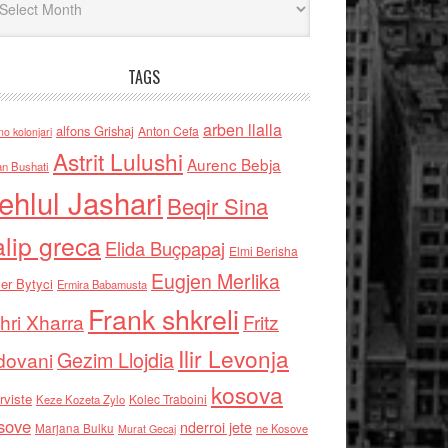
TAGS
arben llalla
alfons Grishaj
Anton Cefa
no kolonjari
Astrit Lulushi
Aurenc Bebja
an Bushati
ehlul Jashari
Beqir Sina
alip greca
Elida Buçpapaj
Elmi Berisha
Eugjen Merlika
er Bytyci
Ermira Babamusta
Frank shkreli
hri Xharra
Fritz
Ilir Levonja
Gezim Llojdia
dovani
kosova
rviste
Kolec Traboini
Keze Kozeta Zylo
sove
nderroi jete
Marjana Bulku
ne Kosove
Murat Gecaj