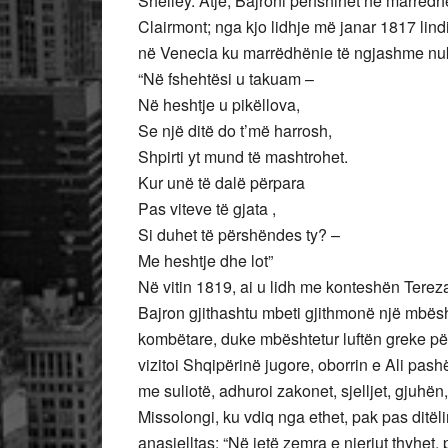
Shelley. Atje, Bajroni përfshihet në marrëdh
Clairmont; nga kjo lidhje më janar 1817 lindi
në Venecia ku marrëdhënie të ngjashme nu
“Në fshehtësi u takuam –
Në heshtje u pikëllova,
Se një ditë do t’më harrosh,
Shpirti yt mund të mashtrohet.
Kur unë të dalë përpara
Pas viteve të gjata ,
Si duhet të përshëndes ty? –
Me heshtje dhe lot”
Në vitin 1819, ai u lidh me konteshën Tereza
Bajron gjithashtu mbeti gjithmonë një mbështe
kombëtare, duke mbështetur luftën greke për
vizitoi Shqipërinë jugore, oborrin e Ali pas
me suliotë, adhuroi zakonet, sjelljet, gjuhën
Missolongi, ku vdiq nga ethet, pak pas ditëlin
anasjelltas: “Në jetë zemra e njeriut thyhet,