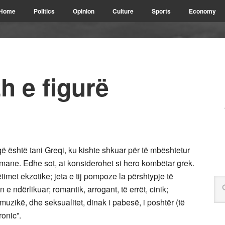
Home
Politics
Opinion
Culture
Sports
Economy
h e figurë
që është tani Greqi, ku kishte shkuar për të mbështetur
mane. Edhe sot, ai konsiderohet si hero kombëtar grek.
timet ekzotike; jeta e tij pompoze la përshtypje të
un e ndërlikuar; romantik, arrogant, të errët, cinik;
 muzikë, dhe seksualitet, dinak i pabesë, i poshtër (të
ronic”.