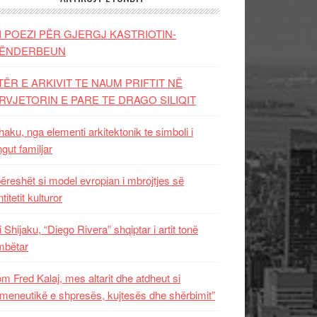
I POEZI PËR GJERGJ KASTRIOTIN-
ËNDERBEUN
TËR E ARKIVIT TE NAUM PRIFTIT NË
RVJETORIN E PARE TE DRAGO SILIQIT
aku, nga elementi arkitektonik te simboli i
ngut familjar
ëreshët si model evropian i mbrojtjes së
titetit kulturor
i Shijaku, “Diego Rivera” shqiptar i artit tonë
mbëtar
m Fred Kalaj, mes altarit dhe atdheut si
meneutikë e shpresës, kujtesës dhe shërbimit”