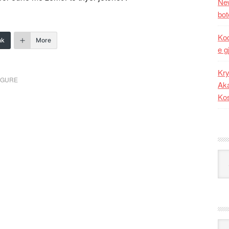
New
bot
Kod
nk
More
e g
Kry
FIGURE
Aka
Ko
Kat
Ark