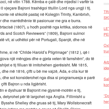
i, në vitin 1788. Këmba e çalë dhe mjedisi i varfër ia
vjeçare Bajroni trashëgoi titullin Lord nga ungji i tij.
TR
konte në shkollë pastaj në Kolegjin Trinity, Kambrixh,
SK
rur dhe marrëdhënie të pasionuar me gra e burra.
e përtacisë (1807), u hodh poshtë nga kritika, sidomos në
LE
 Bards and Scotch Reviewers” (1809), Bajroni sulmoi
PE
atë vit, ai udhëtoi për në Portugali, Spanjë, dhe në
Oxh
tru
hme, si në “Childe Harold’s Pilgrimage” (1812 ), që i
gjova një mëngjes dhe e gjeta veten të famshëm”, do të
Arb
hijet e tij filluan të imitohehen gjerësisht. Më 1815,
iden
dhe më 1816, çifti u bë me vajzë, Ada, e cila kur të
s, dhe sot konsiderohet nga disa si programuesja e parë
Sal
ifti Bajron u nda ligjërisht.
ko
in e dyshuar të Bajronit me gjysmë-motrën e tij,
“Do
detyrohet për të largohet nga Anglia. Fillimisht u
her
y Bysshe Shelley dhe gruas së tij, Mary Wollstonecraft