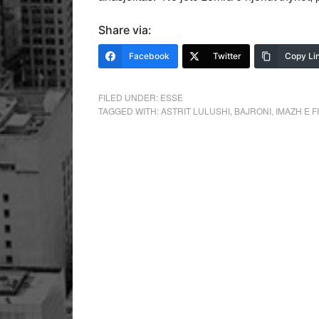
Share via:
Facebook
Twitter
Copy Li
FILED UNDER:
ESSE
TAGGED WITH:
ASTRIT LULUSHI
,
BAJRONI
,
IMAZH E 