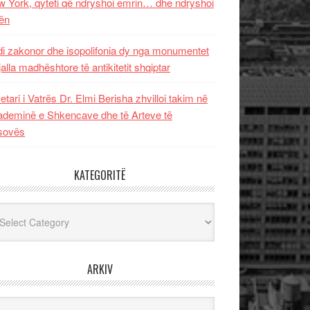
 York, qyteti që ndryshoi emrin… dhe ndryshoi
ën
i zakonor dhe isopolifonia dy nga monumentet
jalla madhështore të antikitetit shqiptar
etari i Vatrës Dr. Elmi Berisha zhvilloi takim në
deminë e Shkencave dhe të Arteve të
sovës
KATEGORITË
egoritë
ARKIV
iv