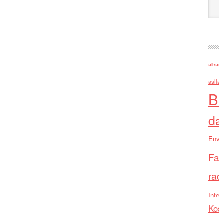
alba
asll
B
d
Env
Fa
ra
Inte
Ko