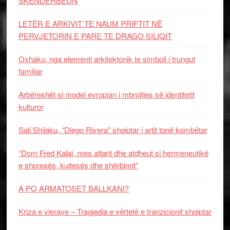
SKËNDERBEUN
LETËR E ARKIVIT TE NAUM PRIFTIT NË
PERVJETORIN E PARE TE DRAGO SILIQIT
Oxhaku, nga elementi arkitektonik te simboli i trungut
familjar
Arbëreshët si model evropian i mbrojtjes së identitetit
kulturor
Sali Shijaku, “Diego Rivera” shqiptar i artit tonë kombëtar
“Dom Fred Kalaj, mes altarit dhe atdheut si hermeneutikë
e shpresës, kujtesës dhe shërbimit”
A PO ARMATOSET BALLKANI?
Kriza e vlerave – Tragjedia e vërtetë e tranzicionit shqiptar