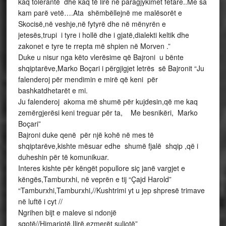
kaq tolerantë dhe kaq të lirë në paragjykimet fetare..Me sa
kam parë vetë….Ata shëmbëllejnë me malësorët e
Skocisë,në veshje,në fytyrë dhe në mënyrën e
jetesës,trupi i tyre i hollë dhe i gjatë,dialekti keltik dhe
zakonet e tyre te rrepta më shpien në Morven .”
Duke u nisur nga këto vlerësime që Bajroni u bënte
shqiptarëve,Marko Boçari i përgjigjet letrës së Bajronit “Ju
falenderoj për mendimin e mirë që keni për
bashkatdhetarët e mi.
Ju falenderoj akoma më shumë për kujdesin,që me kaq
zemërgjerësi keni treguar për ta, Me besnikëri, Marko
Boçari”
Bajroni duke qenë për një kohë në mes të
shqiptarëve,kishte mësuar edhe shumë fjalë shqip ,që i
duheshin për të komunikuar.
Interes kishte për këngët popullore siç janë vargjet e
këngës,Tamburxhi, në veprën e tij “Çajd Harold”
“Tamburxhi,Tamburxhi,//Kushtrimi yt u jep shpresë trimave
në luftë i cyt //
Ngrihen bijt e maleve si ndonjë
sqotë//Himariotë,Ilirë,ezmerët suliotë”