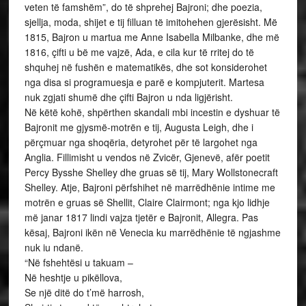
veten të famshëm”, do të shprehej Bajroni; dhe poezia,
sjellja, moda, shijet e tij filluan të imitohehen gjerësisht. Më
1815, Bajron u martua me Anne Isabella Milbanke, dhe më
1816, çifti u bë me vajzë, Ada, e cila kur të rritej do të
shquhej në fushën e matematikës, dhe sot konsiderohet
nga disa si programuesja e parë e kompjuterit. Martesa
nuk zgjati shumë dhe çifti Bajron u nda ligjërisht.
Në këtë kohë, shpërthen skandali mbi incestin e dyshuar të
Bajronit me gjysmë-motrën e tij, Augusta Leigh, dhe i
përçmuar nga shoqëria, detyrohet për të largohet nga
Anglia. Fillimisht u vendos në Zvicër, Gjenevë, afër poetit
Percy Bysshe Shelley dhe gruas së tij, Mary Wollstonecraft
Shelley. Atje, Bajroni përfshihet në marrëdhënie intime me
motrën e gruas së Shellit, Claire Clairmont; nga kjo lidhje
më janar 1817 lindi vajza tjetër e Bajronit, Allegra. Pas
kësaj, Bajroni ikën në Venecia ku marrëdhënie të ngjashme
nuk iu ndanë.
“Në fshehtësi u takuam –
Në heshtje u pikëllova,
Se një ditë do t’më harrosh,