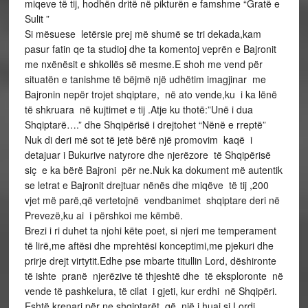
miqeve të tij, hodhën dritë në pikturën e famshme “Gratë e
Sulit ”
Si mësuese letërsie prej më shumë se tri dekada,kam
pasur fatin qe ta studioj dhe ta komentoj veprën e Bajronit
me nxënësit e shkollës së mesme.E shoh me vend për
situatën e tanishme të bëjmë një udhëtim imagjinar me
Bajronin nepër trojet shqiptare, në ato vende,ku i ka lënë
të shkruara në kujtimet e tij .Atje ku thotë:”Unë i dua
Shqiptarë….” dhe Shqipërisë i drejtohet “Nënë e rreptë”
Nuk di deri më sot të jetë bërë një promovim kaqë i
detajuar i Bukurive natyrore dhe njerëzore të Shqipërisë
siç e ka bërë Bajroni për ne.Nuk ka dokument më autentik
se letrat e Bajronit drejtuar nënës dhe miqëve të tij ,200
vjet më parë,që vertetojnë vendbanimet shqiptare deri në
Prevezë,ku ai i përshkoi me këmbë.
Brezi i ri duhet ta njohi këte poet, si njeri me temperament
të lirë,me aftësi dhe mprehtësi konceptimi,me pjekuri dhe
prirje drejt virtytit.Edhe pse mbarte titullin Lord, dëshironte
të ishte pranë njerëzive të thjeshtë dhe të eksploronte në
vende të pashkelura, të cilat i gjeti, kur erdhi në Shqipëri.
Eshtë krenari për ne shqiptarët, që një i huaj,si Lordi