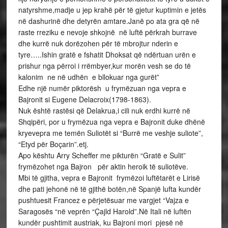
natyrshme,madje u jep krahë për të gjetur kuptimin e jetës
në dashurinë dhe detyrën amtare.Janë po ata gra që në
raste rreziku e nevoje shkojnë në luftë përkrah burrave
dhe kurrë nuk dorëzohen për të mbrojtur nderin e
tyre…..Ishin gratë e fshatit Dhoksat që ndërtuan urën e
prishur nga përroi i rrëmbyer,kur morën vesh se do të
kalonim ne në udhën e bllokuar nga gurët”
Edhe një numër piktorësh u frymëzuan nga vepra e
Bajronit si Eugene Delacroix(1798-1863).
Nuk është rastësi që Delakrua,i cili nuk erdhi kurrë në
Shqipëri, por u frymëzua nga vepra e Bajronit duke dhënë
kryevepra me temën Suliotët si “Burrë me veshje suliote”,
“Etyd për Boçarin”.etj.
Apo kështu Arry Scheffer me pikturën “Gratë e Sulit”
frymëzohet nga Bajron për aktin heroik të suliotëve.
Mbi të gjitha, vepra e Bajronit frymëzoi luftëtarët e Lirisë
dhe pati jehonë në të gjithë botën,në Spanjë lufta kundër
pushtuesit Francez e përjetësuar me vargjet “Vajza e
Saragosës “në veprën “Çajld Harold”.Në Itali në luftën
kundër pushtimit austriak, ku Bajroni mori pjesë në