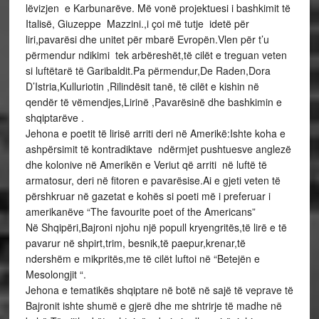
lëvizjen e Karbunarëve. Më vonë projektuesi i bashkimit të
Italisë, Giuzeppe Mazzini.,i çoi më tutje idetë për
liri,pavarësi dhe unitet për mbarë Evropën.Vlen për t’u
përmendur ndikimi tek arbëreshët,të cilët e treguan veten
si luftëtarë të Garibaldit.Pa përmendur,De Raden,Dora
D’Istria,Kulluriotin ,Rilindësit tanë, të cilët e kishin në
qendër të vëmendjes,Lirinë ,Pavarësinë dhe bashkimin e
shqiptarëve .
Jehona e poetit të lirisë arriti deri në Amerikë:Ishte koha e
ashpërsimit të kontradiktave ndërmjet pushtuesve anglezë
dhe kolonive në Amerikën e Veriut që arriti në luftë të
armatosur, deri në fitoren e pavarësise.Ai e gjeti veten të
përshkruar në gazetat e kohës si poeti më i preferuar i
amerikanëve “The favourite poet of the Americans”
Në Shqipëri,Bajroni njohu një popull kryengritës,të lirë e të
pavarur në shpirt,trim, besnik,të paepur,krenar,të
ndershëm e mikpritës,me të cilët luftoi në “Betejën e
Mesolongjit “.
Jehona e tematikës shqiptare në botë në sajë të veprave të
Bajronit ishte shumë e gjerë dhe me shtrirje të madhe në