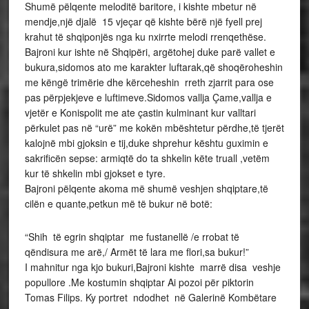
Shumë pëlqente meloditë baritore, i kishte mbetur në
mendje,një djalë 15 vjeçar që kishte bërë një fyell prej
krahut të shqiponjës nga ku nxirrte melodi rrenqethëse.
Bajroni kur ishte në Shqipëri, argëtohej duke parë vallet e
bukura,sidomos ato me karakter luftarak,që shoqëroheshin
me këngë trimërie dhe kërceheshin rreth zjarrit para ose
pas përpjekjeve e luftimeve.Sidomos vallja Çame,vallja e
vjetër e Konispolit me ate çastin kulminant kur valltari
përkulet pas në “urë” me kokën mbështetur përdhe,të tjerët
kalojnë mbi gjoksin e tij,duke shprehur kështu guximin e
sakrificën sepse: armiqtë do ta shkelin këte truall ,vetëm
kur të shkelin mbi gjokset e tyre.
Bajroni pëlqente akoma më shumë veshjen shqiptare,të
cilën e quante,petkun më të bukur në botë:
“Shih të egrin shqiptar me fustanellë /e rrobat të
qëndisura me arë,/ Armët të lara me flori,sa bukur!”
I mahnitur nga kjo bukuri,Bajroni kishte marrë disa veshje
popullore .Me kostumin shqiptar Ai pozoi për piktorin
Tomas Filips. Ky portret ndodhet në Galerinë Kombëtare