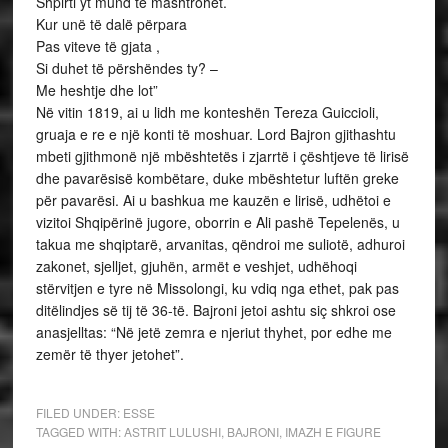
Shpirti yt mund të mashtrohet.
Kur unë të dalë përpara
Pas viteve të gjata ,
Si duhet të përshëndes ty? –
Me heshtje dhe lot”
Në vitin 1819, ai u lidh me konteshën Tereza Guiccioli,
gruaja e re e një konti të moshuar. Lord Bajron gjithashtu
mbeti gjithmonë një mbështetës i zjarrtë i çështjeve të lirisë
dhe pavarësisë kombëtare, duke mbështetur luftën greke
për pavarësi. Ai u bashkua me kauzën e lirisë, udhëtoi e
vizitoi Shqipërinë jugore, oborrin e Ali pashë Tepelenës, u
takua me shqiptarë, arvanitas, qëndroi me suliotë, adhuroi
zakonet, sjelljet, gjuhën, armët e veshjet, udhëhoqi
stërvitjen e tyre në Missolongi, ku vdiq nga ethet, pak pas
ditëlindjes së tij të 36-të. Bajroni jetoi ashtu siç shkroi ose
anasjelltas: “Në jetë zemra e njeriut thyhet, por edhe me
zemër të thyer jetohet”.
FILED UNDER:
ESSE
TAGGED WITH:
ASTRIT LULUSHI
,
BAJRONI
,
IMAZH E FIGURE