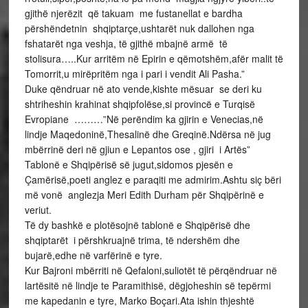
gjithë njerëzit që takuam me fustanellat e bardha
përshëndetnin shqiptarçe,ushtarët nuk dallohen nga
fshatarët nga veshja, të gjithë mbajnë armë të
stolisura…..Kur arritëm në Epirin e qëmotshëm,afër malit të
Tomorrit,u mirëpritëm nga i pari i vendit Ali Pasha.”
Duke qëndruar në ato vende,kishte mësuar se deri ku
shtriheshin krahinat shqipfolëse,si provincë e Turqisë
Evropiane ………”Në perëndim ka gjirin e Venecias,në
lindje Maqedoninë,Thesalinë dhe Greqinë.Ndërsa në jug
mbërrinë deri në gjiun e Lepantos ose , gjiri i Artës”
Tablonë e Shqipërisë së jugut,sidomos pjesën e
Çamërisë,poeti anglez e paraqiti me admirim.Ashtu siç bëri
më vonë anglezja Meri Edith Durham për Shqipërinë e
veriut.
Të dy bashkë e plotësojnë tablonë e Shqipërisë dhe
shqiptarët i përshkruajnë trima, të ndershëm dhe
bujarë,edhe në varfërinë e tyre.
Kur Bajroni mbërriti në Qefaloni,suliotët të përqëndruar në
lartësitë në lindje te Paramithisë, dëgjoheshin së tepërmi
me kapedanin e tyre, Marko Boçari.Ata ishin thjeshtë