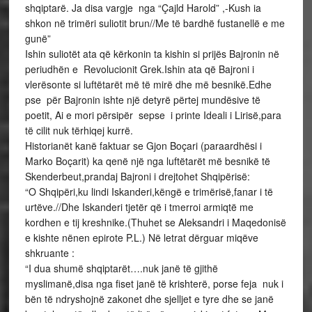
shqiptarë. Ja disa vargje nga “Çajld Harold” ,-Kush ia
shkon në trimëri suliotit brun//Me të bardhë fustanellë e me
gunë”
Ishin suliotët ata që kërkonin ta kishin si prijës Bajronin në
periudhën e Revolucionit Grek.Ishin ata që Bajroni i
vlerësonte si luftëtarët më të mirë dhe më besnikë.Edhe
pse për Bajronin ishte një detyrë përtej mundësive të
poetit, Ai e mori përsipër sepse i printe Ideali i Lirisë,para
të cilit nuk tërhiqej kurrë.
Historianët kanë faktuar se Gjon Boçari (paraardhësi i
Marko Boçarit) ka qenë një nga luftëtarët më besnikë të
Skenderbeut,prandaj Bajroni i drejtohet Shqipërisë:
“O Shqipëri,ku lindi Iskanderi,këngë e trimërisë,fanar i të
urtëve.//Dhe Iskanderi tjetër që i tmerroi armiqtë me
kordhen e tij kreshnike.(Thuhet se Aleksandri i Maqedonisë
e kishte nënen epirote P.L.) Në letrat dërguar miqëve
shkruante :
“I dua shumë shqiptarët….nuk janë të gjithë
myslimanë,disa nga fiset janë të krishterë, porse feja nuk i
bën të ndryshojnë zakonet dhe sjelljet e tyre dhe se janë