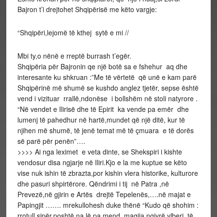
Bajron t’i drejtohet Shqipërisë me këto vargje:
“Shqipëri,lejomë të kthej sytë e mi //
Mbi ty,o nënë e rreptë burrash t’egër.
Shqipëria për Bajronin qe një botë sa e fshehur aq dhe
interesante ku shkruan :”Me të vërtetë që unë e kam parë
Shqipërinë më shumë se kushdo anglez tjetër, sepse është
vend i vizituar rrallë,ndonëse i bollshëm në stoli natyrore .
“Në vendet e Ilirisë dhe të Epirit ka vende pa emër dhe
lumenj të pahedhur në hartë,mundet që një ditë, kur të
njihen më shumë, të jenë temat më të çmuara e të dorës
së parë për penën”….
>>>> Ai nga leximet e veta dinte, se Shekspiri i kishte
vendosur disa ngjarje në Iliri.Kjo e la me kuptue se këto
vise nuk ishin të zbrazta,por kishin vlera historike, kulturore
dhe pasuri shpirtërore. Qëndrimi i tij në Patra ,në
Prevezë,në gjirin e Artës drejtë Tepelenës,….në majat e
Papingjit ……. mrekullohesh duke thënë “Kudo që shohim :
rrotull,sipër,poshtë,na lë pa mend magjia ngjyrë ylberi..të