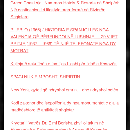
Green Coast sjell Nammos Hotels & Resorts në Shqipëri:
Një destinacion i ri lifestyle merr formë në Rivierën
Shqiptare
PUEBLO (1966) / HISTORIA E SPANJOLLES NGA
VALENCIA QË PËRFUNDOI NË LUSHNJE — 29 VJET
PRITJE (1937 – 1966) TË NJË TELEFONATE NGA DY
MOTRAT
Kujtojmë sakrificën e familjes Lleshi për lirinë e Kosovës
SPAÇI NUK E MPOSHTI SHPIRTIN
New York, qyteti që ndryshoi emrin… dhe ndryshoi botën
Kodi zakonor dhe isopolifonia dy nga monumentet e gjalla
madhështore të antikitetit shqiptar
Kryetari i Vatrës Dr. Elmi Berisha zhvilloi takim në
Akademinë e Shkencave dhe të Arteve të Kosovës