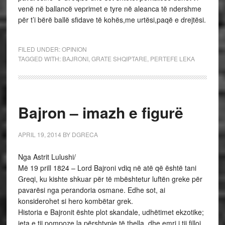
venë në ballancë veprimet e tyre në aleanca të ndershme
për t’i bërë ballë sfidave të kohës,me urtësi,paqë e drejtësi.
FILED UNDER:
OPINION
TAGGED WITH:
BAJRONI
,
GRATE SHQIPTARE
,
PERTEFE LEKA
Bajron – imazh e figurë
APRIL 19, 2014
BY
DGRECA
Nga Astrit Lulushi/
Më 19 prill 1824 – Lord Bajroni vdiq në atë që është tani
Greqi, ku kishte shkuar për të mbështetur luftën greke për
pavarësi nga perandoria osmane. Edhe sot, ai
konsiderohet si hero kombëtar grek.
Historia e Bajronit ështe plot skandale, udhëtimet ekzotike;
jeta e tij pompoze la përshtypje të thella, dhe emri i tij filloi