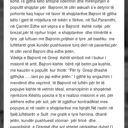
kohë.Të gjitha këto shtojnë nderimin dhe mirënjohjen e
popullit shqiptar për Bajronin,të cilin askush s’e detyroi të
pohonte kaq hapur në favor të shqiptarëve.Bajroni të gjitha
këto i gjeti të mbjellura në tokën e Ilirëve, në Sul,Paramithi,
në Çamëri.Edhe sot vepra e e Bajronit është nxitje për
brezat,për të njohur trojet e shqiptarëve dhe trimëritë e
tyre ,që luftuan me Bajronin,prijësin e tyre ,së bashku me
luftëtarët grek kundër pushtuesve turq deri në pavarësi,për
të cilin vend Bajroni dha edhe jetën.
Vdekja e Bajronit në Greqi është simboli më i bukur i
misionit të artit. Bajroni kishte bërë një betim,pa kushte,
me kauzën e popullit kur thotë: “Për ty Greqi dhashë
gjithçka …..tani po jap edhe jetën.” I gjithë ky angazhim i
mendimit dhe veprimit të Bajronit në luftën për liri të
popujve kishte të vetmin ideal, emancipimin e shoqërisë
njerëzore.Kështu poezia e tij e realizoi misionin e vet, për
atëhere edhe për sot, për të zgjidhur kontradiktat mes
popujve,si në rastin e shqiptarëve me fqinjët.Në rastin në
fjalë,luftëtarët e Sulit me gratë e tyre heroina, dhanë
jetën, kundër pushtuesit otoman për lirinë dhe
pavarësinë e Greqisë dhe sot shtetet përkatëse duhet t’i