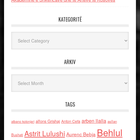
KATEGORITË
Kategoritë
ARKIV
Arkiv
TAGS
arben llalla
alfons Grishaj
Anton Cefa
asllan
albano kolonjari
Behlul
Astrit Lulushi
Aurenc Bebja
Bushati