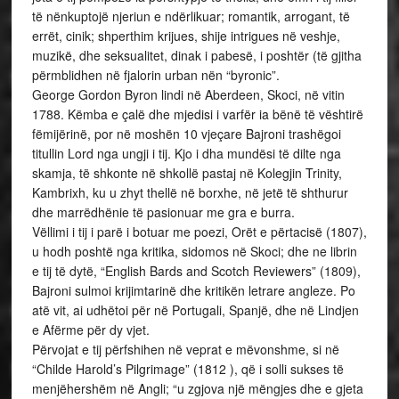
të nënkuptojë njeriun e ndërlikuar; romantik, arrogant, të
errët, cinik; shperthim krijues, shije intrigues në veshje,
muzikë, dhe seksualitet, dinak i pabesë, i poshtër (të gjitha
përmblidhen në fjalorin urban nën “byronic”.
George Gordon Byron lindi në Aberdeen, Skoci, në vitin
1788. Këmba e çalë dhe mjedisi i varfër ia bënë të vështirë
fëmijërinë, por në moshën 10 vjeçare Bajroni trashëgoi
titullin Lord nga ungji i tij. Kjo i dha mundësi të dilte nga
skamja, të shkonte në shkollë pastaj në Kolegjin Trinity,
Kambrixh, ku u zhyt thellë në borxhe, në jetë të shthurur
dhe marrëdhënie të pasionuar me gra e burra.
Vëllimi i tij i parë i botuar me poezi, Orët e përtacisë (1807),
u hodh poshtë nga kritika, sidomos në Skoci; dhe ne librin
e tij të dytë, “English Bards and Scotch Reviewers” (1809),
Bajroni sulmoi krijimtarinë dhe kritikën letrare angleze. Po
atë vit, ai udhëtoi për në Portugali, Spanjë, dhe në Lindjen
e Afërme për dy vjet.
Përvojat e tij përfshihen në veprat e mëvonshme, si në
“Childe Harold’s Pilgrimage” (1812 ), që i solli sukses të
menjëhershëm në Angli; “u zgjova një mëngjes dhe e gjeta