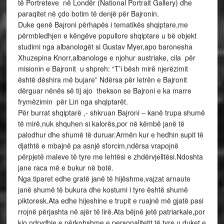
të Portreteve në Londër (National Portrait Gallery) dhe
paraqitet në çdo botim të denjë për Bajronin.
Duke qenë Bajroni përhapës i tematikës shqiptare,me
përmbledhjen e këngëve popullore shqiptare u bë objekt
studimi nga albanologët si Gustav Myer,apo baronesha
Xhuzepina Knorr,albanologe e njohur austriake, cila për
misionin e Bajronit u shpreh: “T’i bësh mirë njerëzimit
është dëshira më bujare” Ndërsa për letrën e Bajronit
dërguar nënës së tij ajo thekson se Bajroni e ka marre
frymëzimin për Liri nga shqiptarët.
Për burrat shqiptarë ,- shkruan Bajroni – kanë trupa shumë
të mirë,nuk shquhen si kalorës,por në këmbë janë të
palodhur dhe shumë të duruar.Armën kur e hedhin supit të
djathtë e mbajnë pa asnjë sforcim,ndërsa vrapojnë
përpjetë maleve të tyre me lehtësi e zhdërvjelltësi.Ndoshta
jane raca më e bukur në botë.
Nga tiparet edhe gratë janë të hijëshme,vajzat arnaute
janë shumë të bukura dhe kostumi i tyre është shumë
piktoresk.Ata edhe hijeshine e trupit e ruajnë më gjatë pasi
rrojnë përjashta në ajër të lirë.Ata bëjnë jetë patriarkale,por
kjo ndrydhje e përkohshme e personalitetit të tyre u duket e