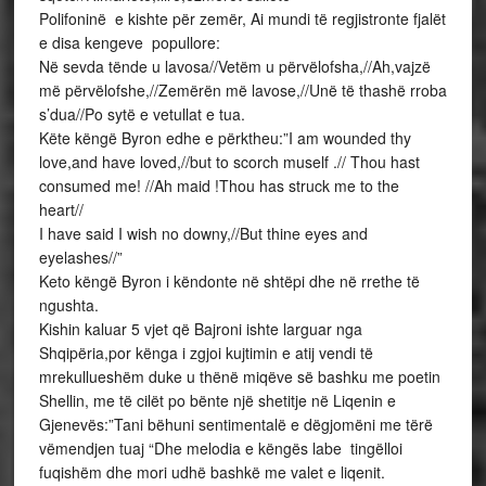
Polifoninë e kishte për zemër, Ai mundi të regjistronte fjalët
e disa kengeve popullore:
Në sevda tënde u lavosa//Vetëm u përvëlofsha,//Ah,vajzë
më përvëlofshe,//Zemërën më lavose,//Unë të thashë rroba
s’dua//Po sytë e vetullat e tua.
Këte këngë Byron edhe e përktheu:”I am wounded thy
love,and have loved,//but to scorch muself .// Thou hast
consumed me! //Ah maid !Thou has struck me to the
heart//
I have said I wish no downy,//But thine eyes and
eyelashes//”
Keto këngë Byron i këndonte në shtëpi dhe në rrethe të
ngushta.
Kishin kaluar 5 vjet që Bajroni ishte larguar nga
Shqipëria,por kënga i zgjoi kujtimin e atij vendi të
mrekullueshëm duke u thënë miqëve së bashku me poetin
Shellin, me të cilët po bënte një shetitje në Liqenin e
Gjenevës:”Tani bëhuni sentimentalë e dëgjomëni me tërë
vëmendjen tuaj “Dhe melodia e këngës labe tingëlloi
fuqishëm dhe mori udhë bashkë me valet e liqenit.