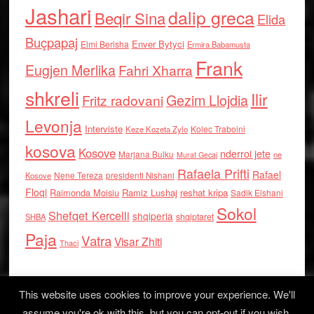
Jashari
dalip greca
Beqir Sina
Elida
Buçpapaj
Enver Bytyci
Elmi Berisha
Ermira Babamusta
Frank
Eugjen Merlika
Fahri Xharra
shkreli
Ilir
Gezim Llojdia
Fritz radovani
Levonja
Interviste
Kolec Traboini
Keze Kozeta Zylo
kosova
Kosove
nderroi jete
Marjana Bulku
ne
Murat Gecaj
Rafaela Prifti
Rafael
Nene Tereza
Kosove
presidenti Nishani
Floqi
Raimonda Moisiu
Ramiz Lushaj
reshat kripa
Sadik Elshani
Sokol
Shefqet Kercelli
shqiperia
shqiptaret
SHBA
Paja
Vatra
Visar Zhiti
Thaci
This website uses cookies to improve your experience. We'll
assume you're ok with this, but you can opt-out if you wish.