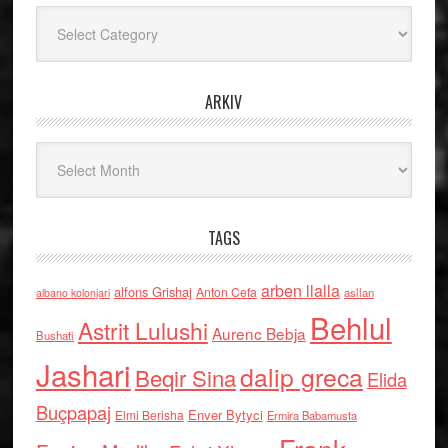
Kategoritë
ARKIV
Arkiv
TAGS
arben llalla
alfons Grishaj
Anton Cefa
asllan
albano kolonjari
Behlul
Astrit Lulushi
Aurenc Bebja
Bushati
Jashari
dalip greca
Beqir Sina
Elida
Buçpapaj
Enver Bytyci
Elmi Berisha
Ermira Babamusta