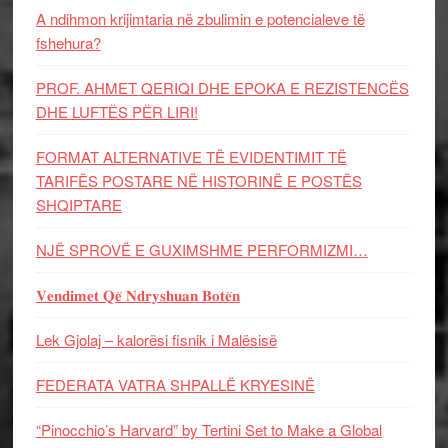
A ndihmon krijimtaria në zbulimin e potencialeve të
fshehura?
PROF. AHMET QERIQI DHE EPOKA E REZISTENCЁS
DHE LUFTЁS PЁR LIRI!
FORMAT ALTERNATIVE TË EVIDENTIMIT TË
TARIFËS POSTARE NË HISTORINË E POSTËS
SHQIPTARE
NJË SPROVË E GUXIMSHME PERFORMIZMI…
𝐕𝐞𝐧𝐝𝐢𝐦𝐞𝐭 𝐐𝐞̈ 𝐍𝐝𝐫𝐲𝐬𝐡𝐮𝐚𝐧 𝐁𝐨𝐭𝐞̈𝐧
Lek Gjolaj – kalorësi fisnik i Malësisë
FEDERATA VATRA SHPALLË KRYESINË
“Pinocchio’s Harvard” by Tertini Set to Make a Global