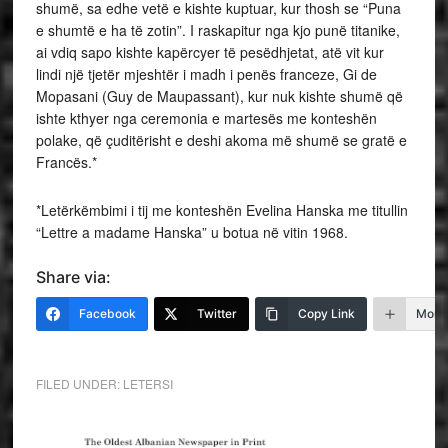
*Letërkëmbimi i tij me konteshën Evelina Hanska me titullin
“Lettre a madame Hanska” u botua në vitin 1968.
Share via:
Facebook
Twitter
Copy Link
More
FILED UNDER:
LETERSI