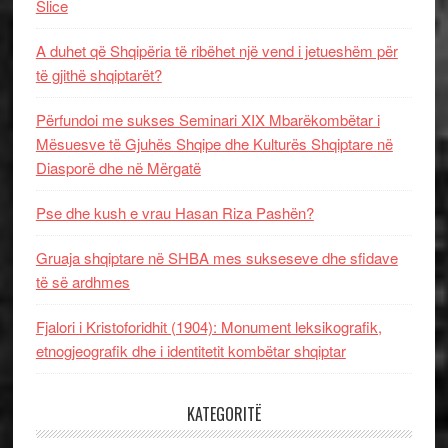
Slice
A duhet që Shqipëria të ribëhet një vend i jetueshëm për
të gjithë shqiptarët?
Përfundoi me sukses Seminari XIX Mbarëkombëtar i
Mësuesve të Gjuhës Shqipe dhe Kulturës Shqiptare në
Diasporë dhe në Mërgatë
Pse dhe kush e vrau Hasan Riza Pashën?
Gruaja shqiptare në SHBA mes sukseseve dhe sfidave
të së ardhmes
Fjalori i Kristoforidhit (1904): Monument leksikografik,
etnogjeografik dhe i identitetit kombëtar shqiptar
KATEGORITË