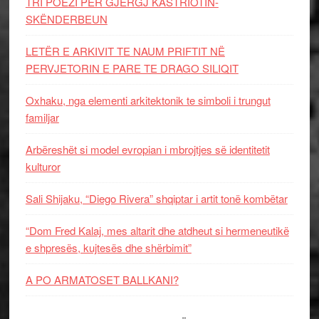
TRI POEZI PËR GJERGJ KASTRIOTIN-
SKËNDERBEUN
LETËR E ARKIVIT TE NAUM PRIFTIT NË
PERVJETORIN E PARE TE DRAGO SILIQIT
Oxhaku, nga elementi arkitektonik te simboli i trungut
familjar
Arbëreshët si model evropian i mbrojtjes së identitetit
kulturor
Sali Shijaku, “Diego Rivera” shqiptar i artit tonë kombëtar
“Dom Fred Kalaj, mes altarit dhe atdheut si hermeneutikë
e shpresës, kujtesës dhe shërbimit”
A PO ARMATOSET BALLKANI?