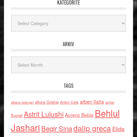
KATEGORITË
Kategoritë
ARKIV
Arkiv
TAGS
arben llalla
alfons Grishaj
Anton Cefa
asllan
albano kolonjari
Behlul
Astrit Lulushi
Aurenc Bebja
Bushati
Jashari
dalip greca
Beqir Sina
Elida