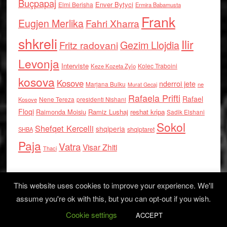
Buçpapaj
Enver Bytyci
Elmi Berisha
Ermira Babamusta
Frank
Eugjen Merlika
Fahri Xharra
shkreli
Ilir
Gezim Llojdia
Fritz radovani
Levonja
Interviste
Kolec Traboini
Keze Kozeta Zylo
kosova
Kosove
nderroi jete
Marjana Bulku
ne
Murat Gecaj
Rafaela Prifti
Rafael
Nene Tereza
Kosove
presidenti Nishani
Floqi
Raimonda Moisiu
Ramiz Lushaj
reshat kripa
Sadik Elshani
Sokol
Shefqet Kercelli
shqiperia
shqiptaret
SHBA
Paja
Vatra
Visar Zhiti
Thaci
This website uses cookies to improve your experience. We'll
assume you're ok with this, but you can opt-out if you wish.
Cookie settings
Log in
ACCEPT