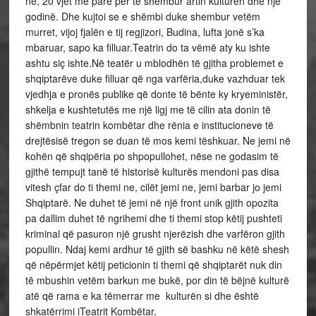
ne, 20 vjet më parë për të shëmbur artin kulturën dhe një
godinë. Dhe kujtoi se e shëmbi duke shembur vetëm
murret, vijoj fjalën e tij regjizori, Budina, lufta jonë s’ka
mbaruar, sapo ka filluar.Teatrin do ta vëmë aty ku ishte
ashtu siç ishte.Në teatër u mblodhën të gjitha problemet e
shqiptarëve duke filluar që nga varfëria,duke vazhduar tek
vjedhja e pronës publike që donte të bënte ky kryeministër,
shkelja e kushtetutës me një ligj me të cilin ata donin të
shëmbnin teatrin kombëtar dhe rënia e institucioneve të
drejtësisë tregon se duan të mos kemi tëshkuar. Ne jemi në
kohën që shqipëria po shpopullohet, nëse ne godasim të
gjithë tempujt tanë të historisë kulturës mendoni pas disa
vitesh çfar do ti themi ne, cilët jemi ne, jemi barbar jo jemi
Shqiptarë. Ne duhet të jemi në një front unik gjith opozita
pa dallim duhet të ngrihemi dhe ti themi stop këtij pushteti
kriminal që pasuron një grusht njerëzish dhe varfëron gjith
popullin. Ndaj kemi ardhur të gjith së bashku në këtë shesh
që nëpërmjet këtij peticionin ti themi që shqiptarët nuk din
tē mbushin vetëm barkun me bukë, por din të bëjnë kulturë
atë që rama e ka tëmerrar me kulturën si dhe është
shkatërrimi iTeatrit Kombëtar.