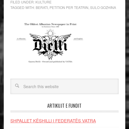
FILED UNDER:
KULTURE
TAGGED WITH:
BERATI
,
PETITION PER TEATRIN
,
SULO GOZHINA
ARTIKUJT E FUNDIT
SHPALLET KËSHILLI I FEDERATËS VATRA