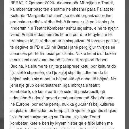
BERAT, 2 Qershor 2020- Aleanca për Mbrojtjen e Teatrit,
ka mbërritur pasditen e sotme në sheshin para Pallatit të
Kulturës “Margarita Tutulani”, ku është organizuar edhe
protesta e radhës si dhe është firmosur një peticionin për
rindërtimin e Teatrit Kombëtar ashtu siç ishte, e në të njëjtin
vend. Artistë e dashamirës të artit por dhe të qytetit e të
rrethinave të tij, si dhe antar e simpatizantët forcave politike
të degëve të PD e LSI në Berat i janë përgjigjur thirrjes së
aleancës për të firmosur peticionin. Nuk e kemi ulur kokën
e nuk jemi dorëzuar, tha në fjalën e tij regjisori Robert
Budina, ka shumë të rinj të pashpresë këtu, por kultura do
t’ju sjellë shpresën, do t’ju zgjoj shpirtin ,.dhe ne do ta
bëjmë ashtu siç duhet ta bëjmë atë që duhet të bëjmë. Ne
jemi një grup qëndrestarësh nga mbrojta e teatrit
kombëtarë, që kemi parë një sulm të paskrupullt, që
ndonjëherë ndonjë qeveri e mëparshme në Shqipëri apo
në Europë, por edhe përtej, nuk ka guxuar t’i bëj kulturës
shqiptare, dhe sidomos tempullit të vjetër të gjuhës shqipe,
i vjetër pothuajse po aq sa Tirana, siç ishte Teatri
kombëtar, këtë e bëri ky kryeministër që e filloi luftën me