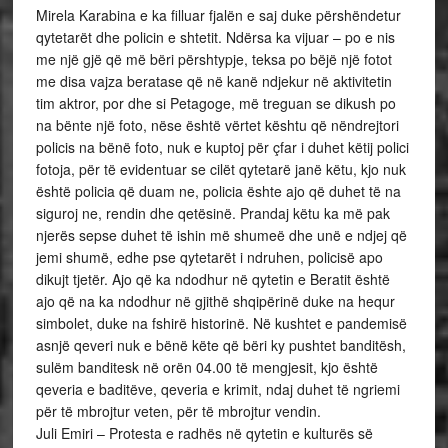
Mirela Karabina e ka filluar fjalën e saj duke përshëndetur
qytetarët dhe policin e shtetit. Ndërsa ka vijuar – po e nis
me një gjë që më bëri përshtypje, teksa po bëjë një fotot
me disa vajza beratase që në kanë ndjekur në aktivitetin
tim aktror, por dhe si Petagoge, më treguan se dikush po
na bënte një foto, nëse është vërtet kështu që nëndrejtori
policis na bënë foto, nuk e kuptoj për çfar i duhet këtij polici
fotoja, për të evidentuar se cilët qytetarë janë këtu, kjo nuk
është policia që duam ne, policia ështe ajo që duhet të na
siguroj ne, rendin dhe qetësinë. Prandaj këtu ka më pak
njerës sepse duhet të ishin më shumeë dhe unë e ndjej që
jemi shumë, edhe pse qytetarët i ndruhen, policisë apo
dikujt tjetër. Ajo që ka ndodhur në qytetin e Beratit është
ajo që na ka ndodhur në gjithë shqipërinë duke na hequr
simbolet, duke na fshirë historinë. Në kushtet e pandemisë
asnjë qeveri nuk e bënë këte që bëri ky pushtet banditësh,
sulëm banditesk në orën 04.00 të mengjesit, kjo është
qeveria e baditëve, qeveria e krimit, ndaj duhet të ngriemi
për të mbrojtur veten, për të mbrojtur vendin.
Juli Emiri – Protesta e radhës në qytetin e kulturës së