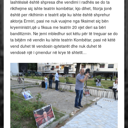
lashtësisë është shpresa dhe vendimi i radhës se do ta
rikthejme siç ishte teatrin kombëtar, kjo dihet, fitorja jonë
është per rikthimin e teatrit atje ku ishte është shprehur
aktorja Ermiri, pasi ne nuk vuajme nga fiksimet siç bën
kryeministri,që u fiksua me teatrin 20 vjet deri sa bëri
banditizmin. Ne jemi mbledhur sot këtu për të treguar se do
ta bëjëm në vendin ku ishte teatrin Kombëtar, pasi në këtë
vend duhet të vendosin qytetarët dhe nuk duhet të
vendosë një i çmendur në krye të shtetit…