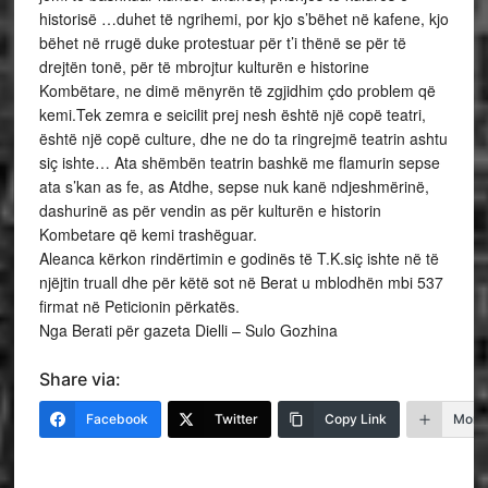
historisë …duhet të ngrihemi, por kjo s’bëhet në kafene, kjo
bëhet në rrugë duke protestuar për t’i thënë se për të
drejtën tonë, për të mbrojtur kulturën e historine
Kombëtare, ne dimë mënyrën të zgjidhim çdo problem që
kemi.Tek zemra e seicilit prej nesh është një copë teatri,
është një copë culture, dhe ne do ta ringrejmë teatrin ashtu
siç ishte… Ata shëmbën teatrin bashkë me flamurin sepse
ata s’kan as fe, as Atdhe, sepse nuk kanë ndjeshmërinë,
dashurinë as për vendin as për kulturën e historin
Kombetare që kemi trashëguar.
Aleanca kërkon rindërtimin e godinës të T.K.siç ishte në të
njëjtin truall dhe për këtë sot në Berat u mblodhën mbi 537
firmat në Peticionin përkatës.
Nga Berati për gazeta Dielli – Sulo Gozhina
Share via:
Facebook
Twitter
Copy Link
More