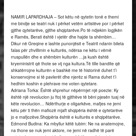
NAMIR LAPARDHAJA – Sot këtu në qytetin tonë e themi
me bindje se teatri nuk i përket vetëm artistëve por i përket
gjithe qytetarëve, gjithe shqiptarëve.Po të ndjekim logjikën
e Ramës, Berati është i vjetër dhe hajde ta shëmbim…
Dikur në Greqine e lashte punonjësit e Teatrit ndanin bileta
falas për zhvillimin e kulturës, ndërsa ne këtu i vëmë
rruspullën dhe e shëmbim kulturën …ja kush është
kryeministrit që thote se vij nga kultura.Të tille bandite që
shkatërrojne kulturën e bashkë me të historinë duhet t’i
konservojme si të pavlerët dhe njerëz si Rama duhet t’i
hedhim koshin e plehrave me voten qytetare.
Adriana Torka: Është shprehur nëpërmjet një poezie: Ky
është një revolucion ju ftoj të gjithëve të bëni pjesën tuaj në
këte revolucion… Ndërthurje e oligarkëve, mafjes ne jemi
këtu për ti thën mafiozë mjaft shqipëria është e qytetarëve
jo e mafjozëve.Shqipëria është e kulturës e shqipëtarëve.
Edmond Budina: Ka mbyllur këtë tubim: Ne na anatemojne,
na thone se nuk jemi aktore, ne jemi në radhë të parë