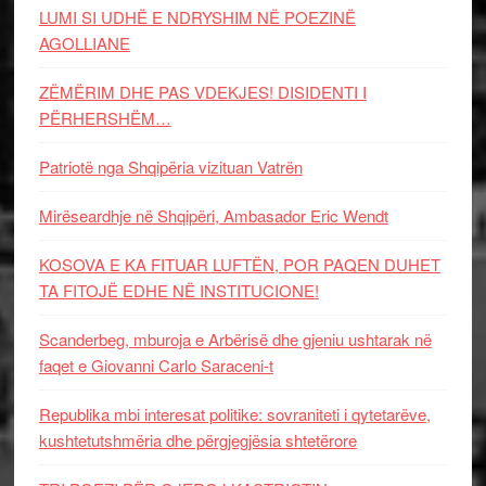
LUMI SI UDHË E NDRYSHIM NË POEZINË
AGOLLIANE
ZËMËRIM DHE PAS VDEKJES! DISIDENTI I
PËRHERSHËM…
Patriotë nga Shqipëria vizituan Vatrën
Mirëseardhje në Shqipëri, Ambasador Eric Wendt
KOSOVA E KA FITUAR LUFTËN, POR PAQEN DUHET
TA FITOJË EDHE NË INSTITUCIONE!
Scanderbeg, mburoja e Arbërisë dhe gjeniu ushtarak në
faqet e Giovanni Carlo Saraceni-t
Republika mbi interesat politike: sovraniteti i qytetarëve,
kushtetutshmëria dhe përgjegjësia shtetërore