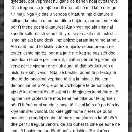
qytetarë, por veprimet huligane që bëhen ndaj qytetareve
të tu tregone se je një bandit dhe më së miri këtë e tregoi
17 maji. Nga kjo ditë u vendos diktatura, një diktaturë e
felliqur, kriminale e me bandite e hajdute, por ne jemi këtu
për t’i thënë posht diktaturës! Ata kryen një akt kriminal
kundër kulturës së vendit të tyre, kryen aktin më fashist …
ishte një akt bandidesk i nje policie paramilitare me armë…
Atë natë mund të kishin vdekur njerëz sepse brenda në
teatër kishte njerëz, por ata janë me keq se nazistët dhe
nuk duan të dinë për njerezit, mjafton për tat ë gjejën një
vend për të vjedhur dhe nuk duan të ditë për kulturën e
historin e këtij vendi. Ndaj së bashku duhet të prtestojmë
dhe të denoncojmë veprime të tilla kriminale. Ne kemi
denoncuar në SPAK, e do të vazhdojme të denoncojmë,
ajo që ka rëndësi është zgjimi i ndërgjegjes kombëtare; të
ngrihen në protesta të mos kenë më frike por të ngrihen
për t’i thënë ndal vandalizmave të tilla si këto që po bën ky
kryeministër vandal. Do ketë gjithmone njerës që duan
pushtetin prandaj s’duhet të harrojme çfare na kanë bërë
dhe për tu treguar vendin, që ata duhet ta dinë se edhe ne
jemi të bashkuar kundër dhunës, prishjes të kulurës e