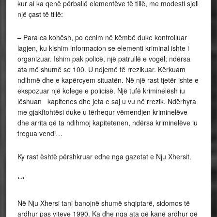
kur ai ka qenë përballë elementëve të tillë, me modesti sjell
një çast të tillë:
– Para ca kohësh, po ecnim në këmbë duke kontrolluar
lagjen, ku kishim informacion se elementi kriminal ishte i
organizuar. Ishim pak policë, një patrullë e vogël; ndërsa
ata më shumë se 100. U ndjemë të rrezikuar. Kërkuam
ndihmë dhe e kapërcyem situatën. Në një rast tjetër ishte e
ekspozuar një kolege e policisë. Një tufë kriminelësh iu
lëshuan kapitenes dhe jeta e saj u vu në rrezik. Ndërhyra
me gjakftohtësi duke u tërhequr vëmendjen kriminelëve
dhe arrita që ta ndihmoj kapitetenen, ndërsa kriminelëve iu
tregua vendi…
Ky rast është përshkruar edhe nga gazetat e Nju Xhersit.
***
Në Nju Xhersi tani banojnë shumë shqiptarë, sidomos të
ardhur pas viteve 1990. Ka dhe nga ata që kanë ardhur që