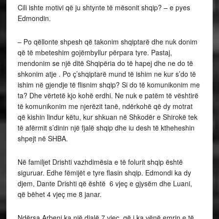
Cili ishte motivi që ju shtynte të mësonit shqip? – e pyes
Edmondin.
– Po qëllonte shpesh që takonim shqiptarë dhe nuk donim
që të mbeteshim gojëmbyllur përpara tyre. Pastaj,
mendonim se një ditë Shqipëria do të hapej dhe ne do të
shkonim atje . Po ç’shqiptarë mund të ishim ne kur s’do të
ishim në gjendje të flisnim shqip? Si do të komunikonim me
ta? Dhe vërtetë kjo kohë erdhi. Ne nuk e patëm të vështirë
të komunikonim me njerëzit tanë, ndërkohë që dy motrat
që kishin lindur këtu, kur shkuan në Shkodër e Shirokë tek
të afërmit s’dinin një fjalë shqip dhe iu desh të ktheheshin
shpejt në SHBA.
Në familjet Drishti vazhdimësia e të folurit shqip është
siguruar. Edhe fëmijët e tyre flasin shqip. Edmondi ka dy
djem, Dante Drishti që është 6 vjeç e gjysëm dhe Luani,
që bëhet 4 vjeç me 8 janar.
Ndërsa Arbeni ka një djalë 7 vjeç, që i ka vënë emrin e të