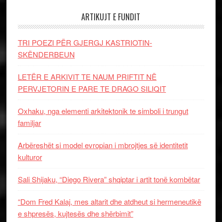
ARTIKUJT E FUNDIT
TRI POEZI PËR GJERGJ KASTRIOTIN-
SKËNDERBEUN
LETËR E ARKIVIT TE NAUM PRIFTIT NË
PERVJETORIN E PARE TE DRAGO SILIQIT
Oxhaku, nga elementi arkitektonik te simboli i trungut
familjar
Arbëreshët si model evropian i mbrojtjes së identitetit
kulturor
Sali Shijaku, “Diego Rivera” shqiptar i artit tonë kombëtar
“Dom Fred Kalaj, mes altarit dhe atdheut si hermeneutikë
e shpresës, kujtesës dhe shërbimit”