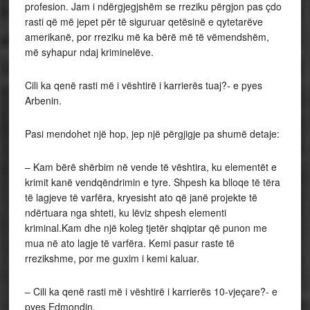
profesion. Jam i ndërgjegjshëm se rreziku përgjon pas çdo
rasti që më jepet për të siguruar qetësinë e qytetarëve
amerikanë, por rreziku më ka bërë më të vëmendshëm,
më syhapur ndaj kriminelëve.
Cili ka qenë rasti më i vështirë i karrierës tuaj?- e pyes
Arbenin.
Pasi mendohet një hop, jep një përgjigje pa shumë detaje:
– Kam bërë shërbim në vende të vështira, ku elementët e
krimit kanë vendqëndrimin e tyre. Shpesh ka blloqe të tëra
të lagjeve të varfëra, kryesisht ato që janë projekte të
ndërtuara nga shteti, ku lëviz shpesh elementi
kriminal.Kam dhe një koleg tjetër shqiptar që punon me
mua në ato lagje të varfëra. Kemi pasur raste të
rrezikshme, por me guxim i kemi kaluar.
– Cili ka qenë rasti më i vështirë i karrierës 10-vjeçare?- e
pyes Edmondin.