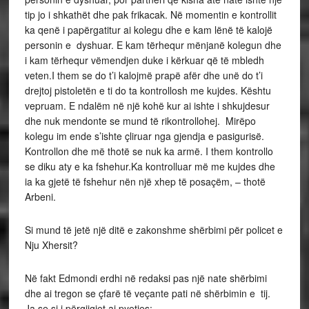
tip jo i shkathët dhe pak frikacak. Në momentin e kontrollit
ka qenë i papërgatitur ai kolegu dhe e kam lënë të kalojë
personin e dyshuar. E kam tërhequr mënjanë kolegun dhe
i kam tërhequr vëmendjen duke i kërkuar që të mbledh
veten.I them se do t’i kalojmë prapë afër dhe unë do t’i
drejtoj pistoletën e ti do ta kontrollosh me kujdes. Kështu
vepruam. E ndalëm në një kohë kur ai ishte i shkujdesur
dhe nuk mendonte se mund të rikontrollohej. Mirëpo
kolegu im ende s’ishte çliruar nga gjendja e pasigurisë.
Kontrollon dhe më thotë se nuk ka armë. I them kontrollo
se diku aty e ka fshehur.Ka kontrolluar më me kujdes dhe
ia ka gjetë të fshehur nën një xhep të posaçëm, – thotë
Arbeni.
Si mund të jetë një ditë e zakonshme shërbimi për policet e
Nju Xhersit?
Në fakt Edmondi erdhi në redaksi pas një nate shërbimi
dhe ai tregon se çfarë të veçante pati në shërbimin e tij.
Ja se si i përgjigjet ai pyetjes: