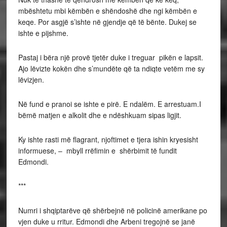
mbështetu mbi këmbën e shëndoshë dhe ngi këmbën e
keqe. Por asgjë s’ishte në gjendje që të bënte. Dukej se
ishte e pijshme.
Pastaj i bëra një provë tjetër duke i treguar pikën e lapsit.
Ajo lëvizte kokën dhe s’mundëte që ta ndiqte vetëm me sy
lëvizjen.
Në fund e pranoi se ishte e pirë. E ndalëm. E arrestuam.I
bëmë matjen e alkolit dhe e ndëshkuam sipas ligjit.
Ky ishte rasti më flagrant, njoftimet e tjera ishin kryesisht
informuese, – mbyll rrëfimin e shërbimit të fundit
Edmondi.
***
Numri i shqiptarëve që shërbejnë në policinë amerikane po
vjen duke u rritur. Edmondi dhe Arbeni tregojnë se janë