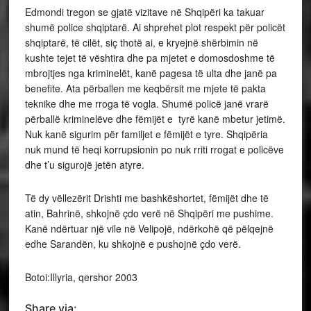
Edmondi tregon se gjatë vizitave në Shqipëri ka takuar
shumë police shqiptarë. Ai shprehet plot respekt për policët
shqiptarë, të cilët, siç thotë ai, e kryejnë shërbimin në
kushte tejet të vështira dhe pa mjetet e domosdoshme të
mbrojtjes nga kriminelët, kanë pagesa të ulta dhe janë pa
benefite. Ata përballen me keqbërsit me mjete të pakta
teknike dhe me rroga të vogla. Shumë policë janë vrarë
përballë kriminelëve dhe fëmijët e tyrë kanë mbetur jetimë.
Nuk kanë sigurim për familjet e fëmijët e tyre. Shqipëria
nuk mund të heqi korrupsionin po nuk rriti rrogat e policëve
dhe t’u sigurojë jetën atyre.
Të dy vëllezërit Drishti me bashkëshortet, fëmijët dhe të
atin, Bahrinë, shkojnë çdo verë në Shqipëri me pushime.
Kanë ndërtuar një vile në Velipojë, ndërkohë që pëlqejnë
edhe Sarandën, ku shkojnë e pushojnë çdo verë.
Botoi:Illyria, qershor 2003
Share via: