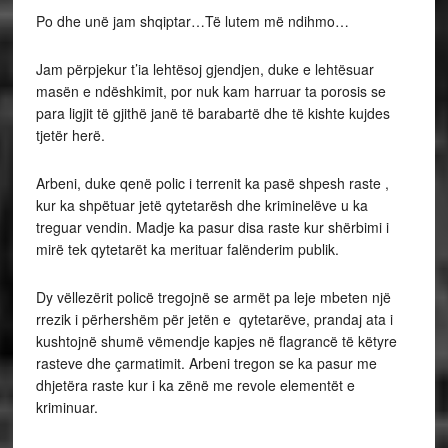
Po dhe unë jam shqiptar…Të lutem më ndihmo…
Jam përpjekur t’ia lehtësoj gjendjen, duke e lehtësuar
masën e ndëshkimit, por nuk kam harruar ta porosis se
para ligjit të gjithë janë të barabartë dhe të kishte kujdes
tjetër herë.
Arbeni, duke qenë polic i terrenit ka pasë shpesh raste ,
kur ka shpëtuar jetë qytetarësh dhe kriminelëve u ka
treguar vendin. Madje ka pasur disa raste kur shërbimi i
mirë tek qytetarët ka merituar falënderim publik.
Dy vëllezërit policë tregojnë se armët pa leje mbeten një
rrezik i përhershëm për jetën e qytetarëve, prandaj ata i
kushtojnë shumë vëmendje kapjes në flagrancë të këtyre
rasteve dhe çarmatimit. Arbeni tregon se ka pasur me
dhjetëra raste kur i ka zënë me revole elementët e
kriminuar.