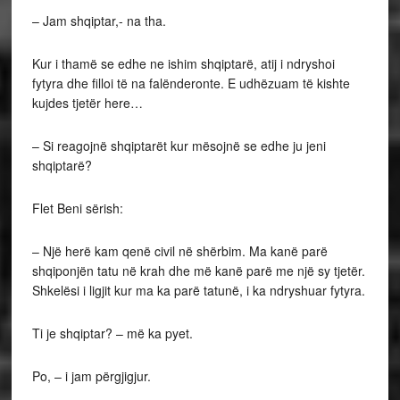
– Jam shqiptar,- na tha.
Kur i thamë se edhe ne ishim shqiptarë, atij i ndryshoi
fytyra dhe filloi të na falënderonte. E udhëzuam të kishte
kujdes tjetër here…
– Si reagojnë shqiptarët kur mësojnë se edhe ju jeni
shqiptarë?
Flet Beni sërish:
– Një herë kam qenë civil në shërbim. Ma kanë parë
shqiponjën tatu në krah dhe më kanë parë me një sy tjetër.
Shkelësi i ligjit kur ma ka parë tatunë, i ka ndryshuar fytyra.
Ti je shqiptar? – më ka pyet.
Po, – i jam përgjigjur.