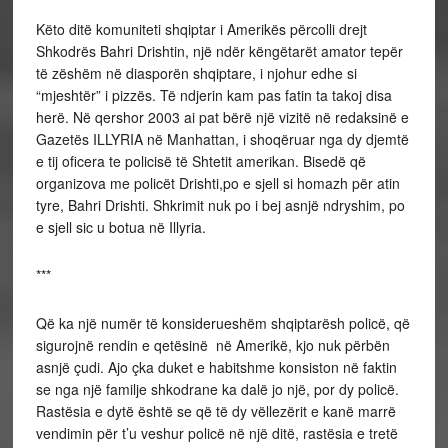
Këto ditë komuniteti shqiptar i Amerikës përcolli drejt
Shkodrës Bahri Drishtin, një ndër këngëtarët amator tepër
të zëshëm në diasporën shqiptare, i njohur edhe si
“mjeshtër” i pizzës. Të ndjerin kam pas fatin ta takoj disa
herë. Në qershor 2003 ai pat bërë një vizitë në redaksinë e
Gazetës ILLYRIA në Manhattan, i shoqëruar nga dy djemtë
e tij oficera te policisë të Shtetit amerikan. Bisedë që
organizova me policët Drishti,po e sjell si homazh për atin
tyre, Bahri Drishti. Shkrimit nuk po i bej asnjë ndryshim, po
e sjell sic u botua në Illyria.
***
Që ka një numër të konsiderueshëm shqiptarësh policë, që
sigurojnë rendin e qetësinë në Amerikë, kjo nuk përbën
asnjë çudi. Ajo çka duket e habitshme konsiston në faktin
se nga një familje shkodrane ka dalë jo një, por dy policë.
Rastësia e dytë është se që të dy vëllezërit e kanë marrë
vendimin për t’u veshur policë në një ditë, rastësia e tretë