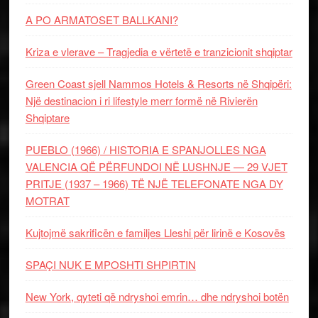
A PO ARMATOSET BALLKANI?
Kriza e vlerave – Tragjedia e vërtetë e tranzicionit shqiptar
Green Coast sjell Nammos Hotels & Resorts në Shqipëri:
Një destinacion i ri lifestyle merr formë në Rivierën
Shqiptare
PUEBLO (1966) / HISTORIA E SPANJOLLES NGA
VALENCIA QË PËRFUNDOI NË LUSHNJE — 29 VJET
PRITJE (1937 – 1966) TË NJË TELEFONATE NGA DY
MOTRAT
Kujtojmë sakrificën e familjes Lleshi për lirinë e Kosovës
SPAÇI NUK E MPOSHTI SHPIRTIN
New York, qyteti që ndryshoi emrin… dhe ndryshoi botën