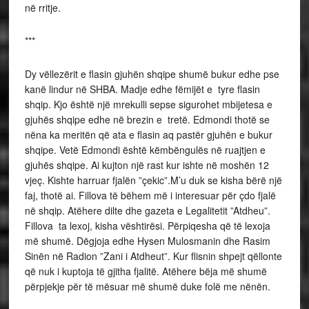
në rritje.
***
Dy vëllezërit e flasin gjuhën shqipe shumë bukur edhe pse
kanë lindur në SHBA. Madje edhe fëmijët e tyre flasin
shqip. Kjo është një mrekulli sepse sigurohet mbijetesa e
gjuhës shqipe edhe në brezin e tretë. Edmondi thotë se
nëna ka meritën që ata e flasin aq pastër gjuhën e bukur
shqipe. Vetë Edmondi është këmbëngulës në ruajtjen e
gjuhës shqipe. Ai kujton një rast kur ishte në moshën 12
vjeç. Kishte harruar fjalën ”çekic”.M’u duk se kisha bërë një
faj, thotë ai. Fillova të bëhem më i interesuar për çdo fjalë
në shqip. Atëhere dilte dhe gazeta e Legalitetit ”Atdheu”.
Fillova ta lexoj, kisha vështirësi. Përpiqesha që të lexoja
më shumë. Dëgjoja edhe Hysen Mulosmanin dhe Rasim
Sinën në Radion ”Zani i Atdheut”. Kur flisnin shpejt qëllonte
që nuk i kuptoja të gjitha fjalitë. Atëhere bëja më shumë
përpjekje për të mësuar më shumë duke folë me nënën.