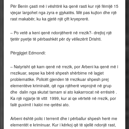
Për Benin çasti më i vështirë ka qenë rasti kur një fëmijë 15
vjeçar largohet nga zyra e gjykatës. Më pas kujton dhe një
rast makabër, ku ka gjetë një çift kryeprerë.
– Po vetë a keni qenë ndonjëherë në rrezik?- drejtoj një
tjetër pyetje të përbashkët për dy vëllezërit Drishti.
Përgjigjet Edmondi:
– Natyrisht që kam qenë në rrezik, por Arbeni ka qenë më i
rrezikuar, sepse ka bërë shpesh shërbime në lagjet
problematike. Policët gjenden të rrezikuar shpesh prej
elementëve kriminalë, që nga njëherë veprojnë në grup
dhe dalin nga skutat tamam si ato kakarrocat në errësirë .
Ka një ngjarje të vitit 1999, kur ai qe vërtetë në rrezik, por
falë guximit i kaloi me qetësi ato.
Arbeni është polic i terrenit dhe i përballur shpesh herë me
elementët e kriminuar. Kur i kërkoj që të sjellë ndonjë rast,