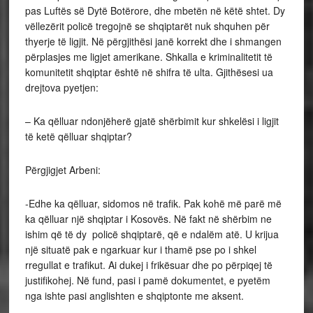
pas Luftës së Dytë Botërore, dhe mbetën në këtë shtet. Dy
vëllezërit policë tregojnë se shqiptarët nuk shquhen për
thyerje të ligjit. Në përgjithësi janë korrekt dhe i shmangen
përplasjes me ligjet amerikane. Shkalla e kriminalitetit të
komunitetit shqiptar është në shifra të ulta. Gjithësesi ua
drejtova pyetjen:
– Ka qëlluar ndonjëherë gjatë shërbimit kur shkelësi i ligjit
të ketë qëlluar shqiptar?
Përgjigjet Arbeni:
-Edhe ka qëlluar, sidomos në trafik. Pak kohë më parë më
ka qëlluar një shqiptar i Kosovës. Në fakt në shërbim ne
ishim që të dy policë shqiptarë, që e ndalëm atë. U krijua
një situatë pak e ngarkuar kur i thamë pse po i shkel
rregullat e trafikut. Ai dukej i frikësuar dhe po përpiqej të
justifikohej. Në fund, pasi i pamë dokumentet, e pyetëm
nga ishte pasi anglishten e shqiptonte me aksent.