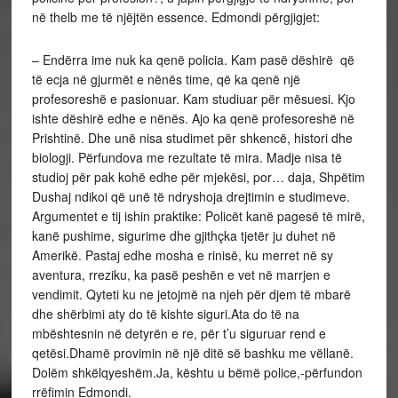
në thelb me të njëjtën essence. Edmondi përgjigjet:
– Endërra ime nuk ka qenë policia. Kam pasë dëshirë që
të ecja në gjurmët e nënës time, që ka qenë një
profesoreshë e pasionuar. Kam studiuar për mësuesi. Kjo
ishte dëshirë edhe e nënës. Ajo ka qenë profesoreshë në
Prishtinë. Dhe unë nisa studimet për shkencë, histori dhe
biologji. Përfundova me rezultate të mira. Madje nisa të
studioj për pak kohë edhe për mjekësi, por… daja, Shpëtim
Dushaj ndikoi që unë të ndryshoja drejtimin e studimeve.
Argumentet e tij ishin praktike: Policët kanë pagesë të mirë,
kanë pushime, sigurime dhe gjithçka tjetër ju duhet në
Amerikë. Pastaj edhe mosha e rinisë, ku merret në sy
aventura, rreziku, ka pasë peshën e vet në marrjen e
vendimit. Qyteti ku ne jetojmë na njeh për djem të mbarë
dhe shërbimi aty do të kishte siguri.Ata do të na
mbështesnin në detyrën e re, për t’u siguruar rend e
qetësi.Dhamë provimin në një ditë së bashku me vëllanë.
Dolëm shkëlqyeshëm.Ja, kështu u bëmë police,-përfundon
rrëfimin Edmondi.