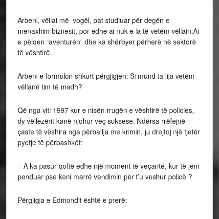
Arbeni, vëllai më vogël, pat studiuar për degën e
menaxhim biznesit, por edhe ai nuk e la të vetëm vëllain.Ai
e pëlqen “aventurën” dhe ka shërbyer përherë në sektorë
të vështirë.
Arbeni e formulon shkurt përgjigjen: Si mund ta lija vetëm
vëllanë tim të madh?
Që nga viti 1997 kur e nisën rrugën e vështirë të policies,
dy vëllezërit kanë njohur veç suksese. Ndërsa rrëfejnë
çaste të vëshira nga përballja me krimin, ju drejtoj një tjetër
pyetje të përbashkët:
– A ka pasur qoftë edhe një moment të veçantë, kur të jeni
penduar pse keni marrë vendimin për t’u veshur policë ?
Përgjigja e Edmondit është e prerë: