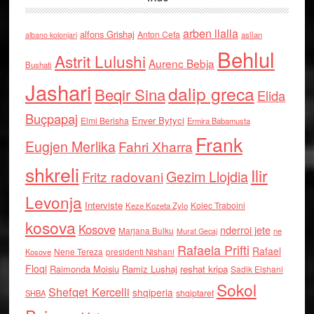
arben llalla
alfons Grishaj
Anton Cefa
asllan
albano kolonjari
Behlul
Astrit Lulushi
Aurenc Bebja
Bushati
Jashari
dalip greca
Beqir Sina
Elida
Buçpapaj
Enver Bytyci
Elmi Berisha
Ermira Babamusta
Frank
Eugjen Merlika
Fahri Xharra
shkreli
Ilir
Gezim Llojdia
Fritz radovani
Levonja
Interviste
Kolec Traboini
Keze Kozeta Zylo
kosova
Kosove
nderroi jete
Marjana Bulku
ne
Murat Gecaj
Rafaela Prifti
Rafael
Nene Tereza
Kosove
presidenti Nishani
Floqi
Raimonda Moisiu
Ramiz Lushaj
reshat kripa
Sadik Elshani
Sokol
Shefqet Kercelli
shqiperia
shqiptaret
SHBA