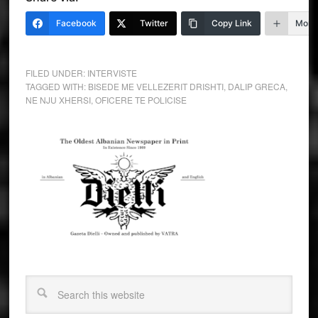
Facebook
Twitter
Copy Link
More
FILED UNDER:
INTERVISTE
TAGGED WITH:
BISEDE ME VELLEZERIT DRISHTI
,
DALIP GRECA
,
NE NJU XHERSI
,
OFICERE TE POLICISE