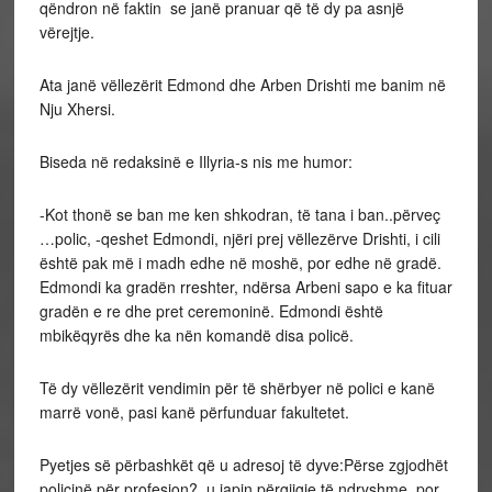
qëndron në faktin se janë pranuar që të dy pa asnjë
vërejtje.
Ata janë vëllezërit Edmond dhe Arben Drishti me banim në
Nju Xhersi.
Biseda në redaksinë e Illyria-s nis me humor:
-Kot thonë se ban me ken shkodran, të tana i ban..përveç
…polic, -qeshet Edmondi, njëri prej vëllezërve Drishti, i cili
është pak më i madh edhe në moshë, por edhe në gradë.
Edmondi ka gradën rreshter, ndërsa Arbeni sapo e ka fituar
gradën e re dhe pret ceremoninë. Edmondi është
mbikëqyrës dhe ka nën komandë disa policë.
Të dy vëllezërit vendimin për të shërbyer në polici e kanë
marrë vonë, pasi kanë përfunduar fakultetet.
Pyetjes së përbashkët që u adresoj të dyve:Përse zgjodhët
policinë për profesion?, u japin përgjigje të ndryshme, por