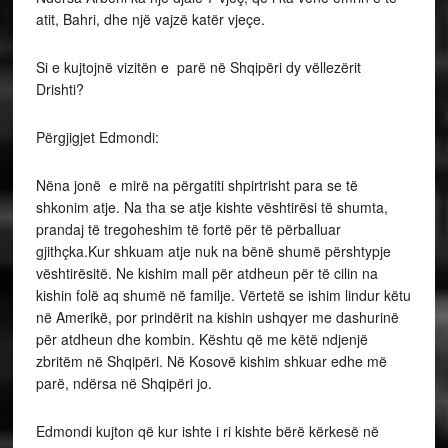
atit, Bahri, dhe një vajzë katër vjeçe.
Si e kujtojnë vizitën e parë në Shqipëri dy vëllezërit
Drishti?
Përgjigjet Edmondi:
Nëna jonë e mirë na përgatiti shpirtrisht para se të
shkonim atje. Na tha se atje kishte vështirësi të shumta,
prandaj të tregoheshim të fortë për të përballuar
gjithçka.Kur shkuam atje nuk na bënë shumë përshtypje
vështirësitë. Ne kishim mall për atdheun për të cilin na
kishin folë aq shumë në familje. Vërtetë se ishim lindur këtu
në Amerikë, por prindërit na kishin ushqyer me dashurinë
për atdheun dhe kombin. Kështu që me këtë ndjenjë
zbritëm në Shqipëri. Në Kosovë kishim shkuar edhe më
parë, ndërsa në Shqipëri jo.
Edmondi kujton që kur ishte i ri kishte bërë kërkesë në