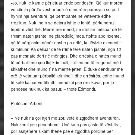
-Jo, nuk e kam e përjetuar ende pendesën. Që kur morëm
vendimin për t’u veshur policë e morëm parasysh se po i
hynim një aventure, që përmbante në vetëvete edhe
rrezikun. Nuk them se detyra ishte e lehtë, përkundrazi,
tepër e vështirë. Merre me mend, ne s’ishim mësuar që të
rrinim natën jashtë, në çfarëdolloj moti, ftohtë apo nxehtë,
që të përgjonim nëpër qoshe pa dritë, ku lëvizte elementi i
kriminuar. Ka qëlluar që të rrimë tërë natën jashtë, nga 12
pas mesnate deri në mëngjes. Dhe errësira e natës mund
të përballi me çdo lloj krimineli, i cili mund të tregohet më i
shkathët dhe mund t’ na merrte jetën. E duke qëndruar me
orë të vetmuar përballë kriminelit dhe errësirës, edhe mund
të ketë kaluar vetëtimthi mendimi pse rrezikova, por jo
pendesë nuk nuk ka pasur, – thotë Edmondi.
Plotëson Arbeni:
– Ne nuk na çoi njeri me zor, vetë e zgjodhëm aventurën.
Nuk kemi pse pendohemi. Unë kam pas çaste të vështira,
por asnjëherë s’kam thënë pse e zgjodha policinë për