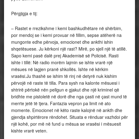
Përgjigja e tij:
– Rastet e rrezikshme i kemi bashkudhëtare në shërbim,
por mendoj se i kemi provuar në fillim, sepse atëherë na
mungonte edhe përvoja, emocionet dhe ankthi ishin
shqetësuese. Ju kërkoni një rast? Mirë, po sjell një të atillë.
Sapo kemi pasë dalë prej Akademisë së Policisë. Rasti
ishte i tillë: Në radio morëm lajmin se ishte vrarë një
mësues në lagjen pranë shkollës. Ishte në kërkim
vrasësi.Ju thashë se ishim të rinj në detyrë nuk kishim
përvojë në raste të tilla. Para sysh na kalonte mësuesi i
shtrirë përtokë nën pellgun e gjakut dhe një kriminel që
bridhte me pistoletë në dorë dhe nga çasti në çast mund të
merrte jetë të tjera. Fantazia vepron pa limit në ato
momente. Emocionet në këto raste kalojnë në ankth dhe
gjendja shpirtërore rëndohet. Situata e rënduar vazhdoi për
një kohë, por më në fund u mësua se vrasësi i mësuesit
kishte vrarë veten.