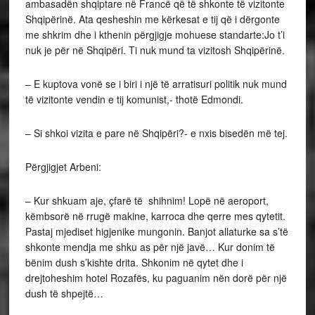
ambasadën shqiptare në Francë që të shkonte të vizitonte
Shqipërinë. Ata qesheshin me kërkesat e tij që i dërgonte
me shkrim dhe i kthenin përgjigje mohuese standarte:Jo t’i
nuk je për në Shqipëri. Ti nuk mund ta vizitosh Shqipërinë.
– E kuptova vonë se i biri i një të arratisuri politik nuk mund
të vizitonte vendin e tij komunist,- thotë Edmondi.
– Si shkoi vizita e pare në Shqipëri?- e nxis bisedën më tej.
Përgjigjet Arbeni:
– Kur shkuam aje, çfarë të shihnim! Lopë në aeroport,
këmbsorë në rrugë makine, karroca dhe qerre mes qytetit.
Pastaj mjediset higjenike mungonin. Banjot allaturke sa s’të
shkonte mendja me shku as për një javë… Kur donim të
bënim dush s’kishte drita. Shkonim në qytet dhe i
drejtoheshim hotel Rozafës, ku paguanim nën dorë për një
dush të shpejtë…