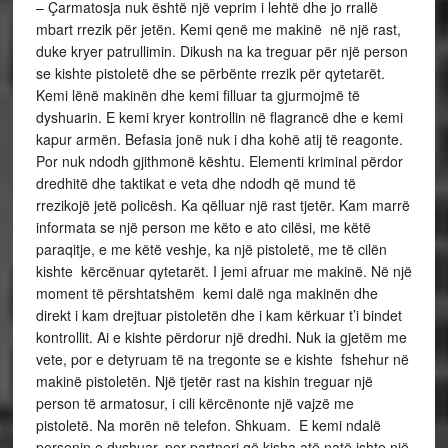
– Çarmatosja nuk është një veprim i lehtë dhe jo rrallë
mbart rrezik për jetën. Kemi qenë me makinë në një rast,
duke kryer patrullimin. Dikush na ka treguar për një person
se kishte pistoletë dhe se përbënte rrezik për qytetarët.
Kemi lënë makinën dhe kemi filluar ta gjurmojmë të
dyshuarin. E kemi kryer kontrollin në flagrancë dhe e kemi
kapur armën. Befasia jonë nuk i dha kohë atij të reagonte.
Por nuk ndodh gjithmonë kështu. Elementi kriminal përdor
dredhitë dhe taktikat e veta dhe ndodh që mund të
rrezikojë jetë policësh. Ka qëlluar një rast tjetër. Kam marrë
informata se një person me këto e ato cilësi, me këtë
paraqitje, e me këtë veshje, ka një pistoletë, me të cilën
kishte kërcënuar qytetarët. I jemi afruar me makinë. Në një
moment të përshtatshëm kemi dalë nga makinën dhe
direkt i kam drejtuar pistoletën dhe i kam kërkuar t’i bindet
kontrollit. Ai e kishte përdorur një dredhi. Nuk ia gjetëm me
vete, por e detyruam të na tregonte se e kishte fshehur në
makinë pistoletën. Një tjetër rast na kishin treguar një
person të armatosur, i cili kërcënonte një vajzë me
pistoletë. Na morën në telefon. Shkuam. E kemi ndalë
personin e dyshuar, por partneri që kisha atë natë ishte një