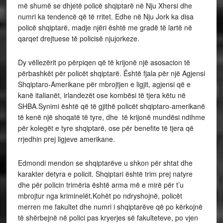
më shumë se dhjetë policë shqiptarë në Nju Xhersi dhe
numri ka tendencë që të rritet. Edhe në Nju Jork ka disa
policë shqiptarë, madje njëri është me gradë të lartë në
qarqet drejtuese të policisë njujorkeze.
Dy vëllezërit po përpiqen që të krijonë një asosacion të
përbashkët për policët shqiptarë. Është fjala për një Agjensi
Shqiptaro-Amerikane për mbrojtjen e ligjit, agjensi që e
kanë italianët, irlandezët ose kombësi të tjera këtu në
SHBA.Synimi është që të gjithë policët shqiptaro-amerikanë
të kenë një shoqatë të tyre, dhe të krijonë mundësi ndihme
për kolegët e tyre shqiptarë, ose për benefite të tjera që
rrjedhin prej ligjeve amerikane.
Edmondi mendon se shqiptarëve u shkon për shtat dhe
karakter detyra e policit. Shqiptari është trim prej natyre
dhe për policin trimëria është arma më e mirë për t’u
mbrojtur nga kriminelët.Kohët po ndryshojnë, policët
merren me fakultet dhe numri i shqiptarëve që po kërkojnë
të shërbejnë në polici pas kryerjes së fakulteteve, po vjen