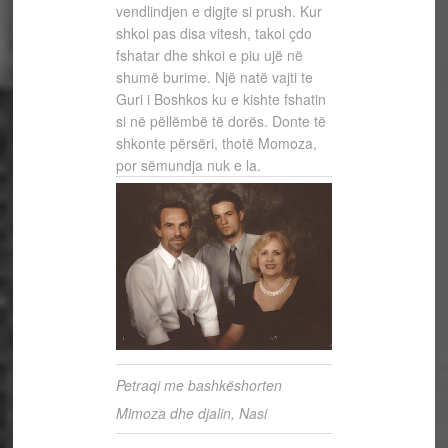
vendlindjen e digjte si prush. Kur
shkoi pas disa vitesh, takoi çdo
fshatar dhe shkoi e piu ujë në
shumë burime. Një natë vajti te
Guri i Boshkos ku e kishte fshatin
si në pëllëmbë të dorës. Donte të
shkonte përsëri, thotë Momoza,
por sëmundja nuk e la.
Petraqi me bashkëshorten
Mimoza dhe djalin, Nasi