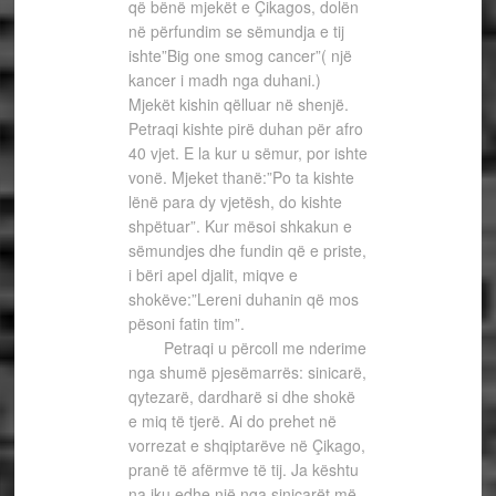
që bënë mjekët e Çikagos, dolën
në përfundim se sëmundja e tij
ishte”Big one smog cancer”( një
kancer i madh nga duhani.)
Mjekët kishin qëlluar në shenjë.
Petraqi kishte pirë duhan për afro
40 vjet. E la kur u sëmur, por ishte
vonë. Mjeket thanë:”Po ta kishte
lënë para dy vjetësh, do kishte
shpëtuar”. Kur mësoi shkakun e
sëmundjes dhe fundin që e priste,
i bëri apel djalit, miqve e
shokëve:”Lereni duhanin që mos
pësoni fatin tim”.
Petraqi u përcoll me nderime
nga shumë pjesëmarrës: sinicarë,
qytezarë, dardharë si dhe shokë
e miq të tjerë. Ai do prehet në
vorrezat e shqiptarëve në Çikago,
pranë të afërmve të tij. Ja kështu
na iku edhe një nga sinicarët më