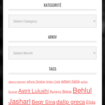
KATEGORITË
Kategoritë
ARKIV
Arkiv
TAGS
arben llalla
alfons Grishaj
Anton Cefa
asllan
albano kolonjari
Behlul
Astrit Lulushi
Aurenc Bebja
Bushati
Jashari
dalip greca
Beqir Sina
Elida