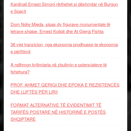
Kardinali Ernest Simoni rikthehet si dëshmitar në Burgun
e Spaçit
Dom Ndre Mjeda, sipas dy figurave monumentale të
letrave shqipe, Ernest Koliqit dhe At Gjergj Fishta
36 vjet tranzicion, nga ekonomia prodhuese te ekonomia
e përfitimit
A ndihmon krijimtaria në zbulimin e potencialeve të
fshehura?
PROF. AHMET QERIQI DHE EPOKA E REZISTENCЁS
DHE LUFTЁS PЁR LIRI!
FORMAT ALTERNATIVE TË EVIDENTIMIT TË
TARIFËS POSTARE NË HISTORINË E POSTËS
SHQIPTARE