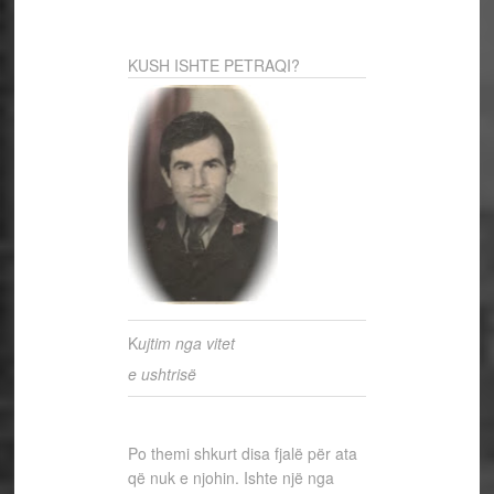
KUSH ISHTE PETRAQI?
K
ujtim nga vitet
e ushtrisë
Po themi shkurt disa fjalë për ata
që nuk e njohin. Ishte një nga