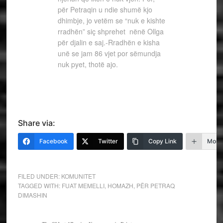
për Petraqin u ndie shumë kjo
dhimbje, jo vetëm se “nuk e kishte
rradhën” siç shprehet nënë Ollga
për djalin e saj.-Rradhën e kisha
unë se jam 86 vjet por sëmundja
nuk pyet, thotë ajo.
Share via:
Facebook
Twitter
Copy Link
More
FILED UNDER:
KOMUNITET
TAGGED WITH:
FUAT MEMELLI
,
HOMAZH
,
PËR PETRAQ
DIMASHIN