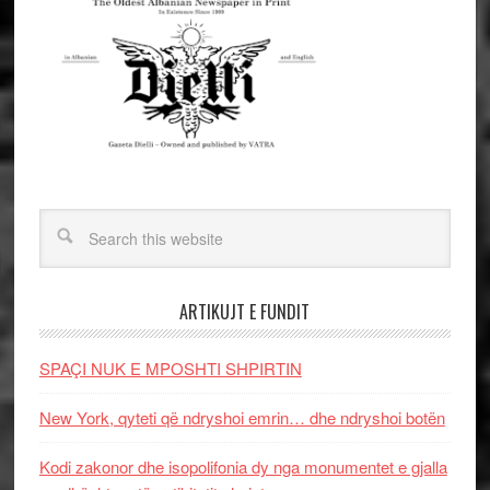
ARTIKUJT E FUNDIT
SPAÇI NUK E MPOSHTI SHPIRTIN
New York, qyteti që ndryshoi emrin… dhe ndryshoi botën
Kodi zakonor dhe isopolifonia dy nga monumentet e gjalla