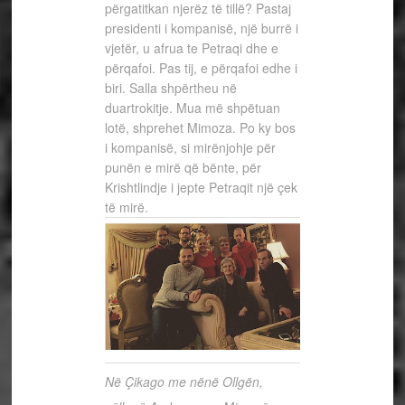
përgatitkan njerëz të tillë? Pastaj
presidenti i kompanisë, një burrë i
vjetër, u afrua te Petraqi dhe e
përqafoi. Pas tij, e përqafoi edhe i
biri. Salla shpërtheu në
duartrokitje. Mua më shpëtuan
lotë, shprehet Mimoza. Po ky bos
i kompanisë, si mirënjohje për
punën e mirë që bënte, për
Krishtlindje i jepte Petraqit një çek
të mirë.
Në Çikago me nënë Ollgën,