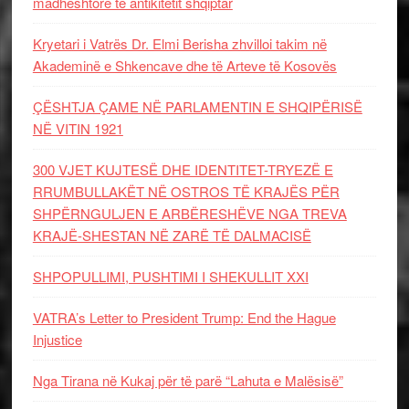
madhështore të antikitetit shqiptar
Kryetari i Vatrës Dr. Elmi Berisha zhvilloi takim në
Akademinë e Shkencave dhe të Arteve të Kosovës
ÇËSHTJA ÇAME NË PARLAMENTIN E SHQIPËRISË
NË VITIN 1921
300 VJET KUJTESË DHE IDENTITET-TRYEZË E
RRUMBULLAKËT NË OSTROS TË KRAJËS PËR
SHPËRNGULJEN E ARBËRESHËVE NGA TREVA
KRAJË-SHESTAN NË ZARË TË DALMACISË
SHPOPULLIMI, PUSHTIMI I SHEKULLIT XXI
VATRA’s Letter to President Trump: End the Hague
Injustice
Nga Tirana në Kukaj për të parë “Lahuta e Malësisë”