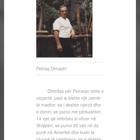
Petraq Dimashi
Dhimbja për Petraqin ishte e
veçantë, pasi ai kishte një zemër
të madhe; se i deshte njerzit dhe
e donin; se punoi me përkushtim
14 vjet që shërbeu si oficer në
Shqipëri; se punoi 20 vjet në dy
punë në Amerikë dhe kudo la
gjurmë të pashlyera; se e deshte