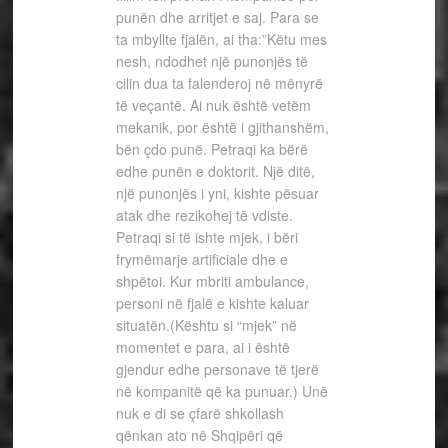
punën dhe arritjet e saj. Para se
ta mbyllte fjalën, ai tha:”Këtu mes
nesh, ndodhet një punonjës të
cilin dua ta falenderoj në mënyrë
të veçantë. Ai nuk është vetëm
mekanik, por është i gjithanshëm,
bën çdo punë. Petraqi ka bërë
edhe punën e doktorit. Një ditë,
një punonjës i yni, kishte pësuar
atak dhe rezikohej të vdiste.
Petraqi si të ishte mjek, i bëri
frymëmarje artificiale dhe e
shpëtoi. Kur mbriti ambulance,
personi në fjalë e kishte kaluar
situatën.(Kështu si “mjek” në
momentet e para, ai i është
gjendur edhe personave të tjerë
në kompanitë që ka punuar.) Unë
nuk e di se çfarë shkollash
qënkan ato në Shqipëri që