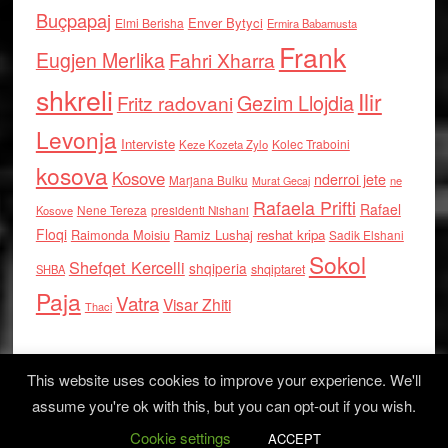
Buçpapaj
Enver Bytyci
Elmi Berisha
Ermira Babamusta
Frank
Eugjen Merlika
Fahri Xharra
shkreli
Ilir
Gezim Llojdia
Fritz radovani
Levonja
Interviste
Kolec Traboini
Keze Kozeta Zylo
kosova
Kosove
nderroi jete
Marjana Bulku
ne
Murat Gecaj
Rafaela Prifti
Rafael
Nene Tereza
Kosove
presidenti Nishani
Floqi
Raimonda Moisiu
Ramiz Lushaj
reshat kripa
Sadik Elshani
Sokol
Shefqet Kercelli
shqiperia
shqiptaret
SHBA
Paja
Vatra
Visar Zhiti
Thaci
This website uses cookies to improve your experience. We'll
assume you're ok with this, but you can opt-out if you wish.
Cookie settings
Log in
ACCEPT