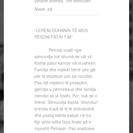
vëllanë Andrea, me Mimozën,
Nasin, etj.
“LERENI DUHANIN TË MOS
PËSONI FATIN TIM”
Petraqi vuajti nga
sëmundja më shumë se një vit.
Kishte patur kancer në mushkëri.
Familja dhe mjekët bënë çdo gjë
për ta shpëtuar por pa rezultat.
Pas një mjekimi të posaçëm,
gjendja u përmirësua dhe familja
mendoi se ia hodhi. Por, nuk qe e
thënë. Sëmundja kishte “dremitur”
brenda trupit të tij të shëndoshë
dhe pastaj kishte kaluar në tru.
Kjo ishte edhe faza finale që e
mposhti Petraqin. Pas analizave