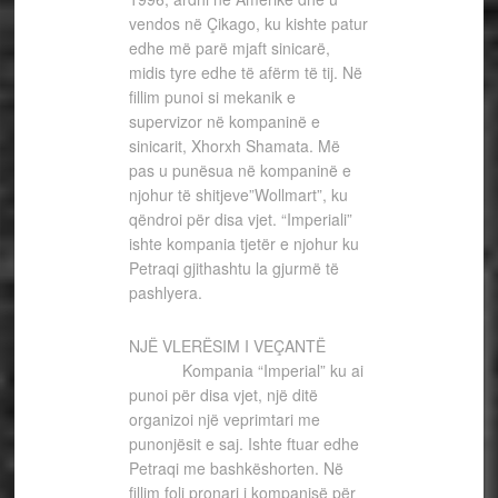
vendos në Çikago, ku kishte patur
edhe më parë mjaft sinicarë,
midis tyre edhe të afërm të tij. Në
fillim punoi si mekanik e
supervizor në kompaninë e
sinicarit, Xhorxh Shamata. Më
pas u punësua në kompaninë e
njohur të shitjeve”Wollmart”, ku
qëndroi për disa vjet. “Imperiali”
ishte kompania tjetër e njohur ku
Petraqi gjithashtu la gjurmë të
pashlyera.
NJË VLERËSIM I VEÇANTË
Kompania “Imperial” ku ai
punoi për disa vjet, një ditë
organizoi një veprimtari me
punonjësit e saj. Ishte ftuar edhe
Petraqi me bashkëshorten. Në
fillim foli pronari i kompanisë për