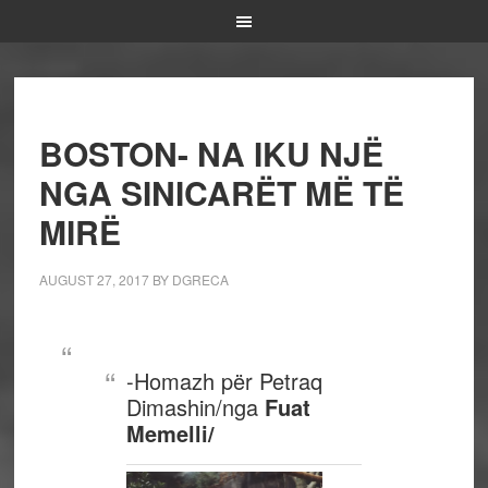
BOSTON- NA IKU NJË
NGA SINICARËT MË TË
MIRË
AUGUST 27, 2017
BY
DGRECA
-Homazh për Petraq
Dimashin/
nga
Fuat
Memelli/