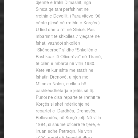
djemtë e Irakli Dimashit, nga
Sinica që tani përfshihet në
rrethin e Devollit. (Para viteve ’90,
bënte pjesë në rrethin e Korçës.)
U lind dhe u rrit në Sinicë. Pas
mbarimit të shkollës 7 vjeçare në
fshat, vazhdoi shkollën
“Skënderbej” si dhe “Shkollën e
Bashkuar të Oficerëve” në Tiranë,
të cilën e mbaroi në vitin 1980.
Këtë vit kur ishte me stazh në
fshatin Drenovë, u njoh me
Mimoza Nolen, e cila u bë
bashkëudhëtarja e jetës së tij.
Punoi në disa reparte të rrethit të
Korçës si shef ndërlidhje në
repartet e Dardhës, Drenovës,
Bellovodës, në Korçë ,etj. Në vitin
1994, si shumë oficerë të tjerë, e
liruan edhe Petraqin. Në vitin
1996, ardhi në Amerikë dhe u