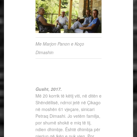
Me Marjon Panon e Koço
Dimashin
Gusht, 2017.
Më 20 korrik të këtij viti, në ditën e
Shëndëllisë, ndrroi jetë në Çikago
në moshën 61 vjeçare, sinicari
Petraq Dimashi. Jo vetëm familja,
por shumë shokë e miq të tij,
ndien dhimbje. Është dhimbja për
njeriun që ikën e nuk vjen. Por,