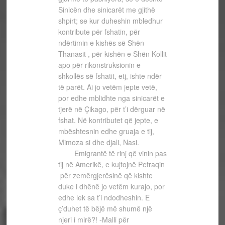
Sinicën dhe sinicarët me gjithë
shpirt; se kur duheshin mbledhur
kontribute për fshatin, për
ndërtimin e kishës së Shën
Thanasit , për kishën e Shën Kollit
apo për rikonstruksionin e
shkollës së fshatit, etj, ishte ndër
të parët. Ai jo vetëm jepte vetë,
por edhe mblidhte nga sinicarët e
tjerë në Çikago, për t’i dërguar në
fshat. Në kontributet që jepte, e
mbështesnin edhe gruaja e tij,
Mimoza si dhe djali, Nasi.
Emigrantë të rinj që vinin pas
tij në Amerikë, e kujtojnë Petraqin
për zemërgjerësinë që kishte
duke i dhënë jo vetëm kurajo, por
edhe lek sa t’i ndodheshin. E
ç’duhet të bëjë më shumë një
njeri i mirë?! -Malli për