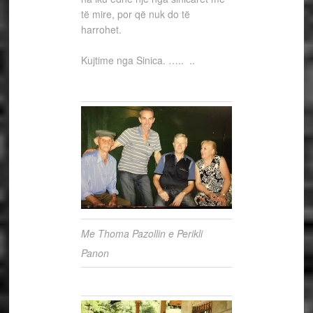
të mire, por që nuk do të
harrohet.
Kujtime nga Sinica. ….. ..
Me Thoma Pazollin e Perikli
Panon