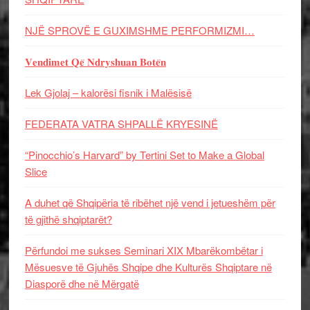
NJË SPROVË E GUXIMSHME PERFORMIZMI…
𝐕𝐞𝐧𝐝𝐢𝐦𝐞𝐭 𝐐𝐞̈ 𝐍𝐝𝐫𝐲𝐬𝐡𝐮𝐚𝐧 𝐁𝐨𝐭𝐞̈𝐧
Lek Gjolaj – kalorësi fisnik i Malësisë
FEDERATA VATRA SHPALLË KRYESINË
“Pinocchio’s Harvard” by Tertini Set to Make a Global
Slice
A duhet që Shqipëria të ribëhet një vend i jetueshëm për
të gjithë shqiptarët?
Përfundoi me sukses Seminari XIX Mbarëkombëtar i
Mësuesve të Gjuhës Shqipe dhe Kulturës Shqiptare në
Diasporë dhe në Mërgatë