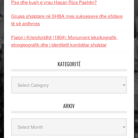
Pse dhe kush e vrau Hasan Riza Pashën?
Gruaja shqiptare në SHBA mes sukseseve dhe sfidave
të së ardhmes
Fjalori i Kristoforidhit (1904): Monument leksikografik,
etnogjeografik dhe i identitetit kombëtar shqiptar
KATEGORITË
Kategoritë
ARKIV
Arkiv