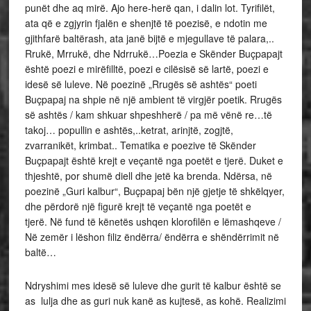
punët dhe aq mirë. Ajo here-herë qan, i dalin lot. Tyrifilët,
ata që e zgjyrin fjalën e shenjtë të poezisë, e ndotin me
gjithfarë baltërash, ata janë bijtë e mjegullave të palara,..
Rrukë, Mrrukë, dhe Ndrrukë…Poezia e Skënder Buçpapajt
është poezi e mirëfilltë, poezi e cilësisë së lartë, poezi e
idesë së luleve. Në poezinë „Rrugës së ashtës“ poeti
Buçpapaj na shpie në një ambient të virgjër poetik. Rrugës
së ashtës / kam shkuar shpeshherë / pa më vënë re…të
takoj… popullin e ashtës,..ketrat, arinjtë, zogjtë,
zvarranikët, krimbat.. Tematika e poezive të Skënder
Buçpapajt është krejt e veçantë nga poetët e tjerë. Duket e
thjeshtë, por shumë diell dhe jetë ka brenda. Ndërsa, në
poezinë „Guri kalbur“, Buçpapaj bën një gjetje të shkëlqyer,
dhe përdorë një figurë krejt të veçantë nga poetët e
tjerë. Në fund të kënetës ushqen klorofilën e lëmashqeve /
Në zemër i lëshon filiz ëndërra/ ëndërra e shëndërrimit në
baltë…
Ndryshimi mes idesë së luleve dhe gurit të kalbur është se
as lulja dhe as guri nuk kanë as kujtesë, as kohë. Realizimi