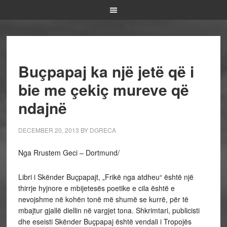
Buçpapaj ka një jetë që i
bie me çekiç mureve që
ndajnë
DECEMBER 20, 2013
BY
DGRECA
Nga Rrustem Geci – Dortmund/
Libri i Skënder Buçpapajt, „Frikë nga atdheu“ është një
thirrje hyjnore e mbijetesës poetike e cila është e
nevojshme në kohën tonë më shumë se kurrë, për të
mbajtur gjallë diellin në vargjet tona. Shkrimtari, publicisti
dhe eseisti Skënder Buçpapaj është vendali i Tropojës