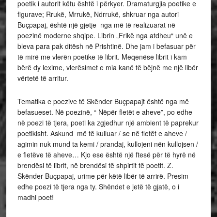
poetik i autorit këtu është i përkyer. Dramaturgjia poetike e
figurave; Rrukë, Mrrukë, Ndrrukë, shkruar nga autori
Buçpapaj, është një gjetje nga më të realizuarat në
poezinë moderne shqipe. Librin „Frikë nga atdheu“ unë e
bleva para pak ditësh në Prishtinë. Dhe jam i befasuar për
të mirë me vlerën poetike të librit. Meqenëse librit i kam
bërë dy lexime, vlerësimet e mia kanë të bëjnë me një libër
vërtetë të arritur.
Tematika e poezive të Skënder Buçpapajt është nga më
befasueset. Në poezinë, “ Nëpër fletët e aheve”, po edhe
në poezi të tjera, poeti ka zgjedhur një ambient të paprekur
poetikisht. Askund më të kulluar / se në fletët e aheve /
agimin nuk mund ta kemi / prandaj, kullojeni nën kullojsen /
e fletëve të aheve… Kjo ese është një ftesë për të hyrë në
brendësi të librit, në brendësi të shpirtit të poetit. Z.
Skënder Buçpapaj, urime për këtë libër të arrirë. Presim
edhe poezi të tjera nga ty. Shëndet e jetë të gjatë, o i
madhi poet!