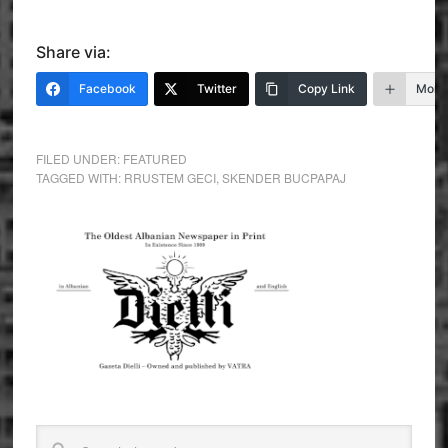
Share via:
Facebook
Twitter
Copy Link
More
FILED UNDER:
FEATURED
TAGGED WITH:
RRUSTEM GECI
,
SKENDER BUCPAPAJ