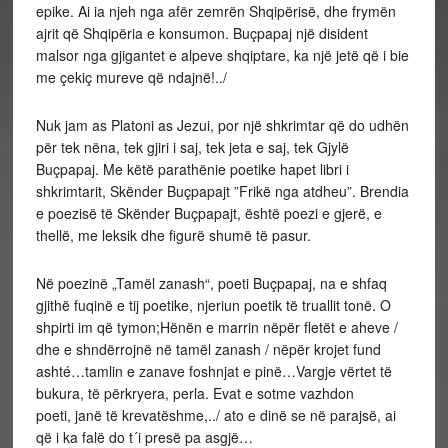
epike. Ai ia njeh nga afër zemrën Shqipërisë, dhe frymën
ajrit që Shqipëria e konsumon. Buçpapaj një disident
malsor nga gjigantet e alpeve shqiptare, ka një jetë që i bie
me çekiç mureve që ndajnë!../
Nuk jam as Platoni as Jezui, por një shkrimtar që do udhën
për tek nëna, tek gjiri i saj, tek jeta e saj, tek Gjylë
Buçpapaj. Me këtë parathënie poetike hapet libri i
shkrimtarit, Skënder Buçpapajt ”Frikë nga atdheu”. Brendia
e poezisë të Skënder Buçpapajt, është poezi e gjerë, e
thellë, me leksik dhe figurë shumë të pasur.
Në poezinë „Tamël zanash“, poeti Buçpapaj, na e shfaq
gjithë fuqinë e tij poetike, njeriun poetik të truallit tonë. O
shpirti im që tymon;Hënën e marrin nëpër fletët e aheve /
dhe e shndërrojnë në tamël zanash / nëpër krojet fund
ashté…tamlin e zanave foshnjat e pinë…Vargje vërtet të
bukura, të përkryera, perla. Evat e sotme vazhdon
poeti, janë të krevatëshme,../ ato e dinë se në parajsë, ai
që i ka falë do t´i presë pa asgjë…