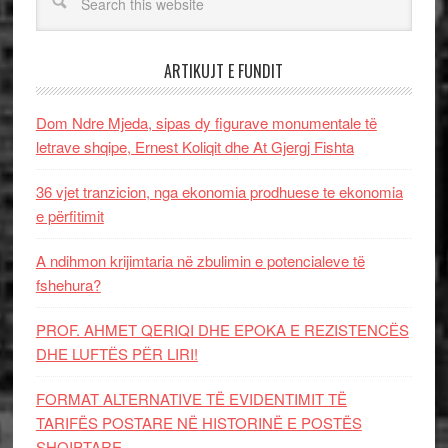
ARTIKUJT E FUNDIT
Dom Ndre Mjeda, sipas dy figurave monumentale të
letrave shqipe, Ernest Koliqit dhe At Gjergj Fishta
36 vjet tranzicion, nga ekonomia prodhuese te ekonomia
e përfitimit
A ndihmon krijimtaria në zbulimin e potencialeve të
fshehura?
PROF. AHMET QERIQI DHE EPOKA E REZISTENCЁS
DHE LUFTЁS PЁR LIRI!
FORMAT ALTERNATIVE TË EVIDENTIMIT TË
TARIFËS POSTARE NË HISTORINË E POSTËS
SHQIPTARE