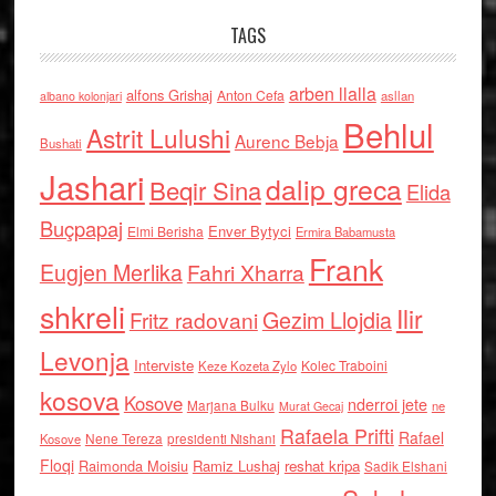
TAGS
arben llalla
alfons Grishaj
Anton Cefa
asllan
albano kolonjari
Behlul
Astrit Lulushi
Aurenc Bebja
Bushati
Jashari
dalip greca
Beqir Sina
Elida
Buçpapaj
Enver Bytyci
Elmi Berisha
Ermira Babamusta
Frank
Eugjen Merlika
Fahri Xharra
shkreli
Ilir
Gezim Llojdia
Fritz radovani
Levonja
Interviste
Kolec Traboini
Keze Kozeta Zylo
kosova
Kosove
nderroi jete
Marjana Bulku
ne
Murat Gecaj
Rafaela Prifti
Rafael
Nene Tereza
Kosove
presidenti Nishani
Floqi
Raimonda Moisiu
Ramiz Lushaj
reshat kripa
Sadik Elshani