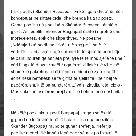
Libri poetik i Skënder Buçpapajt „Frikë nga atdheu“ është i
konceptuar në shtatë cikle, dhe brenda ka 210 poezi.
Gama poetike në poezinë e Skënder Buçpapajt është e
gjerë. Arti poetik i Skënder Buçpapajt është i ngrohtë dhe
mbresëlënës, epik dhe shpërthyes. Në poezinë
„Ndërsjelltas“ poeti me lirikën më shqipe i thotë të
vërtetës; Tani asnjë rrugë s´duhet të të sjellë te unë/ bëje
të pamundurën që asnjëra prej tyre të të mos sjellë te unë /
vërtiti nga të duash rrugët / ngatërroi si flokë një vit e më
shumë të pakrehura / bëji lëmsh e hidhi në zjarr rrugët /
edhe nëse betohesh se të gjitha të sjellin te unë / bëj të
pabërën, shpik të pamundurën…/ vdis, zhvdis, jeto, çjeto /
Mos shkel në asnjëren prej tyre / Të bëhem unë dëshmitar
…
Në këtë poezi himn, poeti Buçpapaj, tregon se është
gjigand në letërsinë tonë të bukur. Disa nga poezitë e
Skënder Buçpapajt mund të quhen rrëfenja, rrëfenja
poetike model. Në kohën tonë poezisë nuk po i shkojnë