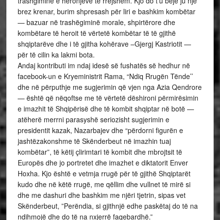
trashgiminë e heronjëve të rrëjshëm. Kjo do t’u bëjë ju një
brez krenar, burim shpresash për liri e bashkim kombëtar
— bazuar në trashëgiminë morale, shpirtërore dhe
kombëtare të heroit të vërtetë kombëtar të të gjithë
shqiptarëve dhe i të gjitha kohërave –Gjergj Kastriotit —
për të cilin ka lakmi bota.
Andaj kontributi im ndaj idesë së fushatës së hedhur në
facebook-un e Kryeministrit Rama, “Ndiq Rrugën Tënde’’
dhe në përputhje me sugjerimin që vjen nga Azia Qendrore
— është që nëqoftse me të vërtetë dëshironi përmirësimin
e imazhit të Shqipërisë dhe të kombit shqiptar në botë —
atëherë merrni parasyshë seriozisht sugjerimin e
presidentit kazak, Nazarbajev dhe “përdorni figurën e
jashtëzakonshme të Skënderbeut në imazhin tuaj
kombëtar”, të këtij çlirimtari të kombit dhe mbrojtsit të
Europës dhe jo portretet dhe imazhet e diktatorit Enver
Hoxha. Kjo është e vetmja rrugë për të gjithë Shqiptarët
kudo dhe në këtë rrugë, me qëllim dhe vullnet të mirë si
dhe me dashuri dhe bashkim me njëri tjetrin, sipas vet
Skënderbeut, ”Perëndia, si gjithnjë edhe paskëtaj do të na
ndihmojë dhe do të na nxjerrë faqebardhë.”