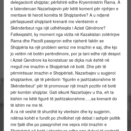
delegacionit shqiptar, përfshirë edhe Kryeministrin Rama. A
e falenderuan Nazarbajevin për këtë koment për njohjen e
meritave të heroit komëta të Shqiptarëve? A u ndjenë
përfaqsuesit shqiptarë krenarë me vlerësimin e
Skënderbeut nga një udhëheqës i Azisë Qëndrore?
Fatkeqsisht, ky moment nga vizita në Kazakistan zotërinjve
Rama dhe Pacolli pasqyron edhe njeherë faktin se
Shqipëria ka një problem serioz me imazhin e saj, dhe kjo
jo vetëm në botën perëndimore, por ja tani edhe një despot
i Azisë Qendrore ka konstatuar se diçka nuk është në
rregull me imazhin e Shqipërisë në botë. Dhe për të
përmirësuar imazhin e Shqipërisë, Nazarbajev u sugjeroi
shqiptarëve, që të përdorin “figurën e jashtzakonshme të
Skënderbeut” për të promovuar një imazh pozitiv në botë
për kombin shqiptar. Gati sikurë Nazarbajev u tha, eh ta
kishim ne këtë figurë të jashtzakonshme…..sa krenarë do
të ishim ne me të.
A ra në veshë të shurdhë ky vlerësim dhe ky sugjerim,
ndërsa kohët e fundit po zhvillohet një debat i ashpër politik
me fjalë dhe po pasqyrohet me vepra mbi imazhin e
Shqipërisë në botë i shoqëruar edhe nga dukuri të portretit