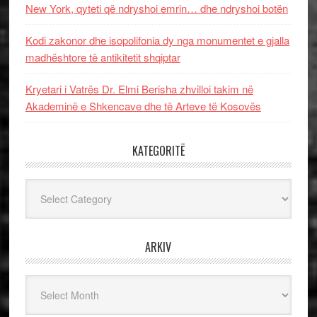
New York, qyteti që ndryshoi emrin… dhe ndryshoi botën
Kodi zakonor dhe isopolifonia dy nga monumentet e gjalla
madhështore të antikitetit shqiptar
Kryetari i Vatrës Dr. Elmi Berisha zhvilloi takim në
Akademinë e Shkencave dhe të Arteve të Kosovës
KATEGORITË
Kategoritë
ARKIV
Arkiv