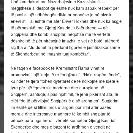
Unë jam dakort me Nazarbajevin e Kazakistanit —
megjithëse si despot që është nuk kam aspak respekt për
të pasi si një udhëheqës diktator ndonëse jo në nivelin
enevrist – ai është më afër Enver Hoxhës dhe nuk ka asgjë
të përbashkët me Gjergj Kastriotin Skëndrebe — që
Shqipëria dhe kombi shqiptar, nëqoftse me të vërtetë
dëshirojnë të përmirësojnë imazhin e vet në botë, atëherë,
siç tha ai,“Ju duhet ta përdorni figurën e jashtëzakonshme
të Skënderbeut në imazhin tuaj kombëtar”.
Në faqën e facebook të Kreministrit Rama vihet re
promovimi i një ideje të re “origjinale”, “Ndiq rrugën tënde”,
ku ndër të tjera ftohen qytetarët që të ndikojnë me idetë e
tyre për një “qeverisje moderne dhe europiane në
Shqipëri”, ashtuqë, sipas njoftimit, të jenë pikërisht ata, të
cilët “do të përvijojnë Shqipërinë e së ardhmes”. Sugjerimi
im është që si fillim, mos u largoni por rrini afër bazës
morale dhe interesave madhore të kombit shqiptar të
përcaktuara nga heroi i vërtetë kombëtar Gjergj Kastrioti
Skënderbe dhe mos e bazoni të ardhmen e vendit në