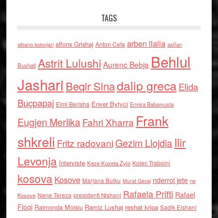
TAGS
arben llalla
alfons Grishaj
Anton Cefa
asllan
albano kolonjari
Behlul
Astrit Lulushi
Aurenc Bebja
Bushati
Jashari
dalip greca
Beqir Sina
Elida
Buçpapaj
Enver Bytyci
Elmi Berisha
Ermira Babamusta
Frank
Eugjen Merlika
Fahri Xharra
shkreli
Ilir
Gezim Llojdia
Fritz radovani
Levonja
Interviste
Kolec Traboini
Keze Kozeta Zylo
kosova
Kosove
nderroi jete
Marjana Bulku
ne
Murat Gecaj
Rafaela Prifti
Rafael
Nene Tereza
Kosove
presidenti Nishani
Floqi
Raimonda Moisiu
Ramiz Lushaj
reshat kripa
Sadik Elshani