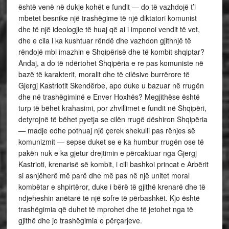
është venë në dukje kohët e fundit — do të vazhdojë t’i
mbetet besnike një trashëgime të një diktatori komunist
dhe të një ideologjie të huaj që ai i imponoi vendit të vet,
dhe e cila i ka kushtuar rëndë dhe vazhdon gjithnjë të
rëndojë mbi imazhin e Shqipërisë dhe të kombit shqiptar?
Andaj, a do të ndërtohet Shqipëria e re pas komuniste në
bazë të karakterit, moralit dhe të cilësive burrërore të
Gjergj Kastriotit Skendërbe, apo duke u bazuar në rrugën
dhe në trashëgiminë e Enver Hoxhës? Megjithëse është
turp të bëhet krahasimi, por zhvillimet e fundit në Shqipëri,
detyrojnë të bëhet pyetja se cilën rrugë dëshiron Shqipëria
— madje edhe pothuaj një çerek shekulli pas rënjes së
komunizmit — sepse duket se e ka humbur rrugën ose të
pakën nuk e ka gjetur drejtimin e përcaktuar nga Gjergj
Kastrioti, krenarisë së kombit, i cili bashkoi princat e Arbërit
si asnjëherë më parë dhe më pas në një unitet moral
kombëtar e shpirtëror, duke i bërë të gjithë krenarë dhe të
ndjeheshin anëtarë të një sofre të përbashkët. Kjo është
trashëgimia që duhet të mprohet dhe të jetohet nga të
gjithë dhe jo trashëgimia e përçarjeve.