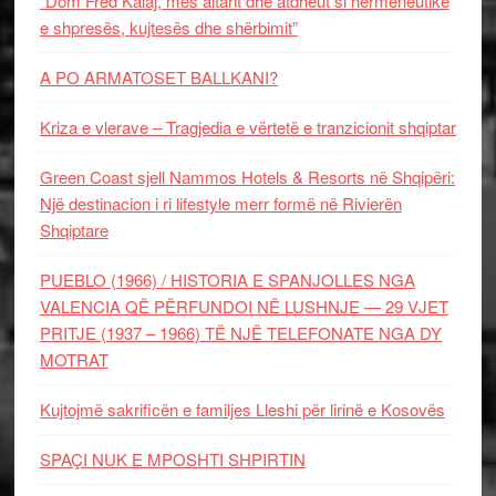
“Dom Fred Kalaj, mes altarit dhe atdheut si hermeneutikë
e shpresës, kujtesës dhe shërbimit”
A PO ARMATOSET BALLKANI?
Kriza e vlerave – Tragjedia e vërtetë e tranzicionit shqiptar
Green Coast sjell Nammos Hotels & Resorts në Shqipëri:
Një destinacion i ri lifestyle merr formë në Rivierën
Shqiptare
PUEBLO (1966) / HISTORIA E SPANJOLLES NGA
VALENCIA QË PËRFUNDOI NË LUSHNJE — 29 VJET
PRITJE (1937 – 1966) TË NJË TELEFONATE NGA DY
MOTRAT
Kujtojmë sakrificën e familjes Lleshi për lirinë e Kosovës
SPAÇI NUK E MPOSHTI SHPIRTIN