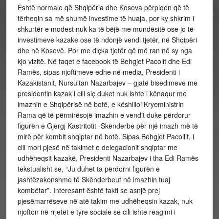
Është normale që Shqipëria dhe Kosova përpiqen që të
tërheqin sa më shumë investime të huaja, por ky shkrim i
shkurtër e modest nuk ka të bëjë me mundësitë ose jo të
investimeve kazake ose të ndonjë vendi tjetër, në Shqipëri
dhe në Kosovë. Por me diçka tjetër që më ran në sy nga
kjo vizitë. Në faqet e facebook të Behgjet Pacolit dhe Edi
Ramës, sipas njoftimeve edhe në media, Presidenti i
Kazakistanit, Nursultan Nazarbajev – gjatë bisedimeve me
presidentin kazak i cili siç duket nuk ishte i kënaqur me
imazhin e Shqipërisë në botë, e këshilloi Kryeministrin
Rama që të përmirësojë imazhin e vendit duke përdorur
figurën e Gjergj Kastritotit -Skënderbe për një imazh më të
mirë për kombit shqiptar në botë. Sipas Behgjet Pacollit, i
cili mori pjesë në takimet e delegacionit shqiptar me
udhëheqsit kazakë, Presidenti Nazarbajev i tha Edi Ramës
tekstualisht se, “Ju duhet ta përdorni figurën e
jashtëzakonshme të Skënderbeut në imazhin tuaj
kombëtar”. Interesant është fakti se asnjë prej
pjesëmarrëseve në atë takim me udhëheqsin kazak, nuk
njofton në rrjetët e tyre sociale se cili ishte reagimi i