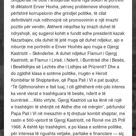
të diktatorit Enver Hoxha, përveç problemeve shoqërore,
përfshirë korrupsionin dhe grindjet politike, të cilat
definitivisht nuk ndihmojnë në promoovimin e një imazhi
pozitiv për vendin. Atëherë nëqoftse ky imazh duhet të
ndryshojë, siç sugjeroi kohët e fundit edhe presidenti kazak
Nazarbajev, cila duhet të jetë rruga që duhet ndjekur, ajo e
mburrje me portretin e Enver Hoxhës apo rruga e Gjergj
Kastriotit – Skënderbe. A duhet ndjekur Flamuri i Gjergj
Kastriotit, ai Flamur i Lirisë, i Nderit, i Burrërisë dhe i Besës,
i Besëlidhjes së Lezhës dhe i Lidhjes së Prizrenit? Dhe a
do zgjidhë klasa e sotëme politike, rrugën e Heroit
Kombëtar të Shqiptarëve, që Papa Pali i VI e pat quajtur,
“Të Gjithmonshim e fisit tuaj, i cili gjithëherë mbi çdo interes
ka venë vlerat e trashëguara të besës, nderit e të
burrërisë….Këto virtyte, Gjergj Kastrioti ua ka lënë në rojë
e trashëgim të shënjtë në Atdhe dhe në mërgim”, përfundoi
Papa Pali i VI në mesazhin e tij drejtuar kombit shqiptar, me
rastin e 500-vjetorit të Gjergj Kastriotit, në Romë me 25 Prill
1968. A është kjo trashëgimi, a po klasa e sotëme politike,
për interesa të ngushta vetjake, partiake e financiare — siç