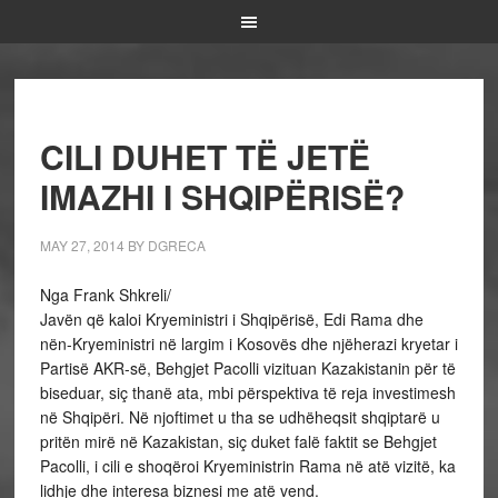
CILI DUHET TË JETË
IMAZHI I SHQIPËRISË?
MAY 27, 2014
BY
DGRECA
Nga Frank Shkreli/
Javën që kaloi Kryeministri i Shqipërisë, Edi Rama dhe
nën-Kryeministri në largim i Kosovës dhe njëherazi kryetar i
Partisë AKR-së, Behgjet Pacolli vizituan Kazakistanin për të
biseduar, siç thanë ata, mbi përspektiva të reja investimesh
në Shqipëri. Në njoftimet u tha se udhëheqsit shqiptarë u
pritën mirë në Kazakistan, siç duket falë faktit se Behgjet
Pacolli, i cili e shoqëroi Kryeministrin Rama në atë vizitë, ka
lidhje dhe interesa biznesi me atë vend.