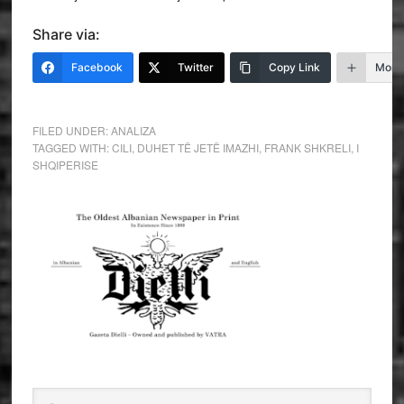
Share via:
Facebook
Twitter
Copy Link
More
FILED UNDER:
ANALIZA
TAGGED WITH:
CILI
,
DUHET TË JETË IMAZHI
,
FRANK SHKRELI
,
I
SHQIPERISE