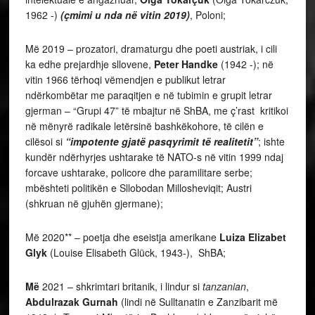
1962 -)
(çmimi u nda në vitin 2019)
, Poloni;
Më 2019 – prozatori, dramaturgu dhe poeti austriak, i cili
ka edhe prejardhje sllovene,
Peter Handke
(1942 -); në
vitin 1966 tërhoqi vëmendjen e publikut letrar
ndërkombëtar me paraqitjen e në tubimin e grupit letrar
gjerman – “Grupi 47” të mbajtur në ShBA, me ç’rast kritikoi
në mënyrë radikale letërsinë bashkëkohore, të cilën e
cilësoi si
“impotente gjatë pasqyrimit të realitetit”
; ishte
kundër ndërhyrjes ushtarake të NATO-s në vitin 1999 ndaj
forcave ushtarake, policore dhe paramilitare serbe;
mbështeti politikën e Sllobodan Millosheviqit; Austri
(shkruan në gjuhën gjermane);
Më 2020** – poetja dhe eseistja amerikane
Luiza Elizabet
Glyk
(Louise Elisabeth Glück, 1943-), ShBA;
Më
2021 –
shkrimtari britanik, i lindur
si
tanzanian
,
Abdulrazak Gurnah
(lindi në Sulltanatin e Zanzibarit më