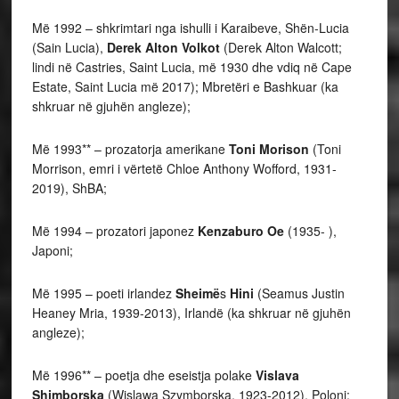
Më 1992 – shkrimtari nga ishulli i Karaibeve, Shën-Lucia
(Sain Lucia),
Derek Alton Volkot
(Derek Alton Walcott;
lindi në Castries, Saint Lucia, më 1930 dhe vdiq në Cape
Estate, Saint Lucia më 2017); Mbretëri e Bashkuar (ka
shkruar në gjuhën angleze);
Më 1993** – prozatorja amerikane
Toni Morison
(Toni
Morrison, emri i vërtetë Chloe Anthony Wofford, 1931-
2019), ShBA;
Më 1994 – prozatori japonez
Kenzaburo Oe
(1935- ),
Japoni;
Më 1995 – poeti irlandez
Sheimë
s
Hini
(Seamus Justin
Heaney Mria, 1939-2013), Irlandë (ka shkruar në gjuhën
angleze);
Më 1996** – poetja dhe eseistja polake
Vislava
Shimborska
(Wislawa Szymborska, 1923-2012), Poloni;