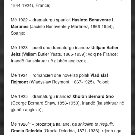
1844-1924), Francë;
Më 1922 – dramaturgu spanjoll
Hasinto Benavente i
Martines
(Jacinto Benavente y Martínez, 1866-1954),
Spanjë;
Më 1923 – poeti dhe dramaturgu irlandez
Uilljam Batler
Jeitz
(William Butler Yeats, 1865-1939); vdiq në Francë;
Irlandë (ka shkruar në gjuhën angleze);
Më 1924 – romancieri dhe novelisti polak
Vladislaf
Rejmont
(Wladyslaw Reymont, 1867-1925), Poloni;
Më 1925 – dramaturgu irlandez
Xhorxh Bernard Sho
(George Bernard Shaw, 1856-1950), Irlandë (ka shkruar në
gjuhën angleze);
Më 1926** – prozatorja italiane,
pa shkollim të rregullt
,
Gracia Deledda
(Gracia Deledda, 1871-1936); rrjedh nga