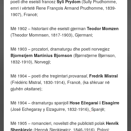
poeti dhe eseisti francez
Syli Prydom
(Sully Prudhomme,
emri i vërtetë Rene François Armand Prudhomme, 1839-
1907), Francë;
Më 1902 – historiani dhe eseisti gjerman
Teodor Momzen
(Theodor Mommsen, 1817-1903), Gjermani;
Më 1903 – prozatori, dramaturgu dhe poeti norvegjez
Bjornstjern Martinius Bjornson
(Bjørnstjerne Bjørnson,
1832-1910), Norvegji;
Më 1904 – poeti dhe tregimtari
provansal
,
Fredrik Mistral
(Frédéric Mistral, 1830-1914), Francë, (ka shkruar në
gjuhën
oksitane
);
Më 1904 – dramaturgu spanjoll
Hose Ečegarai i Eisagirre
(José Echegaray y Eizaguirre, 1832-1916),
Spanjë;
Më 1905 – romancieri, novelisti dhe publicisti polak
Henrik
Shenkieviç
(Henryk Sienkiewicz, 1846-1916), Poloni;