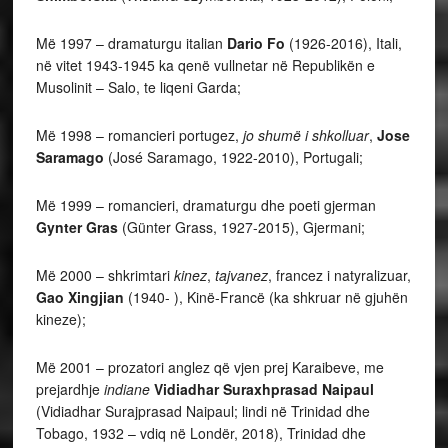
Më 1997 – dramaturgu italian
Dario Fo
(1926-2016), Itali,
në vitet 1943-1945 ka qenë vullnetar në Republikën e
Musolinit – Salo, te liqeni Garda;
Më 1998 – romancieri portugez,
jo shumë i shkolluar
,
Jose
Saramago
(José Saramago, 1922-2010), Portugali;
Më 1999 – romancieri, dramaturgu dhe poeti gjerman
Gynter Gras
(Günter Grass, 1927-2015), Gjermani;
Më 2000 – shkrimtari
kinez
,
tajvanez
, francez i natyralizuar,
Gao Xingjian
(1940- ), Kinë-Francë (ka shkruar në gjuhën
kineze);
Më 2001 – prozatori anglez që vjen prej Karaibeve, me
prejardhje
indiane
Vidiadhar Suraxhprasad Naipaul
(Vidiadhar Surajprasad Naipaul; lindi në Trinidad dhe
Tobago, 1932 – vdiq në Londër, 2018), Trinidad dhe