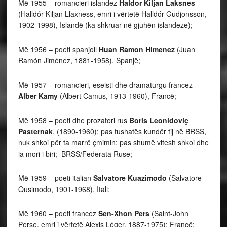
Më 1955 – romancieri islandez
Haldor Kiljan Laksnes
(Halldór Kiljan Llaxness, emri i vërtetë Halldór Gudjonsson,
1902-1998), Islandë (ka shkruar në gjuhën islandeze);
Më 1956 – poeti spanjoll
Huan Ramon Himenez
(Juan
Ramón Jiménez, 1881-1958), Spanjë;
Më 1957 – romancieri, eseisti dhe dramaturgu francez
Alber Kamy
(Albert Camus, 1913-1960), Francë;
Më 1958 – poeti dhe prozatori rus
Boris Leonidoviç
Pasternak
, (1890-1960); pas fushatës kundër tij në BRSS,
nuk shkoi për ta marrë çmimin; pas shumë vitesh shkoi dhe
ia mori i biri; BRSS/Federata Ruse;
Më 1959 – poeti italian
Salvatore Kuazimodo
(Salvatore
Qusimodo, 1901-1968), Itali;
Më 1960 – poeti francez
Sen-Xhon Pers
(Saint-John
Perse, emri i vërtetë Alexis Léger, 1887-1975); Francë;