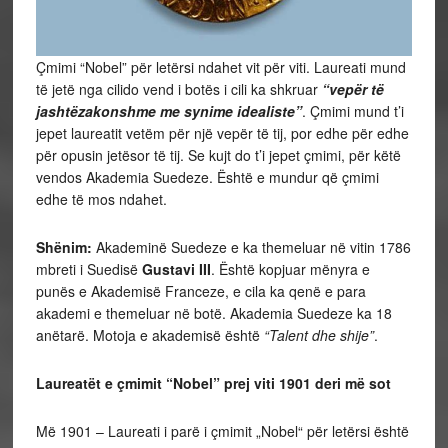
Çmimi “Nobel” për letërsi ndahet vit për viti. Laureati mund
të jetë nga cilido vend i botës i cili ka shkruar
“vepër të
jashtëzakonshme me synime idealiste”
. Çmimi mund t’i
jepet laureatit vetëm për një vepër të tij, por edhe për edhe
për opusin jetësor të tij. Se kujt do t’i jepet çmimi, për këtë
vendos Akademia Suedeze. Është e mundur që çmimi
edhe të mos ndahet.
Shënim:
Akademinë Suedeze e ka themeluar në vitin 1786
mbreti i Suedisë
Gustavi III
. Është kopjuar mënyra e
punës e Akademisë Franceze, e cila ka qenë e para
akademi e themeluar në botë. Akademia Suedeze ka 18
anëtarë. Motoja e akademisë është
“Talent dhe shije”
.
Laureatët e çmimit “Nobel” prej viti 1901 deri më sot
Më 1901 – Laureati i parë i çmimit „Nobel“ për letërsi është