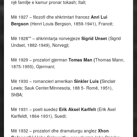
një familje e kamur pronar tokash; Itali;
Më 1927 – filozofi dhe shkrimtari francez
Anri Lui
Bergson
(Henri Louis Bergson, 1859-1941), Francë;
Më 1928** – shkrimtarja norvegjeze
Sigrid Unset
(Sigrid
Undset, 1882-1949), Norvegji;
Më 1929 – prozatori gjerman
Tomas Man (
Thomas Mann,
1875-1955), Gjermani;
Më 1930 – romancieri amerikan
Sinkler Luis (
Sinclair
Lewis; Sauk Center/Minnesota, 188 5- Romë, 1951),
ShBA;
Më 1931 – poeti suedez
Erik Aksel Karlfelt
(Erik Axel
Karlfeldt, 1864-1931), Suedi;
Më 1932 – prozatori dhe dramaturgu anglez
Xhon