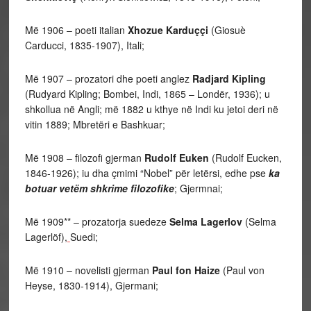
Më 1906 – poeti italian
Xhozue Karduççi
(Giosuè
Carducci, 1835-1907), Itali;
Më 1907 – prozatori dhe poeti anglez
Radjard Kipling
(Rudyard Kipling; Bombei, Indi, 1865 – Londër, 1936); u
shkollua në Angli; më 1882 u kthye në Indi ku jetoi deri në
vitin 1889; Mbretëri e Bashkuar;
Më 1908 – filozofi gjerman
Rudolf Euken
(Rudolf Eucken,
1846-1926); iu dha çmimi “Nobel” për letërsi, edhe pse
ka
botuar vetëm shkrime filozofike
; Gjermnai;
Më 1909** – prozatorja suedeze
Selma Lagerlov
(Selma
Lagerlöf),
Suedi;
Më 1910 – novelisti gjerman
Paul fon Haize
(Paul von
Heyse, 1830-1914), Gjermani;