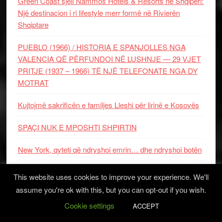
Green Coast sjell Nammos Hotels & Resorts në Shqipëri:
Një destinacion i ri lifestyle merr formë në Rivierën
Shqiptare
PUEBLO (1966) / HISTORIA E SPANJOLLES NGA
VALENCIA QË PËRFUNDOI NË LUSHNJE — 29 VJET
PRITJE (1937 – 1966) TË NJË TELEFONATE NGA DY
MOTRAT
Kujtojmë sakrificën e familjes Lleshi për lirinë e Kosovës
SPAÇI NUK E MPOSHTI SHPIRTIN
New York, qyteti që ndryshoi emrin… dhe ndryshoi botën
Kodi zakonor dhe isopolifonia dy nga monumentet e gjalla
This website uses cookies to improve your experience. We'll
madhështore të antikitetit shqiptar
assume you're ok with this, but you can opt-out if you wish.
Cookie settings
Kryetari i Vatrës Dr. Elmi Berisha zhvilloi takim në
ACCEPT
Akademinë e Shkencave dhe të Arteve të Kosovës