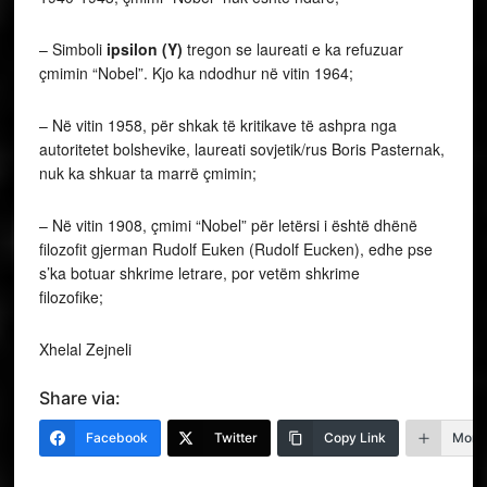
– Simboli
ipsilon (Y)
tregon se laureati e ka refuzuar
çmimin “Nobel”. Kjo ka ndodhur në vitin 1964;
– Në vitin 1958, për shkak të kritikave të ashpra nga
autoritetet bolshevike, laureati sovjetik/rus Boris Pasternak,
nuk ka shkuar ta marrë çmimin;
– Në vitin 1908, çmimi “Nobel” për letërsi i është dhënë
filozofit gjerman Rudolf Euken
(Rudolf Eucken), edhe pse
s’ka botuar shkrime letrare, por vetëm shkrime
filozofike;
Xhelal Zejneli
Share via:
Facebook
Twitter
Copy Link
More