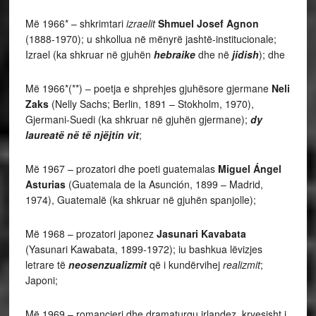
Më 1966* – shkrimtari
izraelit
Shmuel Josef Agnon
(1888-1970); u shkollua në mënyrë jashtë-institucionale;
Izrael (ka shkruar në gjuhën
hebraike
dhe në
jidish
); dhe
Më 1966*(**) – poetja e shprehjes gjuhësore gjermane
Neli
Zaks
(Nelly Sachs; Berlin, 1891 – Stokholm, 1970),
Gjermani-Suedi (ka shkruar në gjuhën gjermane);
dy
laureatë në të njëjtin vit
;
Më 1967 – prozatori dhe poeti guatemalas
Miguel Ángel
Asturias
(Guatemala de la Asunción, 1899 – Madrid,
1974), Guatemalë (ka shkruar në gjuhën spanjolle);
Më 1968 – prozatori japonez
Jasunari Kavabata
(Yasunari Kawabata, 1899-1972); iu bashkua lëvizjes
letrare të
neosenzualizmit
që i kundërvihej
realizmit
;
Japoni;
Më 1969 – romancieri dhe dramaturgu irlandez, kryesisht i