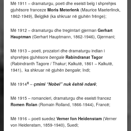
Më 1911 – dramaturgu, poeti dhe eseisti belg i shprehjes
gjuhësore franceze
Moris Meterlenk
(Maurice Maeterlinck,
1862-1949), Belgjikë (ka shkruar në gjuhën frënge);
Më 1912 – dramaturgu dhe tregimtari gjerman
Gerhart
Hauptman
(Gerhart Hauptmann, 1862-1946), Gjermani;
Më 1913 – poeti, prozatori dhe dramaturgu indian i
shprehjes gjuhësore
bengale
Rabindranat Tagor
(Rabindranth Tagore / Thakur; Kalkutë, 1861 – Kalkutë,
1941), ka shkruar në gjuhën
bengale
; Indi;
X
Më 1914
–
çmimi “Nobel” nuk është ndarë
;
Më 1915 – romancieri, dramaturgu dhe eseisti francez
Romen Rolan
(Romain Rolland, 1866-1944), Francë;
Më 1916 – poeti suedez
Verner fon Heidenstam
(Verner
von Heidenstam, 1859-1940), Suedi;