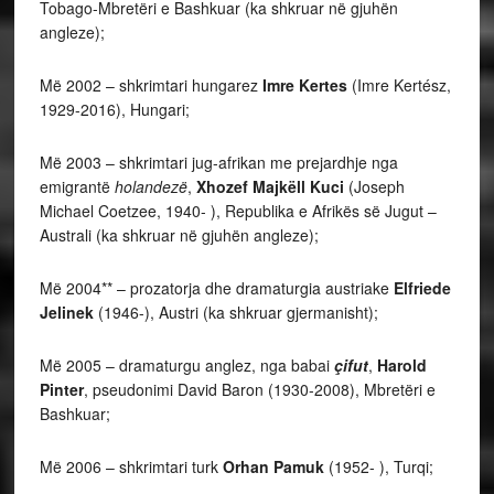
Tobago-Mbretëri e Bashkuar (ka shkruar në gjuhën
angleze);
Më 2002 – shkrimtari hungarez
Imre Kertes
(Imre Kertész,
1929-2016), Hungari;
Më 2003 – shkrimtari jug-afrikan me prejardhje nga
emigrantë
holandezë
,
Xhozef Majkëll Kuci
(Joseph
Michael Coetzee, 1940- ), Republika e Afrikës së Jugut –
Australi (ka shkruar në gjuhën angleze);
Më 2004** – prozatorja dhe dramaturgia austriake
Elfriede
Jelinek
(1946-), Austri (ka shkruar gjermanisht);
Më 2005 – dramaturgu anglez, nga babai
çifut
,
Harold
Pinter
, pseudonimi David Baron (1930-2008), Mbretëri e
Bashkuar;
Më 2006 – shkrimtari turk
Orhan Pamuk
(1952- ), Turqi;