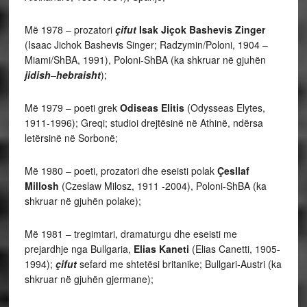
Më 1978 – prozatori
çifut
Isak Jiçok Bashevis Zinger
(Isaac Jichok Bashevis Singer; Radzymin/Poloni, 1904 –
Miami/ShBA, 1991), Poloni-ShBA (ka shkruar në gjuhën
jidish
–
hebraisht
);
Më 1979 – poeti grek
Odiseas Elitis
(Odysseas Elytes,
1911-1996); Greqi; studioi drejtësinë në Athinë, ndërsa
letërsinë në Sorbonë;
Më 1980 – poeti, prozatori dhe eseisti polak
Çesllaf
Millosh
(Czeslaw Milosz, 1911 -2004), Poloni-ShBA (ka
shkruar në gjuhën polake);
Më 1981 – tregimtari, dramaturgu dhe eseisti me
prejardhje nga Bullgaria,
Elias Kaneti
(Elias Canetti, 1905-
1994);
çifut
sefard me shtetësi britanike; Bullgari-Austri (ka
shkruar në gjuhën gjermane);