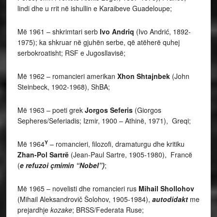
lindi dhe u rrit në ishullin e Karaibeve Guadeloupe;
Më 1961 – shkrimtari serb
Ivo Andriq
(Ivo Andrić, 1892-
1975); ka shkruar në gjuhën serbe, që atëherë quhej
serbokroatisht; RSF e Jugosllavisë;
Më 1962 – romancieri amerikan
Xhon Shtajnbek
(John
Steinbeck, 1902-1968), ShBA;
Më 1963 – poeti grek
Jorgos Seferis
(Giorgos
Sepheres/Seferiadis; Izmir, 1900 – Athinë, 1971), Greqi;
Y
Më 1964
– romancieri, filozofi, dramaturgu dhe kritiku
Zhan-Pol Sartrë
(Jean-Paul Sartre, 1905-1980), Francë
(
e refuzoi çmimin “Nobel”)
;
Më 1965 – novelisti dhe romancieri rus
Mihail Shollohov
(Mihail Aleksandrovič Šolohov, 1905-1984),
autodidakt
me
prejardhje
kozake
; BRSS/Federata Ruse;