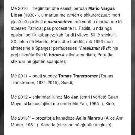
Më 2010 – tregimtari dhe eseisti peruan
Mario Vargas
Llosa
(1936- ), u martua me
emtën
e shkurorëzuar; mori
pjesë në qerthujt
e marksistëve
; më vonë u martua me të
mbesën
Patricia; pas procesit të H. Padilit, u nda nga
opsioni politik kubanez; kah fundi i viteve ’50 të shekullit
XX, jeton në Madrid, Paris dhe Londër; më 1993 mori
shtetësinë e Spanjës; përfaqësues
“i realizmit të ri’
; një
prej nismëtarëve të
boom
-it
latino-amerikan; Peru (ka
shkruar në gjuhën spanjolle);
Më 2011 – poeti suedez
Tomas Transtromer
(Tomas
Tranströmer, 1931-2015), Suedi;
Më 2012 – shkrimtari kinez
Mo Jan
(emri i vërtetë Guan
Moye, si krijues njihet me emrin Mo Yan, 1955- ), Kinë;
Më 2013** – prozatorja kanadeze
Aelis Manrou
(Alice Ann
Munro, 1931-), Kanada (shkruan në gjuhën angleze);