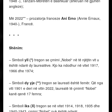
1948 -), Tanzani-Mbretëri e Bashkuar (shkruan në gjuhën
angleze);
Më 2022** – prozatorja franceze
Ani Erno
(Annie Ernaux,
1940-), Francë.
* * *
Shënim:
– Simboli
yll (*)
tregon se
çmimi
„Nobel“
në të njëjtin vit u
është ndarë dy laureatëve. Kjo ka ndodhur në vitet 1917,
1966 dhe 1974;
– Simboli
dy yje (**)
tregon se laureati është femër. Që nga
viti 1901 e deri në vitin 2022, laureatë të çmimit “Nobel”
kanë qenë 17 femra;
– Simboli
iks (X)
tregon se në vitet 1914, 1918, 1935 dhe
1940-1943, çmimi “Nobel” nuk është ndarë;