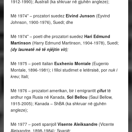
1912-1990); Australi (ka shkruar në gjuhën angleze);
Më 1974* – prozatori suedez
Eivind Junson
(Eyvind
Johnson, 1900-1976), Suedi; dhe
Më 1974* – poeti dhe prozatori suedez
Hari Edmund
Martinson
(Harry Edmund Martinson, 1904-1978), Suedi;
(dy laureatë
në të njëjtin vit)
;
Më 1975 – poeti italian
Euxhenio Montale
(Eugenio
Montale, 1896-1981); i filloi studimet e letërsisë, por
nuk i
kreu
; Itali;
Më 1976 – prozatori amerikan, bir i emigrantit
çifut
të
ardhur nga Rusia në Kanada,
Sol Bellou
(Saul Bellow,
1915-2005); Kanada – ShBA (ka shkruar në gjuhën
angleze);
Më 1977 – poeti spanjoll
Visente Aleiksandre
(Vicente
Aleixandre, 1898-1984); Spanjë;