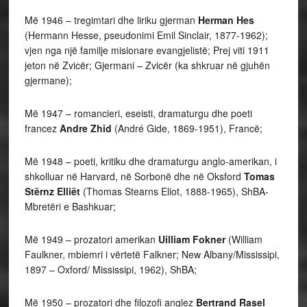
Më 1946 – tregimtari dhe liriku gjerman
Herman Hes
(Hermann Hesse, pseudonimi Emil Sinclair, 1877-1962);
vjen nga një familje misionare evangjelistë; Prej viti 1911
jeton në Zvicër; Gjermani – Zvicër (ka shkruar në gjuhën
gjermane);
Më 1947 – romancieri, eseisti, dramaturgu dhe poeti
francez
Andre Zhid
(André Gide, 1869-1951), Francë;
Më 1948 – poeti, kritiku dhe dramaturgu anglo-amerikan, i
shkolluar në Harvard, në Sorbonë dhe në Oksford
Tomas
Stërnz Elliët
(Thomas Stearns Eliot, 1888-1965), ShBA-
Mbretëri e Bashkuar;
Më 1949 – prozatori amerikan
Uilliam Fokner
(William
Faulkner, mbiemri i vërtetë Falkner; New Albany/Mississipi,
1897 – Oxford/ Mississipi, 1962), ShBA;
Më 1950 – prozatori dhe filozofi anglez
Bertrand Rasel