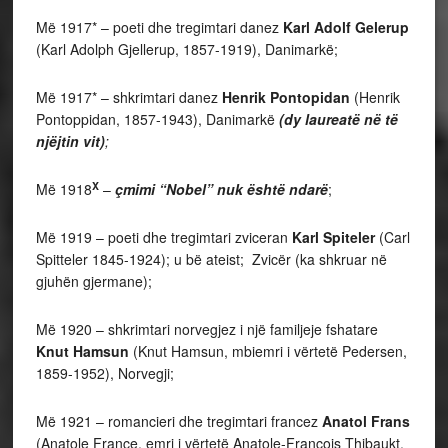
Më 1917* – poeti dhe tregimtari danez
Karl Adolf Gelerup
(Karl Adolph Gjellerup, 1857-1919), Danimarkë;
Më 1917* – shkrimtari danez
Henrik Pontopidan
(Henrik
Pontoppidan, 1857-1943), Danimarkë
(dy laureatë në të
njëjtin vit)
;
X
Më 1918
–
çmimi “Nobel” nuk është ndarë
;
Më 1919 – poeti dhe tregimtari zviceran
Karl Spiteler
(Carl
Spitteler 1845-1924); u bë ateist; Zvicër (ka shkruar në
gjuhën gjermane);
Më 1920 – shkrimtari norvegjez i një familjeje fshatare
Knut Hamsun
(Knut Hamsun, mbiemri i vërtetë Pedersen,
1859-1952), Norvegji;
Më 1921 – romancieri dhe tregimtari francez
Anatol Frans
(Anatole France, emri i vërtetë Anatole-François Thibaukt,