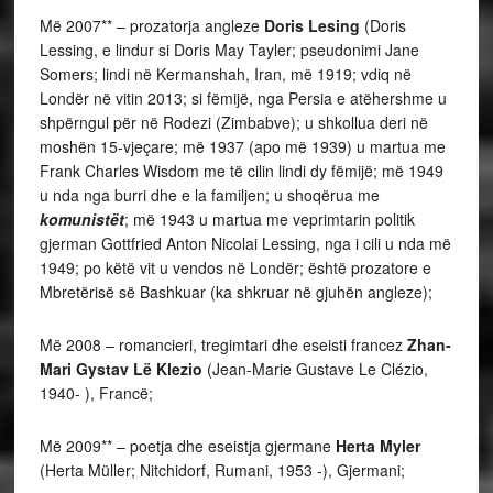
Më 2007** – prozatorja angleze
Doris Lesing
(Doris
Lessing, e lindur si Doris May Tayler; pseudonimi Jane
Somers; lindi në Kermanshah, Iran, më 1919; vdiq në
Londër në vitin 2013; si fëmijë, nga Persia e atëhershme u
shpërngul për në Rodezi (Zimbabve); u shkollua deri në
moshën 15-vjeçare; më 1937 (apo më 1939) u martua me
Frank Charles Wisdom me të cilin lindi dy fëmijë; më 1949
u nda nga burri dhe e la familjen; u shoqërua me
komunistët
; më 1943 u martua me veprimtarin politik
gjerman Gottfried Anton Nicolai Lessing, nga i cili u nda më
1949; po këtë vit u vendos në Londër; është prozatore e
Mbretërisë së Bashkuar (ka shkruar në gjuhën angleze);
Më 2008 – romancieri, tregimtari dhe eseisti francez
Zhan-
Mari Gystav Lë Klezio
(Jean-Marie Gustave Le Clézio,
1940- ), Francë;
Më 2009** – poetja dhe eseistja gjermane
Herta Myler
(Herta Müller; Nitchidorf, Rumani, 1953 -), Gjermani;