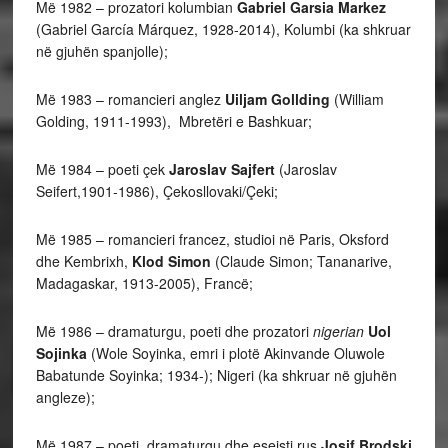
Më 1982 – prozatori kolumbian
Gabriel Garsia Markez
(Gabriel García Márquez, 1928-2014), Kolumbi (ka shkruar
në gjuhën spanjolle);
Më 1983 – romancieri anglez
Uiljam Gollding
(William
Golding, 1911-1993), Mbretëri e Bashkuar;
Më 1984 – poeti çek
Jaroslav Sajfert
(Jaroslav
Seifert,1901-1986), Çekosllovaki/Çeki;
Më 1985 – romancieri francez, studioi në Paris, Oksford
dhe Kembrixh,
Klod Simon
(Claude Simon; Tananarive,
Madagaskar, 1913-2005), Francë;
Më 1986 – dramaturgu, poeti dhe prozatori
nigerian
Uol
Sojinka
(Wole Soyinka, emri i plotë Akinvande Oluwole
Babatunde Soyinka; 1934-); Nigeri (ka shkruar në gjuhën
angleze);
Më 1987 – poeti, dramaturgu dhe eseisti rus
Josif Brodski