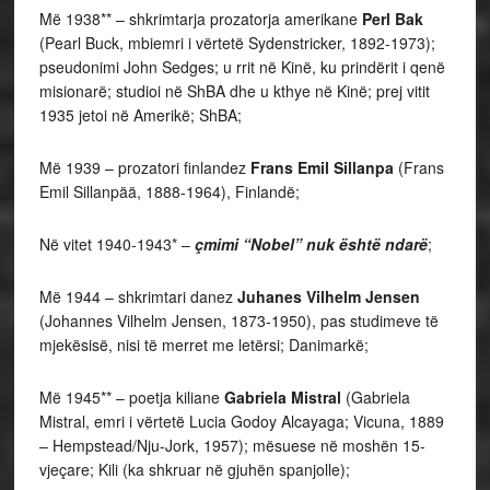
Më 1938** – shkrimtarja prozatorja amerikane
Perl Bak
(Pearl Buck, mbiemri i vërtetë Sydenstricker, 1892-1973);
pseudonimi John Sedges; u rrit në Kinë, ku prindërit i qenë
misionarë; studioi në ShBA dhe u kthye në Kinë; prej vitit
1935 jetoi në Amerikë; ShBA;
Më 1939 – prozatori finlandez
Frans Emil Sillanpa
(Frans
Emil Sillanpää, 1888-1964), Finlandë;
Në vitet 1940-1943* –
çmimi “Nobel” nuk është ndarë
;
Më 1944 – shkrimtari danez
Juhanes Vilhelm Jensen
(Johannes Vilhelm Jensen, 1873-1950), pas studimeve të
mjekësisë, nisi të merret me letërsi; Danimarkë;
Më 1945** – poetja kiliane
Gabriela Mistral
(Gabriela
Mistral, emri i vërtetë Lucia Godoy Alcayaga; Vicuna, 1889
– Hempstead/Nju-Jork, 1957); mësuese në moshën 15-
vjeçare; Kili (ka shkruar në gjuhën spanjolle);