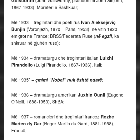
Golsuorthi (
John Galsworthy, pseudonimi John Sinjohn;
1867-1933), Mbretëri e Bashkuar;
Më 1933 – tregimtari dhe poeti rus
Ivan Aleksejeviç
Bunjin
(Voronjezh, 1870 – Paris, 1953); në vitin 1920
emigroi në Francë; BRSS/Federata Ruse (
në egzil
, ka
shkruar në gjuhën ruse);
Më 1934 – dramaturgu dhe tregimtari italian
Luixhi
Pirandello
(Luigi Pirandello, 1867-1936), Itali;
Më 1935* –
çmimi “Nobel” nuk është ndarë
;
Më 1936 – dramaturgu amerikan
Juxhin Ounil
(Eugene
O’Neill, 1888-1953), ShBA;
Më 1937 – romancieri dhe tregimtari francez
Rozhe
Marten dy Gar
(Roger Martin du Gard, 1881-1958),
Francë;