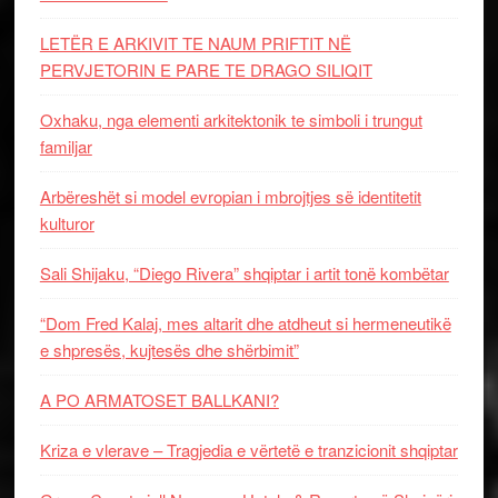
LETËR E ARKIVIT TE NAUM PRIFTIT NË
PERVJETORIN E PARE TE DRAGO SILIQIT
Oxhaku, nga elementi arkitektonik te simboli i trungut
familjar
Arbëreshët si model evropian i mbrojtjes së identitetit
kulturor
Sali Shijaku, “Diego Rivera” shqiptar i artit tonë kombëtar
“Dom Fred Kalaj, mes altarit dhe atdheut si hermeneutikë
e shpresës, kujtesës dhe shërbimit”
A PO ARMATOSET BALLKANI?
Kriza e vlerave – Tragjedia e vërtetë e tranzicionit shqiptar