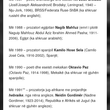
(Josif/Joseph Aleksandrovič Brodsky; Leningrad, 1940 –
Nju-Jork, 1996), BRSS/Federata Ruse-ShBA (ka shkruar
rusisht dhe anglisht);
Më 1988 – prozatori
egjiptian
Nagib Mahfuz
(emri i plotë
Naguip Mahfouz Abdul Aziz Ibrahim Ahmed Pasha; 1911-
2006), Egjipt (ka shkruar arabisht);
Më 1989 – prozatori spanjoll
Kamilo Hose Sela
(Camilo
José Cela, 1916-2002), Spanjë;
Më 1990 – poeti dhe eseisti
meksikan
Oktavio Paz
(Octavio Paz, 1914-1998), Meksikë (ka shkruar në gjuhën
spanjolle);
Më 1991** – prozatorja jug-afrikane me prejardhje
hebraike
, nga nëna angleze,
Neidin Gordimër
(Nadine
Gordimer, 1923-2014), Republika e Afrikës së Jugut (ka
shkruar në gjuhën angleze);