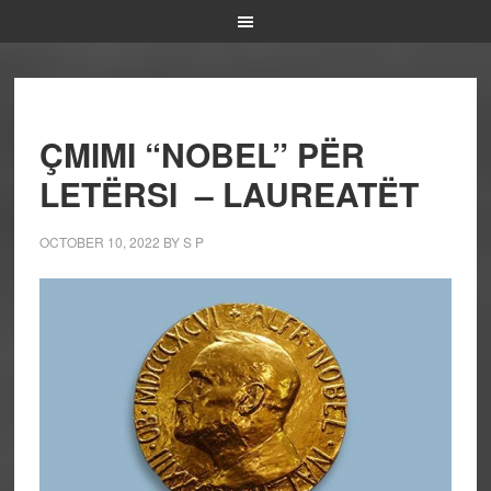
ÇMIMI “NOBEL” PËR
LETËRSI – LAUREATËT
OCTOBER 10, 2022
BY
S P