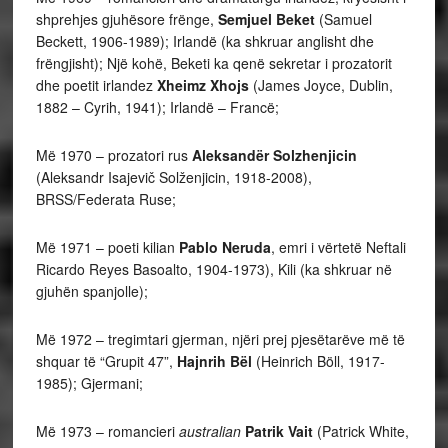
shprehjes gjuhësore frënge,
Semjuel Beket
(Samuel
Beckett, 1906-1989); Irlandë (ka shkruar anglisht dhe
frëngjisht); Një kohë, Beketi ka qenë sekretar i prozatorit
dhe poetit irlandez
Xheimz Xhojs
(James Joyce, Dublin,
1882 – Cyrih, 1941); Irlandë – Francë;
Më 1970 – prozatori rus
Aleksandër Solzhenjicin
(Aleksandr Isajevič Solženjicin, 1918-2008),
BRSS/Federata Ruse;
Më 1971 – poeti kilian
Pablo Neruda
, emri i vërtetë Neftali
Ricardo Reyes Basoalto, 1904-1973), Kili (ka shkruar në
gjuhën spanjolle);
Më 1972 – tregimtari gjerman, njëri prej pjesëtarëve më të
shquar të “Grupit 47”,
Hajnrih Bël
(Heinrich Böll, 1917-
1985); Gjermani;
Më 1973 – romancieri
australian
Patrik Vait
(Patrick White,