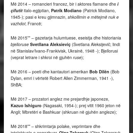
Më 2014 – romancieri francez, bir i aktores flamane dhe
i
çifutit
italo-egjiptian,
Patrik Modiano
(Patrick Modiano,
1945-); pasi e kreu gjimnazin,
shkollimin e mëtejmë nuk e
vazhdoi
; Francë;
Më 2015** – gazetarja hulumtuese, eseistja dhe historiania
bjelloruse
Svetllana Aleksieviç
(Svetlana Aleksijevič; lindi
në Stanislav/Ivano-Frankivisk, Ukrainë, 1948 -); Bjellorusi
(veprat letrare i shkroi në gjuhën
ruse
);
Më 2016 – poeti dhe kantautori amerikan
Bob Dilën
(Bob
Dylan, emri i vërtetë Robert Allen Zimmerman, 1941 -),
ShBA;
Më 2017 – prozatori anglez me prejardhje japoneze,
Kazuo Ishiguro
(Nagasaki, 1954-); prej vitit 1960 jeton në
Angli; Mbretëri e Bashkuar (shkruan në gjuhën angleze);
Më 2018** – shkrimtarja polake, veprimtare dhe
intelektuale e angazhuar,
Olga Tokarçuk
(Olga Tokarczuk,