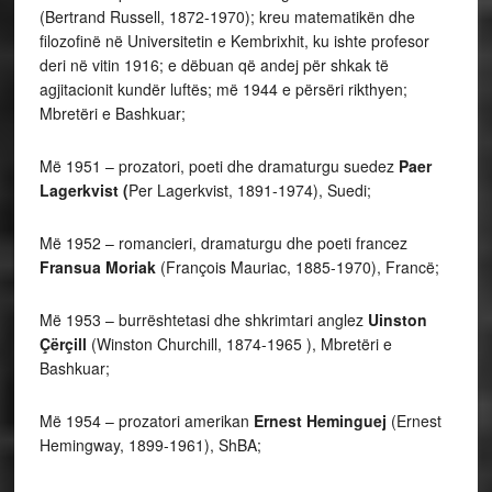
(Bertrand Russell, 1872-1970); kreu matematikën dhe
filozofinë në Universitetin e Kembrixhit, ku ishte profesor
deri në vitin 1916; e dëbuan që andej për shkak të
agjitacionit kundër luftës; më 1944 e përsëri rikthyen;
Mbretëri e Bashkuar;
Më 1951 – prozatori, poeti dhe dramaturgu suedez
Paer
Lagerkvist (
Per Lagerkvist, 1891-1974), Suedi;
Më 1952 – romancieri, dramaturgu dhe poeti francez
Fransua Moriak
(François Mauriac, 1885-1970), Francë;
Më 1953 – burrështetasi dhe shkrimtari anglez
Uinston
Çërçill
(Winston Churchill, 1874-1965 ), Mbretëri e
Bashkuar;
Më 1954 – prozatori amerikan
Ernest Heminguej
(Ernest
Hemingway, 1899-1961), ShBA;