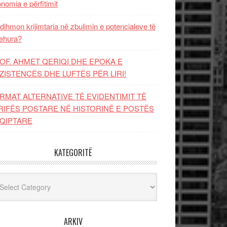
nomia e përfitimit
dihmon krijimtaria në zbulimin e potencialeve të
ehura?
OF. AHMET QERIQI DHE EPOKA E
ZISTENCЁS DHE LUFTЁS PЁR LIRI!
RMAT ALTERNATIVE TË EVIDENTIMIT TË
RIFËS POSTARE NË HISTORINË E POSTËS
QIPTARE
KATEGORITË
egoritë
ARKIV