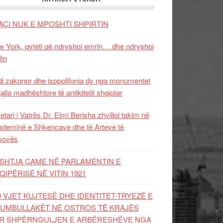
AÇI NUK E MPOSHTI SHPIRTIN
 York, qyteti që ndryshoi emrin… dhe ndryshoi
ën
i zakonor dhe isopolifonia dy nga monumentet
jalla madhështore të antikitetit shqiptar
etari i Vatrës Dr. Elmi Berisha zhvilloi takim në
deminë e Shkencave dhe të Arteve të
sovës
SHTJA ÇAME NË PARLAMENTIN E
QIPËRISË NË VITIN 1921
0 VJET KUJTESË DHE IDENTITET-TRYEZË E
UMBULLAKËT NË OSTROS TË KRAJËS
R SHPËRNGULJEN E ARBËRESHËVE NGA