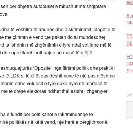
eko
gosen për dhjetra autobusët e mbushur me shqiptarë
sova.
A n
fsh
dha të vështira të dhunës dhe diskriminimit, plagët e të
PR
se me çlirimin e vendit,të paktën do tu mundësohej
RE
d ta fshehin më zhgënjimin e tyre ndaj sot janë më të
 dhe opozitarët, pothuajse në masë të njëjtë
FO
TA
shtuquajturës “Opozitë” nga flirtimi politik dhe praktik i
SH
 të LDK-s, të cilët pas dështimeve të një pas njëshme
dhtonin edhe votuesit e tyre duke hyrë në martesë të
me të drejtë elektorati ndihet thellësisht i zhgënjyer
Kat
a e fundit për politikanët e inkriminuar,që të
rë politikës në këtë vend, një herë e përgjithmonë.