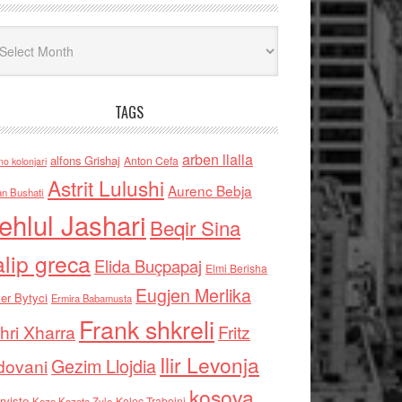
iv
TAGS
arben llalla
alfons Grishaj
Anton Cefa
no kolonjari
Astrit Lulushi
Aurenc Bebja
an Bushati
ehlul Jashari
Beqir Sina
alip greca
Elida Buçpapaj
Elmi Berisha
Eugjen Merlika
er Bytyci
Ermira Babamusta
Frank shkreli
hri Xharra
Fritz
Ilir Levonja
Gezim Llojdia
dovani
kosova
rviste
Kolec Traboini
Keze Kozeta Zylo