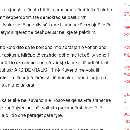
e,mjerisht u është bërë i pamundur qëndrimi në atdhe.
SP
izmit keqpërdorimit të demokracisë,pasurimit
ishtuese të popullsisë kanë filluar ta kërcënojnë jetën
New
detyron njerëzit e dëshpëruar në ikje të pakthim.
bot
 në këtë ditë sa të kërcënoi me zbrazjen e vendit dhe
Kod
e g
tur askush. Mirëpo të vazhdoj edhe më tej,që ky vend i
fëri të skajshme deri në vdekje klinike, të udhëhiqet
Kry
atapultuar AKSIDENTALISHT në Kuvend me vota të
Aka
ste
– ta lëshojnë tërësisht të heshtur – vendlindjen e
Ko
 nuk mund të ketë.
ÇË
 ka të tillë në Kuvendin e Kosovës,që sa vite shihet se
SH
të zhgënjyer, por për votimin pa kundërshtime të të
30
 ajo i do dhe paraqet para tyre.
RR
PË