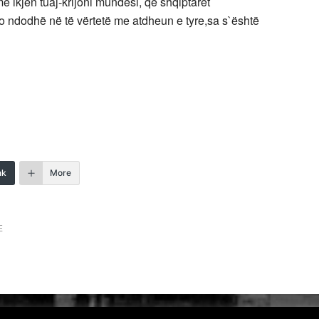
me ikjen tuaj-krijoni mundësi, që shqiptarët
o ndodhë në të vërtetë me atdheun e tyre,sa s`është
nk
More
E