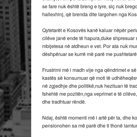
se fare nuk është breng e tyre, siç nuk bre
hallexhinj, që brenda dite largohen nga Ko
Qytetarët e Kosovës kanë kaluar nëpër periu
cilëve janë ende të hapura,duke shpresuar 
mbijetesa në atdheun e vet. Por ata nuk mun
dëshpëruar se kurrë më parë me pushtetarët
Frustrimi më i madh vije nga qëndrimet e së a
kastës së konsumuar që moti të udhëheqësve
në zgjedhje dhe politikë,nuk hezituan të tra
fshehtë me pozitën,nga veprimet e të cilëve, 
dhe tradhtuar rëndë.
Ndaj, është momenti më i artë për ta, dhe koh
pensionohen sa më parë dhe ti thonë lamtumi