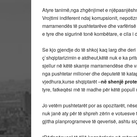
Atyre tanimë,nga zhgënjimet e njëpasnjëshm
Vrojtimi indiferent ndaj korrupsionit, nepot
marramendës të pushtetarëve dhe varfërisë tr
e tyre dhe sigurinë tonë kombëtare, e cila i 
Se kjo gjendje do të shkoj kaq larg dhe deri
ç`shqiptarizimin e atdheut,këtë nuk e ka pri
sjellur në këtë skamje marramendëse dhe var
nga pushtetar milioner dhe deputetë të k
vjedhura,kurse shqiptarët –
në shenjë prote
tyre, fatkeqësi më të madhe për këtë popull
Jo vetëm pushtetarët por as opozitarët, nëse
nuk janë aty për të shpreh zërin e votuesve 
gjitha planprogrameve të qeverisë, ashtu siç