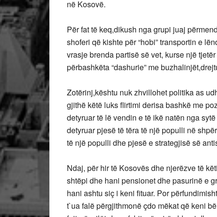
në Kosovë.
Për fat të keq,dikush nga grupi juaj përmendet
shoferi që kishte për “hobi” transportin e lë
vrasje brenda partisë së vet, kurse një tjetër
përbashkëta “dashurie” me buzhalinjët,drej
Zotërinj,kështu nuk zhvillohet politika as u
gjithë këtë luks flirtimi derisa bashkë me poz
detyruar të lë vendin e të ikë natën nga syt
detyruar pjesë të tëra të një populli në shpë
të një populli dhe pjesë e strategjisë së anti
Ndaj, për hir të Kosovës dhe njerëzve të këti
shtëpi dhe hani pensionet dhe pasurinë e grum
hani ashtu siç i keni fituar. Por përfundimis
t`ua falë përgjithmonë çdo mëkat që keni bërë 