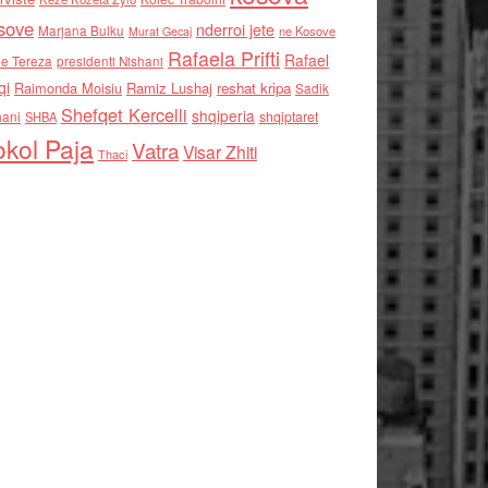
sove
nderroi jete
Marjana Bulku
ne Kosove
Murat Gecaj
Rafaela Prifti
Rafael
e Tereza
presidenti Nishani
qi
Raimonda Moisiu
Ramiz Lushaj
reshat kripa
Sadik
Shefqet Kercelli
shqiperia
hani
shqiptaret
SHBA
kol Paja
Vatra
Visar Zhiti
Thaci