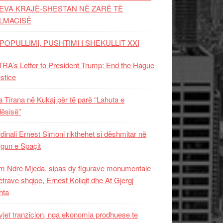
EVA KRAJË-SHESTAN NË ZARË TË
LMACISË
POPULLIMI, PUSHTIMI I SHEKULLIT XXI
RA’s Letter to President Trump: End the Hague
ustice
 Tirana në Kukaj për të parë “Lahuta e
ësisë”
dinali Ernest Simoni rikthehet si dëshmitar në
gun e Spaçit
 Ndre Mjeda, sipas dy figurave monumentale
letrave shqipe, Ernest Koliqit dhe At Gjergj
hta
vjet tranzicion, nga ekonomia prodhuese te