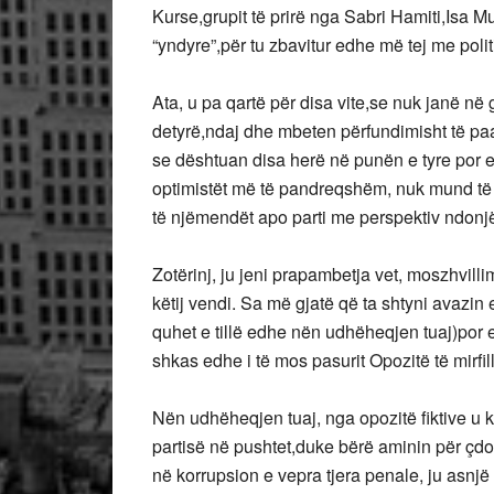
Kurse,grupit të prirë nga Sabri Hamiti,Isa Mu
“yndyre”,për tu zbavitur edhe më tej me polit
Ata, u pa qartë për disa vite,se nuk janë në
detyrë,ndaj dhe mbeten përfundimisht të paaf
se dështuan disa herë në punën e tyre por
optimistët më të pandreqshëm, nuk mund të 
të njëmendët apo parti me perspektiv ndonj
Zotërinj, ju jeni prapambetja vet, moszhvill
këtij vendi. Sa më gjatë që ta shtyni avazin
quhet e tillë edhe nën udhëheqjen tuaj)por e
shkas edhe i të mos pasurit Opozitë të mirfil
Nën udhëheqjen tuaj, nga opozitë fiktive u
partisë në pushtet,duke bërë aminin për çdo
në korrupsion e vepra tjera penale, ju asnjë