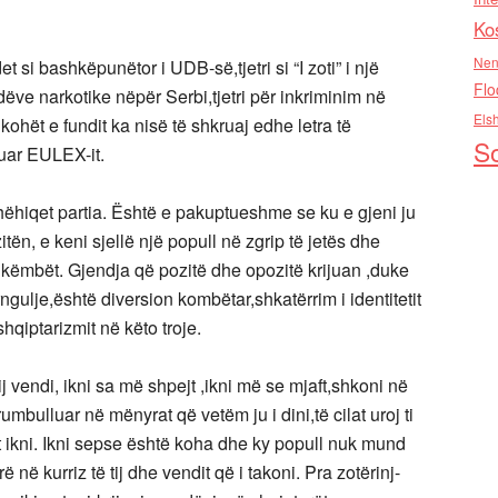
Ko
Nen
 si bashkëpunëtor i UDB-së,tjetri si “I zoti” i një
Flo
ndëve narkotike nëpër Serbi,tjetri për inkriminim në
Els
 kohët e fundit ka nisë të shkruaj edhe letra të
So
tuar EULEX-it.
dhëhiqet partia. Është e pakuptueshme se ku e gjeni ju
itën, e keni sjellë një popull në zgrip të jetës dhe
ë këmbët. Gjendja që pozitë dhe opozitë krijuan ,duke
rngulje,është diversion kombëtar,shkatërrim i identitetit
shqiptarizmit në këto troje.
j vendi, ikni sa më shpejt ,ikni më se mjaft,shkoni në
bulluar në mënyrat që vetëm ju i dini,të cilat uroj ti
ht ikni. Ikni sepse është koha dhe ky popull nuk mund
në kurriz të tij dhe vendit që i takoni. Pra zotërinj-