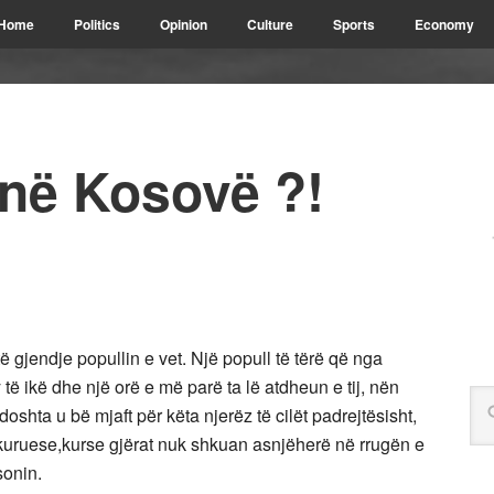
Home
Politics
Opinion
Culture
Sports
Economy
në Kosovë ?!
ë gjendje popullin e vet. Një popull të tërë që nga
 ikë dhe një orë e më parë ta lë atdheun e tij, nën
oshta u bë mjaft për këta njerëz të cilët padrejtësisht,
ruese,kurse gjërat nuk shkuan asnjëherë në rrugën e
sonin.