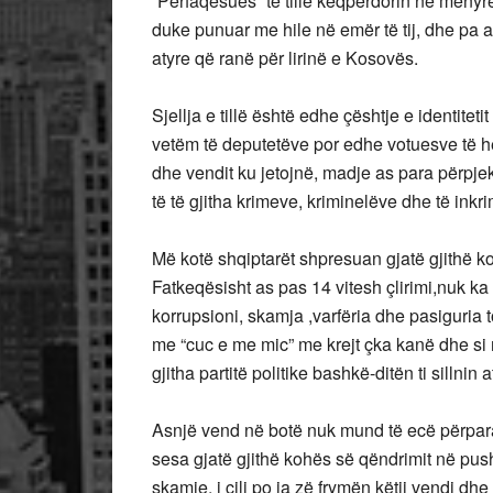
“Përfaqësues” të tillë keqpërdorin në mënyrë 
duke punuar me hile në emër të tij, dhe pa a
atyre që ranë për lirinë e Kosovës.
Sjellja e tillë është edhe çështje e identiteti
vetëm të deputetëve por edhe votuesve të he
dhe vendit ku jetojnë, madje as para përpjek
të të gjitha krimeve, kriminelëve dhe të ink
Më kotë shqiptarët shpresuan gjatë gjithë ko
Fatkeqësisht as pas 14 vitesh çlirimi,nuk k
korrupsioni, skamja ,varfëria dhe pasiguria 
me “cuc e me mic” me krejt çka kanë dhe si
gjitha partitë politike bashkë-ditën ti sillnin
Asnjë vend në botë nuk mund të ecë përpara,
sesa gjatë gjithë kohës së qëndrimit në push
skamje, i cili po ia zë frymën këtij vendi 