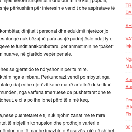
mjeshtërore sinqeritetin dhe durimin e këtij populli,
TR
snjë përkushtim për interesin e vendit dhe aspiratave të
DA
SH
t kombëtar, dinjitetit personal dhe edukimit njerëzor jo
shtur që nuk bëzajnë para asnjë padrejtësie ndaj tyre
VAT
Inj
jeve të fundit antikombëtare, për amnistimin në “paket”
riminuarve, në çfarëdo vepër penale.
Nga
Mal
hës se gjërat do të ndryshonin për të mirë.
a kthim nga e mbara. Përkundrazi,vendi po mbytet nga
Kar
totale,ndaj edhe njerëzit kanë marrë arratinë duke ikur
Bur
 munden, nga varfëria tmerruese që pushtetarët dhe të
 atdheut, e cila po thellohet përditë e më keq.
Dom
të 
Fis
nëse pushtetarët e tij nuk njohin zanat më të mirë
tet të mbjellin korrupsion dhe prodhojn varfëri e
36 
dhe dëmton me të madhe imazhin e Kosovës, gjë që shihet