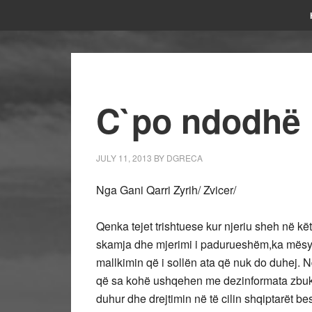
C`po ndodhë 
JULY 11, 2013
BY
DGRECA
Nga Gani Qarri Zyrih/ Zvicer/
Qenka tejet trishtuese kur njeriu sheh në kët
skamja dhe mjerimi i padurueshëm,ka mësy të
mallkimin që i sollën ata që nuk do duhej. Nd
që sa kohë ushqehen me dezinformata zbuku
duhur dhe drejtimin në të cilin shqiptarët be