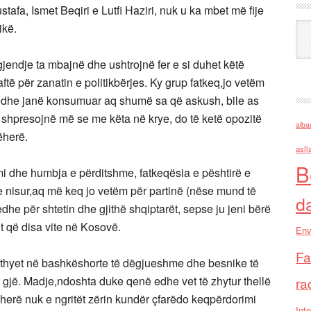
stafa, Ismet Beqiri e Lutfi Haziri, nuk u ka mbet më fije
ikë.
Ark
 gjendje ta mbajnë dhe ushtrojnë fer e si duhet këtë
të për zanatin e politikbërjes. Ky grup fatkeq,jo vetëm
 edhe janë konsumuar aq shumë sa që askush, bile as
shpresojnë më se me këta në krye, do të ketë opozitë
alba
ëherë.
asll
B
imi dhe humbja e përditshme, fatkeqësia e pështirë e
 e nisur,aq më keq jo vetëm për partinë (nëse mund të
d
dhe për shtetin dhe gjithë shqiptarët, sepse ju jeni bërë
lt që disa vite në Kosovë.
Env
Fa
 kthyet në bashkëshorte të dëgjueshme dhe besnike të
 gjë. Madje,ndoshta duke qenë edhe vet të zhytur thellë
ra
 herë nuk e ngritët zërin kundër çfarëdo keqpërdorimi
Inte