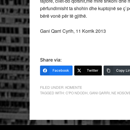
fajtorë, cilët-do qofshit,më mirë shkoni dhe 
përfundimisht ta shohin dhe kuptojnë se ç`p
bërë vonë për të gjithë.
Gani Qarri Cyrih, 11 Korrik 2013
Share via:
Facebook
Twitter
Copy Li
FILED UNDER:
KOMENTE
TAGGED WITH:
C'PO NDODH
,
GANI QARRI
,
NE KOSOV